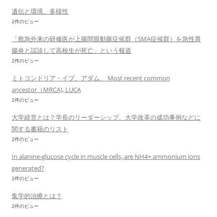
遺伝と環境、多様性
2件のビュー
「救急外来の研修医が上腸間膜動脈症候群（SMA症候群）を急性胃
腸炎と誤診して高校生が死亡」という報道
2件のビュー
ミトコンドリア・イブ、アダム、 Most recent common
ancestor（MRCA), LUCA
2件のビュー
大学経営とは？学長のリーダーシップ、大学改革の成功事例などに
関する書籍のリスト
2件のビュー
In alanine-glucose cycle in muscle cells, are NH4+ ammonium ions
generated?
2件のビュー
集学的治療とは？
2件のビュー