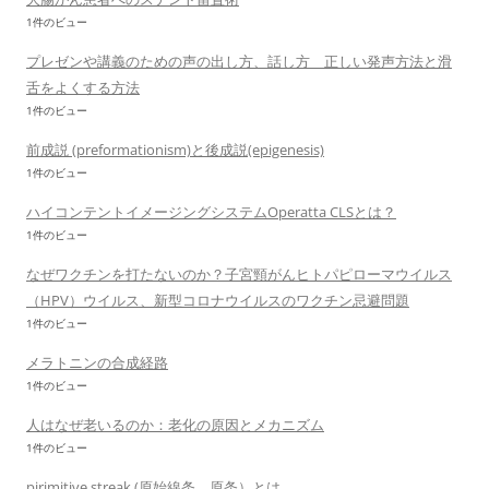
1件のビュー
プレゼンや講義のための声の出し方、話し方 正しい発声方法と滑
舌をよくする方法
1件のビュー
前成説 (preformationism)と後成説(epigenesis)
1件のビュー
ハイコンテントイメージングシステムOperatta CLSとは？
1件のビュー
なぜワクチンを打たないのか？子宮頸がんヒトパピローマウイルス
（HPV）ウイルス、新型コロナウイルスのワクチン忌避問題
1件のビュー
メラトニンの合成経路
1件のビュー
人はなぜ老いるのか：老化の原因とメカニズム
1件のビュー
pirimitive streak (原始線条、原条）とは