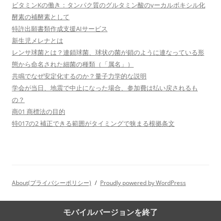
ビタミンKの働き：タンパク質のグルタミン酸のγーカルボキシル化
酵素の補酵素として
特許出願書類作成支援AIサービス
新生児メレナとは
レンサ球菌とは？連鎖球菌、球状の菌が鎖のように連なっている形
態から命名された細菌の種類（「属名」）
共鳴でなぜ安定化するのか？量子力学的な説明
学会が当日、地震で中止になった場合、参加費は払い戻されるも
の？
商01 商標法の目的
特017の2 補正できる範囲がタイミングで狭まる根拠条文
About(プライバシーポリシー)
Proudly powered by WordPress
モバイルバージョンを終了