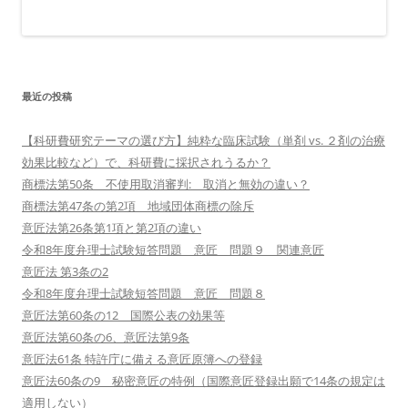
最近の投稿
【科研費研究テーマの選び方】純粋な臨床試験（単剤 vs. ２剤の治療
効果比較など）で、科研費に採択されうるか？
商標法第50条 不使用取消審判: 取消と無効の違い？
商標法第47条の第2項 地域団体商標の除斥
意匠法第26条第1項と第2項の違い
令和8年度弁理士試験短答問題 意匠 問題９ 関連意匠
意匠法 第3条の2
令和8年度弁理士試験短答問題 意匠 問題８
意匠法第60条の12 国際公表の効果等
意匠法第60条の6、意匠法第9条
意匠法61条 特許庁に備える意匠原簿への登録
意匠法60条の9 秘密意匠の特例（国際意匠登録出願で14条の規定は
適用しない）