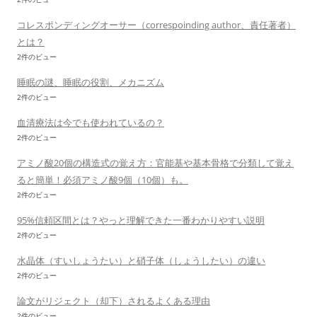
コレスポンディングオーサー（correspoinding author、責任著者）
とは？
2件のビュー
睡眠の謎、睡眠の役割、メカニズム
2件のビュー
血清療法は今でも使われているの？
2件のビュー
アミノ酸20個の構造式の覚え方：官能基や基本骨格で分類して覚え
ると簡単！必須アミノ酸9個（10個）も。
2件のビュー
95%信頼区間とは？やっと理解できた一番わかりやすい説明
2件のビュー
水晶体（すいしょうたい）と硝子体（しょうしたい）の違い
2件のビュー
論文がリジェクト（却下）されるよくある理由
2件のビュー