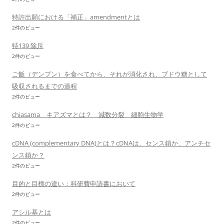
特許出願における「補正」amendmentとは
2件のビュー
特139 除斥
2件のビュー
ご飯（デンプン）を食べてから、それが消化され、ブドウ糖として
吸収されるまでの過程
2件のビュー
chiasama キアズマとは？ 減数分裂 細胞生物学
2件のビュー
cDNA (complementary DNA)とは？cDNAは、センス鎖か、アンチセ
ンス鎖か？
2件のビュー
目的と目標の違い：科研費申請書において
2件のビュー
アシル基とは
2件のビュー