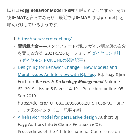
以前は
Fogg Behavior Model
(
FBM
)と呼んだようですが、その
後
B=MAT
と言ってみたり、最近では
B=MAP
（Pはprompt）と
呼んだりしているようです。
https://behaviormodel.org/
習慣超大全
——スタンフォード行動デザイン研究所の自分
を変える方法 2021/5/26 BJ・フォッグ
ダイヤモンド社
（
ダイヤモンドONLINEの関連記事
）
Designing for Behavior Change—New Models and
Moral Issues An Interview with B.J. Fogg
B.J. Fogg &Jim
Euchner
Research-Technology Management
Volume
62, 2019 – Issue 5 Pages 14-19 | Published online: 05
Sep 2019.
https://doi.org/10.1080/08956308.2019.1638490 BJフ
ォッグ氏のインタビュー記事 有料
A behavior model for persuasive design
Author: BJ
Fogg Authors Info & Claims Persuasive ’09:
Proceedings of the 4th International Conference on