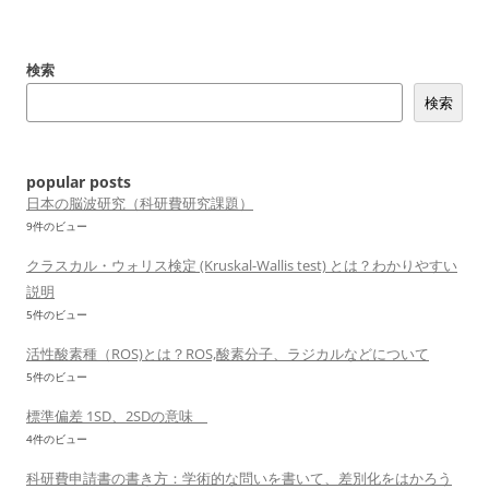
ビ
ゲ
検索
ー
検索
シ
ョ
ン
popular posts
日本の脳波研究（科研費研究課題）
9件のビュー
クラスカル・ウォリス検定 (Kruskal-Wallis test) とは？わかりやすい
説明
5件のビュー
活性酸素種（ROS)とは？ROS,酸素分子、ラジカルなどについて
5件のビュー
標準偏差 1SD、2SDの意味
4件のビュー
科研費申請書の書き方：学術的な問いを書いて、差別化をはかろう