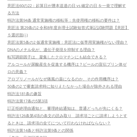
意匠法60の22：起算日が謄本送達の日 vs 確定の日 を一発で理解す
る方法
特許法第94条 通常実施権の移転等：先使用権の移転の要件は？
意匠法 第29条の2 令和8年度弁理士試験短答式筆記試験問題【意匠】
５選択肢(ﾆ)
意匠法第5条の2 仮通常実施権：意匠法に仮専用実施権がない理由？
DNAのメチル化が、遺伝子発現を抑制する理由？
転写調節因子は、凝集したクロマチンにも結合できる？
アルコールが尿酸産生を促進する機序は？ビールの宣伝プリン体ゼ
ロの意義？
アロプリノールがなぜ痛風の薬になるのか、その作用機序は？
50条の2 で審査請求時に知りえたなかった場合が除外される理由
特許法181条の趣旨
特許法第17条の5第3項
訂正拒絶理由通知と、審理終結通知は、普通どっちが先にくる？
特許法126条第4項の条文の読み取り 請求項ごとに請求しようとす
るときは、請求項の全てについて行わなければならない？
特許法第14条と特許法第9条との関係