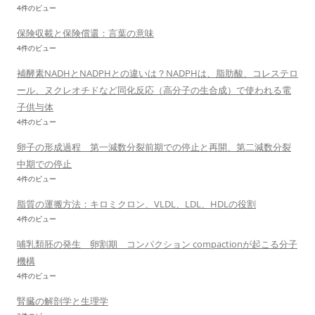
4件のビュー
保険収載と保険償還：言葉の意味
4件のビュー
補酵素NADHとNADPHとの違いは？NADPHは、脂肪酸、コレステロ
ール、ヌクレオチドなど同化反応（高分子の生合成）で使われる電
子供与体
4件のビュー
卵子の形成過程 第一減数分裂前期での停止と再開、第二減数分裂
中期での停止
4件のビュー
脂質の運搬方法：キロミクロン、VLDL、LDL、HDLの役割
4件のビュー
哺乳類胚の発生 卵割期 コンパクション compactionが起こる分子
機構
4件のビュー
腎臓の解剖学と生理学