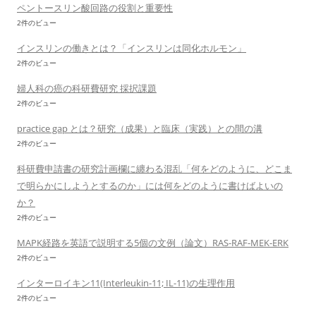
ペントースリン酸回路の役割と重要性
2件のビュー
インスリンの働きとは？「インスリンは同化ホルモン」
2件のビュー
婦人科の癌の科研費研究 採択課題
2件のビュー
practice gap とは？研究（成果）と臨床（実践）との間の溝
2件のビュー
科研費申請書の研究計画欄に纏わる混乱「何をどのように、どこま
で明らかにしようとするのか」には何をどのように書けばよいの
か？
2件のビュー
MAPK経路を英語で説明する5個の文例（論文）RAS-RAF-MEK-ERK
2件のビュー
インターロイキン11(Interleukin-11; IL-11)の生理作用
2件のビュー