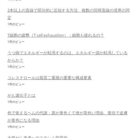
2本以上の直線で部分的に近似する方法 複数の回帰直線の境界の同
定
1件のビュー
T細胞の疲弊（T cell exhaustion）：細胞も疲れるの？
1件のビュー
うつ病でエネルギーが枯渇するのは、エネルギー源が枯渇している
からか？
1件のビュー
コレステロールは脂質二重膜の重要な構成要素
1件のビュー
がん遺伝子とは
1件のビュー
色で覚えるヘムの代謝：尿が黄色くて便が茶色い理由、黄疸で皮膚
が黄色になる理由
1件のビュー
大腸がん患者へのステント留置術