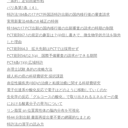
「条約」足切回避作戦
パリ条第1条（４）
特許法184条の17 PCT外国語特許出願の国内移行後の審査請求
実用新案法48条の8 補正の特例
特184の17 PCT出願の国内移行後の出願審査の請求の時期の制限
PCT規則67.1の規定の趣旨は？(ii)但し書きで、微生物学的方法を除外
した理由
PCT規則64.3 拡大先願はPCTでは採用せず
PCT規則54の2.1(a) 国際予備審査の請求ができる期間
PCT4条(1)(ii) 広域特許
弁理士試験 条約の攻略方法
婦人科の癌の科研費研究 採択課題
炎症性腸疾患(IBD)の治療と粘膜治癒に関する科研費研究
電子伝達系や酸化反応で電子はどのように移動していくのか
生化学の反応「グルコースの酸化」で取り出されるエネルギーの量
における酸素分子の寄与について
リン脂質 sn 位置異性体の脳内分布を可視化
特44 分割出願 書面再提出要不要の網羅的なまとめ
特許法の漢字の読み方