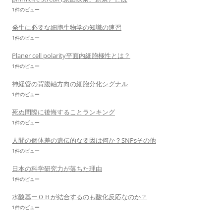
1件のビュー
発生に必要な細胞生物学の知識の速習
1件のビュー
Planer cell polarity平面内細胞極性とは？
1件のビュー
神経管の背腹軸方向の細胞分化シグナル
1件のビュー
死ぬ間際に後悔することランキング
1件のビュー
人間の個体差の遺伝的な要因は何か？SNPsその他
1件のビュー
日本の科学研究力が落ちた理由
1件のビュー
水酸基ーＯＨが結合するのも酸化反応なのか？
1件のビュー