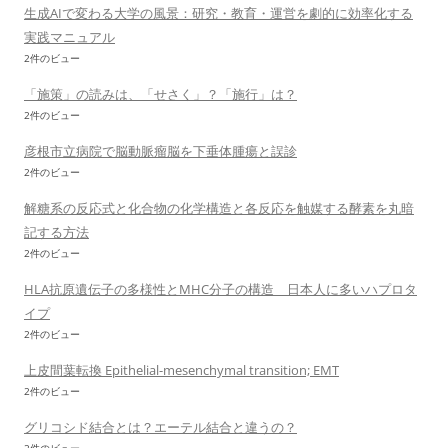
生成AIで変わる大学の風景：研究・教育・運営を劇的に効率化する
実践マニュアル
2件のビュー
「施策」の読みは、「せさく」？「施行」は？
2件のビュー
彦根市立病院で脳動脈瘤脳を下垂体腫瘍と誤診
2件のビュー
解糖系の反応式と化合物の化学構造と各反応を触媒する酵素を丸暗
記する方法
2件のビュー
HLA抗原遺伝子の多様性とMHC分子の構造 日本人に多いハプロタ
イプ
2件のビュー
上皮間葉転換 Epithelial-mesenchymal transition; EMT
2件のビュー
グリコシド結合とは？エーテル結合と違うの？