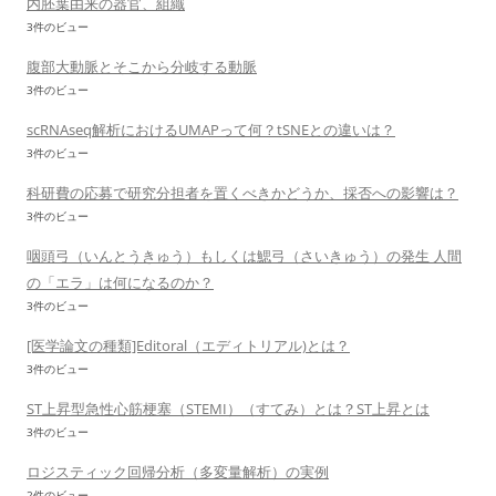
内胚葉由来の器官、組織
3件のビュー
腹部大動脈とそこから分岐する動脈
3件のビュー
scRNAseq解析におけるUMAPって何？tSNEとの違いは？
3件のビュー
科研費の応募で研究分担者を置くべきかどうか、採否への影響は？
3件のビュー
咽頭弓（いんとうきゅう）もしくは鰓弓（さいきゅう）の発生 人間
の「エラ」は何になるのか？
3件のビュー
[医学論文の種類]Editoral（エディトリアル)とは？
3件のビュー
ST上昇型急性心筋梗塞（STEMI）（すてみ）とは？ST上昇とは
3件のビュー
ロジスティック回帰分析（多変量解析）の実例
2件のビュー