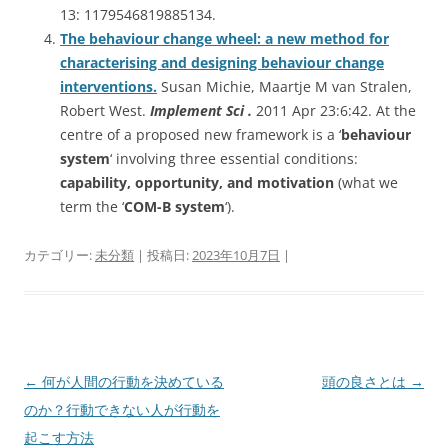
13: 1179546819885134.
The behaviour change wheel: a new method for
characterising and designing behaviour change
interventions.
Susan Michie, Maartje M van Stralen,
Robert West.
Implement Sci .
2011 Apr 23:6:42. At the
centre of a proposed new framework is a ‘
behaviour
system
‘ involving three essential conditions:
capability, opportunity, and motivation
(what we
term the ‘
COM-B system
‘).
カテゴリー:
未分類
| 投稿日:
2023年10月7日
|
投
←
何が人間の行動を決めている
頭の良さとは
→
稿
のか？行動できない人が行動を
ナ
起こす方法