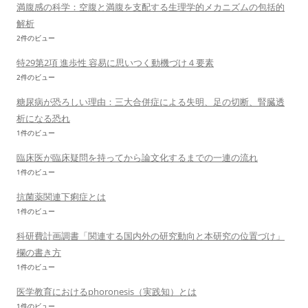
満腹感の科学：空腹と満腹を支配する生理学的メカニズムの包括的
解析
2件のビュー
特29第2項 進歩性 容易に思いつく動機づけ４要素
2件のビュー
糖尿病が恐ろしい理由：三大合併症による失明、足の切断、腎臓透
析になる恐れ
1件のビュー
臨床医が臨床疑問を持ってから論文化するまでの一連の流れ
1件のビュー
抗菌薬関連下痢症とは
1件のビュー
科研費計画調書「関連する国内外の研究動向と本研究の位置づけ」
欄の書き方
1件のビュー
医学教育におけるphoronesis（実践知）とは
1件のビュー