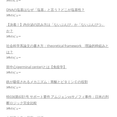
3件のビュー
DNAの塩基はなぜ「塩基」と言う？どこが塩基性？
3件のビュー
【決着！】内分泌の読み方は「ないぶんぴ」か「ないぶんぴつ」
か？
3件のビュー
社会科学系論文の書き方：theoretical framework 理論的枠組みと
は？
3件のビュー
胚中心(germinal center)とは【免疫学】
3件のビュー
鉄が吸収されるメカニズム：胃酸とビタミンＣの役割
3件のビュー
特036第6項1号 サポート要件 アムジェンvsサノフィ事件：日米の判
断ロジック完全比較
3件のビュー