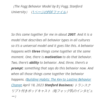
（The Fogg Behavior Model by B J Fogg, Stanford
University）（
1ページのPDFファイル
）
So this came together for me in about
2007
. And it is a
model that describes all behavior types in all cultures
so it’s a universal model and it goes like this. A behavior
happens with
three
things come together at the same
moment. One, there is
motivation
to do that behavior.
Two, there’s
ability
to behavior. And, three, there’s a
prompt
; something that says do this behavior now. And
when all those things come together the behavior
happens. (
Building Habits: The Key to Lasting Behavior
Change
April 18, 2023
Stanford Business
) トランスク
リプト付きポッドキャスト（BJフォッグ氏のインタビュ
ー）