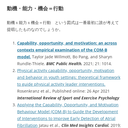
動機・能力・機会＝行動
動機ｘ能力ｘ機会＝行動 という図式は一番最初に誰が考えて
提唱したものなのでしょうか。
Capability, opportunity, and motivation: an across
contexts empirical examination of the COM-B
model.
Taylor Jade Willmott, Bo Pang, and Sharyn
Rundle-Thiele.
BMC Public Health.
2021; 21: 1014.
Physical activity capability, opportunity, motivation
and behavior in youth settings: theoretical framework
to guide physical activity leader interventions.
Rosenkranz et al., Published online: 26 Apr 2021
International Review of Sport and Exercise Psychology
Applying the Capability, Opportunity, and Motivation
Behaviour Model (COM-B) to Guide the Development
of Interventions to Improve Early Detection of Atrial
Fibrillation
Jatau et al.,
Clin Med Insights Cardiol.
2019;