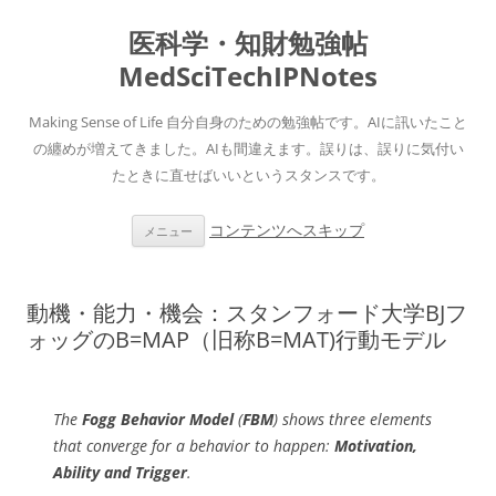
医科学・知財勉強帖
MedSciTechIPNotes
Making Sense of Life 自分自身のための勉強帖です。AIに訊いたこと
の纏めが増えてきました。AIも間違えます。誤りは、誤りに気付い
たときに直せばいいというスタンスです。
コンテンツへスキップ
メニュー
動機・能力・機会：スタンフォード大学BJフ
ォッグのB=MAP（旧称B=MAT)行動モデル
The
Fogg Behavior Model
(
FBM
) shows three elements
that converge for a behavior to happen:
Motivation,
Ability and Trigger
.