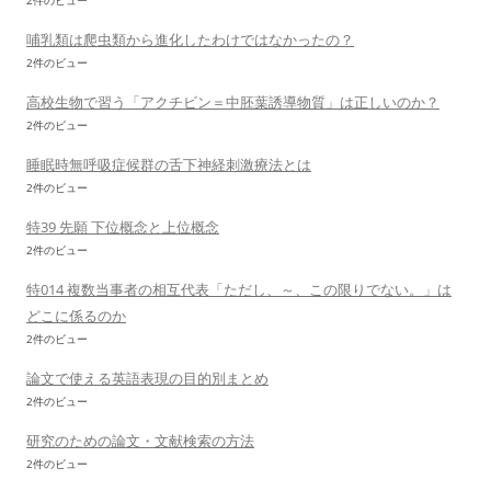
2件のビュー
哺乳類は爬虫類から進化したわけではなかったの？
2件のビュー
高校生物で習う「アクチビン＝中胚葉誘導物質」は正しいのか？
2件のビュー
睡眠時無呼吸症候群の舌下神経刺激療法とは
2件のビュー
特39 先願 下位概念と上位概念
2件のビュー
特014 複数当事者の相互代表「ただし、～、この限りでない。」は
どこに係るのか
2件のビュー
論文で使える英語表現の目的別まとめ
2件のビュー
研究のための論文・文献検索の方法
2件のビュー