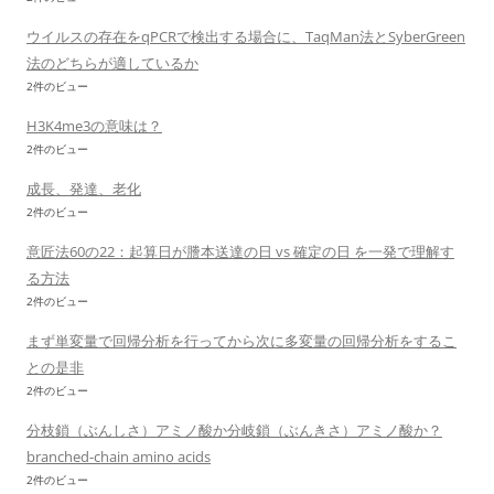
ウイルスの存在をqPCRで検出する場合に、TaqMan法とSyberGreen
法のどちらが適しているか
2件のビュー
H3K4me3の意味は？
2件のビュー
成長、発達、老化
2件のビュー
意匠法60の22：起算日が謄本送達の日 vs 確定の日 を一発で理解す
る方法
2件のビュー
まず単変量で回帰分析を行ってから次に多変量の回帰分析をするこ
との是非
2件のビュー
分枝鎖（ぶんしさ）アミノ酸か分岐鎖（ぶんきさ）アミノ酸か？
branched-chain amino acids
2件のビュー