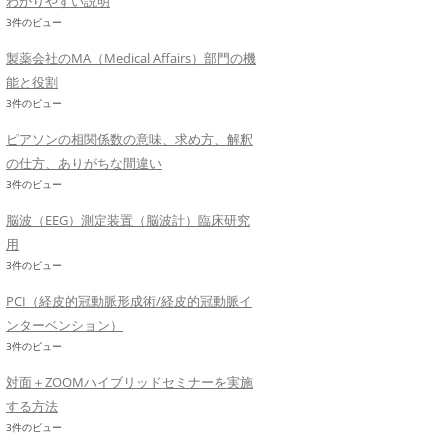
わかりやすい説明
3件のビュー
製薬会社のMA（Medical Affairs）部門の機
能と役割
3件のビュー
ピアソンの相関係数の意味、求め方、解釈
の仕方、ありがちな間違い
3件のビュー
脳波（EEG）測定装置（脳波計）臨床研究
用
3件のビュー
PCI（経皮的冠動脈形成術/経皮的冠動脈イ
ンターベンション）
3件のビュー
対面＋ZOOMハイブリッドセミナーを実施
する方法
3件のビュー