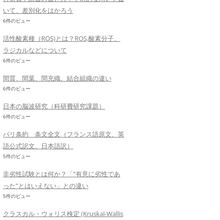
いて、差別化をはかろう
6件のビュー
活性酸素種（ROS)とは？ROS,酸素分子、
ラジカルなどについて
6件のビュー
間質、間葉、間充織、結合組織の違い
6件のビュー
日本の脳波研究（科研費研究課題）
6件のビュー
パリ条約 条文全文（フランス語原文、英
語公式訳文、日本語訳）
5件のビュー
非劣性試験とは何か？「”有意に劣性であ
った”とはいえない」との違い
5件のビュー
クラスカル・ウォリス検定 (Kruskal-Wallis