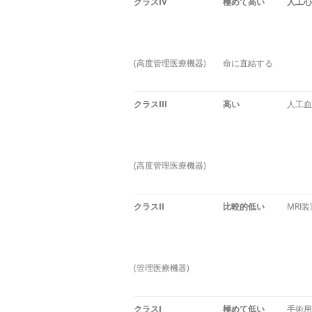
クラスIV
極めて高い
人工心
(高度管理医療機器)
命に直結する
クラスIII
高い
人工血
(高度管理医療機器)
クラスII
比較的低い
MRI
(管理医療機器)
クラスI
極めて低い
手術用