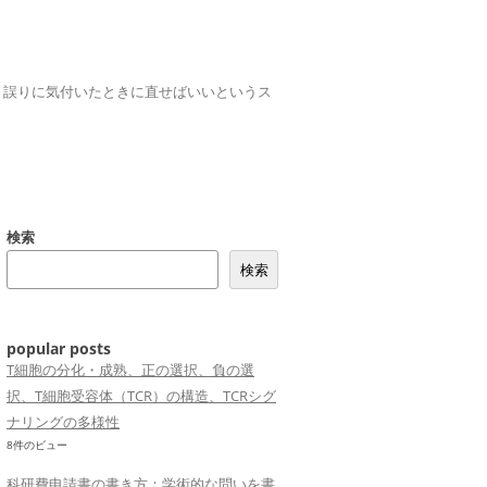
誤りは、誤りに気付いたときに直せばいいというス
検索
検索
popular posts
T細胞の分化・成熟、正の選択、負の選
択、T細胞受容体（TCR）の構造、TCRシグ
ナリングの多様性
8件のビュー
科研費申請書の書き方：学術的な問いを書