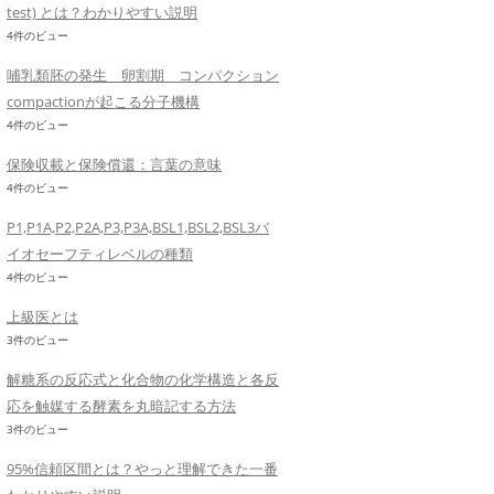
test) とは？わかりやすい説明
4件のビュー
哺乳類胚の発生 卵割期 コンパクション
compactionが起こる分子機構
4件のビュー
保険収載と保険償還：言葉の意味
4件のビュー
P1,P1A,P2,P2A,P3,P3A,BSL1,BSL2,BSL3バ
イオセーフティレベルの種類
4件のビュー
上級医とは
3件のビュー
解糖系の反応式と化合物の化学構造と各反
応を触媒する酵素を丸暗記する方法
3件のビュー
95%信頼区間とは？やっと理解できた一番