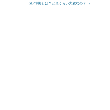
GLP準拠とは？どれくらい大変なの？
→