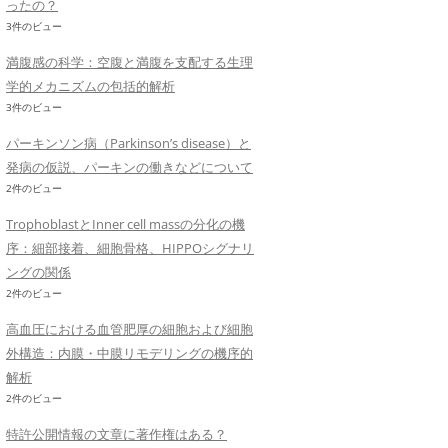
ったの？
3件のビュー
満腹感の科学：空腹と満腹を支配する生理
学的メカニズムの包括的解析
3件のビュー
パーキンソン病（Parkinson’s disease）と
発病の仮説、パーキンの働きなどについて
2件のビュー
TrophoblastとInner cell massの分化の機
序：細部接着、細胞骨格、HIPPOシグナリ
ングの関係
2件のビュー
高血圧における血管肥厚の細胞および細胞
外構造：内膜・中膜リモデリングの機序的
解析
2件のビュー
特許公開情報の文章に著作権はある？