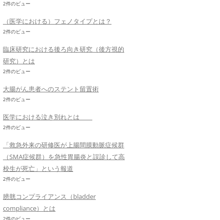
2件のビュー
（医学における）フェノタイプとは？
2件のビュー
臨床研究における後ろ向き研究（後方視的
研究）とは
2件のビュー
大腸がん患者へのステント留置術
2件のビュー
医学における泣き別れとは
2件のビュー
「救急外来の研修医が上腸間膜動脈症候群
（SMA症候群）を急性胃腸炎と誤診して高
校生が死亡」という報道
2件のビュー
膀胱コンプライアンス（bladder
compliance）とは
2件のビュー