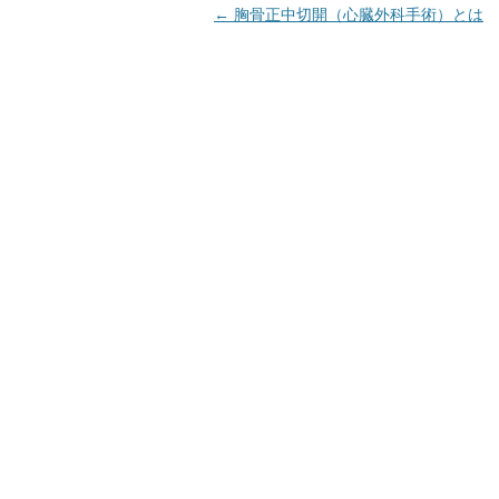
投
←
胸骨正中切開（心臓外科手術）とは
稿
ナ
ビ
ゲ
ー
シ
ョ
ン