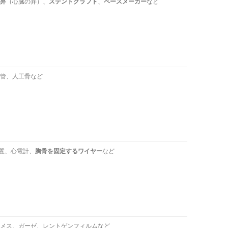
弁
（心臓の弁）、
ステントグラフト
、
ペースメーカー
など
管、人工骨など
装置、心電計、
胸骨を固定するワイヤー
など
メス、ガーゼ、レントゲンフィルムなど