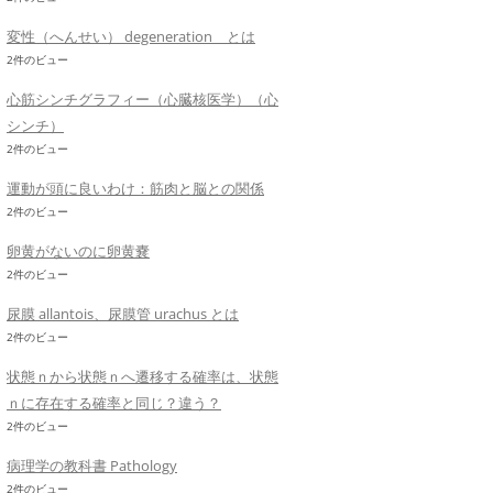
変性（へんせい） degeneration とは
2件のビュー
心筋シンチグラフィー（心臓核医学）（心
シンチ）
2件のビュー
運動が頭に良いわけ：筋肉と脳との関係
2件のビュー
卵黄がないのに卵黄嚢
2件のビュー
尿膜 allantois、尿膜管 urachus とは
2件のビュー
状態ｎから状態ｎへ遷移する確率は、状態
ｎに存在する確率と同じ？違う？
2件のビュー
病理学の教科書 Pathology
2件のビュー