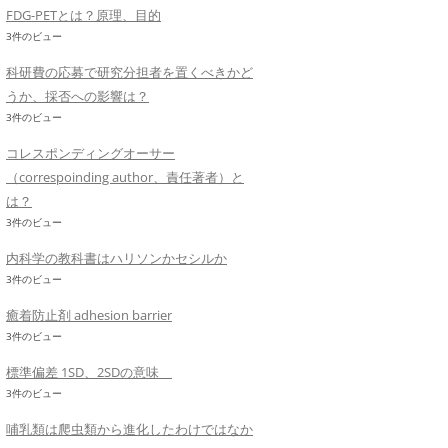
FDG-PETとは？原理、目的
3件のビュー
科研費の応募で研究分担者を置くべきかど
うか、採否への影響は？
3件のビュー
コレスポンディングオーサー
（correspoinding author、責任著者）と
は？
3件のビュー
内科学の教科書はハリソンかセシルか
3件のビュー
癒着防止剤 adhesion barrier
3件のビュー
標準偏差 1SD、2SDの意味
3件のビュー
哺乳類は爬虫類から進化したわけではなか