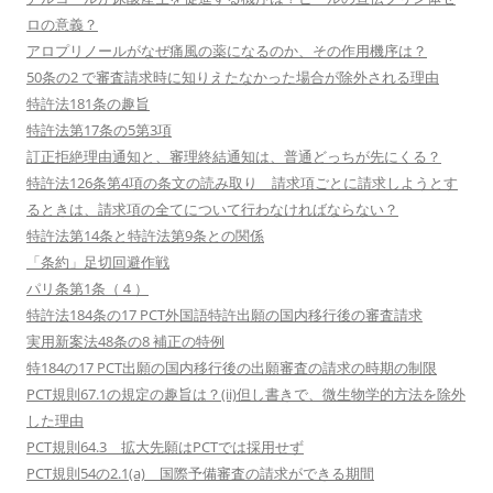
ロの意義？
アロプリノールがなぜ痛風の薬になるのか、その作用機序は？
50条の2 で審査請求時に知りえたなかった場合が除外される理由
特許法181条の趣旨
特許法第17条の5第3項
訂正拒絶理由通知と、審理終結通知は、普通どっちが先にくる？
特許法126条第4項の条文の読み取り 請求項ごとに請求しようとす
るときは、請求項の全てについて行わなければならない？
特許法第14条と特許法第9条との関係
「条約」足切回避作戦
パリ条第1条（４）
特許法184条の17 PCT外国語特許出願の国内移行後の審査請求
実用新案法48条の8 補正の特例
特184の17 PCT出願の国内移行後の出願審査の請求の時期の制限
PCT規則67.1の規定の趣旨は？(ii)但し書きで、微生物学的方法を除外
した理由
PCT規則64.3 拡大先願はPCTでは採用せず
PCT規則54の2.1(a) 国際予備審査の請求ができる期間