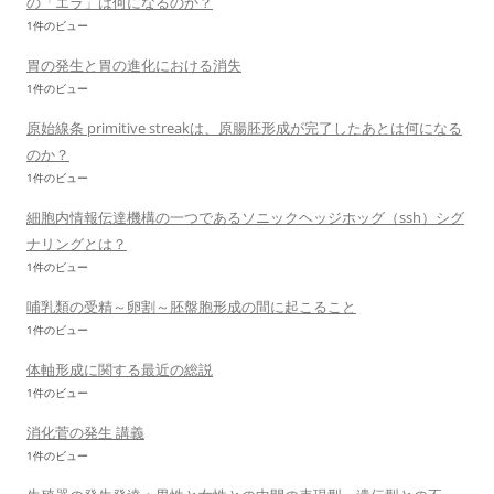
の「エラ」は何になるのか？
1件のビュー
胃の発生と胃の進化における消失
1件のビュー
原始線条 primitive streakは、原腸胚形成が完了したあとは何になる
のか？
1件のビュー
細胞内情報伝達機構の一つであるソニックヘッジホッグ（ssh）シグ
ナリングとは？
1件のビュー
哺乳類の受精～卵割～胚盤胞形成の間に起こること
1件のビュー
体軸形成に関する最近の総説
1件のビュー
消化菅の発生 講義
1件のビュー