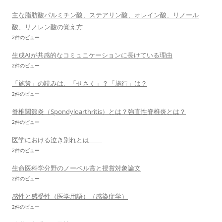
主な脂肪酸パルミチン酸、ステアリン酸、オレイン酸、リノール
酸、リノレン酸の覚え方
2件のビュー
生成AIが共感的なコミュニケーションに長けている理由
2件のビュー
「施策」の読みは、「せさく」？「施行」は？
2件のビュー
脊椎関節炎（Spondyloarthritis）とは？強直性脊椎炎とは？
2件のビュー
医学における泣き別れとは
2件のビュー
生命医科学分野のノーベル賞と授賞対象論文
2件のビュー
感性と感受性（医学用語）（感染症学）
2件のビュー