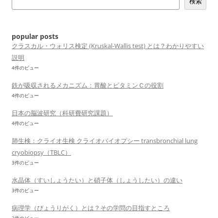
検索
ー
シ
ョ
popular posts
ン
クラスカル・ウォリス検定 (Kruskal-Wallis test) とは？わかりやすい
説明
4件のビュー
鉄が吸収されるメカニズム：胃酸とビタミンＣの役割
4件のビュー
日本の脳波研究（科研費研究課題）
4件のビュー
肺生検：クライオ生検 クライオバイオプシー transbronchial lung
cryobiopsy（TBLC）
3件のビュー
水晶体（すいしょうたい）と硝子体（しょうしたい）の違い
3件のビュー
病理学（びょうりがく）とは？その学問の目指すところ