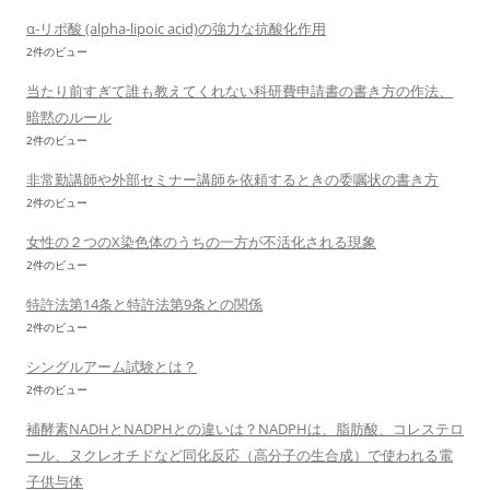
α-リポ酸 (alpha-lipoic acid)の強力な抗酸化作用
2件のビュー
当たり前すぎて誰も教えてくれない科研費申請書の書き方の作法、
暗黙のルール
2件のビュー
非常勤講師や外部セミナー講師を依頼するときの委嘱状の書き方
2件のビュー
女性の２つのX染色体のうちの一方が不活化される現象
2件のビュー
特許法第14条と特許法第9条との関係
2件のビュー
シングルアーム試験とは？
2件のビュー
補酵素NADHとNADPHとの違いは？NADPHは、脂肪酸、コレステロ
ール、ヌクレオチドなど同化反応（高分子の生合成）で使われる電
子供与体