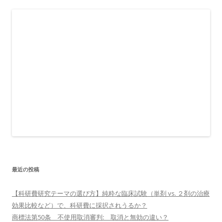
最近の投稿
【科研費研究テーマの選び方】純粋な臨床試験（単剤 vs. ２剤の治療
効果比較など）で、科研費に採択されうるか？
商標法第50条 不使用取消審判: 取消と無効の違い？