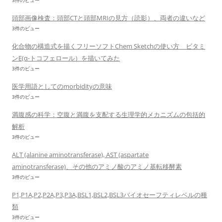
3件のビュー
頭部画像検査：頭部CTと頭部MRIの見方（読影）、両者の違いなど
3件のビュー
化合物の構造式を描くフリーソフトChem Sketchの使い方 ビタミ
ンE(α-トコフェロール）を描いてみた
3件のビュー
医学用語としてのmorbidityの意味
3件のビュー
満腹感の科学：空腹と満腹を支配する生理学的メカニズムの包括的
解析
3件のビュー
ALT (alanine aminotransferase), AST (aspartate
aminotransferase)、その他のアミノ酸のアミノ基転移酵素
3件のビュー
P1,P1A,P2,P2A,P3,P3A,BSL1,BSL2,BSL3バイオセーフティレベルの種
類
3件のビュー