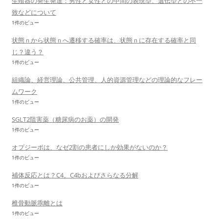
生殖器の発生発達：男性と女性との中間の表現型、遺伝型との不一
致などについて
1件のビュー
状態ｎから状態ｎへ遷移する確率は、状態ｎに存在する確率と同
じ？違う？
1件のビュー
組織論、経営理論、公共管理、人的資源管理などの理論的なフレー
ムワーク
1件のビュー
SGLT2阻害薬（糖尿病のお薬）の開発
1件のビュー
オプジーボは、なゼ2割の患者にしか効果がないのか？
1件のビュー
補体反応とは？C4、C4bおよびさらなる分解
1件のビュー
椎骨動脈乖離とは
1件のビュー