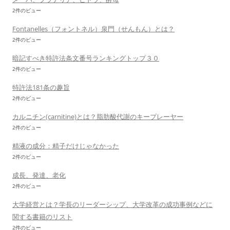
2件のビュー
Fontanelles（フォントネル）泉門（せんもん）とは？
2件のビュー
暗記すべき特許法条文番号ランキングトップ３０
2件のビュー
特許法181条の趣旨
2件のビュー
カルニチン(carnitine)とは？脂肪酸代謝のキープレーヤー
2件のビュー
精液の成分：精子だけじゃなかった
2件のビュー
成長、発達、老化
2件のビュー
大学経営とは？学長のリーダーシップ、大学改革の成功事例などに
関する書籍のリスト
2件のビュー