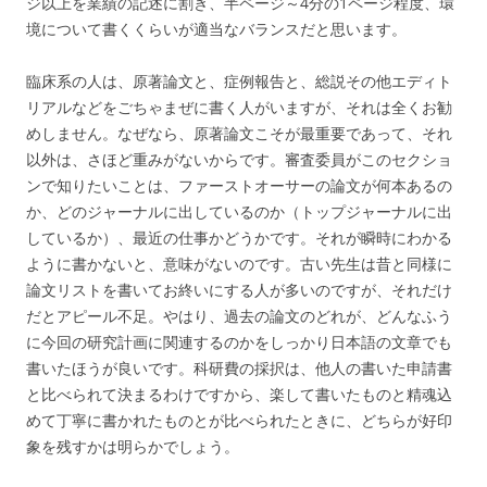
ジ以上を業績の記述に割き、半ページ～4分の1ページ程度、環
境について書くくらいが適当なバランスだと思います。
臨床系の人は、原著論文と、症例報告と、総説その他エディト
リアルなどをごちゃまぜに書く人がいますが、それは全くお勧
めしません。なぜなら、原著論文こそが最重要であって、それ
以外は、さほど重みがないからです。審査委員がこのセクショ
ンで知りたいことは、ファーストオーサーの論文が何本あるの
か、どのジャーナルに出しているのか（トップジャーナルに出
しているか）、最近の仕事かどうかです。それが瞬時にわかる
ように書かないと、意味がないのです。古い先生は昔と同様に
論文リストを書いてお終いにする人が多いのですが、それだけ
だとアピール不足。やはり、過去の論文のどれが、どんなふう
に今回の研究計画に関連するのかをしっかり日本語の文章でも
書いたほうが良いです。科研費の採択は、他人の書いた申請書
と比べられて決まるわけですから、楽して書いたものと精魂込
めて丁寧に書かれたものとが比べられたときに、どちらが好印
象を残すかは明らかでしょう。