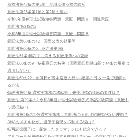
商標法第47条の第2項 地域団体商標の除斥
意匠法第26条第1項と第2項の違い
令和8年度弁理士試験短答問題 意匠 問題９ 関連意匠
意匠法 第3条の2
令和8年度弁理士試験短答問題 意匠 問題８
意匠法第60条の12 国際公表の効果等
意匠法第60条の6、意匠法第9条
意匠法61条 特許庁に備える意匠原簿への登録
意匠法60条の9 秘密意匠の特例（国際意匠登録出願で14条の規定は
適用しない）
意匠法60の22：起算日が謄本送達の日 vs 確定の日 を一発で理解す
る方法
特許法第94条 通常実施権の移転等：先使用権の移転の要件は？
意匠法 第29条の2 令和8年度弁理士試験短答式筆記試験問題【意匠】
５選択肢(ﾆ)
意匠法第5条の2 仮通常実施権：意匠法に仮専用実施権がない理由？
DNAのメチル化が、遺伝子発現を抑制する理由？
転写調節因子は、凝集したクロマチンにも結合できる？
アルコールが尿酸産生を促進する機序は？ビールの宣伝プリン体ゼ