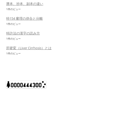
謄本、抄本、副本の違い
1件のビュー
特154 審理の併合と分離
1件のビュー
特許法の漢字の読み方
1件のビュー
肝硬変（Liver Cirrhosis）とは
1件のビュー