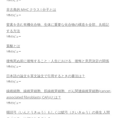
1件のビュー
非古典的 MHC クラス I 分子とは
1件のビュー
窒素を含む有機化合物、生体に重要な化合物の構造を全部、丸暗記
する方法
1件のビュー
葉酸とは
1件のビュー
後悔死ぬ前に後悔すること・人生における 後悔と意思決定の関係
1件のビュー
日本語の論文を英文論文で引用するときの書法は？
1件のビュー
線維細胞、線維芽細胞、筋線維芽細胞、がん関連線維芽細胞(cancer-
associated fibroblasts; CAFs)とは？
1件のビュー
咽頭弓（いんとうきゅう）もしくは鰓弓（さいきゅう）の発生 人間