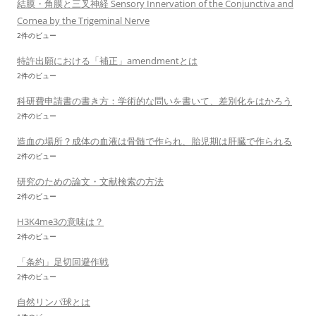
結膜・角膜と三叉神経 Sensory Innervation of the Conjunctiva and
Cornea by the Trigeminal Nerve
2件のビュー
特許出願における「補正」amendmentとは
2件のビュー
科研費申請書の書き方：学術的な問いを書いて、差別化をはかろう
2件のビュー
造血の場所？成体の血液は骨髄で作られ、胎児期は肝臓で作られる
2件のビュー
研究のための論文・文献検索の方法
2件のビュー
H3K4me3の意味は？
2件のビュー
「条約」足切回避作戦
2件のビュー
自然リンパ球とは