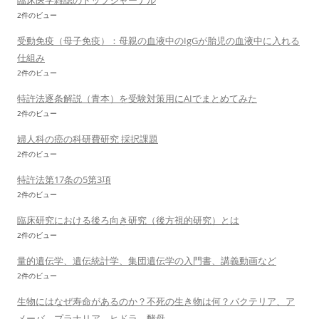
臨床医学雑誌のトップジャーナル
2件のビュー
受動免疫（母子免疫）：母親の血液中のIgGが胎児の血液中に入れる
仕組み
2件のビュー
特許法逐条解説（青本）を受験対策用にAIでまとめてみた
2件のビュー
婦人科の癌の科研費研究 採択課題
2件のビュー
特許法第17条の5第3項
2件のビュー
臨床研究における後ろ向き研究（後方視的研究）とは
2件のビュー
量的遺伝学、遺伝統計学、集団遺伝学の入門書、講義動画など
2件のビュー
生物にはなぜ寿命があるのか？不死の生き物は何？バクテリア、ア
メーバ、プラナリア、ヒドラ、酵母