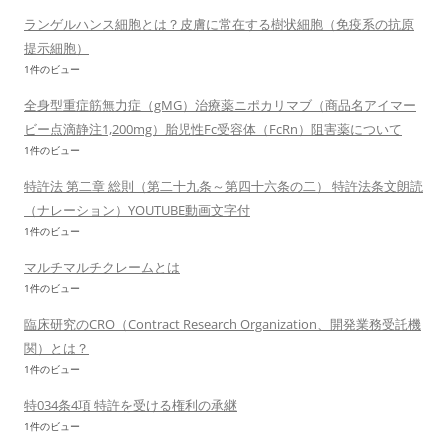
ランゲルハンス細胞とは？皮膚に常在する樹状細胞（免疫系の抗原
提示細胞）
1件のビュー
全身型重症筋無力症（gMG）治療薬ニポカリマブ（商品名アイマー
ビー点滴静注1,200mg）胎児性Fc受容体（FcRn）阻害薬について
1件のビュー
特許法 第二章 総則（第二十九条～第四十六条の二） 特許法条文朗読
（ナレーション）YOUTUBE動画文字付
1件のビュー
マルチマルチクレームとは
1件のビュー
臨床研究のCRO（Contract Research Organization、開発業務受託機
関）とは？
1件のビュー
特034条4項 特許を受ける権利の承継
1件のビュー