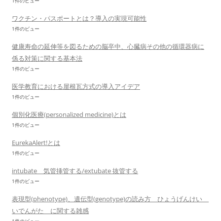
1件のビュー
ワクチン・パスポートとは？導入の実現可能性
1件のビュー
健康寿命の延伸等を図るための脳卒中、心臓病その他の循環器病に
係る対策に関する基本法
1件のビュー
医学教育における屋根瓦方式の導入アイデア
1件のビュー
個別化医療(personalized medicine)とは
1件のビュー
EurekaAlert!とは
1件のビュー
intubate 気管挿管する/extubate 抜管する
1件のビュー
表現型(phenotype)、遺伝型(genotype)の読み方 ひょうげんけい
いでんがた に関する雑感