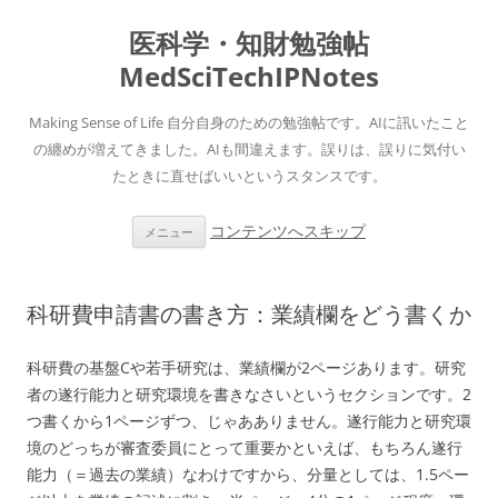
医科学・知財勉強帖
MedSciTechIPNotes
Making Sense of Life 自分自身のための勉強帖です。AIに訊いたこと
の纏めが増えてきました。AIも間違えます。誤りは、誤りに気付い
たときに直せばいいというスタンスです。
コンテンツへスキップ
メニュー
科研費申請書の書き方：業績欄をどう書くか
科研費の基盤Cや若手研究は、業績欄が2ページあります。研究
者の遂行能力と研究環境を書きなさいというセクションです。2
つ書くから1ページずつ、じゃあありません。遂行能力と研究環
境のどっちが審査委員にとって重要かといえば、もちろん遂行
能力（＝過去の業績）なわけですから、分量としては、1.5ペー