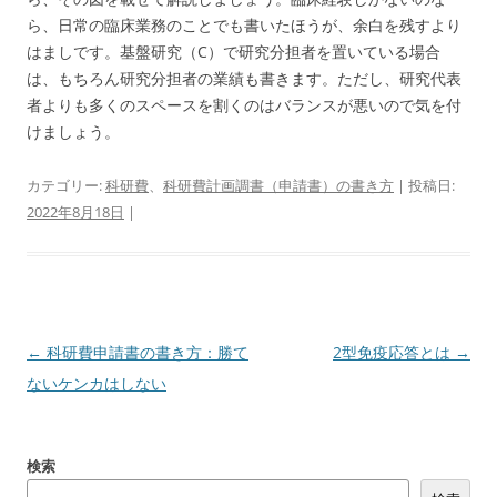
ら、日常の臨床業務のことでも書いたほうが、余白を残すより
はましです。基盤研究（C）で研究分担者を置いている場合
は、もちろん研究分担者の業績も書きます。ただし、研究代表
者よりも多くのスペースを割くのはバランスが悪いので気を付
けましょう。
カテゴリー:
科研費
、
科研費計画調書（申請書）の書き方
| 投稿日:
2022年8月18日
|
投
←
科研費申請書の書き方：勝て
2型免疫応答とは
→
稿
ないケンカはしない
ナ
ビ
検索
ゲ