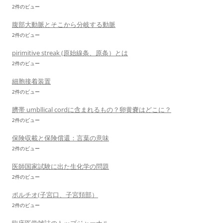
2件のビュー
腹部大動脈とそこから分岐する動脈
2件のビュー
pirimitive streak (原始線条、原条）とは
2件のビュー
細胞接着装置
2件のビュー
臍帯 umbllical cordに含まれるもの？卵黄嚢はどこに？
2件のビュー
保険収載と保険償還：言葉の意味
2件のビュー
医師国家試験に出た生化学の問題
2件のビュー
ポルチオ(子宮口、子宮頚部）
2件のビュー