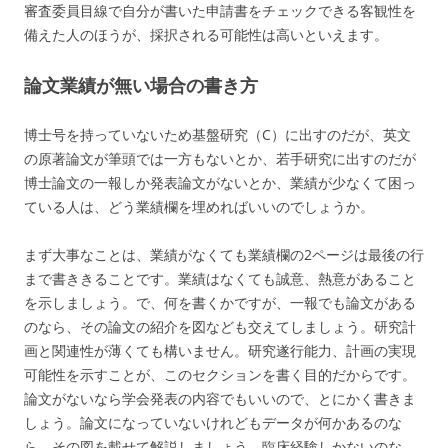
審査委員目線で自分が書いた申請書をチェックできる客観性を
備えた人のほうが、採択される可能性は高いといえます。
論文業績が無い場合の書き方
博士号を持っていないため基盤研究（C）に出すのだが、英文
の原著論文が筆頭では一方もないとか、若手研究に出すのだが
博士論文の一報しか発表論文がないとか、業績が少なくて困っ
ている人は、どう業績欄を埋めればいいのでしょうか。
まず大事なことは、業績がなくても業績欄の2ページは最後の行
まで書ききることです。業績はなくても誠意、熱意があること
を示しましょう。で、何を書くかですが、一報でも論文がある
のなら、その論文の紹介を図なども交えてしましょう。研究計
画と関連性が薄くても構いません。研究遂行能力、計画の実現
可能性を示すことが、このセクションを書く目的だからです。
論文がないなら学会発表の内容でもいいので、とにかく書きま
しょう。論文になっていないけれどもデータが何かあるのな
ら、その図を載せて解説しましょう。臨床経験しかないのな