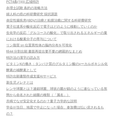
PCT4条(1)(ii) 広域特許
弁理士試験 条約の攻略方法
婦人科の癌の科研費研究 採択課題
炎症性腸疾患(IBD)の治療と粘膜治癒に関する科研費研究
電子伝達系や酸化反応で電子はどのように移動していくのか
生化学の反応「グルコースの酸化」で取り出されるエネルギーの量
における酸素分子の寄与について
リン脂質 sn 位置異性体の脳内分布を可視化
特44 分割出願 書面再提出要不要の網羅的なまとめ
特許法の漢字の読み方
ビタミンKの働き：タンパク質のグルタミン酸のγーカルボキシル化
酵素の補酵素として
特許出願書類作成支援AIサービス
新生児メレナとは
レンサ球菌とは？連鎖球菌、球状の菌が鎖のように連なっている形
態から命名された細菌の種類（「属名」）
共鳴でなぜ安定化するのか？量子力学的な説明
学会が当日、地震で中止になった場合、参加費は払い戻されるも
の？