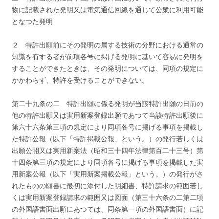
物に記載された発明又は電気通信回線を通じて公衆に利用可能
となつた発明
２ 特許出願前にその発明の属する技術の分野における通常の
知識を有する者が前項各号に掲げる発明に基いて容易に発明を
することができたときは、その発明については、同項の規定に
かかわらず、特許を受けることができない。
第二十九条の二 特許出願に係る発明が当該特許出願の日前の
他の特許出願又は実用新案登録出願であつて当該特許出願後に
第六十六条第三項の規定により同項各号に掲げる事項を掲載し
た特許公報（以下「特許掲載公報」という。）の発行若しくは
出願公開又は実用新案法（昭和三十四年法律第百二十三号）第
十四条第三項の規定により同項各号に掲げる事項を掲載した実
用新案公報（以下「実用新案掲載公報」という。）の発行がさ
れたものの願書に最初に添付した明細書、特許請求の範囲若し
くは実用新案登録請求の範囲又は図面（第三十六条の二第二項
の外国語書面出願にあつては、同条第一項の外国語書面）に記