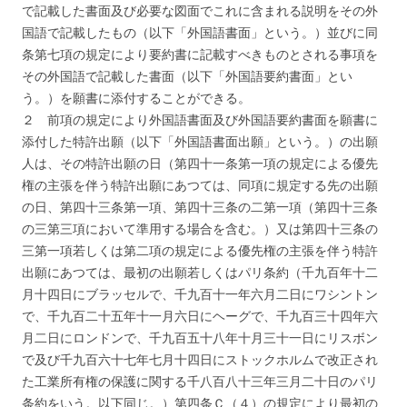
で記載した書面及び必要な図面でこれに含まれる説明をその外
国語で記載したもの（以下「外国語書面」という。）並びに同
条第七項の規定により要約書に記載すべきものとされる事項を
その外国語で記載した書面（以下「外国語要約書面」とい
う。）を願書に添付することができる。
２ 前項の規定により外国語書面及び外国語要約書面を願書に
添付した特許出願（以下「外国語書面出願」という。）の出願
人は、その特許出願の日（第四十一条第一項の規定による優先
権の主張を伴う特許出願にあつては、同項に規定する先の出願
の日、第四十三条第一項、第四十三条の二第一項（第四十三条
の三第三項において準用する場合を含む。）又は第四十三条の
三第一項若しくは第二項の規定による優先権の主張を伴う特許
出願にあつては、最初の出願若しくはパリ条約（千九百年十二
月十四日にブラッセルで、千九百十一年六月二日にワシントン
で、千九百二十五年十一月六日にヘーグで、千九百三十四年六
月二日にロンドンで、千九百五十八年十月三十一日にリスボン
で及び千九百六十七年七月十四日にストックホルムで改正され
た工業所有権の保護に関する千八百八十三年三月二十日のパリ
条約をいう。以下同じ。）第四条Ｃ（４）の規定により最初の