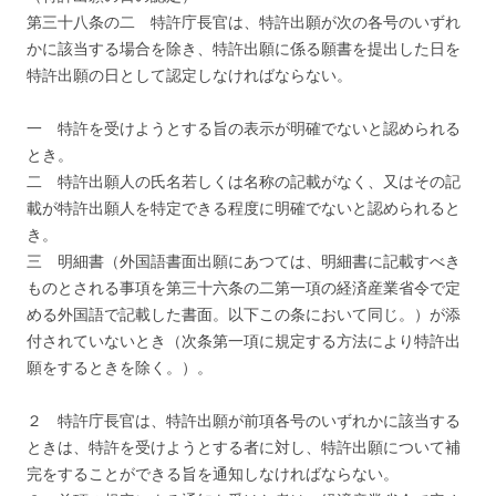
第三十八条の二 特許庁長官は、特許出願が次の各号のいずれ
かに該当する場合を除き、特許出願に係る願書を提出した日を
特許出願の日として認定しなければならない。
一 特許を受けようとする旨の表示が明確でないと認められる
とき。
二 特許出願人の氏名若しくは名称の記載がなく、又はその記
載が特許出願人を特定できる程度に明確でないと認められると
き。
三 明細書（外国語書面出願にあつては、明細書に記載すべき
ものとされる事項を第三十六条の二第一項の経済産業省令で定
める外国語で記載した書面。以下この条において同じ。）が添
付されていないとき（次条第一項に規定する方法により特許出
願をするときを除く。）。
２ 特許庁長官は、特許出願が前項各号のいずれかに該当する
ときは、特許を受けようとする者に対し、特許出願について補
完をすることができる旨を通知しなければならない。