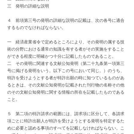
三 発明の詳細な説明
４ 前項第三号の発明の詳細な説明の記載は、次の各号に適合
するものでなければならない。
一 経済産業省令で定めるところにより、その発明の属する技
術の分野における通常の知識を有する者がその実施をすること
ができる程度に明確かつ十分に記載したものであること。
二 その発明に関連する文献公知発明（第二十九条第一項第三
号に掲げる発明をいう。以下この号において同じ。）のうち、
特許を受けようとする者が特許出願の時に知つているものがあ
るときは、その文献公知発明が記載された刊行物の名称その他
のその文献公知発明に関する情報の所在を記載したものである
こと。
５ 第二項の特許請求の範囲には、請求項に区分して、各請求
項ごとに特許出願人が特許を受けようとする発明を特定するた
めに必要と認める事項のすべてを記載しなければならない。こ