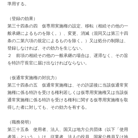
準用する。
（登録の効果）
第三十四条の四 仮専用実施権の設定、移転（相続その他の一
般承継によるものを除く。）、変更、消滅（混同又は第三十四
条の二第六項の規定によるものを除く。）又は処分の制限は、
登録しなければ、その効力を生じない。
２ 前項の相続その他の一般承継の場合は、遅滞なく、その旨
を特許庁長官に届け出なければならない。
（仮通常実施権の対抗力）
第三十四条の五 仮通常実施権は、その許諾後に当該仮通常実
施権に係る特許を受ける権利若しくは仮専用実施権又は当該仮
通常実施権に係る特許を受ける権利に関する仮専用実施権を取
得した者に対しても、その効力を有する。
（職務発明）
第三十五条 使用者、法人、国又は地方公共団体（以下「使用
者等」という。）は、従業者、法人の役員、国家公務員又は地