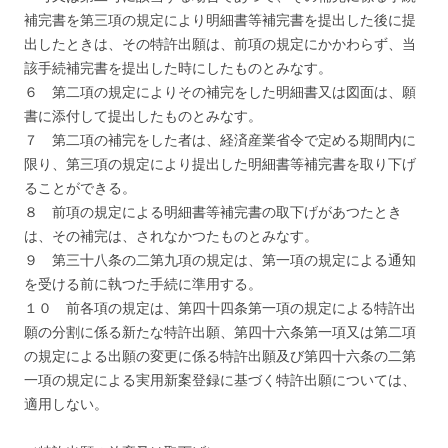
補完書を第三項の規定により明細書等補完書を提出した後に提
出したときは、その特許出願は、前項の規定にかかわらず、当
該手続補完書を提出した時にしたものとみなす。
６ 第二項の規定によりその補完をした明細書又は図面は、願
書に添付して提出したものとみなす。
７ 第二項の補完をした者は、経済産業省令で定める期間内に
限り、第三項の規定により提出した明細書等補完書を取り下げ
ることができる。
８ 前項の規定による明細書等補完書の取下げがあつたとき
は、その補完は、されなかつたものとみなす。
９ 第三十八条の二第九項の規定は、第一項の規定による通知
を受ける前に執つた手続に準用する。
１０ 前各項の規定は、第四十四条第一項の規定による特許出
願の分割に係る新たな特許出願、第四十六条第一項又は第二項
の規定による出願の変更に係る特許出願及び第四十六条の二第
一項の規定による実用新案登録に基づく特許出願については、
適用しない。