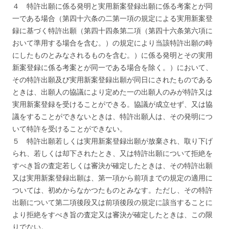
４ 特許出願に係る発明と実用新案登録出願に係る考案とが同
一である場合（第四十六条の二第一項の規定による実用新案登
録に基づく特許出願（第四十四条第二項（第四十六条第六項に
おいて準用する場合を含む。）の規定により当該特許出願の時
にしたものとみなされるものを含む。）に係る発明とその実用
新案登録に係る考案とが同一である場合を除く。）において、
その特許出願及び実用新案登録出願が同日にされたものである
ときは、出願人の協議により定めた一の出願人のみが特許又は
実用新案登録を受けることができる。協議が成立せず、又は協
議をすることができないときは、特許出願人は、その発明につ
いて特許を受けることができない。
５ 特許出願若しくは実用新案登録出願が放棄され、取り下げ
られ、若しくは却下されたとき、又は特許出願について拒絶を
すべき旨の査定若しくは審決が確定したときは、その特許出願
又は実用新案登録出願は、第一項から前項までの規定の適用に
ついては、初めからなかつたものとみなす。ただし、その特許
出願について第二項後段又は前項後段の規定に該当することに
より拒絶をすべき旨の査定又は審決が確定したときは、この限
りでない。