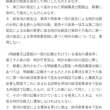
細書及び図面を提出した時にしたものとみなす。
５ 第三項の規定により提出された明細書及び図面は、願書に
添付して提出したものとみなす。
６ 前各項の規定は、第四十四条第一項の規定による特許出願
の分割に係る新たな特許出願、第四十六条第一項又は第二項の
規定による出願の変更に係る特許出願及び第四十六条の二第一
項の規定による実用新案登録に基づく特許出願については、適
用しない。
（明細書又は図面の一部の記載が欠けている場合の通知等）
第三十八条の四 特許庁長官は、特許出願の日の認定に際し
て、願書に添付されている明細書又は図面（外国語書面出願に
あつては、明細書に記載すべきものとされる事項を第三十六条
の二第一項の経済産業省令で定める外国語で記載した書面又は
必要な図面でこれに含まれる説明を同項の経済産業省令で定め
る外国語で記載したもの。以下この条において同じ。）につい
て、その一部の記載が欠けていることを発見したときは、その
旨を特許出願人に通知しなければならない。
２ 前項の規定による通知を受けた者は、経済産業省令で定め