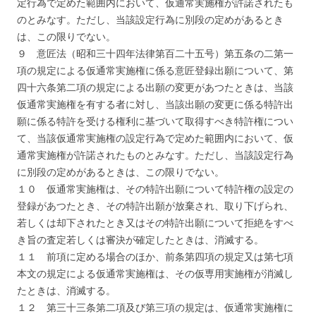
定行為で定めた範囲内において、仮通常実施権が許諾されたも
のとみなす。ただし、当該設定行為に別段の定めがあるとき
は、この限りでない。
９ 意匠法（昭和三十四年法律第百二十五号）第五条の二第一
項の規定による仮通常実施権に係る意匠登録出願について、第
四十六条第二項の規定による出願の変更があつたときは、当該
仮通常実施権を有する者に対し、当該出願の変更に係る特許出
願に係る特許を受ける権利に基づいて取得すべき特許権につい
て、当該仮通常実施権の設定行為で定めた範囲内において、仮
通常実施権が許諾されたものとみなす。ただし、当該設定行為
に別段の定めがあるときは、この限りでない。
１０ 仮通常実施権は、その特許出願について特許権の設定の
登録があつたとき、その特許出願が放棄され、取り下げられ、
若しくは却下されたとき又はその特許出願について拒絶をすべ
き旨の査定若しくは審決が確定したときは、消滅する。
１１ 前項に定める場合のほか、前条第四項の規定又は第七項
本文の規定による仮通常実施権は、その仮専用実施権が消滅し
たときは、消滅する。
１２ 第三十三条第二項及び第三項の規定は、仮通常実施権に