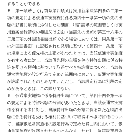
することができる。
５ 第一項若しくは前条第四項又は実用新案法第四条の二第一
項の規定による仮通常実施権に係る第四十一条第一項の先の出
願の願書に最初に添付した明細書、特許請求の範囲若しくは実
用新案登録請求の範囲又は図面（当該先の出願が第三十六条の
二第二項の外国語書面出願である場合にあつては、同条第一項
の外国語書面）に記載された発明に基づいて第四十一条第一項
の規定による優先権の主張があつたときは、当該仮通常実施権
を有する者に対し、当該優先権の主張を伴う特許出願に係る特
許を受ける権利に基づいて取得すべき特許権について、当該仮
通常実施権の設定行為で定めた範囲内において、仮通常実施権
が許諾されたものとみなす。ただし、当該設定行為に別段の定
めがあるときは、この限りでない。
６ 仮通常実施権に係る特許出願について、第四十四条第一項
の規定による特許出願の分割があつたときは、当該仮通常実施
権を有する者に対し、当該特許出願の分割に係る新たな特許出
願に係る特許を受ける権利に基づいて取得すべき特許権につい
て、当該仮通常実施権の設定行為で定めた範囲内において、仮
通常実施権が許諾されたものとみなす。ただし、当該設定行為