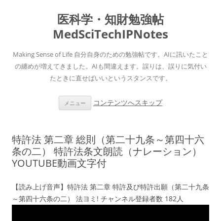
医科学・知財勉強帖
MedSciTechIPNotes
Making Sense of Life 自分自身のための勉強帖です。AIに訊いたこと
の纏めが増えてきました。AIも間違えます。誤りは、誤りに気付い
たときに直せばいいというスタンスです。
コンテンツへスキップ
メニュー
特許法 第二章 総則（第二十九条～第四十六
条の二） 特許法条文朗読（ナレーション）
YOUTUBE動画文字付
【読み上げ音声】特許法 第二章 特許及び特許出願（第二十九条
～第四十六条の二） 法ヨミ! チャンネル登録者数 182人