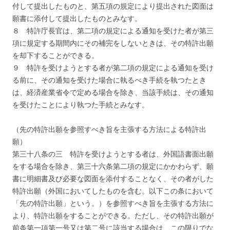
付して提出したものと、第五項の規定により提出された図面は
願書に添付して提出したものとみなす。
８ 特許庁長官は、第二項の規定による通知を受けた者が第三
項に規定する期間内にその補完をしないときは、その特許出願
を却下することができる。
９ 特許を受けようとする者が第二項の規定による通知を受け
る前に、その通知を受けた場合に執るべき手続を執つたとき
は、経済産業省令で定める場合を除き、当該手続は、その通知
を受けたことにより執つた手続とみなす。
（先の特許出願を参照すべき旨を主張する方法による特許出
願）
第三十八条の三 特許を受けようとする者は、外国語書面出願
をする場合を除き、第三十六条第二項の規定にかかわらず、願
書に明細書及び必要な図面を添付することなく、その者がした
特許出願（外国においてしたものを含む。以下この条において
「先の特許出願」という。）を参照すべき旨を主張する方法に
より、特許出願をすることができる。ただし、その特許出願が
前条第一項第一号又は第二号に該当する場合は、この限りでな