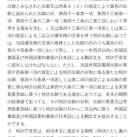
出願とみなされた出願又は同条Ａ（２）の規定により最初の出
願と認められた出願の日、第四十一条第一項、第四十三条第一
項、第四十三条の二第一項（第四十三条の三第三項において準
用する場合を含む。）又は第四十三条の三第一項若しくは第二
項の規定による二以上の優先権の主張を伴う特許出願にあつて
は、当該優先権の主張の基礎とした出願の日のうち最先の日。
第六十四条第一項において同じ。）から一年四月以内に外国語
書面及び外国語要約書面の日本語による翻訳文を、特許庁長官
に提出しなければならない。ただし、当該外国語書面出願が第
四十四条第一項の規定による特許出願の分割に係る新たな特許
出願、第四十六条第一項若しくは第二項の規定による出願の変
更に係る特許出願又は第四十六条の二第一項の規定による実用
新案登録に基づく特許出願である場合にあつては、本文の期間
の経過後であつても、その特許出願の分割、出願の変更又は実
用新案登録に基づく特許出願の日から二月以内に限り、外国語
書面及び外国語要約書面の日本語による翻訳文を提出すること
ができる。
３ 特許庁長官は、前項本文に規定する期間（同項ただし書の