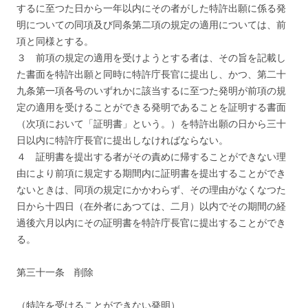
するに至つた日から一年以内にその者がした特許出願に係る発
明についての同項及び同条第二項の規定の適用については、前
項と同様とする。
３ 前項の規定の適用を受けようとする者は、その旨を記載し
た書面を特許出願と同時に特許庁長官に提出し、かつ、第二十
九条第一項各号のいずれかに該当するに至つた発明が前項の規
定の適用を受けることができる発明であることを証明する書面
（次項において「証明書」という。）を特許出願の日から三十
日以内に特許庁長官に提出しなければならない。
４ 証明書を提出する者がその責めに帰することができない理
由により前項に規定する期間内に証明書を提出することができ
ないときは、同項の規定にかかわらず、その理由がなくなつた
日から十四日（在外者にあつては、二月）以内でその期間の経
過後六月以内にその証明書を特許庁長官に提出することができ
る。
第三十一条 削除
（特許を受けることができない発明）