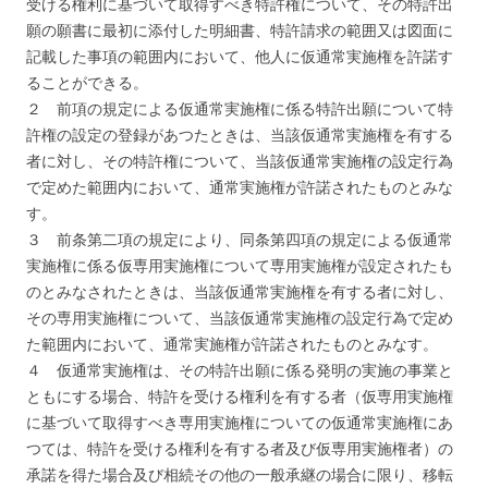
受ける権利に基づいて取得すべき特許権について、その特許出
願の願書に最初に添付した明細書、特許請求の範囲又は図面に
記載した事項の範囲内において、他人に仮通常実施権を許諾す
ることができる。
２ 前項の規定による仮通常実施権に係る特許出願について特
許権の設定の登録があつたときは、当該仮通常実施権を有する
者に対し、その特許権について、当該仮通常実施権の設定行為
で定めた範囲内において、通常実施権が許諾されたものとみな
す。
３ 前条第二項の規定により、同条第四項の規定による仮通常
実施権に係る仮専用実施権について専用実施権が設定されたも
のとみなされたときは、当該仮通常実施権を有する者に対し、
その専用実施権について、当該仮通常実施権の設定行為で定め
た範囲内において、通常実施権が許諾されたものとみなす。
４ 仮通常実施権は、その特許出願に係る発明の実施の事業と
ともにする場合、特許を受ける権利を有する者（仮専用実施権
に基づいて取得すべき専用実施権についての仮通常実施権にあ
つては、特許を受ける権利を有する者及び仮専用実施権者）の
承諾を得た場合及び相続その他の一般承継の場合に限り、移転