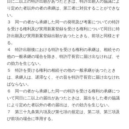
日に二以上の特許出願があつたときは、特許出願人の協議によ
り定めた者以外の者の承継は、第三者に対抗することができな
い。
３ 同一の者から承継した同一の発明及び考案についての特許
を受ける権利及び実用新案登録を受ける権利について同日に特
許出願及び実用新案登録出願があつたときも、前項と同様とす
る。
４ 特許出願後における特許を受ける権利の承継は、相続その
他の一般承継の場合を除き、特許庁長官に届け出なければ、そ
の効力を生じない。
５ 特許を受ける権利の相続その他の一般承継があつたとき
は、承継人は、遅滞なく、その旨を特許庁長官に届け出なけれ
ばならない。
６ 同一の者から承継した同一の特許を受ける権利の承継につ
いて同日に二以上の届出があつたときは、届出をした者の協議
により定めた者以外の者の届出は、その効力を生じない。
７ 第三十九条第六項及び第七項の規定は、第二項、第三項及
び前項の場合に準用する。