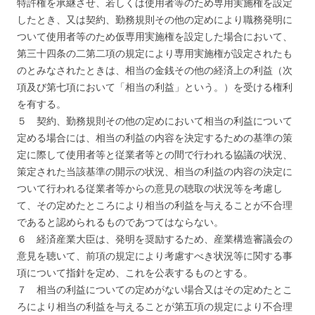
特許権を承継させ、若しくは使用者等のため専用実施権を設定
したとき、又は契約、勤務規則その他の定めにより職務発明に
ついて使用者等のため仮専用実施権を設定した場合において、
第三十四条の二第二項の規定により専用実施権が設定されたも
のとみなされたときは、相当の金銭その他の経済上の利益（次
項及び第七項において「相当の利益」という。）を受ける権利
を有する。
５ 契約、勤務規則その他の定めにおいて相当の利益について
定める場合には、相当の利益の内容を決定するための基準の策
定に際して使用者等と従業者等との間で行われる協議の状況、
策定された当該基準の開示の状況、相当の利益の内容の決定に
ついて行われる従業者等からの意見の聴取の状況等を考慮し
て、その定めたところにより相当の利益を与えることが不合理
であると認められるものであつてはならない。
６ 経済産業大臣は、発明を奨励するため、産業構造審議会の
意見を聴いて、前項の規定により考慮すべき状況等に関する事
項について指針を定め、これを公表するものとする。
７ 相当の利益についての定めがない場合又はその定めたとこ
ろにより相当の利益を与えることが第五項の規定により不合理