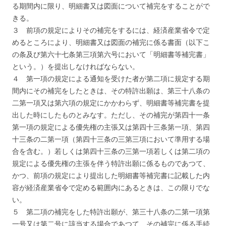
る期間内に限り、明細書又は図面について補完をすることがで
きる。
３ 前項の規定によりその補完をするには、経済産業省令で定
めるところにより、明細書又は図面の補完に係る書面（以下こ
の条及び第六十七条第三項第六号において「明細書等補完書」
という。）を提出しなければならない。
４ 第一項の規定による通知を受けた者が第二項に規定する期
間内にその補完をしたときは、その特許出願は、第三十八条の
二第一項又は第六項の規定にかかわらず、明細書等補完書を提
出した時にしたものとみなす。ただし、その補完が第四十一条
第一項の規定による優先権の主張又は第四十三条第一項、第四
十三条の二第一項（第四十三条の三第三項において準用する場
合を含む。）若しくは第四十三条の三第一項若しくは第二項の
規定による優先権の主張を伴う特許出願に係るものであつて、
かつ、前項の規定により提出した明細書等補完書に記載した内
容が経済産業省令で定める範囲内にあるときは、この限りでな
い。
５ 第二項の補完をした特許出願が、第三十八条の二第一項第
一号又は第二号に該当する場合であつて、その補完に係る手続