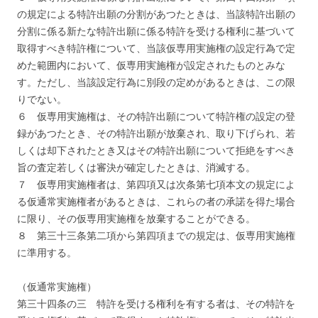
の規定による特許出願の分割があつたときは、当該特許出願の
分割に係る新たな特許出願に係る特許を受ける権利に基づいて
取得すべき特許権について、当該仮専用実施権の設定行為で定
めた範囲内において、仮専用実施権が設定されたものとみな
す。ただし、当該設定行為に別段の定めがあるときは、この限
りでない。
６ 仮専用実施権は、その特許出願について特許権の設定の登
録があつたとき、その特許出願が放棄され、取り下げられ、若
しくは却下されたとき又はその特許出願について拒絶をすべき
旨の査定若しくは審決が確定したときは、消滅する。
７ 仮専用実施権者は、第四項又は次条第七項本文の規定によ
る仮通常実施権者があるときは、これらの者の承諾を得た場合
に限り、その仮専用実施権を放棄することができる。
８ 第三十三条第二項から第四項までの規定は、仮専用実施権
に準用する。
（仮通常実施権）
第三十四条の三 特許を受ける権利を有する者は、その特許を