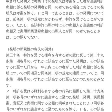
載された発明又は考案（その発明又は考案をした者が当該特許
出願に係る発明の発明者と同一の者である場合におけるその発
明又は考案を除く。）と同一であるときは、その発明について
は、前条第一項の規定にかかわらず、特許を受けることができ
ない。ただし、当該特許出願の時にその出願人と当該他の特許
出願又は実用新案登録出願の出願人とが同一の者であるとき
は、この限りでない。
（発明の新規性の喪失の例外）
第三十条 特許を受ける権利を有する者の意に反して第二十九
条第一項各号のいずれかに該当するに至つた発明は、その該当
するに至つた日から一年以内にその者がした特許出願に係る発
明についての同項及び同条第二項の規定の適用については、同
条第一項各号のいずれかに該当するに至らなかつたものとみな
す。
２ 特許を受ける権利を有する者の行為に起因して第二十九条
第一項各号のいずれかに該当するに至つた発明（発明、実用新
案、意匠又は商標に関する公報に掲載されたことにより同項各
号のいずれかに該当するに至つたものを除く。）も、その該当