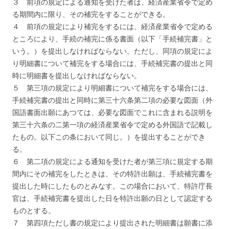
３ 前項の規定による通知を受けた者は、経済産業省令で定め
る期間内に限り、その補完をすることができる。
４ 前項の規定により補完をするには、経済産業省令で定める
ところにより、手続の補完に係る書面（以下「手続補完書」と
いう。）を提出しなければならない。ただし、同項の規定によ
り明細書について補完をする場合には、手続補完書の提出と同
時に明細書を提出しなければならない。
５ 第三項の規定により明細書について補完をする場合には、
手続補完書の提出と同時に第三十六条第二項の必要な図面（外
国語書面出願にあつては、必要な図面でこれに含まれる説明を
第三十六条の二第一項の経済産業省令で定める外国語で記載し
たもの。以下この条において同じ。）を提出することができ
る。
６ 第二項の規定による通知を受けた者が第三項に規定する期
間内にその補完をしたときは、その特許出願は、手続補完書を
提出した時にしたものとみなす。この場合において、特許庁長
官は、手続補完書を提出した日を特許出願の日として認定する
ものとする。
７ 第四項ただし書の規定により提出された明細書は願書に添