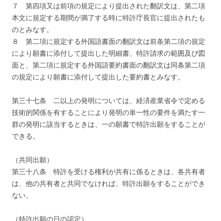
７ 第四項又は前項の規定により提出された翻訳文は、第二項
本文に規定する期間が満了する時に特許庁長官に提出されたも
のとみなす。
８ 第二項に規定する外国語書面の翻訳文は前条第二項の規定
により願書に添付して提出した明細書、特許請求の範囲及び図
面と、第二項に規定する外国語要約書面の翻訳文は同条第二項
の規定により願書に添付して提出した要約書とみなす。
第三十七条 二以上の発明については、経済産業省令で定める
技術的関係を有することにより発明の単一性の要件を満たす一
群の発明に該当するときは、一の願書で特許出願をすることが
できる。
（共同出願）
第三十八条 特許を受ける権利が共有に係るときは、各共有者
は、他の共有者と共同でなければ、特許出願をすることができ
ない。
（特許出願の日の認定）