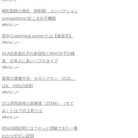
哺乳類胚の発生 卵割期 コンパクション
compactionが起こる分子機構
4件のビュー
胚中心(germinal center)とは【免疫学】
3件のビュー
HLA抗原遺伝子の多様性とMHC分子の構
造 日本人に多いハプロタイプ
3件のビュー
脂質の運搬方法：キロミクロン、VLDL、
LDL、HDLの役割
3件のビュー
ST上昇型急性心筋梗塞（STEMI）（すて
み）とは？ST上昇とは
3件のビュー
95%信頼区間とは？やっと理解できた一番
わかりやすい説明