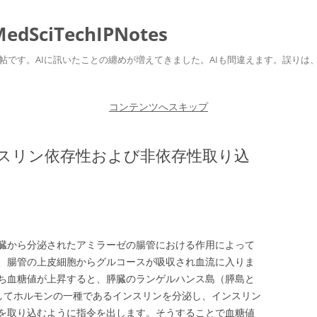
ciTechIPNotes
自身のための勉強帖です。AIに訊いたことの纏めが増えてきました。AIも間違えます。
コンテンツへスキップ
スリン依存性および非依存性取り込
臓から分泌されたアミラーゼの腸管における作用によって
、腸管の上皮細胞からグルコースが吸収され血流に入りま
ち血糖値が上昇すると、膵臓のランゲルハンス島（膵島と
してホルモンの一種であるインスリンを分泌し、インスリン
を取り込むように指令を出します。そうすることで血糖値