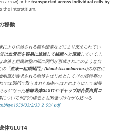
en arrow) or be
transported across individual cells by
s the interstitium.
の移動
血液により供給される糖や酸素などにより支えられてい
物質は
血管壁を容易に通過して組織へと浸透
していく.し
は血液と組織細胞の間に関門が形成され,このような自
この「
血液一組織関門」
(blood-
tissuebarriers
)の存在に
透明度が要求される眼球をはじめとして,その器特有の
れでは,関門で取りまれた細胞へはどのようにして栄養
明らかになった
糖輸送体
GLUT1
や
ギャップ結合蛋白質コ
について,関門の構造とも関連づけながら述べる.
/kenbikyo1950/33/2/33_2_99/_pdf
体GLUT4