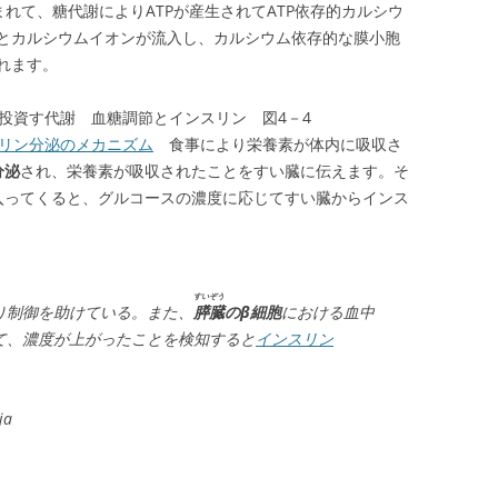
れて、糖代謝によりATPが産生されてATP依存的カルシウ
とカルシウムイオンが流入し、カルシウム依存的な膜小胞
れます。
投資す代謝 血糖調節とインスリン 図4－4
スリン分泌のメカニズム
食事により栄養素が体内に吸収さ
分泌
され、栄養素が吸収されたことをすい臓に伝えます。そ
入ってくると、グルコースの濃度に応じてすい臓からインス
すいぞう
り制御を助けている。また、
膵臓
のβ細胞
における血中
て、濃度が上がったことを検知すると
インスリン
ja