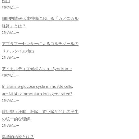
作用
2件のビュー
細胞内情報伝達機構における「カノニカル
経路」とは？
2件のビュー
アプタマーセンサーによるコルチゾールの
リアルタイム検出
2件のビュー
アイカルディ症候群 Aicardi Syndrome
2件のビュー
In alanine-glucose cycle in muscle cells,
are NH4+ ammonium ions generated?
2件のビュー
腺組織（汗腺、肝臓、すい臓など）の発生
の統一的な理解
2件のビュー
集学的治療とは？