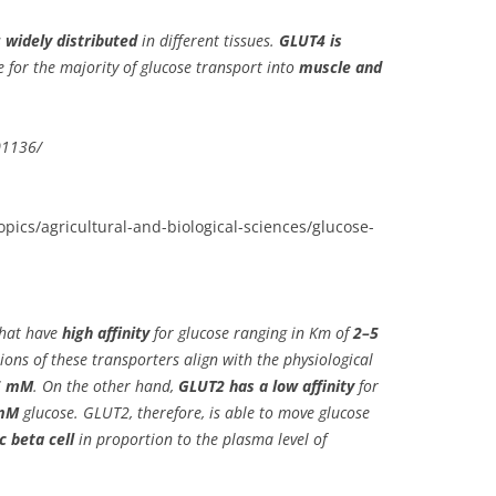
s
widely distributed
in different tissues.
GLUT4 is
 for the majority of glucose transport into
muscle and
01136/
pics/agricultural-and-biological-sciences/glucose-
that have
high affinity
for glucose ranging in Km of
2–5
tions of these transporters align with the physiological
 5 mM
. On the other hand,
GLUT2 has a low affinity
for
mM
glucose. GLUT2, therefore, is able to move glucose
c beta cell
in proportion to the plasma level of