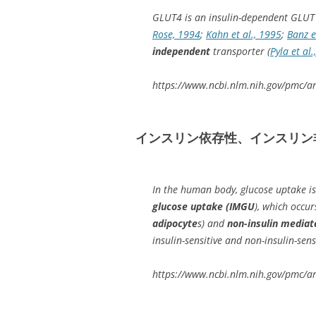
GLUT4 is an insulin-dependent GLUT 
Rose, 1994
;
Kahn et al., 1995
;
Banz e
independent
transporter (
Pyla et al
https://www.ncbi.nlm.nih.gov/pmc/a
インスリン依存性、インスリン
In the human body, glucose uptake i
glucose uptake (IMGU
), which occurs
adipocyte
s) and
non-insulin media
insulin-sensitive and non-insulin-sensit
https://www.ncbi.nlm.nih.gov/pmc/a