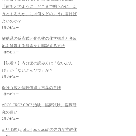
「何をどのように、どこまで明らかにしよ
うとするのか」には何をどのように書けば
よいのか？
3件のビュー
解糖系の反応式と化合物の化学構造と各反
応を触媒する酵素を丸暗記する方法
3件のビュー
【決着！】内分泌の読み方は「ないぶん
ぴ」か「ないぶんぴつ」か？
3件のビュー
保険収載と保険償還：言葉の意味
3件のビュー
ARO? CRO? CRC? 治験、臨床試験、臨床研
究の違い
2件のビュー
α-リポ酸 (alpha-lipoic acid)の強力な抗酸化