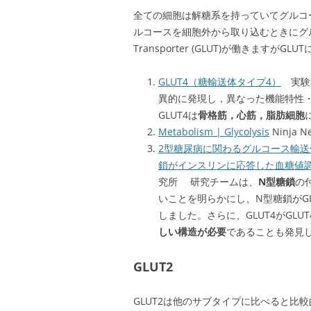
全ての細胞は解糖系を持っていてグルコ
ルコースを細胞外から取り込むときにグル
Transporter (GLUT)が働きますが
GLUT4（糖輸送体タイプ4）
実験
異的に発現し，異なった機能特性
GLUT4は
骨格筋，心筋，脂肪細胞
Metabolism | Glycolysis
Ninja
2型糖尿病に関わるグルコース輸送体
鎖がインスリンに応答した血糖値
究所 研究チームは、
N型糖鎖
の
いことを明らかにし、N型糖鎖がG
しました。さらに、GLUT4がGLU
しい構造が必要
であることも発見
GLUT2
GLUT2は他のサブタイプに比べると比