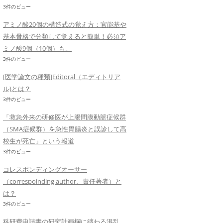
3件のビュー
アミノ酸20個の構造式の覚え方：官能基や
基本骨格で分類して覚えると簡単！必須ア
ミノ酸9個（10個）も。
3件のビュー
[医学論文の種類]Editoral（エディトリア
ル)とは？
3件のビュー
「救急外来の研修医が上腸間膜動脈症候群
（SMA症候群）を急性胃腸炎と誤診して高
校生が死亡」という報道
3件のビュー
コレスポンディングオーサー
（correspoinding author、責任著者）と
は？
3件のビュー
科研費申請書の研究計画欄に纏わる混乱