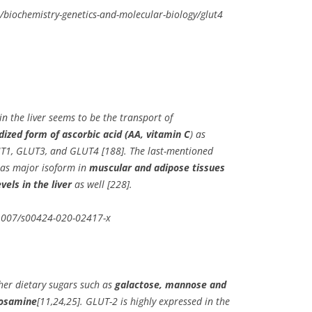
/biochemistry-genetics-and-molecular-biology/glut4
n the liver seems to be the transport of
dized form of ascorbic acid (AA, vitamin C
) as
UT1, GLUT3, and GLUT4 [188]. The last-mentioned
as major isoform in
muscular and adipose tissues
els in the liver
as well [228].
0.1007/s00424-020-02417-x
her dietary sugars such as
galactose, mannose and
cosamine
[11,24,25]. GLUT-2 is highly expressed in the