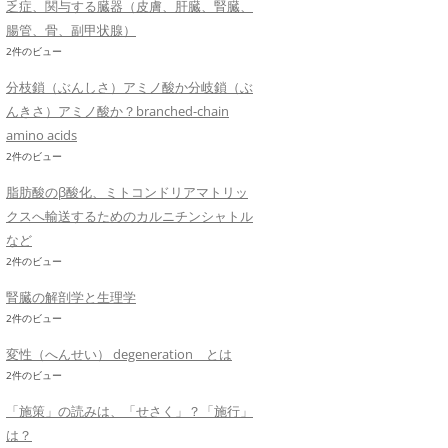
乏症、関与する臓器（皮膚、肝臓、腎臓、
腸管、骨、副甲状腺）
2件のビュー
分枝鎖（ぶんしさ）アミノ酸か分岐鎖（ぶ
んきさ）アミノ酸か？branched-chain
amino acids
2件のビュー
脂肪酸のβ酸化、ミトコンドリアマトリッ
クスへ輸送するためのカルニチンシャトル
など
2件のビュー
腎臓の解剖学と生理学
2件のビュー
変性（へんせい） degeneration とは
2件のビュー
「施策」の読みは、「せさく」？「施行」
は？