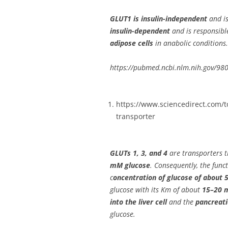
GLUT1 is insulin-independent
and i
insulin-dependent
and is responsible
adipose cells
in anabolic conditions.
https://pubmed.ncbi.nlm.nih.gov/98
https://www.sciencedirect.com/to
transporter
GLUTs 1, 3, and 4
are transporters 
mM glucose
. Consequently, the func
c
oncentration of glucose of about
glucose with its Km of about
15–20 
into the liver cell
and the
pancreati
glucose.