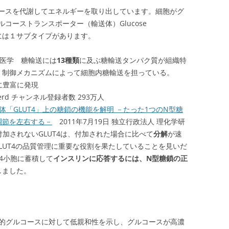
ースを代謝してエネルギーを取り出しています。細胞がグ
コーストランスポーター（輸送体）Glucose
GLUTには１サブタイプがあります。
医学 糖輸送には
13種類
に及ぶ糖輸送タンパク質が組織特
・制御メカニズムによって細胞内糖輸送を担っている。
に豊富に発現
 Nerd チャンネル登録者数 293万人
「GLUT4」上の糖鎖の機能を解明 －たった1つのN型糖
調節を左右する－
2011年7月19日 独立行政法人 理化学研
付加されないGLUT4は、付加された場合に比べて
分解
が速
LUT4の品質管理に重要な役割を果たしていることを見いだ
T4小胞に蓄積して
インスリンに応答するには、N型糖鎖の正
しました。
較的グルコースに対して低親和性を示し、グルコースが高濃