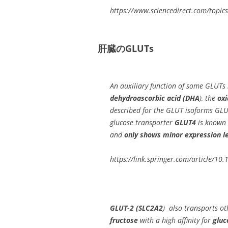
https://www.sciencedirect.com/topics
肝臓のGLUTs
An auxiliary function of some GLUTs i
dehydroascorbic acid (DHA
), the
oxi
described for the GLUT isoforms GL
glucose transporter
GLUT4
is known 
and
only shows minor expression lev
https://link.springer.com/article/1
GLUT-2 (SLC2A2
) also transports ot
fructose
with a high affinity for
glu