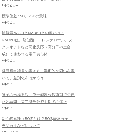
5件のビュー
標準偏差 1SD、2SDの意味
4件のビュー
補酵素NADHとNADPHとの違いは？
NADPHは、脂肪酸、コレステロール、ヌ
クレオチドなど同化反応（高分子の生合
成）で使われる電子供与体
4件のビュー
科研費申請書の書き方：学術的な問いを書
いて、差別化をはかろう
4件のビュー
卵子の形成過程 第一減数分裂前期での停
止と再開、第二減数分裂中期での停止
4件のビュー
活性酸素種（ROS)とは？ROS,酸素分子、
ラジカルなどについて
4件のビュー