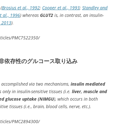
(
Brosius et al., 1992
;
Cooper et al., 1993
;
Standley and
t al., 1996
) whereas
GLUT2
is, in contrast, an insulin-
., 2013
).
rticles/PMC7522350/
非依存性のグルコース取り込み
s accomplished via two mechanisms,
insulin mediated
 only in insulin-sensitive tissues (i.e.
liver, muscle and
ted glucose uptake (NIMGU
), which occurs in both
ive tissues (i.e., brain, blood cells, nerve, etc.).
rticles/PMC2894300/