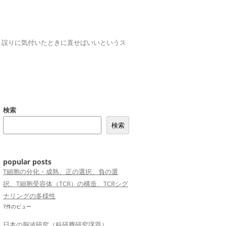
誤りは、誤りに気付いたときに直せばいいというス
検索
検索
popular posts
T細胞の分化・成熟、正の選択、負の選
択、T細胞受容体（TCR）の構造、TCRシグ
ナリングの多様性
7件のビュー
日本の脳波研究（科研費研究課題）