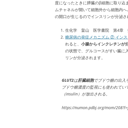
度になったときに膵臓のβ細胞に取り込ま
ムチャネルが開いて細胞外から細胞内へ
の開口が生じるのでインスリンが分泌さ
生化学 畠山 医学書院 第4章 
糖尿病の発症メカニズム ② イン
れると、
小腸からインクレチンが
の状態で、グルコースがすい臓に
リンが分泌されます。
GLUT2
は
肝臓細胞
でブドウ糖の出入
ブドウ糖濃度の監視にも使われてい
（insulin）が放出される。
https://numon.pdbj.org/mom/208?l=