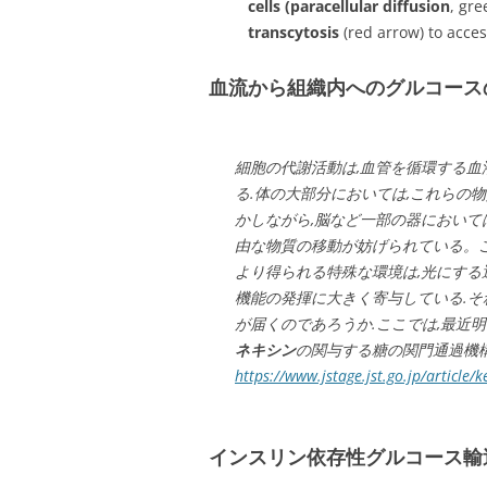
cells (paracellular diffusion
, gre
transcytosis
(red arrow) to acces
血流から組織内へのグルコース
細胞の代謝活動は,血管を循環する
る.体の大部分においては,これらの
かしながら,脳など一部の器において
由な物質の移動が妨げられている。
より得られる特殊な環境は,光にする
機能の発揮に大きく寄与している.そ
が届くのであろうか.ここでは,最近
ネキシン
の関与する糖の関門通過機構
https://www.jstage.jst.go.jp/article
インスリン依存性グルコース輸送