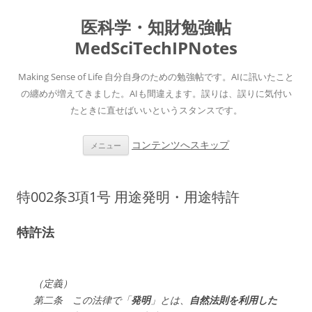
医科学・知財勉強帖
MedSciTechIPNotes
Making Sense of Life 自分自身のための勉強帖です。AIに訊いたこと
の纏めが増えてきました。AIも間違えます。誤りは、誤りに気付い
たときに直せばいいというスタンスです。
コンテンツへスキップ
メニュー
特002条3項1号 用途発明・用途特許
特許法
（定義）
第二条 この法律で「
発明
」とは、
自然法則を利用した