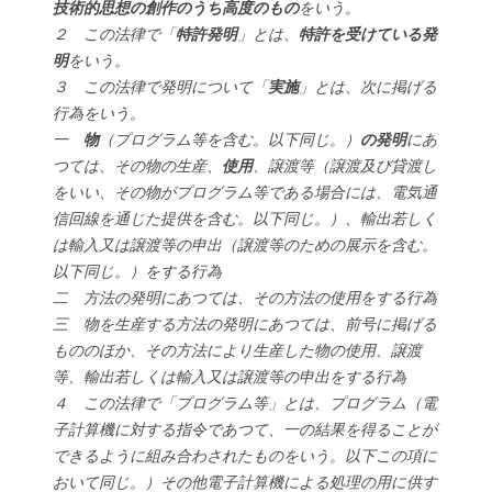
技術的思想の創作のうち高度のもの
をいう。
２ この法律で「
特許発明
」とは、
特許を受けている発
明
をいう。
３ この法律で発明について「
実施
」とは、次に掲げる
行為をいう。
一
物
（プログラム等を含む。以下同じ。）
の発明
にあ
つては、その物の生産、
使用
、譲渡等（譲渡及び貸渡し
をいい、その物がプログラム等である場合には、電気通
信回線を通じた提供を含む。以下同じ。）、輸出若しく
は輸入又は譲渡等の申出（譲渡等のための展示を含む。
以下同じ。）をする行為
二 方法の発明にあつては、その方法の使用をする行為
三 物を生産する方法の発明にあつては、前号に掲げる
もののほか、その方法により生産した物の使用、譲渡
等、輸出若しくは輸入又は譲渡等の申出をする行為
４ この法律で「プログラム等」とは、プログラム（電
子計算機に対する指令であつて、一の結果を得ることが
できるように組み合わされたものをいう。以下この項に
おいて同じ。）その他電子計算機による処理の用に供す