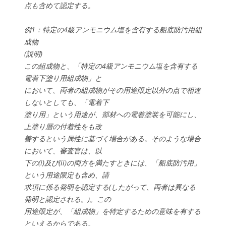
点も含めて認定する。
例1：特定の4級アンモニウム塩を含有する船底防汚用組
成物
(説明)
この組成物と、「特定の4級アンモニウム塩を含有する
電着下塗り用組成物」と
において、両者の組成物がその用途限定以外の点で相違
しないとしても、「電着下
塗り用」という用途が、部材への電着塗装を可能にし、
上塗り層の付着性をも改
善するという属性に基づく場合がある。そのような場合
において、審査官は、以
下の(i)及び(ii)の両方を満たすときには、「船底防汚用」
という用途限定も含め、請
求項に係る発明を認定する(したがって、両者は異なる
発明と認定される。)。この
用途限定が、「組成物」を特定するための意味を有する
といえるからである。