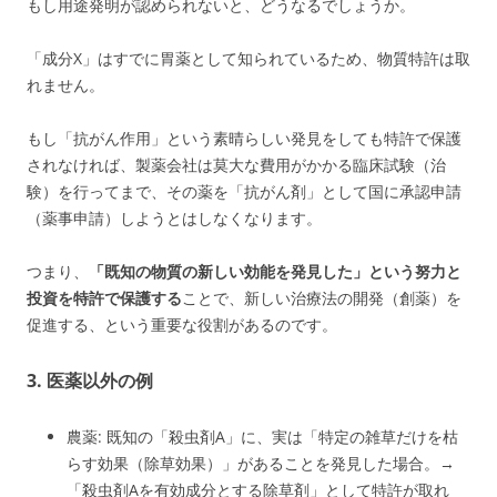
もし用途発明が認められないと、どうなるでしょうか。
「成分X」はすでに胃薬として知られているため、物質特許は取
れません。
もし「抗がん作用」という素晴らしい発見をしても特許で保護
されなければ、製薬会社は莫大な費用がかかる臨床試験（治
験）を行ってまで、その薬を「抗がん剤」として国に承認申請
（薬事申請）しようとはしなくなります。
つまり、
「既知の物質の新しい効能を発見した」という努力と
投資を特許で保護する
ことで、新しい治療法の開発（創薬）を
促進する、という重要な役割があるのです。
3. 医薬以外の例
農薬: 既知の「殺虫剤A」に、実は「特定の雑草だけを枯
らす効果（除草効果）」があることを発見した場合。→
「殺虫剤Aを有効成分とする除草剤」として特許が取れ