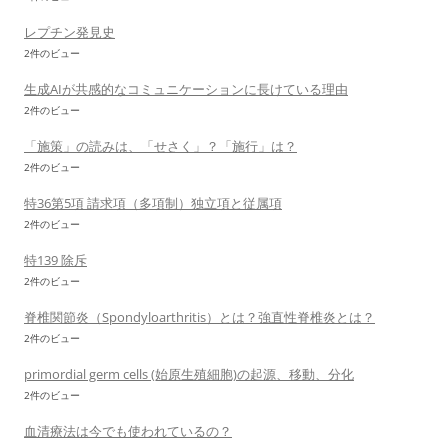
レプチン発見史
2件のビュー
生成AIが共感的なコミュニケーションに長けている理由
2件のビュー
「施策」の読みは、「せさく」？「施行」は？
2件のビュー
特36第5項 請求項（多項制）独立項と従属項
2件のビュー
特139 除斥
2件のビュー
脊椎関節炎（Spondyloarthritis）とは？強直性脊椎炎とは？
2件のビュー
primordial germ cells (始原生殖細胞)の起源、移動、分化
2件のビュー
血清療法は今でも使われているの？