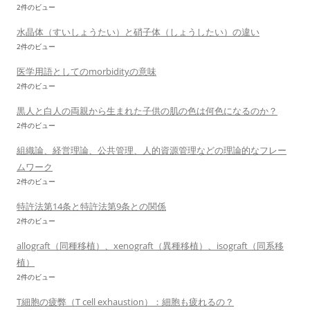
2件のビュー
水晶体（すいしょうたい）と硝子体（しょうしたい）の違い
2件のビュー
医学用語としてのmorbidityの意味
2件のビュー
黒人と白人の両親から生まれた子供の肌の色は何色になるのか？
2件のビュー
組織論、経営理論、公共管理、人的資源管理などの理論的なフレー
ムワーク
2件のビュー
特許法第14条と特許法第9条との関係
2件のビュー
allograft（同種移植）、xenograft（異種移植）、isograft（同系移
植）
2件のビュー
T細胞の疲弊（T cell exhaustion）：細胞も疲れるの？