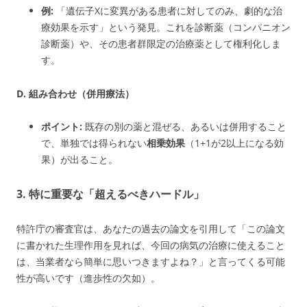
例:
「遺伝子Xに変異がある患者に対してのみ、劇的な治
療効果を示す」という発見。これを診断薬（コンパニオン
診断薬）や、その患者群限定の治療薬として権利化しま
す。
D. 組み合わせ（併用療法）
ポイント:
既存の別の薬と混ぜる、あるいは併用すること
で、単独では得られない
相乗効果
（1+1が2以上になる効
果）が出ること。
3. 特に重要な「超えるべきハードル」
特許庁の審査官は、あなたの過去の論文を引用して「この論文
に書かれた生理作用を見れば、今回の病気の治療に使えること
は、当業者なら簡単に思いつきますよね？」と言ってくる可能
性が高いです（進歩性の欠如）。