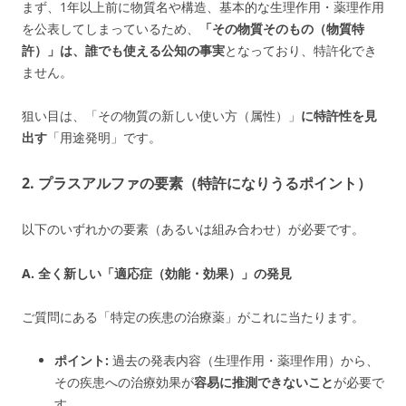
まず、1年以上前に物質名や構造、基本的な生理作用・薬理作用
を公表してしまっているため、
「その物質そのもの（物質特
許）」は、誰でも使える公知の事実
となっており、特許化でき
ません。
狙い目は、「その物質の新しい使い方（属性）」
に特許性を見
出す
「用途発明」です。
2. プラスアルファの要素（特許になりうるポイント）
以下のいずれかの要素（あるいは組み合わせ）が必要です。
A. 全く新しい「適応症（効能・効果）」の発見
ご質問にある「特定の疾患の治療薬」がこれに当たります。
ポイント:
過去の発表内容（生理作用・薬理作用）から、
その疾患への治療効果が
容易に推測できないこと
が必要で
す。