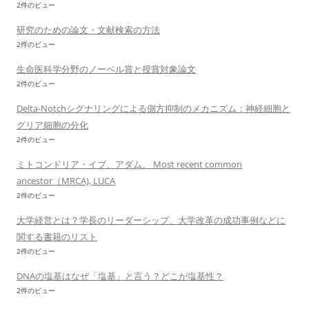
2件のビュー
研究のための論文・文献検索の方法
2件のビュー
生命医科学分野のノーベル賞と授賞対象論文
2件のビュー
Delta-Notchシグナリングによる側方抑制のメカニズム：神経細胞と
グリア細胞の分化
2件のビュー
ミトコンドリア・イブ、アダム、 Most recent common
ancestor（MRCA), LUCA
2件のビュー
大学経営とは？学長のリーダーシップ、大学改革の成功事例などに
関する書籍のリスト
2件のビュー
DNAの塩基はなぜ「塩基」と言う？どこが塩基性？
2件のビュー