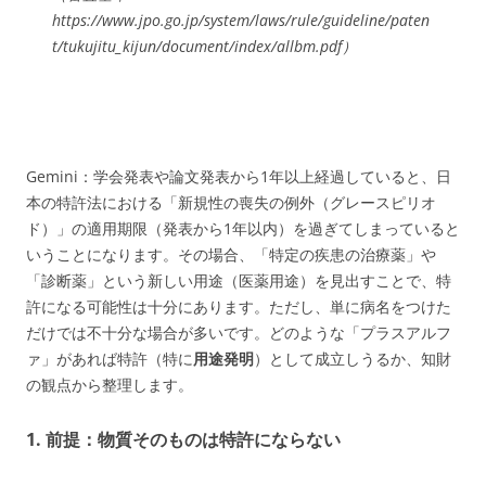
https://www.jpo.go.jp/system/laws/rule/guideline/paten
t/tukujitu_kijun/document/index/allbm.pdf）
Gemini：
学会発表や論文発表から1年以上経過していると、日
本の特許法における「新規性の喪失の例外（グレースピリオ
ド）」の適用期限（発表から1年以内）を過ぎてしまっていると
いうことになります。その場合、
「特定の疾患の治療薬」や
「診断薬」という新しい用途（医薬用途）を見出すことで、特
許になる可能性は十分にあります。
ただし、単に病名をつけた
だけでは不十分な場合が多いです。どのような「プラスアルフ
ァ」があれば特許（特に
用途発明
）として成立しうるか、知財
の観点から整理します。
1. 前提：物質そのものは特許にならない