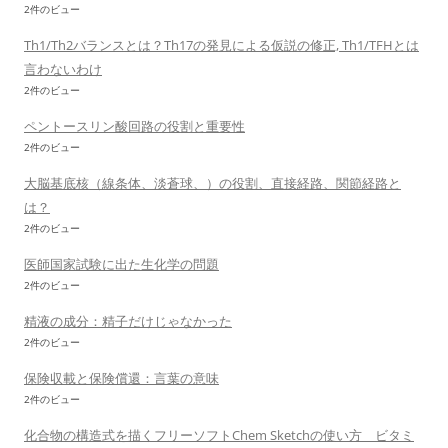
2件のビュー
Th1/Th2バランスとは？Th17の発見による仮説の修正, Th1/TFHとは
言わないわけ
2件のビュー
ペントースリン酸回路の役割と重要性
2件のビュー
大脳基底核（線条体、淡蒼球、）の役割、直接経路、関節経路と
は？
2件のビュー
医師国家試験に出た生化学の問題
2件のビュー
精液の成分：精子だけじゃなかった
2件のビュー
保険収載と保険償還：言葉の意味
2件のビュー
化合物の構造式を描くフリーソフトChem Sketchの使い方 ビタミ