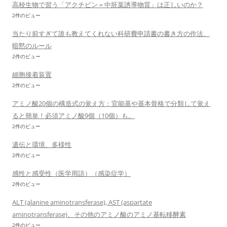
高校生物で習う「アクチビン＝中胚葉誘導物質」は正しいのか？
2件のビュー
当たり前すぎて誰も教えてくれない科研費申請書の書き方の作法、
暗黙のルール
2件のビュー
細胞接着装置
2件のビュー
アミノ酸20個の構造式の覚え方：官能基や基本骨格で分類して覚え
ると簡単！必須アミノ酸9個（10個）も。
2件のビュー
遺伝と環境、多様性
2件のビュー
感性と感受性（医学用語）（感染症学）
2件のビュー
ALT (alanine aminotransferase), AST (aspartate
aminotransferase)、その他のアミノ酸のアミノ基転移酵素
2件のビュー