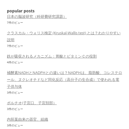
popular posts
日本の脳波研究（科研費研究課題）
7件のビュー
クラスカル・ウォリス検定 (Kruskal-Wallis test) とは？わかりやすい
説明
7件のビュー
鉄が吸収されるメカニズム：胃酸とビタミンＣの役割
4件のビュー
補酵素NADHとNADPHとの違いは？NADPHは、脂肪酸、コレステロ
ール、ヌクレオチドなど同化反応（高分子の生合成）で使われる電
子供与体
3件のビュー
ポルチオ(子宮口、子宮頚部）
3件のビュー
内胚葉由来の器官、組織
3件のビュー