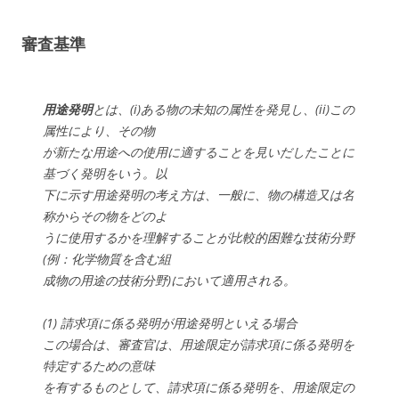
審査基準
用途発明
とは、(i)ある物の未知の属性を発見し、(ii)この
属性により、その物
が新たな用途への使用に適することを見いだしたことに
基づく発明をいう。以
下に示す用途発明の考え方は、一般に、物の構造又は名
称からその物をどのよ
うに使用するかを理解することが比較的困難な技術分野
(例：化学物質を含む組
成物の用途の技術分野)において適用される。
(1) 請求項に係る発明が用途発明といえる場合
この場合は、審査官は、用途限定が請求項に係る発明を
特定するための意味
を有するものとして、請求項に係る発明を、用途限定の