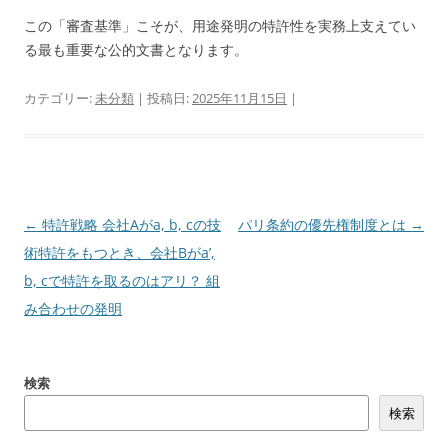
この「審査基準」こそが、用途発明の特許性を実務上支えてい
る最も重要な公的文書となります。
カテゴリー:
未分類
| 投稿日:
2025年11月15日
|
投
←
特許戦略 会社Aがa, b, cの技
パリ条約の優先権制度とは
→
稿
術特許をもつとき、会社Bがa’,
ナ
b, cで特許を取るのはアリ？ 組
ビ
み合わせの発明
ゲ
ー
検索
シ
検索
ョ
ン