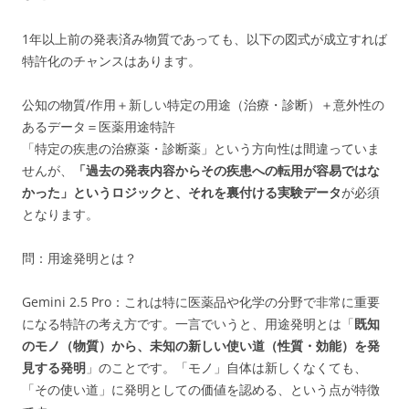
1年以上前の発表済み物質であっても、以下の図式が成立すれば
特許化のチャンスはあります。
公知の物質/作用＋新しい特定の用途（治療・診断）＋意外性の
あるデータ＝医薬用途特許
「特定の疾患の治療薬・診断薬」という方向性は間違っていま
せんが、
「過去の発表内容からその疾患への転用が容易ではな
かった」というロジックと、それを裏付ける実験データ
が必須
となります。
問：用途発明とは？
Gemini 2.5 Pro：これは特に医薬品や化学の分野で非常に重要
になる特許の考え方です。一言でいうと、用途発明とは「
既知
のモノ（物質）から、未知の新しい使い道（性質・効能）を発
見する発明
」のことです。「モノ」自体は新しくなくても、
「その使い道」に発明としての価値を認める、という点が特徴