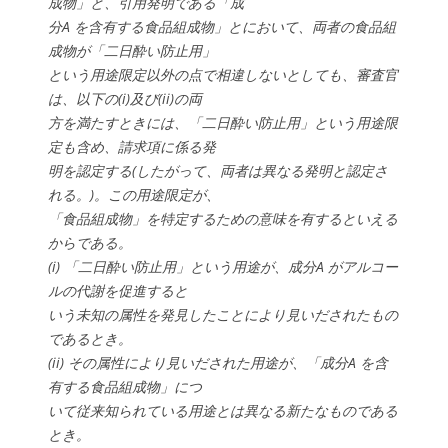
成物」と、引用発明である「成
分A を含有する食品組成物」とにおいて、両者の食品組
成物が「二日酔い防止用」
という用途限定以外の点で相違しないとしても、審査官
は、以下の(i)及び(ii)の両
方を満たすときには、「二日酔い防止用」という用途限
定も含め、請求項に係る発
明を認定する(したがって、両者は異なる発明と認定さ
れる。)。この用途限定が、
「食品組成物」を特定するための意味を有するといえる
からである。
(i) 「二日酔い防止用」という用途が、成分A がアルコー
ルの代謝を促進すると
いう未知の属性を発見したことにより見いだされたもの
であるとき。
(ii) その属性により見いだされた用途が、「成分A を含
有する食品組成物」につ
いて従来知られている用途とは異なる新たなものである
とき。