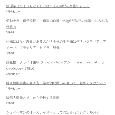
病理学（びょうりがく）とは？その学問の目指すところ
3件のビュー
受動免疫（母子免疫）：母親の血液中のIgGが胎児の血液中に入れる
仕組み
3件のビュー
生物にはなぜ寿命があるのか？不死の生き物は何？バクテリア、ア
メーバ、プラナリア、ヒドラ、酵母
3件のビュー
肺生検：クライオ生検 クライオバイオプシー transbronchial lung
cryobiopsy（TBLC）
3件のビュー
科研費申請書の書き方：学術的な問いを書いて、差別化をはかろう
2件のビュー
腹部大動脈とそこから分岐する動脈
2件のビュー
シュペーマンのオーガナイザーとして同定されたシグナル分子