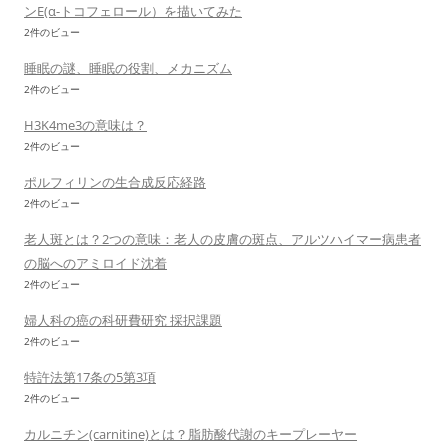
ンE(α-トコフェロール）を描いてみた
2件のビュー
睡眠の謎、睡眠の役割、メカニズム
2件のビュー
H3K4me3の意味は？
2件のビュー
ポルフィリンの生合成反応経路
2件のビュー
老人斑とは？2つの意味：老人の皮膚の斑点、アルツハイマー病患者
の脳へのアミロイド沈着
2件のビュー
婦人科の癌の科研費研究 採択課題
2件のビュー
特許法第17条の5第3項
2件のビュー
カルニチン(carnitine)とは？脂肪酸代謝のキープレーヤー