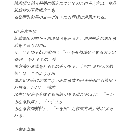
請求項に係る発明の認定についてのこの考え方は、食品
組成物の下位概念であ
る発酵乳製品やヨーグルトにも同様に適用される。
(3) 留意事項
記載表現の面から用途発明をみると、用途限定の表現形
式をとるもののほ
か、いわゆる剤形式(例：「･･･を有効成分とするガン治
療剤」)をとるもの、使
用方法の形式をとるもの等がある。上記(1)及び(2)の取
扱いは、このような用
途限定の表現形式でない表現形式の用途発明にも適用さ
れ得る。ただし、請求
項中に用途を意味する用語がある場合(例えば、「～か
らなる触媒」、「～合金か
らなる装飾材料」、「～を用いた殺虫方法」等)に限ら
れる。
（審査基準