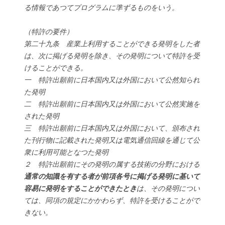
る情報であつてプログラムに準ずるものをいう。
（特許の要件）
第二十九条 産業上利用することができる発明をした者
は、次に掲げる発明を除き、その発明について特許を受
けることができる。
一 特許出願前に日本国内又は外国において公然知られ
た発明
二 特許出願前に日本国内又は外国において公然実施を
された発明
三 特許出願前に日本国内又は外国において、頒布され
た刊行物に記載された発明又は電気通信回線を通じて公
衆に利用可能となつた発明
２ 特許出願前にその発明の属する技術の分野における
通常の知識を有する者が前項各号に掲げる発明に基いて
容易に発明をすることができたとき
は、その発明につい
ては、同項の規定にかかわらず、特許を受けることがで
きない。