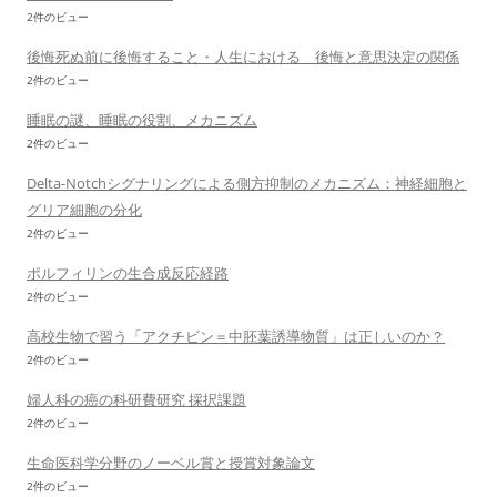
2件のビュー
後悔死ぬ前に後悔すること・人生における 後悔と意思決定の関係
2件のビュー
睡眠の謎、睡眠の役割、メカニズム
2件のビュー
Delta-Notchシグナリングによる側方抑制のメカニズム：神経細胞と
グリア細胞の分化
2件のビュー
ポルフィリンの生合成反応経路
2件のビュー
高校生物で習う「アクチビン＝中胚葉誘導物質」は正しいのか？
2件のビュー
婦人科の癌の科研費研究 採択課題
2件のビュー
生命医科学分野のノーベル賞と授賞対象論文
2件のビュー