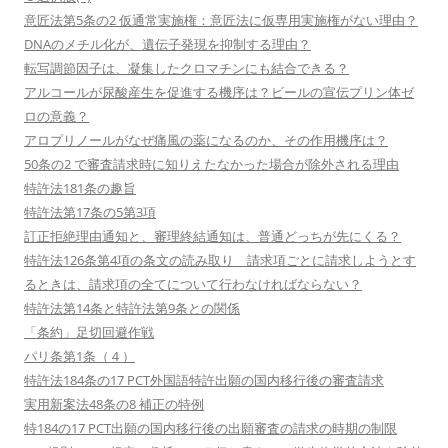
意匠法第5条の2 仮通常実施権：意匠法に仮専用実施権がない理由？
DNAのメチル化が、遺伝子発現を抑制する理由？
転写調節因子は、凝集したクロマチンにも結合できる？
アルコールが尿酸産生を促進する機序は？ビールの宣伝プリン体ゼ
ロの意義？
アロプリノールがなぜ痛風の薬になるのか、その作用機序は？
50条の2 で審査請求時に知りえたなかった場合が除外される理由
特許法181条の趣旨
特許法第17条の5第3項
訂正拒絶理由通知と、審理終結通知は、普通どっちが先にくる？
特許法126条第4項の条文の読み取り 請求項ごとに請求しようとす
るときは、請求項の全てについて行わなければならない？
特許法第14条と特許法第9条との関係
「条約」足切回避作戦
パリ条第1条（４）
特許法184条の17 PCT外国語特許出願の国内移行後の審査請求
実用新案法48条の8 補正の特例
特184の17 PCT出願の国内移行後の出願審査の請求の時期の制限