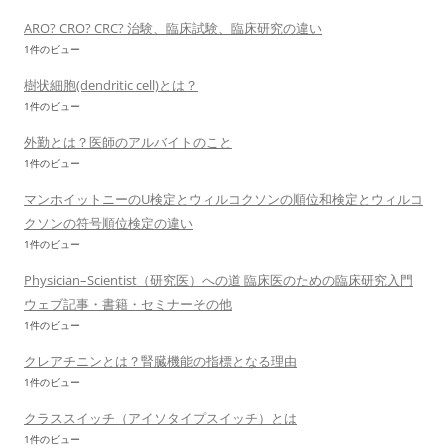
ARO? CRO? CRC? 治験、臨床試験、臨床研究の違い
1件のビュー
樹状細胞(dendritic cell)とは？
1件のビュー
外勤とは？医師のアルバイトのこと
1件のビュー
マンホイットニーのU検定とウィルコクソンの順位和検定とウィルコ
クソンの符号順位検定の違い
1件のビュー
Physician–Scientist（研究医）への道 臨床医のための臨床研究入門
ウェブ記事・書籍・セミナーその他
1件のビュー
クレアチニンとは？腎臓機能の指標となる理由
1件のビュー
クラススイッチ（アイソタイプスイッチ）とは
1件のビュー