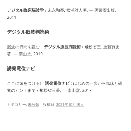
デジタル臨床脳波学
/ 末永和榮, 松浦雅人著. — 医歯薬出版,
2011
デジタル脳波判読術
脳波の行間を読む
デジタル脳波判読術
/ 飛松省三, 重藤寛史
著. — 南山堂, 2019
誘発電位ナビ
ここに気をつける!
誘発電位ナビ
: はじめの一歩から臨床と研
究のヒントまで / 飛松省三著. — 南山堂, 2017
カテゴリー:
未分類
| 投稿日:
2021年10月19日
|