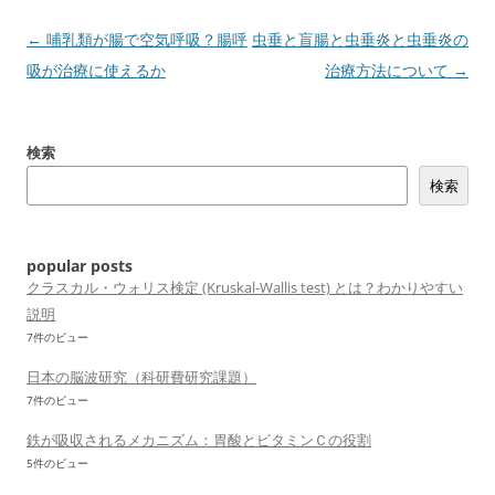
投
←
哺乳類が腸で空気呼吸？腸呼
虫垂と盲腸と虫垂炎と虫垂炎の
稿
吸が治療に使えるか
治療方法について
→
ナ
ビ
検索
ゲ
検索
ー
シ
ョ
popular posts
ン
クラスカル・ウォリス検定 (Kruskal-Wallis test) とは？わかりやすい
説明
7件のビュー
日本の脳波研究（科研費研究課題）
7件のビュー
鉄が吸収されるメカニズム：胃酸とビタミンＣの役割
5件のビュー