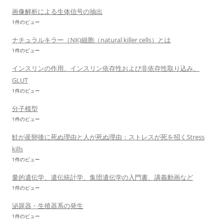
画像解析による生体信号の抽出
1件のビュー
ナチュラルキラー（NK)細胞（natural killer cells）とは
1件のビュー
インスリンの作用、インスリン依存性および非依存性取り込み、
GLUT
1件のビュー
分子模型
1件のビュー
鮭が産卵後に死ぬ理由と人が死ぬ理由：ストレスが死を招くStress
kills
1件のビュー
量的遺伝学、遺伝統計学、集団遺伝学の入門書、講義動画など
1件のビュー
泌尿器・生殖器系の発生
1件のビュー