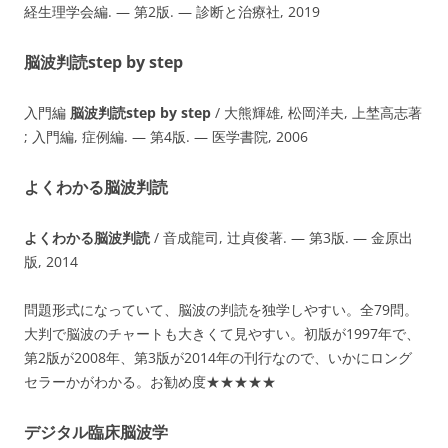
経生理学会編. — 第2版. — 診断と治療社, 2019
脳波判読step by step
入門編
脳波判読step by step
/ 大熊輝雄, 松岡洋夫, 上埜高志著
; 入門編, 症例編. — 第4版. — 医学書院, 2006
よくわかる脳波判読
よくわかる脳波判読
/ 音成龍司, 辻貞俊著. — 第3版. — 金原出
版, 2014
問題形式になっていて、脳波の判読を独学しやすい。全79問。
大判で脳波のチャートも大きくて見やすい。初版が1997年で、
第2版が2008年、第3版が2014年の刊行なので、いかにロング
セラーかがわかる。お勧め度★★★★★
デジタル臨床脳波学