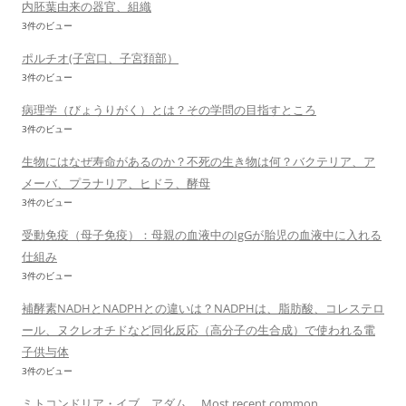
内胚葉由来の器官、組織
3件のビュー
ポルチオ(子宮口、子宮頚部）
3件のビュー
病理学（びょうりがく）とは？その学問の目指すところ
3件のビュー
生物にはなぜ寿命があるのか？不死の生き物は何？バクテリア、ア
メーバ、プラナリア、ヒドラ、酵母
3件のビュー
受動免疫（母子免疫）：母親の血液中のIgGが胎児の血液中に入れる
仕組み
3件のビュー
補酵素NADHとNADPHとの違いは？NADPHは、脂肪酸、コレステロ
ール、ヌクレオチドなど同化反応（高分子の生合成）で使われる電
子供与体
3件のビュー
ミトコンドリア・イブ、アダム、 Most recent common