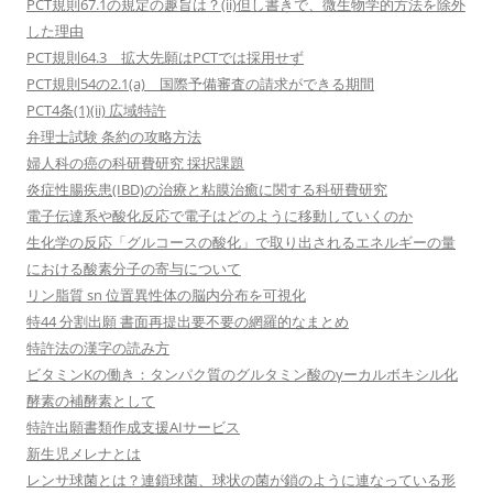
PCT規則67.1の規定の趣旨は？(ii)但し書きで、微生物学的方法を除外
した理由
PCT規則64.3 拡大先願はPCTでは採用せず
PCT規則54の2.1(a) 国際予備審査の請求ができる期間
PCT4条(1)(ii) 広域特許
弁理士試験 条約の攻略方法
婦人科の癌の科研費研究 採択課題
炎症性腸疾患(IBD)の治療と粘膜治癒に関する科研費研究
電子伝達系や酸化反応で電子はどのように移動していくのか
生化学の反応「グルコースの酸化」で取り出されるエネルギーの量
における酸素分子の寄与について
リン脂質 sn 位置異性体の脳内分布を可視化
特44 分割出願 書面再提出要不要の網羅的なまとめ
特許法の漢字の読み方
ビタミンKの働き：タンパク質のグルタミン酸のγーカルボキシル化
酵素の補酵素として
特許出願書類作成支援AIサービス
新生児メレナとは
レンサ球菌とは？連鎖球菌、球状の菌が鎖のように連なっている形