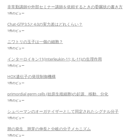
非常勤講師や外部セミナー講師を依頼するときの委嘱状の書き方
1件のビュー
Chat-GTP3.5と4.0の実力差はどれくらい？
1件のビュー
ニワトリの玉子は一個の細胞？
1件のビュー
インターロイキン11(Interleukin-11; IL-11)の生理作用
1件のビュー
HOX遺伝子の発現制御機構
1件のビュー
primordial germ cells (始原生殖細胞)の起源、移動、分化
1件のビュー
シュペーマンのオーガナイザーとして同定されたシグナル分子
1件のビュー
肺の発生 肺芽の伸長と分岐の分子メカニズム
1件のビュー