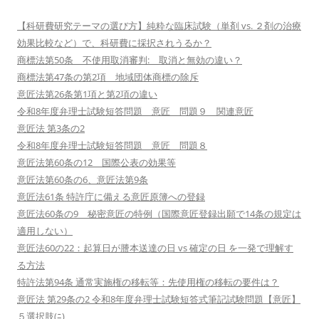
【科研費研究テーマの選び方】純粋な臨床試験（単剤 vs. ２剤の治療
効果比較など）で、科研費に採択されうるか？
商標法第50条 不使用取消審判: 取消と無効の違い？
商標法第47条の第2項 地域団体商標の除斥
意匠法第26条第1項と第2項の違い
令和8年度弁理士試験短答問題 意匠 問題９ 関連意匠
意匠法 第3条の2
令和8年度弁理士試験短答問題 意匠 問題８
意匠法第60条の12 国際公表の効果等
意匠法第60条の6、意匠法第9条
意匠法61条 特許庁に備える意匠原簿への登録
意匠法60条の9 秘密意匠の特例（国際意匠登録出願で14条の規定は
適用しない）
意匠法60の22：起算日が謄本送達の日 vs 確定の日 を一発で理解す
る方法
特許法第94条 通常実施権の移転等：先使用権の移転の要件は？
意匠法 第29条の2 令和8年度弁理士試験短答式筆記試験問題【意匠】
５選択肢(ﾆ)