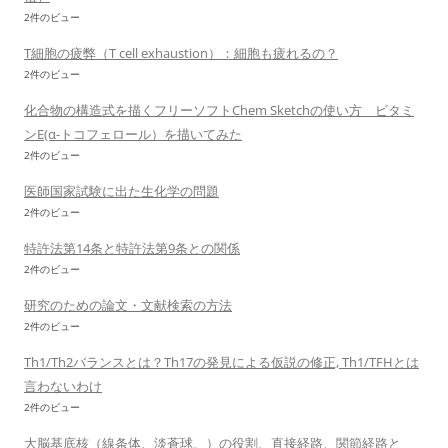
2件のビュー
T細胞の疲弊（T cell exhaustion）：細胞も疲れるの？
2件のビュー
化合物の構造式を描くフリーソフトChem Sketchの使い方 ビタミ
ンE(α-トコフェロール）を描いてみた
2件のビュー
医師国家試験に出た生化学の問題
2件のビュー
特許法第14条と特許法第9条との関係
2件のビュー
研究のための論文・文献検索の方法
2件のビュー
Th1/Th2バランスとは？Th17の発見による仮説の修正, Th1/TFHとは
言わないわけ
2件のビュー
大脳基底核（線条体、淡蒼球、）の役割、直接経路、関節経路と