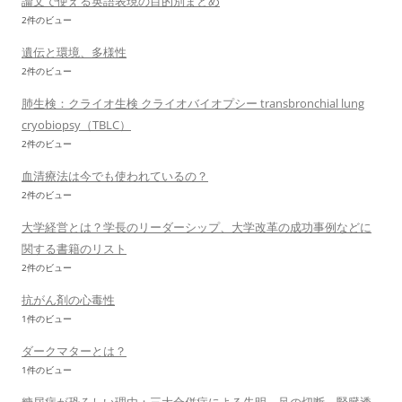
論文で使える英語表現の目的別まとめ
2件のビュー
遺伝と環境、多様性
2件のビュー
肺生検：クライオ生検 クライオバイオプシー transbronchial lung
cryobiopsy（TBLC）
2件のビュー
血清療法は今でも使われているの？
2件のビュー
大学経営とは？学長のリーダーシップ、大学改革の成功事例などに
関する書籍のリスト
2件のビュー
抗がん剤の心毒性
1件のビュー
ダークマターとは？
1件のビュー