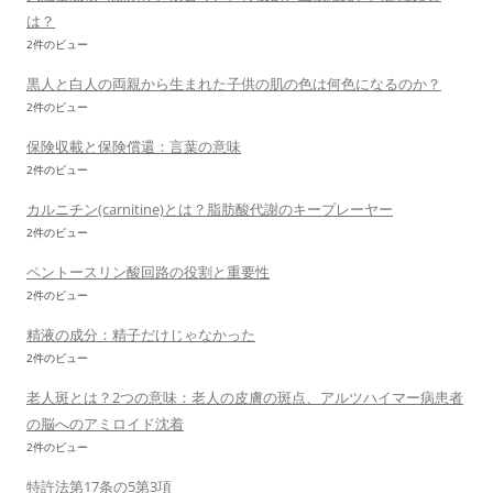
は？
2件のビュー
黒人と白人の両親から生まれた子供の肌の色は何色になるのか？
2件のビュー
保険収載と保険償還：言葉の意味
2件のビュー
カルニチン(carnitine)とは？脂肪酸代謝のキープレーヤー
2件のビュー
ペントースリン酸回路の役割と重要性
2件のビュー
精液の成分：精子だけじゃなかった
2件のビュー
老人斑とは？2つの意味：老人の皮膚の斑点、アルツハイマー病患者
の脳へのアミロイド沈着
2件のビュー
特許法第17条の5第3項