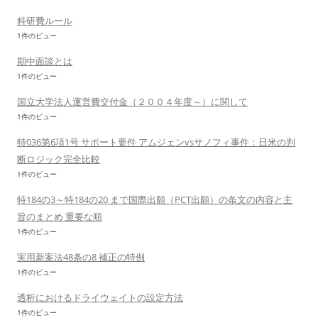
科研費ルール
1件のビュー
期中面談とは
1件のビュー
国立大学法人運営費交付金（２００４年度～）に関して
1件のビュー
特036第6項1号 サポート要件 アムジェンvsサノフィ事件：日米の判
断ロジック完全比較
1件のビュー
特184の3～特184の20 まで国際出願（PCT出願）の条文の内容と主
旨のまとめ 重要な順
1件のビュー
実用新案法48条の8 補正の特例
1件のビュー
透析におけるドライウェイトの設定方法
1件のビュー