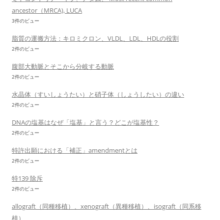
ancestor（MRCA), LUCA
3件のビュー
脂質の運搬方法：キロミクロン、VLDL、LDL、HDLの役割
2件のビュー
腹部大動脈とそこから分岐する動脈
2件のビュー
水晶体（すいしょうたい）と硝子体（しょうしたい）の違い
2件のビュー
DNAの塩基はなぜ「塩基」と言う？どこが塩基性？
2件のビュー
特許出願における「補正」amendmentとは
2件のビュー
特139 除斥
2件のビュー
allograft（同種移植）、xenograft（異種移植）、isograft（同系移
植）