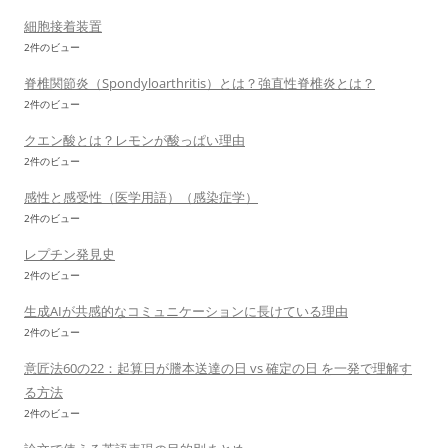
細胞接着装置
2件のビュー
脊椎関節炎（Spondyloarthritis）とは？強直性脊椎炎とは？
2件のビュー
クエン酸とは？レモンが酸っぱい理由
2件のビュー
感性と感受性（医学用語）（感染症学）
2件のビュー
レプチン発見史
2件のビュー
生成AIが共感的なコミュニケーションに長けている理由
2件のビュー
意匠法60の22：起算日が謄本送達の日 vs 確定の日 を一発で理解す
る方法
2件のビュー