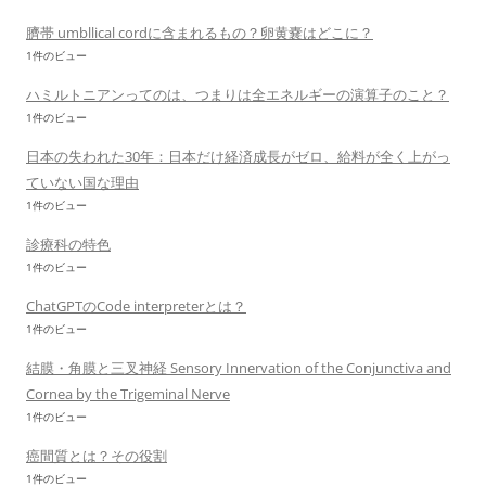
臍帯 umbllical cordに含まれるもの？卵黄嚢はどこに？
1件のビュー
ハミルトニアンってのは、つまりは全エネルギーの演算子のこと？
1件のビュー
日本の失われた30年：日本だけ経済成長がゼロ、給料が全く上がっ
ていない国な理由
1件のビュー
診療科の特色
1件のビュー
ChatGPTのCode interpreterとは？
1件のビュー
結膜・角膜と三叉神経 Sensory Innervation of the Conjunctiva and
Cornea by the Trigeminal Nerve
1件のビュー
癌間質とは？その役割
1件のビュー