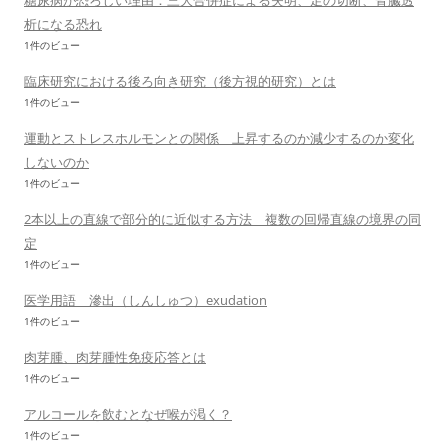
糖尿病が恐ろしい理由：三大合併症による失明、足の切断、腎臓透
析になる恐れ
1件のビュー
臨床研究における後ろ向き研究（後方視的研究）とは
1件のビュー
運動とストレスホルモンとの関係 上昇するのか減少するのか変化
しないのか
1件のビュー
2本以上の直線で部分的に近似する方法 複数の回帰直線の境界の同
定
1件のビュー
医学用語 滲出（しんしゅつ）exudation
1件のビュー
肉芽腫、肉芽腫性免疫応答とは
1件のビュー
アルコールを飲むとなぜ喉が渇く？
1件のビュー