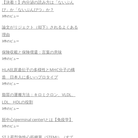
【決着！】内分泌の読み方は「ないぶん
ぴ」か「ないぶんぴつ」か？
3件のビュー
論文がリジェクト（却下）されるよくある
理由
3件のビュー
保険収載と保険償還：言葉の意味
3件のビュー
HLA抗原遺伝子の多様性とMHC分子の構
造 日本人に多いハプロタイプ
3件のビュー
脂質の運搬方法：キロミクロン、VLDL、
LDL、HDLの役割
3件のビュー
胚中心(germinal center)とは【免疫学】
3件のビュー
ST上昇型急性心筋梗塞（STEMI）（すて