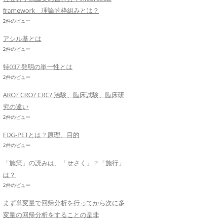
framework 理論的枠組みとは？
2件のビュー
アシル基とは
2件のビュー
特037 発明の単一性とは
2件のビュー
ARO? CRO? CRC? 治験、臨床試験、臨床研
究の違い
2件のビュー
FDG-PETとは？原理、目的
2件のビュー
「施策」の読みは、「せさく」？「施行」
は？
2件のビュー
まず単変量で回帰分析を行ってから次に多
変量の回帰分析をすることの是非