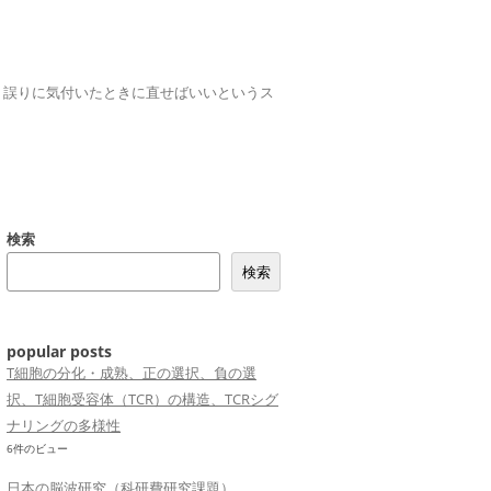
誤りは、誤りに気付いたときに直せばいいというス
検索
検索
popular posts
T細胞の分化・成熟、正の選択、負の選
択、T細胞受容体（TCR）の構造、TCRシグ
ナリングの多様性
6件のビュー
日本の脳波研究（科研費研究課題）