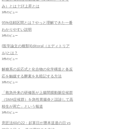
み）とは？ST上昇とは
3件のビュー
95%信頼区間とは？やっと理解できた一番
わかりやすい説明
3件のビュー
[医学論文の種類]Editoral（エディトリア
ル)とは？
3件のビュー
解糖系の反応式と化合物の化学構造と各反
応を触媒する酵素を丸暗記する方法
3件のビュー
「救急外来の研修医が上腸間膜動脈症候群
（SMA症候群）を急性胃腸炎と誤診して高
校生が死亡」という報道
3件のビュー
意匠法60の22：起算日が謄本送達の日 vs