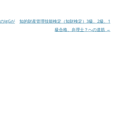
IgGが
知的財産管理技能検定（知財検定）3級、2級、1
級合格、弁理士？への道筋
→