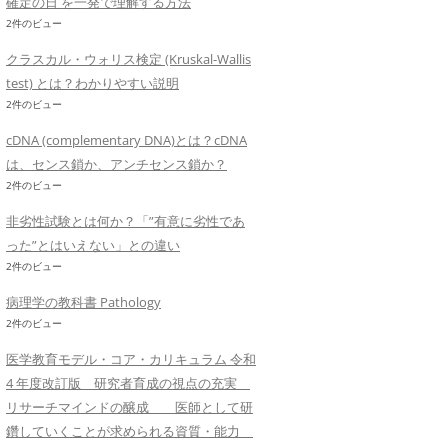
確定の日 を一発で理解する方法
2件のビュー
クラスカル・ウォリス検定 (Kruskal-Wallis
test) とは？わかりやすい説明
2件のビュー
cDNA (complementary DNA)とは？cDNA
は、センス鎖か、アンチセンス鎖か？
2件のビュー
非劣性試験とは何か？「”有意に劣性であ
った”とはいえない」との違い
2件のビュー
病理学の教科書 Pathology
2件のビュー
医学教育モデル・コア・カリキュラム 令和
4 年度改訂版 研究者育成の視点の充実
リサーチマインドの醸成 医師として研
鑽していくことが求められる資質・能力