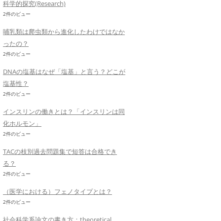
科学的探究(Research)
2件のビュー
哺乳類は爬虫類から進化したわけではなか
ったの？
2件のビュー
DNAの塩基はなぜ「塩基」と言う？どこが
塩基性？
2件のビュー
インスリンの働きとは？「インスリンは同
化ホルモン」
2件のビュー
TACの枝別過去問題集で短答は合格でき
る？
2件のビュー
（医学における）フェノタイプとは？
2件のビュー
社会科学系論文の書き方：theoretical