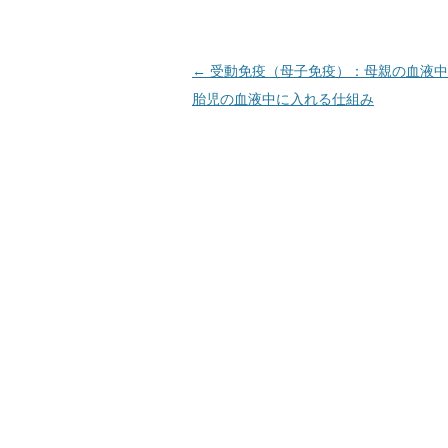
投
←
受動免疫（母子免疫）：母親の血液中の
稿
胎児の血液中に入れる仕組み
ナ
ビ
ゲ
ー
シ
ョ
ン