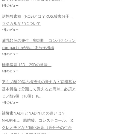
5件のビュー
活性酸素種（ROS)とは？ROS,酸素分子、
ラジカルなどについて
4件のビュー
哺乳類胚の発生 卵割期 コンパクション
compactionが起こる分子機構
4件のビュー
標準偏差 1SD、2SDの意味
4件のビュー
アミノ酸20個の構造式の覚え方：官能基や
基本骨格で分類して覚えると簡単！必須ア
ミノ酸9個（10個）も。
4件のビュー
補酵素NADHとNADPHとの違いは？
NADPHは、脂肪酸、コレステロール、ヌ
クレオチドなど同化反応（高分子の生合