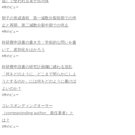
成）で使われる電子供与体
4件のビュー
卵子の形成過程 第一減数分裂前期での停
止と再開、第二減数分裂中期での停止
4件のビュー
科研費申請書の書き方：学術的な問いを書
いて、差別化をはかろう
4件のビュー
科研費申請書の研究計画欄に纏わる混乱
「何をどのように、どこまで明らかにしよ
うとするのか」には何をどのように書けば
よいのか？
3件のビュー
コレスポンディングオーサー
（correspoinding author、責任著者）と
は？
3件のビュー