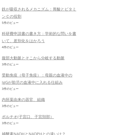
鉄が吸収されるメカニズム：胃酸とビタミ
ンＣの役割
5件のビュー
科研費申請書の書き方：学術的な問いを書
いて、差別化をはかろう
4件のビュー
腹部大動脈とそこから分岐する動脈
3件のビュー
受動免疫（母子免疫）：母親の血液中の
IgGが胎児の血液中に入れる仕組み
3件のビュー
内胚葉由来の器官、組織
3件のビュー
ポルチオ(子宮口、子宮頚部）
3件のビュー
補酵素NADHとNADPHとの違いは？