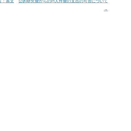
方：条文
公的研究費からのPI人件費の支出の可否について
→