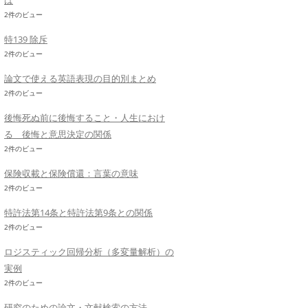
は
2件のビュー
特139 除斥
2件のビュー
論文で使える英語表現の目的別まとめ
2件のビュー
後悔死ぬ前に後悔すること・人生におけ
る 後悔と意思決定の関係
2件のビュー
保険収載と保険償還：言葉の意味
2件のビュー
特許法第14条と特許法第9条との関係
2件のビュー
ロジスティック回帰分析（多変量解析）の
実例
2件のビュー
研究のための論文・文献検索の方法