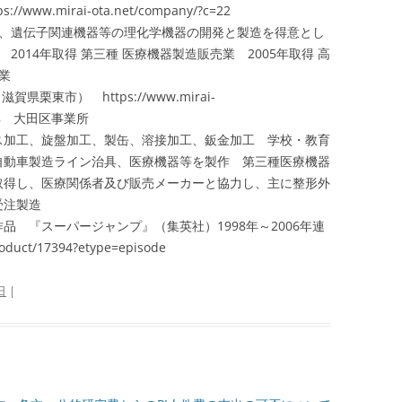
w.mirai-ota.net/company/?c=22
、遺伝子関連機器等の理化学機器の開発と製造を得意とし
014年取得 第三種 医療機器製造販売業 2005年取得 高
業
（
滋賀県栗東市
） https://www.mirai-
l/208 大田区事業所
加工、旋盤加工、製缶、溶接加工、鈑金加工
学校・教育
自動車製造ライン治具、医療機器等を製作 第三種医療機器
取得し、医療関係者及び販売メーカーと協力し、主に整形外
受注製造
 『スーパージャンプ』（集英社）1998年～2006年連
oduct/17394?etype=episode
日
|