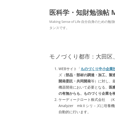
医科学・知財勉強帖 MedS
Making Sense of Life 自分
タンスです。
モノづくり都市：大田区
WEBサイト「
ものづくり中小企業
ズ
（
部品・部材の調達・加工、製
開発委託・共同開発
等）に対し、
機器開発において必要となる、
医
の有無からも、ものづくり企業を
ケーディークロート株式会社 （KD-CLOUT
Analyzer mkⅡシリ－ズに
自動的に行います。