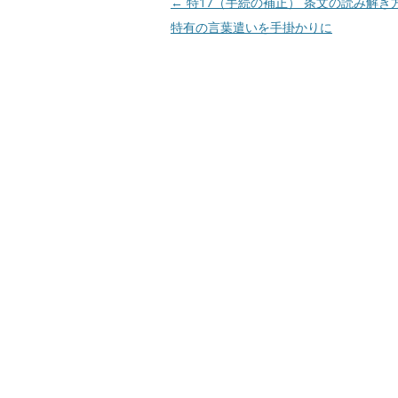
投
←
特17（手続の補正） 条文の読み解き
稿
特有の言葉遣いを手掛かりに
ナ
ビ
ゲ
ー
シ
ョ
ン