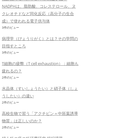
NADPHは、脂肪酸、コレステロール、ヌ
クレオチドなど同化反応（高分子の生合
成）で使われる電子供与体
3件のビュー
病理学（びょうりがく）とは？その学問の
目指すところ
3件のビュー
T細胞の疲弊（T cell exhaustion）：細胞も
疲れるの？
2件のビュー
水晶体（すいしょうたい）と硝子体（しょ
うしたい）の違い
2件のビュー
高校生物で習う「アクチビン＝中胚葉誘導
物質」は正しいのか？
2件のビュー