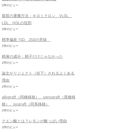
2件のビュー
脂質の運搬方法：キロミクロン、VLDL、
LDL、HDLの役割
2件のビュー
標準偏差 1SD、2SDの意味
2件のビュー
精液の成分：精子だけじゃなかった
2件のビュー
論文がリジェクト（却下）されるよくある
理由
2件のビュー
allograft（同種移植）、xenograft（異種移
植）、isograft（同系移植）
2件のビュー
クエン酸とは？レモンが酸っぱい理由
2件のビュー