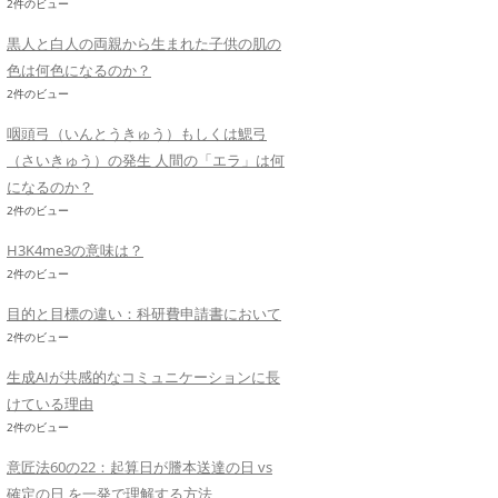
2件のビュー
黒人と白人の両親から生まれた子供の肌の
色は何色になるのか？
2件のビュー
咽頭弓（いんとうきゅう）もしくは鰓弓
（さいきゅう）の発生 人間の「エラ」は何
になるのか？
2件のビュー
H3K4me3の意味は？
2件のビュー
目的と目標の違い：科研費申請書において
2件のビュー
生成AIが共感的なコミュニケーションに長
けている理由
2件のビュー
意匠法60の22：起算日が謄本送達の日 vs
確定の日 を一発で理解する方法