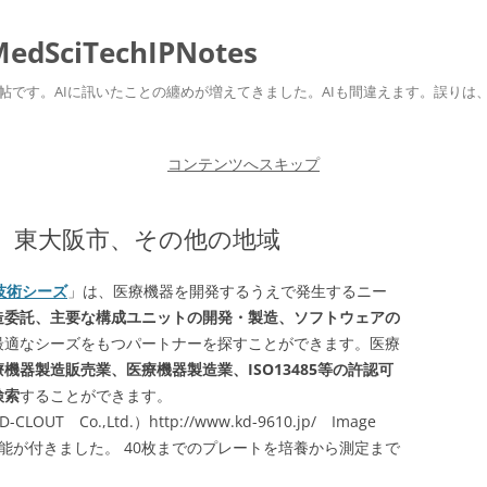
ciTechIPNotes
自身のための勉強帖です。AIに訊いたことの纏めが増えてきました。AIも間違えます。
コンテンツへスキップ
、東大阪市、その他の地域
技術シーズ
」は、
医療機器を開発するうえで発生するニー
造委託、主要な構成ユニットの開発・製造、ソフトウェアの
最適なシーズをもつパートナー
を探すことができます。医療
療機器製造販売業、医療機器製造業、ISO13485等の許認可
検索
することができます。
 Co.,Ltd.）http://www.kd-9610.jp/ Image
培養機能が付きました。 40枚までのプレートを培養から測定まで