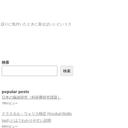
誤りは、誤りに気付いたときに直せばいいというス
検索
検索
popular posts
日本の脳波研究（科研費研究課題）
7件のビュー
クラスカル・ウォリス検定 (Kruskal-Wallis
test) とは？わかりやすい説明
6件のビュー