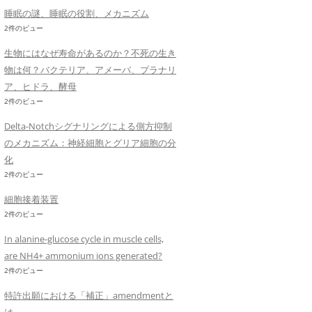
睡眠の謎、睡眠の役割、メカニズム
2件のビュー
生物にはなぜ寿命があるのか？不死の生き
物は何？バクテリア、アメーバ、プラナリ
ア、ヒドラ、酵母
2件のビュー
Delta-Notchシグナリングによる側方抑制
のメカニズム：神経細胞とグリア細胞の分
化
2件のビュー
細胞接着装置
2件のビュー
In alanine-glucose cycle in muscle cells,
are NH4+ ammonium ions generated?
2件のビュー
特許出願における「補正」amendmentと