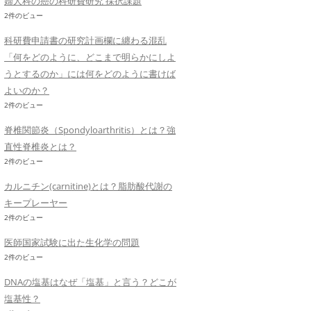
婦人科の癌の科研費研究 採択課題
2件のビュー
科研費申請書の研究計画欄に纏わる混乱
「何をどのように、どこまで明らかにしよ
うとするのか」には何をどのように書けば
よいのか？
2件のビュー
脊椎関節炎（Spondyloarthritis）とは？強
直性脊椎炎とは？
2件のビュー
カルニチン(carnitine)とは？脂肪酸代謝の
キープレーヤー
2件のビュー
医師国家試験に出た生化学の問題
2件のビュー
DNAの塩基はなぜ「塩基」と言う？どこが
塩基性？