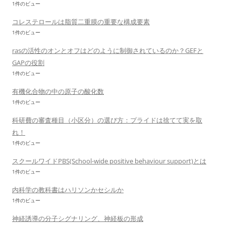
1件のビュー
コレステロールは脂質二重膜の重要な構成要素
1件のビュー
rasの活性のオンとオフはどのように制御されているのか？GEFと
GAPの役割
1件のビュー
有機化合物の中の原子の酸化数
1件のビュー
科研費の審査種目（小区分）の選び方：プライドは捨てて実を取
れ！
1件のビュー
スクールワイドPBS(School-wide positive behaviour support)とは
1件のビュー
内科学の教科書はハリソンかセシルか
1件のビュー
神経誘導の分子シグナリング、神経板の形成