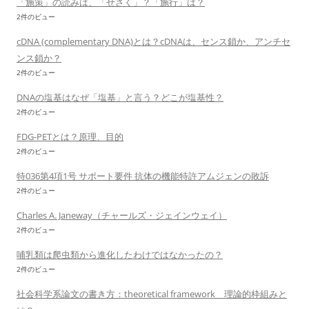
「施策」の読みは、「せさく」？「施行」は？
2件のビュー
cDNA (complementary DNA)とは？cDNAは、センス鎖か、アンチセ
ンス鎖か？
2件のビュー
DNAの塩基はなぜ「塩基」と言う？どこが塩基性？
2件のビュー
FDG-PETとは？原理、目的
2件のビュー
特036第4項1号 サポート要件 抗体の機能特許アムジェンの敗訴
2件のビュー
Charles A. Janeway（チャールズ・ジェインウェイ）
2件のビュー
哺乳類は爬虫類から進化したわけではなかったの？
2件のビュー
社会科学系論文の書き方：theoretical framework 理論的枠組みと