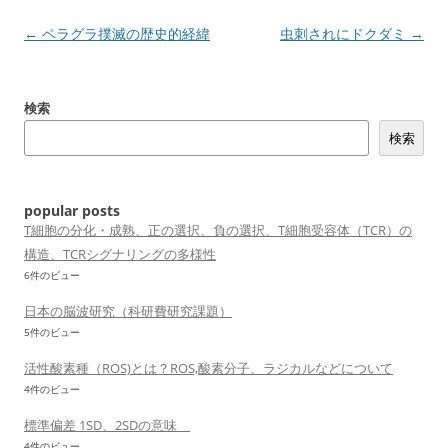
投
←
ペラグラ撲滅の歴史的経緯
虫刺されにドクダミ
→
稿
ナ
検索
ビ
検索
ゲ
ー
シ
popular posts
ョ
T細胞の分化・成熟、正の選択、負の選択、T細胞受容体（TCR）の
構造、TCRシグナリングの多様性
ン
6件のビュー
日本の脳波研究（科研費研究課題）
5件のビュー
活性酸素種（ROS)とは？ROS,酸素分子、ラジカルなどについて
4件のビュー
標準偏差 1SD、2SDの意味
4件のビュー