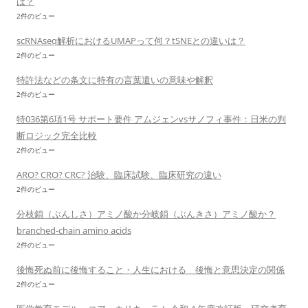
は？
2件のビュー
scRNAseq解析におけるUMAPって何？tSNEとの違いは？
2件のビュー
特許法などの条文に特有の言葉遣いの意味や解釈
2件のビュー
特036第6項1号 サポート要件 アムジェンvsサノフィ事件：日米の判
断ロジック完全比較
2件のビュー
ARO? CRO? CRC? 治験、臨床試験、臨床研究の違い
2件のビュー
分枝鎖（ぶんしさ）アミノ酸か分岐鎖（ぶんきさ）アミノ酸か？
branched-chain amino acids
2件のビュー
後悔死ぬ前に後悔すること・人生における 後悔と意思決定の関係
2件のビュー