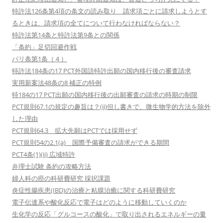
特許法126条第4項の条文の読み取り 請求項ごとに請求しようとす
るときは、請求項の全てについて行わなければならない？
特許法第14条と特許法第9条との関係
「条約」足切回避作戦
パリ条第1条（４）
特許法184条の17 PCT外国語特許出願の国内移行後の審査請求
実用新案法48条の8 補正の特例
特184の17 PCT出願の国内移行後の出願審査の請求の時期の制限
PCT規則67.1の規定の趣旨は？(ii)但し書きで、微生物学的方法を除外
した理由
PCT規則64.3 拡大先願はPCTでは採用せず
PCT規則54の2.1(a) 国際予備審査の請求ができる期間
PCT4条(1)(ii) 広域特許
弁理士試験 条約の攻略方法
婦人科の癌の科研費研究 採択課題
炎症性腸疾患(IBD)の治療と粘膜治癒に関する科研費研究
電子伝達系や酸化反応で電子はどのように移動していくのか
生化学の反応「グルコースの酸化」で取り出されるエネルギーの量