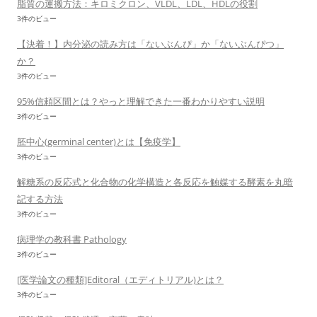
脂質の運搬方法：キロミクロン、VLDL、LDL、HDLの役割
3件のビュー
【決着！】内分泌の読み方は「ないぶんぴ」か「ないぶんぴつ」
か？
3件のビュー
95%信頼区間とは？やっと理解できた一番わかりやすい説明
3件のビュー
胚中心(germinal center)とは【免疫学】
3件のビュー
解糖系の反応式と化合物の化学構造と各反応を触媒する酵素を丸暗
記する方法
3件のビュー
病理学の教科書 Pathology
3件のビュー
[医学論文の種類]Editoral（エディトリアル)とは？
3件のビュー