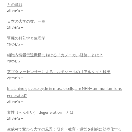
との是非
2件のビュー
日本の大学の数、一覧
2件のビュー
腎臓の解剖学と生理学
2件のビュー
細胞内情報伝達機構における「カノニカル経路」とは？
2件のビュー
アプタマーセンサーによるコルチゾールのリアルタイム検出
2件のビュー
In alanine-glucose cycle in muscle cells, are NH4+ ammonium ions
generated?
2件のビュー
変性（へんせい） degeneration とは
2件のビュー
生成AIで変わる大学の風景：研究・教育・運営を劇的に効率化する