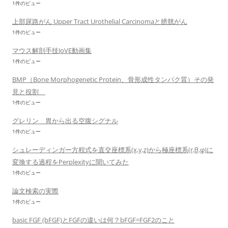
1件のビュー
上部尿路がん Upper Tract Urothelial Carcinomaと膀胱がん
1件のビュー
マウス解剖手技JoVE動画集
1件のビュー
BMP（Bone Morphogenetic Protein、骨形成性タンパク質）その発
見と役割
1件のビュー
グレリン 胃から出る空腹シグナル
1件のビュー
シュレーディンガー方程式を直交座標系(x,y,z)から極座標系(r,θ,φ)に
変換する過程をPerplexityに聞いてみた
1件のビュー
論文検索の実際
1件のビュー
basic FGF (bFGF)とFGFの違いは何？bFGF=FGF2のこと