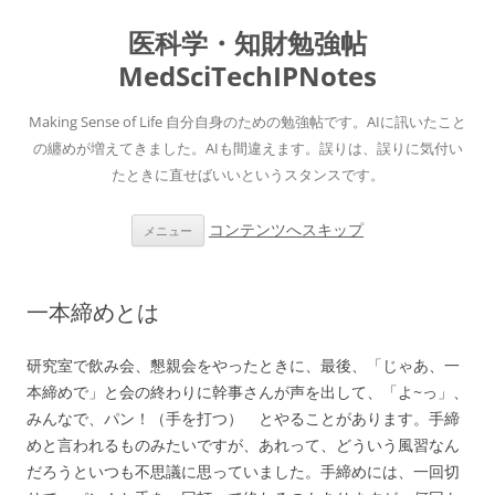
医科学・知財勉強帖
MedSciTechIPNotes
Making Sense of Life 自分自身のための勉強帖です。AIに訊いたこと
の纏めが増えてきました。AIも間違えます。誤りは、誤りに気付い
たときに直せばいいというスタンスです。
コンテンツへスキップ
メニュー
一本締めとは
研究室で飲み会、懇親会をやったときに、最後、「じゃあ、一
本締めで」と会の終わりに幹事さんが声を出して、「よ~っ」、
みんなで、パン！（手を打つ） とやることがあります。手締
めと言われるものみたいですが、あれって、どういう風習なん
だろうといつも不思議に思っていました。手締めには、一回切