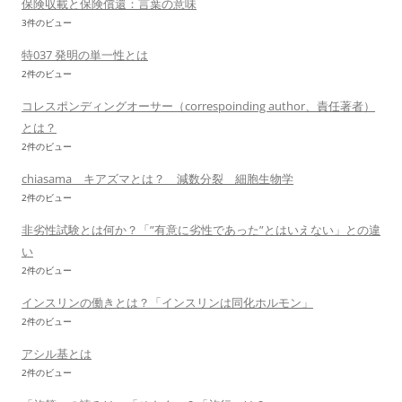
保険収載と保険償還：言葉の意味
3件のビュー
特037 発明の単一性とは
2件のビュー
コレスポンディングオーサー（correspoinding author、責任著者）
とは？
2件のビュー
chiasama キアズマとは？ 減数分裂 細胞生物学
2件のビュー
非劣性試験とは何か？「”有意に劣性であった”とはいえない」との違
い
2件のビュー
インスリンの働きとは？「インスリンは同化ホルモン」
2件のビュー
アシル基とは
2件のビュー