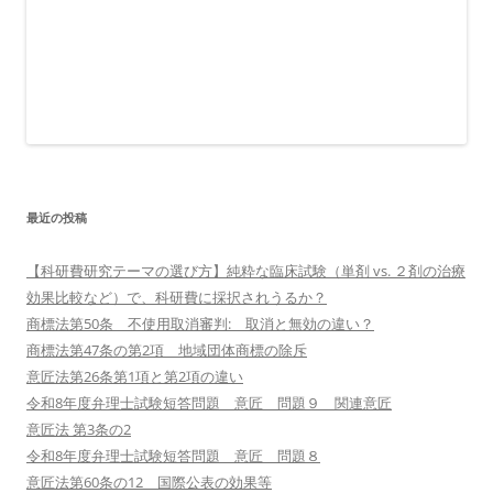
最近の投稿
【科研費研究テーマの選び方】純粋な臨床試験（単剤 vs. ２剤の治療
効果比較など）で、科研費に採択されうるか？
商標法第50条 不使用取消審判: 取消と無効の違い？
商標法第47条の第2項 地域団体商標の除斥
意匠法第26条第1項と第2項の違い
令和8年度弁理士試験短答問題 意匠 問題９ 関連意匠
意匠法 第3条の2
令和8年度弁理士試験短答問題 意匠 問題８
意匠法第60条の12 国際公表の効果等