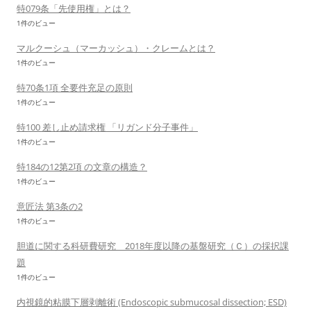
特079条「先使用権」とは？
1件のビュー
マルクーシュ（マーカッシュ）・クレームとは？
1件のビュー
特70条1項 全要件充足の原則
1件のビュー
特100 差し止め請求権 「リガンド分子事件」
1件のビュー
特184の12第2項 の文章の構造？
1件のビュー
意匠法 第3条の2
1件のビュー
胆道に関する科研費研究 2018年度以降の基盤研究（Ｃ）の採択課
題
1件のビュー
内視鏡的粘膜下層剥離術 (Endoscopic submucosal dissection; ESD)