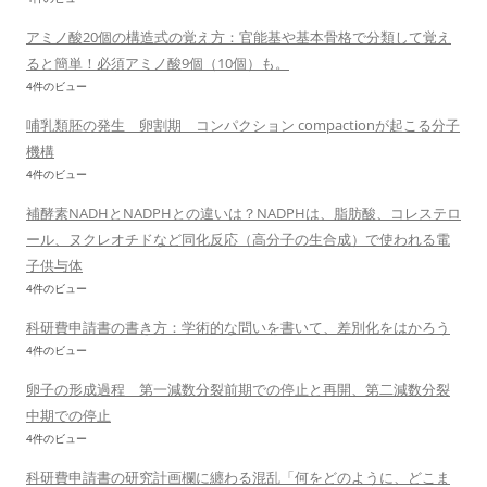
アミノ酸20個の構造式の覚え方：官能基や基本骨格で分類して覚え
ると簡単！必須アミノ酸9個（10個）も。
4件のビュー
哺乳類胚の発生 卵割期 コンパクション compactionが起こる分子
機構
4件のビュー
補酵素NADHとNADPHとの違いは？NADPHは、脂肪酸、コレステロ
ール、ヌクレオチドなど同化反応（高分子の生合成）で使われる電
子供与体
4件のビュー
科研費申請書の書き方：学術的な問いを書いて、差別化をはかろう
4件のビュー
卵子の形成過程 第一減数分裂前期での停止と再開、第二減数分裂
中期での停止
4件のビュー
科研費申請書の研究計画欄に纏わる混乱「何をどのように、どこま