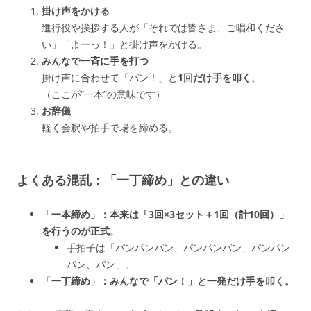
掛け声をかける
進行役や挨拶する人が「それでは皆さま、ご唱和くださ
い」「よーっ！」と掛け声をかける。
みんなで一斉に手を打つ
掛け声に合わせて「パン！」と
1回だけ手を叩く
。
（ここが“一本”の意味です）
お辞儀
軽く会釈や拍手で場を締める。
よくある混乱：「一丁締め」との違い
「
一本締め」：本来は「3回×3セット＋1回（計10回）」
を行うのが正式
。
手拍子は「パンパンパン、パンパンパン、パンパン
パン、パン」。
「
一丁締め」：みんなで「パン！」と一発だけ手を叩く。