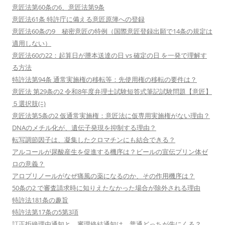
意匠法第60条の6、意匠法第9条
意匠法61条 特許庁に備える意匠原簿への登録
意匠法60条の9 秘密意匠の特例（国際意匠登録出願で14条の規定は
適用しない）
意匠法60の22：起算日が謄本送達の日 vs 確定の日 を一発で理解す
る方法
特許法第94条 通常実施権の移転等：先使用権の移転の要件は？
意匠法 第29条の2 令和8年度弁理士試験短答式筆記試験問題【意匠】
５選択肢(ﾆ)
意匠法第5条の2 仮通常実施権：意匠法に仮専用実施権がない理由？
DNAのメチル化が、遺伝子発現を抑制する理由？
転写調節因子は、凝集したクロマチンにも結合できる？
アルコールが尿酸産生を促進する機序は？ビールの宣伝プリン体ゼ
ロの意義？
アロプリノールがなぜ痛風の薬になるのか、その作用機序は？
50条の2 で審査請求時に知りえたなかった場合が除外される理由
特許法181条の趣旨
特許法第17条の5第3項
訂正拒絶理由通知と、審理終結通知は、普通どっちが先にくる？