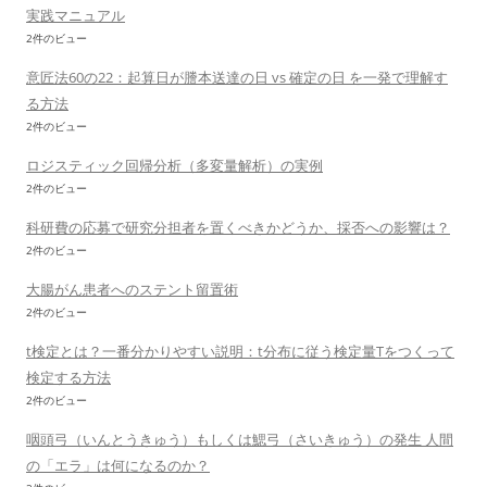
実践マニュアル
2件のビュー
意匠法60の22：起算日が謄本送達の日 vs 確定の日 を一発で理解す
る方法
2件のビュー
ロジスティック回帰分析（多変量解析）の実例
2件のビュー
科研費の応募で研究分担者を置くべきかどうか、採否への影響は？
2件のビュー
大腸がん患者へのステント留置術
2件のビュー
t検定とは？一番分かりやすい説明：t分布に従う検定量Tをつくって
検定する方法
2件のビュー
咽頭弓（いんとうきゅう）もしくは鰓弓（さいきゅう）の発生 人間
の「エラ」は何になるのか？