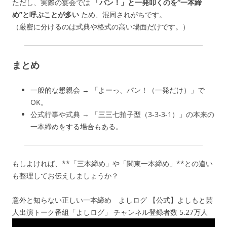
ただし、
実際の宴会では
「パン！」と一発叩くのを“一本締
め”と呼ぶことが多い
ため、混同されがちです。
（厳密に分けるのは式典や格式の高い場面だけです。）
まとめ
一般的な懇親会 → 「よーっ、パン！（一発だけ）」で
OK。
公式行事や式典 → 「三三七拍子型（3-3-3-1）」の本来の
一本締めをする場合もある。
もしよければ、**「三本締め」や「関東一本締め」**との違い
も整理してお伝えしましょうか？
意外と知らない正しい一本締め よしログ 【公式】よしもと芸
人出演トーク番組「よしログ」 チャンネル登録者数 5.27万人