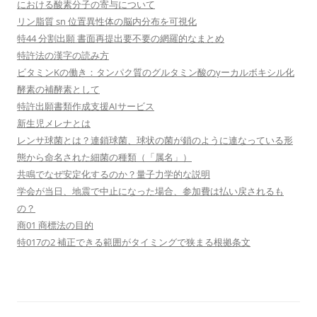
における酸素分子の寄与について
リン脂質 sn 位置異性体の脳内分布を可視化
特44 分割出願 書面再提出要不要の網羅的なまとめ
特許法の漢字の読み方
ビタミンKの働き：タンパク質のグルタミン酸のγーカルボキシル化
酵素の補酵素として
特許出願書類作成支援AIサービス
新生児メレナとは
レンサ球菌とは？連鎖球菌、球状の菌が鎖のように連なっている形
態から命名された細菌の種類（「属名」）
共鳴でなぜ安定化するのか？量子力学的な説明
学会が当日、地震で中止になった場合、参加費は払い戻されるも
の？
商01 商標法の目的
特017の2 補正できる範囲がタイミングで狭まる根拠条文