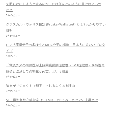
で明らかにしようとするのか」には何をどのように書けばよいの
か？
3件のビュー
クラスカル・ウォリス検定 (Kruskal-Wallis test) とは？わかりやすい
説明
3件のビュー
HLA抗原遺伝子の多様性とMHC分子の構造 日本人に多いハプロタ
イプ
3件のビュー
「救急外来の研修医が上腸間膜動脈症候群（SMA症候群）を急性胃
腸炎と誤診して高校生が死亡」という報道
3件のビュー
論文がリジェクト（却下）されるよくある理由
3件のビュー
ST上昇型急性心筋梗塞（STEMI）（すてみ）とは？ST上昇とは
3件のビュー