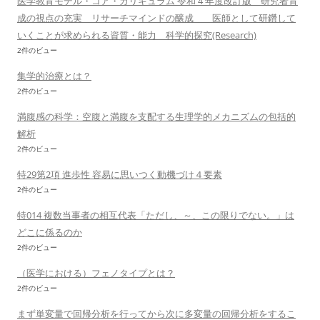
医学教育モデル・コア・カリキュラム 令和 4 年度改訂版 研究者育
成の視点の充実 リサーチマインドの醸成 医師として研鑽して
いくことが求められる資質・能力 科学的探究(Research)
2件のビュー
集学的治療とは？
2件のビュー
満腹感の科学：空腹と満腹を支配する生理学的メカニズムの包括的
解析
2件のビュー
特29第2項 進歩性 容易に思いつく動機づけ４要素
2件のビュー
特014 複数当事者の相互代表「ただし、～、この限りでない。」は
どこに係るのか
2件のビュー
（医学における）フェノタイプとは？
2件のビュー
まず単変量で回帰分析を行ってから次に多変量の回帰分析をするこ