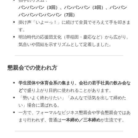
パンパンパン（3回）、パンパンパン（3回）、パンパン
パンパンパンパンパン（7回）
掛け声「いよーっ！」に続けて全員でそろえて手を叩きま
す。
明治時代の応援団文化（早稲田・慶応など）から広がり、
気合いや団結を示すリズムとして定着しました。
懇親会での使われ方
学生団体や体育会系の集まり、会社の若手社員の飲み会な
ど
で盛り上がり目的に使われることがあります。
「勢いよく終わりたい」「みんなで活気を出して締めた
い」場合に選ばれる。
一方で、フォーマルなビジネス懇親会や学会懇親会ではあ
まり行われず、普通は
一本締め／三本締め
が主流です。