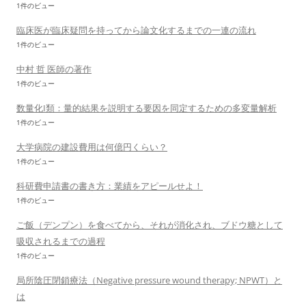
1件のビュー
臨床医が臨床疑問を持ってから論文化するまでの一連の流れ
1件のビュー
中村 哲 医師の著作
1件のビュー
数量化I類：量的結果を説明する要因を同定するための多変量解析
1件のビュー
大学病院の建設費用は何億円くらい？
1件のビュー
科研費申請書の書き方：業績をアピールせよ！
1件のビュー
ご飯（デンプン）を食べてから、それが消化され、ブドウ糖として
吸収されるまでの過程
1件のビュー
局所陰圧閉鎖療法（Negative pressure wound therapy; NPWT）と
は