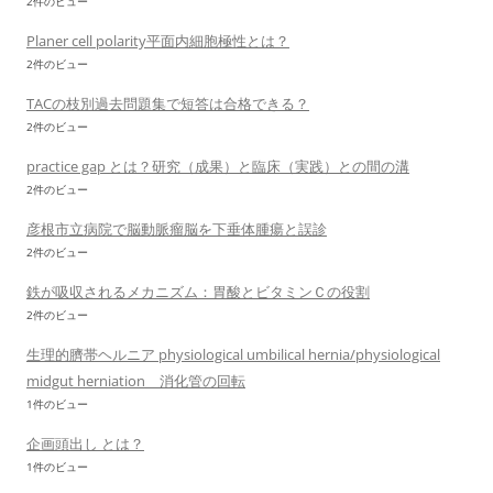
2件のビュー
Planer cell polarity平面内細胞極性とは？
2件のビュー
TACの枝別過去問題集で短答は合格できる？
2件のビュー
practice gap とは？研究（成果）と臨床（実践）との間の溝
2件のビュー
彦根市立病院で脳動脈瘤脳を下垂体腫瘍と誤診
2件のビュー
鉄が吸収されるメカニズム：胃酸とビタミンＣの役割
2件のビュー
生理的臍帯ヘルニア physiological umbilical hernia/physiological
midgut herniation 消化管の回転
1件のビュー
企画頭出し とは？
1件のビュー