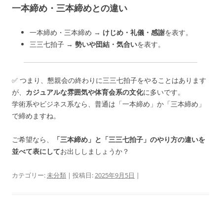
一本締め・三本締めとの違い
一本締め・三本締め →
けじめ・礼儀・感謝
を表す。
三三七拍子 →
勢いや団結・気合い
を表す。
✅ つまり、懇親会の終わりに三三七拍子をやることはあります
が、
カジュアルな雰囲気や体育会系の文化
に多いです。
学術系やビジネス系なら、普通は「一本締め」か「三本締め」
で締めますね。
ご希望なら、
「三本締め」と「三三七拍子」のやり方の違いを
並べて表にして
お出ししましょうか？
カテゴリー:
未分類
| 投稿日:
2025年9月5日
|