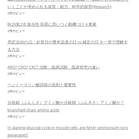
いくことが求められる資質・能力 科学的探究(Research)
2件のビュー
特29第2項 進歩性 容易に思いつく動機づけ４要素
2件のビュー
意匠法60の22：起算日が謄本送達の日 vs 確定の日 を一発で理解す
る方法
2件のビュー
ARO? CRO? CRC? 治験、臨床試験、臨床研究の違い
2件のビュー
ペントースリン酸回路の役割と重要性
2件のビュー
分枝鎖（ぶんしさ）アミノ酸か分岐鎖（ぶんきさ）アミノ酸か？
branched-chain amino acids
2件のビュー
In alanine-glucose cycle in muscle cells, are NH4+ ammonium ions
generated?