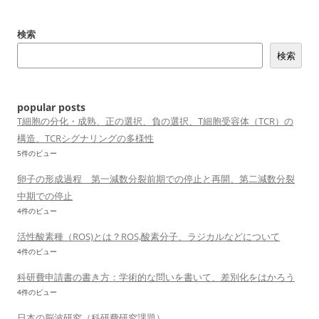
ナ
ビ
検索
ゲ
検索
ー
シ
ョ
popular posts
ン
T細胞の分化・成熟、正の選択、負の選択、T細胞受容体（TCR）の
構造、TCRシグナリングの多様性
5件のビュー
卵子の形成過程 第一減数分裂前期での停止と再開、第二減数分裂
中期での停止
4件のビュー
活性酸素種（ROS)とは？ROS,酸素分子、ラジカルなどについて
4件のビュー
科研費申請書の書き方：学術的な問いを書いて、差別化をはかろう
4件のビュー
日本の脳波研究（科研費研究課題）