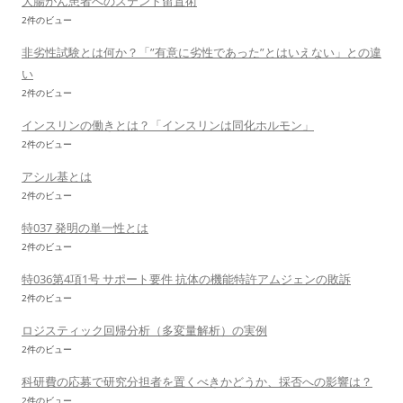
大腸がん患者へのステント留置術
2件のビュー
非劣性試験とは何か？「”有意に劣性であった”とはいえない」との違
い
2件のビュー
インスリンの働きとは？「インスリンは同化ホルモン」
2件のビュー
アシル基とは
2件のビュー
特037 発明の単一性とは
2件のビュー
特036第4項1号 サポート要件 抗体の機能特許アムジェンの敗訴
2件のビュー
ロジスティック回帰分析（多変量解析）の実例
2件のビュー
科研費の応募で研究分担者を置くべきかどうか、採否への影響は？
2件のビュー