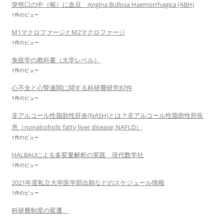
突然口の中（喉）に血豆 Angina Bullosa Haemorrhagica (ABH)
1件のビュー
M1マクロファージとM2マクロファージ
1件のビュー
免疫学の教科書（大学レベル）
1件のビュー
心不全と心腎連関に関する科研費研究87件
1件のビュー
非アルコール性脂肪性肝炎(NASH)とは？非アルコール性脂肪性肝疾
患（nonalcoholic fatty liver disease; NAFLD）
1件のビュー
HALBAUによる多変量解析の実践 現代数学社
1件のビュー
2021年度私立大学医学部出願などのスケジュール情報
1件のビュー
科研費制度の変遷