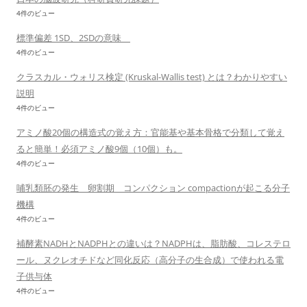
4件のビュー
標準偏差 1SD、2SDの意味
4件のビュー
クラスカル・ウォリス検定 (Kruskal-Wallis test) とは？わかりやすい
説明
4件のビュー
アミノ酸20個の構造式の覚え方：官能基や基本骨格で分類して覚え
ると簡単！必須アミノ酸9個（10個）も。
4件のビュー
哺乳類胚の発生 卵割期 コンパクション compactionが起こる分子
機構
4件のビュー
補酵素NADHとNADPHとの違いは？NADPHは、脂肪酸、コレステロ
ール、ヌクレオチドなど同化反応（高分子の生合成）で使われる電
子供与体
4件のビュー