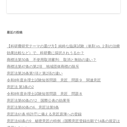
最近の投稿
【科研費研究テーマの選び方】純粋な臨床試験（単剤 vs. ２剤の治療
効果比較など）で、科研費に採択されうるか？
商標法第50条 不使用取消審判: 取消と無効の違い？
商標法第47条の第2項 地域団体商標の除斥
意匠法第26条第1項と第2項の違い
令和8年度弁理士試験短答問題 意匠 問題９ 関連意匠
意匠法 第3条の2
令和8年度弁理士試験短答問題 意匠 問題８
意匠法第60条の12 国際公表の効果等
意匠法第60条の6、意匠法第9条
意匠法61条 特許庁に備える意匠原簿への登録
意匠法60条の9 秘密意匠の特例（国際意匠登録出願で14条の規定は