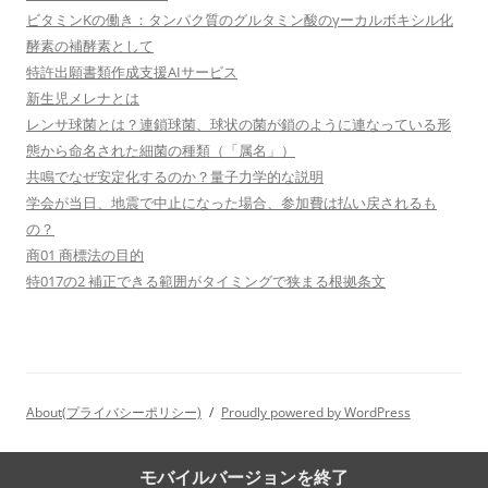
ビタミンKの働き：タンパク質のグルタミン酸のγーカルボキシル化
酵素の補酵素として
特許出願書類作成支援AIサービス
新生児メレナとは
レンサ球菌とは？連鎖球菌、球状の菌が鎖のように連なっている形
態から命名された細菌の種類（「属名」）
共鳴でなぜ安定化するのか？量子力学的な説明
学会が当日、地震で中止になった場合、参加費は払い戻されるも
の？
商01 商標法の目的
特017の2 補正できる範囲がタイミングで狭まる根拠条文
About(プライバシーポリシー)
Proudly powered by WordPress
モバイルバージョンを終了