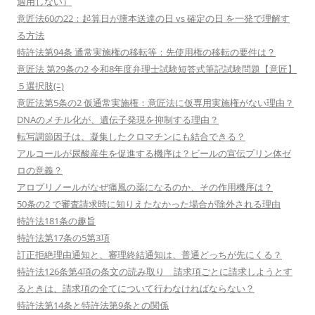
適用しない）
意匠法60の22：起算日が謄本送達の日 vs 確定の日 を一発で理解す
る方法
特許法第94条 通常実施権の移転等：先使用権の移転の要件は？
意匠法 第29条の2 令和8年度弁理士試験短答式筆記試験問題【意匠】
５選択肢(ﾆ)
意匠法第5条の2 仮通常実施権：意匠法に仮専用実施権がない理由？
DNAのメチル化が、遺伝子発現を抑制する理由？
転写調節因子は、凝集したクロマチンにも結合できる？
アルコールが尿酸産生を促進する機序は？ビールの宣伝プリン体ゼ
ロの意義？
アロプリノールがなぜ痛風の薬になるのか、その作用機序は？
50条の2 で審査請求時に知りえたなかった場合が除外される理由
特許法181条の趣旨
特許法第17条の5第3項
訂正拒絶理由通知と、審理終結通知は、普通どっちが先にくる？
特許法126条第4項の条文の読み取り 請求項ごとに請求しようとす
るときは、請求項の全てについて行わなければならない？
特許法第14条と特許法第9条との関係