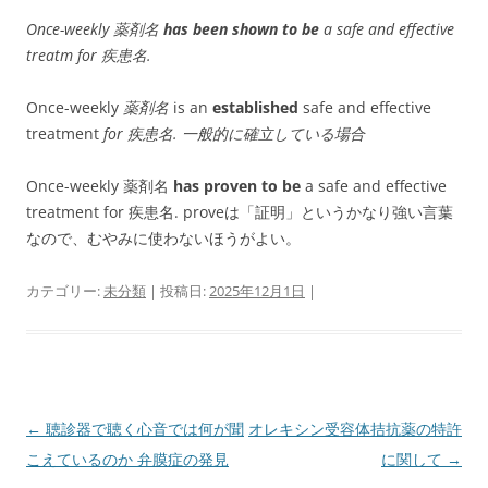
Once-weekly 薬剤名
has been shown to be
a safe and effective
treatm for 疾患名.
Once-weekly
薬剤名
is an
established
safe and effective
treatment
for 疾患名. 一般的に確立している場合
Once-weekly 薬剤名
has proven to be
a safe and effective
treatment for 疾患名. proveは「証明」というかなり強い言葉
なので、むやみに使わないほうがよい。
カテゴリー:
未分類
| 投稿日:
2025年12月1日
|
投
←
聴診器で聴く心音では何が聞
オレキシン受容体拮抗薬の特許
稿
こえているのか 弁膜症の発見
に関して
→