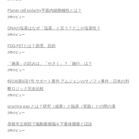
Planer cell polarity平面内細胞極性とは？
2件のビュー
DNAの塩基はなぜ「塩基」と言う？どこが塩基性？
2件のビュー
FDG-PETとは？原理、目的
2件のビュー
「施策」の読みは、「せさく」？「施行」は？
2件のビュー
特036第6項1号 サポート要件 アムジェンvsサノフィ事件：日米の判
断ロジック完全比較
2件のビュー
practice gap とは？研究（成果）と臨床（実践）との間の溝
2件のビュー
彦根市立病院で脳動脈瘤脳を下垂体腫瘍と誤診
2件のビュー