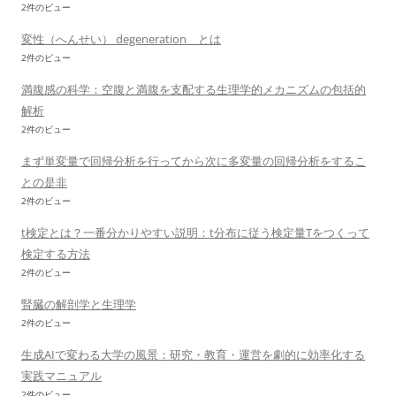
2件のビュー
変性（へんせい） degeneration とは
2件のビュー
満腹感の科学：空腹と満腹を支配する生理学的メカニズムの包括的
解析
2件のビュー
まず単変量で回帰分析を行ってから次に多変量の回帰分析をするこ
との是非
2件のビュー
t検定とは？一番分かりやすい説明：t分布に従う検定量Tをつくって
検定する方法
2件のビュー
腎臓の解剖学と生理学
2件のビュー
生成AIで変わる大学の風景：研究・教育・運営を劇的に効率化する
実践マニュアル
2件のビュー