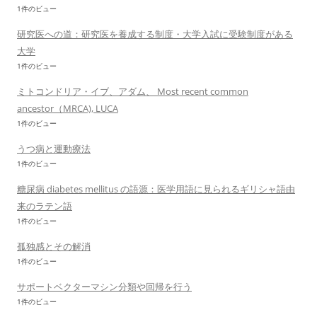
1件のビュー
研究医への道：研究医を養成する制度・大学入試に受験制度がある
大学
1件のビュー
ミトコンドリア・イブ、アダム、 Most recent common
ancestor（MRCA), LUCA
1件のビュー
うつ病と運動療法
1件のビュー
糖尿病 diabetes mellitus の語源：医学用語に見られるギリシャ語由
来のラテン語
1件のビュー
孤独感とその解消
1件のビュー
サポートベクターマシン分類や回帰を行う
1件のビュー