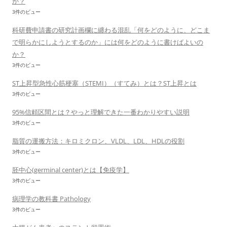
か？
3件のビュー
科研費申請書の研究計画欄に纏わる混乱「何をどのように、どこま
で明らかにしようとするのか」には何をどのように書けばよいの
か？
3件のビュー
ST上昇型急性心筋梗塞（STEMI）（すてみ）とは？ST上昇とは
3件のビュー
95%信頼区間とは？やっと理解できた一番わかりやすい説明
3件のビュー
脂質の運搬方法：キロミクロン、VLDL、LDL、HDLの役割
3件のビュー
胚中心(germinal center)とは【免疫学】
3件のビュー
病理学の教科書 Pathology
3件のビュー