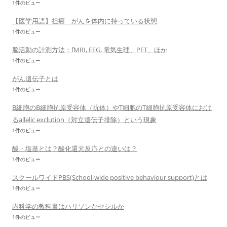
1件のビュー
【医学用語】担癌 がんを体内に持っている状態
1件のビュー
脳活動の計測方法：fMRI, EEG, 電気生理、PET、ほか
1件のビュー
がん遺伝子とは
1件のビュー
B細胞のB細胞抗原受容体（抗体）やT細胞のT細胞抗原受容体におけ
るallelic exclution（対立遺伝子排除）という現象
1件のビュー
酸・塩基とは？酸化還元反応との違いは？
1件のビュー
スクールワイドPBS(School-wide positive behaviour support)とは
1件のビュー
内科学の教科書はハリソンかセシルか
1件のビュー