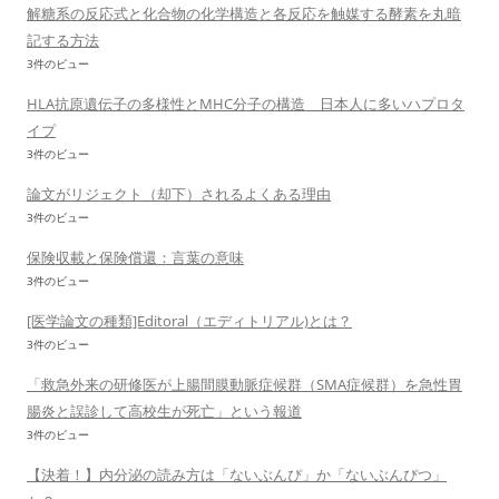
解糖系の反応式と化合物の化学構造と各反応を触媒する酵素を丸暗
記する方法
3件のビュー
HLA抗原遺伝子の多様性とMHC分子の構造 日本人に多いハプロタ
イプ
3件のビュー
論文がリジェクト（却下）されるよくある理由
3件のビュー
保険収載と保険償還：言葉の意味
3件のビュー
[医学論文の種類]Editoral（エディトリアル)とは？
3件のビュー
「救急外来の研修医が上腸間膜動脈症候群（SMA症候群）を急性胃
腸炎と誤診して高校生が死亡」という報道
3件のビュー
【決着！】内分泌の読み方は「ないぶんぴ」か「ないぶんぴつ」