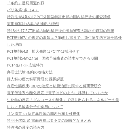
「条約」足切回避作戦
パリ条第1条（４）
特許法184条の17 PCT外国語特許出願の国内移行後の審査請求
実用新案法48条の8 補正の特例
特184の17 PCT出願の国内移行後の出願審査の請求の時期の制限
PCT規則67.1の規定の趣旨は？(ii)但し書きで、微生物学的方法を除外
した理由
PCT規則64.3 拡大先願はPCTでは採用せず
PCT規則54の2.1(a) 国際予備審査の請求ができる期間
PCT4条(1)(ii) 広域特許
弁理士試験 条約の攻略方法
婦人科の癌の科研費研究 採択課題
炎症性腸疾患(IBD)の治療と粘膜治癒に関する科研費研究
電子伝達系や酸化反応で電子はどのように移動していくのか
生化学の反応「グルコースの酸化」で取り出されるエネルギーの量
における酸素分子の寄与について
リン脂質 sn 位置異性体の脳内分布を可視化
特44 分割出願 書面再提出要不要の網羅的なまとめ
特許法の漢字の読み方