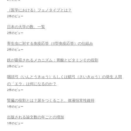
（医学における）フェノタイプとは？
2件のビュー
日本の大学の数、一覧
2件のビュー
寄生虫に対する免疫応答（II型免疫応答）の仕組み
2件のビュー
鉄が吸収されるメカニズム：胃酸とビタミンＣの役割
2件のビュー
咽頭弓（いんとうきゅう）もしくは鰓弓（さいきゅう）の発生 人間
の「エラ」は何になるのか？
2件のビュー
腎臓の役割とは？尿をつくること、体液恒常性維持
1件のビュー
出版される論文数の年ごとの増加
1件のビュー