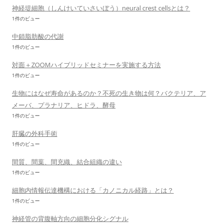
神経堤細胞（しんけいていさいぼう）neural crest cellsとは？
1件のビュー
中鎖脂肪酸の代謝
1件のビュー
対面＋ZOOMハイブリッドセミナーを実施する方法
1件のビュー
生物にはなぜ寿命があるのか？不死の生き物は何？バクテリア、ア
メーバ、プラナリア、ヒドラ、酵母
1件のビュー
肝臓の外科手術
1件のビュー
間質、間葉、間充織、結合組織の違い
1件のビュー
細胞内情報伝達機構における「カノニカル経路」とは？
1件のビュー
神経管の背腹軸方向の細胞分化シグナル