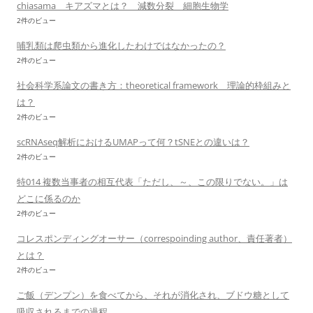
chiasama キアズマとは？ 減数分裂 細胞生物学
2件のビュー
哺乳類は爬虫類から進化したわけではなかったの？
2件のビュー
社会科学系論文の書き方：theoretical framework 理論的枠組みと
は？
2件のビュー
scRNAseq解析におけるUMAPって何？tSNEとの違いは？
2件のビュー
特014 複数当事者の相互代表「ただし、～、この限りでない。」は
どこに係るのか
2件のビュー
コレスポンディングオーサー（correspoinding author、責任著者）
とは？
2件のビュー
ご飯（デンプン）を食べてから、それが消化され、ブドウ糖として
吸収されるまでの過程