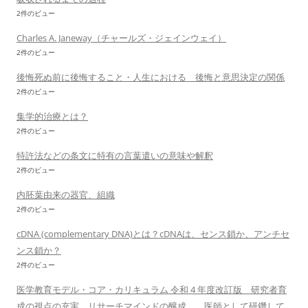
2件のビュー
Charles A. Janeway（チャールズ・ジェインウェイ）
2件のビュー
後悔死ぬ前に後悔すること・人生における 後悔と意思決定の関係
2件のビュー
集学的治療とは？
2件のビュー
特許法などの条文に特有の言葉遣いの意味や解釈
2件のビュー
内胚葉由来の器官、組織
2件のビュー
cDNA (complementary DNA)とは？cDNAは、センス鎖か、アンチセ
ンス鎖か？
2件のビュー
医学教育モデル・コア・カリキュラム 令和 4 年度改訂版 研究者育
成の視点の充実 リサーチマインドの醸成 医師として研鑽して