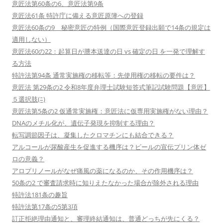
意匠法第60条の6、意匠法第9条
意匠法61条 特許庁に備える意匠原簿への登録
意匠法60条の9 秘密意匠の特例（国際意匠登録出願で14条の規定は
適用しない）
意匠法60の22：起算日が謄本送達の日 vs 確定の日 を一発で理解す
る方法
特許法第94条 通常実施権の移転等：先使用権の移転の要件は？
意匠法 第29条の2 令和8年度弁理士試験短答式筆記試験問題【意匠】
５選択肢(ﾆ)
意匠法第5条の2 仮通常実施権：意匠法に仮専用実施権がない理由？
DNAのメチル化が、遺伝子発現を抑制する理由？
転写調節因子は、凝集したクロマチンにも結合できる？
アルコールが尿酸産生を促進する機序は？ビールの宣伝プリン体ゼ
ロの意義？
アロプリノールがなぜ痛風の薬になるのか、その作用機序は？
50条の2 で審査請求時に知りえたなかった場合が除外される理由
特許法181条の趣旨
特許法第17条の5第3項
訂正拒絶理由通知と、審理終結通知は、普通どっちが先にくる？