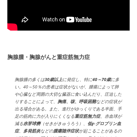
胸腺腫・胸腺がんと重症筋無力症
胸腺腫の多くは
30歳以上
に発症し、特に
40～70歳
に多
い。40～50％の患者は症状がないが、腫瘍によって肺
や心臓など周囲の大切な臓器に食い込んだり、圧迫した
りすることによって、
胸痛、咳、呼吸困難
などの症状が
出る場合がある。また、進行がゆっくりである半面、手
足の筋肉に力が入りにくくなる
重症筋無力症
、赤血球が
減る
赤芽球癆
（せきがきゅうろう）、
低γ-グロブリン血
症
、
多発筋炎
などの
腫瘍随伴症状
が起こることがあるの