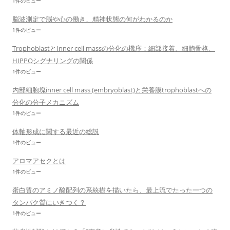
1件のビュー
脳波測定で脳や心の働き、精神状態の何がわかるのか
1件のビュー
TrophoblastとInner cell massの分化の機序：細部接着、細胞骨格、
HIPPOシグナリングの関係
1件のビュー
内部細胞塊inner cell mass (embryoblast)と栄養膜trophoblastへの
分化の分子メカニズム
1件のビュー
体軸形成に関する最近の総説
1件のビュー
アロマアセクとは
1件のビュー
蛋白質のアミノ酸配列の系統樹を描いたら、最上流でたった一つの
タンパク質にいきつく？
1件のビュー