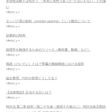
非劣性試験とは何か？「”有意に劣性であった”とはいえない」との違
い
1件のビュー
タンパク質の節約（protein sparing）という概念について
1件のビュー
診療科の特色
1件のビュー
病理学を勉強するためのリソース（教科書、動画、など）
1件のビュー
係蹄（けいてい）とは？腎臓の微細構造における役割
1件のビュー
論文整理、PDFの管理どうしてる？
1件のビュー
【法律用語】応当する日とは？
1件のビュー
特許法 第二章 総則（第二十九条～第四十六条の二） 特許法条文朗読