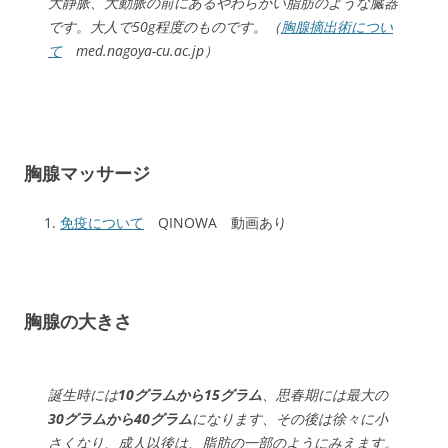
大静脈、大動脈の前にあるやわらかい脂肪のような臓器
です。大人で50g程度のものです。（
胸腺摘出術につい
て
med.nagoya-cu.ac.jp）
胸腺マッサージ
免疫について
QINOWA 動画あり
胸腺の大きさ
誕生時には
10グラムから15グラム
、思春期には最大の
30グラムから40グラム
になります、その後は徐々に小
さくなり、成人以後は、脂肪の一部のようにみえます。