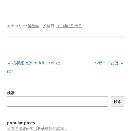
カテゴリー:
解剖学
| 投稿日:
2021年3月25日
|
投
←
樹状細胞(dendritic cell)と
ハザードとは
→
稿
は？
ナ
ビ
検索
ゲ
検索
ー
シ
ョ
popular posts
ン
日本の脳波研究（科研費研究課題）