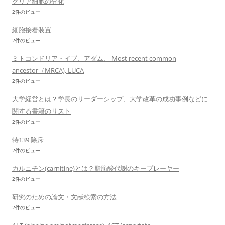
グリア細胞の分化
2件のビュー
細胞接着装置
2件のビュー
ミトコンドリア・イブ、アダム、 Most recent common
ancestor（MRCA), LUCA
2件のビュー
大学経営とは？学長のリーダーシップ、大学改革の成功事例などに
関する書籍のリスト
2件のビュー
特139 除斥
2件のビュー
カルニチン(carnitine)とは？脂肪酸代謝のキープレーヤー
2件のビュー
研究のための論文・文献検索の方法
2件のビュー