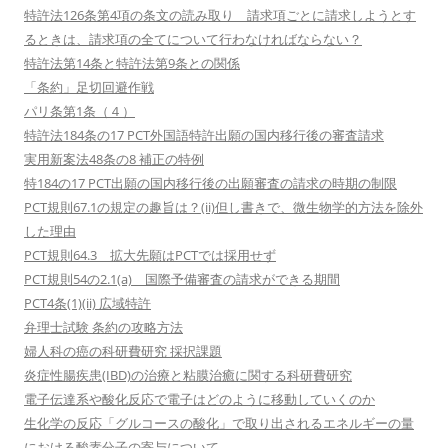
特許法126条第4項の条文の読み取り 請求項ごとに請求しようとす
るときは、請求項の全てについて行わなければならない？
特許法第14条と特許法第9条との関係
「条約」足切回避作戦
パリ条第1条（４）
特許法184条の17 PCT外国語特許出願の国内移行後の審査請求
実用新案法48条の8 補正の特例
特184の17 PCT出願の国内移行後の出願審査の請求の時期の制限
PCT規則67.1の規定の趣旨は？(ii)但し書きで、微生物学的方法を除外
した理由
PCT規則64.3 拡大先願はPCTでは採用せず
PCT規則54の2.1(a) 国際予備審査の請求ができる期間
PCT4条(1)(ii) 広域特許
弁理士試験 条約の攻略方法
婦人科の癌の科研費研究 採択課題
炎症性腸疾患(IBD)の治療と粘膜治癒に関する科研費研究
電子伝達系や酸化反応で電子はどのように移動していくのか
生化学の反応「グルコースの酸化」で取り出されるエネルギーの量
における酸素分子の寄与について