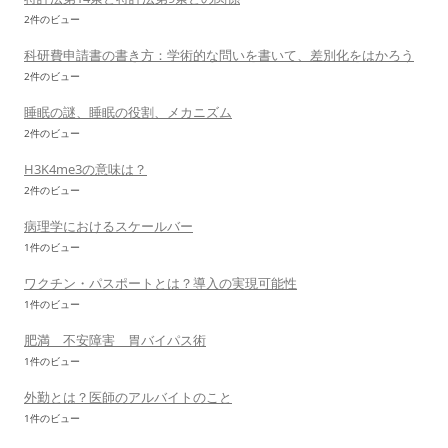
2件のビュー
科研費申請書の書き方：学術的な問いを書いて、差別化をはかろう
2件のビュー
睡眠の謎、睡眠の役割、メカニズム
2件のビュー
H3K4me3の意味は？
2件のビュー
病理学におけるスケールバー
1件のビュー
ワクチン・パスポートとは？導入の実現可能性
1件のビュー
肥満 不安障害 胃バイパス術
1件のビュー
外勤とは？医師のアルバイトのこと
1件のビュー