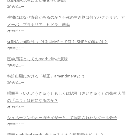
医師国家試験に出た生化学の問題
2件のビュー
生物にはなぜ寿命があるのか？不死の生き物は何？バクテリア、ア
メーバ、プラナリア、ヒドラ、酵母
2件のビュー
scRNAseq解析におけるUMAPって何？tSNEとの違いは？
2件のビュー
医学用語としてのmorbidityの意味
2件のビュー
特許出願における「補正」amendmentとは
2件のビュー
咽頭弓（いんとうきゅう）もしくは鰓弓（さいきゅう）の発生 人間
の「エラ」は何になるのか？
2件のビュー
シュペーマンのオーガナイザーとして同定されたシグナル分子
2件のビュー
臍帯 umbllical cordに含まれるもの？卵黄嚢はどこに？