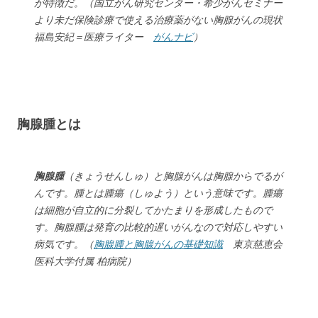
が特徴だ。（国立がん研究センター・希少がんセミナー
より未だ保険診療で使える治療薬がない胸腺がんの現状
福島安紀＝医療ライター
がんナビ
）
胸腺腫とは
胸腺腫
（きょうせんしゅ）と胸腺がんは胸腺からでるが
んです。腫とは腫瘍（しゅよう）という意味です。腫瘍
は細胞が自立的に分裂してかたまりを形成したもので
す。胸腺腫は発育の比較的遅いがんなので対応しやすい
病気です。（
胸腺腫と胸腺がんの基礎知識
東京慈恵会
医科大学付属 柏病院）