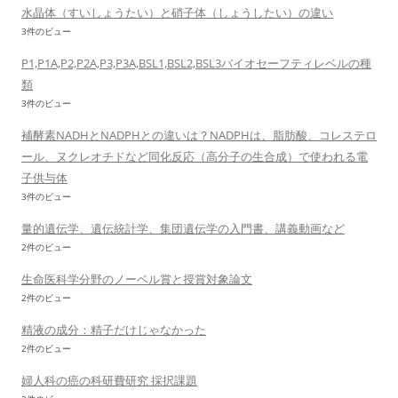
水晶体（すいしょうたい）と硝子体（しょうしたい）の違い
3件のビュー
P1,P1A,P2,P2A,P3,P3A,BSL1,BSL2,BSL3バイオセーフティレベルの種
類
3件のビュー
補酵素NADHとNADPHとの違いは？NADPHは、脂肪酸、コレステロ
ール、ヌクレオチドなど同化反応（高分子の生合成）で使われる電
子供与体
3件のビュー
量的遺伝学、遺伝統計学、集団遺伝学の入門書、講義動画など
2件のビュー
生命医科学分野のノーベル賞と授賞対象論文
2件のビュー
精液の成分：精子だけじゃなかった
2件のビュー
婦人科の癌の科研費研究 採択課題