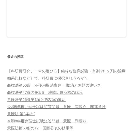
最近の投稿
【科研費研究テーマの選び方】純粋な臨床試験（単剤 vs. ２剤の治療
効果比較など）で、科研費に採択されうるか？
商標法第50条 不使用取消審判: 取消と無効の違い？
商標法第47条の第2項 地域団体商標の除斥
意匠法第26条第1項と第2項の違い
令和8年度弁理士試験短答問題 意匠 問題９ 関連意匠
意匠法 第3条の2
令和8年度弁理士試験短答問題 意匠 問題８
意匠法第60条の12 国際公表の効果等