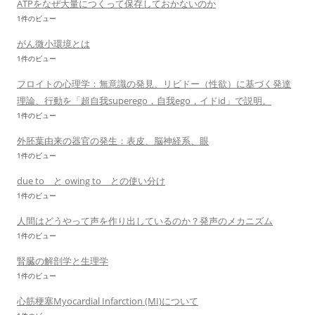
ATPをなぜ大量につくって保存しておかないのか
1件のビュー
がん微小環境とは
1件のビュー
フロイトの心理学：無意識の発見、リビドー（性欲）に基づく発達
理論、行動を「超自我superego，自我ego，イドid」で説明。
1件のビュー
外胚葉由来の器官の発生：表皮、脳神経系、眼
1件のビュー
due to と owing to との使い分け
1件のビュー
人間はどうやって声を作り出しているのか？発声のメカニズム
1件のビュー
腎臓の解剖学と生理学
1件のビュー
心筋梗塞Myocardial Infarction (MI)について