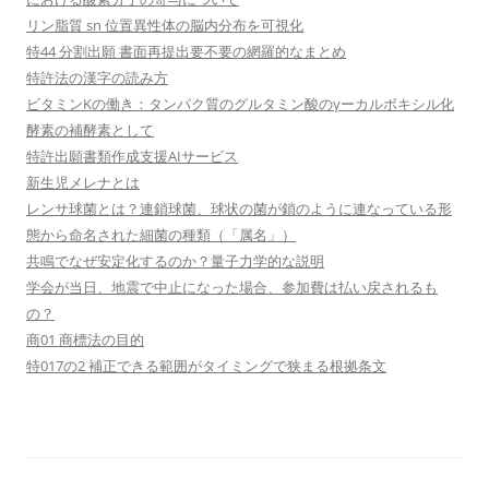
リン脂質 sn 位置異性体の脳内分布を可視化
特44 分割出願 書面再提出要不要の網羅的なまとめ
特許法の漢字の読み方
ビタミンKの働き：タンパク質のグルタミン酸のγーカルボキシル化
酵素の補酵素として
特許出願書類作成支援AIサービス
新生児メレナとは
レンサ球菌とは？連鎖球菌、球状の菌が鎖のように連なっている形
態から命名された細菌の種類（「属名」）
共鳴でなぜ安定化するのか？量子力学的な説明
学会が当日、地震で中止になった場合、参加費は払い戻されるも
の？
商01 商標法の目的
特017の2 補正できる範囲がタイミングで狭まる根拠条文