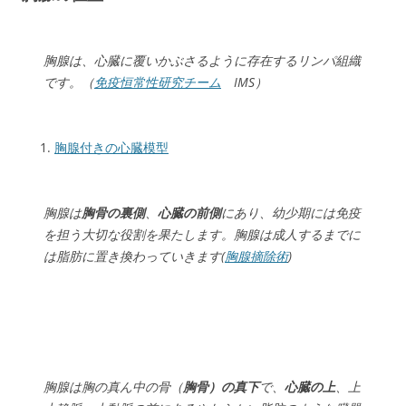
胸腺は、心臓に覆いかぶさるように存在するリンパ組織
です。（
免疫恒常性研究チーム
IMS）
胸腺付きの心臓模型
胸腺は
胸骨の裏側
、
心臓の前側
にあり、幼少期には免疫
を担う大切な役割を果たします。胸腺は成人するまでに
は脂肪に置き換わっていきます(
胸腺摘除術
)
胸腺は胸の真ん中の骨（
胸骨）の真下
で、
心臓の上
、上