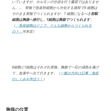
いていますが、ホルモンの分泌を行う臓器ではありませ
ん。… 骨髄で造血幹細胞から分化する過程でB 細胞は
そのまま骨髄でつくられますが、T 細胞になるべき
前駆
細胞は胸腺へ移行し、T細胞は胸腺でつくられます
。
（
「免疫細胞はどこで、どんな細胞からつくられる
の？」
河本宏）
B細胞とT細胞はそれぞれ骨髄、胸腺で一応の成熟を遂げ
て、血液中へ出て行きます。（
一般の方向け記事：免疫
のしくみを学ぼう！
）
胸腺の位置