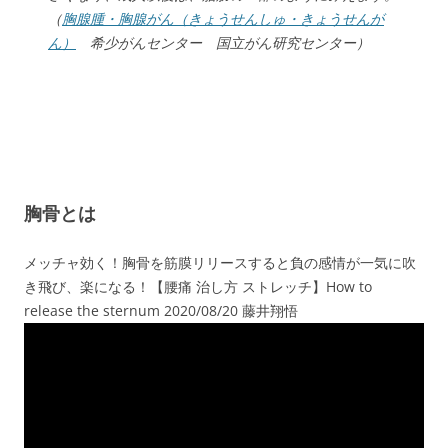
（
胸腺腫・胸腺がん（きょうせんしゅ・きょうせんが
ん）
希少がんセンター 国立がん研究センター）
胸骨とは
メッチャ効く！胸骨を筋膜リリースすると負の感情が一気に吹
き飛び、楽になる！【腰痛 治し方 ストレッチ】How to
release the sternum 2020/08/20 藤井翔悟