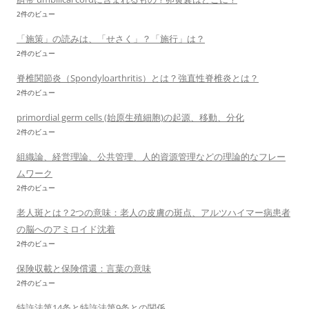
2件のビュー
「施策」の読みは、「せさく」？「施行」は？
2件のビュー
脊椎関節炎（Spondyloarthritis）とは？強直性脊椎炎とは？
2件のビュー
primordial germ cells (始原生殖細胞)の起源、移動、分化
2件のビュー
組織論、経営理論、公共管理、人的資源管理などの理論的なフレー
ムワーク
2件のビュー
老人斑とは？2つの意味：老人の皮膚の斑点、アルツハイマー病患者
の脳へのアミロイド沈着
2件のビュー
保険収載と保険償還：言葉の意味
2件のビュー
特許法第14条と特許法第9条との関係