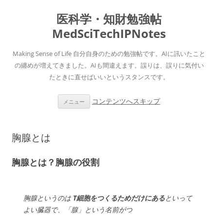
医科学・知財勉強帖
MedSciTechIPNotes
Making Sense of Life 自分自身のための勉強帖です。AIに訊いたこと
の纏めが増えてきました。AIも間違えます。誤りは、誤りに気付い
たときに直せばいいというスタンスです。
コンテンツへスキップ
メニュー
胸腺とは
胸腺とは？胸腺の役割
胸腺というのは
T細胞をつくるためだけにある
といって
よい臓器で、「腺」という名前がつ