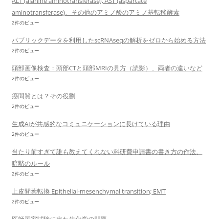
ALT (alanine aminotransferase), AST (aspartate
aminotransferase)、その他のアミノ酸のアミノ基転移酵素
2件のビュー
パブリックデータを利用したscRNAseqの解析をゼロから始める方法
2件のビュー
頭部画像検査：頭部CTと頭部MRIの見方（読影）、両者の違いなど
2件のビュー
癌間質とは？その役割
2件のビュー
生成AIが共感的なコミュニケーションに長けている理由
2件のビュー
当たり前すぎて誰も教えてくれない科研費申請書の書き方の作法、
暗黙のルール
2件のビュー
上皮間葉転換 Epithelial-mesenchymal transition; EMT
2件のビュー