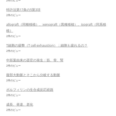
2件のビュー
特許法第17条の5第3項
2件のビュー
allograft（同種移植）、xenograft（異種移植）、isograft（同系移
植）
2件のビュー
T細胞の疲弊（T cell exhaustion）：細胞も疲れるの？
2件のビュー
中胚葉由来の器官の発生：筋、骨、腎
2件のビュー
腹部大動脈とそこから分岐する動脈
2件のビュー
ポルフィリンの生合成反応経路
2件のビュー
成長、発達、老化
2件のビュー