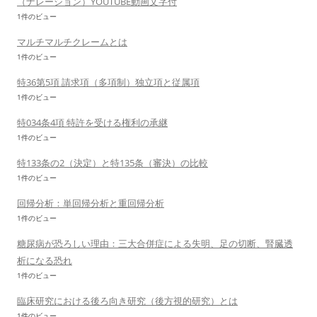
（ナレーション）YOUTUBE動画文字付
1件のビュー
マルチマルチクレームとは
1件のビュー
特36第5項 請求項（多項制）独立項と従属項
1件のビュー
特034条4項 特許を受ける権利の承継
1件のビュー
特133条の2（決定）と特135条（審決）の比較
1件のビュー
回帰分析：単回帰分析と重回帰分析
1件のビュー
糖尿病が恐ろしい理由：三大合併症による失明、足の切断、腎臓透
析になる恐れ
1件のビュー
臨床研究における後ろ向き研究（後方視的研究）とは
1件のビュー