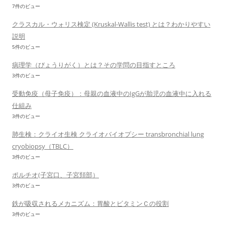
7件のビュー
クラスカル・ウォリス検定 (Kruskal-Wallis test) とは？わかりやすい
説明
5件のビュー
病理学（びょうりがく）とは？その学問の目指すところ
3件のビュー
受動免疫（母子免疫）：母親の血液中のIgGが胎児の血液中に入れる
仕組み
3件のビュー
肺生検：クライオ生検 クライオバイオプシー transbronchial lung
cryobiopsy（TBLC）
3件のビュー
ポルチオ(子宮口、子宮頚部）
3件のビュー
鉄が吸収されるメカニズム：胃酸とビタミンＣの役割
3件のビュー