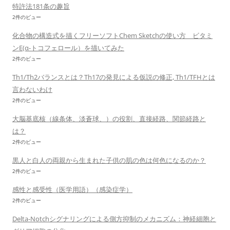
特許法181条の趣旨
2件のビュー
化合物の構造式を描くフリーソフトChem Sketchの使い方 ビタミ
ンE(α-トコフェロール）を描いてみた
2件のビュー
Th1/Th2バランスとは？Th17の発見による仮説の修正, Th1/TFHとは
言わないわけ
2件のビュー
大脳基底核（線条体、淡蒼球、）の役割、直接経路、関節経路と
は？
2件のビュー
黒人と白人の両親から生まれた子供の肌の色は何色になるのか？
2件のビュー
感性と感受性（医学用語）（感染症学）
2件のビュー
Delta-Notchシグナリングによる側方抑制のメカニズム：神経細胞と