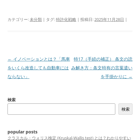
カテゴリー:
未分類
| タグ:
特許化戦略
| 投稿日:
2025年11月28日
|
投
←
イノベーションとは？「馬車
特17（手続の補正） 条文の読
稿
をいくら改造しても自動車には
み解き方：条文特有の言葉遣い
ナ
ならない」
を手掛かりに
→
ビ
ゲ
検索
ー
検索
シ
ョ
ン
popular posts
クラスカル・ウォリス検定 (Kruskal-Wallis test) とは？わかりやすい