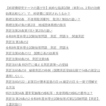
【科研費研究テーマの選び方】純粋な臨床試験（単剤 vs. ２剤の治療
効果比較など）で、科研費に採択されうるか？
商標法第50条 不使用取消審判: 取消と無効の違い？
商標法第47条の第2項 地域団体商標の除斥
意匠法第26条第1項と第2項の違い
令和8年度弁理士試験短答問題 意匠 問題９ 関連意匠
意匠法 第3条の2
令和8年度弁理士試験短答問題 意匠 問題８
意匠法第60条の12 国際公表の効果等
意匠法第60条の6、意匠法第9条
意匠法61条 特許庁に備える意匠原簿への登録
意匠法60条の9 秘密意匠の特例（国際意匠登録出願で14条の規定は
適用しない）
意匠法60の22：起算日が謄本送達の日 vs 確定の日 を一発で理解す
る方法
特許法第94条 通常実施権の移転等：先使用権の移転の要件は？
意匠法 第29条の2 令和8年度弁理士試験短答式筆記試験問題【意匠】
５選択肢(ﾆ)