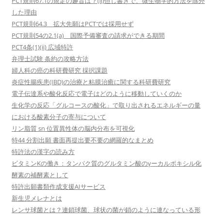
PCT規則67.1の規定の趣旨は？(ii)但し書きで、微生物学的方法を除外
した理由
PCT規則64.3 拡大先願はPCTでは採用せず
PCT規則54の2.1(a) 国際予備審査の請求ができる期間
PCT4条(1)(ii) 広域特許
弁理士試験 条約の攻略方法
婦人科の癌の科研費研究 採択課題
炎症性腸疾患(IBD)の治療と粘膜治癒に関する科研費研究
電子伝達系や酸化反応で電子はどのように移動していくのか
生化学の反応「グルコースの酸化」で取り出されるエネルギーの量
における酸素分子の寄与について
リン脂質 sn 位置異性体の脳内分布を可視化
特44 分割出願 書面再提出要不要の網羅的なまとめ
特許法の漢字の読み方
ビタミンKの働き：タンパク質のグルタミン酸のγーカルボキシル化
酵素の補酵素として
特許出願書類作成支援AIサービス
新生児メレナとは
レンサ球菌とは？連鎖球菌、球状の菌が鎖のように連なっている形