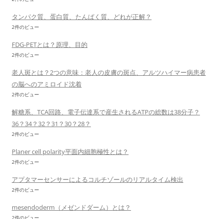
タンパク質、蛋白質、たんぱく質、どれが正解？
2件のビュー
FDG-PETとは？原理、目的
2件のビュー
老人斑とは？2つの意味：老人の皮膚の斑点、アルツハイマー病患者
の脳へのアミロイド沈着
2件のビュー
解糖系、TCA回路、電子伝達系で産生されるATPの総数は38分子？
36？34？32？31？30？28？
2件のビュー
Planer cell polarity平面内細胞極性とは？
2件のビュー
アプタマーセンサーによるコルチゾールのリアルタイム検出
2件のビュー
mesendoderm（メゼンドダーム）とは？
2件のビュー