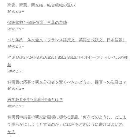
間質、間葉、間充織、結合組織の違い
5件のビュー
保険収載と保険償還：言葉の意味
5件のビュー
パリ条約 条文全文（フランス語原文、英語公式訳文、日本語訳）
5件のビュー
P1,P1A,P2,P2A,P3,P3A,BSL1,BSL2,BSL3バイオセーフティレベルの種
類
5件のビュー
科研費の応募で研究分担者を置くべきかどうか、採否への影響は？
5件のビュー
医学教育分野別認証評価とは？
4件のビュー
科研費申請書の研究計画欄に纏わる混乱「何をどのように、どこま
で明らかにしようとするのか」には何をどのように書けばよいの
か？