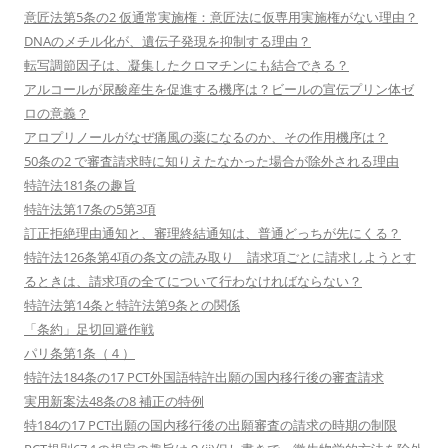
意匠法第5条の2 仮通常実施権：意匠法に仮専用実施権がない理由？
DNAのメチル化が、遺伝子発現を抑制する理由？
転写調節因子は、凝集したクロマチンにも結合できる？
アルコールが尿酸産生を促進する機序は？ビールの宣伝プリン体ゼ
ロの意義？
アロプリノールがなぜ痛風の薬になるのか、その作用機序は？
50条の2 で審査請求時に知りえたなかった場合が除外される理由
特許法181条の趣旨
特許法第17条の5第3項
訂正拒絶理由通知と、審理終結通知は、普通どっちが先にくる？
特許法126条第4項の条文の読み取り 請求項ごとに請求しようとす
るときは、請求項の全てについて行わなければならない？
特許法第14条と特許法第9条との関係
「条約」足切回避作戦
パリ条第1条（４）
特許法184条の17 PCT外国語特許出願の国内移行後の審査請求
実用新案法48条の8 補正の特例
特184の17 PCT出願の国内移行後の出願審査の請求の時期の制限