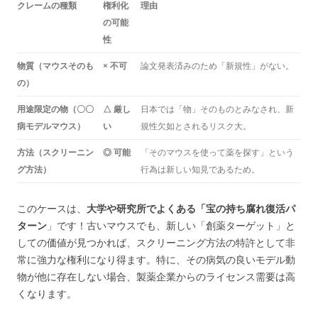
クレームの種類
権利化
理由
の可能
性
物質（マウスそのも
× 不可
論文発表済みのため「新規性」がない。
の）
用途限定の物（〇〇
△ 厳し
日本では「物」そのものとみなされ、新
病モデルマウス）
い
規性欠如とされるリスク大。
方法（スクリーニン
◎ 可能
「そのマウスを使って薬を探す」という
グ方法）
行為は新しい知見であるため。
このケースは、
大学や研究所でよくある「宝の持ち腐れ復活パ
ターン
」です！古いマウスでも、新しい「創薬ターゲット」と
しての価値が見つかれば、スクリーニング方法の特許として非
常に強力な権利になり得ます。特に、その病気の良いモデル動
物が他に存在しない場合、製薬企業からのライセンス需要は高
くなります。