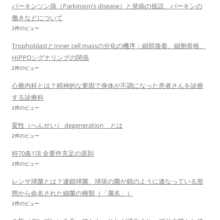
パーキンソン病（Parkinson’s disease）と発病の仮説、パーキンの
働きなどについて
2件のビュー
TrophoblastとInner cell massの分化の機序：細部接着、細胞骨格、
HIPPOシグナリングの関係
2件のビュー
心療内科とは？精神的な要因で身体が不調になった患者さんを診療
する診療科
2件のビュー
変性（へんせい） degeneration とは
2件のビュー
特70条1項 全要件充足の原則
2件のビュー
レンサ球菌とは？連鎖球菌、球状の菌が鎖のように連なっている形
態から命名された細菌の種類（「属名」）
2件のビュー