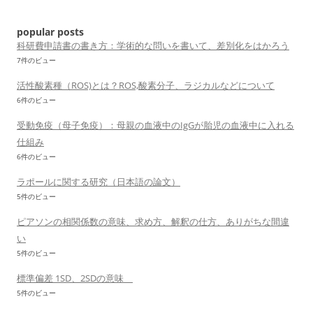
popular posts
科研費申請書の書き方：学術的な問いを書いて、差別化をはかろう
7件のビュー
活性酸素種（ROS)とは？ROS,酸素分子、ラジカルなどについて
6件のビュー
受動免疫（母子免疫）：母親の血液中のIgGが胎児の血液中に入れる
仕組み
6件のビュー
ラポールに関する研究（日本語の論文）
5件のビュー
ピアソンの相関係数の意味、求め方、解釈の仕方、ありがちな間違
い
5件のビュー
標準偏差 1SD、2SDの意味
5件のビュー