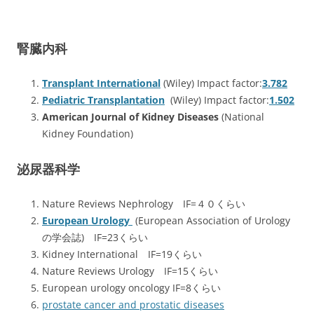
腎臓内科
Transplant International
(Wiley)
Impact factor:
3.782
Pediatric Transplantation
(Wiley) Impact factor:
1.502
American Journal of Kidney Diseases
(National
Kidney Foundation)
泌尿器科学
Nature Reviews Nephrology IF=４０くらい
European Urology
(European Association of Urology
の学会誌) IF=23くらい
Kidney International IF=19くらい
Nature Reviews Urology IF=15くらい
European urology oncology IF=8くらい
prostate cancer and prostatic diseases