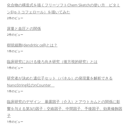
化合物の構造式を描くフリーソフトChem Sketchの使い方 ビタミ
ンE(α-トコフェロール）を描いてみた
2件のビュー
尿量と血圧との関係
2件のビュー
樹状細胞(dendritic cell)とは？
1件のビュー
臨床研究における後ろ向き研究（後方視的研究）とは
1件のビュー
研究者が決めた遺伝子セット（パネル）の発現量を解析できる
NanoString社のnCounter
1件のビュー
臨床研究のデザイン 暴露因子（介入）とアウトカムとの関係に影
響を与える第3の因子：交絡因子、中間因子、予後因子、効果修飾因
子
1件のビュー