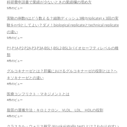
科研費申請書で業績が少ないときの業績欄の埋め方
5件のビュー
実験の例数nはどう数える？細胞ディッシュ3枚(triplicate)ｘ3回の実
験をn=9としてよい？ダメ！biological replicateとtechnical replicate
の違い
5件のビュー
P1,P1A,P2,P2A,P3,P3A,BSL1,BSL2,BSL3バイオセーフティレベルの種
類
4件のビュー
グルコキナーゼとは？肝臓におけるグルコキナーゼの役割とは？ヘ
キソキナーゼとの違い
4件のビュー
医療コンフリクト・マネジメントとは
4件のビュー
脂質の運搬方法：キロミクロン、VLDL、LDL、HDLの役割
4件のビュー
クラスカル・ウォリス検定 (Kruskal-Wallis test) とは？わかりやすい