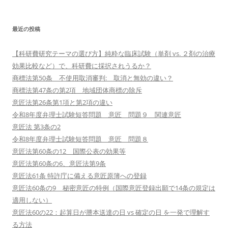
最近の投稿
【科研費研究テーマの選び方】純粋な臨床試験（単剤 vs. ２剤の治療
効果比較など）で、科研費に採択されうるか？
商標法第50条 不使用取消審判: 取消と無効の違い？
商標法第47条の第2項 地域団体商標の除斥
意匠法第26条第1項と第2項の違い
令和8年度弁理士試験短答問題 意匠 問題９ 関連意匠
意匠法 第3条の2
令和8年度弁理士試験短答問題 意匠 問題８
意匠法第60条の12 国際公表の効果等
意匠法第60条の6、意匠法第9条
意匠法61条 特許庁に備える意匠原簿への登録
意匠法60条の9 秘密意匠の特例（国際意匠登録出願で14条の規定は
適用しない）
意匠法60の22：起算日が謄本送達の日 vs 確定の日 を一発で理解す
る方法