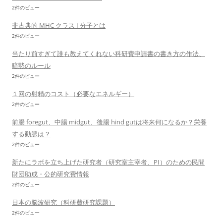
2件のビュー
非古典的 MHC クラス I 分子とは
2件のビュー
当たり前すぎて誰も教えてくれない科研費申請書の書き方の作法、
暗黙のルール
2件のビュー
１回の射精のコスト（必要なエネルギー）
2件のビュー
前腸 foregut、中腸 midgut、後腸 hind gutは将来何になるか？栄養
する動脈は？
2件のビュー
新たにラボを立ち上げた研究者（研究室主宰者、PI）のための民間
財団助成・公的研究費情報
2件のビュー
日本の脳波研究（科研費研究課題）
2件のビュー