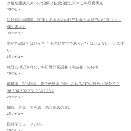
炎症性腸疾患(IBD)の治療と粘膜治癒に関する科研費研究
3件のビュー
科研費計画調書「関連する国内外の研究動向と本研究の位置づけ」
欄の書き方
3件のビュー
非劣性試験とは何か？「”有意に劣性であった”とはいえない」との違
い
3件のビュー
絶対に採択されない科研費計画調書（申請書）の特徴
2件のビュー
解糖系、TCA回路、電子伝達系で産生されるATPの総数は38分子？
36？34？32？31？30？28？
2件のビュー
間質、間葉、間充織、結合組織の違い
2件のビュー
医科学ニュース2025
2件のビュー