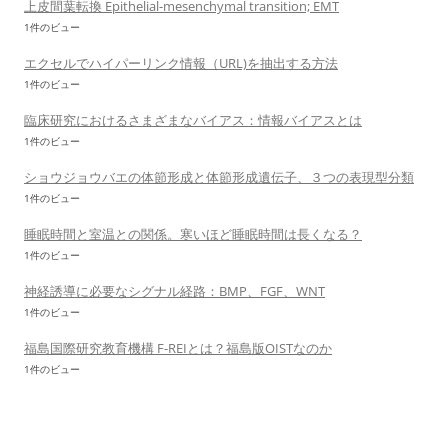
上皮間葉転換 Epithelial-mesenchymal transition; EMT
1件のビュー
エクセルでハイパーリンク情報（URL)を抽出する方法
1件のビュー
臨床研究におけるさまざまなバイアス：情報バイアスとは
1件のビュー
ショウジョウバエの体節形成と体節形成遺伝子、３つの表現型分類
1件のビュー
睡眠時間と室温との関係。寒いほど睡眠時間は長くなる？
1件のビュー
神経誘導に必要なシグナル経路：BMP、FGF、WNT
1件のビュー
福島国際研究教育機構 F-REIとは？福島版OISTなのか
1件のビュー