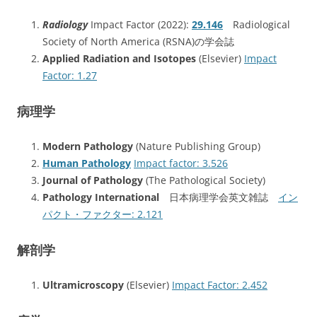
Radiology
Impact Factor (2022):
29.146
Radiological
Society of North America (RSNA)の学会誌
Applied Radiation and Isotopes
(Elsevier)
Impact
Factor: 1.27
病理学
Modern Pathology
(Nature Publishing Group)
Human Pathology
Impact factor: 3.526
Journal of Pathology
(The Pathological Society)
Pathology International
日本病理学会英文雑誌
イン
パクト・ファクター: 2.121
解剖学
Ultramicroscopy
(Elsevier)
Impact Factor: 2.452