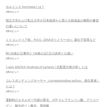
ホルミシス hormesisとは？
2件のビュー
国立大学および私立大学が日本政府から受ける助成金の種類や趣旨
の違いについて
2件のビュー
ミトコンドリア病、Pol G（DNAポリメラーゼγ）遺伝子変異など
2件のビュー
特126条訂正審判と134条の2訂正の請求との違い
2件のビュー
1-way ANOVA (Analysis of variants 1元配置分散分析）とは
2件のビュー
コレスポンディングオーサー（correspoinding author、責任著者）
とは？
2件のビュー
運動時のエネルギー代謝の変化 ATP,クレアチンリン酸、グリコー
ゲン、酸化的リン酸化、脂肪酸