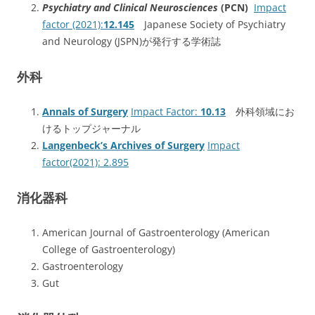
Psychiatry and Clinical Neurosciences
(PCN)
Impact
factor (2021):
12.145
Japanese Society of Psychiatry
and Neurology (JSPN)が発行する学術誌
外科
Annals of Surgery
Impact Factor:
10.13
外科領域にお
けるトップジャーナル
Langenbeck’s Archives of Surgery
Impact
factor(2021): 2.895
消化器科
American Journal of Gastroenterology (American
College of Gastroenterology)
Gastroenterology
Gut