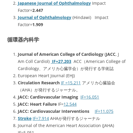
Japanese Journal of Ophthalmology
Impact
Factor=
2.447
Journal of Ophthalmology
(Hindawi) Impact
Factor=
1.909
循環器内科学
Journal of American College of Cardiology
(
JACC
, J
Am Coll Cardiol)
IF=27.203
ACC（American College of
Cardiology、アメリカ心臓学会）が発行する学術誌
European Heart Journal (EHJ)
Circulation Research
IF =15.211
アメリカ心臓協会
（AHA）が発行するジャーナル。
JACC: Cardiovascular Imaging
IF=16.051
JACC: Heart Failure
IF=
12.544
JACC: Cardiovascular Interventions
IF=11.075
Stroke
IF=7.914
AHAが発行するジャーナル
Journal of the American Heart Association (JAHA)
IF=5.051