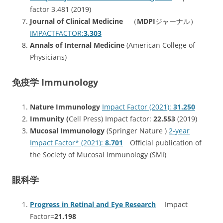
factor 3.481 (2019)
Journal of Clinical Medicine
（
MDPI
ジャーナル）
IMPACTFACTOR:
3.303
Annals of Internal Medicine
(American College of
Physicians)
免疫学 Immunology
Nature Immunology
Impact Factor (2021):
31.250
Immunity (
Cell Press) Impact factor:
22.553
(2019)
Mucosal Immunology
(Springer Nature )
2-year
Impact Factor* (2021):
8.701
Official publication of
the Society of Mucosal Immunology (SMI)
眼科学
Progress in Retinal and Eye Research
Impact
Factor=
21.198