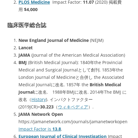
PLOS Medicine
Impact Factor:
11.07
(2020) 掲載費
用
$4,000
臨床医学総合誌
New England Journal of Medicine
(NEJM)
Lancet
JAMA
(Journal of the American Medical Association)
BMJ
(British Medical Journal): 1840年the Provincial
Medical and Surgical Journalとして創刊. 1853年the
London Journal of Medicineと合併し the Associated
Medical Journalに改名. 1857年 the
British Medical
Journal
に改名. 1988年BMJに改名. 2014年The BMJ に
改名（
History
). インパクトファクター
(2019JCR)=
30.223
（
ウィキペディア
）.
JAMA Network Open
https://jamanetwork.com/journals/jamanetworkopen
Impact Factor is
13.8
.
European Journal of Clinical Investigation
Impact