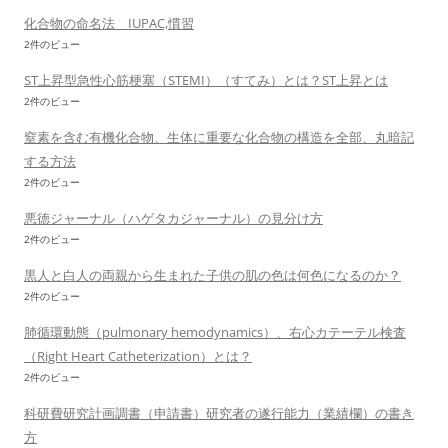
化合物の命名法 IUPAC,慣習
2件のビュー
ST上昇型急性心筋梗塞（STEMI）（すてみ）とは？ST上昇とは
2件のビュー
窒素を含む有機化合物、生体に重要な化合物の構造を全部、丸暗記
する方法
2件のビュー
悪徳ジャーナル（ハゲタカジャーナル）の見分け方
2件のビュー
黒人と白人の両親から生まれた子供の肌の色は何色になるのか？
2件のビュー
肺循環動態（pulmonary hemodynamics）、右心カテーテル検査
（Right Heart Catheterization）とは？
2件のビュー
科研費研究計画調書（申請書）研究者の遂行能力（業績欄）の書き
方