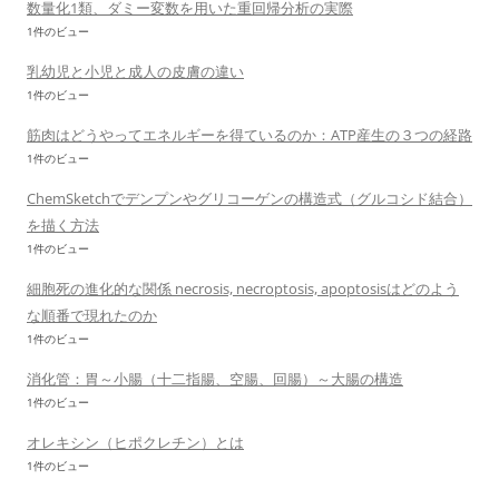
数量化1類、ダミー変数を用いた重回帰分析の実際
1件のビュー
乳幼児と小児と成人の皮膚の違い
1件のビュー
筋肉はどうやってエネルギーを得ているのか：ATP産生の３つの経路
1件のビュー
ChemSketchでデンプンやグリコーゲンの構造式（グルコシド結合）
を描く方法
1件のビュー
細胞死の進化的な関係 necrosis, necroptosis, apoptosisはどのよう
な順番で現れたのか
1件のビュー
消化管：胃～小腸（十二指腸、空腸、回腸）～大腸の構造
1件のビュー
オレキシン（ヒポクレチン）とは
1件のビュー