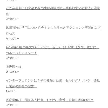
2025年最新：研究者必見の生成AI活用術 – 業務効率化の方法と注意
点
2件のビュー
休眠特許の活用について 今すぐにとるべきアクションと実践的なプ
ロセス
2件のビュー
特178条1項 の条文でOR（又は、若しくは）AND（及び、並びに）
のルールをマスター！
2件のビュー
上級医とは
2件のビュー
インターフェロンとは？その種類と効果、セルシグナリング、発見
と製剤の開発の歴史
2件のビュー
多変量解析に関する入門書 お勧め、定番、超初心者向けなど
2件のビュー