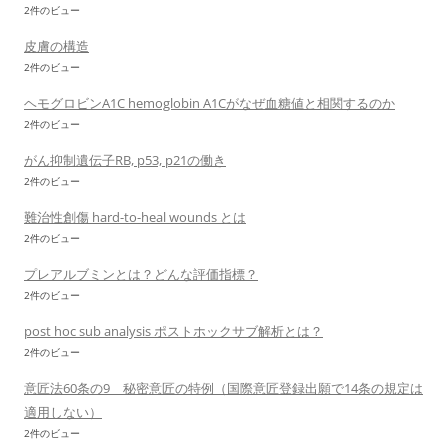
2件のビュー
皮膚の構造
2件のビュー
ヘモグロビンA1C hemoglobin A1Cがなぜ血糖値と相関するのか
2件のビュー
がん抑制遺伝子RB, p53, p21の働き
2件のビュー
難治性創傷 hard-to-heal wounds とは
2件のビュー
プレアルブミンとは？どんな評価指標？
2件のビュー
post hoc sub analysis ポストホックサブ解析とは？
2件のビュー
意匠法60条の9 秘密意匠の特例（国際意匠登録出願で14条の規定は
適用しない）
2件のビュー