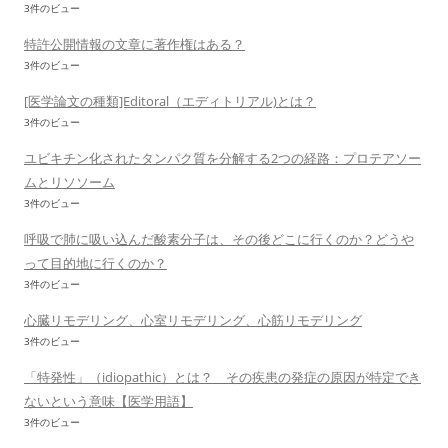
3件のビュー
特許公開情報の文章に著作権はある？
3件のビュー
[医学論文の種類]Editoral（エディトリアル)とは？
3件のビュー
ユビキチン化されたタンパク質を分解する2つの経路：プロテアソー
ムとリソソーム
3件のビュー
呼吸で肺に吸い込んだ酸素分子は、その後どこに行くのか？どうや
って目的地に行くのか？
3件のビュー
心臓リモデリング、心室リモデリング、心筋リモデリング
3件のビュー
「特発性」（idiopathic）とは？ その疾患の発症の原因が特定でき
ないという意味【医学用語】
3件のビュー