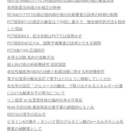
特許法184条の17 PCT外国語特許出願の国内移行後の審査請求
実用新案法48条の8 補正の特例
特184の17 PCT出願の国内移行後の出願審査の請求の時期の制限
PCT規則67.1の規定の趣旨は？(ii)但し書きで、微生物学的方法を除外
した理由
PCT規則64.3 拡大先願はPCTでは採用せず
PCT規則54の2.1(a) 国際予備審査の請求ができる期間
PCT4条(1)(ii) 広域特許
弁理士試験 条約の攻略方法
婦人科の癌の科研費研究 採択課題
炎症性腸疾患(IBD)の治療と粘膜治癒に関する科研費研究
電子伝達系や酸化反応で電子はどのように移動していくのか
生化学の反応「グルコースの酸化」で取り出されるエネルギーの量
における酸素分子の寄与について
リン脂質 sn 位置異性体の脳内分布を可視化
特44 分割出願 書面再提出要不要の網羅的なまとめ
特許法の漢字の読み方
ビタミンKの働き：タンパク質のグルタミン酸のγーカルボキシル化
酵素の補酵素として