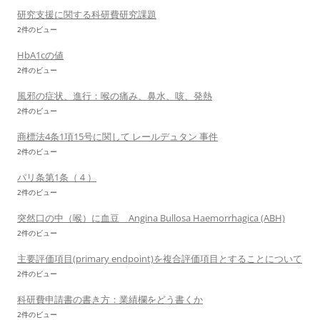
研究支援に関する科研費研究課題
2件のビュー
HbA1cの値
2件のビュー
風邪の症状、進行：喉の痛み、鼻水、咳、発熱
2件のビュー
商標法4条1項15号に関して レールデュタン 事件
2件のビュー
パリ条第1条（４）
2件のビュー
突然口の中（喉）に血豆 Angina Bullosa Haemorrhagica (ABH)
2件のビュー
主要評価項目(primary endpoint)を複合評価項目とすることについて
2件のビュー
科研費申請書の書き方：業績欄をどう書くか
2件のビュー