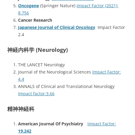
Oncogene
(Springer Nature)
Impact Factor (2021):
8.756
Cancer Research
Japanese Journal of Clinical Oncology
Impact Factor
2.4
神経内科学 (Neurology)
THE LANCET Neurology
Journal of the Neurological Sciences
Impact Factor:
4.4
ANNALS of Clinical and Translational Neurology
Impact factor:3.66
精神神経科
American Journal Of Psychiatry
Impact Factor:
19.242