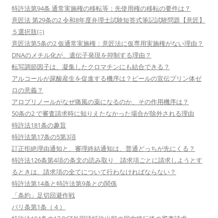
特許法第94条 通常実施権の移転等：先使用権の移転の要件は？
意匠法 第29条の2 令和8年度弁理士試験短答式筆記試験問題【意匠】
５選択肢(ﾆ)
意匠法第5条の2 仮通常実施権：意匠法に仮専用実施権がない理由？
DNAのメチル化が、遺伝子発現を抑制する理由？
転写調節因子は、凝集したクロマチンにも結合できる？
アルコールが尿酸産生を促進する機序は？ビールの宣伝プリン体ゼ
ロの意義？
アロプリノールがなぜ痛風の薬になるのか、その作用機序は？
50条の2 で審査請求時に知りえたなかった場合が除外される理由
特許法181条の趣旨
特許法第17条の5第3項
訂正拒絶理由通知と、審理終結通知は、普通どっちが先にくる？
特許法126条第4項の条文の読み取り 請求項ごとに請求しようとす
るときは、請求項の全てについて行わなければならない？
特許法第14条と特許法第9条との関係
「条約」足切回避作戦
パリ条第1条（４）