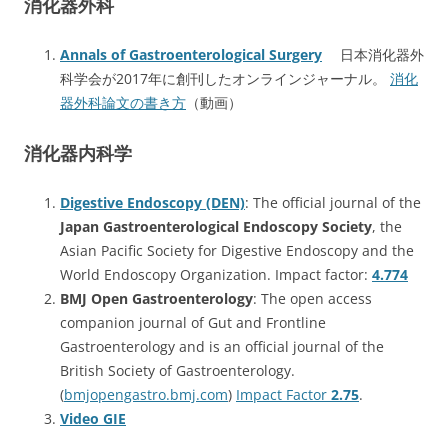
消化器外科
Annals of Gastroenterological Surgery
日本消化器外
科学会が2017年に創刊したオンラインジャーナル。
消化
器外科論文の書き方
（動画）
消化器内科学
Digestive Endoscopy (DEN)
: The official journal of the
Japan Gastroenterological Endoscopy Society
, the
Asian Pacific Society for Digestive Endoscopy and the
World Endoscopy Organization. Impact factor:
4.774
BMJ Open Gastroenterology
: The open access
companion journal of Gut and Frontline
Gastroenterology and is an official journal of the
British Society of Gastroenterology.
(
bmjopengastro.bmj.com
)
Impact Factor
2.75
.
Video GIE