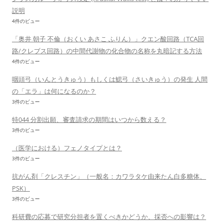
説明
4件のビュー
「奥井 朝子 不倫（おくい あさこ ふりん）」クエン酸回路（TCA回
路/クレブス回路）の中間代謝物の化合物の名称を丸暗記する方法
4件のビュー
咽頭弓（いんとうきゅう）もしくは鰓弓（さいきゅう）の発生 人間
の「エラ」は何になるのか？
3件のビュー
特044 分割出願、審査請求の期間はいつから数える？
3件のビュー
（医学における）フェノタイプとは？
3件のビュー
抗がん剤「クレスチン」（一般名：カワラタケ由来たん白多糖体、
PSK）
3件のビュー
科研費の応募で研究分担者を置くべきかどうか、採否への影響は？