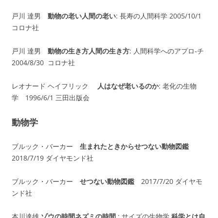
戸川 達男
動物の老い人間の老い
: 長寿の人間科学 2005/10/1
コロナ社
戸川 達男
動物の生き方人間の生き方
: 人間科学へのアプロ-チ
2004/8/30 コロナ社
レオナード ヘイフリック ‎
人はなぜ老いるのか
: 老化の生物
学 1996/6/1 三田出版会
動物学
ブルック・バーカー
生まれたときからせつない動物図鑑
2018/7/19 ダイヤモンド社
ブルック・バーカー
せつない動物図鑑
2017/7/20 ダイヤモ
ンド社
本川達雄
ゾウの時間ネズミの時間
: サイズの生物学
科学とは自