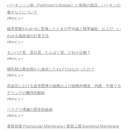
パーキンソン病（Parkinson’s disease）と発病の仮説、パーキンの
働きなどについて
2件のビュー
確率変数XをaX+bに変換したときの平均値と標準偏差、および、い
わゆる偏差値の計算方法
2件のビュー
タンパク質、蛋白質、たんぱく質、どれが正解？
2件のビュー
哺乳類は爬虫類から進化したわけではなかったの？
2件のビュー
高血圧における血管肥厚の細胞および細胞外構造：内膜・中膜リモ
デリングの機序的解析
2件のビュー
ペラグラ撲滅の歴史的経緯
2件のビュー
黄斑前膜 Premacular Membrane / 黄斑上膜 Epiretinal Membrane