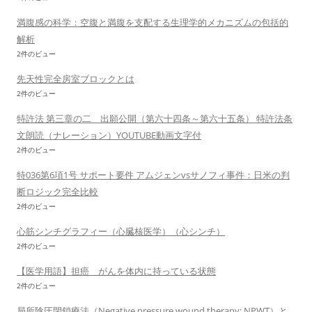
満腹感の科学：空腹と満腹を支配する生理学的メカニズムの包括的
解析
2件のビュー
先天性完全房室ブロックとは
2件のビュー
特許法 第三章の二 出願公開（第六十四条～第六十五条） 特許法条
文朗読（ナレーション）YOUTUBE動画文字付
2件のビュー
特036第6項1号 サポート要件 アムジェンvsサノフィ事件：日米の判
断ロジック完全比較
2件のビュー
心筋シンチグラフィー（心臓核医学）（心シンチ）
2件のビュー
【医学用語】担癌 がんを体内に持っている状態
2件のビュー
局所陰圧閉鎖療法（Negative pressure wound therapy; NPWT）と