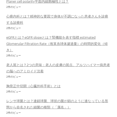
Planer cell polarity平面内細胞極性とは？
2件のビュー
心療内科とは？精神的な要因で身体が不調になった患者さんを診療
する診療科
2件のビュー
eGFRとは？eGFR slopeとは？腎機能を表す指標 estimated
Glomerular Filtration Rate（推算糸球体濾過量）の時間的変化（傾
き）
2件のビュー
老人斑とは？2つの意味：老人の皮膚の斑点、アルツハイマー病患者
の脳へのアミロイド沈着
2件のビュー
胸骨正中切開（心臓外科手術）とは
2件のビュー
レンサ球菌とは？連鎖球菌、球状の菌が鎖のように連なっている形
態から命名された細菌の種類（「属名」）
2件のビュー