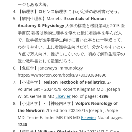
ージもある大著。
【病理学】ロビンス病理学 これが定番の教科書だそう。
【解剖生理学】Marieb,
Essentials of Human
Anatomy & Physiology
人体の構造と機能第4版 2015 医
学書院 著者は動物生理学を修めた後に看護学を学んだ人
で、医学者が医学部学生向けに書いた本とは一味違って、
わかりやすい。主に看護学生向けだが、分かりやすいとい
う点で万人向け。挫折しにくいので、初めて解剖生理学の
読む教科書として最適だろう。
【免疫学】Janeway’s Immunology
https://wwnorton.com/books/9780393884890
【小児科学】
Nelson Textbook of Pediatrics
, 2-
Volume Set – 2024/5/9 Robert Kliegman MD , Joseph
W. St. Geme III MD
Elsevier
No. of pages:
4896
【小児科学】・【神経内科学】
Volpe’s Neurology of
the Newborn
7th edition 2024/5/15 Joseph J. Volpe
MD, Terrie E. Inder MB ChB MD
Elsevier
No. of pages:
1240
【産科学】
Williams Obstetrics
26e 2022/4/7 F. Gary