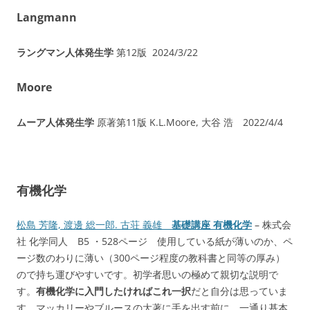
Langmann
ラングマン人体発生学
第12版 2024/3/22
Moore
ムーア人体発生学
原著第11版 K.L.Moore, 大谷 浩 2022/4/4
有機化学
松島 芳隆, 渡邊 総一郎. 古荘 義雄
基礎講座 有機化学
– 株式会
社 化学同人 B5 ・528ページ 使用している紙が薄いのか、ペ
ージ数のわりに薄い（300ページ程度の教科書と同等の厚み）
ので持ち運びやすいです。初学者思いの極めて親切な説明で
す。
有機化学に入門したければこれ一択
だと自分は思っていま
す。マッカリーやブルースの大著に手を出す前に、一通り基本