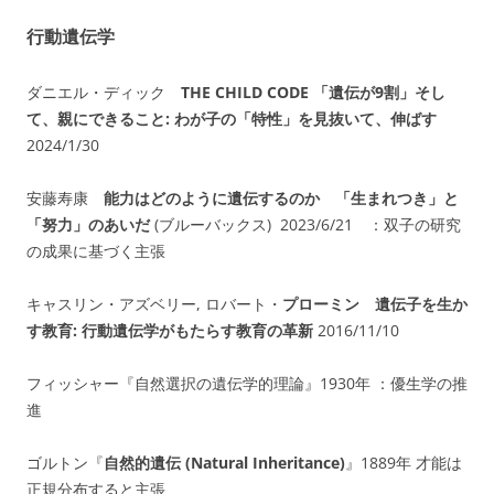
行動遺伝学
ダニエル・ディック
THE CHILD CODE 「遺伝が9割」そし
て、親にできること: わが子の「特性」を見抜いて、伸ばす
2024/1/30
安藤寿康
能力はどのように遺伝するのか 「生まれつき」と
「努力」のあいだ
(ブルーバックス) 2023/6/21 ：双子の研究
の成果に基づく主張
キャスリン・アズベリー, ロバート・
プローミン
遺伝子を生か
す教育: 行動遺伝学がもたらす教育の革新
2016/11/10
フィッシャー『自然選択の遺伝学的理論』1930年 ：優生学の推
進
ゴルトン『
自然的遺伝 (Natural Inheritance)
』1889年 才能は
正規分布すると主張