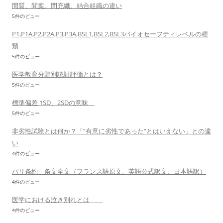
間質、間葉、間充織、結合組織の違い
5件のビュー
P1,P1A,P2,P2A,P3,P3A,BSL1,BSL2,BSL3バイオセーフティレベルの種
類
5件のビュー
医学教育分野別認証評価とは？
5件のビュー
標準偏差 1SD、2SDの意味
5件のビュー
非劣性試験とは何か？「”有意に劣性であった”とはいえない」との違
い
4件のビュー
パリ条約 条文全文（フランス語原文、英語公式訳文、日本語訳）
4件のビュー
医学における泣き別れとは
4件のビュー