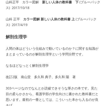
山科正平 カラー図解
新しい人体の教科書 下
(ブルーバック
ス)
2017/10/18
山科 正平
カラー図解 新しい人体の教科書 上
(ブルーバック
ス) 2017/4/19
解剖生理学
人間の体はどういう仕組みで動いているのか？に関する知識が
まとまっているのが解剖生理学という学問分野です。
なるほどなっとく解剖生理学
改訂2版 南山堂 多久和 典子、多久和 陽 著
303ページなのでなんとか読破できそうな厚さの本です。見た
目の柔らかさから、看護学部の学生向けに書かれた教科書だと
思います。最初の一冊としては、こういった本から入るのが良
さげ。