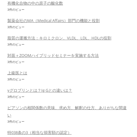
有機化合物の中の原子の酸化数
3件のビュー
製薬会社のMA（Medical Affairs）部門の機能と役割
3件のビュー
脂質の運搬方法：キロミクロン、VLDL、LDL、HDLの役割
3件のビュー
対面＋ZOOMハイブリッドセミナーを実施する方法
3件のビュー
上級医とは
3件のビュー
γグロブリンとは？Ig Gとの違いは？
3件のビュー
ピアソンの相関係数の意味、求め方、解釈の仕方、ありがちな間違
い
3件のビュー
特038条の3（相当な損害額の認定）