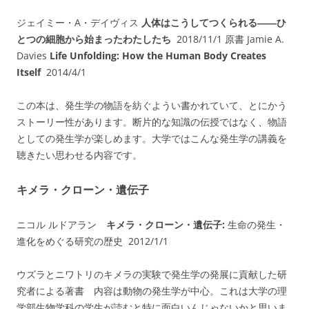
ジェイミー・A・デイヴィス
人体はこうしてつくられる――ひ
とつの細胞から始まったわたしたち
2018/11/1 原書
Jamie A.
Davies
Life Unfolding: How the Human Body Creates
Itself
2014/4/1
この本は、発生学の物語を紡ぐようい書かれていて、とにかう
ストーリー性があります。断片的な知識の伝授ではなく、物語
としての発生学が楽しめます。大学ではこんな発生学の講義を
聴きたい思わせる内容です。
キメラ・クローン・遺伝子
ニコル ルドアラン
キメラ・クローン・遺伝子:
生命の発生・
進化をめぐる研究の歴史 2012/1/1
ウズラとニワトリのキメラの実験で発生学の発展に貢献した研
究者による著書 内容は動物の発生学が中心。これは大学の理
学部生物学科の学生が読むと特に面白いんじゃないかと思いま