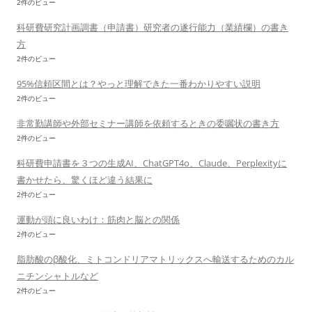
2件のビュー
科研費研究計画調書（申請書）研究者の遂行能力（業績欄）の書き
方
2件のビュー
95%信頼区間とは？やっと理解できた一番わかりやすい説明
2件のビュー
非常勤講師や外部セミナー講師を依頼するときの委嘱状の書き方
2件のビュー
科研費申請書を３つの生成AI、ChatGPT4o、Claude、Perplexityに
書かせたら、驚くほど違う結果に
2件のビュー
運動が頭に良いわけ：筋肉と脳との関係
2件のビュー
脂肪酸のβ酸化、ミトコンドリアマトリックスへ輸送するためのカル
ニチンシャトルなど
2件のビュー