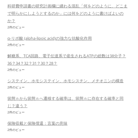
科研費申請書の研究計画欄に纏わる混乱「何をどのように、どこま
で明らかにしようとするのか」には何をどのように書けばよいの
か？
2件のビュー
α-リポ酸 (alpha-lipoic acid)の強力な抗酸化作用
2件のビュー
解糖系、TCA回路、電子伝達系で産生されるATPの総数は38分子？
36？34？32？31？30？28？
2件のビュー
システイン、ホモシステイン、ホモシスチン、メチオニンの構造
2件のビュー
状態ｎから状態ｎへ遷移する確率は、状態ｎに存在する確率と同
じ？違う？
2件のビュー
保険収載と保険償還：言葉の意味
2件のビュー