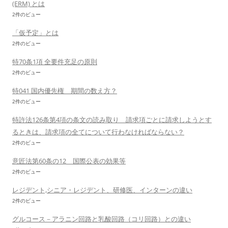
(ERM) とは
2件のビュー
「仮予定」とは
2件のビュー
特70条1項 全要件充足の原則
2件のビュー
特041 国内優先権 期間の数え方？
2件のビュー
特許法126条第4項の条文の読み取り 請求項ごとに請求しようとす
るときは、請求項の全てについて行わなければならない？
2件のビュー
意匠法第60条の12 国際公表の効果等
2件のビュー
レジデント,シニア・レジデント、研修医、インターンの違い
2件のビュー
グルコース－アラニン回路と乳酸回路（コリ回路）との違い