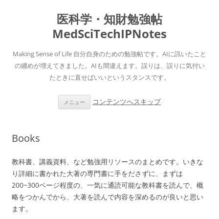
医科学・知財勉強帖
MedSciTechIPNotes
Making Sense of Life 自分自身のための勉強帖です。AIに訊いたこと
の纏めが増えてきました。AIも間違えます。誤りは、誤りに気付い
たときに直せばいいというスタンスです。
コンテンツへスキップ
メニュー
Books
教科書、講義資料、など勉強用リソースのまとめです。いきな
り詳細に書かれた大著の専門書に手をださずに、まずは
200~300ページ程度の、一気に通読可能な教科書を読んで、概
略をつかんでから、大著を読んで内容を深めるのが良いと思い
ます。