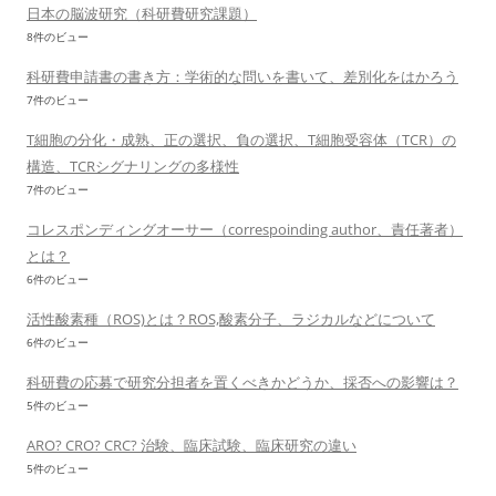
日本の脳波研究（科研費研究課題）
8件のビュー
科研費申請書の書き方：学術的な問いを書いて、差別化をはかろう
7件のビュー
T細胞の分化・成熟、正の選択、負の選択、T細胞受容体（TCR）の
構造、TCRシグナリングの多様性
7件のビュー
コレスポンディングオーサー（correspoinding author、責任著者）
とは？
6件のビュー
活性酸素種（ROS)とは？ROS,酸素分子、ラジカルなどについて
6件のビュー
科研費の応募で研究分担者を置くべきかどうか、採否への影響は？
5件のビュー
ARO? CRO? CRC? 治験、臨床試験、臨床研究の違い
5件のビュー