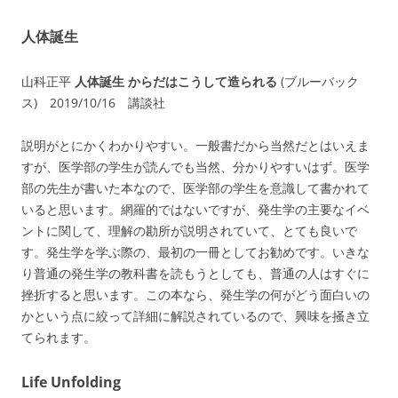
人体誕生
山科正平
人体誕生 からだはこうして造られる
(ブルーバック
ス) 2019/10/16 講談社
説明がとにかくわかりやすい。一般書だから当然だとはいえま
すが、医学部の学生が読んでも当然、分かりやすいはず。医学
部の先生が書いた本なので、医学部の学生を意識して書かれて
いると思います。網羅的ではないですが、発生学の主要なイベ
ントに関して、理解の勘所が説明されていて、とても良いで
す。発生学を学ぶ際の、最初の一冊としてお勧めです。いきな
り普通の発生学の教科書を読もうとしても、普通の人はすぐに
挫折すると思います。この本なら、発生学の何がどう面白いの
かという点に絞って詳細に解説されているので、興味を掻き立
てられます。
Life Unfolding