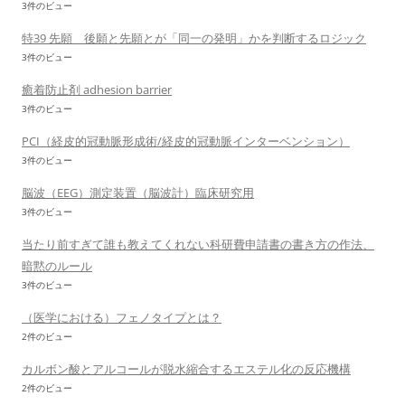
3件のビュー
特39 先願 後願と先願とが「同一の発明」かを判断するロジック
3件のビュー
癒着防止剤 adhesion barrier
3件のビュー
PCI（経皮的冠動脈形成術/経皮的冠動脈インターベンション）
3件のビュー
脳波（EEG）測定装置（脳波計）臨床研究用
3件のビュー
当たり前すぎて誰も教えてくれない科研費申請書の書き方の作法、
暗黙のルール
3件のビュー
（医学における）フェノタイプとは？
2件のビュー
カルボン酸とアルコールが脱水縮合するエステル化の反応機構
2件のビュー