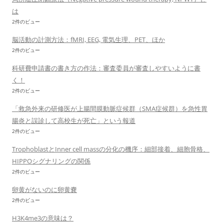
は
2件のビュー
脳活動の計測方法：fMRI, EEG, 電気生理、PET、ほか
2件のビュー
科研費申請書の書き方の作法：審査委員が審査しやすいように書
く！
2件のビュー
「救急外来の研修医が上腸間膜動脈症候群（SMA症候群）を急性胃
腸炎と誤診して高校生が死亡」という報道
2件のビュー
TrophoblastとInner cell massの分化の機序：細部接着、細胞骨格、
HIPPOシグナリングの関係
2件のビュー
卵黄がないのに卵黄嚢
2件のビュー
H3K4me3の意味は？