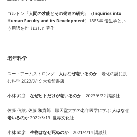
ゴルトン『
人間の才能とその発達の研究』（Inquiries into
Human Faculty and its Development
）1883年 優生学とい
う用語を作り出した著作
老年科学
スー・アームストロング
人はなぜ老いるのか
―老化の謎に挑
む科学 2023/9/19 大修館書店
小林 武彦
なぜヒトだけが老いるのか
2023/6/22 講談社
佐藤 信紘, 佐藤 和貴郎 順天堂大学の老年医学に学ぶ
人はなぜ
老いるのか
2022/3/19 世界文化社
小林 武彦
生物はなぜ死ぬのか
2021/4/14 講談社