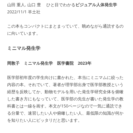
山田 重人, 山口 豊 ひと目でわかる
ビジュアル人体発生学
2022/11/1 羊土社
この本もコンパクトにまとまっていて、眺めながら通読するの
に向いています。
ミニマル発生学
岡敦子 ミニマル発生学 医学書院 2023年
医学部初年度の学生向けに書かれた、本当にミニマムに絞った
内容の本。それでいて、著者が理学部出身で医学部教授という
経歴を反映してか、動物モデルを用いた発生学研究全体を俯瞰
した書き方にもなっていて、医学部の先生が書いた発生学の教
科書とは一線を画す。本文が150ページなので一気に通読でき
る分量で、速習したい人や俯瞰したい人、最低限の知識が何か
を知りたい人にピッタリだと思います。