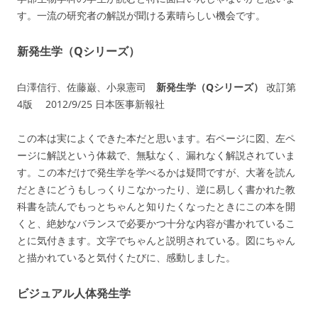
す。一流の研究者の解説が聞ける素晴らしい機会です。
新発生学（Qシリーズ）
白澤信行、佐藤巌、小泉憲司
新発生学（Qシリーズ）
改訂第
4版 2012/9/25 日本医事新報社
この本は実によくできた本だと思います。右ページに図、左ペ
ージに解説という体裁で、無駄なく、漏れなく解説されていま
す。この本だけで発生学を学べるかは疑問ですが、大著を読ん
だときにどうもしっくりこなかったり、逆に易しく書かれた教
科書を読んでもっとちゃんと知りたくなったときにこの本を開
くと、絶妙なバランスで必要かつ十分な内容が書かれているこ
とに気付きます。文字でちゃんと説明されている。図にちゃん
と描かれていると気付くたびに、感動しました。
ビジュアル人体発生学