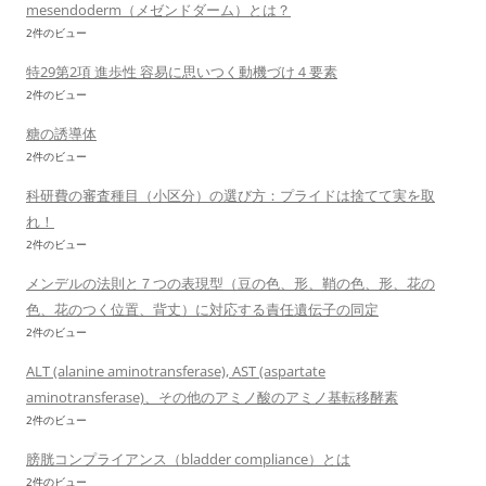
mesendoderm（メゼンドダーム）とは？
2件のビュー
特29第2項 進歩性 容易に思いつく動機づけ４要素
2件のビュー
糖の誘導体
2件のビュー
科研費の審査種目（小区分）の選び方：プライドは捨てて実を取
れ！
2件のビュー
メンデルの法則と７つの表現型（豆の色、形、鞘の色、形、花の
色、花のつく位置、背丈）に対応する責任遺伝子の同定
2件のビュー
ALT (alanine aminotransferase), AST (aspartate
aminotransferase)、その他のアミノ酸のアミノ基転移酵素
2件のビュー
膀胱コンプライアンス（bladder compliance）とは
2件のビュー