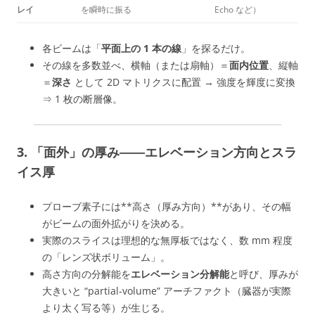
レイ
を瞬時に振る
Echo など）
各ビームは「
平面上の 1 本の線
」を探るだけ。
その線を多数並べ、横軸（または扇軸）＝
面内位置
、縦軸
＝
深さ
として 2D マトリクスに配置 → 強度を輝度に変換
⇒ 1 枚の断層像。
3. 「面外」の厚み――
エレベーション方向
とスラ
イス厚
プローブ素子には**高さ（厚み方向）**があり、その幅
がビームの面外拡がりを決める。
実際のスライスは理想的な無厚板ではなく、数 mm 程度
の「レンズ状ボリューム」。
高さ方向の分解能を
エレベーション分解能
と呼び、厚みが
大きいと “partial-volume” アーチファクト（臓器が実際
より太く写る等）が生じる。