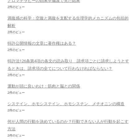
アロマテラピーの効果を脳波で見た結果
2件のビュー
満腹感の科学：空腹と満腹を支配する生理学的メカニズムの包括的
解析
2件のビュー
特許公開情報の文章に著作権はある？
2件のビュー
特許法126条第4項の条文の読み取り 請求項ごとに請求しようとす
るときは、請求項の全てについて行わなければならない？
2件のビュー
運動が頭に良いわけ：筋肉と脳との関係
2件のビュー
システイン、ホモシステイン、ホモシスチン、メチオニンの構造
2件のビュー
何が人間の行動を決めているのか？行動できない人が行動を起こす
方法
2件のビュー