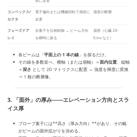
状に走査
コンベックス/
電子偏向または機械回転で扇状に
扇形の断層
セクタ
走査
フェーズドア
全素子を位相制御 → ビーム方向
扇形（心臓 2D-
レイ
を瞬時に振る
Echo など）
各ビームは「
平面上の 1 本の線
」を探るだけ。
その線を多数並べ、横軸（または扇軸）＝
面内位置
、縦軸
＝
深さ
として 2D マトリクスに配置 → 強度を輝度に変換
⇒ 1 枚の断層像。
3. 「面外」の厚み――
エレベーション方向
とスラ
イス厚
プローブ素子には**高さ（厚み方向）**があり、その幅
がビームの面外拡がりを決める。