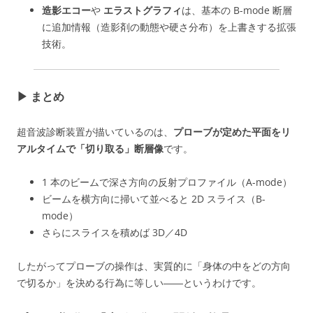
造影エコー
や
エラストグラフィ
は、基本の B-mode 断層
に追加情報（造影剤の動態や硬さ分布）を上書きする拡張
技術。
▶︎ まとめ
超音波診断装置が描いているのは、
プローブが定めた平面をリ
アルタイムで「切り取る」断層像
です。
1 本のビームで深さ方向の反射プロファイル（A-mode）
ビームを横方向に掃いて並べると 2D スライス（B-
mode）
さらにスライスを積めば 3D／4D
したがってプローブの操作は、実質的に「身体の中をどの方向
で切るか」を決める行為に等しい――というわけです。