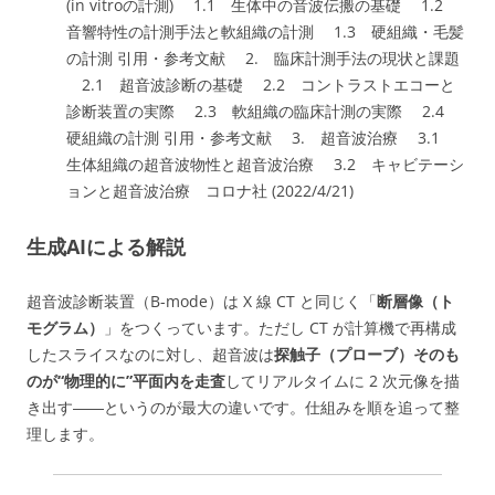
(in vitroの計測) 1.1 生体中の音波伝搬の基礎 1.2
音響特性の計測手法と軟組織の計測 1.3 硬組織・毛髪
の計測 引用・参考文献 2. 臨床計測手法の現状と課題
2.1 超音波診断の基礎 2.2 コントラストエコーと
診断装置の実際 2.3 軟組織の臨床計測の実際 2.4
硬組織の計測 引用・参考文献 3. 超音波治療 3.1
生体組織の超音波物性と超音波治療 3.2 キャビテーシ
ョンと超音波治療 コロナ社 (2022/4/21)
生成AIによる解説
超音波診断装置（B-mode）は X 線 CT と同じく「
断層像（ト
モグラム）
」をつくっています。ただし CT が計算機で再構成
したスライスなのに対し、超音波は
探触子（プローブ）そのも
のが“物理的に”平面内を走査
してリアルタイムに 2 次元像を描
き出す――というのが最大の違いです。仕組みを順を追って整
理します。