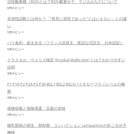
活性酸素種（ROS)とは？ROS,酸素分子、ラジカルなどについて
6件のビュー
非劣性試験とは何か？「”有意に劣性であった”とはいえない」との違
い
5件のビュー
パリ条約 条文全文（フランス語原文、英語公式訳文、日本語訳）
5件のビュー
クラスカル・ウォリス検定 (Kruskal-Wallis test) とは？わかりやすい
説明
4件のビュー
P1,P1A,P2,P2A,P3,P3A,BSL1,BSL2,BSL3バイオセーフティレベルの種
類
4件のビュー
保険収載と保険償還：言葉の意味
4件のビュー
哺乳類胚の発生 卵割期 コンパクション compactionが起こる分子
機構