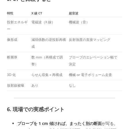
特性
X 線 CT
超音波
投射エネルギ
電磁波（X 線）
機械波（音）
ー
像形成
減弱係数の逆投影再構
反射強度の直接マッピング
成
断層厚
数 mm（再構成で調
プローブのエレベーション幅で
整）
決定
3D 化
らせん収集＋再構成
機械 or 電子ボリューム走査
放射線被曝
あり
なし
6. 現場での実感ポイント
プローブを 1 cm 傾ければ、まったく別の断面
が写る。