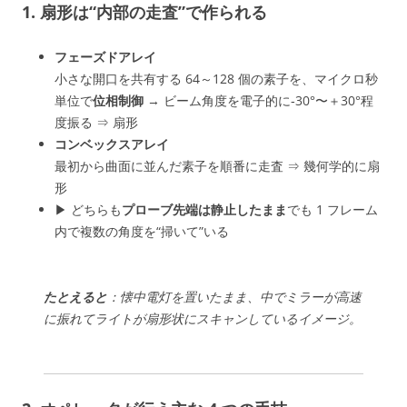
1. 扇形は“内部の走査”で作られる
フェーズドアレイ
小さな開口を共有する 64～128 個の素子を、マイクロ秒
単位で
位相制御
→ ビーム角度を電子的に‐30°〜＋30°程
度振る ⇒ 扇形
コンベックスアレイ
最初から曲面に並んだ素子を順番に走査 ⇒ 幾何学的に扇
形
▶︎ どちらも
プローブ先端は静止したまま
でも 1 フレーム
内で複数の角度を“掃いて”いる
たとえると
：懐中電灯を置いたまま、中でミラーが高速
に振れてライトが扇形状にスキャンしているイメージ。