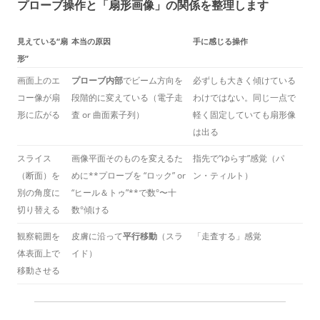
プローブ操作と「扇形画像」の関係を整理します
見えている“扇
本当の原因
手に感じる操作
形”
画面上のエ
プローブ内部
でビーム方向を
必ずしも大きく傾けている
コー像が扇
段階的に変えている（電子走
わけではない。同じ一点で
形に広がる
査 or 曲面素子列）
軽く固定していても扇形像
は出る
スライス
画像平面そのものを変えるた
指先で“ゆらす”感覚（パ
（断面）を
めに**プローブを “ロック” or
ン・ティルト）
別の角度に
“ヒール＆トゥ”**で数°〜十
切り替える
数°傾ける
観察範囲を
皮膚に沿って
平行移動
（スラ
「走査する」感覚
体表面上で
イド）
移動させる