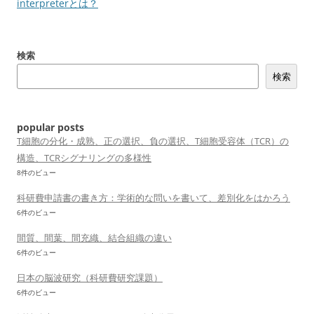
稿
interpreterとは？
ナ
ビ
検索
ゲ
検索
ー
シ
ョ
popular posts
ン
T細胞の分化・成熟、正の選択、負の選択、T細胞受容体（TCR）の
構造、TCRシグナリングの多様性
8件のビュー
科研費申請書の書き方：学術的な問いを書いて、差別化をはかろう
6件のビュー
間質、間葉、間充織、結合組織の違い
6件のビュー
日本の脳波研究（科研費研究課題）
6件のビュー