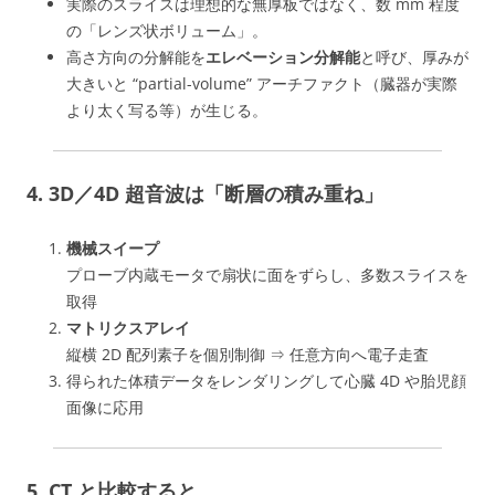
実際のスライスは理想的な無厚板ではなく、数 mm 程度
の「レンズ状ボリューム」。
高さ方向の分解能を
エレベーション分解能
と呼び、厚みが
大きいと “partial-volume” アーチファクト（臓器が実際
より太く写る等）が生じる。
4. 3D／4D 超音波は「断層の積み重ね」
機械スイープ
プローブ内蔵モータで扇状に面をずらし、多数スライスを
取得
マトリクスアレイ
縦横 2D 配列素子を個別制御 ⇒ 任意方向へ電子走査
得られた体積データをレンダリングして心臓 4D や胎児顔
面像に応用
5. CT と比較すると