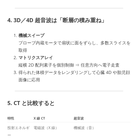
4. 3D／4D 超音波は「断層の積み重ね」
機械スイープ
プローブ内蔵モータで扇状に面をずらし、多数スライスを
取得
マトリクスアレイ
縦横 2D 配列素子を個別制御 ⇒ 任意方向へ電子走査
得られた体積データをレンダリングして心臓 4D や胎児顔
面像に応用
5. CT と比較すると
特性
X 線 CT
超音波
投射エネルギ
電磁波（X 線）
機械波（音）
ー