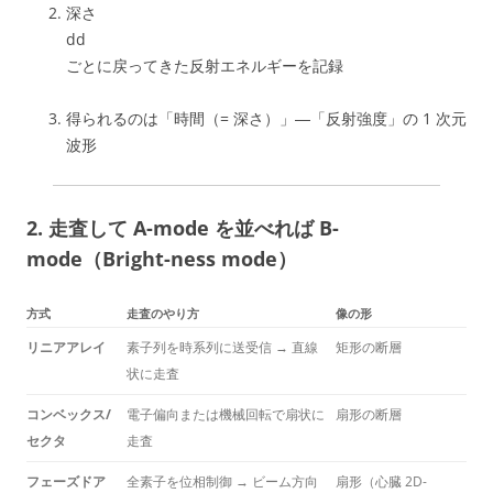
深さ
dd
ごとに戻ってきた反射エネルギーを記録
得られるのは「時間（= 深さ）」―「反射強度」の 1 次元
波形
2.
走査
して A-mode を並べれば
B-
mode（Bright-ness mode）
方式
走査のやり方
像の形
リニアアレイ
素子列を時系列に送受信 → 直線
矩形の断層
状に走査
コンベックス/
電子偏向または機械回転で扇状に
扇形の断層
セクタ
走査
フェーズドア
全素子を位相制御 → ビーム方向
扇形（心臓 2D-