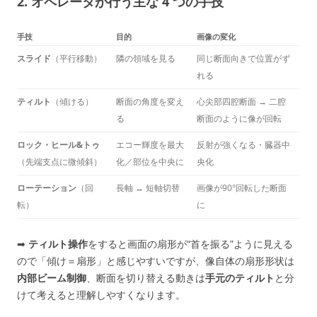
2. オペレータが行う主な 4 つの手技
手技
目的
画像の変化
スライド
（平行移動）
隣の領域を見る
同じ断面向きで位置がず
れる
ティルト
（傾ける）
断面の角度を変え
心尖部四腔断面 → 二腔
る
断面のように像が回転
ロック・ヒール&トゥ
エコー輝度を最大
反射が強くなる・臓器中
（先端支点に微傾斜）
化／部位を中央に
央化
ローテーション
（回
長軸 ↔ 短軸切替
画像が90°回転した断面
転）
に
➡
ティルト操作
をすると画面の扇形が“首を振る”ように見える
ので「傾け＝扇形」と感じやすいですが、像自体の扇形形状は
内部ビーム制御
、断面を切り替える動きは
手元のティルト
と分
けて考えると理解しやすくなります。