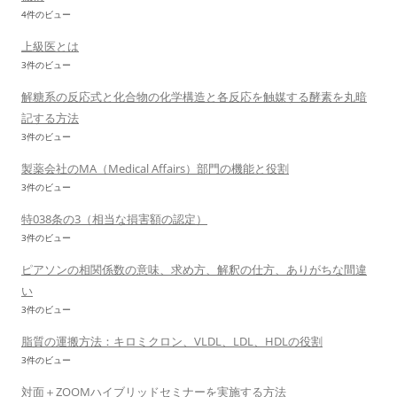
4件のビュー
上級医とは
3件のビュー
解糖系の反応式と化合物の化学構造と各反応を触媒する酵素を丸暗
記する方法
3件のビュー
製薬会社のMA（Medical Affairs）部門の機能と役割
3件のビュー
特038条の3（相当な損害額の認定）
3件のビュー
ピアソンの相関係数の意味、求め方、解釈の仕方、ありがちな間違
い
3件のビュー
脂質の運搬方法：キロミクロン、VLDL、LDL、HDLの役割
3件のビュー
対面＋ZOOMハイブリッドセミナーを実施する方法