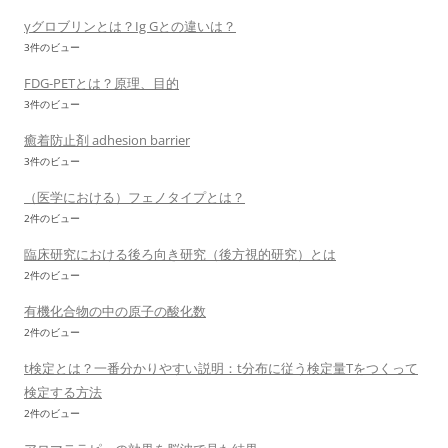
γグロブリンとは？Ig Gとの違いは？
3件のビュー
FDG-PETとは？原理、目的
3件のビュー
癒着防止剤 adhesion barrier
3件のビュー
（医学における）フェノタイプとは？
2件のビュー
臨床研究における後ろ向き研究（後方視的研究）とは
2件のビュー
有機化合物の中の原子の酸化数
2件のビュー
t検定とは？一番分かりやすい説明：t分布に従う検定量Tをつくって
検定する方法
2件のビュー