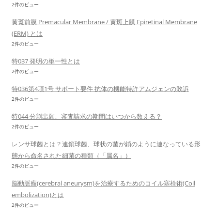
2件のビュー
黄斑前膜 Premacular Membrane / 黄斑上膜 Epiretinal Membrane
(ERM) とは
2件のビュー
特037 発明の単一性とは
2件のビュー
特036第4項1号 サポート要件 抗体の機能特許アムジェンの敗訴
2件のビュー
特044 分割出願、審査請求の期間はいつから数える？
2件のビュー
レンサ球菌とは？連鎖球菌、球状の菌が鎖のように連なっている形
態から命名された細菌の種類（「属名」）
2件のビュー
脳動脈瘤(cerebral aneurysm)を治療するためのコイル塞栓術(Coil
embolization)とは
2件のビュー