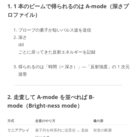
1. 1 本のビームで得られるのは
A-mode（深さプ
ロファイル）
プローブの素子が短いパルス波を送信
深さ
dd
ごとに戻ってきた反射エネルギーを記録
得られるのは「時間（= 深さ）」―「反射強度」の 1 次元
波形
2.
走査
して A-mode を並べれば
B-
mode（Bright-ness mode）
方式
走査のやり方
像の形
リニアアレイ
素子列を時系列に送受信 → 直線
矩形の断層