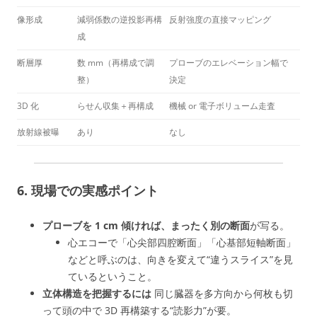
像形成
減弱係数の逆投影再構
反射強度の直接マッピング
成
断層厚
数 mm（再構成で調
プローブのエレベーション幅で
整）
決定
3D 化
らせん収集＋再構成
機械 or 電子ボリューム走査
放射線被曝
あり
なし
6. 現場での実感ポイント
プローブを 1 cm 傾ければ、まったく別の断面
が写る。
心エコーで「心尖部四腔断面」「心基部短軸断面」
などと呼ぶのは、向きを変えて“違うスライス”を見
ているということ。
立体構造を把握するには
同じ臓器を多方向から何枚も切
って頭の中で 3D 再構築する“読影力”が要。