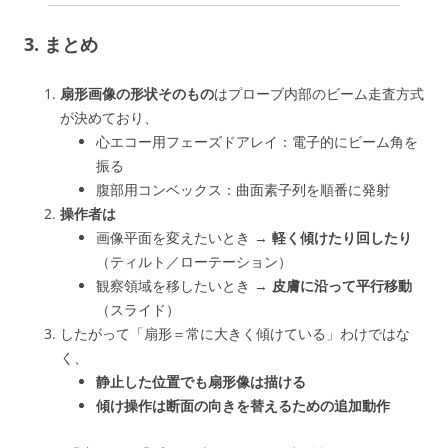
3. まとめ
扇形画像の形状そのもの
はプローブ内部のビーム走査方式
が決めており、
心エコー用フェーズドアレイ：電子的にビーム角を
振る
腹部用コンベックス：曲面素子列を順番に発射
操作者は
画像平面を変えたいとき →
軽く傾けたり回したり
（ティルト／ローテーション）
観察領域を移したいとき →
皮膚に沿って平行移動
（スライド）
したがって「扇形＝常に大きく傾けている」わけではな
く、
静止した位置でも扇形像は描ける
傾け操作は断面の向きを替えるための追加動作