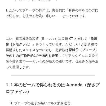
したがってプローブの操作は、実質的に「身体の中をどの方向
で切るか」を決める行為に等しい――というわけです。
はい、超音波診断装置（B-mode）は X 線 CT と同じく「
断層
像（トモグラム）
」をつくっています。ただし CT が計算機で
再構成したスライスなのに対し、超音波は
探触子（プローブ）
そのものが“物理的に”平面内を走査
してリアルタイムに 2 次元
像を描き出す――というのが最大の違いです。仕組みを順を追
って整理します。
1. 1 本のビームで得られるのは
A-mode（深さプ
ロファイル）
プローブの素子が短いパルス波を送信