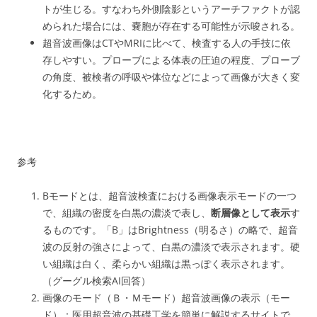
トが生じる。すなわち外側陰影というアーチファクトが認
められた場合には、嚢胞が存在する可能性が示唆される。
超音波画像はCTやMRIに比べて、検査する人の手技に依
存しやすい。プローブによる体表の圧迫の程度、プローブ
の角度、被検者の呼吸や体位などによって画像が大きく変
化するため。
参考
Bモードとは、超音波検査における画像表示モードの一つ
で、組織の密度を白黒の濃淡で表し、
断層像
として表示
す
るものです。「B」はBrightness（明るさ）の略で、超音
波の反射の強さによって、白黒の濃淡で表示されます。硬
い組織は白く、柔らかい組織は黒っぽく表示されます。
（グーグル検索AI回答）
画像のモード（Ｂ・Ｍモード）超音波画像の表示（モー
ド）：医用超音波の基礎工学を簡単に解説するサイトで