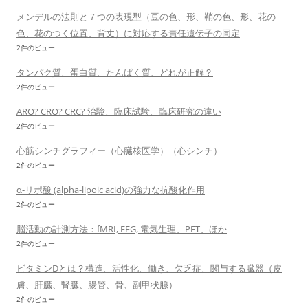
メンデルの法則と７つの表現型（豆の色、形、鞘の色、形、花の
色、花のつく位置、背丈）に対応する責任遺伝子の同定
2件のビュー
タンパク質、蛋白質、たんぱく質、どれが正解？
2件のビュー
ARO? CRO? CRC? 治験、臨床試験、臨床研究の違い
2件のビュー
心筋シンチグラフィー（心臓核医学）（心シンチ）
2件のビュー
α-リポ酸 (alpha-lipoic acid)の強力な抗酸化作用
2件のビュー
脳活動の計測方法：fMRI, EEG, 電気生理、PET、ほか
2件のビュー
ビタミンDとは？構造、活性化、働き、欠乏症、関与する臓器（皮
膚、肝臓、腎臓、腸管、骨、副甲状腺）
2件のビュー