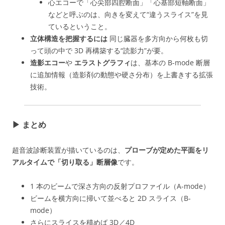
心エコーで「心尖部四腔断面」「心基部短軸断面」
などと呼ぶのは、向きを変えて“違うスライス”を見
ているということ。
立体構造を把握するには
同じ臓器を多方向から何枚も切
って頭の中で 3D 再構築する“読影力”が要。
造影エコー
や
エラストグラフィ
は、基本の B-mode 断層
に追加情報（造影剤の動態や硬さ分布）を上書きする拡張
技術。
▶︎ まとめ
超音波診断装置が描いているのは、
プローブが定めた平面をリ
アルタイムで「切り取る」断層像
です。
1 本のビームで深さ方向の反射プロファイル（A-mode）
ビームを横方向に掃いて並べると 2D スライス（B-
mode）
さらにスライスを積めば 3D／4D