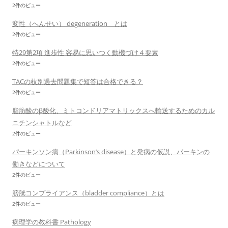
2件のビュー
変性（へんせい） degeneration とは
2件のビュー
特29第2項 進歩性 容易に思いつく動機づけ４要素
2件のビュー
TACの枝別過去問題集で短答は合格できる？
2件のビュー
脂肪酸のβ酸化、ミトコンドリアマトリックスへ輸送するためのカル
ニチンシャトルなど
2件のビュー
パーキンソン病（Parkinson’s disease）と発病の仮説、パーキンの
働きなどについて
2件のビュー
膀胱コンプライアンス（bladder compliance）とは
2件のビュー
病理学の教科書 Pathology