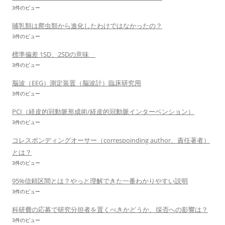
3件のビュー
哺乳類は爬虫類から進化したわけではなかったの？
3件のビュー
標準偏差 1SD、2SDの意味
3件のビュー
脳波（EEG）測定装置（脳波計）臨床研究用
3件のビュー
PCI（経皮的冠動脈形成術/経皮的冠動脈インターベンション）
3件のビュー
コレスポンディングオーサー（correspoinding author、責任著者）
とは？
3件のビュー
95%信頼区間とは？やっと理解できた一番わかりやすい説明
3件のビュー
科研費の応募で研究分担者を置くべきかどうか、採否への影響は？
3件のビュー