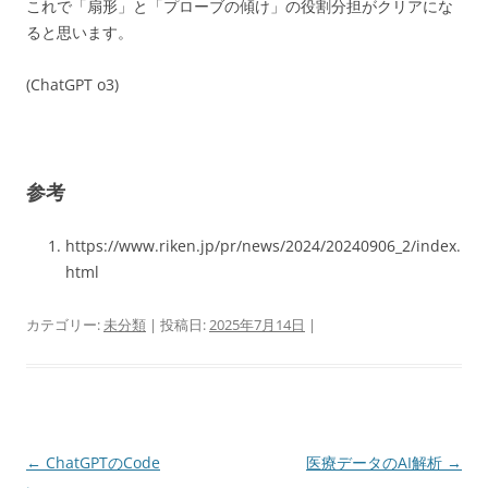
これで「扇形」と「プローブの傾け」の役割分担がクリアにな
ると思います。
(ChatGPT o3)
参考
https://www.riken.jp/pr/news/2024/20240906_2/index.
html
カテゴリー:
未分類
| 投稿日:
2025年7月14日
|
投
←
ChatGPTのCode
医療データのAI解析
→