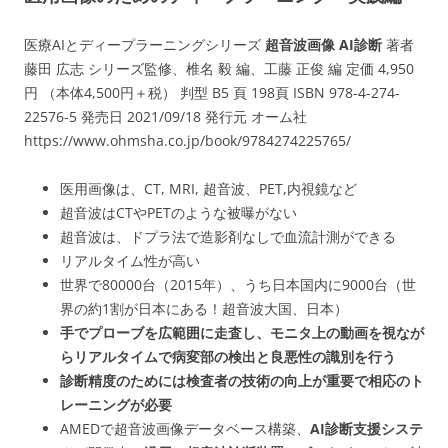
医療AIとディープラーニングシリーズ
超音波画像 AI診断
著者
藤田 広志 シリーズ監修、椎名 毅 編、工藤 正俊 編 定価 4,950
円 （本体4,500円＋税） 判型 B5 頁 198頁 ISBN 978-4-274-
22576-5 発売日 2021/09/18 発行元 オーム社
https://www.ohmsha.co.jp/book/9784274225765/
医用画像は、CT, MRI, 超音波、PET,内視鏡など
超音波はCTやPETのような被曝がない
超音波は、ドプラ法で造影剤なしで血流計測ができる
リアルタイム性が高い
世界で80000台（2015年）、うち日本国内に9000台（世
界の約1割が日本にある！超音波大国、日本）
手でプローブを広範囲に走査し、モニタ上の動画を視なが
らリアルタイムで病変部の検出と良悪性の識別を行う
診断精度のためには検査者の技術の向上が重要で相応のト
レーニングが必要
AMEDで超音波画像データベース構築、
AI診断支援システ