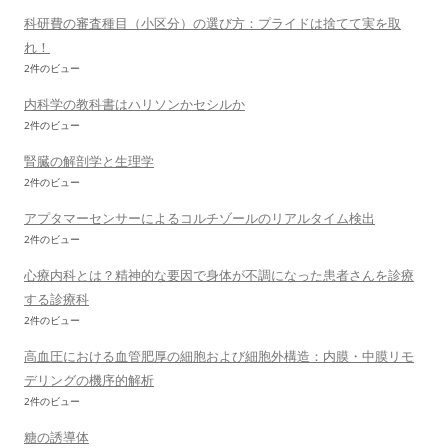
科研費の審査種目（小区分）の選び方：プライドは捨てて実を取
れ！
2件のビュー
内科学の教科書はハリソンかセシルか
2件のビュー
腎臓の解剖学と生理学
2件のビュー
アプタマーセンサーによるコルチゾールのリアルタイム検出
2件のビュー
心療内科とは？精神的な要因で身体が不調になった患者さんを診療
する診療科
2件のビュー
高血圧における血管肥厚の細胞および細胞外構造：内膜・中膜リモ
デリングの機序的解析
2件のビュー
糖の誘導体