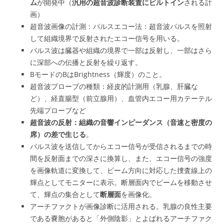
ム
が開発中（
汎用の超音波診断装置にビルトイン
される
計
画）
超音波画像の計測：パルスエコー法：超音波パルスを照射
して組織境界で反射されたエコー信号を用いる。
パルス波は臓器や組織の境界で一部は反射し、一部はさら
に深部への伝播と反射を繰り返す。
BモードのBはBrightness（輝度）のこと。
超音波プローブの種類：経皮的計測用（乳腺、肝臓な
ど）、経直腸型（前立腺用）、血管内エコー用カテーテル
先端プローブなど
超音波の反射：組織の音響インピーダンス（音速と密度の
席）の差で生じる
。
パルス波を送信してからエコー信号が受信されるまでの時
間を反射面までの深さに換算し、また、エコー信号の強度
を画像軌道に変換して、ビーム方向に対応した捜査線上の
輝点としてモニターに表示。断層面内でビームを移動させ
て、輝点の集合として
断層面
を画像化。
アーチファクトが画像診断に活用される。乳腺の良性主要
である嚢胞があると「外側陰影」とよばれるアーチファク