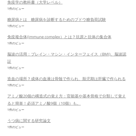
免疫学の教科書（大学レベル）
1件のビュー
糖尿病とは 糖尿病を診断するためのブドウ糖負荷試験
1件のビュー
免疫複合体(Immune complex）とは？抗原と抗体の集合体
1件のビュー
脳波の活用：ブレイン・マシン・インターフェイス（BMI)、脳波認
証
1件のビュー
造血の場所？成体の血液は骨髄で作られ、胎児期は肝臓で作られる
1件のビュー
アミノ酸20個の構造式の覚え方：官能基や基本骨格で分類して覚え
ると簡単！必須アミノ酸9個（10個）も。
1件のビュー
うつ病に関する研究論文
1件のビュー