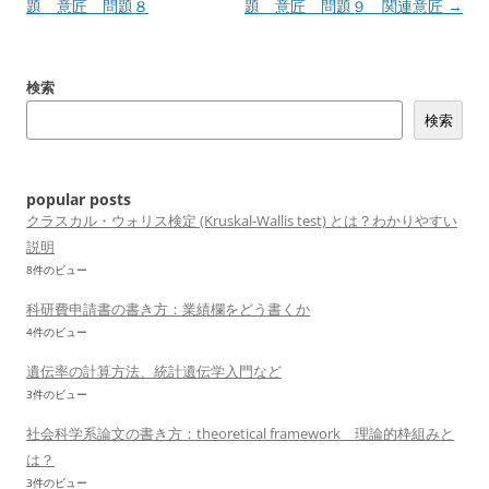
稿
題 意匠 問題８
題 意匠 問題９ 関連意匠
→
ナ
ビ
検索
ゲ
検索
ー
シ
ョ
popular posts
ン
クラスカル・ウォリス検定 (Kruskal-Wallis test) とは？わかりやすい
説明
8件のビュー
科研費申請書の書き方：業績欄をどう書くか
4件のビュー
遺伝率の計算方法、統計遺伝学入門など
3件のビュー
社会科学系論文の書き方：theoretical framework 理論的枠組みと
は？
3件のビュー