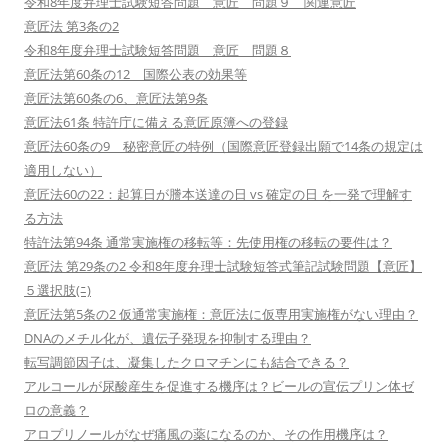
令和8年度弁理士試験短答問題 意匠 問題９ 関連意匠
意匠法 第3条の2
令和8年度弁理士試験短答問題 意匠 問題８
意匠法第60条の12 国際公表の効果等
意匠法第60条の6、意匠法第9条
意匠法61条 特許庁に備える意匠原簿への登録
意匠法60条の9 秘密意匠の特例（国際意匠登録出願で14条の規定は
適用しない）
意匠法60の22：起算日が謄本送達の日 vs 確定の日 を一発で理解す
る方法
特許法第94条 通常実施権の移転等：先使用権の移転の要件は？
意匠法 第29条の2 令和8年度弁理士試験短答式筆記試験問題【意匠】
５選択肢(ﾆ)
意匠法第5条の2 仮通常実施権：意匠法に仮専用実施権がない理由？
DNAのメチル化が、遺伝子発現を抑制する理由？
転写調節因子は、凝集したクロマチンにも結合できる？
アルコールが尿酸産生を促進する機序は？ビールの宣伝プリン体ゼ
ロの意義？
アロプリノールがなぜ痛風の薬になるのか、その作用機序は？