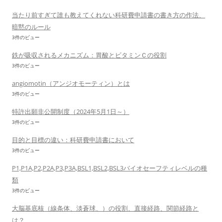
当たり前すぎて誰も教えてくれない科研費申請書の書き方の作法、
暗黙のルール
3件のビュー
鉄が吸収されるメカニズム：胃酸とビタミンＣの役割
3件のビュー
angiomotin（アンジオモーティン）とは
3件のビュー
特許出願非公開制度（2024年5月1日～）
3件のビュー
目的と目標の違い：科研費申請書において
3件のビュー
P1,P1A,P2,P2A,P3,P3A,BSL1,BSL2,BSL3バイオセーフティレベルの種
類
3件のビュー
大脳基底核（線条体、淡蒼球、）の役割、直接経路、関節経路と
は？