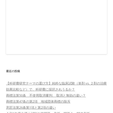
最近の投稿
【科研費研究テーマの選び方】純粋な臨床試験（単剤 vs. ２剤の治療
効果比較など）で、科研費に採択されうるか？
商標法第50条 不使用取消審判: 取消と無効の違い？
商標法第47条の第2項 地域団体商標の除斥
意匠法第26条第1項と第2項の違い