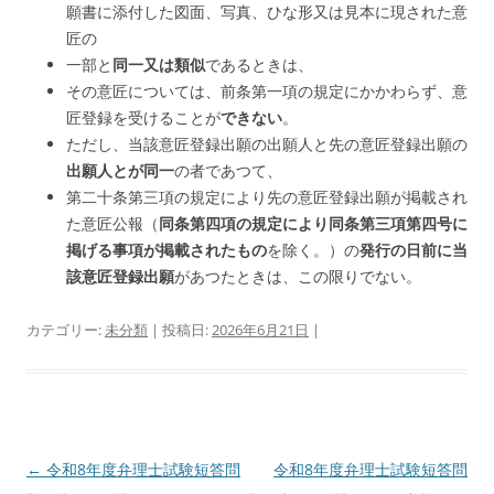
願書に添付した図面、写真、ひな形又は見本に現された意
匠の
一部と
同一又は類似
であるときは、
その意匠については、前条第一項の規定にかかわらず、意
匠登録を受けることが
できない
。
ただし、当該意匠登録出願の出願人と先の意匠登録出願の
出願人とが同一
の者であつて、
第二十条第三項の規定により先の意匠登録出願が掲載され
た意匠公報（
同条第四項の規定により同条第三項第四号に
掲げる事項が掲載されたもの
を除く。）の
発行の日前に当
該意匠登録出願
があつたときは、この限りでない。
カテゴリー:
未分類
| 投稿日:
2026年6月21日
|
投
←
令和8年度弁理士試験短答問
令和8年度弁理士試験短答問