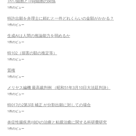
Th17細胞とTreg細胞の関係
1件のビュー
特許出願を弁理士に頼むと一件どれくらいの金額がかかる？
1件のビュー
生成AIは人間の推論能力を弱めるか
1件のビュー
特102（損害の額の推定等）
1件のビュー
質権
1件のビュー
メリヤス編機 最高裁判例 （昭和51年3月10日大法廷判決）
1件のビュー
特017の2第3項 補正 が分割出願に対しての場合
1件のビュー
炎症性腸疾患(IBD)の治療と粘膜治癒に関する科研費研究
1件のビュー