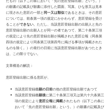
たもの（以下この条において「先の意匠登録出願」という。）
の願書の記載及び願書に添付した図面、写真、ひな形又は見本
に現された意匠の一部と
同一又は類似
であるときは、その意匠
については、前条第一項の規定にかかわらず、意匠登録を受け
ることが
できない
。
ただし、当該意匠登録出願の出願人と先の
意匠登録出願の出願人とが同一の者であつて、第二十条第三項
の規定により先の意匠登録出願が掲載された意匠公報（同条第
四項の規定により同条第三項第四号に掲げる事項が掲載された
ものを除く。）の発行の日前に当該意匠登録出願があつたとき
は、この限りでない。
文章構造の解読：
意匠登録出願に係る意匠が、
当該意匠登録
出願の日前
の他の意匠登録出願であつて
当該意匠登録
出願後
に第二十条第三項又は第六十六条第三
項の規定により
意匠公報に掲載
されたもの（以下この条に
おいて「先の意匠登録出願」という。）の願書の記載及び