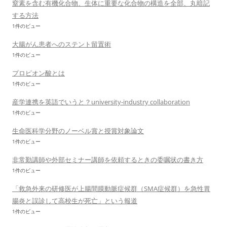
窒素を含む有機化合物、生体に重要な化合物の構造を全部、丸暗記
する方法
1件のビュー
大腸がん患者へのステント留置術
1件のビュー
プロピオン酸とは
1件のビュー
産学連携を英語でいうと？university-industry collaboration
1件のビュー
生命医科学分野のノーベル賞と授賞対象論文
1件のビュー
非常勤講師や外部セミナー講師を依頼するときの委嘱状の書き方
1件のビュー
「救急外来の研修医が上腸間膜動脈症候群（SMA症候群）を急性胃
腸炎と誤診して高校生が死亡」という報道
1件のビュー