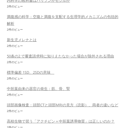
内科学の教科書はハリソンかセシルか
2件のビュー
満腹感の科学：空腹と満腹を支配する生理学的メカニズムの包括的
解析
2件のビュー
新生児メレナとは
2件のビュー
50条の2 で審査請求時に知りえたなかった場合が除外される理由
2件のビュー
標準偏差 1SD、2SDの意味
2件のビュー
中胚葉由来の器官の発生：筋、骨、腎
2件のビュー
頭部画像検査：頭部CTと頭部MRIの見方（読影）、両者の違いなど
2件のビュー
高校生物で習う「アクチビン＝中胚葉誘導物質」は正しいのか？
2件のビュー