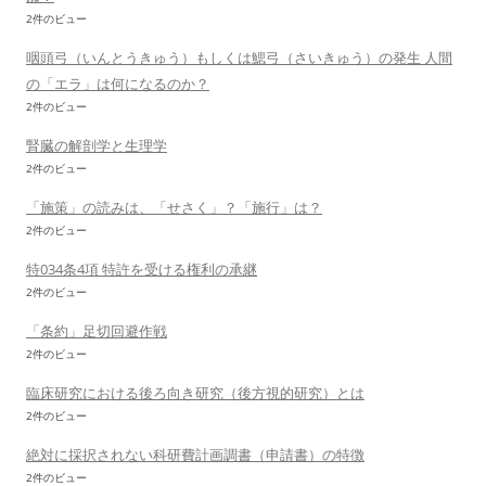
2件のビュー
咽頭弓（いんとうきゅう）もしくは鰓弓（さいきゅう）の発生 人間
の「エラ」は何になるのか？
2件のビュー
腎臓の解剖学と生理学
2件のビュー
「施策」の読みは、「せさく」？「施行」は？
2件のビュー
特034条4項 特許を受ける権利の承継
2件のビュー
「条約」足切回避作戦
2件のビュー
臨床研究における後ろ向き研究（後方視的研究）とは
2件のビュー
絶対に採択されない科研費計画調書（申請書）の特徴
2件のビュー