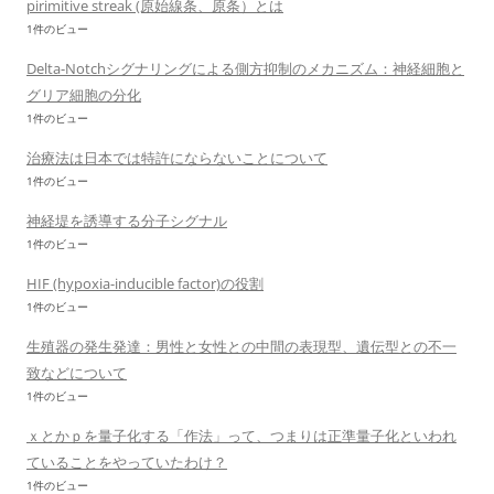
pirimitive streak (原始線条、原条）とは
1件のビュー
Delta-Notchシグナリングによる側方抑制のメカニズム：神経細胞と
グリア細胞の分化
1件のビュー
治療法は日本では特許にならないことについて
1件のビュー
神経堤を誘導する分子シグナル
1件のビュー
HIF (hypoxia-inducible factor)の役割
1件のビュー
生殖器の発生発達：男性と女性との中間の表現型、遺伝型との不一
致などについて
1件のビュー
ｘとかｐを量子化する「作法」って、つまりは正準量子化といわれ
ていることをやっていたわけ？
1件のビュー