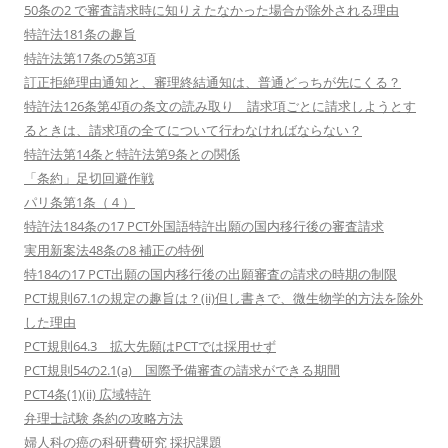
50条の2 で審査請求時に知りえたなかった場合が除外される理由
特許法181条の趣旨
特許法第17条の5第3項
訂正拒絶理由通知と、審理終結通知は、普通どっちが先にくる？
特許法126条第4項の条文の読み取り 請求項ごとに請求しようとす
るときは、請求項の全てについて行わなければならない？
特許法第14条と特許法第9条との関係
「条約」足切回避作戦
パリ条第1条（４）
特許法184条の17 PCT外国語特許出願の国内移行後の審査請求
実用新案法48条の8 補正の特例
特184の17 PCT出願の国内移行後の出願審査の請求の時期の制限
PCT規則67.1の規定の趣旨は？(ii)但し書きで、微生物学的方法を除外
した理由
PCT規則64.3 拡大先願はPCTでは採用せず
PCT規則54の2.1(a) 国際予備審査の請求ができる期間
PCT4条(1)(ii) 広域特許
弁理士試験 条約の攻略方法
婦人科の癌の科研費研究 採択課題