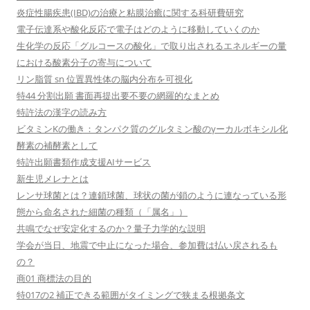
炎症性腸疾患(IBD)の治療と粘膜治癒に関する科研費研究
電子伝達系や酸化反応で電子はどのように移動していくのか
生化学の反応「グルコースの酸化」で取り出されるエネルギーの量
における酸素分子の寄与について
リン脂質 sn 位置異性体の脳内分布を可視化
特44 分割出願 書面再提出要不要の網羅的なまとめ
特許法の漢字の読み方
ビタミンKの働き：タンパク質のグルタミン酸のγーカルボキシル化
酵素の補酵素として
特許出願書類作成支援AIサービス
新生児メレナとは
レンサ球菌とは？連鎖球菌、球状の菌が鎖のように連なっている形
態から命名された細菌の種類（「属名」）
共鳴でなぜ安定化するのか？量子力学的な説明
学会が当日、地震で中止になった場合、参加費は払い戻されるも
の？
商01 商標法の目的
特017の2 補正できる範囲がタイミングで狭まる根拠条文