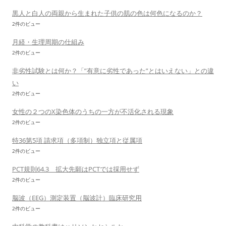
黒人と白人の両親から生まれた子供の肌の色は何色になるのか？
2件のビュー
月経・生理周期の仕組み
2件のビュー
非劣性試験とは何か？「”有意に劣性であった”とはいえない」との違
い
2件のビュー
女性の２つのX染色体のうちの一方が不活化される現象
2件のビュー
特36第5項 請求項（多項制）独立項と従属項
2件のビュー
PCT規則64.3 拡大先願はPCTでは採用せず
2件のビュー
脳波（EEG）測定装置（脳波計）臨床研究用
2件のビュー