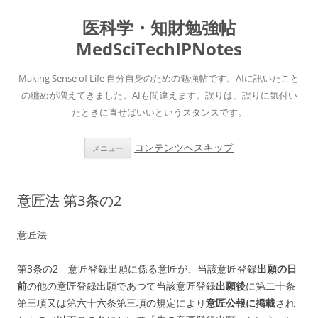
医科学・知財勉強帖
MedSciTechIPNotes
Making Sense of Life 自分自身のための勉強帖です。AIに訊いたこと
の纏めが増えてきました。AIも間違えます。誤りは、誤りに気付い
たときに直せばいいというスタンスです。
コンテンツへスキップ
メニュー
意匠法 第3条の2
意匠法
第3条の2 意匠登録出願に係る意匠が、当該意匠登録
出願の日
前
の他の意匠登録出願であつて当該意匠登録
出願後
に第二十条
第三項又は第六十六条第三項の規定により
意匠公報に掲載
され