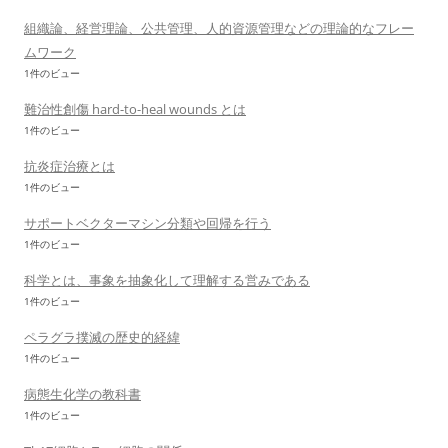
組織論、経営理論、公共管理、人的資源管理などの理論的なフレー
ムワーク
1件のビュー
難治性創傷 hard-to-heal wounds とは
1件のビュー
抗炎症治療とは
1件のビュー
サポートベクターマシン分類や回帰を行う
1件のビュー
科学とは、事象を抽象化して理解する営みである
1件のビュー
ペラグラ撲滅の歴史的経緯
1件のビュー
病態生化学の教科書
1件のビュー