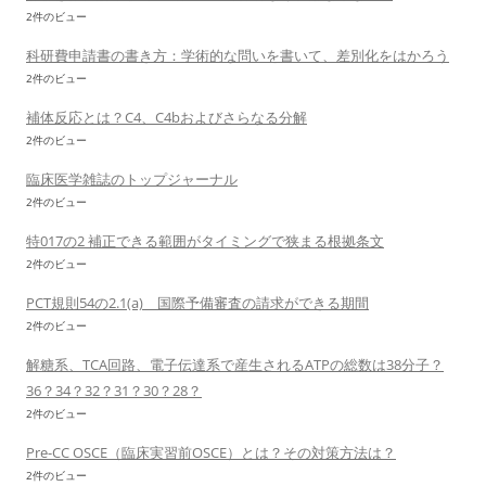
2件のビュー
科研費申請書の書き方：学術的な問いを書いて、差別化をはかろう
2件のビュー
補体反応とは？C4、C4bおよびさらなる分解
2件のビュー
臨床医学雑誌のトップジャーナル
2件のビュー
特017の2 補正できる範囲がタイミングで狭まる根拠条文
2件のビュー
PCT規則54の2.1(a) 国際予備審査の請求ができる期間
2件のビュー
解糖系、TCA回路、電子伝達系で産生されるATPの総数は38分子？
36？34？32？31？30？28？
2件のビュー
Pre-CC OSCE（臨床実習前OSCE）とは？その対策方法は？
2件のビュー