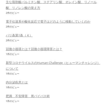
主な脂肪酸パルミチン酸、ステアリン酸、オレイン酸、リノール
酸、リノレン酸の覚え方
2件のビュー
電子伝達系や酸化反応で電子はどのように移動していくのか
2件のビュー
パリ条第1条（４）
2件のビュー
冠微小循環とは？冠微小循環障害とは？
1件のビュー
新型コロナウイルスのHuman Challenge（ヒューマンチャレンジ）
について
1件のビュー
内分泌疾患とは
1件のビュー
肥満 不安障害 胃バイパス術
1件のビュー