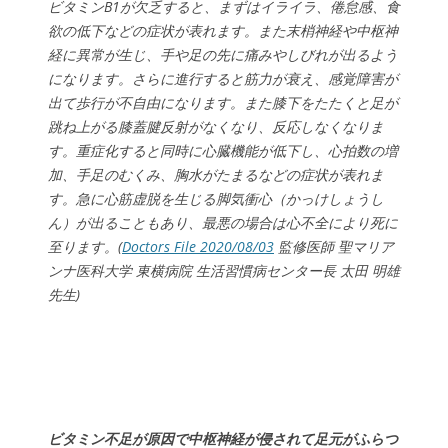
ビタミンB1が欠乏すると、まずはイライラ、倦怠感、食
欲の低下などの症状が表れます。また末梢神経や中枢神
経に異常が生じ、手や足の先に痛みやしびれが出るよう
になります。さらに進行すると筋力が衰え、感覚障害が
出て歩行が不自由になります。また膝下をたたくと足が
跳ね上がる膝蓋腱反射がなくなり、反応しなくなりま
す。重症化すると同時に心臓機能が低下し、心拍数の増
加、手足のむくみ、胸水がたまるなどの症状が表れま
す。急に心筋虚脱を生じる脚気衝心（かっけしょうし
ん）が出ることもあり、最悪の場合は心不全により死に
至ります。(
Doctors File 2020/08/03
監修医師 聖マリア
ンナ医科大学 東横病院 生活習慣病センター長 太田 明雄
先生)
ビタミン不足が原因で中枢神経が侵されて足元がふらつ