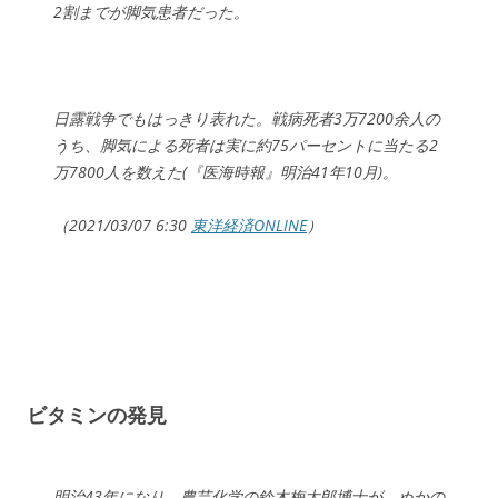
2割までが脚気患者だった。
日露戦争でもはっきり表れた。戦病死者3万7200余人の
うち、脚気による死者は実に約75パーセントに当たる2
万7800人を数えた(『医海時報』明治41年10月)。
（2021/03/07 6:30
東洋経済ONLINE
）
ビタミンの発見
明治43年になり、農芸化学の鈴木梅太郎博士が、ぬかの