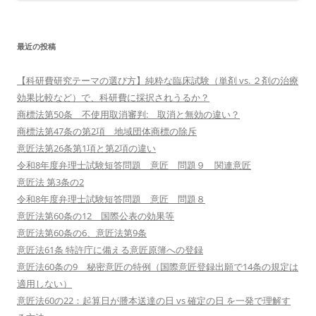
最近の投稿
【科研費研究テーマの選び方】純粋な臨床試験（単剤 vs. ２剤の治療
効果比較など）で、科研費に採択されうるか？
商標法第50条 不使用取消審判: 取消と無効の違い？
商標法第47条の第2項 地域団体商標の除斥
意匠法第26条第1項と第2項の違い
令和8年度弁理士試験短答問題 意匠 問題９ 関連意匠
意匠法 第3条の2
令和8年度弁理士試験短答問題 意匠 問題８
意匠法第60条の12 国際公表の効果等
意匠法第60条の6、意匠法第9条
意匠法61条 特許庁に備える意匠原簿への登録
意匠法60条の9 秘密意匠の特例（国際意匠登録出願で14条の規定は
適用しない）
意匠法60の22：起算日が謄本送達の日 vs 確定の日 を一発で理解す