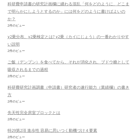
科研費申請書の研究計画欄に纏わる混乱「何をどのように、どこま
で明らかにしようとするのか」には何をどのように書けばよいの
か？
2件のビュー
χ2乗分布、χ2乗検定とは? χ2乗（カイにじょう）の一番わかりやす
い説明
2件のビュー
ご飯（デンプン）を食べてから、それが消化され、ブドウ糖として
吸収されるまでの過程
2件のビュー
科研費研究計画調書（申請書）研究者の遂行能力（業績欄）の書き
方
2件のビュー
先天性完全房室ブロックとは
2件のビュー
特29第2項 進歩性 容易に思いつく動機づけ４要素
2件のビュー