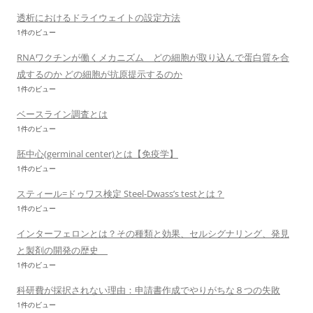
透析におけるドライウェイトの設定方法
1件のビュー
RNAワクチンが働くメカニズム どの細胞が取り込んで蛋白質を合
成するのか どの細胞が抗原提示するのか
1件のビュー
ベースライン調査とは
1件のビュー
胚中心(germinal center)とは【免疫学】
1件のビュー
スティール=ドゥワス検定 Steel-Dwass’s testとは？
1件のビュー
インターフェロンとは？その種類と効果、セルシグナリング、発見
と製剤の開発の歴史
1件のビュー
科研費が採択されない理由：申請書作成でやりがちな８つの失敗
1件のビュー