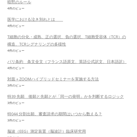
暗黙のルール
4件のビュー
医学における泣き別れとは
4件のビュー
T細胞の分化・成熟、正の選択、負の選択、T細胞受容体（TCR）の
構造、TCRシグナリングの多様性
4件のビュー
パリ条約 条文全文（フランス語原文、英語公式訳文、日本語訳）
4件のビュー
対面＋ZOOMハイブリッドセミナーを実施する方法
3件のビュー
特39 先願 後願と先願とが「同一の発明」かを判断するロジック
3件のビュー
特044 分割出願、審査請求の期間はいつから数える？
3件のビュー
脳波（EEG）測定装置（脳波計）臨床研究用