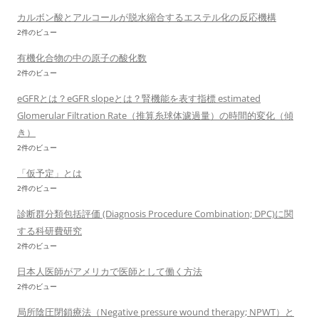
カルボン酸とアルコールが脱水縮合するエステル化の反応機構
2件のビュー
有機化合物の中の原子の酸化数
2件のビュー
eGFRとは？eGFR slopeとは？腎機能を表す指標 estimated
Glomerular Filtration Rate（推算糸球体濾過量）の時間的変化（傾
き）
2件のビュー
「仮予定」とは
2件のビュー
診断群分類包括評価 (Diagnosis Procedure Combination; DPC)に関
する科研費研究
2件のビュー
日本人医師がアメリカで医師として働く方法
2件のビュー
局所陰圧閉鎖療法（Negative pressure wound therapy; NPWT）と