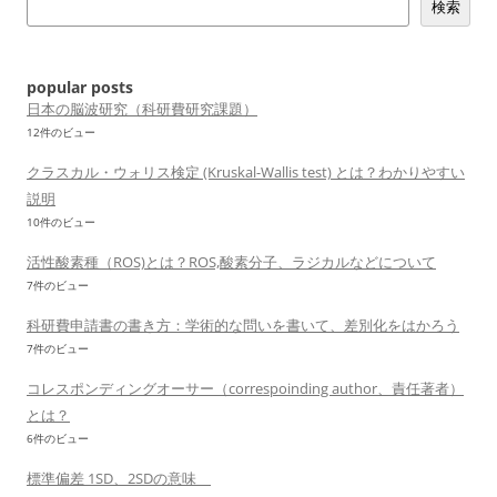
検索
シ
ョ
ン
popular posts
日本の脳波研究（科研費研究課題）
12件のビュー
クラスカル・ウォリス検定 (Kruskal-Wallis test) とは？わかりやすい
説明
10件のビュー
活性酸素種（ROS)とは？ROS,酸素分子、ラジカルなどについて
7件のビュー
科研費申請書の書き方：学術的な問いを書いて、差別化をはかろう
7件のビュー
コレスポンディングオーサー（correspoinding author、責任著者）
とは？
6件のビュー
標準偏差 1SD、2SDの意味