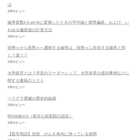
は
2件のビュー
確率変数XをaX+bに変換したときの平均値と標準偏差、および、い
わゆる偏差値の計算方法
2件のビュー
状態ｎから状態ｎへ遷移する確率は、状態ｎに存在する確率と同
じ？違う？
2件のビュー
大学経営とは？学長のリーダーシップ、大学改革の成功事例などに
関する書籍のリスト
2件のビュー
ペラグラ撲滅の歴史的経緯
2件のビュー
特038条の3（相当な損害額の認定）
2件のビュー
【医学用語】担癌 がんを体内に持っている状態