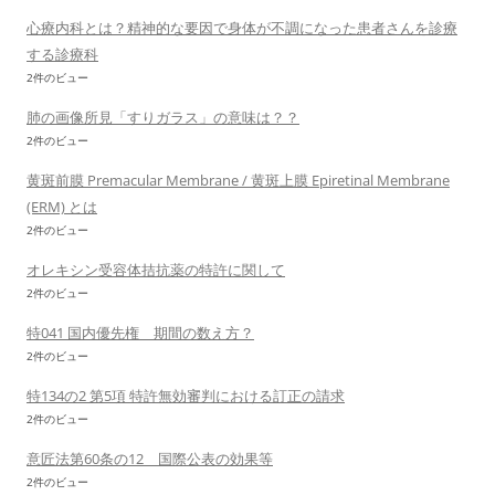
心療内科とは？精神的な要因で身体が不調になった患者さんを診療
する診療科
2件のビュー
肺の画像所見「すりガラス」の意味は？？
2件のビュー
黄斑前膜 Premacular Membrane / 黄斑上膜 Epiretinal Membrane
(ERM) とは
2件のビュー
オレキシン受容体拮抗薬の特許に関して
2件のビュー
特041 国内優先権 期間の数え方？
2件のビュー
特134の2 第5項 特許無効審判における訂正の請求
2件のビュー
意匠法第60条の12 国際公表の効果等
2件のビュー