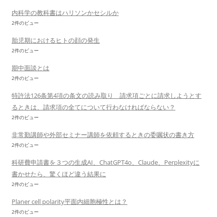
内科学の教科書はハリソンかセシルか
2件のビュー
胎児期におけるヒトの顔の発生
2件のビュー
期中面談とは
2件のビュー
特許法126条第4項の条文の読み取り 請求項ごとに請求しようとす
るときは、請求項の全てについて行わなければならない？
2件のビュー
非常勤講師や外部セミナー講師を依頼するときの委嘱状の書き方
2件のビュー
科研費申請書を３つの生成AI、ChatGPT4o、Claude、Perplexityに
書かせたら、驚くほど違う結果に
2件のビュー
Planer cell polarity平面内細胞極性とは？
2件のビュー