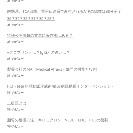
3件のビュー
解糖系、TCA回路、電子伝達系で産生されるATPの総数は38分子？
36？34？32？31？30？28？
3件のビュー
特許公開情報の文章に著作権はある？
3件のビュー
γグロブリンとは？Ig Gとの違いは？
3件のビュー
製薬会社のMA（Medical Affairs）部門の機能と役割
3件のビュー
PCI（経皮的冠動脈形成術/経皮的冠動脈インターベンション）
3件のビュー
上級医とは
3件のビュー
脂質の運搬方法：キロミクロン、VLDL、LDL、HDLの役割
3件のビュー