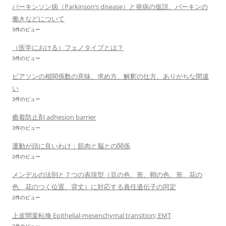
パーキンソン病（Parkinson’s disease）と発病の仮説、パーキンの
働きなどについて
3件のビュー
（医学における）フェノタイプとは？
3件のビュー
ピアソンの相関係数の意味、求め方、解釈の仕方、ありがちな間違
い
3件のビュー
癒着防止剤 adhesion barrier
3件のビュー
運動が頭に良いわけ：筋肉と脳との関係
2件のビュー
メンデルの法則と７つの表現型（豆の色、形、鞘の色、形、花の
色、花のつく位置、背丈）に対応する責任遺伝子の同定
2件のビュー
上皮間葉転換 Epithelial-mesenchymal transition; EMT