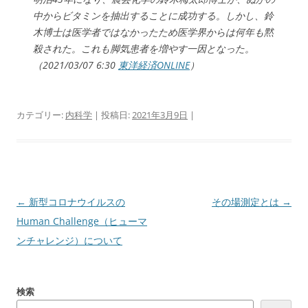
中からビタミンを抽出することに成功する。しかし、鈴
木博士は医学者ではなかったため医学界からは何年も黙
殺された。これも脚気患者を増やす一因となった。
（2021/03/07 6:30
東洋経済ONLINE
）
カテゴリー:
内科学
| 投稿日:
2021年3月9日
|
投
←
新型コロナウイルスの
その場測定とは
→
稿
Human Challenge（ヒューマ
ナ
ンチャレンジ）について
ビ
ゲ
検索
ー