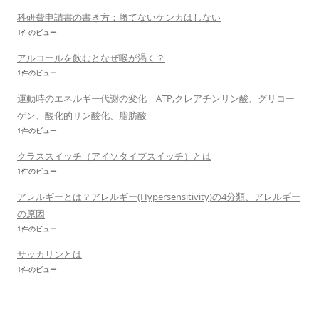
科研費申請書の書き方：勝てないケンカはしない
1件のビュー
アルコールを飲むとなぜ喉が渇く？
1件のビュー
運動時のエネルギー代謝の変化 ATP,クレアチンリン酸、グリコー
ゲン、酸化的リン酸化、脂肪酸
1件のビュー
クラススイッチ（アイソタイプスイッチ）とは
1件のビュー
アレルギーとは？アレルギー(Hypersensitivity)の4分類、アレルギー
の原因
1件のビュー
サッカリンとは
1件のビュー