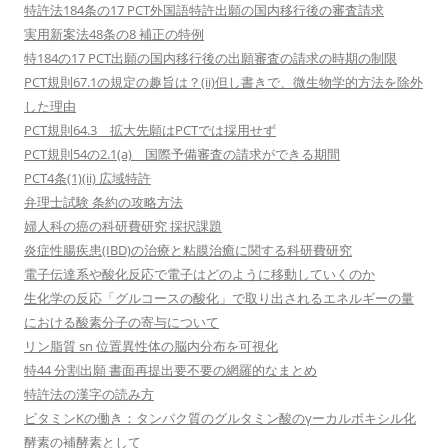
特許法184条の17 PCT外国語特許出願の国内移行後の審査請求
実用新案法48条の8 補正の特例
特184の17 PCT出願の国内移行後の出願審査の請求の時期の制限
PCT規則67.1の規定の趣旨は？(ii)但し書きで、微生物学的方法を除外
した理由
PCT規則64.3 拡大先願はPCTでは採用せず
PCT規則54の2.1(a) 国際予備審査の請求ができる期間
PCT4条(1)(ii) 広域特許
弁理士試験 条約の攻略方法
婦人科の癌の科研費研究 採択課題
炎症性腸疾患(IBD)の治療と粘膜治癒に関する科研費研究
電子伝達系や酸化反応で電子はどのように移動していくのか
生化学の反応「グルコースの酸化」で取り出されるエネルギーの量
における酸素分子の寄与について
リン脂質 sn 位置異性体の脳内分布を可視化
特44 分割出願 書面再提出要不要の網羅的なまとめ
特許法の漢字の読み方
ビタミンKの働き：タンパク質のグルタミン酸のγーカルボキシル化
酵素の補酵素として