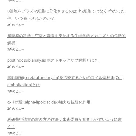
2件のビュー
B細胞をプラズマ細胞に分化させるのはTh2細胞ではなくTfhだった
件、いつ修正されたのか？
2件のビュー
満腹感の科学：空腹と満腹を支配する生理学的メカニズムの包括的
解析
2件のビュー
post hoc sub analysis ポストホックサブ解析とは？
2件のビュー
脳動脈瘤(cerebral aneurysm)を治療するためのコイル塞栓術(Coil
embolization)とは
2件のビュー
α-リポ酸 (alpha-lipoic acid)の強力な抗酸化作用
2件のビュー
科研費申請書の書き方の作法：審査委員が審査しやすいように書
く！
2件のビュー