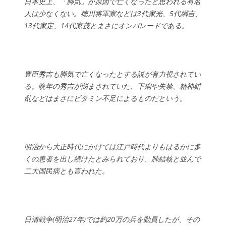
日本史上、「脚気」が原因で亡くなったと思われる有名
人は少なくない。徳川将軍家などは3代家光、5代綱吉、
13代家定、14代家茂とまさにオンパレードである。
豊臣秀吉も脚気で亡くなったとする説が有力視されてい
る。晩年の秀吉が悩まされていた、下痢や失禁、精神錯
乱などはまさにビタミン不足によるものだという。
明治から大正時代にかけては江戸時代よりもはるかに多
くの患者を出し続けたとみられており、肺結核と並んで
二大国民病とも言われた。
日清戦争(明治27年)では約20万の兵を動員したが、その