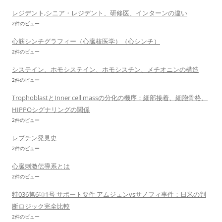
レジデント,シニア・レジデント、研修医、インターンの違い
2件のビュー
心筋シンチグラフィー（心臓核医学）（心シンチ）
2件のビュー
システイン、ホモシステイン、ホモシスチン、メチオニンの構造
2件のビュー
TrophoblastとInner cell massの分化の機序：細部接着、細胞骨格、
HIPPOシグナリングの関係
2件のビュー
レプチン発見史
2件のビュー
心臓刺激伝導系とは
2件のビュー
特036第6項1号 サポート要件 アムジェンvsサノフィ事件：日米の判
断ロジック完全比較
2件のビュー