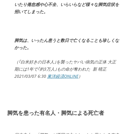
いたり倦怠感や心不全、いらいらなど様々な脚気症状を
招いてしまった。
脚気は、いったん患うと数日で亡くなることも珍しくな
かった。
（｢白米好きの日本人｣を襲ったヤバい病気の正体 大正
期には1年で｢約3万人｣もの命が奪われた 新 晴正
2021/03/07 6:30
東洋経済ONLINE
）
脚気を患った有名人・脚気による死亡者