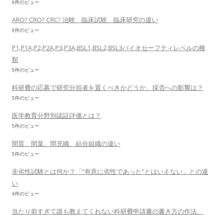
6件のビュー
ARO? CRO? CRC? 治験、臨床試験、臨床研究の違い
5件のビュー
P1,P1A,P2,P2A,P3,P3A,BSL1,BSL2,BSL3バイオセーフティレベルの種
類
5件のビュー
科研費の応募で研究分担者を置くべきかどうか、採否への影響は？
5件のビュー
医学教育分野別認証評価とは？
5件のビュー
間質、間葉、間充織、結合組織の違い
5件のビュー
非劣性試験とは何か？「”有意に劣性であった”とはいえない」との違
い
4件のビュー
当たり前すぎて誰も教えてくれない科研費申請書の書き方の作法、