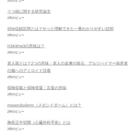
2件のビュー
うつ病に関する研究論文
2件のビュー
95%信頼区間とは？やっと理解できた一番わかりやすい説明
2件のビュー
H3K4me3の意味は？
2件のビュー
老人斑とは？2つの意味：老人の皮膚の斑点、アルツハイマー病患者
の脳へのアミロイド沈着
2件のビュー
保険収載と保険償還：言葉の意味
2件のビュー
mesendoderm（メゼンドダーム）とは？
2件のビュー
胸骨正中切開（心臓外科手術）とは
2件のビュー