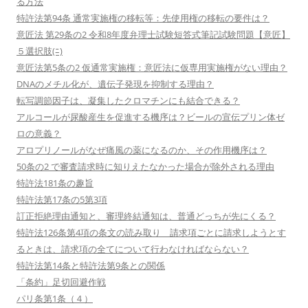
る方法
特許法第94条 通常実施権の移転等：先使用権の移転の要件は？
意匠法 第29条の2 令和8年度弁理士試験短答式筆記試験問題【意匠】
５選択肢(ﾆ)
意匠法第5条の2 仮通常実施権：意匠法に仮専用実施権がない理由？
DNAのメチル化が、遺伝子発現を抑制する理由？
転写調節因子は、凝集したクロマチンにも結合できる？
アルコールが尿酸産生を促進する機序は？ビールの宣伝プリン体ゼ
ロの意義？
アロプリノールがなぜ痛風の薬になるのか、その作用機序は？
50条の2 で審査請求時に知りえたなかった場合が除外される理由
特許法181条の趣旨
特許法第17条の5第3項
訂正拒絶理由通知と、審理終結通知は、普通どっちが先にくる？
特許法126条第4項の条文の読み取り 請求項ごとに請求しようとす
るときは、請求項の全てについて行わなければならない？
特許法第14条と特許法第9条との関係
「条約」足切回避作戦
パリ条第1条（４）