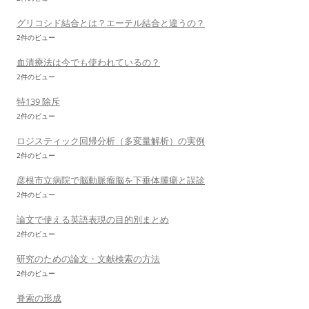
グリコシド結合とは？エーテル結合と違うの？
2件のビュー
血清療法は今でも使われているの？
2件のビュー
特139 除斥
2件のビュー
ロジスティック回帰分析（多変量解析）の実例
2件のビュー
彦根市立病院で脳動脈瘤脳を下垂体腫瘍と誤診
2件のビュー
論文で使える英語表現の目的別まとめ
2件のビュー
研究のための論文・文献検索の方法
2件のビュー
脊索の形成