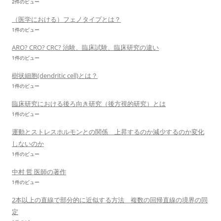
2件のビュー
（医学における）フェノタイプとは？
1件のビュー
ARO? CRO? CRC? 治験、臨床試験、臨床研究の違い
1件のビュー
樹状細胞(dendritic cell)とは？
1件のビュー
臨床研究における後ろ向き研究（後方視的研究）とは
1件のビュー
運動とストレスホルモンとの関係 上昇するのか減少するのか変化
しないのか
1件のビュー
中村 哲 医師の著作
1件のビュー
2本以上の直線で部分的に近似する方法 複数の回帰直線の境界の同
定