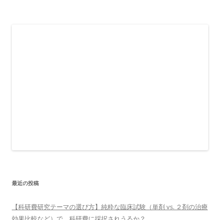
最近の投稿
【科研費研究テーマの選び方】純粋な臨床試験（単剤 vs. ２剤の治療
効果比較など）で、科研費に採択されうるか？