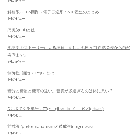
1件のビュー
解糖系～TCA回路～電子伝達系：ATP産生のまとめ
1件のビュー
痛風(gout)とは
1件のビュー
免疫学のストーリーによる理解『新しい免疫入門 自然免疫から自然
炎症まで』
1件のビュー
制御性T細胞（Treg）とは
1件のビュー
糖分と糖類と糖質の違い。糖質が多過ぎるのは体に悪い？
1件のビュー
Dに出てくる単語：ZT(zeitgiber time）、位相(phase)
1件のビュー
前成説 (preformationism)と後成説(epigenesis)
1件のビュー