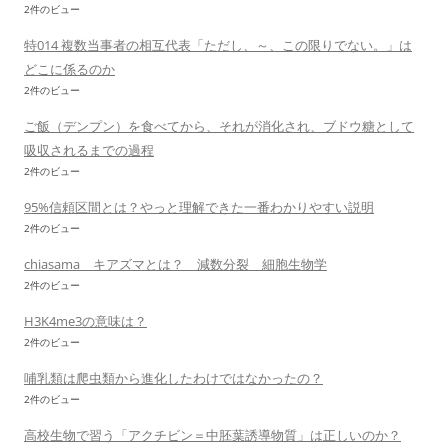
2件のビュー
特014 複数当事者の相互代表「ただし、～、この限りでない。」は
どこに係るのか
2件のビュー
ご飯（デンプン）を食べてから、それが消化され、ブドウ糖として
吸収されるまでの過程
2件のビュー
95%信頼区間とは？やっと理解できた一番わかりやすい説明
2件のビュー
chiasama キアズマとは？ 減数分裂 細胞生物学
2件のビュー
H3K4me3の意味は？
2件のビュー
哺乳類は爬虫類から進化したわけではなかったの？
2件のビュー
高校生物で習う「アクチビン＝中胚葉誘導物質」は正しいのか？