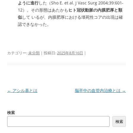
ように進行
した（Sho E. et al. J Vasc Surg 2004;39:601-
12）。その形態はあたかも
ヒト冠状動脈の内膜肥厚と類
似
して いるが、内膜肥厚における壊死性コアの出現は確
認できなかった。
カテゴリー:
未分類
| 投稿日:
2025年8月16日
|
投
←
アシル基とは
脳卒中の血管内治療とは
→
稿
ナ
検索
ビ
検索
ゲ
ー