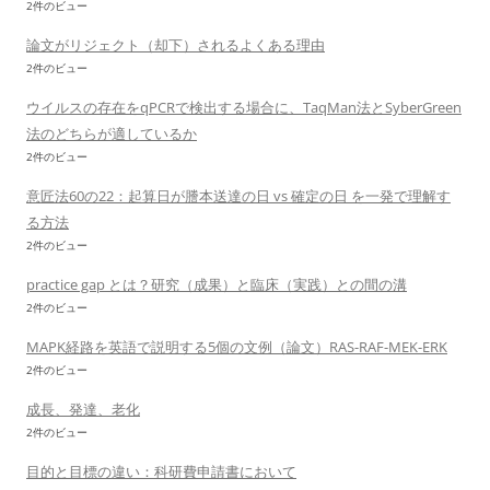
2件のビュー
論文がリジェクト（却下）されるよくある理由
2件のビュー
ウイルスの存在をqPCRで検出する場合に、TaqMan法とSyberGreen
法のどちらが適しているか
2件のビュー
意匠法60の22：起算日が謄本送達の日 vs 確定の日 を一発で理解す
る方法
2件のビュー
practice gap とは？研究（成果）と臨床（実践）との間の溝
2件のビュー
MAPK経路を英語で説明する5個の文例（論文）RAS-RAF-MEK-ERK
2件のビュー
成長、発達、老化
2件のビュー
目的と目標の違い：科研費申請書において