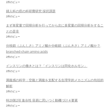
2件のビュー
婦人科の癌の科研費研究 採択課題
2件のビュー
まず単変量で回帰分析を行ってから次に多変量の回帰分析をするこ
との是非
2件のビュー
分枝鎖（ぶんしさ）アミノ酸か分岐鎖（ぶんきさ）アミノ酸か？
branched-chain amino acids
2件のビュー
インスリンの働きとは？「インスリンは同化ホルモン」
2件のビュー
満腹感の科学：空腹と満腹を支配する生理学的メカニズムの包括的
解析
2件のビュー
特29第2項 進歩性 容易に思いつく動機づけ４要素
2件のビュー