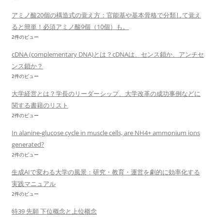
アミノ酸20個の構造式の覚え方：官能基や基本骨格で分類して覚え
ると簡単！必須アミノ酸9個（10個）も。
2件のビュー
cDNA (complementary DNA)とは？cDNAは、センス鎖か、アンチセ
ンス鎖か？
2件のビュー
大学経営とは？学長のリーダーシップ、大学改革の成功事例などに
関する書籍のリスト
2件のビュー
In alanine-glucose cycle in muscle cells, are NH4+ ammonium ions
generated?
2件のビュー
生成AIで変わる大学の風景：研究・教育・運営を劇的に効率化する
実践マニュアル
2件のビュー
特39 先願 下位概念と上位概念