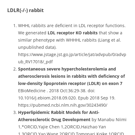
LDLR(-/-) rabbit
WHHL rabbits are deficient in LDL receptor functions.
We generated
LDL receptor KO rabbits
that show a
similar phenotype with WHHHL rabbits (Liang et al.
unpublished data).
https://www.jstage.jst.go.jp/article/jat/advpub/0/advp
ub_RV17018/_pdf
Spontaneous severe hypercholesterolemia and
atherosclerosis lesions in rabbits with deficiency of
low-density lipoprotein receptor (LDLR) on exon 7
EBioMedicine . 2018 Oct:36:29-38. doi:
10.1016/j.ebiom.2018.09.020. Epub 2018 Sep 19.
https://pubmed.ncbi.nlm.nih.gov/30243490/
Hyperlipidemic Rabbit Models for Anti-
Atherosclerotic Drug Development
by Manabu Niimi
1,*ORCID,Yajie Chen 1,2ORCID,Haizhao Yan
1,3ORCID,Yao Wang 2ORCID,Tomonari Koike 1ORCID