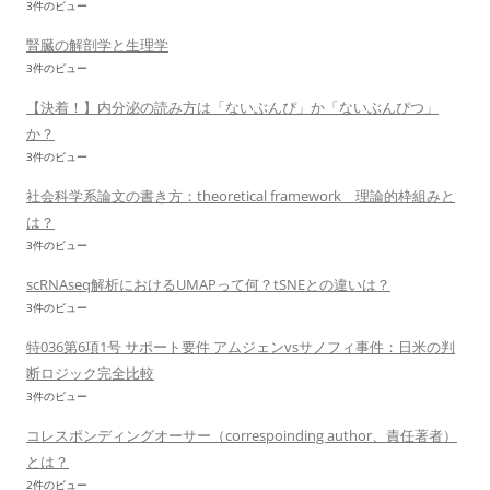
3件のビュー
腎臓の解剖学と生理学
3件のビュー
【決着！】内分泌の読み方は「ないぶんぴ」か「ないぶんぴつ」
か？
3件のビュー
社会科学系論文の書き方：theoretical framework 理論的枠組みと
は？
3件のビュー
scRNAseq解析におけるUMAPって何？tSNEとの違いは？
3件のビュー
特036第6項1号 サポート要件 アムジェンvsサノフィ事件：日米の判
断ロジック完全比較
3件のビュー
コレスポンディングオーサー（correspoinding author、責任著者）
とは？
2件のビュー