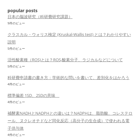
シ
popular posts
ョ
日本の脳波研究（科研費研究課題）
9件のビュー
ン
クラスカル・ウォリス検定 (Kruskal-Wallis test) とは？わかりやすい
説明
5件のビュー
活性酸素種（ROS)とは？ROS,酸素分子、ラジカルなどについて
5件のビュー
科研費申請書の書き方：学術的な問いを書いて、差別化をはかろう
4件のビュー
標準偏差 1SD、2SDの意味
4件のビュー
補酵素NADHとNADPHとの違いは？NADPHは、脂肪酸、コレステロ
ール、ヌクレオチドなど同化反応（高分子の生合成）で使われる電
子供与体
4件のビュー