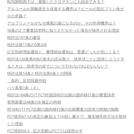
転写調節因子は、凝集したクロマチンにも結合できる？
アルコールが尿酸産生を促進する機序は？ビールの宣伝プリン体ゼ
ロの意義？
アロプリノールがなぜ痛風の薬になるのか、その作用機序は？
50条の2 で審査請求時に知りえたなかった場合が除外される理由
特許法181条の趣旨
特許法第17条の5第3項
訂正拒絶理由通知と、審理終結通知は、普通どっちが先にくる？
特許法126条第4項の条文の読み取り 請求項ごとに請求しようとす
るときは、請求項の全てについて行わなければならない？
特許法第14条と特許法第9条との関係
「条約」足切回避作戦
パリ条第1条（４）
特許法184条の17 PCT外国語特許出願の国内移行後の審査請求
実用新案法48条の8 補正の特例
特184の17 PCT出願の国内移行後の出願審査の請求の時期の制限
PCT規則67.1の規定の趣旨は？(ii)但し書きで、微生物学的方法を除外
した理由
PCT規則64.3 拡大先願はPCTでは採用せず