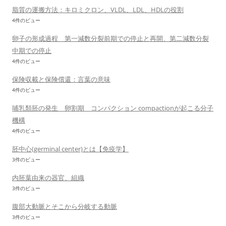
脂質の運搬方法：キロミクロン、VLDL、LDL、HDLの役割
4件のビュー
卵子の形成過程 第一減数分裂前期での停止と再開、第二減数分裂
中期での停止
4件のビュー
保険収載と保険償還：言葉の意味
4件のビュー
哺乳類胚の発生 卵割期 コンパクション compactionが起こる分子
機構
4件のビュー
胚中心(germinal center)とは【免疫学】
3件のビュー
内胚葉由来の器官、組織
3件のビュー
腹部大動脈とそこから分岐する動脈
3件のビュー