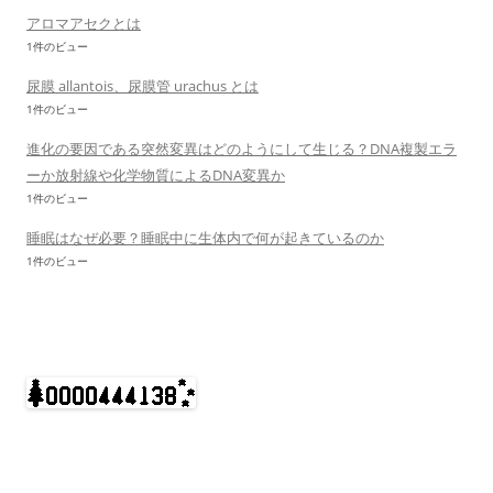
アロマアセクとは
1件のビュー
尿膜 allantois、尿膜管 urachus とは
1件のビュー
進化の要因である突然変異はどのようにして生じる？DNA複製エラ
ーか放射線や化学物質によるDNA変異か
1件のビュー
睡眠はなぜ必要？睡眠中に生体内で何が起きているのか
1件のビュー