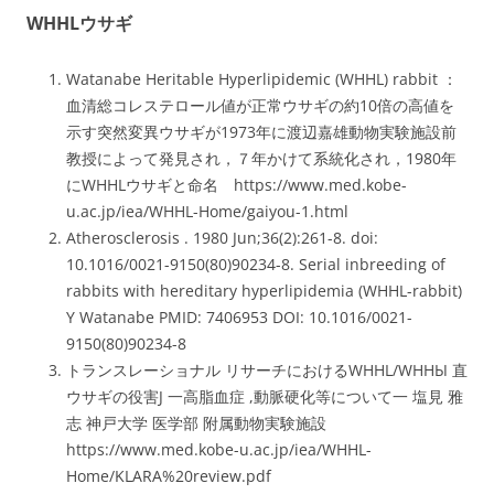
WHHLウサギ
Watanabe Heritable Hyperlipidemic (WHHL) rabbit ：
血清総コレステロール値が正常ウサギの約10倍の高値を
示す突然変異ウサギが1973年に渡辺嘉雄動物実験施設前
教授によって発見され，７年かけて系統化され，1980年
にWHHLウサギと命名 https://www.med.kobe-
u.ac.jp/iea/WHHL-Home/gaiyou-1.html
Atherosclerosis . 1980 Jun;36(2):261-8. doi:
10.1016/0021-9150(80)90234-8. Serial inbreeding of
rabbits with hereditary hyperlipidemia (WHHL-rabbit)
Y Watanabe PMID: 7406953 DOI: 10.1016/0021-
9150(80)90234-8
トランスレーショナル リサーチにおけるWHHL/WHHЫ 直
ウサギの役害J 一高脂血症 ,動脈硬化等について一 塩見 雅
志 神戸大学 医学部 附属動物実験施設
https://www.med.kobe-u.ac.jp/iea/WHHL-
Home/KLARA%20review.pdf