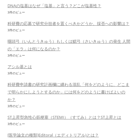
DNAの塩基はなぜ「塩基」と言う？どこが塩基性？
3件のビュー
科研費の応募で研究分担者を置くべきかどうか、採否への影響は？
3件のビュー
咽頭弓（いんとうきゅう）もしくは鰓弓（さいきゅう）の発生 人間
の「エラ」は何になるのか？
3件のビュー
アシル基とは
3件のビュー
科研費申請書の研究計画欄に纏わる混乱「何をどのように、どこま
で明らかにしようとするのか」には何をどのように書けばよいの
か？
3件のビュー
ST上昇型急性心筋梗塞（STEMI）（すてみ）とは？ST上昇とは
3件のビュー
[医学論文の種類]Editoral（エディトリアル)とは？