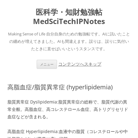
医科学・知財勉強帖
MedSciTechIPNotes
Making Sense of Life 自分自身のための勉強帖です。AIに訊いたこと
の纏めが増えてきました。AIも間違えます。誤りは、誤りに気付い
たときに直せばいいというスタンスです。
コンテンツへスキップ
メニュー
高脂血症/脂質異常症 (hyperlipidemia)
脂質異常症 Dyslipidemia:脂質異常症の総称で、脂質代謝の異
常全般。高脂血症、高コレステロール血症、高トリグリセリド
血症などが含まれる。
高脂血症 Hyperlipidemia:血液中の脂質（コレステロールや中