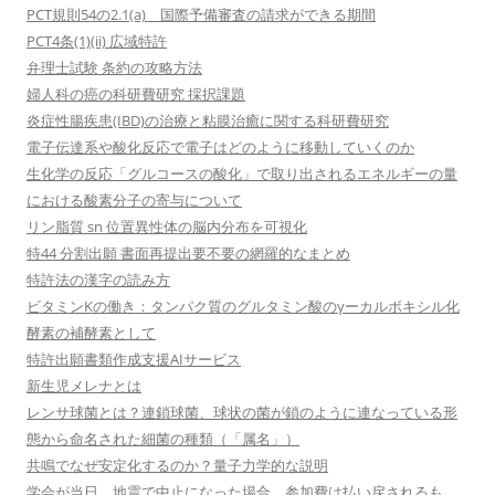
PCT規則54の2.1(a) 国際予備審査の請求ができる期間
PCT4条(1)(ii) 広域特許
弁理士試験 条約の攻略方法
婦人科の癌の科研費研究 採択課題
炎症性腸疾患(IBD)の治療と粘膜治癒に関する科研費研究
電子伝達系や酸化反応で電子はどのように移動していくのか
生化学の反応「グルコースの酸化」で取り出されるエネルギーの量
における酸素分子の寄与について
リン脂質 sn 位置異性体の脳内分布を可視化
特44 分割出願 書面再提出要不要の網羅的なまとめ
特許法の漢字の読み方
ビタミンKの働き：タンパク質のグルタミン酸のγーカルボキシル化
酵素の補酵素として
特許出願書類作成支援AIサービス
新生児メレナとは
レンサ球菌とは？連鎖球菌、球状の菌が鎖のように連なっている形
態から命名された細菌の種類（「属名」）
共鳴でなぜ安定化するのか？量子力学的な説明
学会が当日、地震で中止になった場合、参加費は払い戻されるも