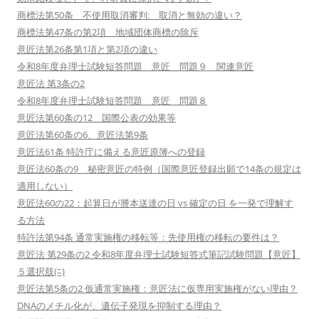
商標法第50条 不使用取消審判: 取消と無効の違い？
商標法第47条の第2項 地域団体商標の除斥
意匠法第26条第1項と第2項の違い
令和8年度弁理士試験短答問題 意匠 問題９ 関連意匠
意匠法 第3条の2
令和8年度弁理士試験短答問題 意匠 問題８
意匠法第60条の12 国際公表の効果等
意匠法第60条の6、意匠法第9条
意匠法61条 特許庁に備える意匠原簿への登録
意匠法60条の9 秘密意匠の特例（国際意匠登録出願で14条の規定は
適用しない）
意匠法60の22：起算日が謄本送達の日 vs 確定の日 を一発で理解す
る方法
特許法第94条 通常実施権の移転等：先使用権の移転の要件は？
意匠法 第29条の2 令和8年度弁理士試験短答式筆記試験問題【意匠】
５選択肢(ﾆ)
意匠法第5条の2 仮通常実施権：意匠法に仮専用実施権がない理由？
DNAのメチル化が、遺伝子発現を抑制する理由？