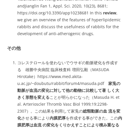
andJianglin Fan 1, Appl. Sci. 2020, 10(23), 8681;
https://doi.org/10.3390/app10238681
In this
review
,
we give an overview of the features of hyperlipidemic
rabbits and discuss the usefulness of rabbits for the
development of anti-atherogenic drugs.
その他
コレステロールを使わないでウサギの動脈硬化を作成す
る 雄勝中央病院 臨床検査科 増田弘毅（MASUDA
Hirotake）https://www.med.akita-
u.ac.jp/~doubutu/rabbit/forum4/masuda.pdf
家兎の
動脈が血流の変化に対して他の動物に比較して著 しく大
きく形態を変える
ことが明らかになった（Masuda H. et
al. Arterioscler Thromb Vasc Biol 1999;19:2298-
2307）。この結果を利用して家兎の
総頸動脈の血 流を変
化
させる事により
内膜肥厚
を作成する事ができた。この
内
膜肥厚は血流 の変化をくりかえすことにより積み重なる