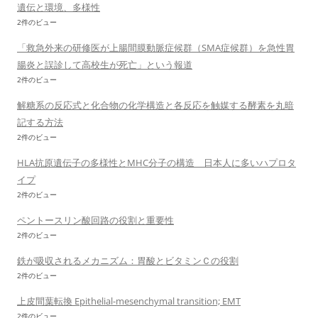
遺伝と環境、多様性
2件のビュー
「救急外来の研修医が上腸間膜動脈症候群（SMA症候群）を急性胃
腸炎と誤診して高校生が死亡」という報道
2件のビュー
解糖系の反応式と化合物の化学構造と各反応を触媒する酵素を丸暗
記する方法
2件のビュー
HLA抗原遺伝子の多様性とMHC分子の構造 日本人に多いハプロタ
イプ
2件のビュー
ペントースリン酸回路の役割と重要性
2件のビュー
鉄が吸収されるメカニズム：胃酸とビタミンＣの役割
2件のビュー
上皮間葉転換 Epithelial-mesenchymal transition; EMT
2件のビュー