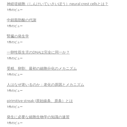
神経堤細胞（しんけいていさいぼう）neural crest cellsとは？
1件のビュー
中鎖脂肪酸の代謝
1件のビュー
腎臓の発生学
1件のビュー
一卵性双生児のDNAは完全に同一か？
1件のビュー
受精、卵割、最初の細胞分化のメカニズム
1件のビュー
人はなぜ老いるのか：老化の原因とメカニズム
1件のビュー
pirimitive streak (原始線条、原条）とは
1件のビュー
発生に必要な細胞生物学の知識の速習
1件のビュー