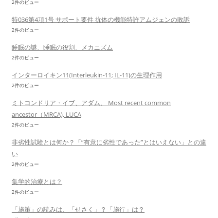
2件のビュー
特036第4項1号 サポート要件 抗体の機能特許アムジェンの敗訴
2件のビュー
睡眠の謎、睡眠の役割、メカニズム
2件のビュー
インターロイキン11(Interleukin-11; IL-11)の生理作用
2件のビュー
ミトコンドリア・イブ、アダム、 Most recent common
ancestor（MRCA), LUCA
2件のビュー
非劣性試験とは何か？「”有意に劣性であった”とはいえない」との違
い
2件のビュー
集学的治療とは？
2件のビュー
「施策」の読みは、「せさく」？「施行」は？