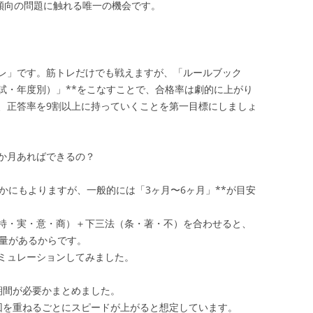
傾向の問題に触れる唯一の機会です。
トレ」です。筋トレだけでも戦えますが、「ルールブック
試・年度別）」**をこなすことで、合格率は劇的に上がり
て、正答率を9割以上に持っていくことを第一目標にしましょ
何か月あればできるの？
かにもよりますが、一般的には「3ヶ月〜6ヶ月」**が目安
特・実・意・商）＋下三法（条・著・不）を合わせると、
大な量があるからです。
ミュレーションしてみました。
期間が必要かまとめました。
回を重ねるごとにスピードが上がると想定しています。