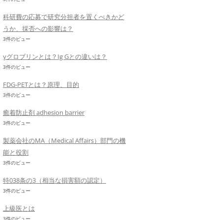
科研費の応募で研究分担者を置くべきかど
うか、採否への影響は？
3件のビュー
γグロブリンとは？Ig Gとの違いは？
3件のビュー
FDG-PETとは？原理、目的
3件のビュー
癒着防止剤 adhesion barrier
3件のビュー
製薬会社のMA（Medical Affairs）部門の機
能と役割
3件のビュー
特038条の3（相当な損害額の認定）
3件のビュー
上級医とは
3件のビュー