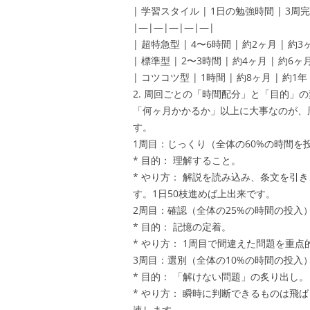
| 学習スタイル | 1日の勉強時間 | 3周完
|—|—|—|—|—|
| 超特急型 | 4〜6時間 | 約2ヶ月 | 
| 標準型 | 2〜3時間 | 約4ヶ月 | 
| コツコツ型 | 1時間 | 約8ヶ月 | 
2. 周回ごとの「時間配分」と「目的」
「何ヶ月かかるか」以上に大事なのが、
す。
1周目：じっくり（全体の60%の時間を
* 目的： 理解すること。
* やり方： 解説を読み込み、条文を引
す。1日50枝進めば上出来です。
2周目：確認（全体の25%の時間の投入
* 目的： 記憶の定着。
* やり方： 1周目で間違えた問題を重
3周目：選別（全体の10%の時間の投入
* 目的： 「解けない問題」の炙り出し。
* やり方： 瞬時に判断できるものは飛ば
速します。