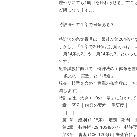
理やりにでも1周目を終わらせる」**
ど楽になりますよ。
特許法って全部で何条ある？
特許法の条文番号は、最後が第204条と
しかし、「全部で204個だけ覚えれば
「第34条の2」や「第34条の3」といっ
です。
短答試験に向けて、特許法の全体像を整
1. 条文の「実数」と「構造」
現在、枝番を含めた実際の条文数は、おお
減します）。
特許法は、大きく10の「章」に分かれ
| 章 | 区分 | 内容の要約 | 重要度 |
|—|—|—|—|
| 第1章 | 総則 (1-28条) | 定義、期
| 第2章 | 特許権 (29-105条の7) 
| 第3章 | 審査 (106-120条) | 審