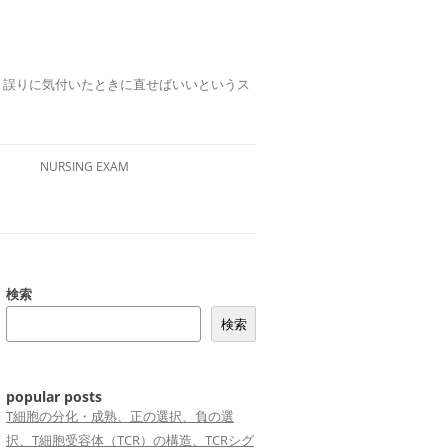
誤りは、誤りに気付いたときに直せばいいというス
NURSING EXAM
検索
検索
popular posts
T細胞の分化・成熟、正の選択、負の選
択、T細胞受容体（TCR）の構造、TCRシグ