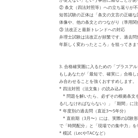
② 条文（四法対照等）への立ち返りが
短答試験の正体は「条文の文言の正確な
体像や、他の条文とのつながり（準用関
③ 法改正と最新トレンドへの対応
弁理士試験は法改正が頻繁です。過去問
年新しく変わったところ」を狙ってきま
3. 合格確実圏に入るための「プラスア
もしあなたが「最短で、確実に」合格し
み合わせることを強くおすすめします。
* 四法対照（法文集）の読み込み
* 問題を解いたら、必ずその根拠条文
る/しなければならない）」「期間」に
* 年度別の過去問（直近3〜5年分）
* 直前期（3月〜）には、実際の試験
で「時間配分」と「現場での集中力」を
* 模試（LecやTACなど）