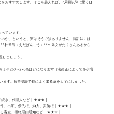
ことをおすすめします。そこを越えれば、2周目以降は驚くほ
なっています。
いいのか」というと、実はそうではありません。特許法には
た**枝番号（えだばんごう）**の条文がたくさんあるから
理しましょう。
よそ260〜270条ほどになります（法改正によって多少増
ています。短答試験で特によく出る章を太字にしました。
間、手続き、代理人など | ★★★ |
| 特許要件、出願、優先権、効力、実施権 | ★★★ |
査官による審査、拒絶理由通知など | ★★☆ |