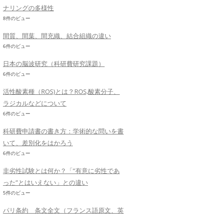
ナリングの多様性
8件のビュー
間質、間葉、間充織、結合組織の違い
6件のビュー
日本の脳波研究（科研費研究課題）
6件のビュー
活性酸素種（ROS)とは？ROS,酸素分子、
ラジカルなどについて
6件のビュー
科研費申請書の書き方：学術的な問いを書
いて、差別化をはかろう
6件のビュー
非劣性試験とは何か？「”有意に劣性であ
った”とはいえない」との違い
5件のビュー
パリ条約 条文全文（フランス語原文、英