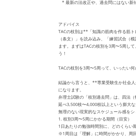
* 最新の法改正や、過去問にはない新
アドバイス
TACの枝別は**「知識の筋肉を作る筋
（条文）」を読み込み、「練習試合（模
ます。まずはTACの枝別を3周〜5周し
う！
TACの枝別を3周〜5周って、いったい
結論から言うと、**専業受験生か社会人
になります。
弁理士試験の「枝別過去問」は、四法（
延べ3,500枝〜4,000枝以上という膨
無理のない現実的なスケジュール感をシ
1. 枝別3周〜5周にかかる期間（目安）
1日あたりの勉強時間別に、どのくらい
※1周目は「理解」に時間がかかり、周