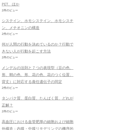
PET、ほか
2件のビュー
システイン、ホモシステイン、ホモシスチ
ン、メチオニンの構造
2件のビュー
何が人間の行動を決めているのか？行動で
きない人が行動を起こす方法
2件のビュー
メンデルの法則と７つの表現型（豆の色、
形、鞘の色、形、花の色、花のつく位置、
背丈）に対応する責任遺伝子の同定
2件のビュー
タンパク質、蛋白質、たんぱく質、どれが
正解？
2件のビュー
高血圧における血管肥厚の細胞および細胞
外構造：内膜・中膜リモデリングの機序的