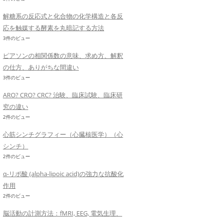
解糖系の反応式と化合物の化学構造と各反
応を触媒する酵素を丸暗記する方法
3件のビュー
ピアソンの相関係数の意味、求め方、解釈
の仕方、ありがちな間違い
3件のビュー
ARO? CRO? CRC? 治験、臨床試験、臨床研
究の違い
2件のビュー
心筋シンチグラフィー（心臓核医学）（心
シンチ）
2件のビュー
α-リポ酸 (alpha-lipoic acid)の強力な抗酸化
作用
2件のビュー
脳活動の計測方法：fMRI, EEG, 電気生理、