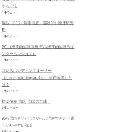
する方法
3件のビュー
脳波（EEG）測定装置（脳波計）臨床研究
用
3件のビュー
PCI（経皮的冠動脈形成術/経皮的冠動脈イ
ンターベンション）
3件のビュー
コレスポンディングオーサー
（correspoinding author、責任著者）と
は？
3件のビュー
標準偏差 1SD、2SDの意味
3件のビュー
95%信頼区間とは？やっと理解できた一番
わかりやすい説明
3件のビュー