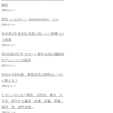
解析
2件のビュー
変性（へんせい） degeneration とは
2件のビュー
特29第2項 進歩性 容易に思いつく動機づけ
４要素
2件のビュー
特036第4項1号 サポート要件 抗体の機能特
許アムジェンの敗訴
2件のビュー
特044 分割出願、審査請求の期間はいつか
ら数える？
2件のビュー
ビタミンDとは？構造、活性化、働き、欠
乏症、関与する臓器（皮膚、肝臓、腎臓、
腸管、骨、副甲状腺）
2件のビュー