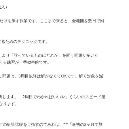
投入）
」だけを潰す作業です。ここまで来ると、全範囲を数日で回
するためのテクニックです。
」より「誤っているものはどれか」を問う問題が多いた
える練習が一番効率的です。
た問題は、3周目以降は解かなくてOKです。解く対象を減
挫折します。「2周目でわかればいいや」くらいのスピード感
なります。
年の短答試験を目指すのであれば、**「最初の2ヶ月で無