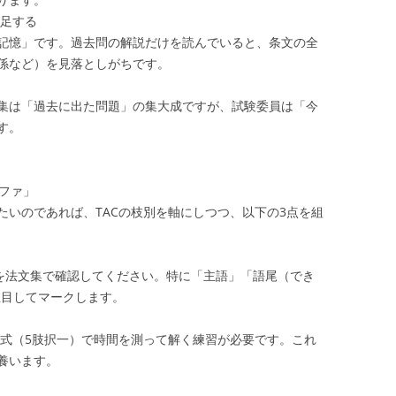
不足する
記憶」です。過去問の解説だけを読んでいると、条文の全
係など）を見落としがちです。
集は「過去に出た問題」の集大成ですが、試験委員は「今
す。
ルファ」
たいのであれば、TACの枝別を軸にしつつ、以下の3点を組
を法文集で確認してください。特に「主語」「語尾（でき
注目してマークします。
形式（5肢択一）で時間を測って解く練習が必要です。これ
養います。