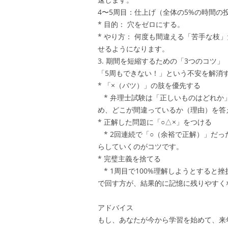
4〜5周目：仕上げ（全体の5%の時間の
* 目的： 穴をゼロにする。
* やり方： 何度も間違える「苦手な枝
せるようになります。
3. 期間を短縮するための「3つのコツ」
「5周もできない！」という不安を解消
* 「×（バツ）」の肢を優先する
* 弁理士試験は「正しいものはどれか
め、どこが間違っているか（理由）を答
* 正解した問題に「○△×」をつける
* 2回連続で「○（余裕で正解）」だっ
らしていくのがコツです。
* 完璧主義を捨てる
* 1周目で100%理解しようとすると
で回す方が、結果的に記憶に残りやすく
アドバイス
もし、あなたが今から学習を始めて、来