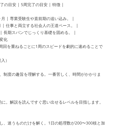
了の目安 | 5周完了の目安 | 特徴 |
約3ヶ月 | 専業受験生や直前期の追い込み。 |
約6ヶ月 | 仕事と両立する社会人の王道ペース。 |
約1年 | 長期スパンでじっくり基礎を固める。 |
の変化
周回を重ねるごとに1周のスピードを劇的に速めることで
投入）
き、制度の趣旨を理解する。一番苦しく、時間がかかりま
）
点的に。解説を読んですぐ思い出せるレベルを目指します。
）
し、迷うものだけを解く。1日の処理数が200〜300枝と加