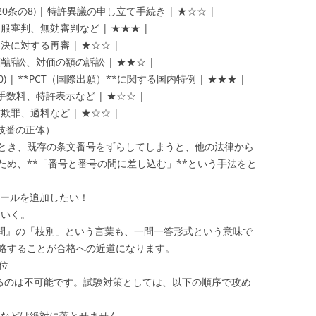
120条の8) | 特許異議の申し立て手続き | ★☆☆ |
絶査定不服審判、無効審判など | ★★★ |
した審決に対する再審 | ★☆☆ |
 審決取消訴訟、対価の額の訴訟 | ★★☆ |
の20) | **PCT（国際出願）**に関する国内特例 | ★★★ |
公報、手数料、特許表示など | ★☆☆ |
罪、詐欺罪、過料など | ★☆☆ |
（枝番の正体）
とき、既存の条文番号をずらしてしまうと、他の法律から
ため、**「番号と番号の間に差し込む」**という手法をと
ルールを追加したい！
ていく。
去問』の「枝別」という言葉も、一問一答形式という意味で
略することが合格への近道になります。
位
えるのは不可能です。試験対策としては、以下の順序で攻め
歩性などは絶対に落とせません。