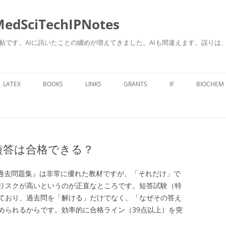
ciTechIPNotes
自身のための勉強帖です。AIに訊いたことの纏めが増えてきました。AIも間違えます。
コ
ン
LATEX
BOOKS
LINKS
GRANTS
IF
BIOCHEM
テ
ン
ツ
へ
ス
キ
ッ
プ
短答は合格できる？
別過去問題集』は非常に優れた教材ですが、「それだけ」で
リスクが高いというのが正直なところです。短答試験（特
ており、過去問を「解ける」だけでなく、「なぜその答え
められるからです。効率的に合格ライン（39点以上）を突