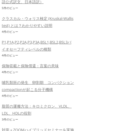
語公式訳文、日本語訳）
5件のビュー
クラスカル・ウォリス検定 (Kruskal-Wallis
test) とは？わかりやすい説明
4件のビュー
P1,P1A,P2,P2A,P3,P3A,BSL1,BSL2,BSL3バ
イオセーフティレベルの種類
4件のビュー
保険収載と保険償還：言葉の意味
4件のビュー
哺乳類胚の発生 卵割期 コンパクション
compactionが起こる分子機構
4件のビュー
脂質の運搬方法：キロミクロン、VLDL、
LDL、HDLの役割
3件のビュー
対面＋ZOOMハイブリッドセミナーを実施