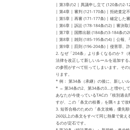
| 第3章の2 | 異議申し立て (120条の2-
| 第4章 | 審判 (121-170条) | 拒
| 第5章 | 再審 (171-177条) | 確定
| 第6章 | 訴訟 (178-184条の2) |
| 第7章 | 国際出願 (184条の3-184条
| 第8章 | 雑則 (185-195条の4) | 
| 第9章 | 罰則 (196-204条) | 侵害
2. なぜ「204条」より多くなるのか？
法律を改正して新しいルールを追加する
の参照がすべて狂ってしまいます。その
ります。
* 例： 第34条（承継）の後に、新しい
* → 第34条の2、第34条の3…と増やし
あなたが今使っているTACの『枝別過
すが、この「条文の枝番」を隅々まで攻
3. 短答合格のための「条文攻略」優先順
260以上の条文をすべて同じ熱量で覚
るのが定石です。
* 第29条（特許要件）： 新規性・進