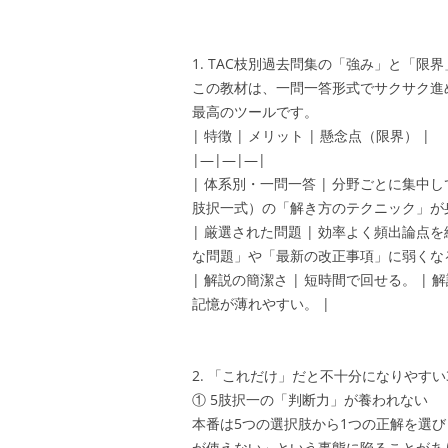
1. TAC枝別過去問集の「強み」と「限界
この教材は、一問一答形式でサクサク進
最高のツールです。
| 特徴 | メリット | 懸念点（限界） |
|—|—|—|
| 体系別・一問一答 | 分野ごとに集中
肢択一式）の「解き方のテクニック」が身
| 厳選された問題 | 効率よく頻出論点
な問題」や「最新の改正事項」に弱くなる
| 解説の簡潔さ | 短時間で回せる。 
記憶が薄れやすい。 |
2. 「これだけ」だと不十分になりやすい
① 5肢択一の「判断力」が養われない
本番は5つの選択肢から1つの正解を選び
が使えない」という事態に陥ることがあ