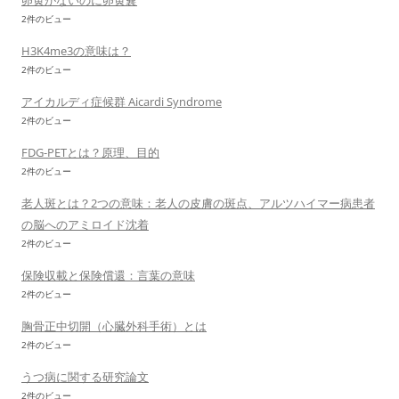
卵黄がないのに卵黄嚢
2件のビュー
H3K4me3の意味は？
2件のビュー
アイカルディ症候群 Aicardi Syndrome
2件のビュー
FDG-PETとは？原理、目的
2件のビュー
老人斑とは？2つの意味：老人の皮膚の斑点、アルツハイマー病患者
の脳へのアミロイド沈着
2件のビュー
保険収載と保険償還：言葉の意味
2件のビュー
胸骨正中切開（心臓外科手術）とは
2件のビュー
うつ病に関する研究論文
2件のビュー