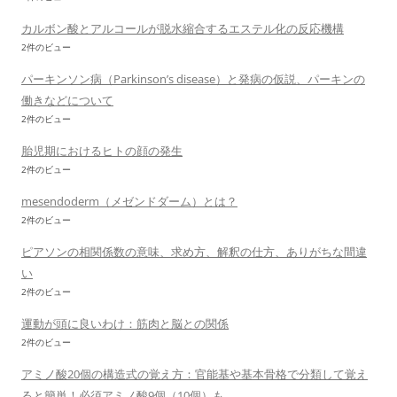
カルボン酸とアルコールが脱水縮合するエステル化の反応機構
2件のビュー
パーキンソン病（Parkinson’s disease）と発病の仮説、パーキンの
働きなどについて
2件のビュー
胎児期におけるヒトの顔の発生
2件のビュー
mesendoderm（メゼンドダーム）とは？
2件のビュー
ピアソンの相関係数の意味、求め方、解釈の仕方、ありがちな間違
い
2件のビュー
運動が頭に良いわけ：筋肉と脳との関係
2件のビュー
アミノ酸20個の構造式の覚え方：官能基や基本骨格で分類して覚え
ると簡単！必須アミノ酸9個（10個）も。