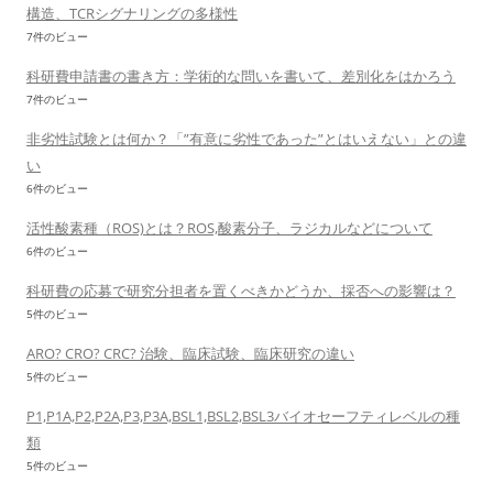
構造、TCRシグナリングの多様性
7件のビュー
科研費申請書の書き方：学術的な問いを書いて、差別化をはかろう
7件のビュー
非劣性試験とは何か？「”有意に劣性であった”とはいえない」との違
い
6件のビュー
活性酸素種（ROS)とは？ROS,酸素分子、ラジカルなどについて
6件のビュー
科研費の応募で研究分担者を置くべきかどうか、採否への影響は？
5件のビュー
ARO? CRO? CRC? 治験、臨床試験、臨床研究の違い
5件のビュー
P1,P1A,P2,P2A,P3,P3A,BSL1,BSL2,BSL3バイオセーフティレベルの種
類
5件のビュー