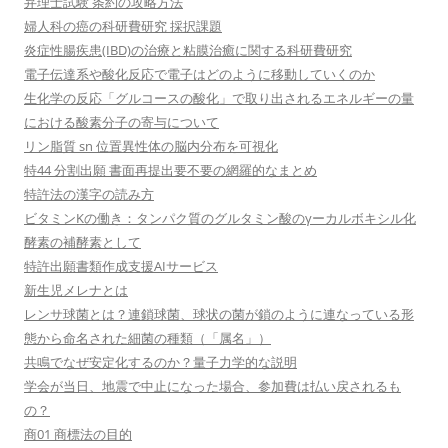
弁理士試験 条約の攻略方法
婦人科の癌の科研費研究 採択課題
炎症性腸疾患(IBD)の治療と粘膜治癒に関する科研費研究
電子伝達系や酸化反応で電子はどのように移動していくのか
生化学の反応「グルコースの酸化」で取り出されるエネルギーの量
における酸素分子の寄与について
リン脂質 sn 位置異性体の脳内分布を可視化
特44 分割出願 書面再提出要不要の網羅的なまとめ
特許法の漢字の読み方
ビタミンKの働き：タンパク質のグルタミン酸のγーカルボキシル化
酵素の補酵素として
特許出願書類作成支援AIサービス
新生児メレナとは
レンサ球菌とは？連鎖球菌、球状の菌が鎖のように連なっている形
態から命名された細菌の種類（「属名」）
共鳴でなぜ安定化するのか？量子力学的な説明
学会が当日、地震で中止になった場合、参加費は払い戻されるも
の？
商01 商標法の目的