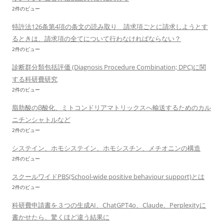
2件のビュー
特許法126条第4項の条文の読み取り 請求項ごとに請求しようとす
るときは、請求項の全てについて行わなければならない？
2件のビュー
診断群分類包括評価 (Diagnosis Procedure Combination; DPC)に関
する科研費研究
2件のビュー
脂肪酸のβ酸化、ミトコンドリアマトリックスへ輸送するためのカル
ニチンシャトルなど
2件のビュー
システイン、ホモシステイン、ホモシスチン、メチオニンの構造
2件のビュー
スクールワイドPBS(School-wide positive behaviour support)とは
2件のビュー
科研費申請書を３つの生成AI、ChatGPT4o、Claude、Perplexityに
書かせたら、驚くほど違う結果に