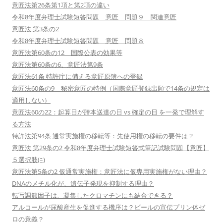
意匠法第26条第1項と第2項の違い
令和8年度弁理士試験短答問題 意匠 問題９ 関連意匠
意匠法 第3条の2
令和8年度弁理士試験短答問題 意匠 問題８
意匠法第60条の12 国際公表の効果等
意匠法第60条の6、意匠法第9条
意匠法61条 特許庁に備える意匠原簿への登録
意匠法60条の9 秘密意匠の特例（国際意匠登録出願で14条の規定は
適用しない）
意匠法60の22：起算日が謄本送達の日 vs 確定の日 を一発で理解す
る方法
特許法第94条 通常実施権の移転等：先使用権の移転の要件は？
意匠法 第29条の2 令和8年度弁理士試験短答式筆記試験問題【意匠】
５選択肢(ﾆ)
意匠法第5条の2 仮通常実施権：意匠法に仮専用実施権がない理由？
DNAのメチル化が、遺伝子発現を抑制する理由？
転写調節因子は、凝集したクロマチンにも結合できる？
アルコールが尿酸産生を促進する機序は？ビールの宣伝プリン体ゼ
ロの意義？