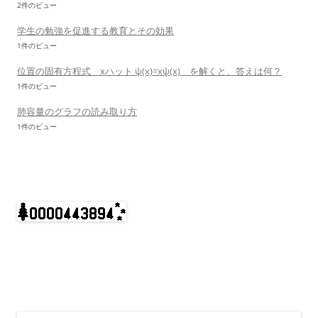
2件のビュー
学生の勉強を促進する教育とその効果
1件のビュー
位置の固有方程式 xハット ψ(x)=xψ(x) を解くと、答えは何？
1件のビュー
肺容量のグラフの読み取り方
1件のビュー