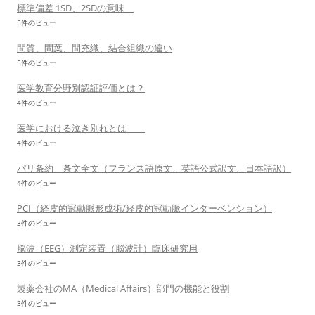
標準偏差 1SD、2SDの意味
5件のビュー
間質、間葉、間充織、結合組織の違い
5件のビュー
医学教育分野別認証評価とは？
4件のビュー
医学における泣き別れとは
4件のビュー
パリ条約 条文全文（フランス語原文、英語公式訳文、日本語訳）
4件のビュー
PCI（経皮的冠動脈形成術/経皮的冠動脈インターベンション）
3件のビュー
脳波（EEG）測定装置（脳波計）臨床研究用
3件のビュー
製薬会社のMA（Medical Affairs）部門の機能と役割
3件のビュー