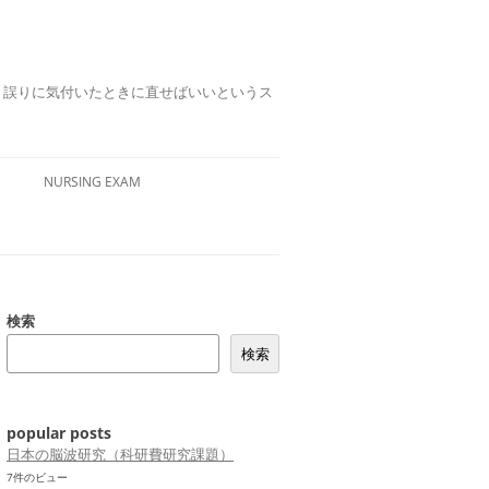
誤りは、誤りに気付いたときに直せばいいというス
NURSING EXAM
検索
検索
popular posts
日本の脳波研究（科研費研究課題）
7件のビュー