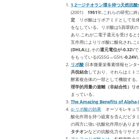
1,2一ジチオラン環を持つ天然抗酸
(2001)
1951
年,これらの研究に
定
リボ酸はリポアミドとして生体
をなしている。リボ酸は5員環状の
あり,これが二電子還元を受けると
互作用によりリボ酸に酸化され,この
(DHLA
)は,その
還元電位が-0.32
Vで
をもっている(GSSG→GSH,
-0.24V
リポ酸
日本微量栄養素情報センター
共役結合
しており、それらはミト
酵素複合体の一部として機能する
理学的用量の遊離（非結合性）リ
まっている。
The Amazing Benefits of Alpha-
α-リポ酸の効果
オーソモレキュラ
酸化作用を持つ硫黄を含んだビタミ
の両方に強い抗酸化作用があります
タチオン
などの抗酸化力をリサイ
アルファリポ酸とは
札幌麻酔クリ