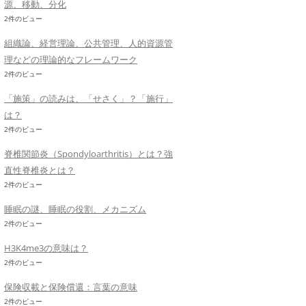
源、移動、分化
2件のビュー
組織論、経営理論、公共管理、人的資源管
理などの理論的なフレームワーク
2件のビュー
「施策」の読みは、「せさく」？「施行」
は？
2件のビュー
脊椎関節炎（Spondyloarthritis）とは？強
直性脊椎炎とは？
2件のビュー
睡眠の謎、睡眠の役割、メカニズム
2件のビュー
H3K4me3の意味は？
2件のビュー
保険収載と保険償還：言葉の意味
2件のビュー