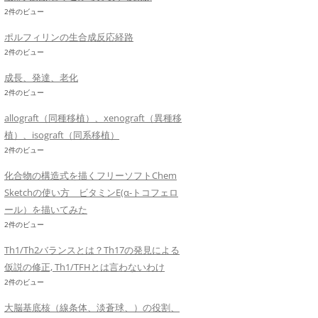
2件のビュー
ポルフィリンの生合成反応経路
2件のビュー
成長、発達、老化
2件のビュー
allograft（同種移植）、xenograft（異種移
植）、isograft（同系移植）
2件のビュー
化合物の構造式を描くフリーソフトChem
Sketchの使い方 ビタミンE(α-トコフェロ
ール）を描いてみた
2件のビュー
Th1/Th2バランスとは？Th17の発見による
仮説の修正, Th1/TFHとは言わないわけ
2件のビュー
大脳基底核（線条体、淡蒼球、）の役割、