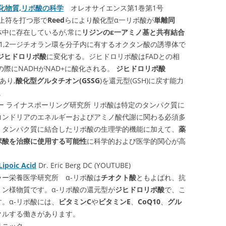
化物質,リボ酸の科学
オレオサイエンス第1巻第1号
終止符を打つ形で
Reed
らにより酸化型α一リボ酸が
単離同
中に存在しているが,常に
リジンのε一アミノ基と共有結合
1,2一ジチオラン環を分子内に有するオクタン酸の誘導体で
ジヒドロリポ酸
に変化する。ジヒドロリポ酸はFADとの相
際にNADHがNAD+に酸化される。
ジヒドロリポ酸
あり,
酸化型グルタチオン(GSSG
)を還元型(GSH)に戻す能力
)。
 ライナスポーリング研究所 リポ酸は特定のタンパク質に
コンドリアのエネルギーおよびアミノ酸代謝に関わる必須多
。タンパク質に結合したリポ酸の生理学的機能に加えて、
薬
ポ酸を治療に使用する可能性
に科学的および医学的関心が高
Lipoic Acid
Dr. Eric Berg DC (YOUTUBE)
ー栄養医学研究所 α-リポ酸は
チオクト酸
ともよばれ、抗
ン様物質です。α-リポ酸の還元型が
ジヒドロリポ酸
で、こ
。α-リポ酸には、
ビタミンC
や
ビタミンE
、
CoQ10
、
グル
クルする働きがあります。
ニック