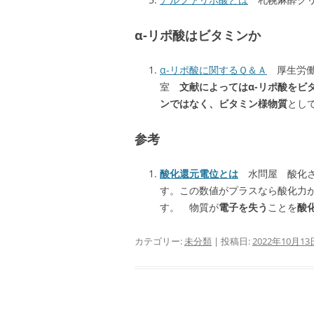
α-リポ酸はビタミンか
α-リポ酸に関するＱ＆Ａ
厚生労働
室
文献によってはα-リポ酸をビ
ンではなく、ビタミン様物質
とし
参考
酸化還元電位とは
水問屋 酸化さ
す。この数値がプラスなら酸化力
す。 物質が
電子を失う
ことを
酸
カテゴリー:
未分類
| 投稿日:
2022年10月13