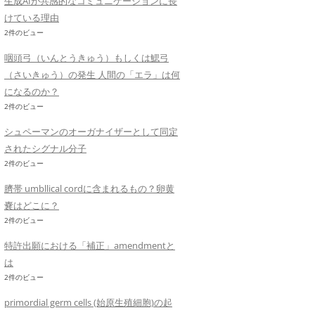
生成AIが共感的なコミュニケーションに長
けている理由
2件のビュー
咽頭弓（いんとうきゅう）もしくは鰓弓
（さいきゅう）の発生 人間の「エラ」は何
になるのか？
2件のビュー
シュペーマンのオーガナイザーとして同定
されたシグナル分子
2件のビュー
臍帯 umbllical cordに含まれるもの？卵黄
嚢はどこに？
2件のビュー
特許出願における「補正」amendmentと
は
2件のビュー
primordial germ cells (始原生殖細胞)の起