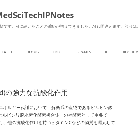
ciTechIPNotes
自身のための勉強帖です。AIに訊いたことの纏めが増えてきました。AIも間違えます。
コ
ン
LATEX
BOOKS
LINKS
GRANTS
IF
BIOCHEM
テ
ン
ツ
へ
ス
キ
ッ
プ
c acid)の強力な抗酸化作用
、エネルギー代謝において、解糖系の産物であるピルビン酸
「ピルビン酸脱水素化酵素複合体」の補酵素として重要で
ら、他の抗酸化作用を持つビタミンCなどの物質を還元して