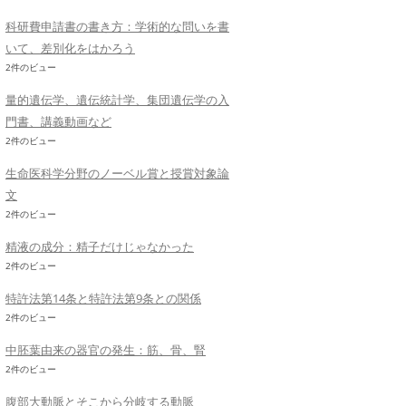
科研費申請書の書き方：学術的な問いを書
いて、差別化をはかろう
2件のビュー
量的遺伝学、遺伝統計学、集団遺伝学の入
門書、講義動画など
2件のビュー
生命医科学分野のノーベル賞と授賞対象論
文
2件のビュー
精液の成分：精子だけじゃなかった
2件のビュー
特許法第14条と特許法第9条との関係
2件のビュー
中胚葉由来の器官の発生：筋、骨、腎
2件のビュー
腹部大動脈とそこから分岐する動脈