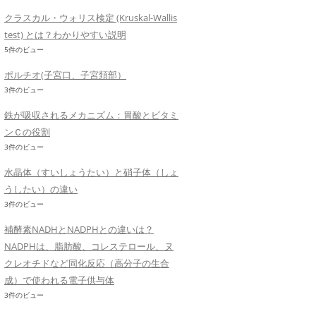
クラスカル・ウォリス検定 (Kruskal-Wallis
test) とは？わかりやすい説明
5件のビュー
ポルチオ(子宮口、子宮頚部）
3件のビュー
鉄が吸収されるメカニズム：胃酸とビタミ
ンＣの役割
3件のビュー
水晶体（すいしょうたい）と硝子体（しょ
うしたい）の違い
3件のビュー
補酵素NADHとNADPHとの違いは？
NADPHは、脂肪酸、コレステロール、ヌ
クレオチドなど同化反応（高分子の生合
成）で使われる電子供与体
3件のビュー