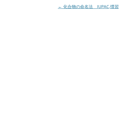
投
←
化合物の命名法 IUPAC,慣習
稿
ナ
ビ
ゲ
ー
シ
ョ
ン