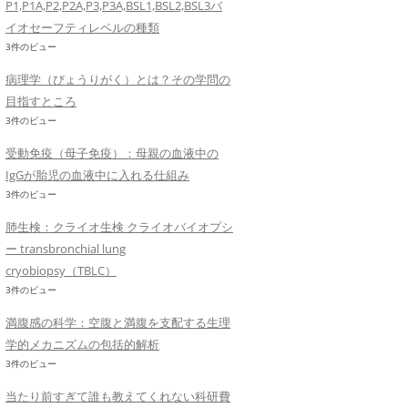
P1,P1A,P2,P2A,P3,P3A,BSL1,BSL2,BSL3バ
イオセーフティレベルの種類
3件のビュー
病理学（びょうりがく）とは？その学問の
目指すところ
3件のビュー
受動免疫（母子免疫）：母親の血液中の
IgGが胎児の血液中に入れる仕組み
3件のビュー
肺生検：クライオ生検 クライオバイオプシ
ー transbronchial lung
cryobiopsy（TBLC）
3件のビュー
満腹感の科学：空腹と満腹を支配する生理
学的メカニズムの包括的解析
3件のビュー
当たり前すぎて誰も教えてくれない科研費