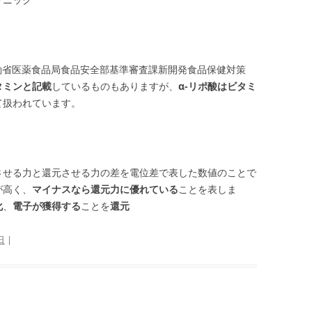
省医薬食品局食品安全部基準審査課新開発食品保健対策
タミンと記載
しているものもありますが、
α-リポ酸はビタミ
て扱われています。
せる力と還元させる力の差を電位差で表した数値のことで
が高く、
マイナスなら還元力に優れている
ことを表しま
化
、
電子が獲得する
ことを
還元
日
|