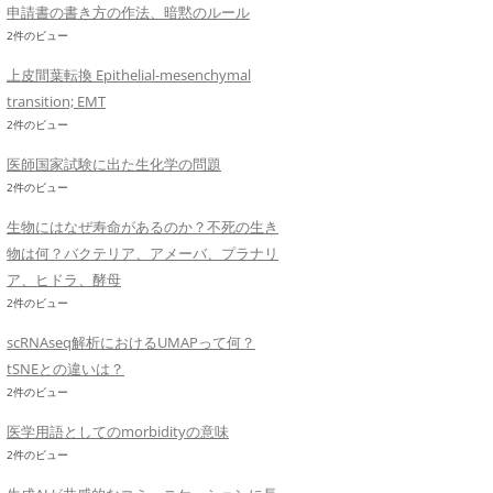
申請書の書き方の作法、暗黙のルール
2件のビュー
上皮間葉転換 Epithelial-mesenchymal
transition; EMT
2件のビュー
医師国家試験に出た生化学の問題
2件のビュー
生物にはなぜ寿命があるのか？不死の生き
物は何？バクテリア、アメーバ、プラナリ
ア、ヒドラ、酵母
2件のビュー
scRNAseq解析におけるUMAPって何？
tSNEとの違いは？
2件のビュー
医学用語としてのmorbidityの意味
2件のビュー