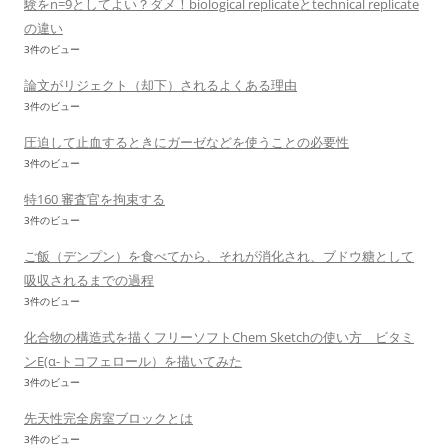
験をn=9としてよい？ダメ！biological replicateとtechnical replicate
の違い
3件のビュー
論文がリジェクト（却下）されるよくある理由
3件のビュー
圧迫して止血するときにガーゼなどを使うことの必要性
3件のビュー
特160 審査官を拘束する
3件のビュー
ご飯（デンプン）を食べてから、それが消化され、ブドウ糖として
吸収されるまでの過程
3件のビュー
化合物の構造式を描くフリーソフトChem Sketchの使い方 ビタミ
ンE(α-トコフェロール）を描いてみた
3件のビュー
先天性完全房室ブロックとは
3件のビュー