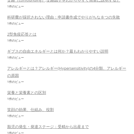
交絡（confounding）,交絡因子をわかりやすく簡単に説明すると
1件のビュー
科研費が採択されない理由：申請書作成でやりがちな８つの失敗
1件のビュー
2型免疫応答とは
1件のビュー
ギブスの自由エネルギーとは何か？最もわかりやすい説明
1件のビュー
アレルギーとは？アレルギー(Hypersensitivity)の4分類、アレルギー
の原因
1件のビュー
栄養と栄養素との区別
1件のビュー
笑顔の効果、仕組み、役割
1件のビュー
胎児の発生・発達ステージ：受精から出産まで
1件のビュー