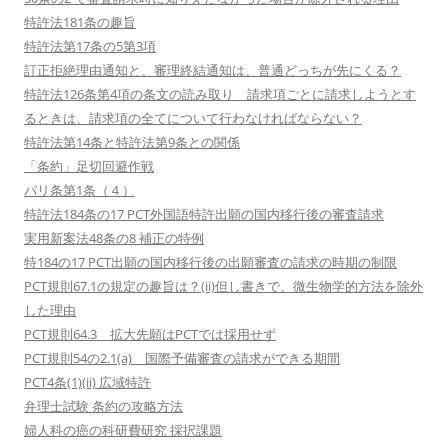
特許法181条の趣旨
特許法第17条の5第3項
訂正拒絶理由通知と、審理終結通知は、普通どっちが先にくる？
特許法126条第4項の条文の読み取り 請求項ごとに請求しようとす
るときは、請求項の全てについて行わなければならない？
特許法第14条と特許法第9条との関係
「条約」足切回避作戦
パリ条第1条（４）
特許法184条の17 PCT外国語特許出願の国内移行後の審査請求
実用新案法48条の8 補正の特例
特184の17 PCT出願の国内移行後の出願審査の請求の時期の制限
PCT規則67.1の規定の趣旨は？(ii)但し書きで、微生物学的方法を除外
した理由
PCT規則64.3 拡大先願はPCTでは採用せず
PCT規則54の2.1(a) 国際予備審査の請求ができる期間
PCT4条(1)(ii) 広域特許
弁理士試験 条約の攻略方法
婦人科の癌の科研費研究 採択課題