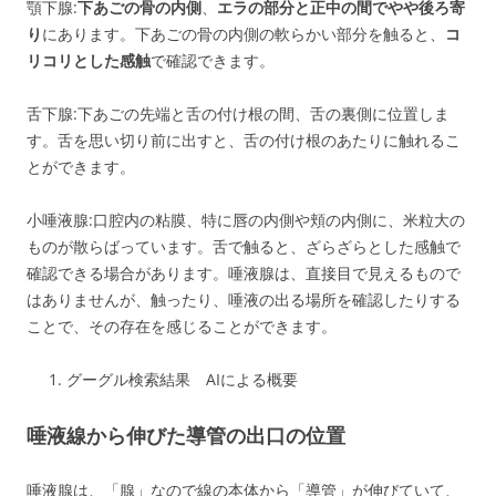
顎下腺:
下あごの骨の内側
、
エラの部分と正中の間でやや後ろ寄
り
にあります。下あごの骨の内側の軟らかい部分を触ると、
コ
リコリとした感触
で確認できます。
舌下腺:下あごの先端と舌の付け根の間、舌の裏側に位置しま
す。舌を思い切り前に出すと、舌の付け根のあたりに触れるこ
とができます。
小唾液腺:口腔内の粘膜、特に唇の内側や頬の内側に、米粒大の
ものが散らばっています。舌で触ると、ざらざらとした感触で
確認できる場合があります。唾液腺は、直接目で見えるもので
はありませんが、触ったり、唾液の出る場所を確認したりする
ことで、その存在を感じることができます。
グーグル検索結果 AIによる概要
唾液線から伸びた導管の出口の位置
唾液腺は、「腺」なので線の本体から「導管」が伸びていて、