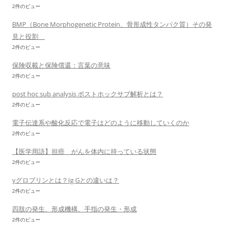
2件のビュー
BMP（Bone Morphogenetic Protein、骨形成性タンパク質）その発
見と役割
2件のビュー
保険収載と保険償還：言葉の意味
2件のビュー
post hoc sub analysis ポストホックサブ解析とは？
2件のビュー
電子伝達系や酸化反応で電子はどのように移動していくのか
2件のビュー
【医学用語】担癌 がんを体内に持っている状態
2件のビュー
γグロブリンとは？Ig Gとの違いは？
2件のビュー
四肢の発生、形成機構、手指の発生・形成
2件のビュー