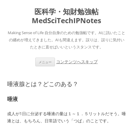
医科学・知財勉強帖
MedSciTechIPNotes
Making Sense of Life 自分自身のための勉強帖です。AIに訊いたこと
の纏めが増えてきました。AIも間違えます。誤りは、誤りに気付い
たときに直せばいいというスタンスです。
コンテンツへスキップ
メニュー
唾液腺とは？どこのある？
唾液
成人が1日に分泌する唾液の量は１～１．５リットルだそう。唾
液とは、もちろん、日常語でいう「つば」のことです。