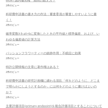
特041 国内優先権 期間の数え方？
2件のビュー
科研費申請書の書き方の作法：審査委員が審査しやすいように書
く！
2件のビュー
確率変数XをaX+bに変換したときの平均値と標準偏差、および、い
わゆる偏差値の計算方法
2件のビュー
パッションフラワーティーの鎮静作用：不眠症に効果
2件のビュー
特許公開情報の文章に著作権はある？
2件のビュー
科研費申請書の研究計画欄に纏わる混乱「何をどのように、どこま
で明らかにしようとするのか」には何をどのように書けばよいの
か？
2件のビュー
主要評価項目(primary endpoint)を複合評価項目とすることについて