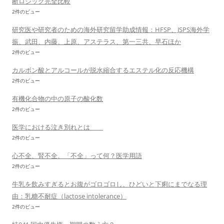
断ロジック完全比較
2件のビュー
研究医や研究者のための海外研究留学助成情報：HFSP、JSPS海外学
振、武田、内藤、上原、アステラス、第一三共、早石ほか
2件のビュー
カルボン酸とアルコールが脱水縮合するエステル化の反応機構
2件のビュー
有機化合物の中の原子の酸化数
2件のビュー
医学における泣き別れとは
2件のビュー
心不全、腎不全、「不全」って何？医学用語
2件のビュー
牛乳を飲みすぎるとお腹がゴロゴロし、ひどいと下痢にまでなる理
由：乳糖不耐症（lactose intolerance）
2件のビュー