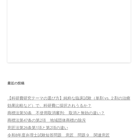
最近の投稿
【科研費研究テーマの選び方】純粋な臨床試験（単剤 vs. ２剤の治療
効果比較など）で、科研費に採択されうるか？
商標法第50条 不使用取消審判: 取消と無効の違い？
商標法第47条の第2項 地域団体商標の除斥
意匠法第26条第1項と第2項の違い
令和8年度弁理士試験短答問題 意匠 問題９ 関連意匠