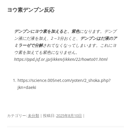
ヨウ素デンプン反応
デンプンにヨウ素を加えると、紫色
になります。デンプ
ン液にだ液を加え、2～3分おくと、
デンプンはだ液のア
ミラーゼで分解
されてなくなってしまいます。これにヨ
ウ素を加えても紫色になりません。
https://ppd.jsf.or.jp/jikken/jikken/22/howto01.html
https://science.005net.com/yoten/2_shoka.php?
jkn=daeki
カテゴリー:
未分類
| 投稿日:
2025年8月10日
|