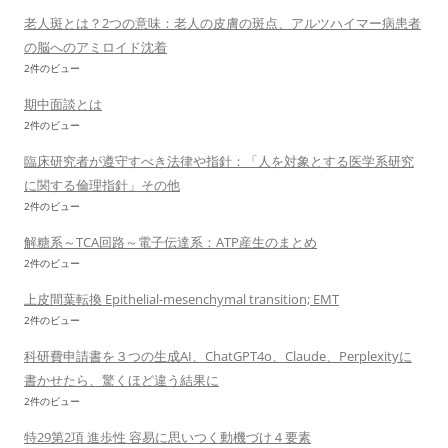
老人斑とは？2つの意味：老人の皮膚の斑点、アルツハイマー病患者
の脳へのアミロイド沈着
2件のビュー
期中面談とは
2件のビュー
臨床研究者が遵守すべき法律や指針：「人を対象とする医学系研究
に関する倫理指針」その他
2件のビュー
解糖系～TCA回路～電子伝達系：ATP産生のまとめ
2件のビュー
上皮間葉転換 Epithelial-mesenchymal transition; EMT
2件のビュー
科研費申請書を３つの生成AI、ChatGPT4o、Claude、Perplexityに
書かせたら、驚くほど違う結果に
2件のビュー
特29第2項 進歩性 容易に思いつく動機づけ４要素