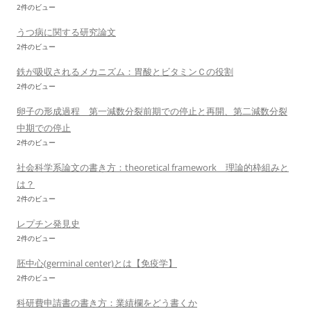
2件のビュー
うつ病に関する研究論文
2件のビュー
鉄が吸収されるメカニズム：胃酸とビタミンＣの役割
2件のビュー
卵子の形成過程 第一減数分裂前期での停止と再開、第二減数分裂
中期での停止
2件のビュー
社会科学系論文の書き方：theoretical framework 理論的枠組みと
は？
2件のビュー
レプチン発見史
2件のビュー
胚中心(germinal center)とは【免疫学】
2件のビュー
科研費申請書の書き方：業績欄をどう書くか