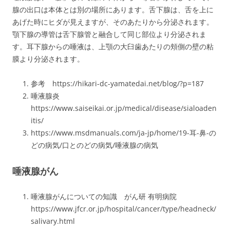
腺の出口は本体とは別の場所にあります。舌下腺は、舌を上に
あげた時にヒダが見えますが、そのあたりから分泌されます。
顎下腺の導管は舌下腺管と融合して同じ部位より分泌されま
す。耳下腺からの唾液は、上顎の大臼歯あたりの頬側の壁の粘
膜より分泌されます。
参考 https://hikari-dc-yamatedai.net/blog/?p=187
唾液腺炎
https://www.saiseikai.or.jp/medical/disease/sialoaden
itis/
https://www.msdmanuals.com/ja-jp/home/19-耳-鼻-の
どの病気/口とのどの病気/唾液腺の病気
唾液腺がん
唾液腺がんについての知識 がん研 有明病院
https://www.jfcr.or.jp/hospital/cancer/type/headneck/
salivary.html