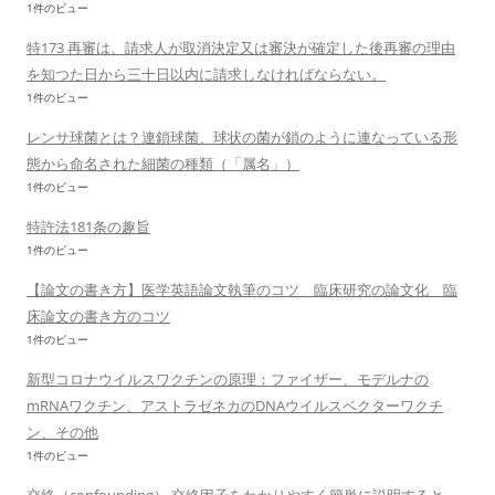
1件のビュー
特173 再審は、請求人が取消決定又は審決が確定した後再審の理由
を知つた日から三十日以内に請求しなければならない。
1件のビュー
レンサ球菌とは？連鎖球菌、球状の菌が鎖のように連なっている形
態から命名された細菌の種類（「属名」）
1件のビュー
特許法181条の趣旨
1件のビュー
【論文の書き方】医学英語論文執筆のコツ 臨床研究の論文化 臨
床論文の書き方のコツ
1件のビュー
新型コロナウイルスワクチンの原理：ファイザー、モデルナの
mRNAワクチン、アストラゼネカのDNAウイルスベクターワクチ
ン、その他
1件のビュー