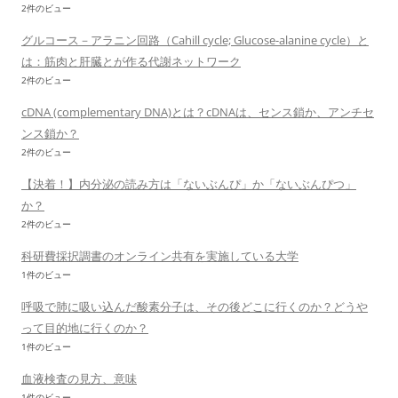
2件のビュー
グルコース－アラニン回路（Cahill cycle; Glucose-alanine cycle）と
は：筋肉と肝臓とが作る代謝ネットワーク
2件のビュー
cDNA (complementary DNA)とは？cDNAは、センス鎖か、アンチセ
ンス鎖か？
2件のビュー
【決着！】内分泌の読み方は「ないぶんぴ」か「ないぶんぴつ」
か？
2件のビュー
科研費採択調書のオンライン共有を実施している大学
1件のビュー
呼吸で肺に吸い込んだ酸素分子は、その後どこに行くのか？どうや
って目的地に行くのか？
1件のビュー
血液検査の見方、意味
1件のビュー