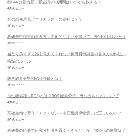
特044 分割出願、審査請求の期間はいつから数える？
4件のビュー
肺の画像所見「すりガラス」の意味は？？
4件のビュー
科研費申請書の書き方：学術的な問いを書いて、差別化をはかろう
4件のビュー
当たり前すぎて誰も教えてくれない科研費申請書の書き方の作法、
暗黙のルール
4件のビュー
医学教育分野別認証評価とは？
4件のビュー
活性酸素種（ROS)とは？ROS,酸素分子、ラジカルなどについて
4件のビュー
高校生物で習う「アクチビン＝中胚葉誘導物質」は正しいのか？
3件のビュー
科研費の応募で研究分担者を置くべきかどうか、採否への影響は？