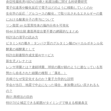
炎症性腸疾患(IBD)の治療と粘膜治癒に関する科研費研究
電子伝達系や酸化反応で電子はどのように移動していくのか
生化学の反応「グルコースの酸化」で取り出されるエネルギーの量
における酸素分子の寄与について
リン脂質 sn 位置異性体の脳内分布を可視化
特44 分割出願 書面再提出要不要の網羅的なまとめ
特許法の漢字の読み方
ビタミンKの働き：タンパク質のグルタミン酸のγーカルボキシル化
酵素の補酵素として
特許出願書類作成支援AIサービス
新生児メレナとは
レンサ球菌とは？連鎖球菌、球状の菌が鎖のように連なっている形
態から命名された細菌の種類（「属名」）
共鳴でなぜ安定化するのか？量子力学的な説明
学会が当日、地震で中止になった場合、参加費は払い戻されるも
の？
商01 商標法の目的
特017の2 補正できる範囲がタイミングで狭まる根拠条文