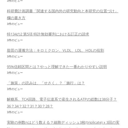
3件のビュー
科研費計画調書「関連する国内外の研究動向と本研究の位置づけ」
欄の書き方
3件のビュー
特134の2 第5項 特許無効審判における訂正の請求
3件のビュー
脂質の運搬方法：キロミクロン、VLDL、LDL、HDLの役割
3件のビュー
95%信頼区間とは？やっと理解できた一番わかりやすい説明
3件のビュー
「施策」の読みは、「せさく」？「施行」は？
3件のビュー
解糖系、TCA回路、電子伝達系で産生されるATPの総数は38分子？
36？34？32？31？30？28？
3件のビュー
実験の例数nはどう数える？細胞ディッシュ3枚(triplicate)ｘ3回の実