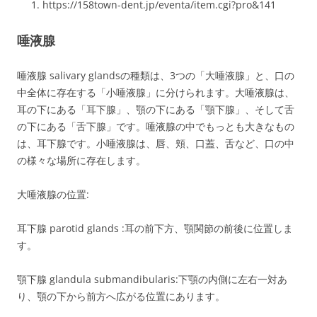
https://158town-dent.jp/eventa/item.cgi?pro&141
唾液腺
唾液腺 s
alivary glands
の種類は、3つの「大唾液腺」と、口の
中全体に存在する「小唾液腺」に分けられます。大唾液腺は、
耳の下にある「耳下腺」、顎の下にある「顎下腺」、そして舌
の下にある「舌下腺」です。唾液腺の中でもっとも大きなもの
は、耳下腺です。小唾液腺は、唇、頬、口蓋、舌など、口の中
の様々な場所に存在します。
大唾液腺の位置:
耳下腺 p
arotid glands
:耳の前下方、顎関節の前後に位置しま
す。
顎下腺
glandula submandibularis
:下顎の内側に左右一対あ
り、顎の下から前方へ広がる位置にあります。