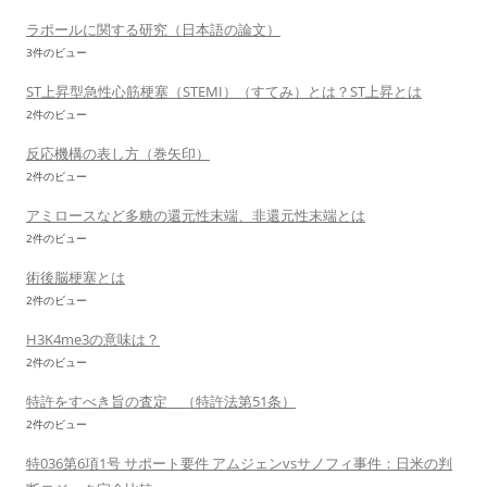
ラポールに関する研究（日本語の論文）
3件のビュー
ST上昇型急性心筋梗塞（STEMI）（すてみ）とは？ST上昇とは
2件のビュー
反応機構の表し方（巻矢印）
2件のビュー
アミロースなど多糖の還元性末端、非還元性末端とは
2件のビュー
術後脳梗塞とは
2件のビュー
H3K4me3の意味は？
2件のビュー
特許をすべき旨の査定 （特許法第51条）
2件のビュー
特036第6項1号 サポート要件 アムジェンvsサノフィ事件：日米の判