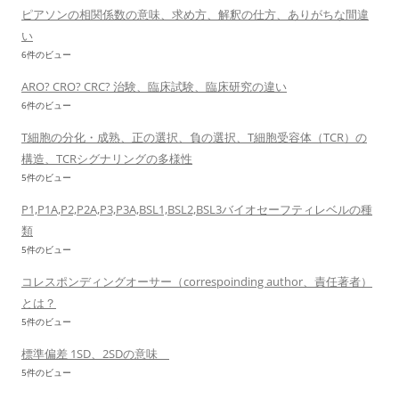
ピアソンの相関係数の意味、求め方、解釈の仕方、ありがちな間違
い
6件のビュー
ARO? CRO? CRC? 治験、臨床試験、臨床研究の違い
6件のビュー
T細胞の分化・成熟、正の選択、負の選択、T細胞受容体（TCR）の
構造、TCRシグナリングの多様性
5件のビュー
P1,P1A,P2,P2A,P3,P3A,BSL1,BSL2,BSL3バイオセーフティレベルの種
類
5件のビュー
コレスポンディングオーサー（correspoinding author、責任著者）
とは？
5件のビュー
標準偏差 1SD、2SDの意味
5件のビュー