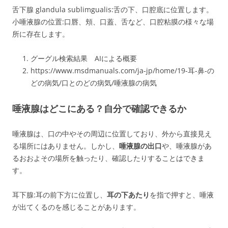
舌下腺
glandula sublimgualis
:舌の下、口腔底に位置します。
小唾液腺の位置:口唇、頬、口蓋、舌など、口腔粘膜の様々な場
所に存在します。
グーグル検索結果 AIによる概要
https://www.msdmanuals.com/ja-jp/home/19-耳-鼻-の
どの病気/口とのどの病気/唾液腺の病気
唾液腺はどこにある？自分で確認できるか
唾液腺は、口の中やその周辺に位置しており、外から直接見え
る場所にはありません。しかし、
唾液腺の出口
や、唾液腺があ
るおおよその場所を触ったり、確認したりすることはできま
す。
耳下腺:耳の前下方に位置し、
耳の下あたり
を指で押すと、唾液
が出てくるのを感じることがあります。