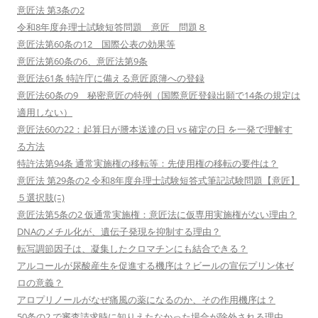
意匠法 第3条の2
令和8年度弁理士試験短答問題 意匠 問題８
意匠法第60条の12 国際公表の効果等
意匠法第60条の6、意匠法第9条
意匠法61条 特許庁に備える意匠原簿への登録
意匠法60条の9 秘密意匠の特例（国際意匠登録出願で14条の規定は
適用しない）
意匠法60の22：起算日が謄本送達の日 vs 確定の日 を一発で理解す
る方法
特許法第94条 通常実施権の移転等：先使用権の移転の要件は？
意匠法 第29条の2 令和8年度弁理士試験短答式筆記試験問題【意匠】
５選択肢(ﾆ)
意匠法第5条の2 仮通常実施権：意匠法に仮専用実施権がない理由？
DNAのメチル化が、遺伝子発現を抑制する理由？
転写調節因子は、凝集したクロマチンにも結合できる？
アルコールが尿酸産生を促進する機序は？ビールの宣伝プリン体ゼ
ロの意義？
アロプリノールがなぜ痛風の薬になるのか、その作用機序は？
50条の2 で審査請求時に知りえたなかった場合が除外される理由