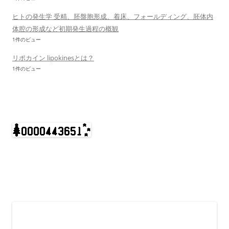
ヒトの発生学 受精、胚盤胞形成、着床、フォールディング、胚体内
体腔の形成など初期発生過程の概観
1件のビュー
リポカイン lipokinesとは？
1件のビュー