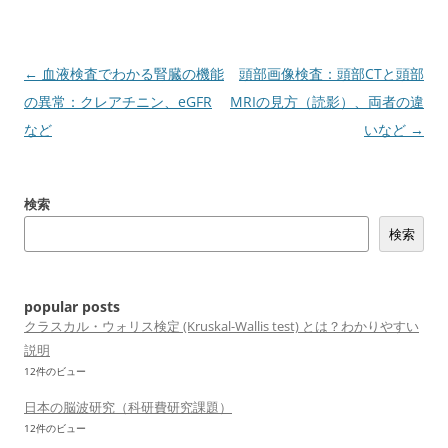
投
←
血液検査でわかる腎臓の機能
頭部画像検査：頭部CTと頭部
稿
の異常：クレアチニン、eGFR
MRIの見方（読影）、両者の違
ナ
など
いなど
→
ビ
ゲ
検索
ー
検索
シ
ョ
ン
popular posts
クラスカル・ウォリス検定 (Kruskal-Wallis test) とは？わかりやすい
説明
12件のビュー
日本の脳波研究（科研費研究課題）
12件のビュー