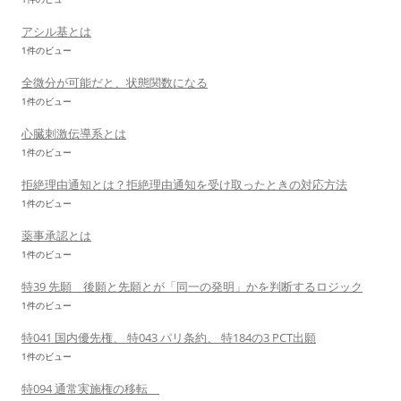
アシル基とは
1件のビュー
全微分が可能だと、状態関数になる
1件のビュー
心臓刺激伝導系とは
1件のビュー
拒絶理由通知とは？拒絶理由通知を受け取ったときの対応方法
1件のビュー
薬事承認とは
1件のビュー
特39 先願 後願と先願とが「同一の発明」かを判断するロジック
1件のビュー
特041 国内優先権、 特043 パリ条約、 特184の3 PCT出願
1件のビュー
特094 通常実施権の移転