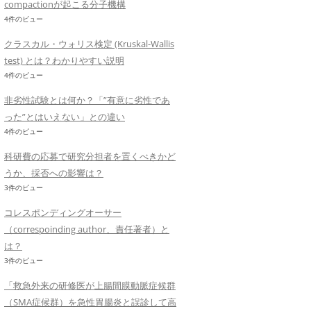
compactionが起こる分子機構
4件のビュー
クラスカル・ウォリス検定 (Kruskal-Wallis
test) とは？わかりやすい説明
4件のビュー
非劣性試験とは何か？「”有意に劣性であ
った”とはいえない」との違い
4件のビュー
科研費の応募で研究分担者を置くべきかど
うか、採否への影響は？
3件のビュー
コレスポンディングオーサー
（correspoinding author、責任著者）と
は？
3件のビュー
「救急外来の研修医が上腸間膜動脈症候群
（SMA症候群）を急性胃腸炎と誤診して高