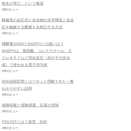
校生が死亡」という報道
3件のビュー
解糖系の反応式と化合物の化学構造と各反
応を触媒する酵素を丸暗記する方法
3件のビュー
補酵素NADHとNADPHとの違いは？
NADPHは、脂肪酸、コレステロール、ヌ
クレオチドなど同化反応（高分子の生合
成）で使われる電子供与体
3件のビュー
95%信頼区間とは？やっと理解できた一番
わかりやすい説明
3件のビュー
保険収載と保険償還：言葉の意味
3件のビュー
FDG-PETとは？原理、目的
3件のビュー