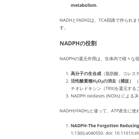
metabolism
.
NADHとFADH2は、TCA回路で作ら
す。
NADPHの役割
NADPHの還元作用は、生体内で様々な
高分子の生合成
（脂肪酸、コレステ
活性酸素種H
O
の消去（捕捉）
（
2
2
チオレドキシン（TRX)を還元する
NADPH oxidases (NOXs) による
ス
NADHやFADH
と違って、ATP産生に使
2
NADPH-The Forgotten Reducing
1;13(6):a040550. doi: 10.1101/c