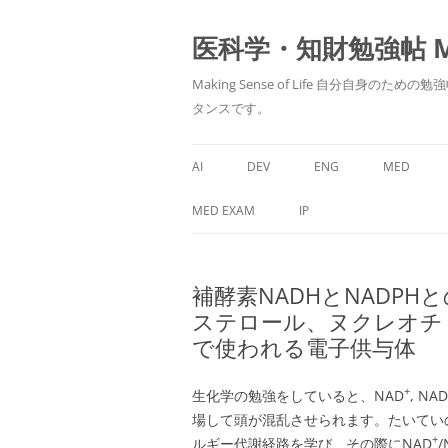
医科学・知財勉強帖 MedS
Making Sense of Life 自分
タンスです。
AI
DEV
ENG
MED
MED EXAM
IP
補酵素NADHとNADPH
ステロール、ヌクレオチ
で使われる電子供与体
+
生化学の勉強をしていると、NAD
, NA
場して頭が混乱させられます。たいてい
+
ルギー代謝経路を学び、その際にNAD
/