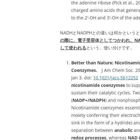
the adenine ribose (Pick et al., 2
charged amino acids that gener
to the 2′-OH and 3′-OH of the ade
NADHとNADPHとの違いは何かという
の際に、電子受容体としてつかわれ、N
して使われる
という、使い分けです。
Better than Nature: Nicotinam
Coenzymes.
J Am Chem Soc. 2016
Jan 3. doi:
10.1021/jacs.5b12252
nicotinamide coenzymes
to sup
sustain their catalytic cycles. 
(
NADP+/NADPH
) and nonphosph
Nicotinamide coenzymes essenti
moiety conferring their electroch
sink in the form of a hydride) a
separation between
anabolic
an
redox processes
, whereas
NAD i