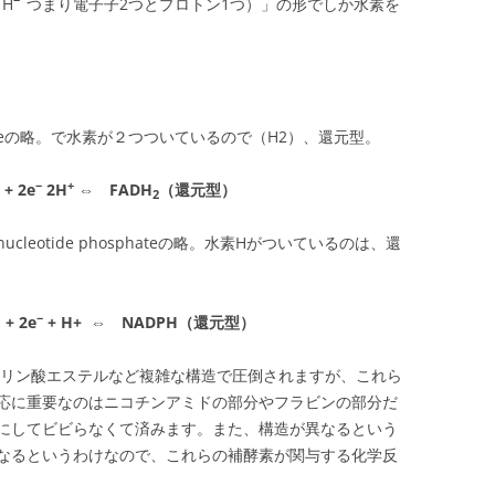
H
つまり電子子2つとプロトン1つ）」の形でしか水素を
ucleotideの略。で水素が２つついているので（H2）、還元型。
−
+
+ 2e
2H
⇔ FADH
（還元型）
2
e Dinucleotide phosphateの略。水素Hがついているのは、還
−
+ 2e
+ H+ ⇔ NADPH（還元型）
ース、リン酸エステルなど複雑な構造で圧倒されますが、これら
応に重要なのはニコチンアミドの部分やフラビンの部分だ
にしてビビらなくて済みます。また、構造が異なるという
なるというわけなので、これらの補酵素が関与する化学反