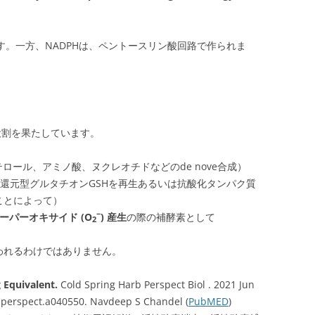
れます。一方、NADPHは、ペントースリン酸回路で作られま
役割を果たしています。
ロール、アミノ酸、ヌクレオチドなどのde nove合成）
還元型グルタチオンGSHを再生あるいは抗酸化タンパク質
ことによって）
−
ーパーオキサイド (O
) 産生
の際の補酵素として
2
われるわけではありません。
 Equivalent.
Cold Spring Harb Perspect Biol . 2021 Jun
shperspect.a040550. Navdeep S Chandel (
PubMED
)