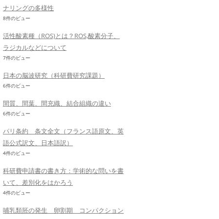
ナリングの多様性
8件のビュー
活性酸素種（ROS)とは？ROS,酸素分子、
ラジカルなどについて
7件のビュー
日本の脳波研究（科研費研究課題）
6件のビュー
間質、間葉、間充織、結合組織の違い
6件のビュー
パリ条約 条文全文（フランス語原文、英
語公式訳文、日本語訳）
4件のビュー
科研費申請書の書き方：学術的な問いを書
いて、差別化をはかろう
4件のビュー
哺乳類胚の発生 卵割期 コンパクション