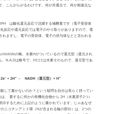
てきて、こんがらがるわけです。何が共通点で、何が相違点な
ADPH は酸化還元反応で活躍する補酵素です（電子受容体
酸化反応や還元反応では電子のやり取りがありますので、電
されますし、電子の受容体、電子の供与体などと言われる
ne Dinucleotideの略。水素Hがついているので還元型（還元され
ち、N,A,Dは略号で、Hだけは水素そのもので、還元型であ
−
+
+
2e
+ 2H
⇔ NADH（還元型）+ H
相殺して書かないのか？という疑問を自分は長らく持ってい
のは、 要するに何かの有機化合物から 2H（水素原子2つ）
明示するために上記のように書かれています。じゃあなぜ
⁺のニコチンアミド環（Nが含まれる輪の部分）は、2つの
−