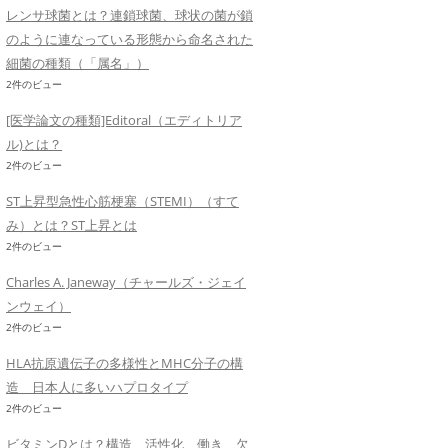
レンサ球菌とは？連鎖球菌、球状の菌が鎖
のように連なっている形態から命名された
細菌の種類（「属名」）
2件のビュー
[医学論文の種類]Editoral（エディトリア
ル)とは？
2件のビュー
ST上昇型急性心筋梗塞（STEMI）（すて
み）とは？ST上昇とは
2件のビュー
Charles A. Janeway（チャールズ・ジェイ
ンウェイ）
2件のビュー
HLA抗原遺伝子の多様性とMHC分子の構
造 日本人に多いハプロタイプ
2件のビュー
ビタミンDとは？構造、活性化、働き、欠