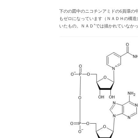
下のの図中のニコチンアミドの6員環の
もゼロになっています（ＮＡＤＨの構造
+
いたもの。ＮＡＤ
では描かれていなか