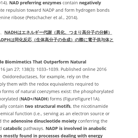
014).
NAD preferring enzymes
contain
negatively
ate repulsion toward NADP and form hydrogen bonds
nine ribose (Petschacher et al., 2014).
と、
NADHはエネルギー代謝（異化、つまり高分子の分解）
ADPHは同化反応（生体高分子の合成）の際に電子供与体と
ide Biomimetics That Outperform Natural
 Jan 27; 138(3): 1033–1039. Published online 2016
Oxidoreductases, for example, rely on the
ply them with the redox equivalents required to
Two forms of natural coenzymes exist: the phosphorylated
orylated (
NAD+/NADH
) forms (Figure​Figure11A).
ally contain
two structural motifs
, the nicotinamide
emical function (i.e., serving as an electron source or
nd the
adenosine dinucleotide moiety
conferring the
d
catabolic
pathways.
NADP is involved in anabolic
s mostly found in processes dealing with energy