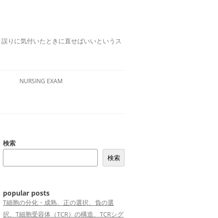
誤りは、誤りに気付いたときに直せばいいというス
NURSING EXAM
検索
検索
popular posts
T細胞の分化・成熟、正の選択、負の選
択、T細胞受容体（TCR）の構造、TCRシグ