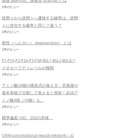
尿膜 allantois、尿膜管 urachus とは
2件のビュー
状態ｎから状態ｎへ遷移する確率は、状態
ｎに存在する確率と同じ？違う？
2件のビュー
変性（へんせい） degeneration とは
2件のビュー
P1,P1A,P2,P2A,P3,P3A,BSL1,BSL2,BSL3バ
イオセーフティレベルの種類
2件のビュー
アミノ酸20個の構造式の覚え方：官能基や
基本骨格で分類して覚えると簡単！必須ア
ミノ酸9個（10個）も。
2件のビュー
標準偏差 1SD、2SDの意味
2件のビュー
CNN(convolutional neural network）の