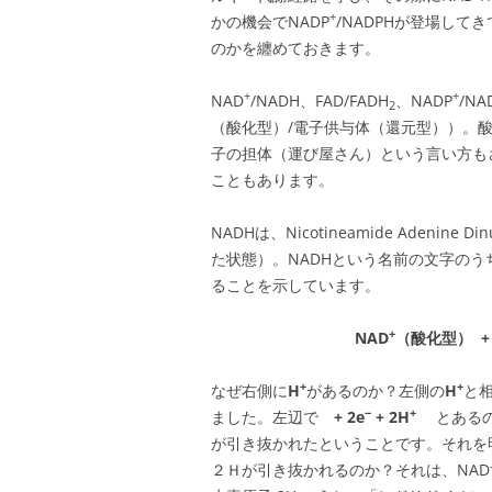
+
かの機会でNADP
/NADPHが登場し
のかを纏めておきます。
+
+
NAD
/NADH、FAD/FADH
、NADP
/N
2
（酸化型）/電子供与体（還元型））。
子の担体（運び屋さん）という言い方も
こともあります。
NADHは、Nicotineamide Adeni
た状態）。NADHという名前の文字のう
ることを示しています。
+
NAD
（酸化型） + 
+
+
なぜ右側に
H
があるのか？左側の
H
と
−
+
ました。左辺で
+ 2e
+ 2H
とある
が引き抜かれたということです。それを
２Ｈが引き抜かれるのか？それは、NAD