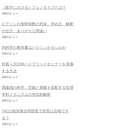
（医学における）フェノタイプとは？
3件のビュー
ピアソンの相関係数の意味、求め方、解釈
の仕方、ありがちな間違い
3件のビュー
内科学の教科書はハリソンかセシルか
3件のビュー
対面＋ZOOMハイブリッドセミナーを実施
する方法
3件のビュー
満腹感の科学：空腹と満腹を支配する生理
学的メカニズムの包括的解析
3件のビュー
TACの枝別過去問題集で短答は合格でき
る？
2件のビュー