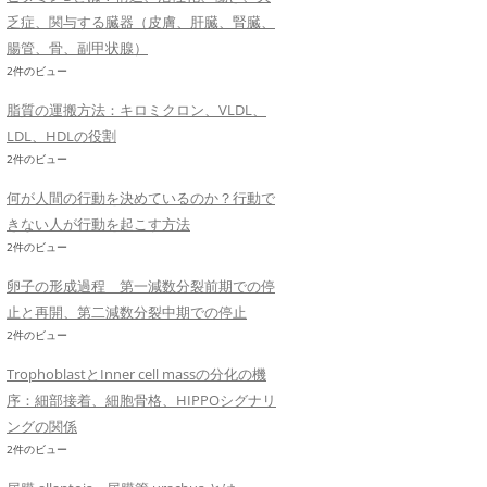
乏症、関与する臓器（皮膚、肝臓、腎臓、
腸管、骨、副甲状腺）
2件のビュー
脂質の運搬方法：キロミクロン、VLDL、
LDL、HDLの役割
2件のビュー
何が人間の行動を決めているのか？行動で
きない人が行動を起こす方法
2件のビュー
卵子の形成過程 第一減数分裂前期での停
止と再開、第二減数分裂中期での停止
2件のビュー
TrophoblastとInner cell massの分化の機
序：細部接着、細胞骨格、HIPPOシグナリ
ングの関係
2件のビュー