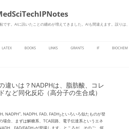
ciTechIPNotes
自身のための勉強帖です。AIに訊いたことの纏めが増えてきました。AIも間違えます。
コ
ン
LATEX
BOOKS
LINKS
GRANTS
IF
BIOCHEM
テ
ン
ツ
へ
ス
キ
ッ
プ
との違いは？NADPHは、脂肪酸、コレ
ドなど同化反応（高分子の生合成）
+
DH, NADPH
, NADPH, FAD, FADH
といろいろ似たものが登
2
の場合、まずは解糖系、TCA回路、電子伝達系というエネ
NADH、FAD/FADH
が登場します。ところが、そのご、何
2