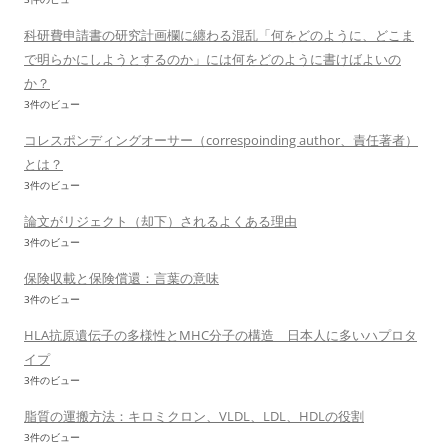
科研費申請書の研究計画欄に纏わる混乱「何をどのように、どこま
で明らかにしようとするのか」には何をどのように書けばよいの
か？
3件のビュー
コレスポンディングオーサー（correspoinding author、責任著者）
とは？
3件のビュー
論文がリジェクト（却下）されるよくある理由
3件のビュー
保険収載と保険償還：言葉の意味
3件のビュー
HLA抗原遺伝子の多様性とMHC分子の構造 日本人に多いハプロタ
イプ
3件のビュー
脂質の運搬方法：キロミクロン、VLDL、LDL、HDLの役割
3件のビュー