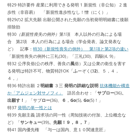
特29 特許要件 産業に利用できる発明 1 新規性（非公知） 2 進
歩性（非容易）
「新規性進歩性なし！憎（にく）」
特29の2 拡大先願 出願公開された先願の当初発明明細書に後願
排除効
特30
（新規性喪失の例外）
第1項 本人以外の行為による場
合 第2項 本人の行為による場合（学会発表、論文発表な
ど） 記事：
特30（新規性喪失の例外） 第1項と第2項の違い
「新規性喪失の例外に三礼(30)」「三礼(30)、四駆(4, 9)」
特32 公序良俗(公の秩序、善良の
風
俗）又は公衆の衛生を害す
る発明は特許不可。物質特許OK「
ふ
ーぞく(3
2
)、５，４，
４，」
特36 特許出願 ２
明細書
３三
発明の詳細な説明
抗体機能か構造
か「アムジェン対サノフィ」
語呂合わせ：「
サブロー
(36)
、
出願す！
」「サブ
ロー
(36)、
６
，
Go
(5),
Go
(5)！」
特37
発明の単一性とは
特39 先願主義 請求項の同一性（周知技術の付加、上位概念な
ど）「
サンキュー
(39)
、先願！９，８，７
」
特41 国内優先権 「与一は国内、意１０関連意匠」