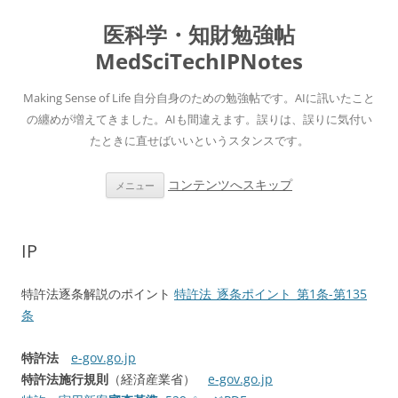
医科学・知財勉強帖
MedSciTechIPNotes
Making Sense of Life 自分自身のための勉強帖です。AIに訊いたこと
の纏めが増えてきました。AIも間違えます。誤りは、誤りに気付い
たときに直せばいいというスタンスです。
コンテンツへスキップ
メニュー
IP
特許法逐条解説のポイント
特許法_逐条ポイント_第1条-第135
条
特許法
e-gov.go.jp
特許法施行規則
（経済産業省）
e-gov.go.jp