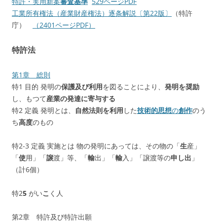
特許・実用新案
審査基準
529ページPDF
工業所有権法（産業財産権法）逐条解説〔第22版〕
（特許
庁）
（2401ページPDF）
特許法
第1章 総則
特1 目的 発明の
保護及び利用
を図ることにより、
発明を奨励
し、もつて
産業の発達に寄与する
特2 定義 発明とは、
自然法則を利用
した
技術的思想
の
創作
のう
ち
高度
のもの
特2-3 定義 実施とは 物の発明にあっては、その物の「
生
産」
「
使
用」「
譲
渡」等、「
輸
出」「
輸
入」「譲渡等の
申し出
」
（計6個）
特2
5
がい
こ
く人
第2章 特許及び特許出願