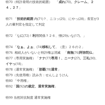
特70（特許発明の技術的範囲） 「
成れ
(70)
、クレーム、２
４，２７
」
特71 「
技術的範囲
内(71)？、ニコッ(25)、にやっ(28)」長官が3
人の審判官を指定して判定
特72 「な
に
(72)！
利
用関係？２６、憎(29)いな(17)。」
特74 「
なぁ、よぉ
、(74)
移転して
。（意）２６の２」
特76 相続人がいないと特許権は消滅 「
南無
(76)
阿弥陀仏
」
特77（専用実施権）「
ナナ
(77)
専用！、ニーナ
(27)
、三礼
(30)、
イヤっ
(18)」
特78（通常実施権）「
那覇
(78)
通常
」
特79（先使用権）読み方：せんしようけん
特80 「中用権」
特92「
国
(92)
の裁定、通常実施権
」
特99
当然対抗制度
通常実施権