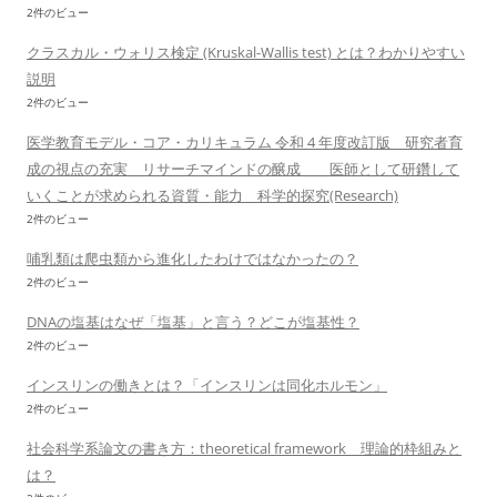
2件のビュー
クラスカル・ウォリス検定 (Kruskal-Wallis test) とは？わかりやすい
説明
2件のビュー
医学教育モデル・コア・カリキュラム 令和 4 年度改訂版 研究者育
成の視点の充実 リサーチマインドの醸成 医師として研鑽して
いくことが求められる資質・能力 科学的探究(Research)
2件のビュー
哺乳類は爬虫類から進化したわけではなかったの？
2件のビュー
DNAの塩基はなぜ「塩基」と言う？どこが塩基性？
2件のビュー
インスリンの働きとは？「インスリンは同化ホルモン」
2件のビュー
社会科学系論文の書き方：theoretical framework 理論的枠組みと
は？