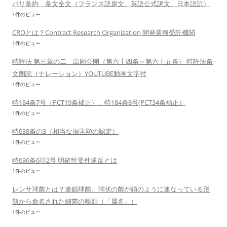
パリ条約 条文全文（フランス語原文、英語公式訳文、日本語訳）
1件のビュー
CROとは？Contract Research Organization 開発業務受託機関
1件のビュー
特許法 第三章の二 出願公開（第六十四条～第六十五条） 特許法条
文朗読（ナレーション）YOUTUBE動画文字付
1件のビュー
特184条7号（PCT19条補正）、特184条8号(PCT34条補正）
1件のビュー
特038条の3（相当な損害額の認定）
1件のビュー
特036条6項2号 明確性要件違反とは
1件のビュー
レンサ球菌とは？連鎖球菌、球状の菌が鎖のように連なっている形
態から命名された細菌の種類（「属名」）
1件のビュー