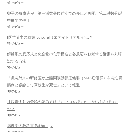
4件のビュー
卵子の形成過程 第一減数分裂前期での停止と再開、第二減数分裂
中期での停止
4件のビュー
[医学論文の種類]Editoral（エディトリアル)とは？
3件のビュー
解糖系の反応式と化合物の化学構造と各反応を触媒する酵素を丸暗
記する方法
3件のビュー
「救急外来の研修医が上腸間膜動脈症候群（SMA症候群）を急性胃
腸炎と誤診して高校生が死亡」という報道
3件のビュー
【決着！】内分泌の読み方は「ないぶんぴ」か「ないぶんぴつ」
か？
3件のビュー
病理学の教科書 Pathology
3件のビュー