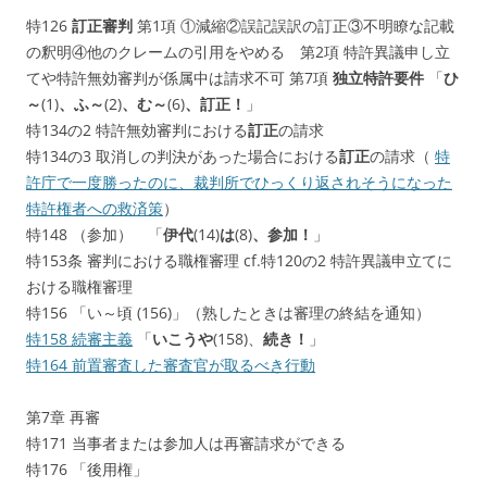
特126
訂正審判
第1項 ①減縮②誤記誤訳の訂正③不明瞭な記載
の釈明④他のクレームの引用をやめる 第2項 特許異議申し立
てや特許無効審判が係属中は請求不可 第7項
独立特許要件
「
ひ
～
(1)
、ふ～
(2)
、む～
(6)
、訂正！
」
特134の2
特許無効審判における
訂正
の請求
特134の3
取消しの判決があった場合における
訂正
の請求（
特
許庁で一度勝ったのに、裁判所でひっくり返されそうになった
特許権者への救済策
）
特148 （参加） 「
伊代
(14)
は
(8)
、参加！
」
特153条 審判における職権審理 cf.特120の2 特許異議申立てに
おける職権審理
特156 「い～頃 (156)」（熟したときは審理の終結を通知）
特158 続審主義
「
いこうや
(158)、
続き！
」
特164 前置審査した審査官が取るべき行動
第7章 再審
特171 当事者または参加人は再審請求ができる
特176 「後用権」