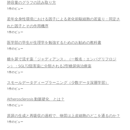
肺容量のグラフの読み取り方
1件のビュー
若年全身性環境における因子による老化前駆細胞の若返り：同定さ
れた因子とその作用機序
1件のビュー
医学部の学生が生理学を勉強するためのお勧めの教科書
1件のビュー
糖を尿で流す薬「ジャディアンス」（一般名：エンパグリフロジ
ン）：SGLT2阻害薬に分類される2型糖尿病治療薬
1件のビュー
スモールデータディープラーニング（少数データ深層学習）
1件のビュー
Atherosclerosis 動脈硬化 とは？
1件のビュー
原尿の生成と再吸収の過程で、物質は上皮細胞のどこを通るのか？
1件のビュー