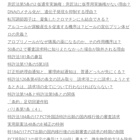
意匠法第5条の2 仮通常実施権：意匠法に仮専用実施権がない理由？
DNAのメチル化が、遺伝子発現を抑制する理由？
転写調節因子は、凝集したクロマチンにも結合できる？
アルコールが尿酸産生を促進する機序は？ビールの宣伝プリン体ゼ
ロの意義？
アロプリノールがなぜ痛風の薬になるのか、その作用機序は？
50条の2 で審査請求時に知りえたなかった場合が除外される理由
特許法181条の趣旨
特許法第17条の5第3項
訂正拒絶理由通知と、審理終結通知は、普通どっちが先にくる？
特許法126条第4項の条文の読み取り 請求項ごとに請求しようとす
るときは、請求項の全てについて行わなければならない？
特許法第14条と特許法第9条との関係
「条約」足切回避作戦
パリ条第1条（４）
特許法184条の17 PCT外国語特許出願の国内移行後の審査請求
実用新案法48条の8 補正の特例
特184の17 PCT出願の国内移行後の出願審査の請求の時期の制限
PCT規則67.1の規定の趣旨は？(ii)但し書きで、微生物学的方法を除外