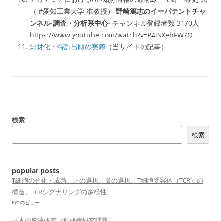
（ #愛知工業大学 准教授）
野崎篤志のイーパテントチャ
ンネル-調査・分析系中心-
チャンネル登録者数 3170人
https://www.youtube.com/watch?v=P4iSXebFW7Q
知財化・特許出願の実際
（当サイトの記事）
検索
検索
popular posts
T細胞の分化・成熟、正の選択、負の選択、T細胞受容体（TCR）の
構造、TCRシグナリングの多様性
6件のビュー
日本の脳波研究（科研費研究課題）