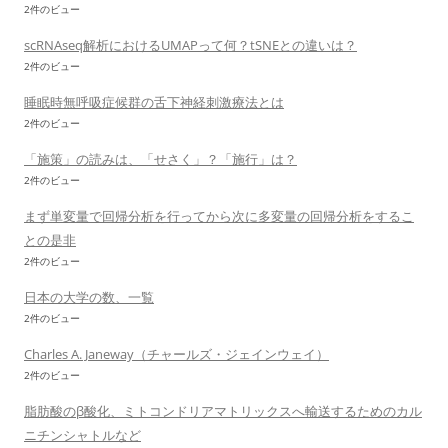
2件のビュー
scRNAseq解析におけるUMAPって何？tSNEとの違いは？
2件のビュー
睡眠時無呼吸症候群の舌下神経刺激療法とは
2件のビュー
「施策」の読みは、「せさく」？「施行」は？
2件のビュー
まず単変量で回帰分析を行ってから次に多変量の回帰分析をするこ
との是非
2件のビュー
日本の大学の数、一覧
2件のビュー
Charles A. Janeway（チャールズ・ジェインウェイ）
2件のビュー
脂肪酸のβ酸化、ミトコンドリアマトリックスへ輸送するためのカル
ニチンシャトルなど