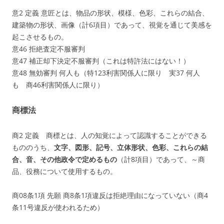
意2 定義 意匠とは、物品の形状、模様、色彩、これらの結合、
建築物の形状、画像（計6項目）であって、視覚を通じて美感を
起こさせるもの。
意46 拒絶査定不服審判
意47 補正却下決定不服審判（これは特許法にはない！）
意48 無効審判 何人も（特123利害関係人に限り 実37 何人
も 商46利害関係人に限り）
商標法
商2 定義 商標とは、人の知覚によって認識することができる
もののうち、
文字、図形、記号、立体形状、色彩、これらの結
合、音、その他政令で定めるもの
（計8項目）であって、～商
品、役務について使用するもの。
商08条1項 先願 商8条1項違反は拒絶理由になっていない（商4
条11号違反が使われるため）