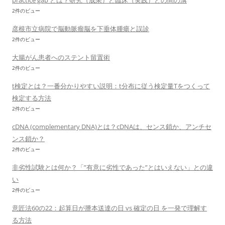
practice gap とは？研究（成果）と臨床（実践）との間の溝
2件のビュー
彦根市立病院で脳動脈瘤脳を下垂体腫瘍と誤診
2件のビュー
大腸がん患者へのステント留置術
2件のビュー
t検定とは？一番分かりやすい説明：t分布に従う検定量Tをつくって
検定する方法
2件のビュー
cDNA (complementary DNA)とは？cDNAは、センス鎖か、アンチセ
ンス鎖か？
2件のビュー
非劣性試験とは何か？「”有意に劣性であった”とはいえない」との違
い
2件のビュー
意匠法60の22：起算日が謄本送達の日 vs 確定の日 を一発で理解す
る方法