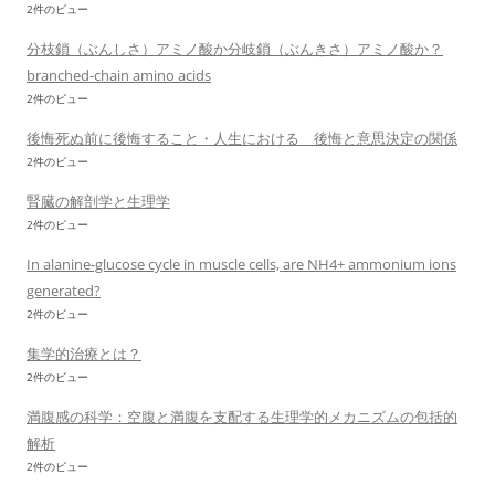
2件のビュー
分枝鎖（ぶんしさ）アミノ酸か分岐鎖（ぶんきさ）アミノ酸か？
branched-chain amino acids
2件のビュー
後悔死ぬ前に後悔すること・人生における 後悔と意思決定の関係
2件のビュー
腎臓の解剖学と生理学
2件のビュー
In alanine-glucose cycle in muscle cells, are NH4+ ammonium ions
generated?
2件のビュー
集学的治療とは？
2件のビュー
満腹感の科学：空腹と満腹を支配する生理学的メカニズムの包括的
解析
2件のビュー