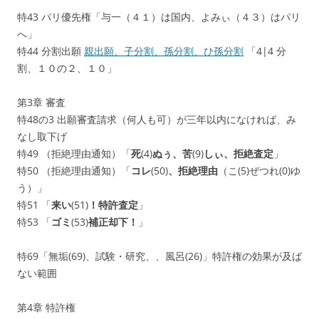
特43 パリ優先権「与一（４１）は国内、よみぃ（４３）はパリ
へ」
特44 分割出願
親出願、子分割、孫分割、ひ孫分割
「4|4 分
割、１０の２、１０」
第3章 審査
特48の3
出願審査請求（何人も可）が三年以内になければ、み
なし取下げ
特49 （拒絶理由通知）「
死
(4)
ぬぅ、苦
(9)
しぃ、拒絶査定
」
特50 （拒絶理由通知）「
コレ
(50)
、拒絶理由
（こ(5)ぜつれ(0)ゆ
う）」
特51 「
来い
(51)
！特許査定
」
特53 「
ゴミ
(53)
補正却下！
」
特69「無垢(69)、試験・研究、、風呂(26)」特許権の効果が及ば
ない範囲
第4章 特許権