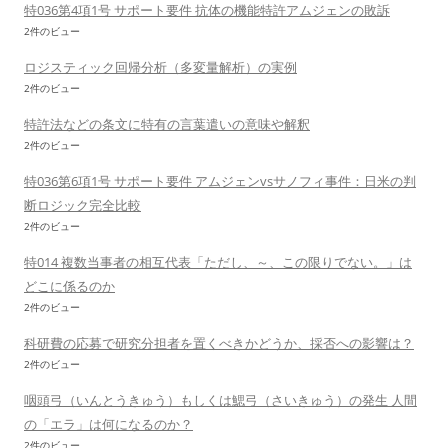
特036第4項1号 サポート要件 抗体の機能特許アムジェンの敗訴
2件のビュー
ロジスティック回帰分析（多変量解析）の実例
2件のビュー
特許法などの条文に特有の言葉遣いの意味や解釈
2件のビュー
特036第6項1号 サポート要件 アムジェンvsサノフィ事件：日米の判
断ロジック完全比較
2件のビュー
特014 複数当事者の相互代表「ただし、～、この限りでない。」は
どこに係るのか
2件のビュー
科研費の応募で研究分担者を置くべきかどうか、採否への影響は？
2件のビュー
咽頭弓（いんとうきゅう）もしくは鰓弓（さいきゅう）の発生 人間
の「エラ」は何になるのか？
2件のビュー