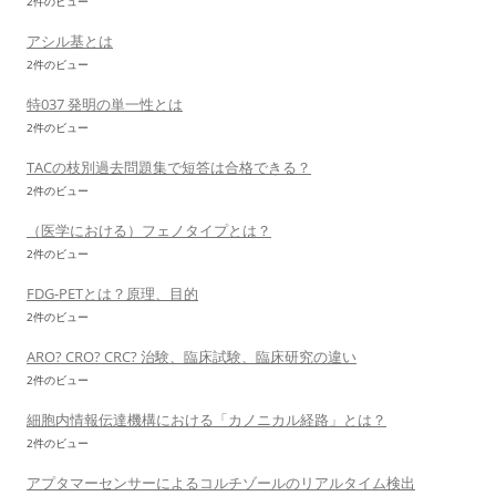
2件のビュー
アシル基とは
2件のビュー
特037 発明の単一性とは
2件のビュー
TACの枝別過去問題集で短答は合格できる？
2件のビュー
（医学における）フェノタイプとは？
2件のビュー
FDG-PETとは？原理、目的
2件のビュー
ARO? CRO? CRC? 治験、臨床試験、臨床研究の違い
2件のビュー
細胞内情報伝達機構における「カノニカル経路」とは？
2件のビュー
アプタマーセンサーによるコルチゾールのリアルタイム検出