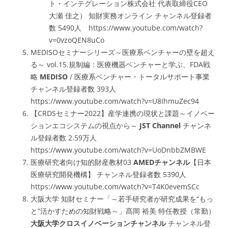
ト・インテグレーション株式会社 代表取締役CEO
大瀬 佳之） 知財実務オンライン チャンネル登録者
数 5490人 https://www.youtube.com/watch?
v=0vzoQEN8uCo
MEDISOセミナーシリーズ～医療系ベンチャーの壁を超え
る～ vol.15.規制編：医療機器ベンチャーと学ぶ、FDA戦
略
MEDISO
/ 医療系ベンチャー・トータルサポート事業
チャンネル登録者数 393人
https://www.youtube.com/watch?v=U8IhmuZec94
【CRDSセミナー2022】産学連携の現状と課題～イノベー
ションエコシステムの視点から～
JST Channel
チャンネ
ル登録者数 2.59万人
https://www.youtube.com/watch?v=UoDnbbZMBWE
医療研究者向け知的財産教材03
AMEDチャンネル
【日本
医療研究開発機構】 チャンネル登録者数 5390人
https://www.youtube.com/watch?v=T4K0evemSCc
大阪大学 知財セミナー「～若手研究者が研究成果を“もっ
と”活かすための知財戦略～」髙岡 裕美 特任教授（常勤）
大阪大学クロスイノベーションチャンネル
チャンネル登