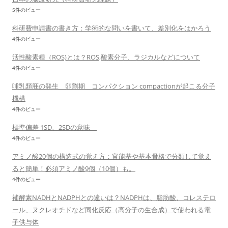
5件のビュー
科研費申請書の書き方：学術的な問いを書いて、差別化をはかろう
4件のビュー
活性酸素種（ROS)とは？ROS,酸素分子、ラジカルなどについて
4件のビュー
哺乳類胚の発生 卵割期 コンパクション compactionが起こる分子
機構
4件のビュー
標準偏差 1SD、2SDの意味
4件のビュー
アミノ酸20個の構造式の覚え方：官能基や基本骨格で分類して覚え
ると簡単！必須アミノ酸9個（10個）も。
4件のビュー
補酵素NADHとNADPHとの違いは？NADPHは、脂肪酸、コレステロ
ール、ヌクレオチドなど同化反応（高分子の生合成）で使われる電
子供与体