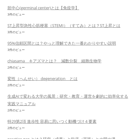
胚中心(germinal center)とは【免疫学】
3件のビュー
ST上昇型急性心筋梗塞（STEMI）（すてみ）とは？ST上昇とは
3件のビュー
95%信頼区間とは？やっと理解できた一番わかりやすい説明
3件のビュー
chiasama キアズマとは？ 減数分裂 細胞生物学
2件のビュー
変性（へんせい） degeneration とは
2件のビュー
生成AIで変わる大学の風景：研究・教育・運営を劇的に効率化する
実践マニュアル
2件のビュー
特29第2項 進歩性 容易に思いつく動機づけ４要素
2件のビュー