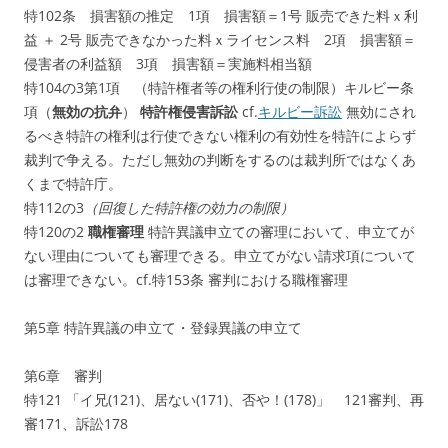
特102条 損害額の推定 1項 損害額＝1号 販売できた料ｘ利
益 ＋ 2号 販売できなかった料ｘライセンス料 2項 損害額＝
侵害者の利益額 3項 損害額＝実施料相当額
特104の3第1項 （特許権者等の権利行使の制限）キルビー条
項（
無効の抗弁
）
特許権
侵害訴訟
cf.
キルビー訴訟
無効にされ
るべき特許の権利は行使できない権利の有効性を特許によらず
裁判で争える。ただし無効の判断をするのは裁判所ではなくあ
くまで特許庁。
特112の3
（回復した特許権の効力の制限）
特120の2
職権審理
特許異議申立ての審理において、申立てが
ない理由についても審理できる。申立てがない請求項について
は審理できない。cf.特153条 審判における職権審理
第5章 特許異議の申立て・登録異議の申立て
第6章 審判
特121 「イ兄(121)、居ない(171)、否や！(178)」 121審判、再
審171、訴訟178