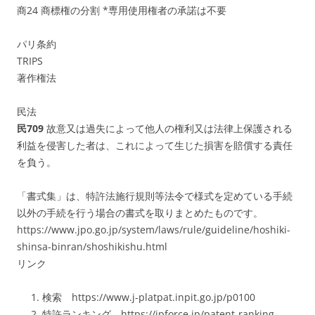
商24 商標権の分割 *専用使用権者の承諾は不要
パリ条約
TRIPS
著作権法
民法
民709
故意又は過失によって他人の権利又は法律上保護される
利益を侵害した者は、これによって生じた損害を賠償する責任
を負う。
「書式集」は、特許法施行規則等法令で様式を定めている手続
以外の手続を行う場合の書式を取りまとめたものです。
https://www.jpo.go.jp/system/laws/rule/guideline/hoshiki-
shinsa-binran/shoshikishu.html
リンク
検索 https://www.j-platpat.inpit.go.jp/p0100
特許ランキング https://ipforce.jp/patent-ranking