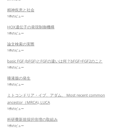
精神疾患と社会
1件のビュー
HOX遺伝子の発現制御機構
1件のビュー
論文検索の実際
1件のビュー
basic FGF (bFGF)とFGFの違いは何？bFGF=FGF2のこと
1件のビュー
唾液腺の発生
1件のビュー
ミトコンドリア・イブ、アダム、 Most recent common
ancestor（MRCA), LUCA
1件のビュー
科研費新規採択倍増の取組み
1件のビュー