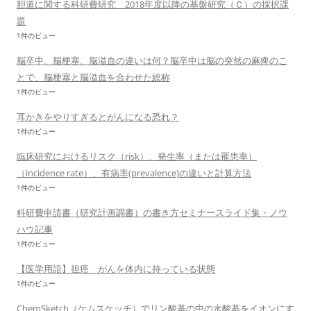
胆道に関する科研費研究 2018年度以降の基盤研究（Ｃ）の採択課
題
1件のビュー
脳卒中、脳梗塞、脳溢血の違いは何？脳卒中は脳の突然の麻痺のこ
とで、脳梗塞と脳溢血を合わせた総称
1件のビュー
耳かきをやりすぎるとがんになる恐れ？
1件のビュー
臨床研究におけるリスク（risk）、発生率（または罹患率）
（incidence rate）、有病率(prevalence)の違いと計算方法
1件のビュー
科研費申請書（研究計画調書）の書き方セミナースライド集・ノウ
ハウ記事
1件のビュー
【医学用語】担癌 がんを体内に持っている状態
1件のビュー
ChemSketch（ケムスケッチ）でリン酸基の中の水酸基をイオンにす