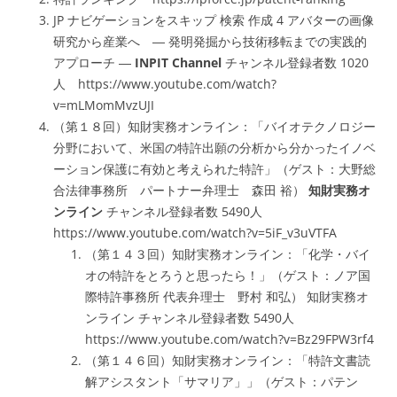
JP ナビゲーションをスキップ 検索 作成 4 アバターの画像
研究から産業へ ― 発明発掘から技術移転までの実践的
アプローチ ―
INPIT Channel
チャンネル登録者数 1020
人 https://www.youtube.com/watch?
v=mLMomMvzUJI
（第１８回）知財実務オンライン：「バイオテクノロジー
分野において、米国の特許出願の分析から分かったイノベ
ーション保護に有効と考えられた特許」（ゲスト：大野総
合法律事務所 パートナー弁理士 森田 裕）
知財実務オ
ンライン
チャンネル登録者数 5490人
https://www.youtube.com/watch?v=5iF_v3uVTFA
（第１４３回）知財実務オンライン：「化学・バイ
オの特許をとろうと思ったら！」（ゲスト：ノア国
際特許事務所 代表弁理士 野村 和弘） 知財実務オ
ンライン チャンネル登録者数 5490人
https://www.youtube.com/watch?v=Bz29FPW3rf4
（第１４６回）知財実務オンライン：「特許文書読
解アシスタント「サマリア」」（ゲスト：パテン