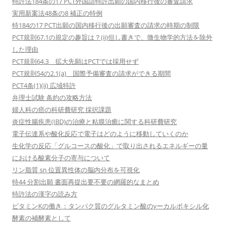
特許法184条の17 PCT外国語特許出願の国内移行後の審査請求
実用新案法48条の8 補正の特例
特184の17 PCT出願の国内移行後の出願審査の請求の時期の制限
PCT規則67.1の規定の趣旨は？(ii)但し書きで、微生物学的方法を除外
した理由
PCT規則64.3 拡大先願はPCTでは採用せず
PCT規則54の2.1(a) 国際予備審査の請求ができる期間
PCT4条(1)(ii) 広域特許
弁理士試験 条約の攻略方法
婦人科の癌の科研費研究 採択課題
炎症性腸疾患(IBD)の治療と粘膜治癒に関する科研費研究
電子伝達系や酸化反応で電子はどのように移動していくのか
生化学の反応「グルコースの酸化」で取り出されるエネルギーの量
における酸素分子の寄与について
リン脂質 sn 位置異性体の脳内分布を可視化
特44 分割出願 書面再提出要不要の網羅的なまとめ
特許法の漢字の読み方
ビタミンKの働き：タンパク質のグルタミン酸のγーカルボキシル化
酵素の補酵素として