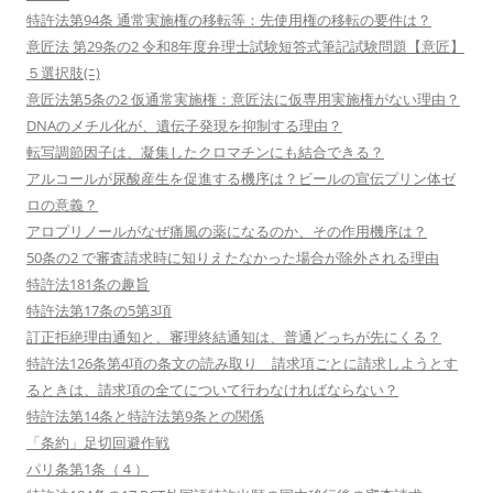
特許法第94条 通常実施権の移転等：先使用権の移転の要件は？
意匠法 第29条の2 令和8年度弁理士試験短答式筆記試験問題【意匠】
５選択肢(ﾆ)
意匠法第5条の2 仮通常実施権：意匠法に仮専用実施権がない理由？
DNAのメチル化が、遺伝子発現を抑制する理由？
転写調節因子は、凝集したクロマチンにも結合できる？
アルコールが尿酸産生を促進する機序は？ビールの宣伝プリン体ゼ
ロの意義？
アロプリノールがなぜ痛風の薬になるのか、その作用機序は？
50条の2 で審査請求時に知りえたなかった場合が除外される理由
特許法181条の趣旨
特許法第17条の5第3項
訂正拒絶理由通知と、審理終結通知は、普通どっちが先にくる？
特許法126条第4項の条文の読み取り 請求項ごとに請求しようとす
るときは、請求項の全てについて行わなければならない？
特許法第14条と特許法第9条との関係
「条約」足切回避作戦
パリ条第1条（４）