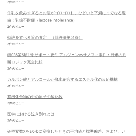
2件のビュー
牛乳を飲みすぎるとお腹がゴロゴロし、ひどいと下痢にまでなる理
由：乳糖不耐症（lactose intolerance）
2件のビュー
特許をすべき旨の査定 （特許法第51条）
2件のビュー
特036第6項1号 サポート要件 アムジェンvsサノフィ事件：日米の判
断ロジック完全比較
2件のビュー
カルボン酸とアルコールが脱水縮合するエステル化の反応機構
2件のビュー
有機化合物の中の原子の酸化数
2件のビュー
医学における泣き別れとは
2件のビュー
確率変数XをaX+bに変換したときの平均値と標準偏差、および、い