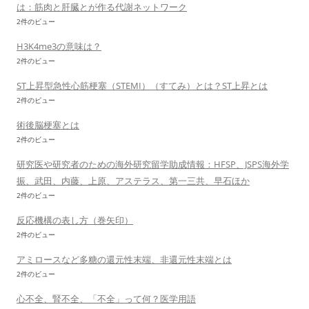
は：筋肉と肝臓とが作る代謝ネットワーク
2件のビュー
H3K4me3の意味は？
2件のビュー
ST上昇型急性心筋梗塞（STEMI）（すてみ）とは？ST上昇とは
2件のビュー
術後脳梗塞とは
2件のビュー
研究医や研究者のための海外研究留学助成情報：HFSP、JSPS海外学
振、武田、内藤、上原、アステラス、第一三共、早石ほか
2件のビュー
反応機構の表し方（巻矢印）
2件のビュー
アミロースなど多糖の還元性末端、非還元性末端とは
2件のビュー
心不全、腎不全、「不全」って何？医学用語