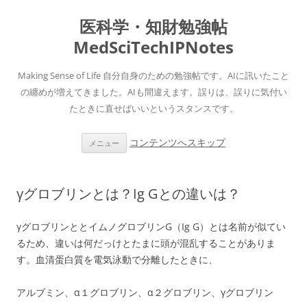
医科学・知財勉強帖
MedSciTechIPNotes
Making Sense of Life 自分自身のための勉強帖です。AIに訊いたこと
の纏めが増えてきました。AIも間違えます。誤りは、誤りに気付い
たときに直せばいいというスタンスです。
コンテンツへスキップ
メニュー
γグロブリンとは？Ig Gとの違いは？
γグロブリンととイムノグロブリンG（Ig G）とは名前が似てい
るため、違いは何だっけとたまに頭が混乱することがありま
す。血清蛋白質を電気泳動で分離したときに、
アルブミン、α１グロブリン、α２グロブリン、γグロブリン