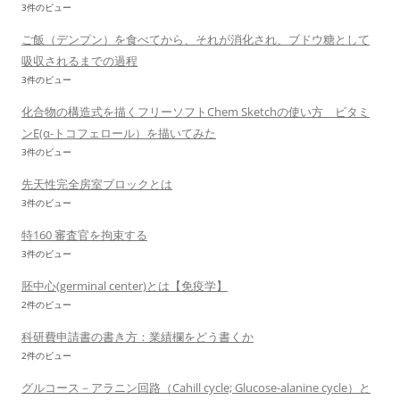
3件のビュー
ご飯（デンプン）を食べてから、それが消化され、ブドウ糖として
吸収されるまでの過程
3件のビュー
化合物の構造式を描くフリーソフトChem Sketchの使い方 ビタミ
ンE(α-トコフェロール）を描いてみた
3件のビュー
先天性完全房室ブロックとは
3件のビュー
特160 審査官を拘束する
3件のビュー
胚中心(germinal center)とは【免疫学】
2件のビュー
科研費申請書の書き方：業績欄をどう書くか
2件のビュー
グルコース－アラニン回路（Cahill cycle; Glucose-alanine cycle）と