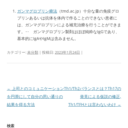
ガンマグロブリン療法
（tmd.ac.jp）十分な量の免疫グロ
ブリンあるいは抗体を体内で作ることのできない患者に
は、ガンマグロブリンによる補充治療を行うことができま
す。‥ ガンマグロブリン製剤はほぼ純粋なIgGであり、
基本的にIgAやIgMは含みません。
カテゴリー:
未分類
| 投稿日:
2023年1月24日
|
投
←
上司とのコミュニケーション
Th1/Th2バランスとは？Th17の
稿
を円滑にして自分の思い通りの
発見による仮説の修正,
ナ
結果を得る方法
Th1/TFHとは言わないわけ
→
ビ
ゲ
検索