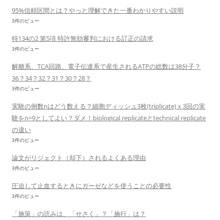
95%信頼区間とは？やっと理解できた一番わかりやすい説明
3件のビュー
特134の2 第5項 特許無効審判における訂正の請求
3件のビュー
解糖系、TCA回路、電子伝達系で産生されるATPの総数は38分子？
36？34？32？31？30？28？
3件のビュー
実験の例数nはどう数える？細胞ディッシュ3枚(triplicate)ｘ3回の実
験をn=9としてよい？ダメ！biological replicateとtechnical replicate
の違い
3件のビュー
論文がリジェクト（却下）されるよくある理由
3件のビュー
圧迫して止血するときにガーゼなどを使うことの必要性
3件のビュー
「施策」の読みは、「せさく」？「施行」は？