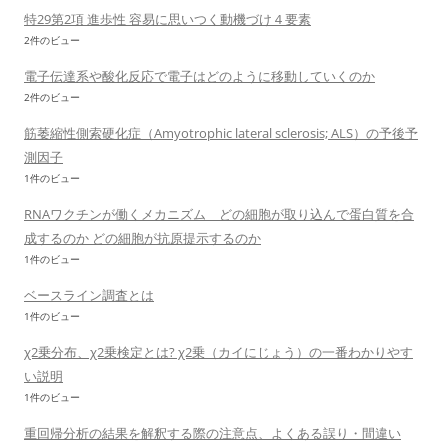
特29第2項 進歩性 容易に思いつく動機づけ４要素
2件のビュー
電子伝達系や酸化反応で電子はどのように移動していくのか
2件のビュー
筋萎縮性側索硬化症（Amyotrophic lateral sclerosis; ALS）の予後予
測因子
1件のビュー
RNAワクチンが働くメカニズム どの細胞が取り込んで蛋白質を合
成するのか どの細胞が抗原提示するのか
1件のビュー
ベースライン調査とは
1件のビュー
χ2乗分布、χ2乗検定とは? χ2乗（カイにじょう）の一番わかりやす
い説明
1件のビュー
重回帰分析の結果を解釈する際の注意点、よくある誤り・間違い