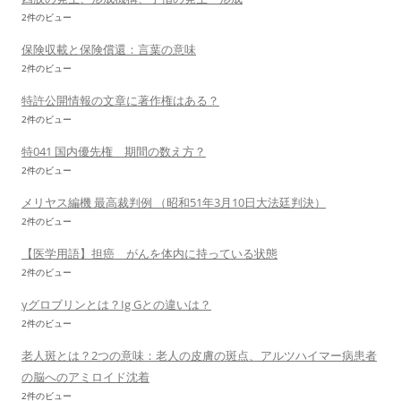
2件のビュー
保険収載と保険償還：言葉の意味
2件のビュー
特許公開情報の文章に著作権はある？
2件のビュー
特041 国内優先権 期間の数え方？
2件のビュー
メリヤス編機 最高裁判例 （昭和51年3月10日大法廷判決）
2件のビュー
【医学用語】担癌 がんを体内に持っている状態
2件のビュー
γグロブリンとは？Ig Gとの違いは？
2件のビュー
老人斑とは？2つの意味：老人の皮膚の斑点、アルツハイマー病患者
の脳へのアミロイド沈着
2件のビュー