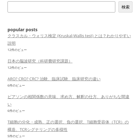
ー
検索
シ
ョ
ン
popular posts
クラスカル・ウォリス検定 (Kruskal-Wallis test) とは？わかりやすい
説明
12件のビュー
日本の脳波研究（科研費研究課題）
12件のビュー
ARO? CRO? CRC? 治験、臨床試験、臨床研究の違い
6件のビュー
ピアソンの相関係数の意味、求め方、解釈の仕方、ありがちな間違
い
6件のビュー
T細胞の分化・成熟、正の選択、負の選択、T細胞受容体（TCR）の
構造、TCRシグナリングの多様性
5件のビュー