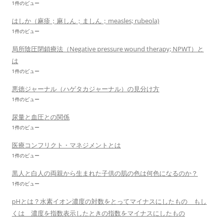
1件のビュー
はしか（麻疹；麻しん；ましん；measles; rubeola)
1件のビュー
局所陰圧閉鎖療法（Negative pressure wound therapy; NPWT）と
は
1件のビュー
悪徳ジャーナル（ハゲタカジャーナル）の見分け方
1件のビュー
尿量と血圧との関係
1件のビュー
医療コンフリクト・マネジメントとは
1件のビュー
黒人と白人の両親から生まれた子供の肌の色は何色になるのか？
1件のビュー
pHとは？水素イオン濃度の対数をとってマイナスにしたもの もし
くは 濃度を指数表示したときの指数をマイナスにしたもの