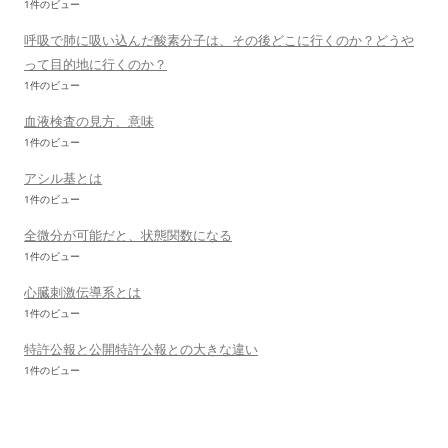
1件のビュー
呼吸で肺に吸い込んだ酸素分子は、その後どこに行くのか？どうや
って目的地に行くのか？
1件のビュー
血液検査の見方、意味
1件のビュー
アシル基とは
1件のビュー
全微分が可能だと、状態関数になる
1件のビュー
心臓刺激伝導系とは
1件のビュー
特許公報と公開特許公報との大きな違い
1件のビュー