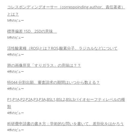
コレスポンディングオーサー（correspoinding author、責任著者）
とは？
5件のビュー
標準偏差 1SD、2SDの意味
5件のビュー
活性酸素種（ROS)とは？ROS,酸素分子、ラジカルなどについて
4件のビュー
肺の画像所見「すりガラス」の意味は？？
4件のビュー
特044 分割出願、審査請求の期間はいつから数える？
4件のビュー
P1,P1A,P2,P2A,P3,P3A,BSL1,BSL2,BSL3バイオセーフティレベルの種
類
4件のビュー
科研費申請書の書き方：学術的な問いを書いて、差別化をはかろう
4件のビュー