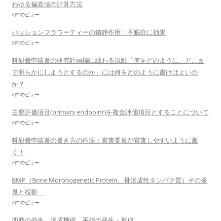
わゆる偏差値の計算方法
2件のビュー
パッションフラワーティーの鎮静作用：不眠症に効果
2件のビュー
科研費申請書の研究計画欄に纏わる混乱「何をどのように、どこま
で明らかにしようとするのか」には何をどのように書けばよいの
か？
2件のビュー
主要評価項目(primary endpoint)を複合評価項目とすることについて
2件のビュー
科研費申請書の書き方の作法：審査委員が審査しやすいように書
く！
2件のビュー
BMP（Bone Morphogenetic Protein、骨形成性タンパク質）その発
見と役割
2件のビュー
四肢の発生、形成機構、手指の発生・形成