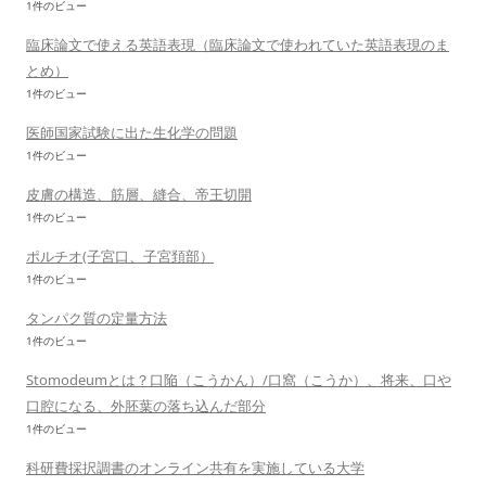
1件のビュー
臨床論文で使える英語表現（臨床論文で使われていた英語表現のま
とめ）
1件のビュー
医師国家試験に出た生化学の問題
1件のビュー
皮膚の構造、筋層、縫合、帝王切開
1件のビュー
ポルチオ(子宮口、子宮頚部）
1件のビュー
タンパク質の定量方法
1件のビュー
Stomodeumとは？口陥（こうかん）/口窩（こうか）、将来、口や
口腔になる、外胚葉の落ち込んだ部分
1件のビュー
科研費採択調書のオンライン共有を実施している大学