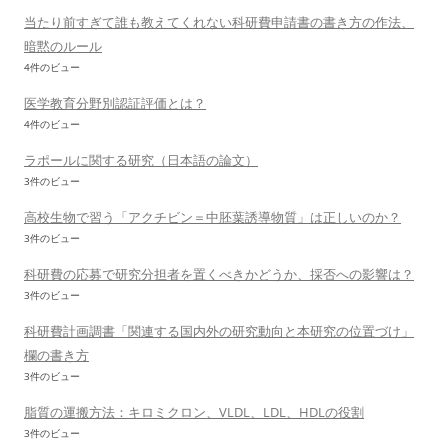
当たり前すぎて誰も教えてくれない科研費申請書の書き方の作法、
暗黙のルール
4件のビュー
医学教育分野別認証評価とは？
4件のビュー
ラポールに関する研究（日本語の論文）
3件のビュー
高校生物で習う「アクチビン＝中胚葉誘導物質」は正しいのか？
3件のビュー
科研費の応募で研究分担者を置くべきかどうか、採否への影響は？
3件のビュー
科研費計画調書「関連する国内外の研究動向と本研究の位置づけ」
欄の書き方
3件のビュー
脂質の運搬方法：キロミクロン、VLDL、LDL、HDLの役割
3件のビュー