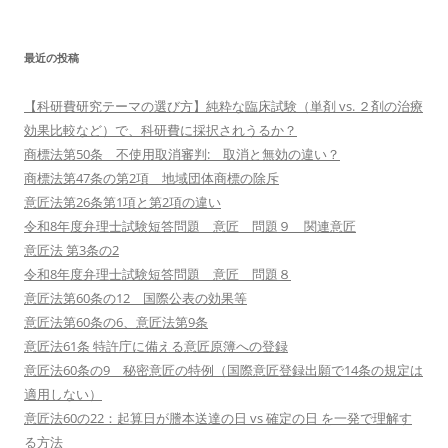
最近の投稿
【科研費研究テーマの選び方】純粋な臨床試験（単剤 vs. ２剤の治療
効果比較など）で、科研費に採択されうるか？
商標法第50条 不使用取消審判: 取消と無効の違い？
商標法第47条の第2項 地域団体商標の除斥
意匠法第26条第1項と第2項の違い
令和8年度弁理士試験短答問題 意匠 問題９ 関連意匠
意匠法 第3条の2
令和8年度弁理士試験短答問題 意匠 問題８
意匠法第60条の12 国際公表の効果等
意匠法第60条の6、意匠法第9条
意匠法61条 特許庁に備える意匠原簿への登録
意匠法60条の9 秘密意匠の特例（国際意匠登録出願で14条の規定は
適用しない）
意匠法60の22：起算日が謄本送達の日 vs 確定の日 を一発で理解す
る方法