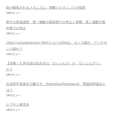
鉄が吸収されるメカニズム：胃酸とビタミンＣの役割
2件のビュー
卵子の形成過程 第一減数分裂前期での停止と再開、第二減数分裂
中期での停止
2件のビュー
cDNA (complementary DNA)とは？cDNAは、センス鎖か、アンチセ
ンス鎖か？
2件のビュー
【決着！】内分泌の読み方は「ないぶんぴ」か「ないぶんぴつ」
か？
2件のビュー
社会科学系論文の書き方：theoretical framework 理論的枠組みと
は？
2件のビュー
レプチン発見史
2件のビュー