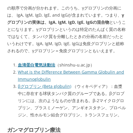
の順序で分画が分かれます。このうち、γグロブリンの分画に
は、 IgA, IgM, IgD, IgE, and IgGが含まれています。つまり、
γ
グロブリンの実体は、IgA, IgM, IgD, IgE, IgGの混合物
というこ
とになります。γグロブリンというのは特定のたんぱく質の名称
ではなくて、タンパク質を分離したときの分画の名前だったと
いうわけです。IgA, IgM, IgD, IgE, IgGは免疫グロブリンと総称
されるので、γグロブリン＝免疫グロブリンともいえます。
血清蛋白電気泳動法
（shinshu-u.ac.jp）
What is the Difference Between Gamma Globulin and
Immunoglobulin
βグロブリン (Beta globulin)
（ウィキペディア）：血漿
中に存在する球状タンパク質のグループである。βグロブ
リンには、次のようなものが含まれる。β-2マイクログロ
ブリン、プラスミノーゲン、アンギオスタチン、プロペル
ジン、性ホルモン結合グロブリン、トランスフェリン。
ガンマグロブリン療法