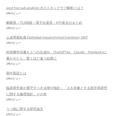
post hoc sub analysis ポストホックサブ解析とは？
2件のビュー
解糖系～TCA回路～電子伝達系：ATP産生のまとめ
2件のビュー
上皮間葉転換 Epithelial-mesenchymal transition; EMT
2件のビュー
科研費申請書を３つの生成AI、ChatGPT4o、Claude、Perplexityに
書かせたら、驚くほど違う結果に
2件のビュー
期中面談とは
2件のビュー
臨床研究者が遵守すべき法律や指針：「人を対象とする医学系研究
に関する倫理指針」その他
2件のビュー
うつ病に関する研究論文
2件のビュー