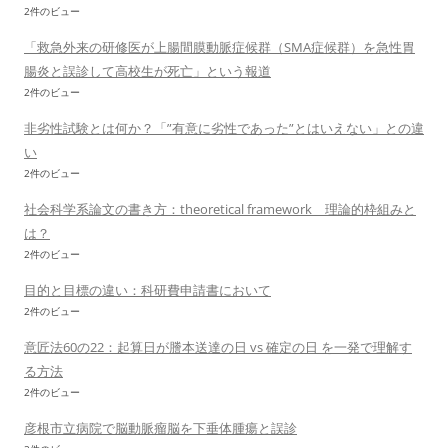
2件のビュー
「救急外来の研修医が上腸間膜動脈症候群（SMA症候群）を急性胃
腸炎と誤診して高校生が死亡」という報道
2件のビュー
非劣性試験とは何か？「”有意に劣性であった”とはいえない」との違
い
2件のビュー
社会科学系論文の書き方：theoretical framework 理論的枠組みと
は？
2件のビュー
目的と目標の違い：科研費申請書において
2件のビュー
意匠法60の22：起算日が謄本送達の日 vs 確定の日 を一発で理解す
る方法
2件のビュー
彦根市立病院で脳動脈瘤脳を下垂体腫瘍と誤診