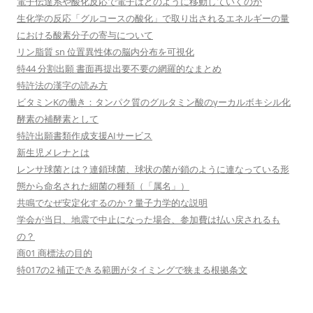
電子伝達系や酸化反応で電子はどのように移動していくのか
生化学の反応「グルコースの酸化」で取り出されるエネルギーの量
における酸素分子の寄与について
リン脂質 sn 位置異性体の脳内分布を可視化
特44 分割出願 書面再提出要不要の網羅的なまとめ
特許法の漢字の読み方
ビタミンKの働き：タンパク質のグルタミン酸のγーカルボキシル化
酵素の補酵素として
特許出願書類作成支援AIサービス
新生児メレナとは
レンサ球菌とは？連鎖球菌、球状の菌が鎖のように連なっている形
態から命名された細菌の種類（「属名」）
共鳴でなぜ安定化するのか？量子力学的な説明
学会が当日、地震で中止になった場合、参加費は払い戻されるも
の？
商01 商標法の目的
特017の2 補正できる範囲がタイミングで狭まる根拠条文