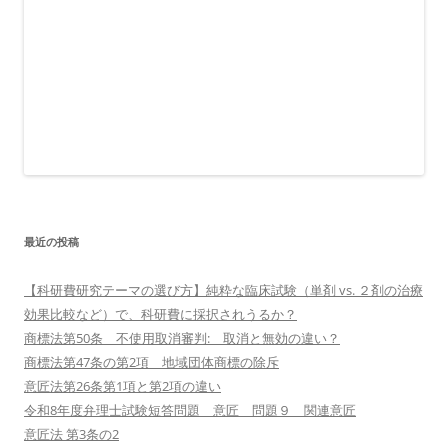
最近の投稿
【科研費研究テーマの選び方】純粋な臨床試験（単剤 vs. ２剤の治療
効果比較など）で、科研費に採択されうるか？
商標法第50条 不使用取消審判: 取消と無効の違い？
商標法第47条の第2項 地域団体商標の除斥
意匠法第26条第1項と第2項の違い
令和8年度弁理士試験短答問題 意匠 問題９ 関連意匠
意匠法 第3条の2