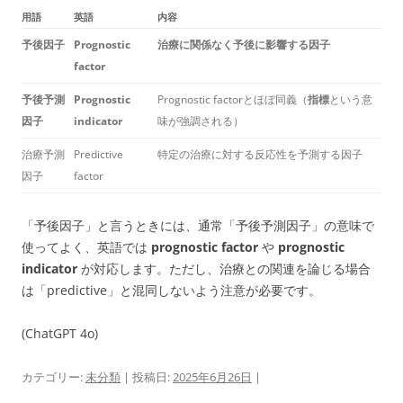
用語
英語
内容
予後因子
Prognostic
治療に関係なく予後に影響する因子
factor
予後予測
Prognostic
Prognostic factorとほぼ同義（
指標
という意
因子
indicator
味が強調される）
治療予測
Predictive
特定の治療に対する反応性を予測する因子
因子
factor
「予後因子」と言うときには、通常「予後予測因子」の意味で
使ってよく、英語では
prognostic factor
や
prognostic
indicator
が対応します。ただし、治療との関連を論じる場合
は「predictive」と混同しないよう注意が必要です。
(ChatGPT 4o)
カテゴリー:
未分類
| 投稿日:
2025年6月26日
|