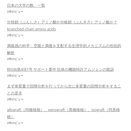
日本の大学の数、一覧
2件のビュー
分枝鎖（ぶんしさ）アミノ酸か分岐鎖（ぶんきさ）アミノ酸か？
branched-chain amino acids
2件のビュー
満腹感の科学：空腹と満腹を支配する生理学的メカニズムの包括的
解析
2件のビュー
特036第4項1号 サポート要件 抗体の機能特許アムジェンの敗訴
2件のビュー
まず単変量で回帰分析を行ってから次に多変量の回帰分析をするこ
との是非
2件のビュー
allograft（同種移植）、xenograft（異種移植）、isograft（同系移
植）
2件のビュー