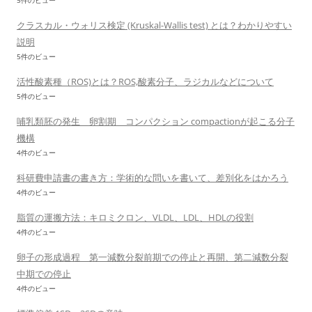
5件のビュー
クラスカル・ウォリス検定 (Kruskal-Wallis test) とは？わかりやすい
説明
5件のビュー
活性酸素種（ROS)とは？ROS,酸素分子、ラジカルなどについて
5件のビュー
哺乳類胚の発生 卵割期 コンパクション compactionが起こる分子
機構
4件のビュー
科研費申請書の書き方：学術的な問いを書いて、差別化をはかろう
4件のビュー
脂質の運搬方法：キロミクロン、VLDL、LDL、HDLの役割
4件のビュー
卵子の形成過程 第一減数分裂前期での停止と再開、第二減数分裂
中期での停止
4件のビュー