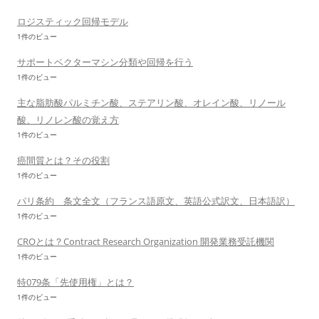
ロジスティック回帰モデル
1件のビュー
サポートベクターマシン分類や回帰を行う
1件のビュー
主な脂肪酸パルミチン酸、ステアリン酸、オレイン酸、リノール
酸、リノレン酸の覚え方
1件のビュー
癌間質とは？その役割
1件のビュー
パリ条約 条文全文（フランス語原文、英語公式訳文、日本語訳）
1件のビュー
CROとは？Contract Research Organization 開発業務受託機関
1件のビュー
特079条「先使用権」とは？
1件のビュー