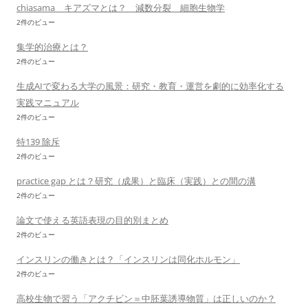
chiasama キアズマとは？ 減数分裂 細胞生物学
2件のビュー
集学的治療とは？
2件のビュー
生成AIで変わる大学の風景：研究・教育・運営を劇的に効率化する
実践マニュアル
2件のビュー
特139 除斥
2件のビュー
practice gap とは？研究（成果）と臨床（実践）との間の溝
2件のビュー
論文で使える英語表現の目的別まとめ
2件のビュー
インスリンの働きとは？「インスリンは同化ホルモン」
2件のビュー
高校生物で習う「アクチビン＝中胚葉誘導物質」は正しいのか？