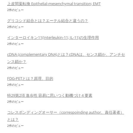
上皮間葉転換 Epithelial-mesenchymal transition; EMT
2件のビュー
グリコシド結合とは？エーテル結合と違うの？
2件のビュー
インターロイキン11(Interleukin-11; IL-11)の生理作用
2件のビュー
cDNA (complementary DNA)とは？cDNAは、センス鎖か、アンチセ
ンス鎖か？
2件のビュー
FDG-PETとは？原理、目的
2件のビュー
特29第2項 進歩性 容易に思いつく動機づけ４要素
2件のビュー
コレスポンディングオーサー（correspoinding author、責任著者）
とは？
2件のビュー