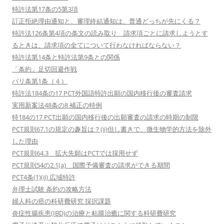
特許法第17条の5第3項
訂正拒絶理由通知と、審理終結通知は、普通どっちが先にくる？
特許法126条第4項の条文の読み取り 請求項ごとに請求しようとす
るときは、請求項の全てについて行わなければならない？
特許法第14条と特許法第9条との関係
「条約」足切回避作戦
パリ条第1条（４）
特許法184条の17 PCT外国語特許出願の国内移行後の審査請求
実用新案法48条の8 補正の特例
特184の17 PCT出願の国内移行後の出願審査の請求の時期の制限
PCT規則67.1の規定の趣旨は？(ii)但し書きで、微生物学的方法を除外
した理由
PCT規則64.3 拡大先願はPCTでは採用せず
PCT規則54の2.1(a) 国際予備審査の請求ができる期間
PCT4条(1)(ii) 広域特許
弁理士試験 条約の攻略方法
婦人科の癌の科研費研究 採択課題
炎症性腸疾患(IBD)の治療と粘膜治癒に関する科研費研究