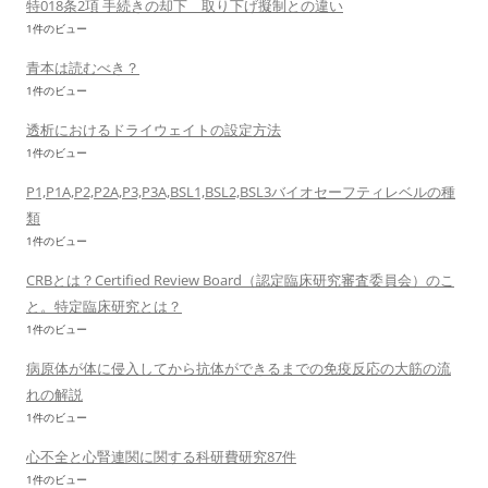
特018条2項 手続きの却下 取り下げ擬制との違い
1件のビュー
青本は読むべき？
1件のビュー
透析におけるドライウェイトの設定方法
1件のビュー
P1,P1A,P2,P2A,P3,P3A,BSL1,BSL2,BSL3バイオセーフティレベルの種
類
1件のビュー
CRBとは？Certified Review Board（認定臨床研究審査委員会）のこ
と。特定臨床研究とは？
1件のビュー
病原体が体に侵入してから抗体ができるまでの免疫反応の大筋の流
れの解説
1件のビュー
心不全と心腎連関に関する科研費研究87件
1件のビュー