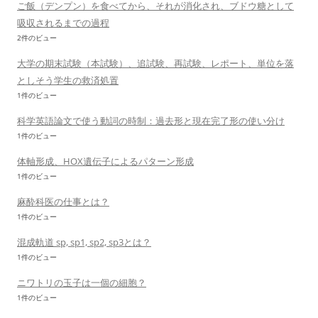
ご飯（デンプン）を食べてから、それが消化され、ブドウ糖として
吸収されるまでの過程
2件のビュー
大学の期末試験（本試験）、追試験、再試験、レポート、単位を落
としそう学生の救済処置
1件のビュー
科学英語論文で使う動詞の時制：過去形と現在完了形の使い分け
1件のビュー
体軸形成、HOX遺伝子によるパターン形成
1件のビュー
麻酔科医の仕事とは？
1件のビュー
混成軌道 sp, sp1, sp2, sp3とは？
1件のビュー
ニワトリの玉子は一個の細胞？
1件のビュー