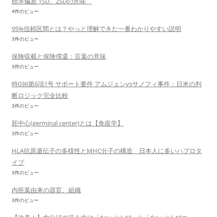
標準偏差 1SD、2SDの意味
4件のビュー
95%信頼区間とは？やっと理解できた一番わかりやすい説明
3件のビュー
保険収載と保険償還：言葉の意味
3件のビュー
特036第6項1号 サポート要件 アムジェンvsサノフィ事件：日米の判
断ロジック完全比較
3件のビュー
胚中心(germinal center)とは【免疫学】
3件のビュー
HLA抗原遺伝子の多様性とMHC分子の構造 日本人に多いハプロタ
イプ
3件のビュー
内胚葉由来の器官、組織
3件のビュー