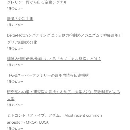
グレリン 胃から出る空腹シグナル
1件のビュー
肝臓の外科手術
1件のビュー
Delta-Notchシグナリングによる側方抑制のメカニズム：神経細胞と
グリア細胞の分化
1件のビュー
細胞内情報伝達機構における「カノニカル経路」とは？
1件のビュー
TFG-βスーパーファミリーの細胞内情報伝達機構
1件のビュー
研究医への道：研究医を養成する制度・大学入試に受験制度がある
大学
1件のビュー
ミトコンドリア・イブ、アダム、 Most recent common
ancestor（MRCA), LUCA
1件のビュー