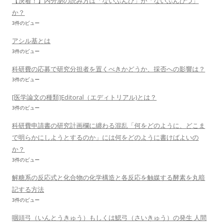
【決着！】内分泌の読み方は「ないぶんぴ」か「ないぶんぴつ」
か？
3件のビュー
アシル基とは
3件のビュー
科研費の応募で研究分担者を置くべきかどうか、採否への影響は？
3件のビュー
[医学論文の種類]Editoral（エディトリアル)とは？
3件のビュー
科研費申請書の研究計画欄に纏わる混乱「何をどのように、どこま
で明らかにしようとするのか」には何をどのように書けばよいの
か？
3件のビュー
解糖系の反応式と化合物の化学構造と各反応を触媒する酵素を丸暗
記する方法
3件のビュー
咽頭弓（いんとうきゅう）もしくは鰓弓（さいきゅう）の発生 人間