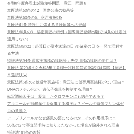
令和8年度弁理士試験短答問題 意匠 問題８
意匠法第60条の12 国際公表の効果等
意匠法第60条の6、意匠法第9条
意匠法61条 特許庁に備える意匠原簿への登録
意匠法60条の9 秘密意匠の特例（国際意匠登録出願で14条の規定は
適用しない）
意匠法60の22：起算日が謄本送達の日 vs 確定の日 を一発で理解す
る方法
特許法第94条 通常実施権の移転等：先使用権の移転の要件は？
意匠法 第29条の2 令和8年度弁理士試験短答式筆記試験問題【意匠】
５選択肢(ﾆ)
意匠法第5条の2 仮通常実施権：意匠法に仮専用実施権がない理由？
DNAのメチル化が、遺伝子発現を抑制する理由？
転写調節因子は、凝集したクロマチンにも結合できる？
アルコールが尿酸産生を促進する機序は？ビールの宣伝プリン体ゼ
ロの意義？
アロプリノールがなぜ痛風の薬になるのか、その作用機序は？
50条の2 で審査請求時に知りえたなかった場合が除外される理由
特許法181条の趣旨