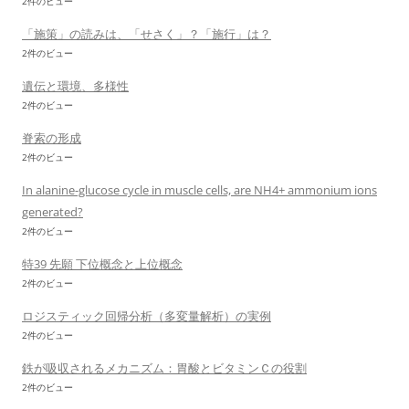
2件のビュー
「施策」の読みは、「せさく」？「施行」は？
2件のビュー
遺伝と環境、多様性
2件のビュー
脊索の形成
2件のビュー
In alanine-glucose cycle in muscle cells, are NH4+ ammonium ions
generated?
2件のビュー
特39 先願 下位概念と上位概念
2件のビュー
ロジスティック回帰分析（多変量解析）の実例
2件のビュー
鉄が吸収されるメカニズム：胃酸とビタミンＣの役割
2件のビュー