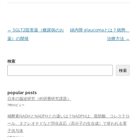
投
←
SGLT2阻害薬（糖尿病のお
緑内障 glaucomaとは？病態、
稿
薬）の開発
治療方法
→
ナ
ビ
検索
ゲ
検索
ー
シ
ョ
popular posts
ン
日本の脳波研究（科研費研究課題）
7件のビュー
補酵素NADHとNADPHとの違いは？NADPHは、脂肪酸、コレステロ
ール、ヌクレオチドなど同化反応（高分子の生合成）で使われる電
子供与体