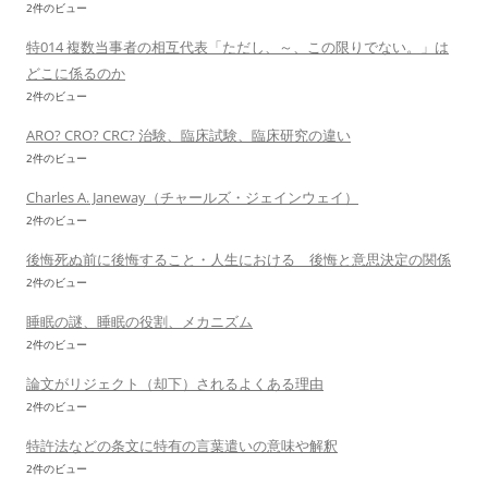
2件のビュー
特014 複数当事者の相互代表「ただし、～、この限りでない。」は
どこに係るのか
2件のビュー
ARO? CRO? CRC? 治験、臨床試験、臨床研究の違い
2件のビュー
Charles A. Janeway（チャールズ・ジェインウェイ）
2件のビュー
後悔死ぬ前に後悔すること・人生における 後悔と意思決定の関係
2件のビュー
睡眠の謎、睡眠の役割、メカニズム
2件のビュー
論文がリジェクト（却下）されるよくある理由
2件のビュー
特許法などの条文に特有の言葉遣いの意味や解釈
2件のビュー