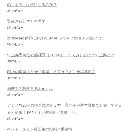
の「エラ」は何になるのか？
3件のビュー
腎臓の解剖学と生理学
3件のビュー
scRNAseq解析におけるUMAPって何？tSNEとの違いは？
3件のビュー
ST上昇型急性心筋梗塞（STEMI）（すてみ）とは？ST上昇とは
3件のビュー
DNAの塩基はなぜ「塩基」と言う？どこが塩基性？
3件のビュー
病理学の教科書 Pathology
3件のビュー
アミノ酸20個の構造式の覚え方：官能基や基本骨格で分類して覚え
ると簡単！必須アミノ酸9個（10個）も。
3件のビュー
ペントースリン酸回路の役割と重要性