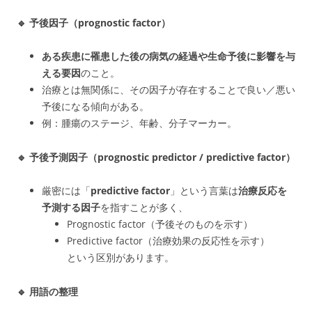
🔹 予後因子（prognostic factor）
ある疾患に罹患した後の
病気の経過や生命予後に影響を与
える要因
のこと。
治療とは無関係
に、その因子が存在することで良い／悪い
予後になる傾向がある。
例：腫瘍のステージ、年齢、分子マーカー。
🔹 予後予測因子（prognostic predictor / predictive factor）
厳密には「
predictive factor
」という言葉は
治療反応を
予測する因子
を指すことが多く、
Prognostic factor（予後そのものを示す）
Predictive factor（治療効果の反応性
を示す）
という区別があります。
🔹 用語の整理