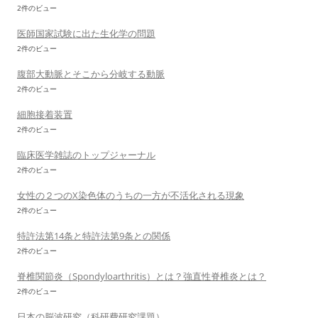
2件のビュー
医師国家試験に出た生化学の問題
2件のビュー
腹部大動脈とそこから分岐する動脈
2件のビュー
細胞接着装置
2件のビュー
臨床医学雑誌のトップジャーナル
2件のビュー
女性の２つのX染色体のうちの一方が不活化される現象
2件のビュー
特許法第14条と特許法第9条との関係
2件のビュー
脊椎関節炎（Spondyloarthritis）とは？強直性脊椎炎とは？
2件のビュー
日本の脳波研究（科研費研究課題）