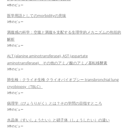
4件のビュー
医学用語としてのmorbidityの意味
3件のビュー
満腹感の科学：空腹と満腹を支配する生理学的メカニズムの包括的
解析
3件のビュー
ALT (alanine aminotransferase), AST (aspartate
aminotransferase)、その他のアミノ酸のアミノ基転移酵素
3件のビュー
肺生検：クライオ生検 クライオバイオプシー transbronchial lung
cryobiopsy（TBLC）
3件のビュー
病理学（びょうりがく）とは？その学問の目指すところ
3件のビュー
水晶体（すいしょうたい）と硝子体（しょうしたい）の違い
3件のビュー