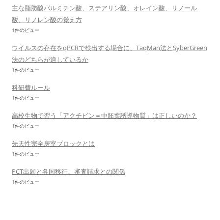
主な脂肪酸パルミチン酸、ステアリン酸、オレイン酸、リノール
酸、リノレン酸の覚え方
1件のビュー
ウイルスの存在をqPCRで検出する場合に、TaqMan法とSyberGreen
法のどちらが適しているか
1件のビュー
科研費ルール
1件のビュー
高校生物で習う「アクチビン＝中胚葉誘導物質」は正しいのか？
1件のビュー
先天性完全房室ブロックとは
1件のビュー
PCT出願と各国移行、審査請求との関係
1件のビュー