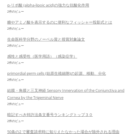
α-リポ酸 (alpha-lipoic acid)の強力な抗酸化作用
2件のビュー
糖やアミノ酸を表示するのに便利なフィッシャー投影式とは
2件のビュー
生命医科学分野のノーベル賞と授賞対象論文
2件のビュー
感性と感受性（医学用語）（感染症学）
2件のビュー
primordial germ cells (始原生殖細胞)の起源、移動、分化
2件のビュー
結膜・角膜と三叉神経 Sensory Innervation of the Conjunctiva and
Cornea by the Trigeminal Nerve
2件のビュー
暗記すべき特許法条文番号ランキングトップ３０
2件のビュー
50条の2 で審査請求時に知りえたなかった場合が除外される理由