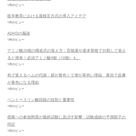
1件のビュー
医学教育における屋根瓦方式の導入アイデア
1件のビュー
ADHDの脳波
1件のビュー
アミノ酸20個の構造式の覚え方：官能基や基本骨格で分類して覚え
ると簡単！必須アミノ酸9個（10個）も。
1件のビュー
色で覚えるヘムの代謝：尿が黄色くて便が茶色い理由、黄疸で皮膚
が黄色になる理由
1件のビュー
ペントースリン酸回路の役割と重要性
1件のビュー
授業への参加態度が最終試験に及ぼす影響：試験成績の予測因子の
同定
1件のビュー