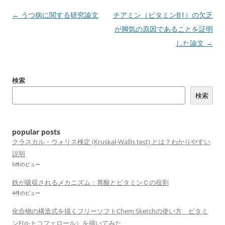
投
←
うつ病に関する研究論文
チアミン（ビタミンB1）の欠乏
稿
が脚気の原因であることを証明
ナ
した論文
→
ビ
ゲ
検索
ー
検索
シ
ョ
ン
popular posts
クラスカル・ウォリス検定 (Kruskal-Wallis test) とは？わかりやすい
説明
5件のビュー
鉄が吸収されるメカニズム：胃酸とビタミンＣの役割
4件のビュー
化合物の構造式を描くフリーソフトChem Sketchの使い方 ビタミ
ンE(α-トコフェロール）を描いてみた