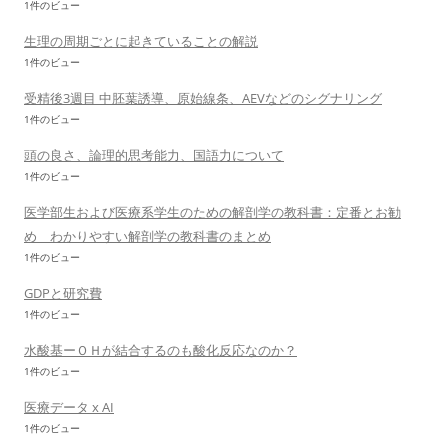
1件のビュー
生理の周期ごとに起きていることの解説
1件のビュー
受精後3週目 中胚葉誘導、原始線条、AEVなどのシグナリング
1件のビュー
頭の良さ、論理的思考能力、国語力について
1件のビュー
医学部生および医療系学生のための解剖学の教科書：定番とお勧
め わかりやすい解剖学の教科書のまとめ
1件のビュー
GDPと研究費
1件のビュー
水酸基ーＯＨが結合するのも酸化反応なのか？
1件のビュー
医療データ x AI
1件のビュー