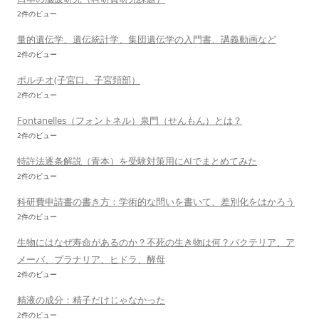
2件のビュー
量的遺伝学、遺伝統計学、集団遺伝学の入門書、講義動画など
2件のビュー
ポルチオ(子宮口、子宮頚部）
2件のビュー
Fontanelles（フォントネル）泉門（せんもん）とは？
2件のビュー
特許法逐条解説（青本）を受験対策用にAIでまとめてみた
2件のビュー
科研費申請書の書き方：学術的な問いを書いて、差別化をはかろう
2件のビュー
生物にはなぜ寿命があるのか？不死の生き物は何？バクテリア、ア
メーバ、プラナリア、ヒドラ、酵母
2件のビュー
精液の成分：精子だけじゃなかった
2件のビュー