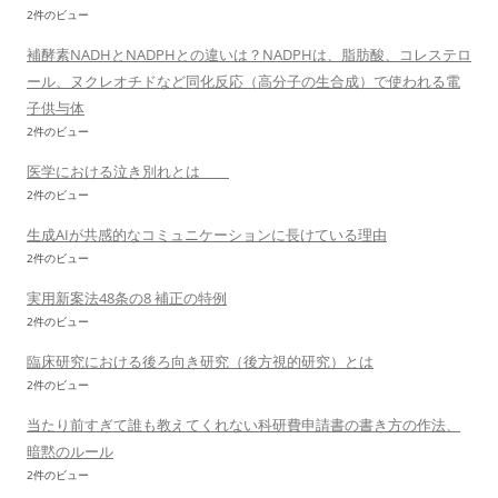
2件のビュー
補酵素NADHとNADPHとの違いは？NADPHは、脂肪酸、コレステロ
ール、ヌクレオチドなど同化反応（高分子の生合成）で使われる電
子供与体
2件のビュー
医学における泣き別れとは
2件のビュー
生成AIが共感的なコミュニケーションに長けている理由
2件のビュー
実用新案法48条の8 補正の特例
2件のビュー
臨床研究における後ろ向き研究（後方視的研究）とは
2件のビュー
当たり前すぎて誰も教えてくれない科研費申請書の書き方の作法、
暗黙のルール
2件のビュー