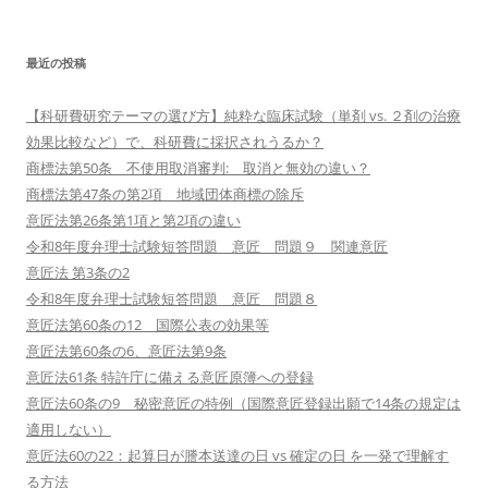
最近の投稿
【科研費研究テーマの選び方】純粋な臨床試験（単剤 vs. ２剤の治療
効果比較など）で、科研費に採択されうるか？
商標法第50条 不使用取消審判: 取消と無効の違い？
商標法第47条の第2項 地域団体商標の除斥
意匠法第26条第1項と第2項の違い
令和8年度弁理士試験短答問題 意匠 問題９ 関連意匠
意匠法 第3条の2
令和8年度弁理士試験短答問題 意匠 問題８
意匠法第60条の12 国際公表の効果等
意匠法第60条の6、意匠法第9条
意匠法61条 特許庁に備える意匠原簿への登録
意匠法60条の9 秘密意匠の特例（国際意匠登録出願で14条の規定は
適用しない）
意匠法60の22：起算日が謄本送達の日 vs 確定の日 を一発で理解す
る方法