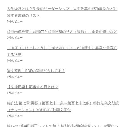
大学経営とは？学長のリーダーシップ、大学改革の成功事例などに
関する書籍のリスト
2件のビュー
頭部画像検査：頭部CTと頭部MRIの見方（読影）、両者の違いなど
2件のビュー
～血症（～けっしょう）-emia/-aemia：～が血液中に異常な量存在
する状態
1件のビュー
論文整理、PDFの管理どうしてる？
1件のビュー
【法律用語】応当する日とは？
1件のビュー
特許法 第七章 再審（第百七十一条～第百七十七条）特許法条文朗読
（ナレーション）YOUTUBE動画文字付
1件のビュー
特17の2第4項 補正シフトの禁止 特別な技術的特徴（STF）が変わっ