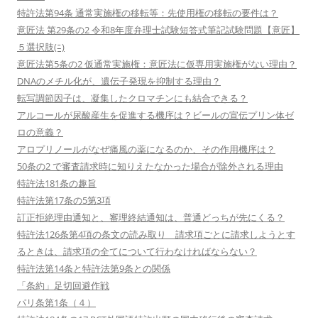
特許法第94条 通常実施権の移転等：先使用権の移転の要件は？
意匠法 第29条の2 令和8年度弁理士試験短答式筆記試験問題【意匠】
５選択肢(ﾆ)
意匠法第5条の2 仮通常実施権：意匠法に仮専用実施権がない理由？
DNAのメチル化が、遺伝子発現を抑制する理由？
転写調節因子は、凝集したクロマチンにも結合できる？
アルコールが尿酸産生を促進する機序は？ビールの宣伝プリン体ゼ
ロの意義？
アロプリノールがなぜ痛風の薬になるのか、その作用機序は？
50条の2 で審査請求時に知りえたなかった場合が除外される理由
特許法181条の趣旨
特許法第17条の5第3項
訂正拒絶理由通知と、審理終結通知は、普通どっちが先にくる？
特許法126条第4項の条文の読み取り 請求項ごとに請求しようとす
るときは、請求項の全てについて行わなければならない？
特許法第14条と特許法第9条との関係
「条約」足切回避作戦
パリ条第1条（４）