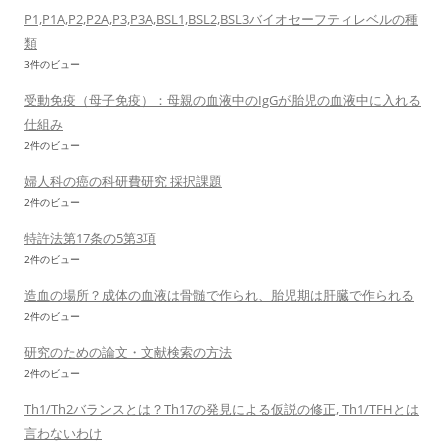
P1,P1A,P2,P2A,P3,P3A,BSL1,BSL2,BSL3バイオセーフティレベルの種
類
3件のビュー
受動免疫（母子免疫）：母親の血液中のIgGが胎児の血液中に入れる
仕組み
2件のビュー
婦人科の癌の科研費研究 採択課題
2件のビュー
特許法第17条の5第3項
2件のビュー
造血の場所？成体の血液は骨髄で作られ、胎児期は肝臓で作られる
2件のビュー
研究のための論文・文献検索の方法
2件のビュー
Th1/Th2バランスとは？Th17の発見による仮説の修正, Th1/TFHとは
言わないわけ