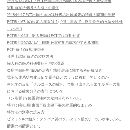
特許法184条の17 PCT外国語特許出願の国内移行後の審査請求
実用新案法48条の8 補正の特例
特184の17 PCT出願の国内移行後の出願審査の請求の時期の制限
PCT規則67.1の規定の趣旨は？(ii)但し書きで、微生物学的方法を除外
した理由
PCT規則64.3 拡大先願はPCTでは採用せず
PCT規則54の2.1(a) 国際予備審査の請求ができる期間
PCT4条(1)(ii) 広域特許
弁理士試験 条約の攻略方法
婦人科の癌の科研費研究 採択課題
炎症性腸疾患(IBD)の治療と粘膜治癒に関する科研費研究
電子伝達系や酸化反応で電子はどのように移動していくのか
生化学の反応「グルコースの酸化」で取り出されるエネルギーの量
における酸素分子の寄与について
リン脂質 sn 位置異性体の脳内分布を可視化
特44 分割出願 書面再提出要不要の網羅的なまとめ
特許法の漢字の読み方
ビタミンKの働き：タンパク質のグルタミン酸のγーカルボキシル化
酵素の補酵素として