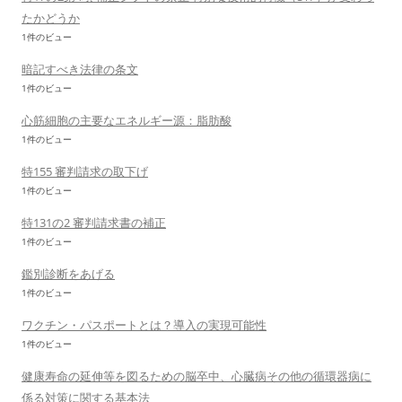
たかどうか
1件のビュー
暗記すべき法律の条文
1件のビュー
心筋細胞の主要なエネルギー源：脂肪酸
1件のビュー
特155 審判請求の取下げ
1件のビュー
特131の2 審判請求書の補正
1件のビュー
鑑別診断をあげる
1件のビュー
ワクチン・パスポートとは？導入の実現可能性
1件のビュー
健康寿命の延伸等を図るための脳卒中、心臓病その他の循環器病に
係る対策に関する基本法