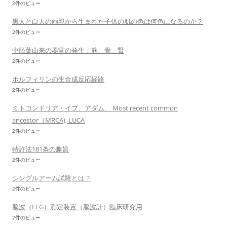
2件のビュー
黒人と白人の両親から生まれた子供の肌の色は何色になるのか？
2件のビュー
中胚葉由来の器官の発生：筋、骨、腎
2件のビュー
ポルフィリンの生合成反応経路
2件のビュー
ミトコンドリア・イブ、アダム、 Most recent common
ancestor（MRCA), LUCA
2件のビュー
特許法181条の趣旨
2件のビュー
シングルアーム試験とは？
2件のビュー
脳波（EEG）測定装置（脳波計）臨床研究用
2件のビュー