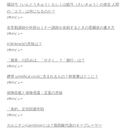
咽頭弓（いんとうきゅう）もしくは鰓弓（さいきゅう）の発生 人間
の「エラ」は何になるのか？
2件のビュー
非常勤講師や外部セミナー講師を依頼するときの委嘱状の書き方
2件のビュー
H3K4me3の意味は？
2件のビュー
「施策」の読みは、「せさく」？「施行」は？
2件のビュー
臍帯 umbllical cordに含まれるもの？卵黄嚢はどこに？
2件のビュー
保険収載と保険償還：言葉の意味
2件のビュー
「条約」足切回避作戦
2件のビュー
カルニチン(carnitine)とは？脂肪酸代謝のキープレーヤー