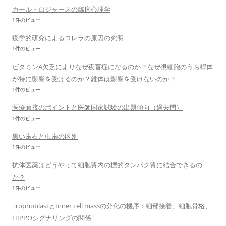
カール・ロジャースの臨床心理学
1件のビュー
疫学的研究によるコレラの原因の究明
1件のビュー
ビタミンA欠乏によりなぜ夜盲症になるのか？なぜ視細胞のうち桿体
が特に影響を受けるのか？錐体は影響を受けないのか？
1件のビュー
医療面接のポイントと医師国家試験の出題傾向（過去問）
1件のビュー
黒い歯石と虫歯の区別
1件のビュー
抗体医薬はどうやって細胞質内の標的タンパク質に結合できるの
か？
1件のビュー
TrophoblastとInner cell massの分化の機序：細部接着、細胞骨格、
HIPPOシグナリングの関係