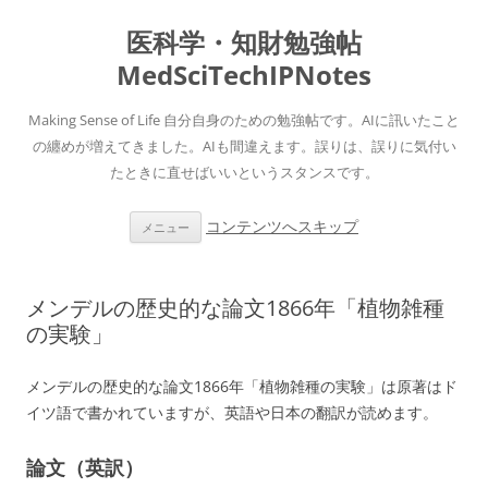
医科学・知財勉強帖
MedSciTechIPNotes
Making Sense of Life 自分自身のための勉強帖です。AIに訊いたこと
の纏めが増えてきました。AIも間違えます。誤りは、誤りに気付い
たときに直せばいいというスタンスです。
コンテンツへスキップ
メニュー
メンデルの歴史的な論文1866年「植物雑種
の実験」
メンデルの歴史的な論文1866年「植物雑種の実験」は原著はド
イツ語で書かれていますが、英語や日本の翻訳が読めます。
論文（英訳）