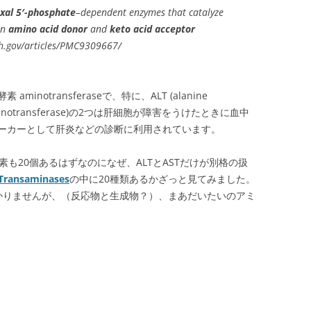
xal 5′-phosphate
–dependent enzymes that catalyze
en
amino acid donor
and
keto acid acceptor
ih.gov/articles/PMC9309667/
notransferaseで、特に、ALT (alanine
tate aminotransferase)の2つは肝細胞が障害をうけたときに血中
ーカーとして肝炎などの診断に利用されています。
も20個あるはずなのになぜ、ALTとASTだけが別格の扱
 Transaminases
の中に20種類あるかざっと見てみました。
かりませんが、（反応物と生成物？）、まあだいたいのアミ