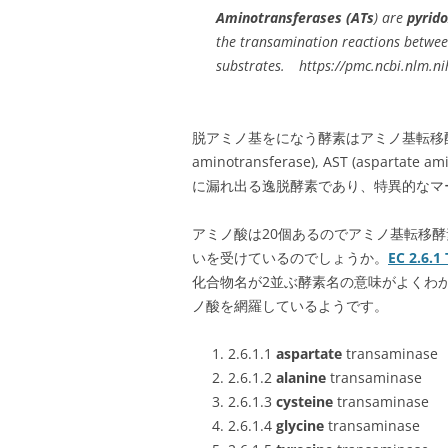
Aminotransferases (ATs
) are
pyrido
the transamination reactions betwe
substrates. https://pmc.ncbi.nlm.n
脱アミノ基をになう酵素はアミノ基転移酵素 ami
aminotransferase), AST (aspar
に漏れ出る逸脱酵素であり、特異的なマ
アミノ酸は20個あるのでアミノ基転移酵素
いを受けているのでしょうか。
EC 2.6.1
化合物名が2並ぶ酵素名の意味がよくわ
ノ酸を網羅しているようです。
2.6.1.1
aspartate
transaminase
2.6.1.2
alanine
transaminase
2.6.1.3
cysteine
transaminase
2.6.1.4
glycine
transaminase