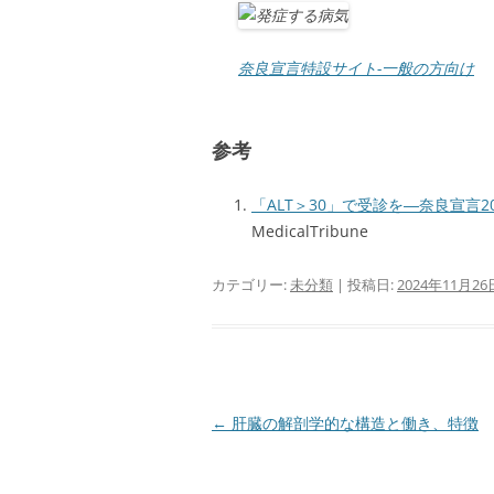
奈良宣言特設サイト-一般の方向け
参考
「ALT＞30」で受診を―奈良宣言2
MedicalTribune
カテゴリー:
未分類
| 投稿日:
2024年11月26
投
←
肝臓の解剖学的な構造と働き、特徴
稿
ナ