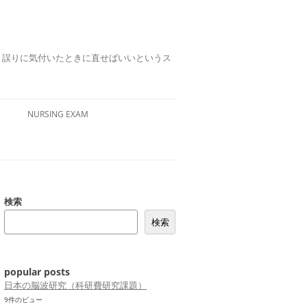
誤りは、誤りに気付いたときに直せばいいというス
NURSING EXAM
検索
検索
popular posts
日本の脳波研究（科研費研究課題）
9件のビュー