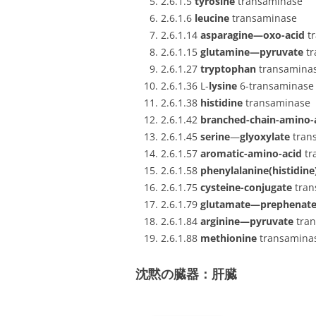
2.6.1.5
tyrosine
transaminase
2.6.1.6
leucine
transaminase
2.6.1.14
asparagine—oxo-acid
tr
2.6.1.15
glutamine—pyruvate
tr
2.6.1.27
tryptophan
transamina
2.6.1.36 L-
lysine
6-transaminase
2.6.1.38
histidine
transaminase
2.6.1.42
branched-chain-amino-
2.6.1.45
serine
—
glyoxylate
tran
2.6.1.57
aromatic-amino-acid
tr
2.6.1.58
phenylalanine(histidine
2.6.1.75
cysteine-conjugate
tran
2.6.1.79
glutamate—prephenat
2.6.1.84
arginine—pyruvate
tran
2.6.1.88
methionine
transamina
沈黙の臓器：肝臓