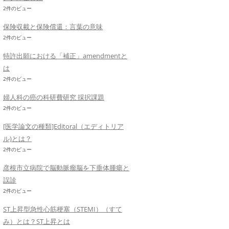
2件のビュー
保険収載と保険償還：言葉の意味
2件のビュー
特許出願における「補正」amendmentと
は
2件のビュー
婦人科の癌の科研費研究 採択課題
2件のビュー
[医学論文の種類]Editoral（エディトリア
ル)とは？
2件のビュー
彦根市立病院で脳動脈瘤脳を下垂体腫瘍と
誤診
2件のビュー
ST上昇型急性心筋梗塞（STEMI）（すて
み）とは？ST上昇とは