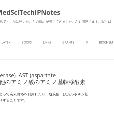
ciTechIPNotes
自身のための勉強帖です。AIに訊いたことの纏めが増えてきました。AIも間違えます。
コ
ン
LATEX
BOOKS
LINKS
GRANTS
IF
BIOCHEM
テ
ン
ツ
へ
ス
キ
ッ
プ
erase), AST (aspartate
e)、その他のアミノ酸のアミノ基転移酵素
よって炭素骨格を利用したり、脱炭酸（脱カルボキシ基）
りすることです。