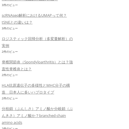
3件のビュー
scRNAseq解析におけるUMAPって何？
tSNEとの違いは？
3件のビュー
ロジスティック回帰分析（多変量解析）の
実例
2件のビュー
脊椎関節炎（Spondyloarthritis）とは？強
直性脊椎炎とは？
2件のビュー
HLA抗原遺伝子の多様性とMHC分子の構
造 日本人に多いハプロタイプ
2件のビュー
分枝鎖（ぶんしさ）アミノ酸か分岐鎖（ぶ
んきさ）アミノ酸か？branched-chain
amino acids
2件のビュー