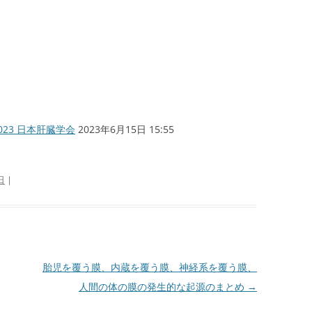
023 日本肝臓学会
2023年6月15日 15:55
日
|
胎児を覆う膜、内蔵を覆う膜、神経系を覆う膜、
人間の体の膜の発生的な起源のまとめ
→