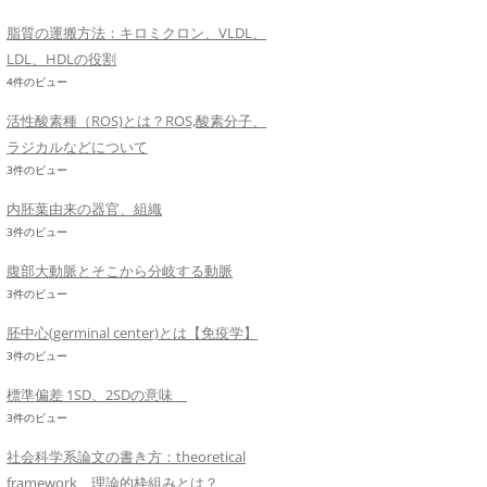
脂質の運搬方法：キロミクロン、VLDL、
LDL、HDLの役割
4件のビュー
活性酸素種（ROS)とは？ROS,酸素分子、
ラジカルなどについて
3件のビュー
内胚葉由来の器官、組織
3件のビュー
腹部大動脈とそこから分岐する動脈
3件のビュー
胚中心(germinal center)とは【免疫学】
3件のビュー
標準偏差 1SD、2SDの意味
3件のビュー
社会科学系論文の書き方：theoretical
framework 理論的枠組みとは？