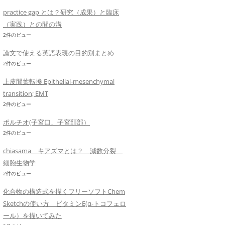
practice gap とは？研究（成果）と臨床
（実践）との間の溝
2件のビュー
論文で使える英語表現の目的別まとめ
2件のビュー
上皮間葉転換 Epithelial-mesenchymal
transition; EMT
2件のビュー
ポルチオ(子宮口、子宮頚部）
2件のビュー
chiasama キアズマとは？ 減数分裂
細胞生物学
2件のビュー
化合物の構造式を描くフリーソフトChem
Sketchの使い方 ビタミンE(α-トコフェロ
ール）を描いてみた