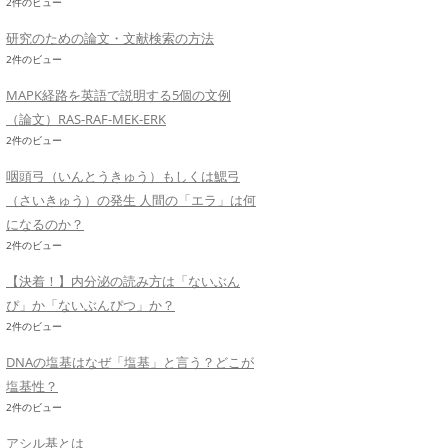
2件のビュー
研究のための論文・文献検索の方法
2件のビュー
MAPK経路を英語で説明する5個の文例
（論文）RAS-RAF-MEK-ERK
2件のビュー
咽頭弓（いんとうきゅう）もしくは鰓弓
（さいきゅう）の発生 人間の「エラ」は何
になるのか？
2件のビュー
【決着！】内分泌の読み方は「ないぶん
ぴ」か「ないぶんぴつ」か？
2件のビュー
DNAの塩基はなぜ「塩基」と言う？どこが
塩基性？
2件のビュー
アシル基とは