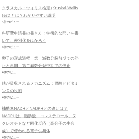
クラスカル・ウォリス検定 (Kruskal-Wallis
test) とは？わかりやすい説明
5件のビュー
科研費申請書の書き方：学術的な問いを書
いて、差別化をはかろう
4件のビュー
卵子の形成過程 第一減数分裂前期での停
止と再開、第二減数分裂中期での停止
4件のビュー
鉄が吸収されるメカニズム：胃酸とビタミ
ンＣの役割
4件のビュー
補酵素NADHとNADPHとの違いは？
NADPHは、脂肪酸、コレステロール、ヌ
クレオチドなど同化反応（高分子の生合
成）で使われる電子供与体
4件のビュー