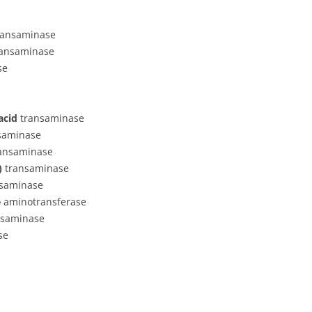
ansaminase
ansaminase
se
acid
transaminase
saminase
ansaminase
)
transaminase
saminase
e
aminotransferase
saminase
se