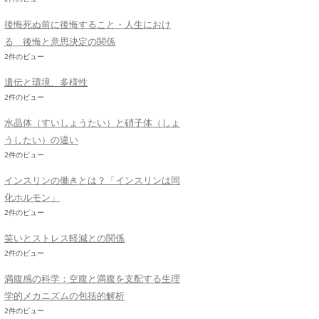
後悔死ぬ前に後悔すること・人生におけ
る 後悔と意思決定の関係
2件のビュー
遺伝と環境、多様性
2件のビュー
水晶体（すいしょうたい）と硝子体（しょ
うしたい）の違い
2件のビュー
インスリンの働きとは？「インスリンは同
化ホルモン」
2件のビュー
笑いとストレス軽減との関係
2件のビュー
満腹感の科学：空腹と満腹を支配する生理
学的メカニズムの包括的解析
2件のビュー