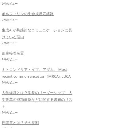
2件のビュー
ポルフィリンの生合成反応経路
2件のビュー
生成AIが共感的なコミュニケーションに長
けている理由
2件のビュー
細胞接着装置
2件のビュー
ミトコンドリア・イブ、アダム、 Most
recent common ancestor（MRCA), LUCA
2件のビュー
大学経営とは？学長のリーダーシップ、大
学改革の成功事例などに関する書籍のリス
ト
2件のビュー
癌間質とは？その役割