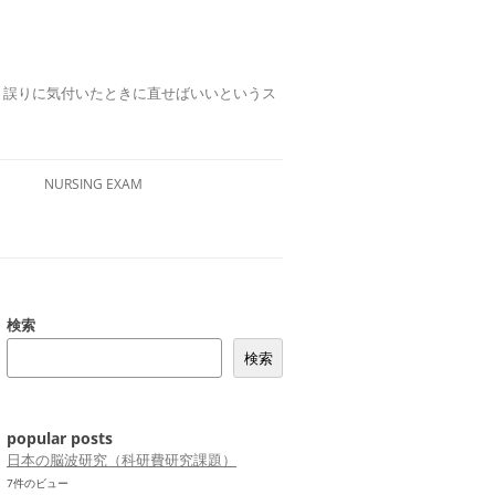
誤りは、誤りに気付いたときに直せばいいというス
NURSING EXAM
検索
検索
popular posts
日本の脳波研究（科研費研究課題）
7件のビュー