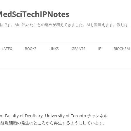
ciTechIPNotes
自身のための勉強帖です。AIに訊いたことの纏めが増えてきました。AIも間違えます。
コ
ン
LATEX
BOOKS
LINKS
GRANTS
IF
BIOCHEM
テ
ン
ツ
へ
ス
キ
ッ
プ
t Faculty of Dentistry, University of Toronto チャンネル
動画では神経堤細胞の発生のところから再生するようにしています。