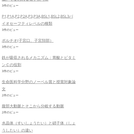
3件のビュー
P1,P1A,P2,P2A,P3,P3A,BSL1,BSL2,BSL3バ
イオセーフティレベルの種類
3件のビュー
ポルチオ(子宮口、子宮頚部）
3件のビュー
鉄が吸収されるメカニズム：胃酸とビタミ
ンＣの役割
3件のビュー
生命医科学分野のノーベル賞と授賞対象論
文
2件のビュー
腹部大動脈とそこから分岐する動脈
2件のビュー
水晶体（すいしょうたい）と硝子体（しょ
うしたい）の違い