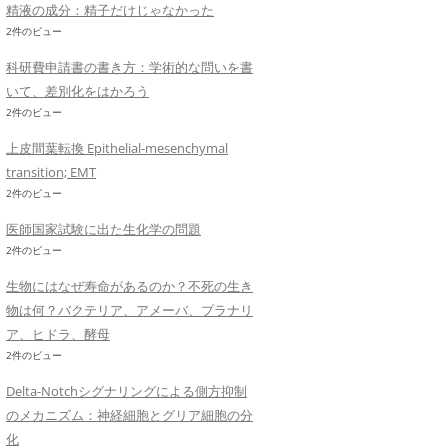
精液の成分：精子だけじゃなかった
2件のビュー
科研費申請書の書き方：学術的な問いを書
いて、差別化をはかろう
2件のビュー
上皮間葉転換 Epithelial-mesenchymal
transition; EMT
2件のビュー
医師国家試験に出た生化学の問題
2件のビュー
生物にはなぜ寿命があるのか？不死の生き
物は何？バクテリア、アメーバ、プラナリ
ア、ヒドラ、酵母
2件のビュー
Delta-Notchシグナリングによる側方抑制
のメカニズム：神経細胞とグリア細胞の分
化