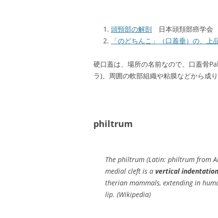
頭頸部の解剖
日本頭頚部癌学会
「のどちんこ」（口蓋垂）の、上
硬口蓋は、場所の名前なので、口蓋骨Palati
ラ)、周囲の軟部組織や粘膜などから成
philtrum
The philtrum (Latin: philtrum from An
medial cleft is a
vertical indentatio
therian mammals, extending in human
lip. (Wikipedia)