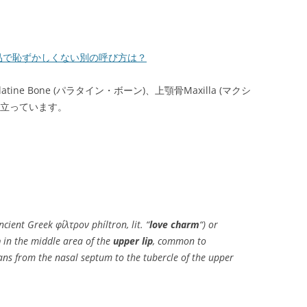
品で恥ずかしくない別の呼び方は？
ne Bone (パラタイン・ボーン)、上顎骨Maxilla (マクシ
り立っています。
cient Greek φίλτρον phíltron, lit. “
love charm
“) or
n
in the middle area of the
upper lip
, common to
s from the nasal septum to the tubercle of the upper