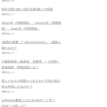
2件のビュー
特許法第14条と特許法第9条との関係
2件のビュー
allograft（同種移植）、xenograft（異種移
植）、isograft（同系移植）
2件のビュー
T細胞の疲弊（T cell exhaustion）：細胞も
疲れるの？
2件のビュー
大脳基底核（線条体、淡蒼球、）の役割、
直接経路、関節経路とは？
2件のビュー
黒人と白人の両親から生まれた子供の肌の
色は何色になるのか？
2件のビュー
scRNAseq解析におけるUMAPって何？
tSNEとの違いは？