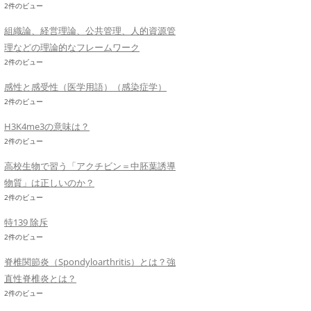
2件のビュー
組織論、経営理論、公共管理、人的資源管
理などの理論的なフレームワーク
2件のビュー
感性と感受性（医学用語）（感染症学）
2件のビュー
H3K4me3の意味は？
2件のビュー
高校生物で習う「アクチビン＝中胚葉誘導
物質」は正しいのか？
2件のビュー
特139 除斥
2件のビュー
脊椎関節炎（Spondyloarthritis）とは？強
直性脊椎炎とは？
2件のビュー