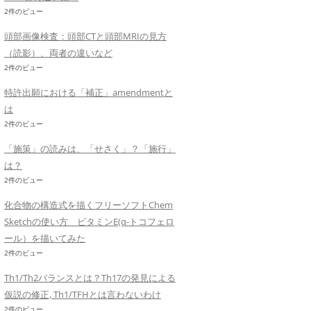
2件のビュー
頭部画像検査：頭部CTと頭部MRIの見方
（読影）、両者の違いなど
2件のビュー
特許出願における「補正」amendmentと
は
2件のビュー
「施策」の読みは、「せさく」？「施行」
は？
2件のビュー
化合物の構造式を描くフリーソフトChem
Sketchの使い方 ビタミンE(α-トコフェロ
ール）を描いてみた
2件のビュー
Th1/Th2バランスとは？Th17の発見による
仮説の修正, Th1/TFHとは言わないわけ
2件のビュー