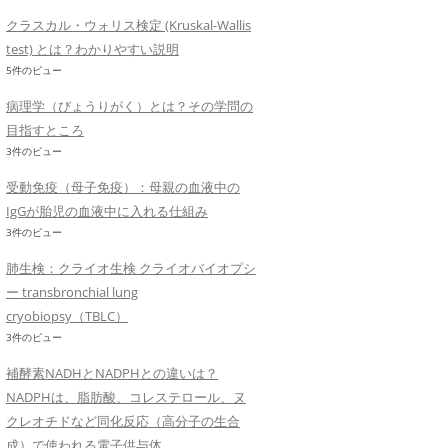
クラスカル・ウォリス検定 (Kruskal-Wallis
test) とは？わかりやすい説明
5件のビュー
病理学（びょうりがく）とは？その学問の
目指すところ
3件のビュー
受動免疫（母子免疫）：母親の血液中の
IgGが胎児の血液中に入れる仕組み
3件のビュー
肺生検：クライオ生検 クライオバイオプシ
ー transbronchial lung
cryobiopsy（TBLC）
3件のビュー
補酵素NADHとNADPHとの違いは？
NADPHは、脂肪酸、コレステロール、ヌ
クレオチドなど同化反応（高分子の生合
成）で使われる電子供与体