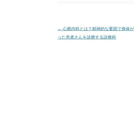
投
←
心療内科とは？精神的な要因で身体が
稿
った患者さんを診療する診療科
ナ
ビ
ゲ
ー
シ
ョ
ン