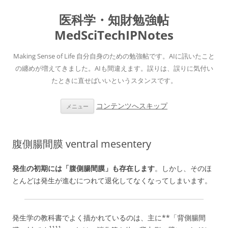
医科学・知財勉強帖
MedSciTechIPNotes
Making Sense of Life 自分自身のための勉強帖です。AIに訊いたこと
の纏めが増えてきました。AIも間違えます。誤りは、誤りに気付い
たときに直せばいいというスタンスです。
コンテンツへスキップ
メニュー
腹側腸間膜 ventral mesentery
発生の初期には「
腹側腸間膜
」も存在します
。しかし、そのほ
とんどは発生が進むにつれて退化してなくなってしまいます。
発生学の教科書でよく
描かれているのは、主に**「背側腸間
1
1
1
1