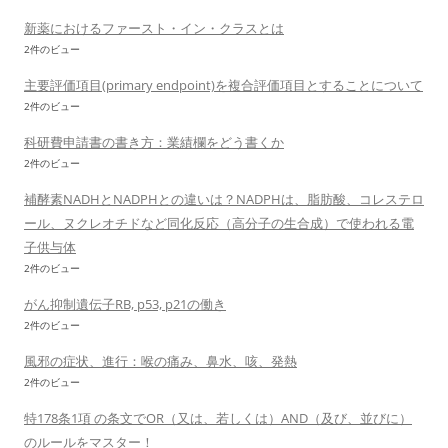
新薬におけるファースト・イン・クラスとは
2件のビュー
主要評価項目(primary endpoint)を複合評価項目とすることについて
2件のビュー
科研費申請書の書き方：業績欄をどう書くか
2件のビュー
補酵素NADHとNADPHとの違いは？NADPHは、脂肪酸、コレステロ
ール、ヌクレオチドなど同化反応（高分子の生合成）で使われる電
子供与体
2件のビュー
がん抑制遺伝子RB, p53, p21の働き
2件のビュー
風邪の症状、進行：喉の痛み、鼻水、咳、発熱
2件のビュー
特178条1項 の条文でOR（又は、若しくは）AND（及び、並びに）
のルールをマスター！