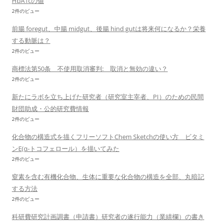
HbA1cの値
2件のビュー
前腸 foregut、中腸 midgut、後腸 hind gutは将来何になるか？栄養
する動脈は？
2件のビュー
商標法第50条 不使用取消審判: 取消と無効の違い？
2件のビュー
新たにラボを立ち上げた研究者（研究室主宰者、PI）のための民間
財団助成・公的研究費情報
2件のビュー
化合物の構造式を描くフリーソフトChem Sketchの使い方 ビタミ
ンE(α-トコフェロール）を描いてみた
2件のビュー
窒素を含む有機化合物、生体に重要な化合物の構造を全部、丸暗記
する方法
2件のビュー
科研費研究計画調書（申請書）研究者の遂行能力（業績欄）の書き