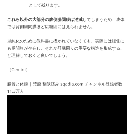
として残ります。
これら以外の大部分の腹側腸間膜は消滅
してしまうため、
成体
では背側腸間膜ほど広範囲には見られません。
単純化のために教科書に描かれていなくても、実際には腹側に
も腸間膜が存在し、それが肝臓周りの重要な構造を形成する、
と理解しておくと良いでしょう。
（Gemini）
腸管と体腔 | 漿膜 翻訳済み sqadia.com チャンネル登録者数
11.3万人