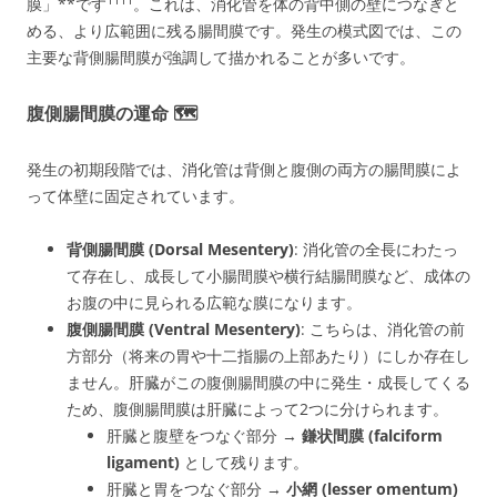
膜」**です
。これは、消化管を体の背中側の壁につなぎと
める、より広範囲に残る腸間膜です。発生の模式図では、この
主要な背側腸間膜が強調して描かれることが多いです。
腹側腸間膜の運命
🗺️
発生の初期段階では、消化管は背側と腹側の両方の腸間膜によ
って体壁に固定されて
います。
背側腸間膜 (Dorsal Mesentery)
:
消化管の全長にわたっ
て存在
し、成長して小腸間膜や横行結腸間膜など、成体の
お腹の中に見られる広範な膜になります。
腹側腸間膜 (Ventral Mesentery)
: こちらは、
消化管の前
方部分（将来の胃や十二指腸の上部あたり）にしか存在し
ません
。肝臓がこの腹側腸間膜の中に発生・成長してくる
ため、腹側腸間膜は肝臓によって2つに分けられます。
肝臓と腹壁をつなぐ部分 →
鎌状間膜 (falciform
ligament
)
として残ります。
肝臓と胃をつなぐ部分 →
小網 (lesser omentum
)