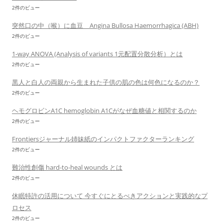
2件のビュー
突然口の中（喉）に血豆 Angina Bullosa Haemorrhagica (ABH)
2件のビュー
1-way ANOVA (Analysis of variants 1元配置分散分析）とは
2件のビュー
黒人と白人の両親から生まれた子供の肌の色は何色になるのか？
2件のビュー
ヘモグロビンA1C hemoglobin A1Cがなぜ血糖値と相関するのか
2件のビュー
Frontiersジャーナル姉妹紙のインパクトファクターランキング
2件のビュー
難治性創傷 hard-to-heal wounds とは
2件のビュー
休眠特許の活用について 今すぐにとるべきアクションと実践的なプ
ロセス
2件のビュー