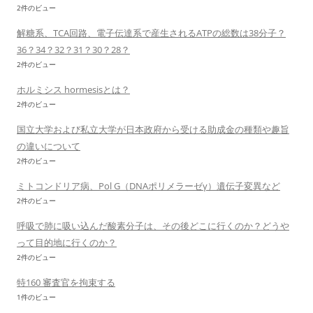
2件のビュー
解糖系、TCA回路、電子伝達系で産生されるATPの総数は38分子？
36？34？32？31？30？28？
2件のビュー
ホルミシス hormesisとは？
2件のビュー
国立大学および私立大学が日本政府から受ける助成金の種類や趣旨
の違いについて
2件のビュー
ミトコンドリア病、Pol G（DNAポリメラーゼγ）遺伝子変異など
2件のビュー
呼吸で肺に吸い込んだ酸素分子は、その後どこに行くのか？どうや
って目的地に行くのか？
2件のビュー
特160 審査官を拘束する
1件のビュー