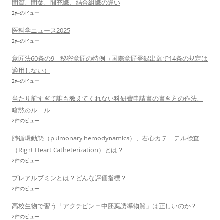
間質、間葉、間充織、結合組織の違い
2件のビュー
医科学ニュース2025
2件のビュー
意匠法60条の9 秘密意匠の特例（国際意匠登録出願で14条の規定は
適用しない）
2件のビュー
当たり前すぎて誰も教えてくれない科研費申請書の書き方の作法、
暗黙のルール
2件のビュー
肺循環動態（pulmonary hemodynamics）、右心カテーテル検査
（Right Heart Catheterization）とは？
2件のビュー
プレアルブミンとは？どんな評価指標？
2件のビュー
高校生物で習う「アクチビン＝中胚葉誘導物質」は正しいのか？
2件のビュー