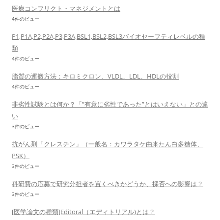
医療コンフリクト・マネジメントとは
4件のビュー
P1,P1A,P2,P2A,P3,P3A,BSL1,BSL2,BSL3バイオセーフティレベルの種
類
4件のビュー
脂質の運搬方法：キロミクロン、VLDL、LDL、HDLの役割
4件のビュー
非劣性試験とは何か？「”有意に劣性であった”とはいえない」との違
い
3件のビュー
抗がん剤「クレスチン」（一般名：カワラタケ由来たん白多糖体、
PSK）
3件のビュー
科研費の応募で研究分担者を置くべきかどうか、採否への影響は？
3件のビュー
[医学論文の種類]Editoral（エディトリアル)とは？