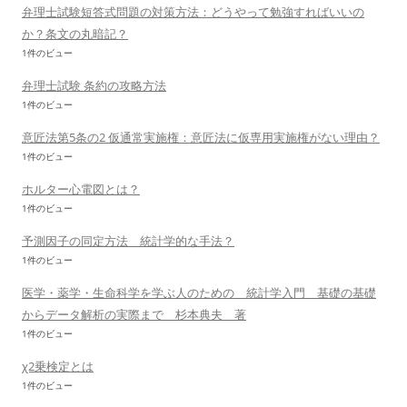
弁理士試験短答式問題の対策方法：どうやって勉強すればいいの
か？条文の丸暗記？
1件のビュー
弁理士試験 条約の攻略方法
1件のビュー
意匠法第5条の2 仮通常実施権：意匠法に仮専用実施権がない理由？
1件のビュー
ホルター心電図とは？
1件のビュー
予測因子の同定方法 統計学的な手法？
1件のビュー
医学・薬学・生命科学を学ぶ人のための 統計学入門 基礎の基礎
からデータ解析の実際まで 杉本典夫 著
1件のビュー
χ2乗検定とは
1件のビュー