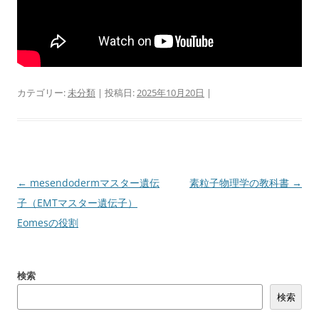
カテゴリー:
未分類
| 投稿日:
2025年10月20日
|
投
←
mesendodermマスター遺伝
素粒子物理学の教科書
→
稿
子（EMTマスター遺伝子）
ナ
Eomesの役割
ビ
ゲ
検索
ー
検索
シ