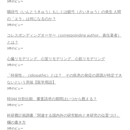
3件のビュー
咽頭弓（いんとうきゅう）もしくは鰓弓（さいきゅう）の発生 人間
の「エラ」は何になるのか？
3件のビュー
コレスポンディングオーサー（correspoinding author、責任著者）
とは？
3件のビュー
心臓リモデリング、心室リモデリング、心筋リモデリング
3件のビュー
「特発性」（idiopathic）とは？ その疾患の発症の原因が特定でき
ないという意味【医学用語】
3件のビュー
特044 分割出願、審査請求の期間はいつから数える？
3件のビュー
科研費計画調書「関連する国内外の研究動向と本研究の位置づけ」
欄の書き方
3件のビュー