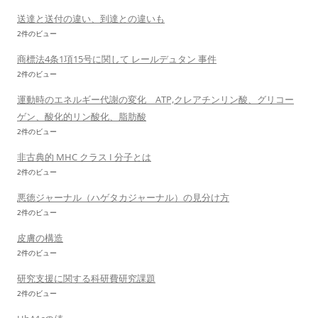
送達と送付の違い、到達との違いも
2件のビュー
商標法4条1項15号に関して レールデュタン 事件
2件のビュー
運動時のエネルギー代謝の変化 ATP,クレアチンリン酸、グリコー
ゲン、酸化的リン酸化、脂肪酸
2件のビュー
非古典的 MHC クラス I 分子とは
2件のビュー
悪徳ジャーナル（ハゲタカジャーナル）の見分け方
2件のビュー
皮膚の構造
2件のビュー
研究支援に関する科研費研究課題
2件のビュー