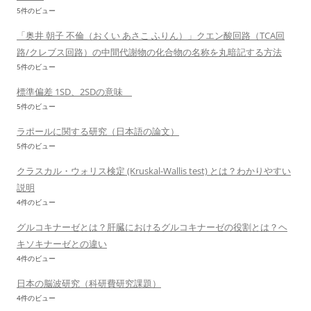
5件のビュー
「奥井 朝子 不倫（おくい あさこ ふりん）」クエン酸回路（TCA回
路/クレブス回路）の中間代謝物の化合物の名称を丸暗記する方法
5件のビュー
標準偏差 1SD、2SDの意味
5件のビュー
ラポールに関する研究（日本語の論文）
5件のビュー
クラスカル・ウォリス検定 (Kruskal-Wallis test) とは？わかりやすい
説明
4件のビュー
グルコキナーゼとは？肝臓におけるグルコキナーゼの役割とは？ヘ
キソキナーゼとの違い
4件のビュー
日本の脳波研究（科研費研究課題）
4件のビュー