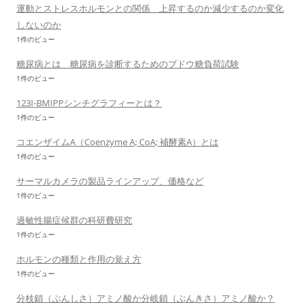
運動とストレスホルモンとの関係 上昇するのか減少するのか変化
しないのか
1件のビュー
糖尿病とは 糖尿病を診断するためのブドウ糖負荷試験
1件のビュー
123I-BMIPPシンチグラフィーとは？
1件のビュー
コエンザイムA（Coenzyme A; CoA; 補酵素A）とは
1件のビュー
サーマルカメラの製品ラインアップ、価格など
1件のビュー
過敏性腸症候群の科研費研究
1件のビュー
ホルモンの種類と作用の覚え方
1件のビュー
分枝鎖（ぶんしさ）アミノ酸か分岐鎖（ぶんきさ）アミノ酸か？