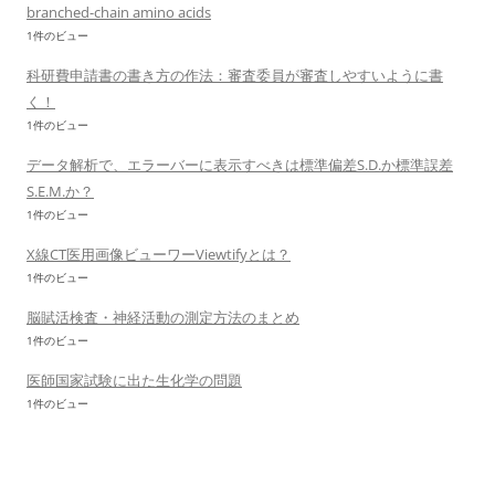
branched-chain amino acids
1件のビュー
科研費申請書の書き方の作法：審査委員が審査しやすいように書
く！
1件のビュー
データ解析で、エラーバーに表示すべきは標準偏差S.D.か標準誤差
S.E.M.か？
1件のビュー
X線CT医用画像ビューワーViewtifyとは？
1件のビュー
脳賦活検査・神経活動の測定方法のまとめ
1件のビュー
医師国家試験に出た生化学の問題
1件のビュー