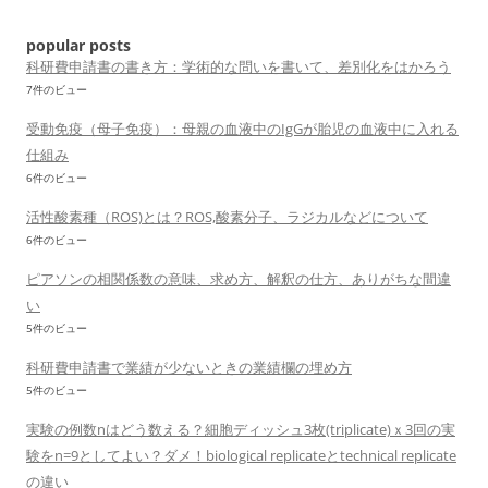
ョ
ン
popular posts
科研費申請書の書き方：学術的な問いを書いて、差別化をはかろう
7件のビュー
受動免疫（母子免疫）：母親の血液中のIgGが胎児の血液中に入れる
仕組み
6件のビュー
活性酸素種（ROS)とは？ROS,酸素分子、ラジカルなどについて
6件のビュー
ピアソンの相関係数の意味、求め方、解釈の仕方、ありがちな間違
い
5件のビュー
科研費申請書で業績が少ないときの業績欄の埋め方
5件のビュー
実験の例数nはどう数える？細胞ディッシュ3枚(triplicate)ｘ3回の実
験をn=9としてよい？ダメ！biological replicateとtechnical replicate
の違い