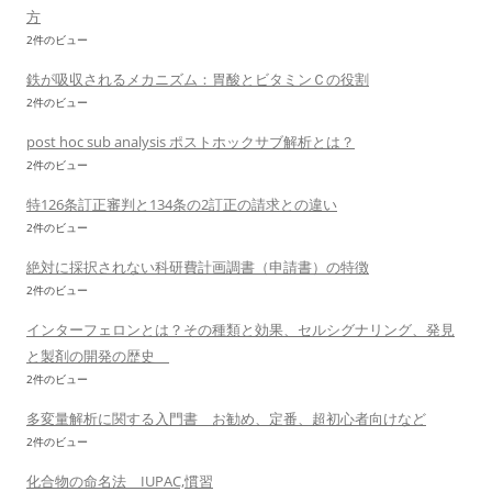
方
2件のビュー
鉄が吸収されるメカニズム：胃酸とビタミンＣの役割
2件のビュー
post hoc sub analysis ポストホックサブ解析とは？
2件のビュー
特126条訂正審判と134条の2訂正の請求との違い
2件のビュー
絶対に採択されない科研費計画調書（申請書）の特徴
2件のビュー
インターフェロンとは？その種類と効果、セルシグナリング、発見
と製剤の開発の歴史
2件のビュー
多変量解析に関する入門書 お勧め、定番、超初心者向けなど
2件のビュー
化合物の命名法 IUPAC,慣習