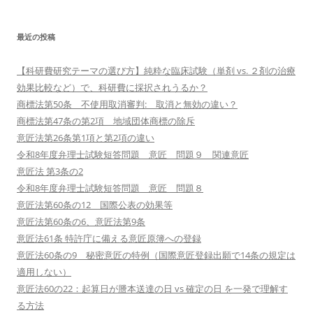
最近の投稿
【科研費研究テーマの選び方】純粋な臨床試験（単剤 vs. ２剤の治療
効果比較など）で、科研費に採択されうるか？
商標法第50条 不使用取消審判: 取消と無効の違い？
商標法第47条の第2項 地域団体商標の除斥
意匠法第26条第1項と第2項の違い
令和8年度弁理士試験短答問題 意匠 問題９ 関連意匠
意匠法 第3条の2
令和8年度弁理士試験短答問題 意匠 問題８
意匠法第60条の12 国際公表の効果等
意匠法第60条の6、意匠法第9条
意匠法61条 特許庁に備える意匠原簿への登録
意匠法60条の9 秘密意匠の特例（国際意匠登録出願で14条の規定は
適用しない）
意匠法60の22：起算日が謄本送達の日 vs 確定の日 を一発で理解す
る方法