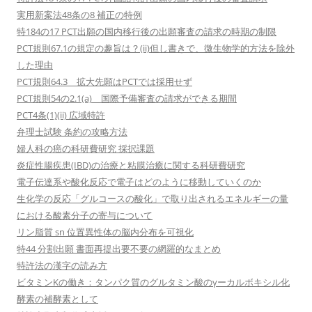
実用新案法48条の8 補正の特例
特184の17 PCT出願の国内移行後の出願審査の請求の時期の制限
PCT規則67.1の規定の趣旨は？(ii)但し書きで、微生物学的方法を除外
した理由
PCT規則64.3 拡大先願はPCTでは採用せず
PCT規則54の2.1(a) 国際予備審査の請求ができる期間
PCT4条(1)(ii) 広域特許
弁理士試験 条約の攻略方法
婦人科の癌の科研費研究 採択課題
炎症性腸疾患(IBD)の治療と粘膜治癒に関する科研費研究
電子伝達系や酸化反応で電子はどのように移動していくのか
生化学の反応「グルコースの酸化」で取り出されるエネルギーの量
における酸素分子の寄与について
リン脂質 sn 位置異性体の脳内分布を可視化
特44 分割出願 書面再提出要不要の網羅的なまとめ
特許法の漢字の読み方
ビタミンKの働き：タンパク質のグルタミン酸のγーカルボキシル化
酵素の補酵素として