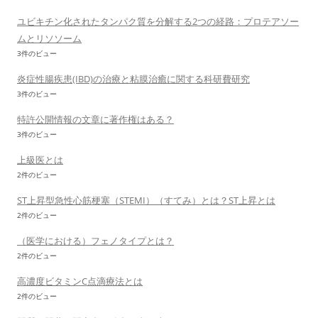
ユビキチン化されたタンパク質を分解する2つの経路：プロテアソー
ムとリソソーム
3件のビュー
炎症性腸疾患(IBD)の治療と粘膜治癒に関する科研費研究
3件のビュー
特許公開情報の文章に著作権はある？
3件のビュー
上級医とは
2件のビュー
ST上昇型急性心筋梗塞（STEMI）（すてみ）とは？ST上昇とは
2件のビュー
（医学における）フェノタイプとは？
2件のビュー
高濃度ビタミンC点滴療法とは
2件のビュー