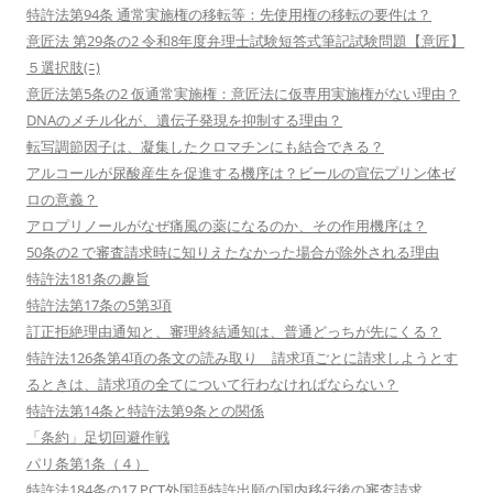
特許法第94条 通常実施権の移転等：先使用権の移転の要件は？
意匠法 第29条の2 令和8年度弁理士試験短答式筆記試験問題【意匠】
５選択肢(ﾆ)
意匠法第5条の2 仮通常実施権：意匠法に仮専用実施権がない理由？
DNAのメチル化が、遺伝子発現を抑制する理由？
転写調節因子は、凝集したクロマチンにも結合できる？
アルコールが尿酸産生を促進する機序は？ビールの宣伝プリン体ゼ
ロの意義？
アロプリノールがなぜ痛風の薬になるのか、その作用機序は？
50条の2 で審査請求時に知りえたなかった場合が除外される理由
特許法181条の趣旨
特許法第17条の5第3項
訂正拒絶理由通知と、審理終結通知は、普通どっちが先にくる？
特許法126条第4項の条文の読み取り 請求項ごとに請求しようとす
るときは、請求項の全てについて行わなければならない？
特許法第14条と特許法第9条との関係
「条約」足切回避作戦
パリ条第1条（４）
特許法184条の17 PCT外国語特許出願の国内移行後の審査請求