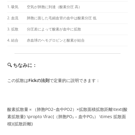
1. 吸気
空気が肺胞に到達（酸素分圧 高）
2. 血流
肺胞に面した毛細血管の血中は酸素分圧 低
3. 拡散
分圧差によって酸素が血中に拡散
4. 結合
赤血球のヘモグロビンと酸素が結合
🔍 ちなみに：
この拡散は
Fickの法則
で定量的に説明できます：
酸素拡散量∝（肺胞PO2−血中PO2）×拡散面積拡散距離\text{酸
素拡散量} \propto \frac{（肺胞PO₂ – 血中PO₂） \times 拡散面
積}{拡散距離}