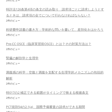
2件のビュー
特許法126条第4項の条文の読み取り 請求項ごとに請求しようとす
るときは、請求項の全てについて行わなければならない？
2件のビュー
科研費申請書の書き方：学術的な問いを書いて、差別化をはかろう
2件のビュー
Pre-CC OSCE（臨床実習前OSCE）とは？その対策方法は？
2件のビュー
腎臓の解剖学と生理学
2件のビュー
満腹感の科学：空腹と満腹を支配する生理学的メカニズムの包括的
解析
2件のビュー
特017の2 補正できる範囲がタイミングで狭まる根拠条文
2件のビュー
PCT規則54の2.1(a) 国際予備審査の請求ができる期間