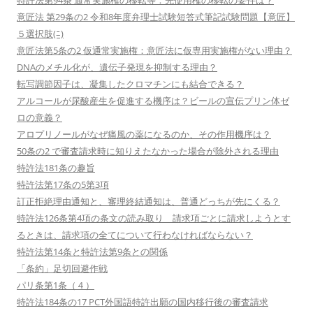
特許法第94条 通常実施権の移転等：先使用権の移転の要件は？
意匠法 第29条の2 令和8年度弁理士試験短答式筆記試験問題【意匠】
５選択肢(ﾆ)
意匠法第5条の2 仮通常実施権：意匠法に仮専用実施権がない理由？
DNAのメチル化が、遺伝子発現を抑制する理由？
転写調節因子は、凝集したクロマチンにも結合できる？
アルコールが尿酸産生を促進する機序は？ビールの宣伝プリン体ゼ
ロの意義？
アロプリノールがなぜ痛風の薬になるのか、その作用機序は？
50条の2 で審査請求時に知りえたなかった場合が除外される理由
特許法181条の趣旨
特許法第17条の5第3項
訂正拒絶理由通知と、審理終結通知は、普通どっちが先にくる？
特許法126条第4項の条文の読み取り 請求項ごとに請求しようとす
るときは、請求項の全てについて行わなければならない？
特許法第14条と特許法第9条との関係
「条約」足切回避作戦
パリ条第1条（４）
特許法184条の17 PCT外国語特許出願の国内移行後の審査請求