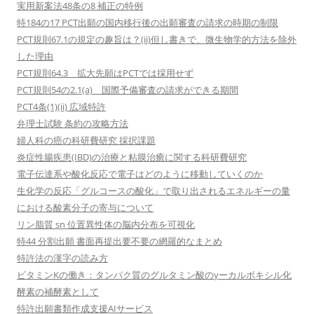
実用新案法48条の8 補正の特例
特184の17 PCT出願の国内移行後の出願審査の請求の時期の制限
PCT規則67.1の規定の趣旨は？(ii)但し書きで、微生物学的方法を除外
した理由
PCT規則64.3 拡大先願はPCTでは採用せず
PCT規則54の2.1(a) 国際予備審査の請求ができる期間
PCT4条(1)(ii) 広域特許
弁理士試験 条約の攻略方法
婦人科の癌の科研費研究 採択課題
炎症性腸疾患(IBD)の治療と粘膜治癒に関する科研費研究
電子伝達系や酸化反応で電子はどのように移動していくのか
生化学の反応「グルコースの酸化」で取り出されるエネルギーの量
における酸素分子の寄与について
リン脂質 sn 位置異性体の脳内分布を可視化
特44 分割出願 書面再提出要不要の網羅的なまとめ
特許法の漢字の読み方
ビタミンKの働き：タンパク質のグルタミン酸のγーカルボキシル化
酵素の補酵素として
特許出願書類作成支援AIサービス