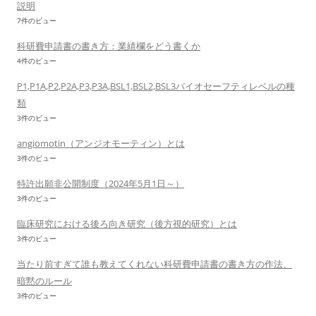
説明
7件のビュー
科研費申請書の書き方：業績欄をどう書くか
4件のビュー
P1,P1A,P2,P2A,P3,P3A,BSL1,BSL2,BSL3バイオセーフティレベルの種
類
3件のビュー
angiomotin（アンジオモーティン）とは
3件のビュー
特許出願非公開制度（2024年5月1日～）
3件のビュー
臨床研究における後ろ向き研究（後方視的研究）とは
3件のビュー
当たり前すぎて誰も教えてくれない科研費申請書の書き方の作法、
暗黙のルール
3件のビュー