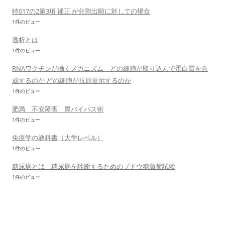
特017の2第3項 補正 が分割出願に対しての場合
1件のビュー
透析とは
1件のビュー
RNAワクチンが働くメカニズム どの細胞が取り込んで蛋白質を合
成するのか どの細胞が抗原提示するのか
1件のビュー
肥満 不安障害 胃バイパス術
1件のビュー
免疫学の教科書（大学レベル）
1件のビュー
糖尿病とは 糖尿病を診断するためのブドウ糖負荷試験
1件のビュー