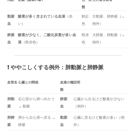
態
動脈
酸素が多く含まれている血液
（赤
鮮紅
大動脈、肺静脈（←
血
い）
色
例外）
静脈
酸素が少なく、二酸化炭素が多い血
暗赤
大静脈、肺動脈（←
血
液
（暗赤色）
色
例外）
❗ ややこしくする例外：
肺動脈と肺静脈
血管名
心臓との関係
血液の種
説明
類
肺動
右心室から肺へ向かう
静脈
心臓から出るけど酸素が少ない
脈
→ 動脈
血
（例外）
肺静
肺から左心房へ戻る →
動脈
心臓に戻るけど酸素が多い（例
脈
静脈
血
外）