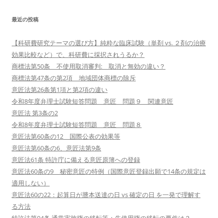
最近の投稿
【科研費研究テーマの選び方】純粋な臨床試験（単剤 vs. ２剤の治療
効果比較など）で、科研費に採択されうるか？
商標法第50条 不使用取消審判: 取消と無効の違い？
商標法第47条の第2項 地域団体商標の除斥
意匠法第26条第1項と第2項の違い
令和8年度弁理士試験短答問題 意匠 問題９ 関連意匠
意匠法 第3条の2
令和8年度弁理士試験短答問題 意匠 問題８
意匠法第60条の12 国際公表の効果等
意匠法第60条の6、意匠法第9条
意匠法61条 特許庁に備える意匠原簿への登録
意匠法60条の9 秘密意匠の特例（国際意匠登録出願で14条の規定は
適用しない）
意匠法60の22：起算日が謄本送達の日 vs 確定の日 を一発で理解す
る方法