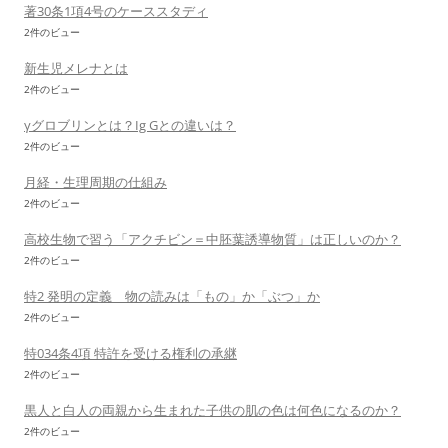
著30条1項4号のケーススタディ
2件のビュー
新生児メレナとは
2件のビュー
γグロブリンとは？Ig Gとの違いは？
2件のビュー
月経・生理周期の仕組み
2件のビュー
高校生物で習う「アクチビン＝中胚葉誘導物質」は正しいのか？
2件のビュー
特2 発明の定義 物の読みは「もの」か「ぶつ」か
2件のビュー
特034条4項 特許を受ける権利の承継
2件のビュー
黒人と白人の両親から生まれた子供の肌の色は何色になるのか？
2件のビュー