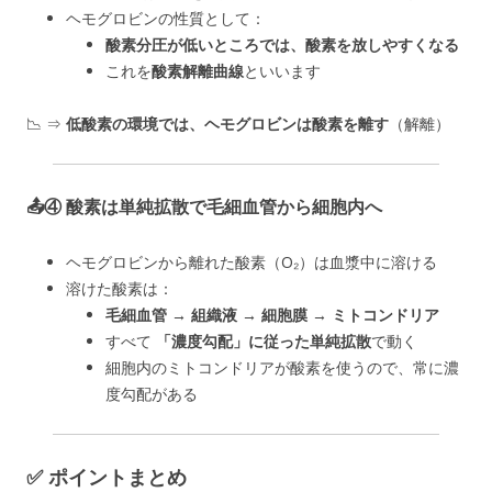
ヘモグロビンの性質として：
酸素分圧が低いところでは、酸素を放しやすくなる
これを
酸素解離曲線
といいます
📉 ⇒
低酸素の環境では、ヘモグロビンは酸素を離す
（解離）
📤④
酸素は単純拡散で毛細血管から細胞内へ
ヘモグロビンから離れた酸素（O₂）は血漿中に溶ける
溶けた酸素は：
毛細血管 → 組織液 → 細胞膜 → ミトコンドリア
すべて
「濃度勾配」に従った単純拡散
で動く
細胞内のミトコンドリアが酸素を使うので、常に濃
度勾配がある
✅ ポイントまとめ