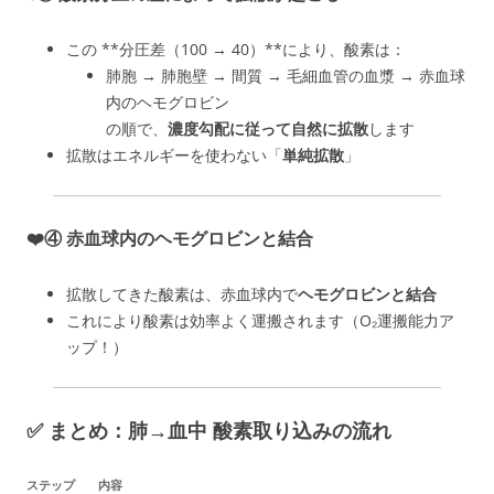
この **分圧差（100 → 40）**により、酸素は：
肺胞 → 肺胞壁 → 間質 → 毛細血管の血漿 → 赤血球
内のヘモグロビン
の順で、
濃度勾配に従って自然に拡散
します
拡散はエネルギーを使わない「
単純拡散
」
❤️④
赤血球内のヘモグロビンと結合
拡散してきた酸素は、赤血球内で
ヘモグロビンと結合
これにより酸素は効率よく運搬されます（O₂運搬能力ア
ップ！）
✅ まとめ：肺→血中 酸素取り込みの流れ
ステップ
内容