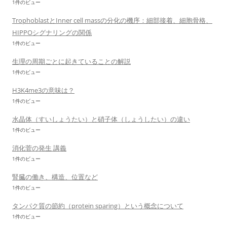
1件のビュー
TrophoblastとInner cell massの分化の機序：細部接着、細胞骨格、
HIPPOシグナリングの関係
1件のビュー
生理の周期ごとに起きていることの解説
1件のビュー
H3K4me3の意味は？
1件のビュー
水晶体（すいしょうたい）と硝子体（しょうしたい）の違い
1件のビュー
消化菅の発生 講義
1件のビュー
腎臓の働き、構造、位置など
1件のビュー
タンパク質の節約（protein sparing）という概念について
1件のビュー