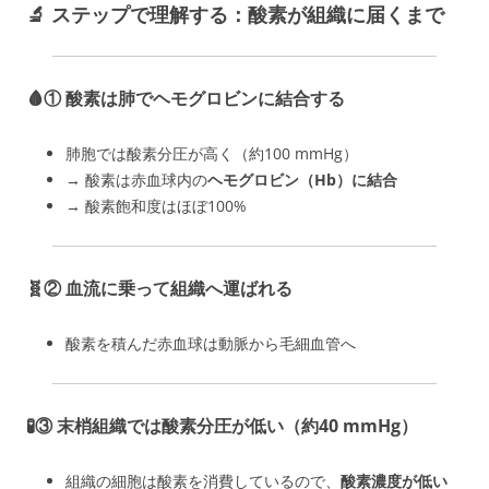
🔬 ステップで理解する：酸素が組織に届くまで
🩸①
酸素は肺でヘモグロビンに結合する
肺胞では酸素分圧が高く（約100 mmHg）
→ 酸素は赤血球内の
ヘモグロビン（Hb）に結合
→ 酸素飽和度はほぼ100%
🧬②
血流に乗って組織へ運ばれる
酸素を積んだ赤血球は動脈から毛細血管へ
🧪③
末梢組織では酸素分圧が低い（約40 mmHg）
組織の細胞は酸素を消費しているので、
酸素濃度が低い