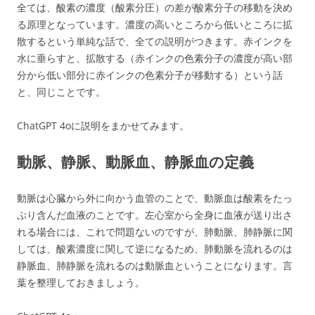
全ては、酸素の濃度（酸素分圧）の差が酸素分子の移動を決め
る原理となっています。濃度の高いところから低いところに拡
散するという単純な話で、全ての説明がつきます。赤インクを
水に垂らすと、拡散する（赤インクの色素分子の濃度が高い部
分から低い部分に赤インクの色素分子が移動する）という話
と、同じことです。
ChatGPT 4oに説明をまかせてみます。
動脈、静脈、動脈血、静脈血の定義
動脈は心臓から外に向かう血管のことで、動脈血は酸素をたっ
ぷり含んだ血液のことです。左心室から全身に血液が送り出さ
れる場合には、これで問題ないのですが、肺動脈、肺静脈に関
しては、酸素濃度に関して逆になるため、肺動脈を流れるのは
静脈血、肺静脈を流れるのは動脈血ということになります。言
葉を整理しておきましょう。