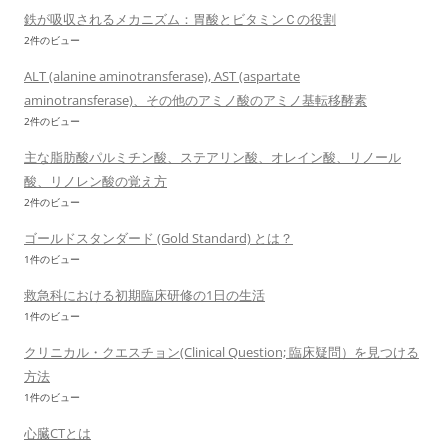
鉄が吸収されるメカニズム：胃酸とビタミンＣの役割
2件のビュー
ALT (alanine aminotransferase), AST (aspartate
aminotransferase)、その他のアミノ酸のアミノ基転移酵素
2件のビュー
主な脂肪酸パルミチン酸、ステアリン酸、オレイン酸、リノール
酸、リノレン酸の覚え方
2件のビュー
ゴールドスタンダード (Gold Standard) とは？
1件のビュー
救急科における初期臨床研修の1日の生活
1件のビュー
クリニカル・クエスチョン(Clinical Question; 臨床疑問）を見つける
方法
1件のビュー
心臓CTとは