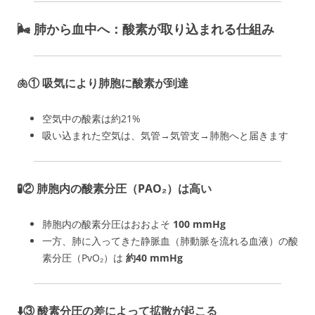
🌬️ 肺から血中へ：酸素が取り込まれる仕組み
🫁①
吸気により肺胞に酸素が到達
空気中の酸素は約21%
吸い込まれた空気は、気管→気管支→肺胞へと届きます
🧪②
肺胞内の酸素分圧（PAO₂）は高い
肺胞内の酸素分圧はおおよそ
100 mmHg
一方、肺に入ってきた静脈血（肺動脈を流れる血液）の酸
素分圧（PvO₂）は
約40 mmHg
⬇️③
酸素分圧の差によって拡散が起こる