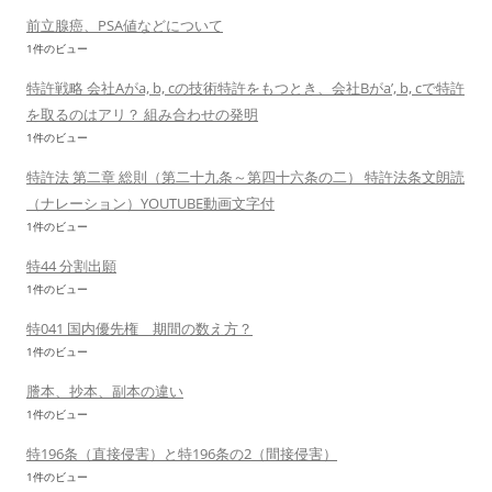
前立腺癌、PSA値などについて
1件のビュー
特許戦略 会社Aがa, b, cの技術特許をもつとき、会社Bがa’, b, cで特許
を取るのはアリ？ 組み合わせの発明
1件のビュー
特許法 第二章 総則（第二十九条～第四十六条の二） 特許法条文朗読
（ナレーション）YOUTUBE動画文字付
1件のビュー
特44 分割出願
1件のビュー
特041 国内優先権 期間の数え方？
1件のビュー
謄本、抄本、副本の違い
1件のビュー
特196条（直接侵害）と特196条の2（間接侵害）
1件のビュー