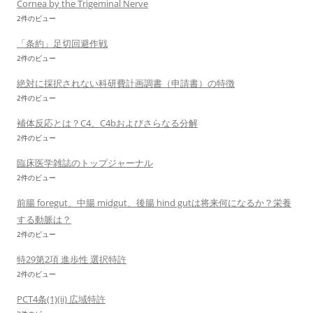
Cornea by the Trigeminal Nerve
2件のビュー
「条約」足切回避作戦
2件のビュー
絶対に採択されない科研費計画調書（申請書）の特徴
2件のビュー
補体反応とは？C4、C4bおよびさらなる分解
2件のビュー
臨床医学雑誌のトップジャーナル
2件のビュー
前腸 foregut、中腸 midgut、後腸 hind gutは将来何になるか？栄養
する動脈は？
2件のビュー
特29第2項 進歩性 選択特許
2件のビュー
PCT4条(1)(ii) 広域特許