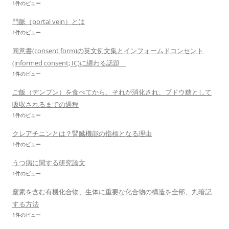
1件のビュー
門脈（portal vein）とは
1件のビュー
同意書(consent form)の英文例文集とインフォームドコンセント
(informed consent; IC)に纏わる話題
1件のビュー
ご飯（デンプン）を食べてから、それが消化され、ブドウ糖として
吸収されるまでの過程
1件のビュー
クレアチニンとは？腎臓機能の指標となる理由
1件のビュー
うつ病に関する研究論文
1件のビュー
窒素を含む有機化合物、生体に重要な化合物の構造を全部、丸暗記
する方法
1件のビュー