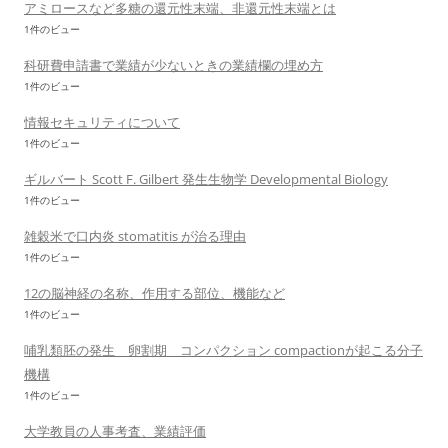
アミロースなど多糖の還元性末端、非還元性末端とは
1件のビュー
科研費申請書で業績が少ないときの業績欄の埋め方
1件のビュー
情報セキュリティについて
1件のビュー
ギルバート Scott F. Gilbert 発生生物学 Developmental Biology
1件のビュー
雑穀米で口内炎 stomatitis が治る理由
1件のビュー
12の脳神経の名称、作用する部位、機能など
1件のビュー
哺乳類胚の発生 卵割期 コンパクション compactionが起こる分子
機構
1件のビュー
大学教員の人事考査、業績評価