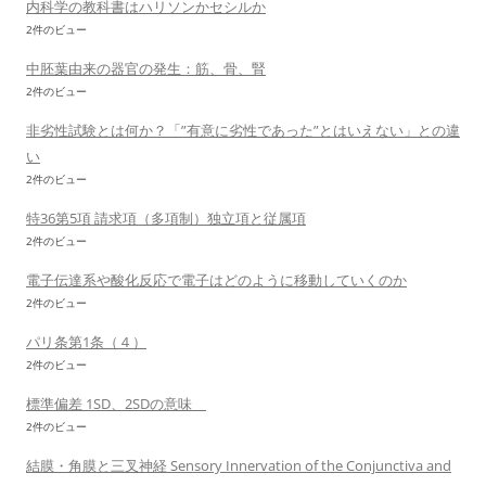
内科学の教科書はハリソンかセシルか
2件のビュー
中胚葉由来の器官の発生：筋、骨、腎
2件のビュー
非劣性試験とは何か？「”有意に劣性であった”とはいえない」との違
い
2件のビュー
特36第5項 請求項（多項制）独立項と従属項
2件のビュー
電子伝達系や酸化反応で電子はどのように移動していくのか
2件のビュー
パリ条第1条（４）
2件のビュー
標準偏差 1SD、2SDの意味
2件のビュー
結膜・角膜と三叉神経 Sensory Innervation of the Conjunctiva and