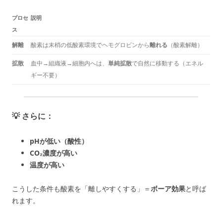
プロセ
説明
ス
解離
酸素は末梢の低酸素環境でヘモグロビンから
離れる
（酸素解離）
拡散
血中→組織液→細胞内へは、
単純拡散
で自然に移動する（エネル
ギー不要）
💡 さらに：
pHが低い（酸性）
CO₂濃度が高い
温度が高い
こうした条件も酸素を「離しやすくする」＝
ボーア効果
と呼ば
れます。