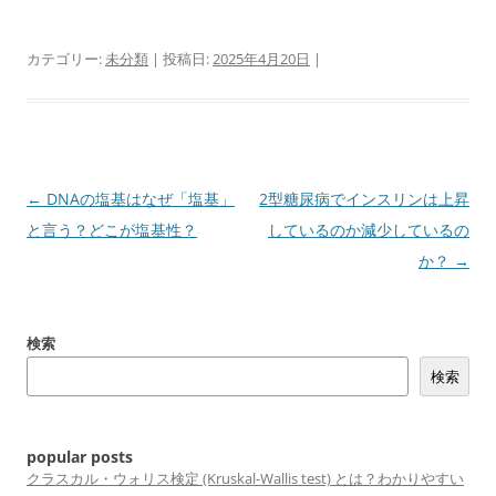
カテゴリー:
未分類
| 投稿日:
2025年4月20日
|
投
←
DNAの塩基はなぜ「塩基」
2型糖尿病でインスリンは上昇
稿
と言う？どこが塩基性？
しているのか減少しているの
ナ
か？
→
ビ
ゲ
検索
ー
検索
シ
ョ
ン
popular posts
クラスカル・ウォリス検定 (Kruskal-Wallis test) とは？わかりやすい