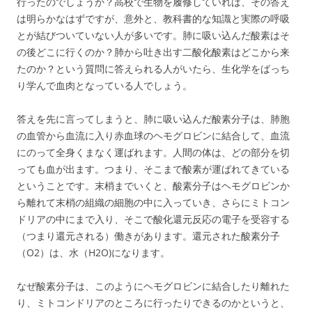
行ったのでしょうか？高校で生物を履修していれば、その答え
は明らかなはずですが、意外と、教科書的な知識と実際の呼吸
とが結びついていない人が多いです。肺に吸い込んだ酸素はそ
の後どこに行くのか？肺から吐き出す二酸化酸素はどこから来
たのか？という質問に答えられる人がいたら、生化学をばっち
り学んで血肉となっている人でしょう。
答えを先に言ってしまうと、肺に吸い込んだ酸素分子は、肺胞
の血管から血流に入り赤血球のヘモグロビンに結合して、血流
にのって全身くまなく運ばれます。人間の体は、どの部分を切
っても血が出ます。つまり、そこまで酸素が運ばれてきている
ということです。末梢までいくと、酸素分子はヘモグロビンか
ら離れて末梢の組織の細胞の中に入っていき、さらにミトコン
ドリアの中にまで入り、そこで酸化還元反応の電子を受容する
（つまり還元される）働きがあります。還元された酸素分子
（O2）は、水（H2O)になります。
なぜ酸素分子は、このようにヘモグロビンに結合したり離れた
り、ミトコンドリアのところに行ったりできるのかというと、