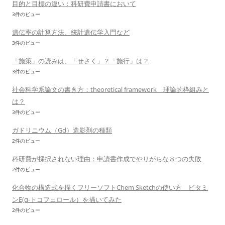
目的と目標の違い：科研費申請書において
3件のビュー
遺伝率の計算方法、統計遺伝学入門など
3件のビュー
「施策」の読みは、「せさく」？「施行」は？
3件のビュー
社会科学系論文の書き方：theoretical framework 理論的枠組みと
は？
3件のビュー
ガドリニウム（Gd）造影剤の種類
2件のビュー
科研費が採択されない理由：申請書作成でやりがちな８つの失敗
2件のビュー
化合物の構造式を描くフリーソフトChem Sketchの使い方 ビタミ
ンE(α-トコフェロール）を描いてみた
2件のビュー