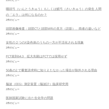
2件のビュー
咽頭弓（いんとうきゅう）もしくは鰓弓（さいきゅう）の発生 人間
の「エラ」は何になるのか？
2件のビュー
頭部画像検査：頭部CTと頭部MRIの見方（読影）、両者の違いなど
2件のビュー
女性の２つのX染色体のうちの一方が不活化される現象
2件のビュー
PCT規則64.3 拡大先願はPCTでは採用せず
2件のビュー
50条の2 で審査請求時に知りえたなかった場合が除外される理由
2件のビュー
脳波（EEG）測定装置（脳波計）臨床研究用
2件のビュー
医師国家試験に出た生化学の問題
2件のビュー