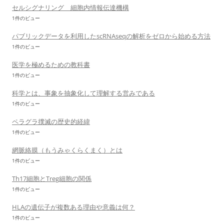
セルシグナリング 細胞内情報伝達機構
1件のビュー
パブリックデータを利用したscRNAseqの解析をゼロから始める方法
1件のビュー
医学を極めるための教科書
1件のビュー
科学とは、事象を抽象化して理解する営みである
1件のビュー
ペラグラ撲滅の歴史的経緯
1件のビュー
網脈絡膜（もうみゃくらくまく）とは
1件のビュー
Th17細胞とTreg細胞の関係
1件のビュー
HLAの遺伝子が複数ある理由や意義は何？
1件のビュー