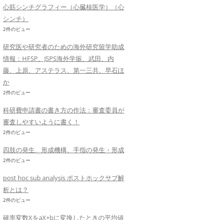
心筋シンチグラフィー（心臓核医学）（心
シンチ）
2件のビュー
研究医や研究者のための海外研究留学助成
情報：HFSP、JSPS海外学振、武田、内
藤、上原、アステラス、第一三共、早石ほ
か
2件のビュー
科研費申請書の書き方の作法：審査委員が
審査しやすいように書く！
2件のビュー
四肢の発生、形成機構、手指の発生・形成
2件のビュー
post hoc sub analysis ポストホックサブ解
析とは？
2件のビュー
確率変数XをaX+bに変換したときの平均値