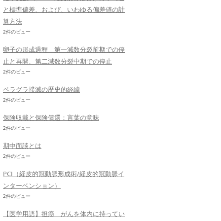
と標準偏差、および、いわゆる偏差値の計
算方法
2件のビュー
卵子の形成過程 第一減数分裂前期での停
止と再開、第二減数分裂中期での停止
2件のビュー
ペラグラ撲滅の歴史的経緯
2件のビュー
保険収載と保険償還：言葉の意味
2件のビュー
期中面談とは
2件のビュー
PCI（経皮的冠動脈形成術/経皮的冠動脈イ
ンターベンション）
2件のビュー
【医学用語】担癌 がんを体内に持ってい