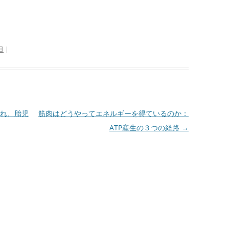
日
|
れ、胎児
筋肉はどうやってエネルギーを得ているのか：
ATP産生の３つの経路
→