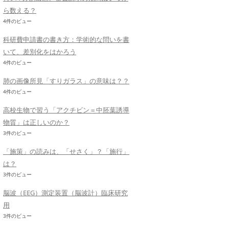
ら数える？
4件のビュー
科研費申請書の書き方：学術的な問いを書
いて、差別化をはかろう
4件のビュー
肺の画像所見「すりガラス」の意味は？？
4件のビュー
高校生物で習う「アクチビン＝中胚葉誘導
物質」は正しいのか？
3件のビュー
「施策」の読みは、「せさく」？「施行」
は？
3件のビュー
脳波（EEG）測定装置（脳波計）臨床研究
用
3件のビュー