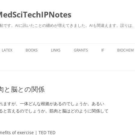
ciTechIPNotes
自身のための勉強帖です。AIに訊いたことの纏めが増えてきました。AIも間違えます。
コ
ン
LATEX
BOOKS
LINKS
GRANTS
IF
BIOCHEM
テ
ン
ツ
へ
ス
キ
ッ
プ
肉と脳との関係
れますが、一体どんな根拠があるのでしょうか。あるい
ると言えるのでしょうか。筋肉と脳はどのように関係して
efits of exercise | TED TED