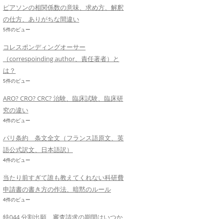
ピアソンの相関係数の意味、求め方、解釈
の仕方、ありがちな間違い
5件のビュー
コレスポンディングオーサー
（correspoinding author、責任著者）と
は？
5件のビュー
ARO? CRO? CRC? 治験、臨床試験、臨床研
究の違い
4件のビュー
パリ条約 条文全文（フランス語原文、英
語公式訳文、日本語訳）
4件のビュー
当たり前すぎて誰も教えてくれない科研費
申請書の書き方の作法、暗黙のルール
4件のビュー
特044 分割出願、審査請求の期間はいつか