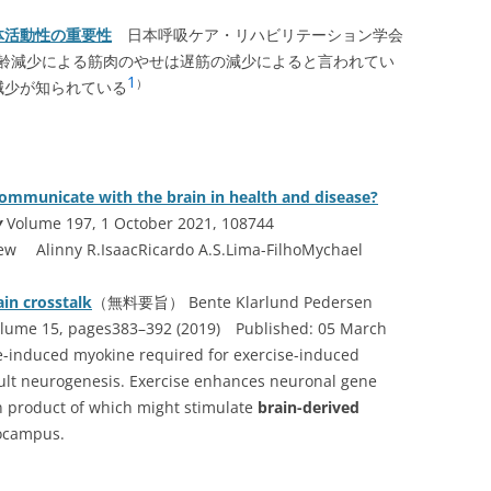
体活動性の重要性
日本呼吸ケア・リハビリテーション学会
. 1-7 加齢減少による筋肉のやせは遅筋の減少によると言われてい
1
）
減少が知られている
ommunicate with the brain in health and disease?
y
Volume 197, 1 October 2021, 108744
ew Alinny R.IsaacRicardo A.S.Lima-FilhoMychael
ain crosstalk
（無料要旨） Bente Klarlund Pedersen
lume 15, pages383–392 (2019) Published: 05 March
e-induced myokine required for exercise-induced
t neurogenesis. Exercise enhances neuronal gene
in product of which might stimulate
brain-derived
ocampus.