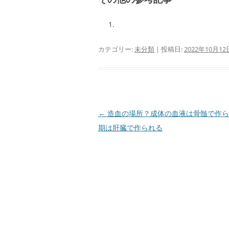
カテゴリー:
未分類
| 投稿日:
2022年10月12
投
←
造血の場所？成体の血液は骨髄で作ら
稿
期は肝臓で作られる
ナ
ビ
ゲ
ー
シ
ョ
ン