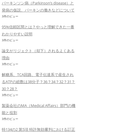
パーキンソン病（Parkinson’s disease）と
発病の仮説、パーキンの働きなどについて
3件のビュー
95%信頼区間とは？やっと理解できた一番
わかりやすい説明
3件のビュー
論文がリジェクト（却下）されるよくある
理由
3件のビュー
解糖系、TCA回路、電子伝達系で産生され
るATPの総数は38分子？36？34？32？31？
30？28？
3件のビュー
製薬会社のMA（Medical Affairs）部門の機
能と役割
3件のビュー
特134の2 第5項 特許無効審判における訂正