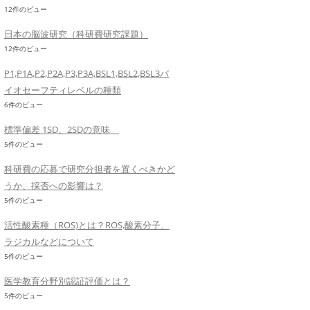
12件のビュー
日本の脳波研究（科研費研究課題）
12件のビュー
P1,P1A,P2,P2A,P3,P3A,BSL1,BSL2,BSL3バ
イオセーフティレベルの種類
6件のビュー
標準偏差 1SD、2SDの意味
5件のビュー
科研費の応募で研究分担者を置くべきかど
うか、採否への影響は？
5件のビュー
活性酸素種（ROS)とは？ROS,酸素分子、
ラジカルなどについて
5件のビュー
医学教育分野別認証評価とは？
5件のビュー