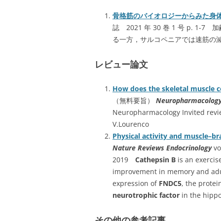
骨格筋のバイオロジーからみた身
誌 2021 年 30 巻 1 号 p
る一方，サルコペニアでは速筋の
レビュー論文
How does the skeletal muscle c
（無料要旨）
Neuropharmacolog
Neuropharmacology Invited revi
V.Lourenco
Physical activity and muscle–br
Nature Reviews Endocrinology
vo
2019
Cathepsin B
is an exercis
improvement in memory and adul
expression of
FNDC5
, the prote
neurotrophic factor
in the hipp
その他の参考記事