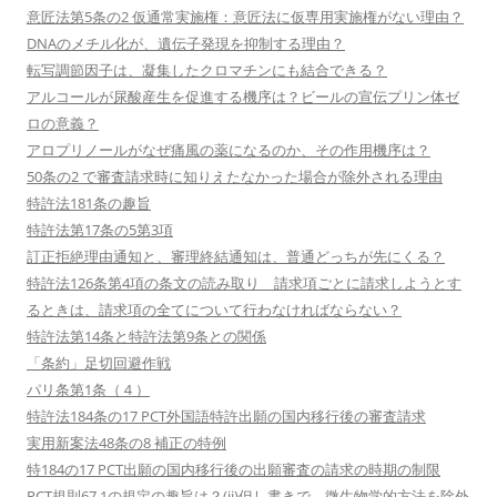
意匠法第5条の2 仮通常実施権：意匠法に仮専用実施権がない理由？
DNAのメチル化が、遺伝子発現を抑制する理由？
転写調節因子は、凝集したクロマチンにも結合できる？
アルコールが尿酸産生を促進する機序は？ビールの宣伝プリン体ゼ
ロの意義？
アロプリノールがなぜ痛風の薬になるのか、その作用機序は？
50条の2 で審査請求時に知りえたなかった場合が除外される理由
特許法181条の趣旨
特許法第17条の5第3項
訂正拒絶理由通知と、審理終結通知は、普通どっちが先にくる？
特許法126条第4項の条文の読み取り 請求項ごとに請求しようとす
るときは、請求項の全てについて行わなければならない？
特許法第14条と特許法第9条との関係
「条約」足切回避作戦
パリ条第1条（４）
特許法184条の17 PCT外国語特許出願の国内移行後の審査請求
実用新案法48条の8 補正の特例
特184の17 PCT出願の国内移行後の出願審査の請求の時期の制限
PCT規則67.1の規定の趣旨は？(ii)但し書きで、微生物学的方法を除外