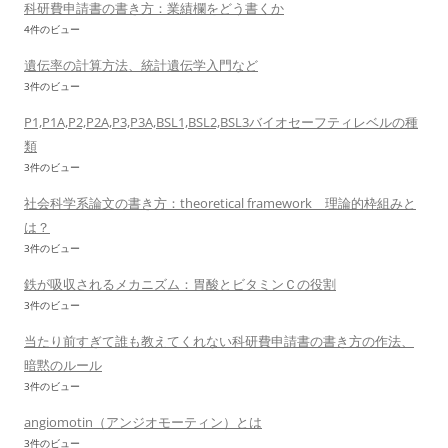
科研費申請書の書き方：業績欄をどう書くか
4件のビュー
遺伝率の計算方法、統計遺伝学入門など
3件のビュー
P1,P1A,P2,P2A,P3,P3A,BSL1,BSL2,BSL3バイオセーフティレベルの種
類
3件のビュー
社会科学系論文の書き方：theoretical framework 理論的枠組みと
は？
3件のビュー
鉄が吸収されるメカニズム：胃酸とビタミンＣの役割
3件のビュー
当たり前すぎて誰も教えてくれない科研費申請書の書き方の作法、
暗黙のルール
3件のビュー
angiomotin（アンジオモーティン）とは
3件のビュー