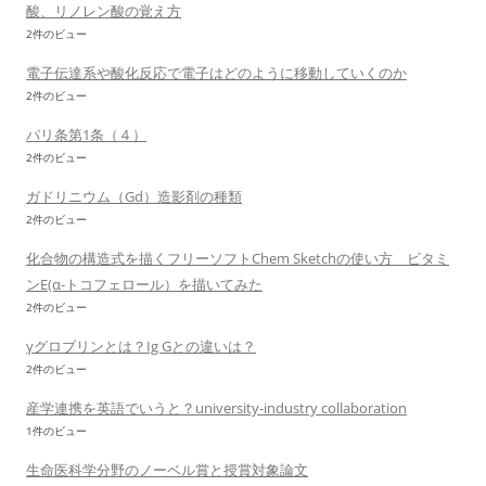
酸、リノレン酸の覚え方
2件のビュー
電子伝達系や酸化反応で電子はどのように移動していくのか
2件のビュー
パリ条第1条（４）
2件のビュー
ガドリニウム（Gd）造影剤の種類
2件のビュー
化合物の構造式を描くフリーソフトChem Sketchの使い方 ビタミ
ンE(α-トコフェロール）を描いてみた
2件のビュー
γグロブリンとは？Ig Gとの違いは？
2件のビュー
産学連携を英語でいうと？university-industry collaboration
1件のビュー
生命医科学分野のノーベル賞と授賞対象論文