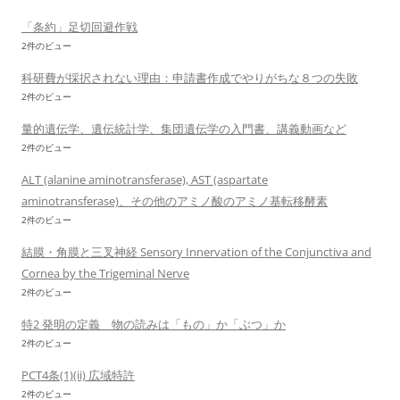
「条約」足切回避作戦
2件のビュー
科研費が採択されない理由：申請書作成でやりがちな８つの失敗
2件のビュー
量的遺伝学、遺伝統計学、集団遺伝学の入門書、講義動画など
2件のビュー
ALT (alanine aminotransferase), AST (aspartate
aminotransferase)、その他のアミノ酸のアミノ基転移酵素
2件のビュー
結膜・角膜と三叉神経 Sensory Innervation of the Conjunctiva and
Cornea by the Trigeminal Nerve
2件のビュー
特2 発明の定義 物の読みは「もの」か「ぶつ」か
2件のビュー
PCT4条(1)(ii) 広域特許
2件のビュー