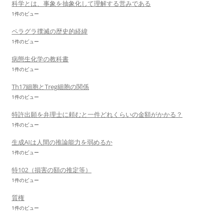
科学とは、事象を抽象化して理解する営みである
1件のビュー
ペラグラ撲滅の歴史的経緯
1件のビュー
病態生化学の教科書
1件のビュー
Th17細胞とTreg細胞の関係
1件のビュー
特許出願を弁理士に頼むと一件どれくらいの金額がかかる？
1件のビュー
生成AIは人間の推論能力を弱めるか
1件のビュー
特102（損害の額の推定等）
1件のビュー
質権
1件のビュー