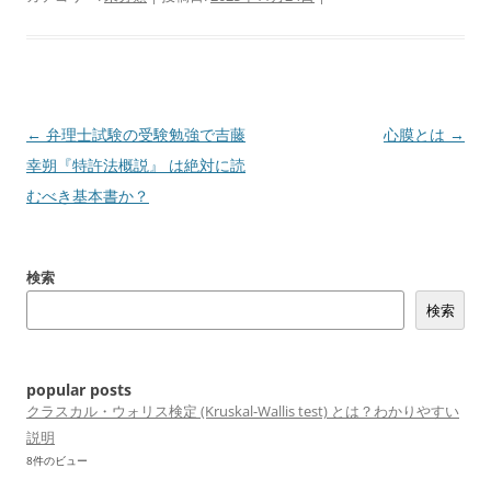
投
←
弁理士試験の受験勉強で吉藤
心膜とは
→
稿
幸朔『特許法概説』 は絶対に読
ナ
むべき基本書か？
ビ
ゲ
検索
ー
検索
シ
ョ
ン
popular posts
クラスカル・ウォリス検定 (Kruskal-Wallis test) とは？わかりやすい
説明
8件のビュー