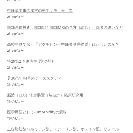
中胚葉由来の器官の発生：筋、骨、腎
2件のビュー
頭部画像検査：頭部CTと頭部MRIの見方（読影）、両者の違いなど
2件のビュー
高校生物で習う「アクチビン＝中胚葉誘導物質」は正しいのか？
2件のビュー
特29第2項 進歩性 選択特許
2件のビュー
著30条1項4号のケーススタディ
2件のビュー
脳波（EEG）測定装置（脳波計）臨床研究用
2件のビュー
医学用語としてのmorbidityの意味
2件のビュー
主な脂肪酸パルミチン酸、ステアリン酸、オレイン酸、リノール