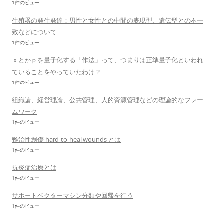
1件のビュー
生殖器の発生発達：男性と女性との中間の表現型、遺伝型との不一
致などについて
1件のビュー
ｘとかｐを量子化する「作法」って、つまりは正準量子化といわれ
ていることをやっていたわけ？
1件のビュー
組織論、経営理論、公共管理、人的資源管理などの理論的なフレー
ムワーク
1件のビュー
難治性創傷 hard-to-heal wounds とは
1件のビュー
抗炎症治療とは
1件のビュー
サポートベクターマシン分類や回帰を行う
1件のビュー