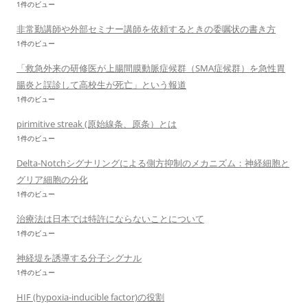
1件のビュー
非常勤講師や外部セミナー講師を依頼するときの委嘱状の書き方
1件のビュー
「救急外来の研修医が上腸間膜動脈症候群（SMA症候群）を急性胃
腸炎と誤診して高校生が死亡」という報道
1件のビュー
pirimitive streak (原始線条、原条）とは
1件のビュー
Delta-Notchシグナリングによる側方抑制のメカニズム：神経細胞と
グリア細胞の分化
1件のビュー
治療法は日本では特許にならないことについて
1件のビュー
神経堤を誘導する分子シグナル
1件のビュー
HIF (hypoxia-inducible factor)の役割