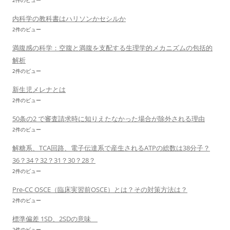
2件のビュー
内科学の教科書はハリソンかセシルか
2件のビュー
満腹感の科学：空腹と満腹を支配する生理学的メカニズムの包括的
解析
2件のビュー
新生児メレナとは
2件のビュー
50条の2 で審査請求時に知りえたなかった場合が除外される理由
2件のビュー
解糖系、TCA回路、電子伝達系で産生されるATPの総数は38分子？
36？34？32？31？30？28？
2件のビュー
Pre-CC OSCE（臨床実習前OSCE）とは？その対策方法は？
2件のビュー
標準偏差 1SD、2SDの意味
2件のビュー