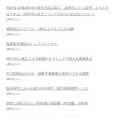
特許法126条第4項の条文の読み取り 請求項ごとに請求しようとす
るときは、請求項の全てについて行わなければならない？
2件のビュー
補体反応とは？C4、C4bおよびさらなる分解
2件のビュー
臨床医学雑誌のトップジャーナル
2件のビュー
特017の2 補正できる範囲がタイミングで狭まる根拠条文
2件のビュー
PCT規則54の2.1(a) 国際予備審査の請求ができる期間
2件のビュー
臨床研究における後ろ向き研究（後方視的研究）とは
2件のビュー
絶対に採択されない科研費計画調書（申請書）の特徴
2件のビュー