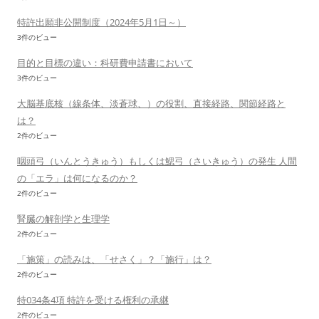
特許出願非公開制度（2024年5月1日～）
3件のビュー
目的と目標の違い：科研費申請書において
3件のビュー
大脳基底核（線条体、淡蒼球、）の役割、直接経路、関節経路と
は？
2件のビュー
咽頭弓（いんとうきゅう）もしくは鰓弓（さいきゅう）の発生 人間
の「エラ」は何になるのか？
2件のビュー
腎臓の解剖学と生理学
2件のビュー
「施策」の読みは、「せさく」？「施行」は？
2件のビュー
特034条4項 特許を受ける権利の承継
2件のビュー