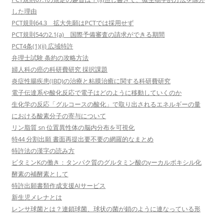
した理由
PCT規則64.3 拡大先願はPCTでは採用せず
PCT規則54の2.1(a) 国際予備審査の請求ができる期間
PCT4条(1)(ii) 広域特許
弁理士試験 条約の攻略方法
婦人科の癌の科研費研究 採択課題
炎症性腸疾患(IBD)の治療と粘膜治癒に関する科研費研究
電子伝達系や酸化反応で電子はどのように移動していくのか
生化学の反応「グルコースの酸化」で取り出されるエネルギーの量
における酸素分子の寄与について
リン脂質 sn 位置異性体の脳内分布を可視化
特44 分割出願 書面再提出要不要の網羅的なまとめ
特許法の漢字の読み方
ビタミンKの働き：タンパク質のグルタミン酸のγーカルボキシル化
酵素の補酵素として
特許出願書類作成支援AIサービス
新生児メレナとは
レンサ球菌とは？連鎖球菌、球状の菌が鎖のように連なっている形