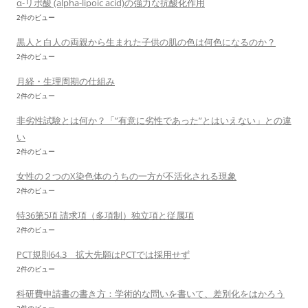
α-リポ酸 (alpha-lipoic acid)の強力な抗酸化作用
2件のビュー
黒人と白人の両親から生まれた子供の肌の色は何色になるのか？
2件のビュー
月経・生理周期の仕組み
2件のビュー
非劣性試験とは何か？「”有意に劣性であった”とはいえない」との違
い
2件のビュー
女性の２つのX染色体のうちの一方が不活化される現象
2件のビュー
特36第5項 請求項（多項制）独立項と従属項
2件のビュー
PCT規則64.3 拡大先願はPCTでは採用せず
2件のビュー
科研費申請書の書き方：学術的な問いを書いて、差別化をはかろう