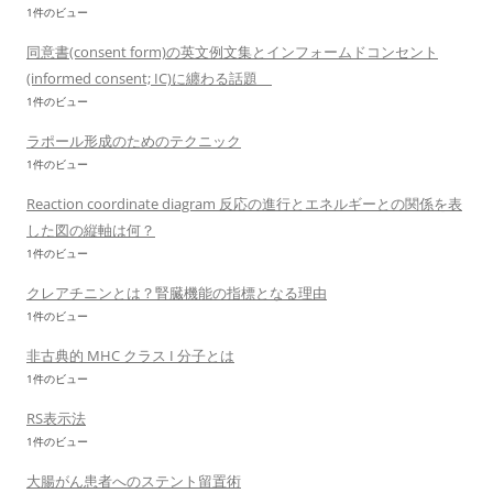
1件のビュー
同意書(consent form)の英文例文集とインフォームドコンセント
(informed consent; IC)に纏わる話題
1件のビュー
ラポール形成のためのテクニック
1件のビュー
Reaction coordinate diagram 反応の進行とエネルギーとの関係を表
した図の縦軸は何？
1件のビュー
クレアチニンとは？腎臓機能の指標となる理由
1件のビュー
非古典的 MHC クラス I 分子とは
1件のビュー
RS表示法
1件のビュー
大腸がん患者へのステント留置術