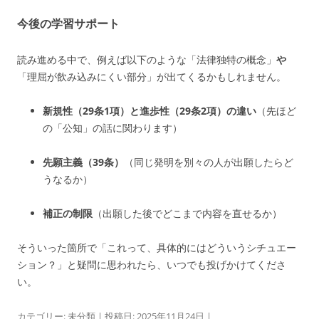
今後の学習サポート
読み進める中で、例えば以下のような「法律独特の概念」
や
「理屈が飲み込みにくい部分」が出てくるかもしれません。
新規性（29条1項）と進歩性（29条2項）の違い
（先ほど
の「公知」の話に関わります）
先願主義（39条）
（同じ発明を別々の人が出願したらど
うなるか）
補正の制限
（出願した後でどこまで内容を直せるか）
そういった箇所で「これって、具体的にはどういうシチュエー
ション？」と疑問に思われたら、いつでも投げかけてくださ
い。
カテゴリー:
未分類
| 投稿日:
2025年11月24日
|