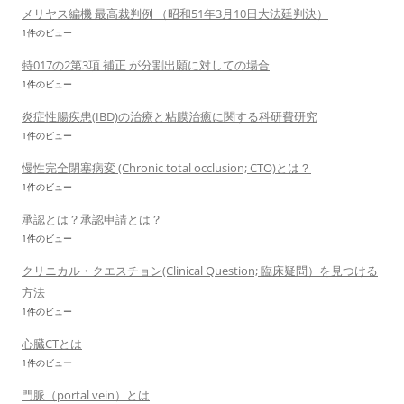
メリヤス編機 最高裁判例 （昭和51年3月10日大法廷判決）
1件のビュー
特017の2第3項 補正 が分割出願に対しての場合
1件のビュー
炎症性腸疾患(IBD)の治療と粘膜治癒に関する科研費研究
1件のビュー
慢性完全閉塞病変 (Chronic total occlusion; CTO)とは？
1件のビュー
承認とは？承認申請とは？
1件のビュー
クリニカル・クエスチョン(Clinical Question; 臨床疑問）を見つける
方法
1件のビュー
心臓CTとは
1件のビュー
門脈（portal vein）とは