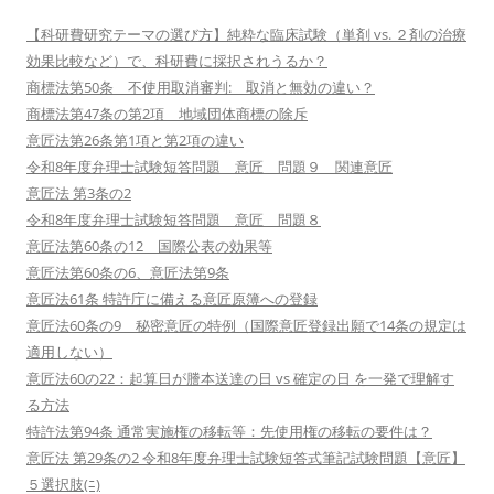
【科研費研究テーマの選び方】純粋な臨床試験（単剤 vs. ２剤の治療
効果比較など）で、科研費に採択されうるか？
商標法第50条 不使用取消審判: 取消と無効の違い？
商標法第47条の第2項 地域団体商標の除斥
意匠法第26条第1項と第2項の違い
令和8年度弁理士試験短答問題 意匠 問題９ 関連意匠
意匠法 第3条の2
令和8年度弁理士試験短答問題 意匠 問題８
意匠法第60条の12 国際公表の効果等
意匠法第60条の6、意匠法第9条
意匠法61条 特許庁に備える意匠原簿への登録
意匠法60条の9 秘密意匠の特例（国際意匠登録出願で14条の規定は
適用しない）
意匠法60の22：起算日が謄本送達の日 vs 確定の日 を一発で理解す
る方法
特許法第94条 通常実施権の移転等：先使用権の移転の要件は？
意匠法 第29条の2 令和8年度弁理士試験短答式筆記試験問題【意匠】
５選択肢(ﾆ)