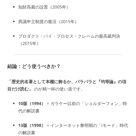
知財高裁の設置（2005年
）
異議申立制度の復活（2015年
）
プロダクト・バイ・プロセス・クレームの最高裁判決
（2015年
）
結論：どう使うべきか？
「歴史的名著として本棚に飾るか、パラパラと『均等論』の項
目だけ読む」
のが精一杯の使い道です。
10版（1994）
= ガラケー以前の「ショルダーフォン」時
代の解説書
13版（1998）
= インターネット黎明期の「iモード」時代
の解説書