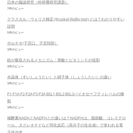
ン
日本の脳波研究（科研費研究課題）
7件のビュー
クラスカル・ウォリス検定 (Kruskal-Wallis test) とは？わかりやすい
説明
5件のビュー
ポルチオ(子宮口、子宮頚部）
3件のビュー
鉄が吸収されるメカニズム：胃酸とビタミンＣの役割
3件のビュー
水晶体（すいしょうたい）と硝子体（しょうしたい）の違い
3件のビュー
P1,P1A,P2,P2A,P3,P3A,BSL1,BSL2,BSL3バイオセーフティレベルの種
類
3件のビュー
補酵素NADHとNADPHとの違いは？NADPHは、脂肪酸、コレステロ
ール、ヌクレオチドなど同化反応（高分子の生合成）で使われる電
子供与体