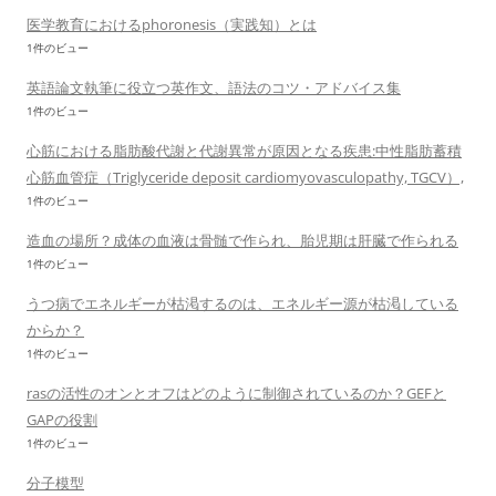
医学教育におけるphoronesis（実践知）とは
1件のビュー
英語論文執筆に役立つ英作文、語法のコツ・アドバイス集
1件のビュー
心筋における脂肪酸代謝と代謝異常が原因となる疾患:中性脂肪蓄積
心筋血管症（Triglyceride deposit cardiomyovasculopathy, TGCV）,
1件のビュー
造血の場所？成体の血液は骨髄で作られ、胎児期は肝臓で作られる
1件のビュー
うつ病でエネルギーが枯渇するのは、エネルギー源が枯渇している
からか？
1件のビュー
rasの活性のオンとオフはどのように制御されているのか？GEFと
GAPの役割
1件のビュー
分子模型