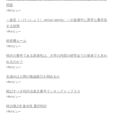
問題
1件のビュー
～血症（～けっしょう）-emia/-aemia：～が血液中に異常な量存在
する状態
1件のビュー
科研費ルール
1件のビュー
特許の要件である新規性は、大学の内部の研究会での発表でも失わ
れるのか？
1件のビュー
生成AIは人間の推論能力を弱めるか
1件のビュー
暗記すべき特許法条文番号ランキングトップ３０
1件のビュー
特29第2項 進歩性 選択特許
1件のビュー