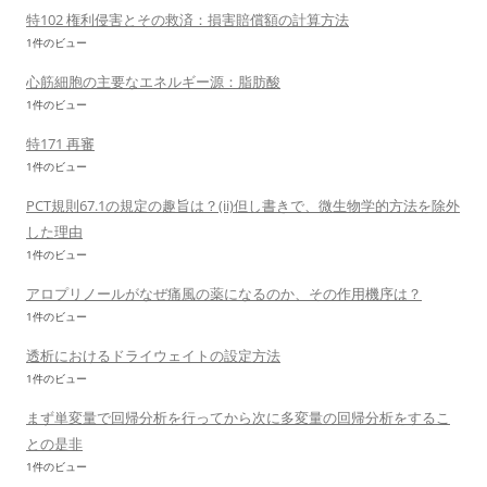
特102 権利侵害とその救済：損害賠償額の計算方法
1件のビュー
心筋細胞の主要なエネルギー源：脂肪酸
1件のビュー
特171 再審
1件のビュー
PCT規則67.1の規定の趣旨は？(ii)但し書きで、微生物学的方法を除外
した理由
1件のビュー
アロプリノールがなぜ痛風の薬になるのか、その作用機序は？
1件のビュー
透析におけるドライウェイトの設定方法
1件のビュー
まず単変量で回帰分析を行ってから次に多変量の回帰分析をするこ
との是非
1件のビュー