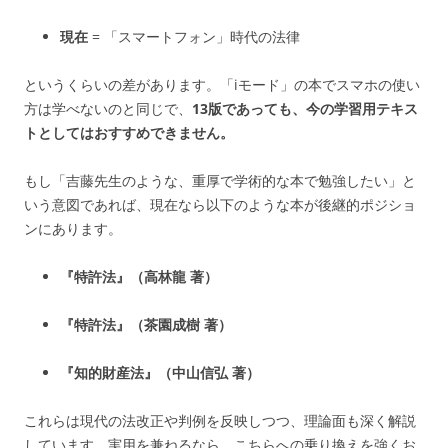
現在
= 「スマートフォン」時代の法律
というくらいの差があります。「iモード」の本でスマホの使い
方は学べないのと同じで、
13版であっても、今の学習用テキス
トとしてはおすすめできません。
もし「吉藤先生のような、重厚で学術的な本で勉強したい」と
いう意図であれば、現在なら以下のような本が後継的ポジショ
ンにあります。
『特許法』（高林龍 著）
『特許法』（茶園成樹 著）
『知的財産法』（中山信弘 著）
これらは現代の法改正や判例を反映しつつ、理論面も深く解説
しています。実用を兼ねるなら、こちらへの乗り換えを強くお