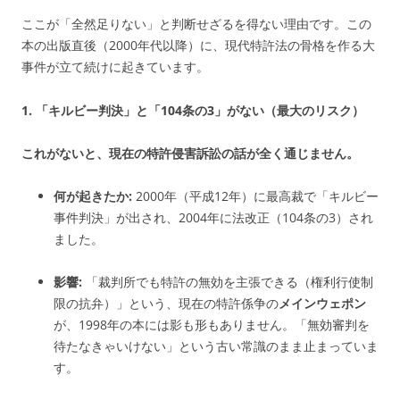
ここが「全然足りない」と判断せざるを得ない理由です。この
本の出版直後（
2000年代以降）に、現代特許法の骨格を作る大
事件が立て続け
に起きています。
1. 「キルビー判決」と「104条の3」がない（最大のリスク）
これがないと、現在の特許侵害訴訟の話が全く通じません。
何が起きたか:
2000年（平成12年）に最高裁で「キルビー
事件判決
」が出され、
2004年に法改正（104条の3
）され
ました。
影響:
「裁判所でも特許の無効を主張できる（権利行使制
限の抗弁）」という、
現在の特許係争の
メインウェポン
が、1998年の本には影も形もありません。「無効審判を
待たなきゃいけない」という古い常識のまま止まっていま
す。