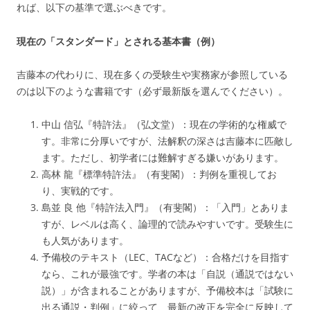
れば、以下の基準で選ぶべきです。
現在の「スタンダード」とされる基本書（例）
吉藤本の代わりに、現在多くの受験生や実務家が参照している
のは以下のような書籍です（必ず最新版を選んでください）。
中山 信弘『特許法』（弘文堂）：現在の学術的な権威で
す。非常に分厚いですが、法解釈の深さは吉藤本に匹敵し
ます。ただし、初学者には難解すぎる嫌いがあります。
高林 龍『標準特許法』（有斐閣）：判例を重視してお
り、実戦的です。
島並 良 他『特許法入門』（有斐閣）：「入門」とありま
すが、レベルは高く、論理的で読みやすいです。受験生に
も人気があります。
予備校のテキスト（LEC、TACなど）：合格だけを目指す
なら、これが最強です。学者の本は「自説（通説ではない
説）」が含まれることがありますが、予備校本は「試験に
出る通説・判例」に絞って、最新の改正を完全に反映して