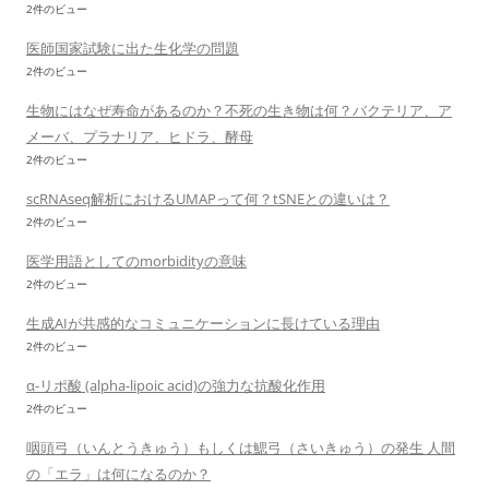
2件のビュー
医師国家試験に出た生化学の問題
2件のビュー
生物にはなぜ寿命があるのか？不死の生き物は何？バクテリア、ア
メーバ、プラナリア、ヒドラ、酵母
2件のビュー
scRNAseq解析におけるUMAPって何？tSNEとの違いは？
2件のビュー
医学用語としてのmorbidityの意味
2件のビュー
生成AIが共感的なコミュニケーションに長けている理由
2件のビュー
α-リポ酸 (alpha-lipoic acid)の強力な抗酸化作用
2件のビュー
咽頭弓（いんとうきゅう）もしくは鰓弓（さいきゅう）の発生 人間
の「エラ」は何になるのか？