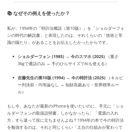
📚 なぜその例えを使ったか？
私が、1994年の『特許法概説（第10版）』を「ショルダーフォ
ンの時代の解説書」と表現したのは、それくらいの「技術と常
識の隔たり」があることをお伝えしたかったからです。
ショルダーフォン (1985)
→
今のスマホ (2025)
（重さ
3kgで通話のみ → 手のひらサイズでAIも使える）
吉藤先生の第10版 (1994)
→
今の特許法 (2025)
（キルビ
ー判決前・均等論なし → 知財高裁あり・世界標準ルー
ル）
もし今、あなたが
最新のiPhoneを使いたいのに、手元に「ショ
ルダーフォンの取扱説明書」しかなかったら
、「電源の入れ
方」すら違って役に立ちませんよね？1994年の本で今の特許法
を勉強するのは、それと同じくらい「土台の仕組みが変わって