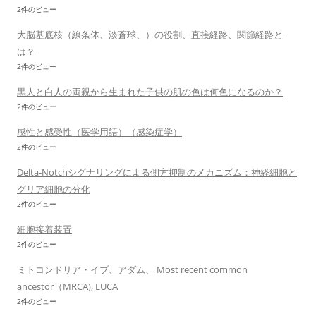
2件のビュー
大脳基底核（線条体、淡蒼球、）の役割、直接経路、関節経路と
は？
2件のビュー
黒人と白人の両親から生まれた子供の肌の色は何色になるのか？
2件のビュー
感性と感受性（医学用語）（感染症学）
2件のビュー
Delta-Notchシグナリングによる側方抑制のメカニズム：神経細胞と
グリア細胞の分化
2件のビュー
細胞接着装置
2件のビュー
ミトコンドリア・イブ、アダム、 Most recent common
ancestor（MRCA), LUCA
2件のビュー