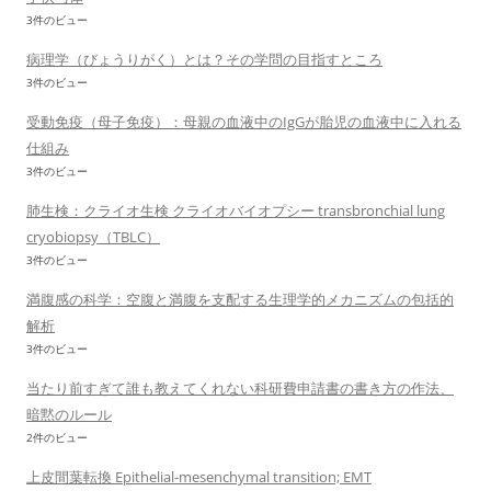
3件のビュー
病理学（びょうりがく）とは？その学問の目指すところ
3件のビュー
受動免疫（母子免疫）：母親の血液中のIgGが胎児の血液中に入れる
仕組み
3件のビュー
肺生検：クライオ生検 クライオバイオプシー transbronchial lung
cryobiopsy（TBLC）
3件のビュー
満腹感の科学：空腹と満腹を支配する生理学的メカニズムの包括的
解析
3件のビュー
当たり前すぎて誰も教えてくれない科研費申請書の書き方の作法、
暗黙のルール
2件のビュー
上皮間葉転換 Epithelial-mesenchymal transition; EMT