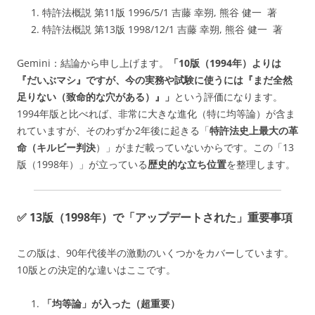
特許法概説 第11版 1996/5/1 吉藤 幸朔, 熊谷 健一 著
特許法概説 第13版 1998/12/1 吉藤 幸朔, 熊谷 健一 著
Gemini：結論から申し上げます。
「10版（1994年）よりは
『だいぶマシ』ですが、今の実務や試験に使うには『まだ全然
足りない（致命的な穴がある）』」
という評価になります。
1994年版と比べれば、非常に大きな進化（特に均等論）が含ま
れていますが、そのわずか2年後に起きる「
特許法史上最大の革
命（キルビー判決
）」がまだ載っていないからです。この「13
版（1998年）」が立っている
歴史的な立ち位置
を整理します。
✅ 13版（1998年）で「アップデートされた」重要事項
この版は、90年代後半の激動のいくつかをカバーしています。
10版との決定的な違いはここです。
「均等論」が入った（超重要）