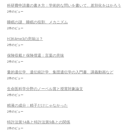
科研費申請書の書き方：学術的な問いを書いて、差別化をはかろう
2件のビュー
睡眠の謎、睡眠の役割、メカニズム
2件のビュー
H3K4me3の意味は？
2件のビュー
保険収載と保険償還：言葉の意味
2件のビュー
量的遺伝学、遺伝統計学、集団遺伝学の入門書、講義動画など
2件のビュー
生命医科学分野のノーベル賞と授賞対象論文
2件のビュー
精液の成分：精子だけじゃなかった
2件のビュー
特許法第14条と特許法第9条との関係
2件のビュー