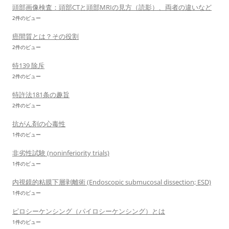
頭部画像検査：頭部CTと頭部MRIの見方（読影）、両者の違いなど
2件のビュー
癌間質とは？その役割
2件のビュー
特139 除斥
2件のビュー
特許法181条の趣旨
2件のビュー
抗がん剤の心毒性
1件のビュー
非劣性試験 (noninferiority trials)
1件のビュー
内視鏡的粘膜下層剥離術 (Endoscopic submucosal dissection; ESD)
1件のビュー
ピロシーケンシング（パイロシーケンシング）とは
1件のビュー