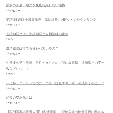
胎盤の形成、胎児を免疫拒絶しない機構
1件のビュー
受精後3週目 中胚葉誘導、原始線条、AEVなどのシグナリング
1件のビュー
末梢神経とは？中枢神経と末梢神経の定義
1件のビュー
血清療法は今でも使われているの？
1件のビュー
生殖器の発生発達：男性と女性との中間の表現型、遺伝型との不一
致などについて
1件のビュー
ハミルトニアンってのは、つまりは全エネルギーの演算子のこと？
1件のビュー
産業の空洞化とは
1件のビュー
【医師国家試験過去問】I型糖尿病、II型糖尿病の治療選択に関する