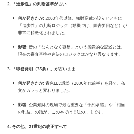
2. 「進歩性」の判断基準が古い
何が起きたか:
2000年代以降、知財高裁の設立とともに
「進歩性」の判断ロジック（動機づけ、阻害要因など）が
非常に精緻化されました。
影響:
昔の「なんとなく容易」という感覚的な記述とは、
現在の審査基準や判決のロジックはかなり異なります。
3. 「職務発明（35条）」が古いまま
何が起きたか:
青色LED訴訟（2000年代前半
）を経て、条
文がガラッと変わりました。
影響:
企業知財の現場で最も重要な「予約承継」や「相当
の利益」の話が、この本では旧法のままです。
4. その他、21世紀の改正すべて