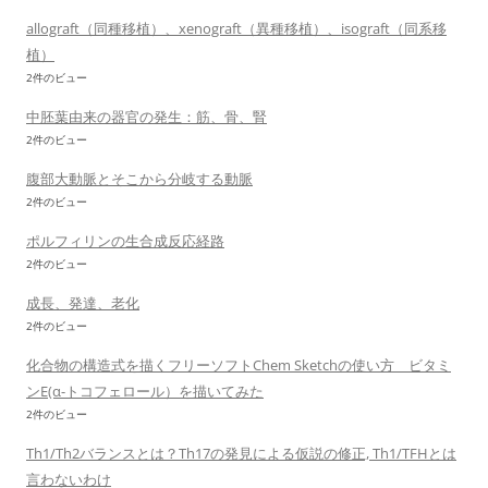
allograft（同種移植）、xenograft（異種移植）、isograft（同系移
植）
2件のビュー
中胚葉由来の器官の発生：筋、骨、腎
2件のビュー
腹部大動脈とそこから分岐する動脈
2件のビュー
ポルフィリンの生合成反応経路
2件のビュー
成長、発達、老化
2件のビュー
化合物の構造式を描くフリーソフトChem Sketchの使い方 ビタミ
ンE(α-トコフェロール）を描いてみた
2件のビュー
Th1/Th2バランスとは？Th17の発見による仮説の修正, Th1/TFHとは
言わないわけ