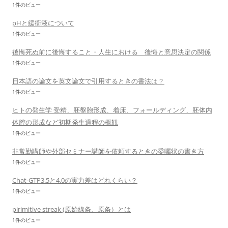
1件のビュー
pHと緩衝液について
1件のビュー
後悔死ぬ前に後悔すること・人生における 後悔と意思決定の関係
1件のビュー
日本語の論文を英文論文で引用するときの書法は？
1件のビュー
ヒトの発生学 受精、胚盤胞形成、着床、フォールディング、胚体内
体腔の形成など初期発生過程の概観
1件のビュー
非常勤講師や外部セミナー講師を依頼するときの委嘱状の書き方
1件のビュー
Chat-GTP3.5と4.0の実力差はどれくらい？
1件のビュー
pirimitive streak (原始線条、原条）とは
1件のビュー