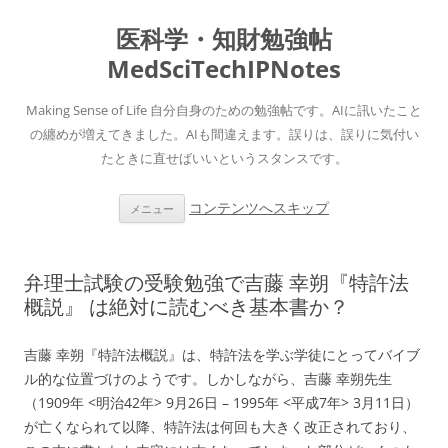
医科学・知財勉強帖
MedSciTechIPNotes
Making Sense of Life 自分自身のための勉強帖です。AIに訊いたこと
の纏めが増えてきました。AIも間違えます。誤りは、誤りに気付い
たときに直せばいいというスタンスです。
コンテンツへスキップ
メニュー
弁理士試験の受験勉強で吉藤 幸朔『特許法
概説』 は絶対に読むべき基本書か？
吉藤 幸朔『特許法概説』は、特許法を学ぶ学徒にとってバイブ
ル的な位置づけのようです。しかしながら、吉藤 幸朔先生
（1909年 <明治42年> 9月26日 – 1995年 <平成7年> 3月11日）
が亡くなられて以降、特許法は何回も大きく改正されており、