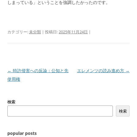
しまっている」ということを強調したかったのです。
カテゴリー:
未分類
| 投稿日:
2025年11月24日
|
投
←
特許侵害への反論：公知と先
エレメンツの読み進め方
→
稿
使用権
ナ
ビ
検索
ゲ
検索
ー
シ
ョ
popular posts