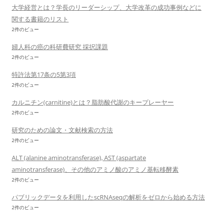
大学経営とは？学長のリーダーシップ、大学改革の成功事例などに
関する書籍のリスト
2件のビュー
婦人科の癌の科研費研究 採択課題
2件のビュー
特許法第17条の5第3項
2件のビュー
カルニチン(carnitine)とは？脂肪酸代謝のキープレーヤー
2件のビュー
研究のための論文・文献検索の方法
2件のビュー
ALT (alanine aminotransferase), AST (aspartate
aminotransferase)、その他のアミノ酸のアミノ基転移酵素
2件のビュー
パブリックデータを利用したscRNAseqの解析をゼロから始める方法
2件のビュー