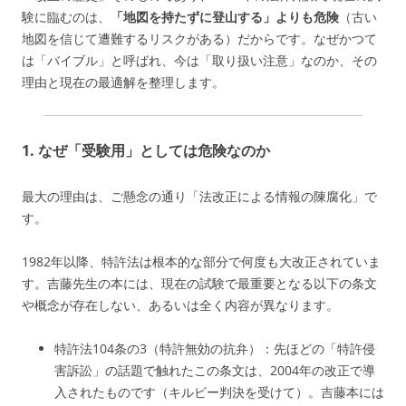
験に臨むのは、
「地図を持たずに登山する」よりも危険
（古い
地図を信じて遭難するリスクがある）だからです。
なぜかつて
は「バイブル」と呼ばれ、今は「取り扱い注意」なのか、その
理由と現在の最適解を整理します。
1. なぜ「受験用」としては危険なのか
最大の理由は、ご懸念の通り「法改正による情報の陳腐化」で
す。
1982年以降、特許法は根本的な部分で何度も大改正されていま
す。吉藤先生の本には、現在の試験で最重要となる以下の条文
や概念が存在しない、あるいは全く内容が異なります。
特許法104条の3（特許無効の抗弁）：先ほどの「特許侵
害訴訟」の話題で触れたこの条文は、2004年の改正で導
入されたものです（キルビー判決を受けて）。吉藤本には