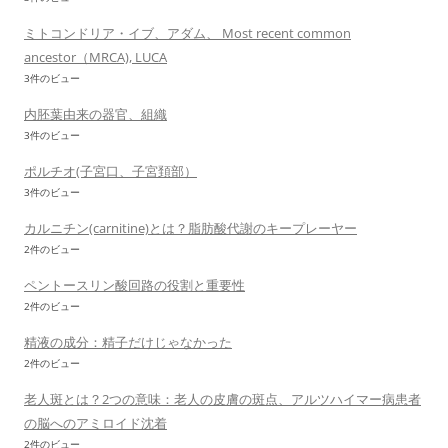
ミトコンドリア・イブ、アダム、 Most recent common
ancestor（MRCA), LUCA
3件のビュー
内胚葉由来の器官、組織
3件のビュー
ポルチオ(子宮口、子宮頚部）
3件のビュー
カルニチン(carnitine)とは？脂肪酸代謝のキープレーヤー
2件のビュー
ペントースリン酸回路の役割と重要性
2件のビュー
精液の成分：精子だけじゃなかった
2件のビュー
老人斑とは？2つの意味：老人の皮膚の斑点、アルツハイマー病患者
の脳へのアミロイド沈着
2件のビュー