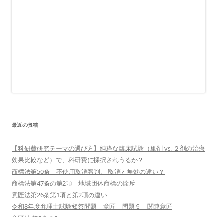
最近の投稿
【科研費研究テーマの選び方】純粋な臨床試験（単剤 vs. ２剤の治療
効果比較など）で、科研費に採択されうるか？
商標法第50条 不使用取消審判: 取消と無効の違い？
商標法第47条の第2項 地域団体商標の除斥
意匠法第26条第1項と第2項の違い
令和8年度弁理士試験短答問題 意匠 問題９ 関連意匠