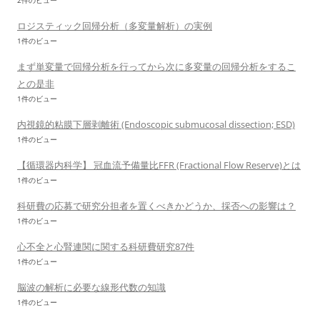
2件のビュー
ロジスティック回帰分析（多変量解析）の実例
1件のビュー
まず単変量で回帰分析を行ってから次に多変量の回帰分析をするこ
との是非
1件のビュー
内視鏡的粘膜下層剥離術 (Endoscopic submucosal dissection; ESD)
1件のビュー
【循環器内科学】 冠血流予備量比FFR (Fractional Flow Reserve)とは
1件のビュー
科研費の応募で研究分担者を置くべきかどうか、採否への影響は？
1件のビュー
心不全と心腎連関に関する科研費研究87件
1件のビュー
脳波の解析に必要な線形代数の知識
1件のビュー