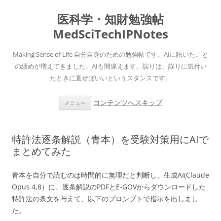
医科学・知財勉強帖
MedSciTechIPNotes
Making Sense of Life 自分自身のための勉強帖です。AIに訊いたこと
の纏めが増えてきました。AIも間違えます。誤りは、誤りに気付い
たときに直せばいいというスタンスです。
コンテンツへスキップ
メニュー
特許法逐条解説（青本）を受験対策用にAIで
まとめてみた
青本を自分で読むのは時間的に無理だと判断し、生成AI(Claude
Opus 4,8）に、逐条解説のPDFとE-GOVからダウンロードした
特許法の条文を与えて、以下のプロンプトで指示を出しまし
た。