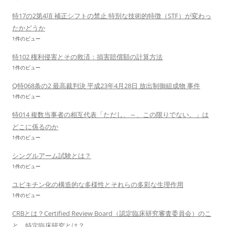
特17の2第4項 補正シフトの禁止 特別な技術的特徴（STF）が変わっ
たかどうか
1件のビュー
特102 権利侵害とその救済：損害賠償額の計算方法
1件のビュー
Q特068条の2 最高裁判決 平成23年4月28日 放出制御組成物 事件
1件のビュー
特014 複数当事者の相互代表「ただし、～、この限りでない。」は
どこに係るのか
1件のビュー
シングルアーム試験とは？
1件のビュー
ユビキチン化の構造的な多様性とそれらの多彩な生理作用
1件のビュー
CRBとは？Certified Review Board（認定臨床研究審査委員会）のこ
と。特定臨床研究とは？