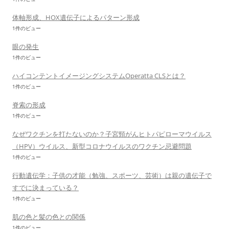
体軸形成、HOX遺伝子によるパターン形成
1件のビュー
眼の発生
1件のビュー
ハイコンテントイメージングシステムOperatta CLSとは？
1件のビュー
脊索の形成
1件のビュー
なぜワクチンを打たないのか？子宮頸がんヒトパピローマウイルス
（HPV）ウイルス、新型コロナウイルスのワクチン忌避問題
1件のビュー
行動遺伝学：子供の才能（勉強、スポーツ、芸術）は親の遺伝子で
すでに決まっている？
1件のビュー
肌の色と髪の色との関係
1件のビュー