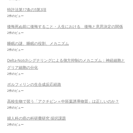
特許法第17条の5第3項
2件のビュー
後悔死ぬ前に後悔すること・人生における 後悔と意思決定の関係
2件のビュー
睡眠の謎、睡眠の役割、メカニズム
2件のビュー
Delta-Notchシグナリングによる側方抑制のメカニズム：神経細胞と
グリア細胞の分化
2件のビュー
ポルフィリンの生合成反応経路
2件のビュー
高校生物で習う「アクチビン＝中胚葉誘導物質」は正しいのか？
2件のビュー
婦人科の癌の科研費研究 採択課題
2件のビュー