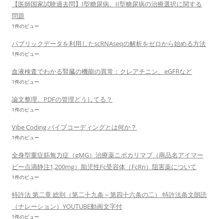
【医師国家試験過去問】I型糖尿病、II型糖尿病の治療選択に関する
問題
1件のビュー
パブリックデータを利用したscRNAseqの解析をゼロから始める方法
1件のビュー
血液検査でわかる腎臓の機能の異常：クレアチニン、eGFRなど
1件のビュー
論文整理、PDFの管理どうしてる？
1件のビュー
Vibe Coding バイブコーディングとは何か？
1件のビュー
全身型重症筋無力症（gMG）治療薬ニポカリマブ（商品名アイマー
ビー点滴静注1,200mg）胎児性Fc受容体（FcRn）阻害薬について
1件のビュー
特許法 第二章 総則（第二十九条～第四十六条の二） 特許法条文朗読
（ナレーション）YOUTUBE動画文字付
1件のビュー