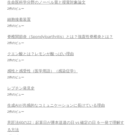
生命医科学分野のノーベル賞と授賞対象論文
2件のビュー
細胞接着装置
2件のビュー
脊椎関節炎（Spondyloarthritis）とは？強直性脊椎炎とは？
2件のビュー
クエン酸とは？レモンが酸っぱい理由
2件のビュー
感性と感受性（医学用語）（感染症学）
2件のビュー
レプチン発見史
2件のビュー
生成AIが共感的なコミュニケーションに長けている理由
2件のビュー
意匠法60の22：起算日が謄本送達の日 vs 確定の日 を一発で理解す
る方法