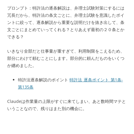
プロンプト：特許法の逐条解説は、弁理士試験対策にするには
冗長だから、特許法の条文ごとに、弁理士試験を意識したポイ
ントに絞って、逐条解説から重要な説明だけを抜き出して、条
文ごとにまとめていってくれる？とりあえず最初の２０条とか
できる？
いきなり全部だと仕事量が重すぎて、利用制限をこえるため、
部分にわけて頼むことにします。部分的に頼んだものをいくつ
か纏めました。
特許法逐条解説のポイント
特許法_逐条ポイント_第1条-
第135条
Claudeは作業量の上限がすぐに来てしまい、あと数時間マテと
いうことなので、残りはまた別の機会に。