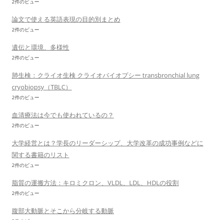
2件のビュー
論文で使える英語表現の目的別まとめ
2件のビュー
遺伝と環境、多様性
2件のビュー
肺生検：クライオ生検 クライオバイオプシー transbronchial lung
cryobiopsy（TBLC）
2件のビュー
血清療法は今でも使われているの？
2件のビュー
大学経営とは？学長のリーダーシップ、大学改革の成功事例などに
関する書籍のリスト
2件のビュー
脂質の運搬方法：キロミクロン、VLDL、LDL、HDLの役割
2件のビュー
腹部大動脈とそこから分岐する動脈