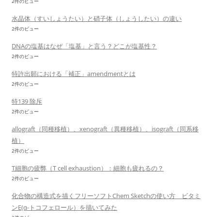
2件のビュー
水晶体（すいしょうたい）と硝子体（しょうしたい）の違い
2件のビュー
DNAの塩基はなぜ「塩基」と言う？どこが塩基性？
2件のビュー
特許出願における「補正」amendmentとは
2件のビュー
特139 除斥
2件のビュー
allograft（同種移植）、xenograft（異種移植）、isograft（同系移
植）
2件のビュー
T細胞の疲弊（T cell exhaustion）：細胞も疲れるの？
2件のビュー
化合物の構造式を描くフリーソフトChem Sketchの使い方 ビタミ
ンE(α-トコフェロール）を描いてみた