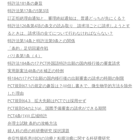
特許法181条の趣旨
特許法第17条の5第3項
訂正拒絶理由通知と、審理終結通知は、普通どっちが先にくる？
特許法126条第4項の条文の読み取り 請求項ごとに請求しようとす
るときは、請求項の全てについて行わなければならない？
特許法第14条と特許法第9条との関係
「条約」足切回避作戦
パリ条第1条（４）
特許法184条の17 PCT外国語特許出願の国内移行後の審査請求
実用新案法48条の8 補正の特例
特184の17 PCT出願の国内移行後の出願審査の請求の時期の制限
PCT規則67.1の規定の趣旨は？(ii)但し書きで、微生物学的方法を除外
した理由
PCT規則64.3 拡大先願はPCTでは採用せず
PCT規則54の2.1(a) 国際予備審査の請求ができる期間
PCT4条(1)(ii) 広域特許
弁理士試験 条約の攻略方法
婦人科の癌の科研費研究 採択課題
炎症性腸疾患(IBD)の治療と粘膜治癒に関する科研費研究