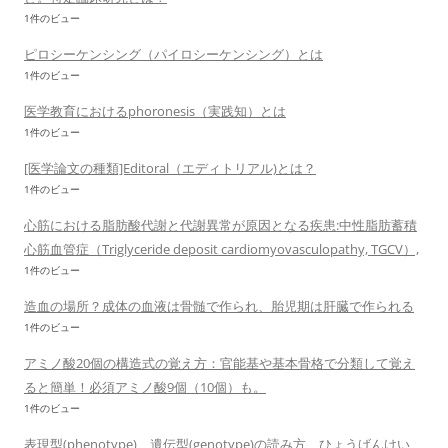
1件のビュー
ピロシーケンシング（パイロシーケンシング）とは
1件のビュー
医学教育におけるphoronesis（実践知）とは
1件のビュー
[医学論文の種類]Editoral（エディトリアル)とは？
1件のビュー
心筋における脂肪酸代謝と代謝異常が原因となる疾患:中性脂肪蓄積
心筋血管症（Triglyceride deposit cardiomyovasculopathy, TGCV）,
1件のビュー
造血の場所？成体の血液は骨髄で作られ、胎児期は肝臓で作られる
1件のビュー
アミノ酸20個の構造式の覚え方：官能基や基本骨格で分類して覚え
ると簡単！必須アミノ酸9個（10個）も。
1件のビュー
表現型(phenotype)、遺伝型(genotype)の読み方 ひょうげんけい