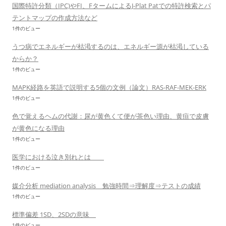
国際特許分類（IPC)やFI、FタームによるJ-Plat Patでの特許検索とパ
テントマップの作成方法など
1件のビュー
うつ病でエネルギーが枯渇するのは、エネルギー源が枯渇している
からか？
1件のビュー
MAPK経路を英語で説明する5個の文例（論文）RAS-RAF-MEK-ERK
1件のビュー
色で覚えるヘムの代謝：尿が黄色くて便が茶色い理由、黄疸で皮膚
が黄色になる理由
1件のビュー
医学における泣き別れとは
1件のビュー
媒介分析 mediation analysis 勉強時間⇒理解度⇒テストの成績
1件のビュー
標準偏差 1SD、2SDの意味
1件のビュー