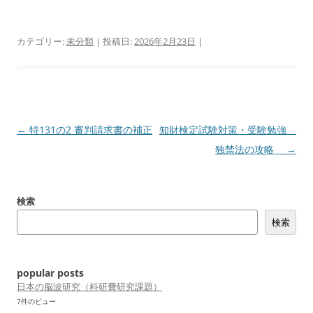
カテゴリー:
未分類
| 投稿日:
2026年2月23日
|
投
←
特131の2 審判請求書の補正
知財検定試験対策・受験勉強
稿
独禁法の攻略
→
ナ
ビ
検索
ゲ
検索
ー
シ
ョ
popular posts
ン
日本の脳波研究（科研費研究課題）
7件のビュー