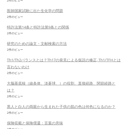
2件のビュー
医師国家試験に出た生化学の問題
2件のビュー
特許法第14条と特許法第9条との関係
2件のビュー
研究のための論文・文献検索の方法
2件のビュー
Th1/Th2バランスとは？Th17の発見による仮説の修正, Th1/TFHとは
言わないわけ
2件のビュー
大脳基底核（線条体、淡蒼球、）の役割、直接経路、関節経路と
は？
2件のビュー
黒人と白人の両親から生まれた子供の肌の色は何色になるのか？
2件のビュー
保険収載と保険償還：言葉の意味