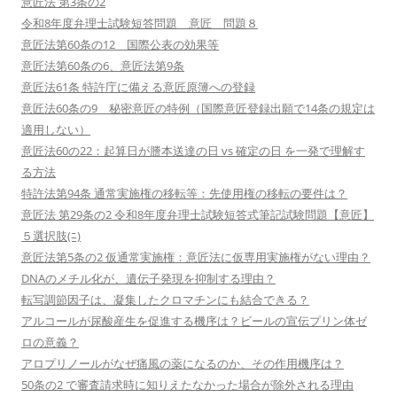
意匠法 第3条の2
令和8年度弁理士試験短答問題 意匠 問題８
意匠法第60条の12 国際公表の効果等
意匠法第60条の6、意匠法第9条
意匠法61条 特許庁に備える意匠原簿への登録
意匠法60条の9 秘密意匠の特例（国際意匠登録出願で14条の規定は
適用しない）
意匠法60の22：起算日が謄本送達の日 vs 確定の日 を一発で理解す
る方法
特許法第94条 通常実施権の移転等：先使用権の移転の要件は？
意匠法 第29条の2 令和8年度弁理士試験短答式筆記試験問題【意匠】
５選択肢(ﾆ)
意匠法第5条の2 仮通常実施権：意匠法に仮専用実施権がない理由？
DNAのメチル化が、遺伝子発現を抑制する理由？
転写調節因子は、凝集したクロマチンにも結合できる？
アルコールが尿酸産生を促進する機序は？ビールの宣伝プリン体ゼ
ロの意義？
アロプリノールがなぜ痛風の薬になるのか、その作用機序は？
50条の2 で審査請求時に知りえたなかった場合が除外される理由