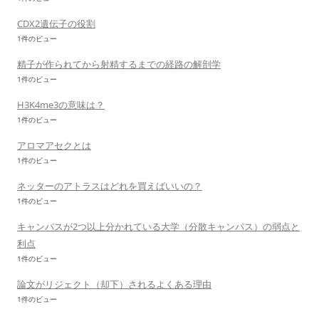
CDX2遺伝子の役割
1件のビュー
精子が作られてから射精するまでの経路の解剖学
1件のビュー
H3K4me3の意味は？
1件のビュー
アロマアセクとは
1件のビュー
ネッターのアトラスはどれを買えばいいの？
1件のビュー
キャンパスが2つ以上分かれている大学（分散キャンパス）の弱点と
利点
1件のビュー
論文がリジェクト（却下）されるよくある理由
1件のビュー