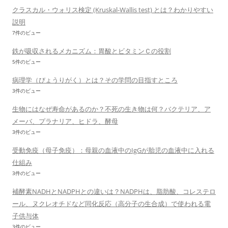
クラスカル・ウォリス検定 (Kruskal-Wallis test) とは？わかりやすい
説明
7件のビュー
鉄が吸収されるメカニズム：胃酸とビタミンＣの役割
5件のビュー
病理学（びょうりがく）とは？その学問の目指すところ
3件のビュー
生物にはなぜ寿命があるのか？不死の生き物は何？バクテリア、ア
メーバ、プラナリア、ヒドラ、酵母
3件のビュー
受動免疫（母子免疫）：母親の血液中のIgGが胎児の血液中に入れる
仕組み
3件のビュー
補酵素NADHとNADPHとの違いは？NADPHは、脂肪酸、コレステロ
ール、ヌクレオチドなど同化反応（高分子の生合成）で使われる電
子供与体
3件のビュー