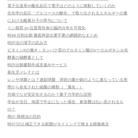
電子伝達系や酸化反応で電子はどのように移動していくのか
生化学の反応「グルコースの酸化」で取り出されるエネルギーの量
における酸素分子の寄与について
リン脂質 sn 位置異性体の脳内分布を可視化
特44 分割出願 書面再提出要不要の網羅的なまとめ
特許法の漢字の読み方
ビタミンKの働き：タンパク質のグルタミン酸のγーカルボキシル化
酵素の補酵素として
特許出願書類作成支援AIサービス
新生児メレナとは
レンサ球菌とは？連鎖球菌、球状の菌が鎖のように連なっている形
態から命名された細菌の種類（「属名」）
共鳴でなぜ安定化するのか？量子力学的な説明
学会が当日、地震で中止になった場合、参加費は払い戻されるも
の？
商01 商標法の目的
特017の2 補正できる範囲がタイミングで狭まる根拠条文