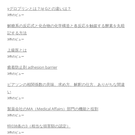
γグロブリンとは？Ig Gとの違いは？
3件のビュー
解糖系の反応式と化合物の化学構造と各反応を触媒する酵素を丸暗
記する方法
3件のビュー
上級医とは
3件のビュー
癒着防止剤 adhesion barrier
3件のビュー
ピアソンの相関係数の意味、求め方、解釈の仕方、ありがちな間違
い
3件のビュー
製薬会社のMA（Medical Affairs）部門の機能と役割
3件のビュー
特038条の3（相当な損害額の認定）
3件のビュー