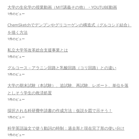
大学の生化学の授業動画（MIT講義その他）・YOUTUBE動画
1件のビュー
ChemSketchでデンプンやグリコーゲンの構造式（グルコシド結合）
を描く方法
1件のビュー
私立大学等改革総合支援事業とは
1件のビュー
グルコース－アラニン回路と乳酸回路（コリ回路）との違い
1件のビュー
大学の期末試験（本試験）、追試験、再試験、レポート、単位を落
としそう学生の救済処置
1件のビュー
採択される科研費申請書の作成方法：仮説を図で示そう！
1件のビュー
科学英語論文で使う動詞の時制：過去形と現在完了形の使い分け
1件のビュー