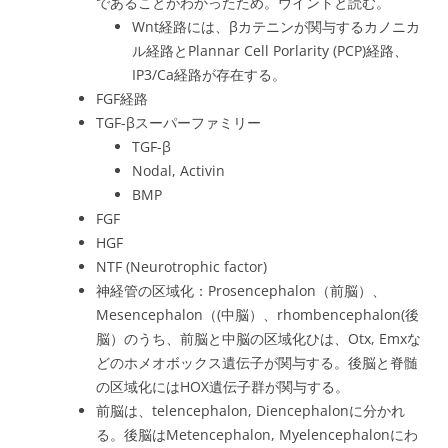
であることがわかったため。ウイントと読む。
Wnt経路には、βカテニンが関与するカノニカ
ル経路とPlannar Cell Porlarity (PCP)経路、
IP3/Ca経路が存在する。
FGF経路
TGF-βスーパーファミリー
TGF-β
Nodal, Activin
BMP
FGF
HGF
NTF (Neurotrophic factor)
神経管の区域化：Prosencephalon（前脳）、
Mesencephalon（(中脳）、rhombencephalon(後
脳）のうち、前脳と中脳の区域化ひは、Otx, Emxな
どのホメオボックス遺伝子が関与する。後脳と脊髄
の区域化にはHOX遺伝子群が関与する。
前脳は、telencephalon, Diencephalonに分かれ
る。後脳はMetencephalon, Myelencephalonにわ