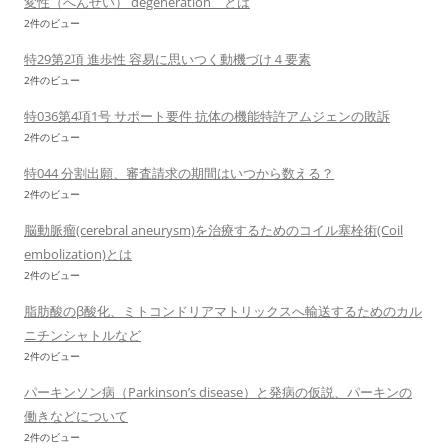
変性（へんせい） degeneration とは
2件のビュー
特29第2項 進歩性 容易に思いつく動機づけ４要素
2件のビュー
特036第4項1号 サポート要件 抗体の機能特許アムジェンの敗訴
2件のビュー
特044 分割出願、審査請求の期間はいつから数える？
2件のビュー
脳動脈瘤(cerebral aneurysm)を治療するためのコイル塞栓術(Coil
embolization)とは
2件のビュー
脂肪酸のβ酸化、ミトコンドリアマトリックスへ輸送するためのカル
ニチンシャトルなど
2件のビュー
パーキンソン病（Parkinson’s disease）と発病の仮説、パーキンの
働きなどについて
2件のビュー