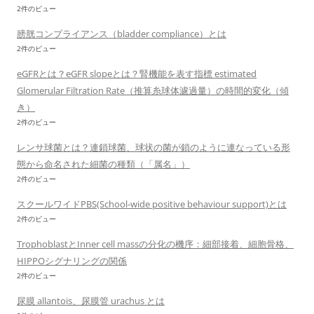
2件のビュー
膀胱コンプライアンス（bladder compliance）とは
2件のビュー
eGFRとは？eGFR slopeとは？腎機能を表す指標 estimated
Glomerular Filtration Rate（推算糸球体濾過量）の時間的変化（傾
き）
2件のビュー
レンサ球菌とは？連鎖球菌、球状の菌が鎖のように連なっている形
態から命名された細菌の種類（「属名」）
2件のビュー
スクールワイドPBS(School-wide positive behaviour support)とは
2件のビュー
TrophoblastとInner cell massの分化の機序：細部接着、細胞骨格、
HIPPOシグナリングの関係
2件のビュー
尿膜 allantois、尿膜管 urachus とは