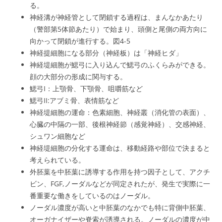
る。
神経溝が神経管として閉鎖する過程は、まんなかあたり
（警部第5体節あたり）で始まり、頭側と尾側の両方向に
向かって閉鎖が進行する。図4-5
神経提細胞になる部分（神経板）は「神経ヒダ」
神経堤細胞が鰓弓に入り込んで鰓弓のふくらみができる。
顔の大部分の形成に関与する。
鰓弓I：上顎骨、下顎骨、咀嚼筋など
鰓弓II:アブミ骨、表情筋など
神経堤細胞の運命：色素細胞、神経叢（消化管の表面）、
心臓の中隔の一部、後根神経節（感覚神経）、交感神経、
シュワン細胞など
神経堤細胞の分化する運命は、移動経路や部位で決まると
考えられている。
外胚葉を中胚葉に誘導する作用を持つ因子として、アクチ
ビン、FGF,ノーダルなどが同定されたが、発生で実際に一
番重要な働きをしているのはノーダル。
ノーダル濃度が高いと中胚葉のなかでも特に背側中胚葉、
オーガナイザーや脊索が誘導される。ノーダルの濃度が中