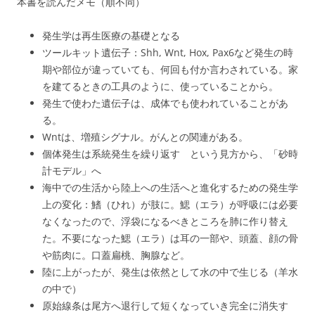
本書を読んだメモ（順不同）
発生学は再生医療の基礎となる
ツールキット遺伝子：Shh, Wnt, Hox, Pax6など発生の時
期や部位が違っていても、何回も付か言わされている。家
を建てるときの工具のように、使っていることから。
発生で使わた遺伝子は、成体でも使われていることがあ
る。
Wntは、増殖シグナル。がんとの関連がある。
個体発生は系統発生を繰り返す という見方から、「砂時
計モデル」へ
海中での生活から陸上への生活へと進化するための発生学
上の変化：鰭（ひれ）が肢に。鰓（エラ）が呼吸には必要
なくなったので、浮袋になるべきところを肺に作り替え
た。不要になった鰓（エラ）は耳の一部や、頭蓋、顔の骨
や筋肉に。口蓋扁桃、胸腺など。
陸に上がったが、発生は依然として水の中で生じる（羊水
の中で）
原始線条は尾方へ退行して短くなっていき完全に消失す