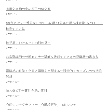
2件のビュー
有機化合物の中の原子の酸化数
2件のビュー
t検定とは？一番分かりやすい説明：t分布に従う検定量Tをつくって
検定する方法
2件のビュー
胎児期におけるヒトの顔の発生
2件のビュー
非常勤講師や外部セミナー講師を依頼するときの委嘱状の書き方
2件のビュー
満腹感の科学：空腹と満腹を支配する生理学的メカニズムの包括的
解析
2件のビュー
特70条1項 全要件充足の原則
2件のビュー
心筋シンチグラフィー（心臓核医学）（心シンチ）
2件のビュー