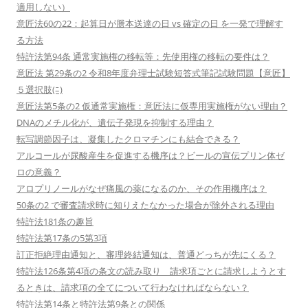
適用しない）
意匠法60の22：起算日が謄本送達の日 vs 確定の日 を一発で理解す
る方法
特許法第94条 通常実施権の移転等：先使用権の移転の要件は？
意匠法 第29条の2 令和8年度弁理士試験短答式筆記試験問題【意匠】
５選択肢(ﾆ)
意匠法第5条の2 仮通常実施権：意匠法に仮専用実施権がない理由？
DNAのメチル化が、遺伝子発現を抑制する理由？
転写調節因子は、凝集したクロマチンにも結合できる？
アルコールが尿酸産生を促進する機序は？ビールの宣伝プリン体ゼ
ロの意義？
アロプリノールがなぜ痛風の薬になるのか、その作用機序は？
50条の2 で審査請求時に知りえたなかった場合が除外される理由
特許法181条の趣旨
特許法第17条の5第3項
訂正拒絶理由通知と、審理終結通知は、普通どっちが先にくる？
特許法126条第4項の条文の読み取り 請求項ごとに請求しようとす
るときは、請求項の全てについて行わなければならない？
特許法第14条と特許法第9条との関係