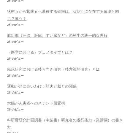
2件のビュー
状態ｎから状態ｎへ遷移する確率は、状態ｎに存在する確率と同
じ？違う？
2件のビュー
腺組織（汗腺、肝臓、すい臓など）の発生の統一的な理解
2件のビュー
（医学における）フェノタイプとは？
2件のビュー
臨床研究における後ろ向き研究（後方視的研究）とは
2件のビュー
運動が頭に良いわけ：筋肉と脳との関係
2件のビュー
大腸がん患者へのステント留置術
2件のビュー
科研費研究計画調書（申請書）研究者の遂行能力（業績欄）の書き
方