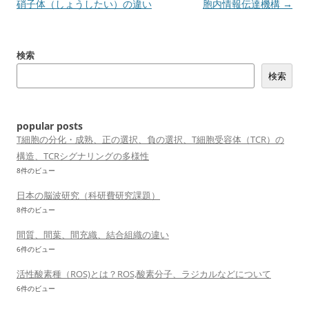
稿
硝子体（しょうしたい）の違い
胞内情報伝達機構
→
ナ
ビ
検索
ゲ
検索
ー
シ
ョ
popular posts
ン
T細胞の分化・成熟、正の選択、負の選択、T細胞受容体（TCR）の
構造、TCRシグナリングの多様性
8件のビュー
日本の脳波研究（科研費研究課題）
8件のビュー
間質、間葉、間充織、結合組織の違い
6件のビュー
活性酸素種（ROS)とは？ROS,酸素分子、ラジカルなどについて
6件のビュー