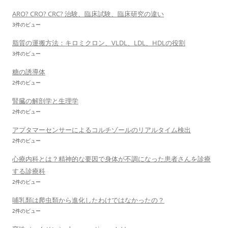
ARO? CRO? CRC? 治験、臨床試験、臨床研究の違い
3件のビュー
脂質の運搬方法：キロミクロン、VLDL、LDL、HDLの役割
3件のビュー
糖の誘導体
2件のビュー
腎臓の解剖学と生理学
2件のビュー
アプタマーセンサーによるコルチゾールのリアルタイム検出
2件のビュー
心療内科とは？精神的な要因で身体が不調になった患者さんを診療
する診療科
2件のビュー
哺乳類は爬虫類から進化したわけではなかったの？
2件のビュー