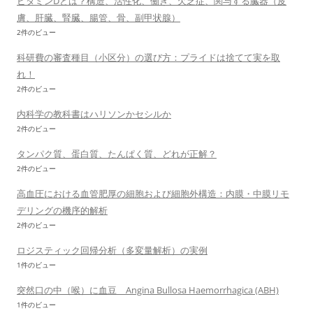
ビタミンDとは？構造、活性化、働き、欠乏症、関与する臓器（皮
膚、肝臓、腎臓、腸管、骨、副甲状腺）
2件のビュー
科研費の審査種目（小区分）の選び方：プライドは捨てて実を取
れ！
2件のビュー
内科学の教科書はハリソンかセシルか
2件のビュー
タンパク質、蛋白質、たんぱく質、どれが正解？
2件のビュー
高血圧における血管肥厚の細胞および細胞外構造：内膜・中膜リモ
デリングの機序的解析
2件のビュー
ロジスティック回帰分析（多変量解析）の実例
1件のビュー
突然口の中（喉）に血豆 Angina Bullosa Haemorrhagica (ABH)
1件のビュー