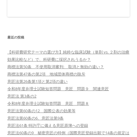
最近の投稿
【科研費研究テーマの選び方】純粋な臨床試験（単剤 vs. ２剤の治療
効果比較など）で、科研費に採択されうるか？
商標法第50条 不使用取消審判: 取消と無効の違い？
商標法第47条の第2項 地域団体商標の除斥
意匠法第26条第1項と第2項の違い
令和8年度弁理士試験短答問題 意匠 問題９ 関連意匠
意匠法 第3条の2
令和8年度弁理士試験短答問題 意匠 問題８
意匠法第60条の12 国際公表の効果等
意匠法第60条の6、意匠法第9条
意匠法61条 特許庁に備える意匠原簿への登録
意匠法60条の9 秘密意匠の特例（国際意匠登録出願で14条の規定は