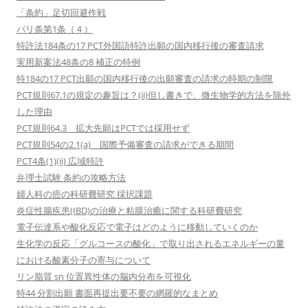
「条約」足切回避作戦
パリ条第1条（４）
特許法184条の17 PCT外国語特許出願の国内移行後の審査請求
実用新案法48条の8 補正の特例
特184の17 PCT出願の国内移行後の出願審査の請求の時期の制限
PCT規則67.1の規定の趣旨は？(ii)但し書きで、微生物学的方法を除外
した理由
PCT規則64.3 拡大先願はPCTでは採用せず
PCT規則54の2.1(a) 国際予備審査の請求ができる期間
PCT4条(1)(ii) 広域特許
弁理士試験 条約の攻略方法
婦人科の癌の科研費研究 採択課題
炎症性腸疾患(IBD)の治療と粘膜治癒に関する科研費研究
電子伝達系や酸化反応で電子はどのように移動していくのか
生化学の反応「グルコースの酸化」で取り出されるエネルギーの量
における酸素分子の寄与について
リン脂質 sn 位置異性体の脳内分布を可視化
特44 分割出願 書面再提出要不要の網羅的なまとめ