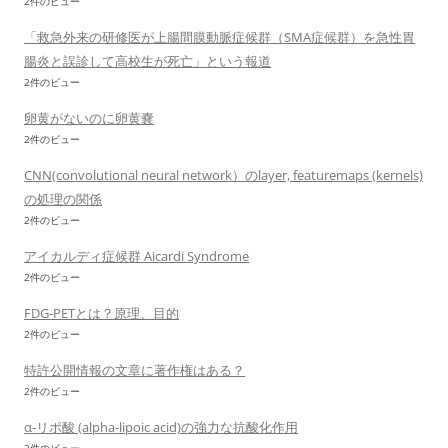
2件のビュー
「救急外来の研修医が上腸間膜動脈症候群（SMA症候群）を急性胃
腸炎と誤診して高校生が死亡」という報道
2件のビュー
卵黄がないのに卵黄嚢
2件のビュー
CNN(convolutional neural network）のlayer, featuremaps (kernels)
の処理の関係
2件のビュー
アイカルディ症候群 Aicardi Syndrome
2件のビュー
FDG-PETとは？原理、目的
2件のビュー
特許公開情報の文章に著作権はある？
2件のビュー
α-リポ酸 (alpha-lipoic acid)の強力な抗酸化作用