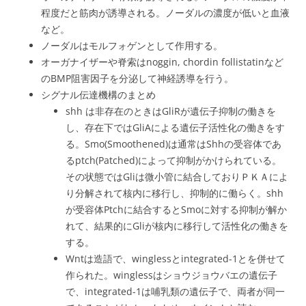
程度だと筋肉が誘導される。ノーダルの濃度が低いと血液
など。
ノーダルはモルフォゲンとして作用する。
オーガナイザーや脊索はnoggin, chordin follistatinなど
のBMP阻害因子を分泌して神経誘導を行う。
シグナル伝達機構のまとめ
shh は非存在のときはGliRが遺伝子抑制の働きを
し、存在下ではGliAによる遺伝子活性化の働きをす
る。Smo(Smoothened)は通常はShhの受容体であ
るptch(Patched)によって抑制がかけられている。
その状態ではGliは微小管に結合しておりＰＫＡによ
り分解されて核内に移行し、抑制的に働らく。shh
が受容体Ptchに結合するとSmoに対する抑制が解か
れて、結果的にGliが核内に移行して活性化の働きを
する。
Wntは造語で、winglessとintegrated-1とを併せて
作られた。winglessはショウジョウバエの遺伝子
で、integrated-1は哺乳類の遺伝子で、両者が同一