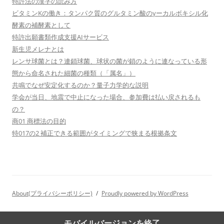
特許法の漢字の読み方
ビタミンKの働き：タンパク質のグルタミン酸のγーカルボキシル化
酵素の補酵素として
特許出願書類作成支援AIサービス
新生児メレナとは
レンサ球菌とは？連鎖球菌、球状の菌が鎖のように連なっている形
態から命名された細菌の種類（「属名」）
共鳴でなぜ安定化するのか？量子力学的な説明
学会が当日、地震で中止になった場合、参加費は払い戻されるも
の？
商01 商標法の目的
特017の2 補正できる範囲がタイミングで狭まる根拠条文
About(プライバシーポリシー)
Proudly powered by WordPress
モバイルバージョンを終了