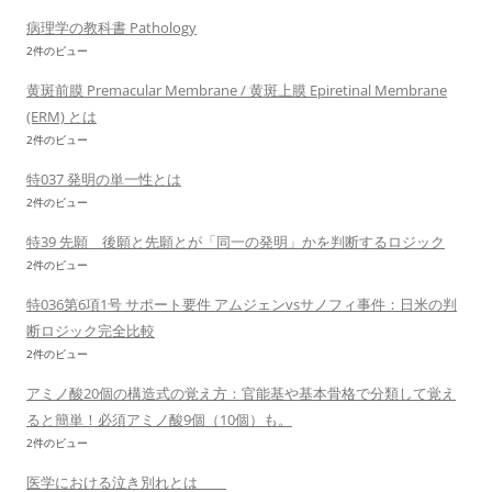
病理学の教科書 Pathology
2件のビュー
黄斑前膜 Premacular Membrane / 黄斑上膜 Epiretinal Membrane
(ERM) とは
2件のビュー
特037 発明の単一性とは
2件のビュー
特39 先願 後願と先願とが「同一の発明」かを判断するロジック
2件のビュー
特036第6項1号 サポート要件 アムジェンvsサノフィ事件：日米の判
断ロジック完全比較
2件のビュー
アミノ酸20個の構造式の覚え方：官能基や基本骨格で分類して覚え
ると簡単！必須アミノ酸9個（10個）も。
2件のビュー
医学における泣き別れとは