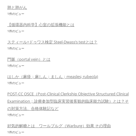
肺と肺がん
1件のビュー
【循環器内科学】心室の拡張機能とは
1件のビュー
スティール=ドゥワス検定 Steel-Dwass’s testとは？
1件のビュー
門脈（portal vein）とは
1件のビュー
はしか（麻疹；麻しん；ましん；measles; rubeola)
1件のビュー
POST-CC OSCE（Post-Clinical Clerkship Objective Structured Clinical
Examination；診療参加型臨床実習後客観的臨床能力試験）とは？そ
の対策方法、合格体験記など
1件のビュー
好気的解糖とは ワールブルグ（Warburg）効果 その理由
1件のビュー