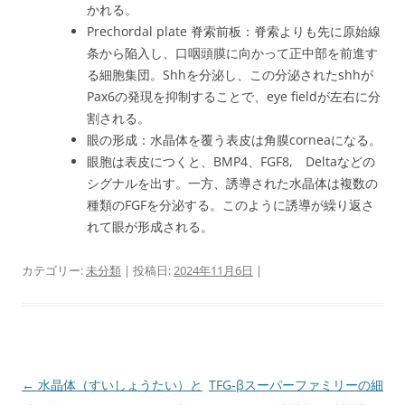
かれる。
Prechordal plate 脊索前板：脊索よりも先に原始線
条から陥入し、口咽頭膜に向かって正中部を前進す
る細胞集団。Shhを分泌し、この分泌されたshhが
Pax6の発現を抑制することで、eye fieldが左右に分
割される。
眼の形成：水晶体を覆う表皮は角膜corneaになる。
眼胞は表皮につくと、BMP4、FGF8, Deltaなどの
シグナルを出す。一方、誘導された水晶体は複数の
種類のFGFを分泌する。このように誘導が繰り返さ
れて眼が形成される。
カテゴリー:
未分類
| 投稿日:
2024年11月6日
|
投
←
水晶体（すいしょうたい）と
TFG-βスーパーファミリーの細