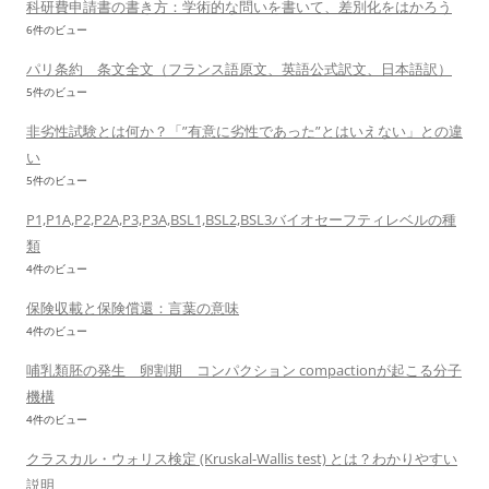
科研費申請書の書き方：学術的な問いを書いて、差別化をはかろう
6件のビュー
パリ条約 条文全文（フランス語原文、英語公式訳文、日本語訳）
5件のビュー
非劣性試験とは何か？「”有意に劣性であった”とはいえない」との違
い
5件のビュー
P1,P1A,P2,P2A,P3,P3A,BSL1,BSL2,BSL3バイオセーフティレベルの種
類
4件のビュー
保険収載と保険償還：言葉の意味
4件のビュー
哺乳類胚の発生 卵割期 コンパクション compactionが起こる分子
機構
4件のビュー
クラスカル・ウォリス検定 (Kruskal-Wallis test) とは？わかりやすい
説明