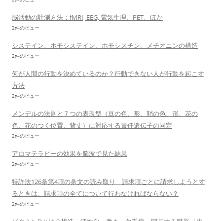
脳活動の計測方法：fMRI, EEG, 電気生理、PET、ほか
2件のビュー
システイン、ホモシステイン、ホモシスチン、メチオニンの構造
2件のビュー
何が人間の行動を決めているのか？行動できない人が行動を起こす
方法
2件のビュー
メンデルの法則と７つの表現型（豆の色、形、鞘の色、形、花の
色、花のつく位置、背丈）に対応する責任遺伝子の同定
2件のビュー
アロマテラピーの効果を脳波で見た結果
2件のビュー
特許法126条第4項の条文の読み取り 請求項ごとに請求しようとす
るときは、請求項の全てについて行わなければならない？
2件のビュー