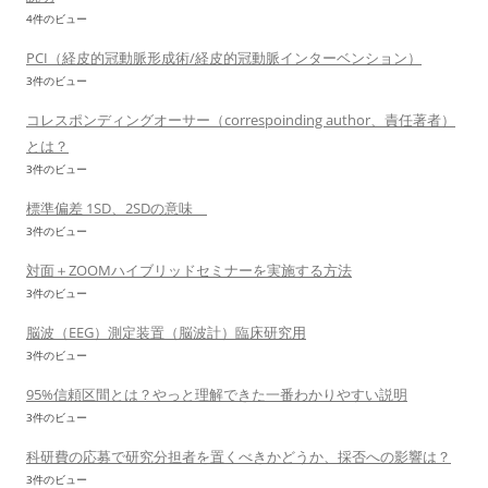
4件のビュー
PCI（経皮的冠動脈形成術/経皮的冠動脈インターベンション）
3件のビュー
コレスポンディングオーサー（correspoinding author、責任著者）
とは？
3件のビュー
標準偏差 1SD、2SDの意味
3件のビュー
対面＋ZOOMハイブリッドセミナーを実施する方法
3件のビュー
脳波（EEG）測定装置（脳波計）臨床研究用
3件のビュー
95%信頼区間とは？やっと理解できた一番わかりやすい説明
3件のビュー
科研費の応募で研究分担者を置くべきかどうか、採否への影響は？
3件のビュー