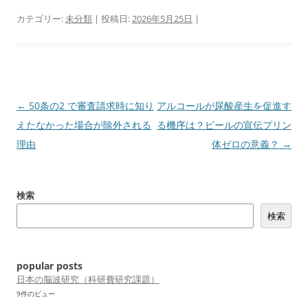
カテゴリー:
未分類
| 投稿日:
2026年5月25日
|
投
←
50条の2 で審査請求時に知り
アルコールが尿酸産生を促進す
稿
えたなかった場合が除外される
る機序は？ビールの宣伝プリン
ナ
理由
体ゼロの意義？
→
ビ
ゲ
検索
ー
検索
シ
ョ
ン
popular posts
日本の脳波研究（科研費研究課題）
9件のビュー