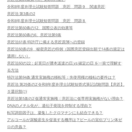
令和8年度弁理士試験短答問題 意匠 問題９ 関連意匠
意匠法 第3条の2
令和8年度弁理士試験短答問題 意匠 問題８
意匠法第60条の12 国際公表の効果等
意匠法第60条の6、意匠法第9条
意匠法61条 特許庁に備える意匠原簿への登録
意匠法60条の9 秘密意匠の特例（国際意匠登録出願で14条の規定は
適用しない）
意匠法60の22：起算日が謄本送達の日 vs 確定の日 を一発で理解す
る方法
特許法第94条 通常実施権の移転等：先使用権の移転の要件は？
意匠法 第29条の2 令和8年度弁理士試験短答式筆記試験問題【意匠】
５選択肢(ﾆ)
意匠法第5条の2 仮通常実施権：意匠法に仮専用実施権がない理由？
DNAのメチル化が、遺伝子発現を抑制する理由？
転写調節因子は、凝集したクロマチンにも結合できる？
アルコールが尿酸産生を促進する機序は？ビールの宣伝プリン体ゼ
ロの意義？