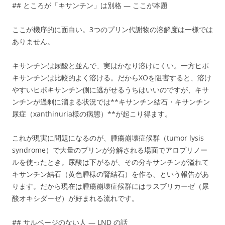
## ところが「キサンチン」は別格 — ここが本題
ここが機序的に面白い。3つのプリン代謝物の溶解度は一様では
ありません。
キサンチンは尿酸と並んで、実はかなり溶けにくい。一方ヒポ
キサンチンは比較的よく溶ける。だからXOを阻害すると、溶け
やすいヒポキサンチン側に逃がせるうちはいいのですが、キサ
ンチンが過剰に溜まる状況では**キサンチン結石・キサンチン
尿症（xanthinuria様の病態）**が起こり得ます。
これが現実に問題になるのが、腫瘍崩壊症候群（tumor lysis
syndrome）で大量のプリンが分解される場面でアロプリノー
ルを使ったとき。尿酸は下がるが、その分キサンチンが溢れて
キサンチン結石（黄色腫様の腎結石）を作る、という報告があ
ります。だから現在は腫瘍崩壊症候群にはラスブリカーゼ（尿
酸オキシダーゼ）が好まれる流れです。
## サルベージのない人 — LND の話