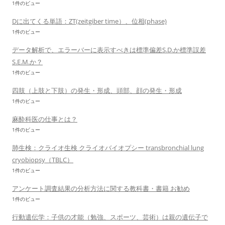
1件のビュー
Dに出てくる単語：ZT(zeitgiber time）、位相(phase)
1件のビュー
データ解析で、エラーバーに表示すべきは標準偏差S.D.か標準誤差
S.E.M.か？
1件のビュー
四肢（上肢と下肢）の発生・形成、頭部、顔の発生・形成
1件のビュー
麻酔科医の仕事とは？
1件のビュー
肺生検：クライオ生検 クライオバイオプシー transbronchial lung
cryobiopsy（TBLC）
1件のビュー
アンケート調査結果の分析方法に関する教科書・書籍 お勧め
1件のビュー
行動遺伝学：子供の才能（勉強、スポーツ、芸術）は親の遺伝子で