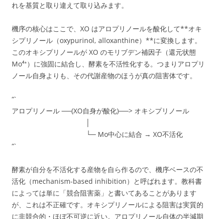
れを基質と取り違えて取り込みます。
機序の核心はここで、XO はアロプリノールを酸化して**オキ
シプリノール（oxypurinol, alloxanthine）**に変換します。
このオキシプリノールが XO のモリブデン補因子（還元状態
Mo⁴⁺）に強固に結合し、酵素を不活性化する。つまりアロプリ
ノール自身よりも、その代謝産物のほうが真の阻害体です。
“`
アロプリノール ──(XO自身が酸化)──> オキシプリノール
│
└─ Mo中心に結合 → XO不活化
“`
酵素が自分を不活化する産物を自ら作るので、機序ベースの不
活化（mechanism-based inhibition）と呼ばれます。教科書
によっては単に「競合阻害薬」と書いてあることがあります
が、これは不正確です。オキシプリノールによる阻害は実質的
に非競合的・ほぼ不可逆に近い。アロプリノール自体の半減期