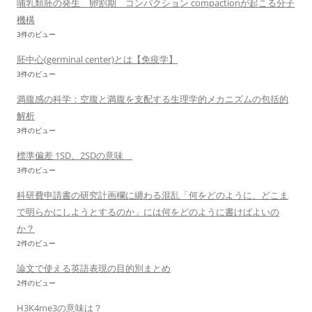
哺乳類胚の発生 卵割期 コンパクション compactionが起こる分子
機構
3件のビュー
胚中心(germinal center)とは【免疫学】
3件のビュー
満腹感の科学：空腹と満腹を支配する生理学的メカニズムの包括的
解析
3件のビュー
標準偏差 1SD、2SDの意味
3件のビュー
科研費申請書の研究計画欄に纏わる混乱「何をどのように、どこま
で明らかにしようとするのか」には何をどのように書けばよいの
か？
2件のビュー
論文で使える英語表現の目的別まとめ
2件のビュー
H3K4me3の意味は？