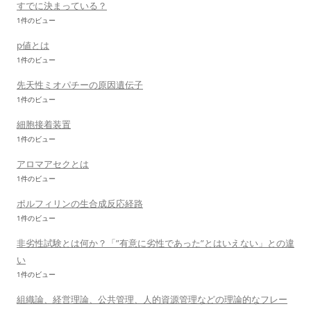
すでに決まっている？
1件のビュー
p値とは
1件のビュー
先天性ミオパチーの原因遺伝子
1件のビュー
細胞接着装置
1件のビュー
アロマアセクとは
1件のビュー
ポルフィリンの生合成反応経路
1件のビュー
非劣性試験とは何か？「”有意に劣性であった”とはいえない」との違
い
1件のビュー
組織論、経営理論、公共管理、人的資源管理などの理論的なフレー