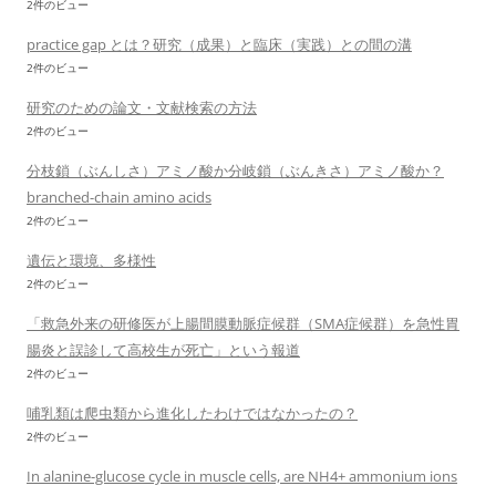
2件のビュー
practice gap とは？研究（成果）と臨床（実践）との間の溝
2件のビュー
研究のための論文・文献検索の方法
2件のビュー
分枝鎖（ぶんしさ）アミノ酸か分岐鎖（ぶんきさ）アミノ酸か？
branched-chain amino acids
2件のビュー
遺伝と環境、多様性
2件のビュー
「救急外来の研修医が上腸間膜動脈症候群（SMA症候群）を急性胃
腸炎と誤診して高校生が死亡」という報道
2件のビュー
哺乳類は爬虫類から進化したわけではなかったの？
2件のビュー
In alanine-glucose cycle in muscle cells, are NH4+ ammonium ions