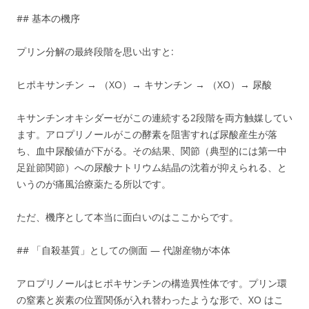
## 基本の機序
プリン分解の最終段階を思い出すと:
ヒポキサンチン → （XO）→ キサンチン → （XO）→ 尿酸
キサンチンオキシダーゼがこの連続する2段階を両方触媒してい
ます。アロプリノールがこの酵素を阻害すれば尿酸産生が落
ち、血中尿酸値が下がる。その結果、関節（典型的には第一中
足趾節関節）への尿酸ナトリウム結晶の沈着が抑えられる、と
いうのが痛風治療薬たる所以です。
ただ、機序として本当に面白いのはここからです。
## 「自殺基質」としての側面 — 代謝産物が本体
アロプリノールはヒポキサンチンの構造異性体です。プリン環
の窒素と炭素の位置関係が入れ替わったような形で、XO はこ