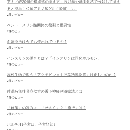
アミノ酸20個の構造式の覚え方：官能基や基本骨格で分類して覚え
ると簡単！必須アミノ酸9個（10個）も。
2件のビュー
ペントースリン酸回路の役割と重要性
2件のビュー
血清療法は今でも使われているの？
2件のビュー
インスリンの働きとは？「インスリンは同化ホルモン」
2件のビュー
高校生物で習う「アクチビン＝中胚葉誘導物質」は正しいのか？
2件のビュー
睡眠時無呼吸症候群の舌下神経刺激療法とは
2件のビュー
「施策」の読みは、「せさく」？「施行」は？
2件のビュー
ポルチオ(子宮口、子宮頚部）