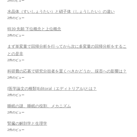
2件のビュー
水晶体（すいしょうたい）と硝子体（しょうしたい）の違い
2件のビュー
特39 先願 下位概念と上位概念
2件のビュー
まず単変量で回帰分析を行ってから次に多変量の回帰分析をするこ
との是非
2件のビュー
科研費の応募で研究分担者を置くべきかどうか、採否への影響は？
2件のビュー
[医学論文の種類]Editoral（エディトリアル)とは？
2件のビュー
睡眠の謎、睡眠の役割、メカニズム
2件のビュー
腎臓の解剖学と生理学
2件のビュー