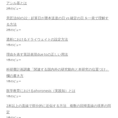
アシル基とは
2件のビュー
意匠法60の22：起算日が謄本送達の日 vs 確定の日 を一発で理解す
る方法
2件のビュー
透析におけるドライウェイトの設定方法
1件のビュー
理由を表す英語表現due toの正しい用法
1件のビュー
科研費計画調書「関連する国内外の研究動向と本研究の位置づけ」
欄の書き方
1件のビュー
医学教育におけるphoronesis（実践知）とは
1件のビュー
2本以上の直線で部分的に近似する方法 複数の回帰直線の境界の同
定
1件のビュー