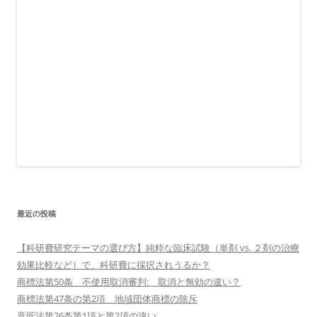
最近の投稿
【科研費研究テーマの選び方】純粋な臨床試験（単剤 vs. ２剤の治療
効果比較など）で、科研費に採択されうるか？
商標法第50条 不使用取消審判: 取消と無効の違い？
商標法第47条の第2項 地域団体商標の除斥
意匠法第26条第1項と第2項の違い