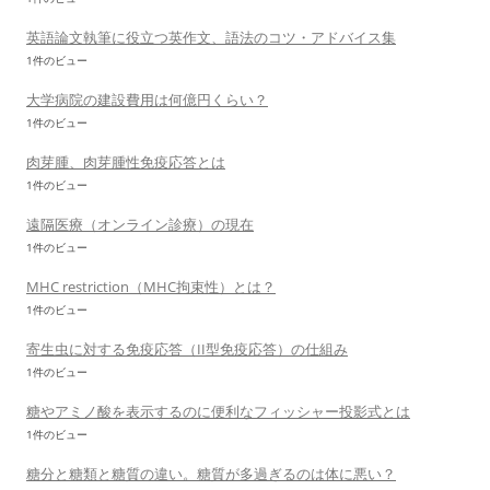
英語論文執筆に役立つ英作文、語法のコツ・アドバイス集
1件のビュー
大学病院の建設費用は何億円くらい？
1件のビュー
肉芽腫、肉芽腫性免疫応答とは
1件のビュー
遠隔医療（オンライン診療）の現在
1件のビュー
MHC restriction（MHC拘束性）とは？
1件のビュー
寄生虫に対する免疫応答（II型免疫応答）の仕組み
1件のビュー
糖やアミノ酸を表示するのに便利なフィッシャー投影式とは
1件のビュー
糖分と糖類と糖質の違い。糖質が多過ぎるのは体に悪い？