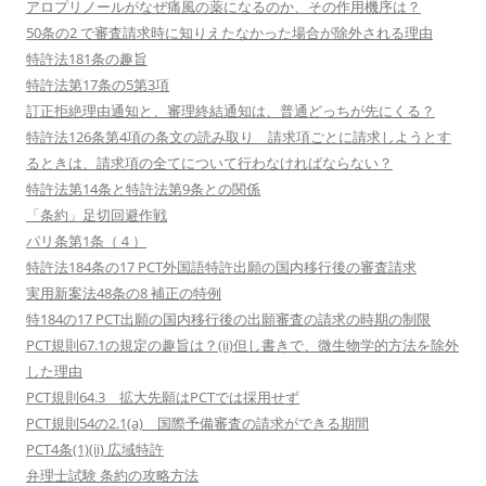
アロプリノールがなぜ痛風の薬になるのか、その作用機序は？
50条の2 で審査請求時に知りえたなかった場合が除外される理由
特許法181条の趣旨
特許法第17条の5第3項
訂正拒絶理由通知と、審理終結通知は、普通どっちが先にくる？
特許法126条第4項の条文の読み取り 請求項ごとに請求しようとす
るときは、請求項の全てについて行わなければならない？
特許法第14条と特許法第9条との関係
「条約」足切回避作戦
パリ条第1条（４）
特許法184条の17 PCT外国語特許出願の国内移行後の審査請求
実用新案法48条の8 補正の特例
特184の17 PCT出願の国内移行後の出願審査の請求の時期の制限
PCT規則67.1の規定の趣旨は？(ii)但し書きで、微生物学的方法を除外
した理由
PCT規則64.3 拡大先願はPCTでは採用せず
PCT規則54の2.1(a) 国際予備審査の請求ができる期間
PCT4条(1)(ii) 広域特許
弁理士試験 条約の攻略方法