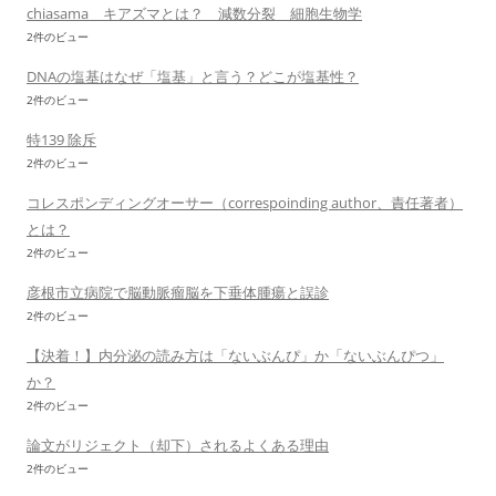
chiasama キアズマとは？ 減数分裂 細胞生物学
2件のビュー
DNAの塩基はなぜ「塩基」と言う？どこが塩基性？
2件のビュー
特139 除斥
2件のビュー
コレスポンディングオーサー（correspoinding author、責任著者）
とは？
2件のビュー
彦根市立病院で脳動脈瘤脳を下垂体腫瘍と誤診
2件のビュー
【決着！】内分泌の読み方は「ないぶんぴ」か「ないぶんぴつ」
か？
2件のビュー
論文がリジェクト（却下）されるよくある理由
2件のビュー