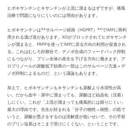
ヒポキサンチンとキサンチンが上流に溜まるはずですが、痛風
治療で問題になりにくいのには理由があります。
ヒポキサンチンは**サルベージ経路（HGPRT）**でIMPに再利
用される逃げ道があります。XOがブロックされてヒポキサンチ
ンが溜まると、PRPPを使ってIMPに戻る方向の利用が促進され
る。これはむしろ好都合で、デノボ合成のフィードバック抑制
にもつながり、プリン全体の産生を下げる方向に働きます。ア
ロプリノールの尿酸低下効果の一部はこのサルベージ亢進＋デ
ノボ抑制によるものだ、という議論もあります。
加えて、ヒポキサンチンもキサンチンも尿酸より水溶性が高
い。だから血中・尿中に溜まっても、尿酸ほど結晶化（沈着）
しにくい。これが「上流が溜まっても痛風的には困りにくい」
最大の理由です。先生が好まれる「分子の物性→病態」の筋で
いうと、尿酸が悪さをするのは溶解度が低いせいで、その手前
のプリン塩基はそこまで溶けにくくない、ということです。