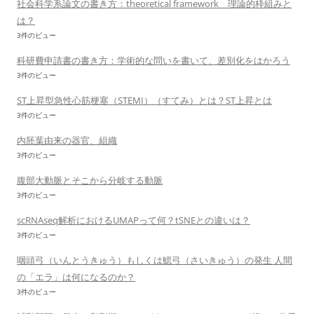
社会科学系論文の書き方：theoretical framework 理論的枠組みと
は？
3件のビュー
科研費申請書の書き方：学術的な問いを書いて、差別化をはかろう
3件のビュー
ST上昇型急性心筋梗塞（STEMI）（すてみ）とは？ST上昇とは
3件のビュー
内胚葉由来の器官、組織
3件のビュー
腹部大動脈とそこから分岐する動脈
3件のビュー
scRNAseq解析におけるUMAPって何？tSNEとの違いは？
3件のビュー
咽頭弓（いんとうきゅう）もしくは鰓弓（さいきゅう）の発生 人間
の「エラ」は何になるのか？
3件のビュー