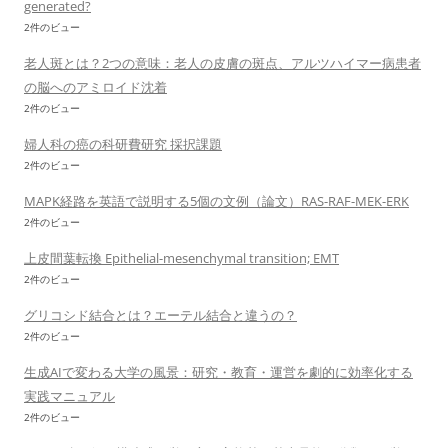
generated?
2件のビュー
老人斑とは？2つの意味：老人の皮膚の斑点、アルツハイマー病患者
の脳へのアミロイド沈着
2件のビュー
婦人科の癌の科研費研究 採択課題
2件のビュー
MAPK経路を英語で説明する5個の文例（論文）RAS-RAF-MEK-ERK
2件のビュー
上皮間葉転換 Epithelial-mesenchymal transition; EMT
2件のビュー
グリコシド結合とは？エーテル結合と違うの？
2件のビュー
生成AIで変わる大学の風景：研究・教育・運営を劇的に効率化する
実践マニュアル
2件のビュー