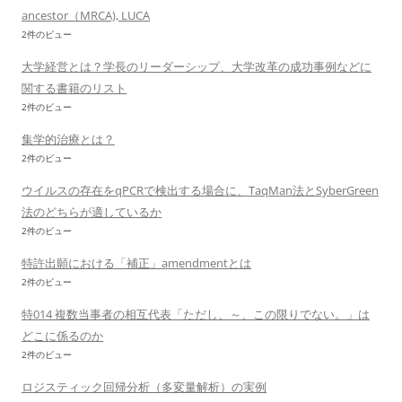
ancestor（MRCA), LUCA
2件のビュー
大学経営とは？学長のリーダーシップ、大学改革の成功事例などに
関する書籍のリスト
2件のビュー
集学的治療とは？
2件のビュー
ウイルスの存在をqPCRで検出する場合に、TaqMan法とSyberGreen
法のどちらが適しているか
2件のビュー
特許出願における「補正」amendmentとは
2件のビュー
特014 複数当事者の相互代表「ただし、～、この限りでない。」は
どこに係るのか
2件のビュー
ロジスティック回帰分析（多変量解析）の実例