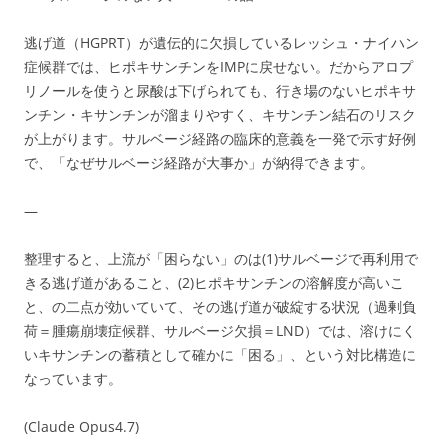
逃げ道（HGPRT）が遺伝的に欠損しているレッシュ・ナイハン
症候群では、ヒポキサンチンをIMPに戻せない。だからアロプ
リノールを使うと尿酸は下げられても、行き場のないヒポキサ
ンチン・キサンチンが溜まりやすく、キサンチン結石のリスク
が上がります。サルベージ経路の臨床的意義を一発で示す好例
で、「なぜサルベージ経路が大事か」が納得できます。
—
整理すると、上流が「困らない」のは(1)サルベージで再利用で
きる逃げ道があること、(2)ヒポキサンチンの溶解度が高いこ
と、の二点が効いていて、その逃げ道が破綻する状況（過剰負
荷＝腫瘍崩壊症候群、サルベージ欠損＝LND）では、溶けにく
いキサンチンの蓄積として確かに「困る」、という対比構造に
なっています。
(Claude Opus4.7)