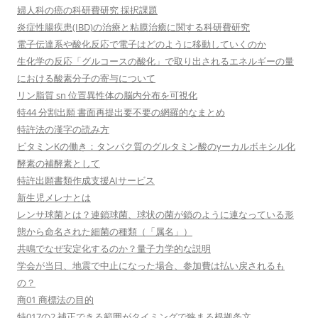
婦人科の癌の科研費研究 採択課題
炎症性腸疾患(IBD)の治療と粘膜治癒に関する科研費研究
電子伝達系や酸化反応で電子はどのように移動していくのか
生化学の反応「グルコースの酸化」で取り出されるエネルギーの量
における酸素分子の寄与について
リン脂質 sn 位置異性体の脳内分布を可視化
特44 分割出願 書面再提出要不要の網羅的なまとめ
特許法の漢字の読み方
ビタミンKの働き：タンパク質のグルタミン酸のγーカルボキシル化
酵素の補酵素として
特許出願書類作成支援AIサービス
新生児メレナとは
レンサ球菌とは？連鎖球菌、球状の菌が鎖のように連なっている形
態から命名された細菌の種類（「属名」）
共鳴でなぜ安定化するのか？量子力学的な説明
学会が当日、地震で中止になった場合、参加費は払い戻されるも
の？
商01 商標法の目的
特017の2 補正できる範囲がタイミングで狭まる根拠条文