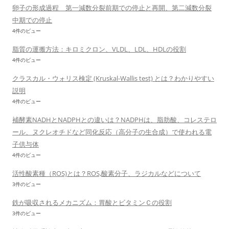
卵子の形成過程 第一減数分裂前期での停止と再開、第二減数分裂
中期での停止
4件のビュー
脂質の運搬方法：キロミクロン、VLDL、LDL、HDLの役割
4件のビュー
クラスカル・ウォリス検定 (Kruskal-Wallis test) とは？わかりやすい
説明
4件のビュー
補酵素NADHとNADPHとの違いは？NADPHは、脂肪酸、コレステロ
ール、ヌクレオチドなど同化反応（高分子の生合成）で使われる電
子供与体
4件のビュー
活性酸素種（ROS)とは？ROS,酸素分子、ラジカルなどについて
3件のビュー
鉄が吸収されるメカニズム：胃酸とビタミンＣの役割
3件のビュー