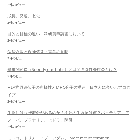
2件のビュー
成長、発達、老化
2件のビュー
目的と目標の違い：科研費申請書において
2件のビュー
保険収載と保険償還：言葉の意味
2件のビュー
脊椎関節炎（Spondyloarthritis）とは？強直性脊椎炎とは？
2件のビュー
HLA抗原遺伝子の多様性とMHC分子の構造 日本人に多いハプロタ
イプ
2件のビュー
生物にはなぜ寿命があるのか？不死の生き物は何？バクテリア、ア
メーバ、プラナリア、ヒドラ、酵母
2件のビュー
ミトコンドリア・イブ、アダム、 Most recent common