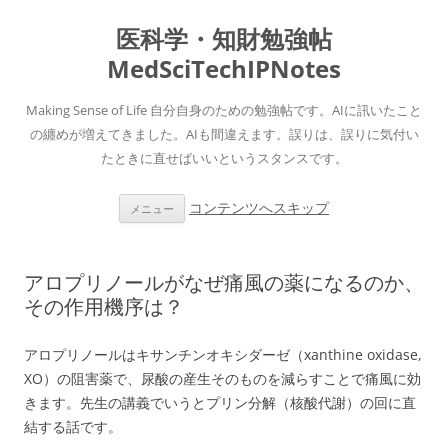
医科学・知財勉強帖
MedSciTechIPNotes
Making Sense of Life 自分自身のための勉強帖です。AIに訊いたこと
の纏めが増えてきました。AIも間違えます。誤りは、誤りに気付い
たときに直せばいいというスタンスです。
コンテンツへスキップ
メニュー
アロプリノールがなぜ痛風の薬になるのか、
その作用機序は？
アロプリノールはキサンチンオキシダーゼ（xanthine oxidase,
XO）の阻害薬で、尿酸の産生そのものを減らすことで痛風に効
きます。先生の講義でいうとプリン分解（核酸代謝）の回に直
結する話です。