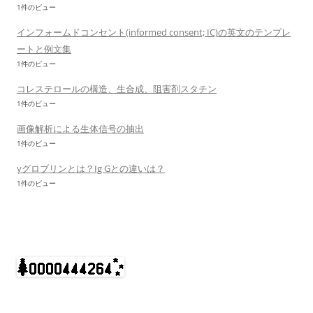
1件のビュー
インフォームドコンセント(informed consent; IC)の英文のテンプレ
ートと例文集
1件のビュー
コレステロールの構造、生合成、阻害剤スタチン
1件のビュー
画像解析による生体信号の抽出
1件のビュー
γグロブリンとは？Ig Gとの違いは？
1件のビュー