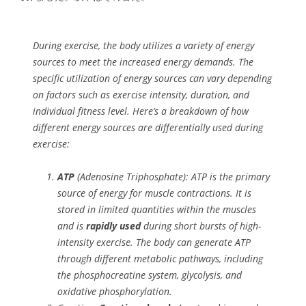
During exercise, the body utilizes a variety of energy
sources to meet the increased energy demands. The
specific utilization of energy sources can vary depending
on factors such as exercise intensity, duration, and
individual fitness level. Here’s a breakdown of how
different energy sources are differentially used during
exercise:
ATP
(Adenosine Triphosphate): ATP is the primary
source of energy for muscle contractions. It is
stored in limited quantities within the muscles
and is
rapidly used
during short bursts of high-
intensity exercise. The body can generate ATP
through different metabolic pathways, including
the phosphocreatine system, glycolysis, and
oxidative phosphorylation.