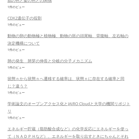
肌の色と髪の色との関係
1件のビュー
CDX2遺伝子の役割
1件のビュー
動物の卵の動物極と植物極、動物の胚の頭尾軸、背腹軸、左右軸の
決定機構について
1件のビュー
肺の発生 肺芽の伸長と分岐の分子メカニズム
1件のビュー
状態ｎから状態ｎへ遷移する確率は、状態ｎに存在する確率と同
じ？違う？
1件のビュー
学術論文のオープンアクセス化とJAIRO Cloudと大学の機関リポジト
リ
1件のビュー
エネルギー貯蔵（脂肪酸合成など）の化学反応にエネルギーを使っ
て（ＮＡＤＰＨなど）、エネルギーを取り出すときにちゃんとそれ