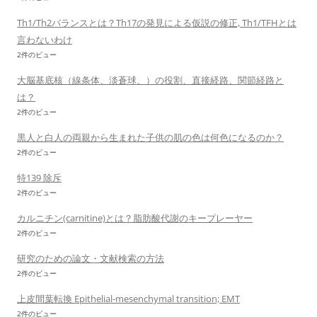
Th1/Th2バランスとは？Th17の発見による仮説の修正, Th1/TFHとは
言わないわけ
2件のビュー
大脳基底核（線条体、淡蒼球、）の役割、直接経路、関節経路と
は？
2件のビュー
黒人と白人の両親から生まれた子供の肌の色は何色になるのか？
2件のビュー
特139 除斥
2件のビュー
カルニチン(carnitine)とは？脂肪酸代謝のキープレーヤー
2件のビュー
研究のための論文・文献検索の方法
2件のビュー
上皮間葉転換 Epithelial-mesenchymal transition; EMT
2件のビュー