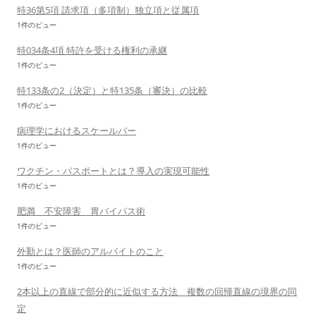
特36第5項 請求項（多項制）独立項と従属項
1件のビュー
特034条4項 特許を受ける権利の承継
1件のビュー
特133条の2（決定）と特135条（審決）の比較
1件のビュー
病理学におけるスケールバー
1件のビュー
ワクチン・パスポートとは？導入の実現可能性
1件のビュー
肥満 不安障害 胃バイパス術
1件のビュー
外勤とは？医師のアルバイトのこと
1件のビュー
2本以上の直線で部分的に近似する方法 複数の回帰直線の境界の同
定