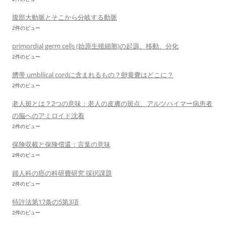
腹部大動脈とそこから分岐する動脈
2件のビュー
primordial germ cells (始原生殖細胞)の起源、移動、分化
2件のビュー
臍帯 umbllical cordに含まれるもの？卵黄嚢はどこに？
2件のビュー
老人斑とは？2つの意味：老人の皮膚の斑点、アルツハイマー病患者
の脳へのアミロイド沈着
2件のビュー
保険収載と保険償還：言葉の意味
2件のビュー
婦人科の癌の科研費研究 採択課題
2件のビュー
特許法第17条の5第3項
2件のビュー