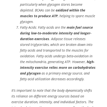
particularly when glycogen stores become
depleted. BCAAs can be
oxidized within the
muscles to produce ATP
, helping to spare muscle
glycogen.
Fatty Acids: Fatty acids are the
main fuel source
during low-to-moderate intensity and longer-
duration exercises
. Adipose tissue releases
stored triglycerides, which are broken down into
fatty acids and transported to the muscles for
oxidation. Fatty acids undergo beta-oxidation in
the mitochondria, generating ATP. However,
high-
intensity exercise relies more on carbohydrates
and glycogen
as a primary energy source, and
fatty acid utilization decreases accordingly.
It’s important to note that the body dynamically shifts
its reliance on different energy sources based on
exercise duration, intensity, and individual factors. The