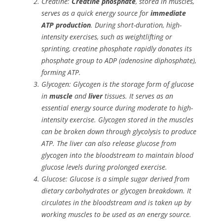
Creatine:
Creatine phosphate
, stored in muscles,
serves as a quick energy source for
immediate
ATP production
. During short-duration, high-
intensity exercises, such as weightlifting or
sprinting, creatine phosphate rapidly donates its
phosphate group to ADP (adenosine diphosphate),
forming ATP.
Glycogen: Glycogen is the storage form of glucose
in
muscle
and
liver
tissues. It serves as an
essential energy source during moderate to high-
intensity exercise. Glycogen stored in the muscles
can be broken down through glycolysis to produce
ATP. The liver can also release glucose from
glycogen into the bloodstream to maintain blood
glucose levels during prolonged exercise.
Glucose: Glucose is a simple sugar derived from
dietary carbohydrates or glycogen breakdown. It
circulates in the bloodstream and is taken up by
working muscles to be used as an energy source.