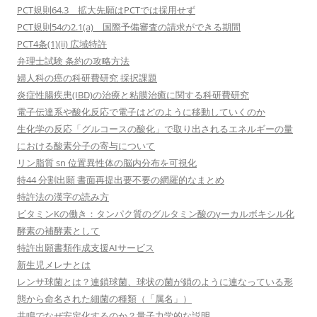
PCT規則64.3 拡大先願はPCTでは採用せず
PCT規則54の2.1(a) 国際予備審査の請求ができる期間
PCT4条(1)(ii) 広域特許
弁理士試験 条約の攻略方法
婦人科の癌の科研費研究 採択課題
炎症性腸疾患(IBD)の治療と粘膜治癒に関する科研費研究
電子伝達系や酸化反応で電子はどのように移動していくのか
生化学の反応「グルコースの酸化」で取り出されるエネルギーの量
における酸素分子の寄与について
リン脂質 sn 位置異性体の脳内分布を可視化
特44 分割出願 書面再提出要不要の網羅的なまとめ
特許法の漢字の読み方
ビタミンKの働き：タンパク質のグルタミン酸のγーカルボキシル化
酵素の補酵素として
特許出願書類作成支援AIサービス
新生児メレナとは
レンサ球菌とは？連鎖球菌、球状の菌が鎖のように連なっている形
態から命名された細菌の種類（「属名」）
共鳴でなぜ安定化するのか？量子力学的な説明