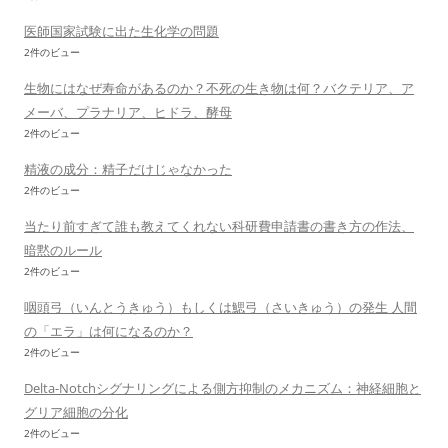
医師国家試験に出た生化学の問題
2件のビュー
生物にはなぜ寿命があるのか？不死の生き物は何？バクテリア、ア
メーバ、プラナリア、ヒドラ、酵母
2件のビュー
精液の成分：精子だけじゃなかった
2件のビュー
当たり前すぎて誰も教えてくれない科研費申請書の書き方の作法、
暗黙のルール
2件のビュー
咽頭弓（いんとうきゅう）もしくは鰓弓（さいきゅう）の発生 人間
の「エラ」は何になるのか？
2件のビュー
Delta-Notchシグナリングによる側方抑制のメカニズム：神経細胞と
グリア細胞の分化
2件のビュー