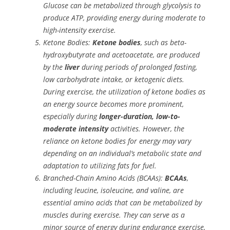
Glucose can be metabolized through glycolysis to
produce ATP, providing energy during moderate to
high-intensity exercise.
Ketone Bodies:
Ketone bodies
, such as beta-
hydroxybutyrate and acetoacetate, are produced
by the
liver
during periods of prolonged fasting,
low carbohydrate intake, or ketogenic diets.
During exercise, the utilization of ketone bodies as
an energy source becomes more prominent,
especially during
longer-duration, low-to-
moderate intensity
activities. However, the
reliance on ketone bodies for energy may vary
depending on an individual’s metabolic state and
adaptation to utilizing fats for fuel.
Branched-Chain Amino Acids (BCAAs):
BCAAs
,
including leucine, isoleucine, and valine, are
essential amino acids that can be metabolized by
muscles during exercise. They can serve as a
minor source of energy during endurance exercise,