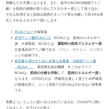
肪酸などが大事になります。また、血中のBCAA(分岐鎖アミノ
酸）を筋肉の細胞が取り込んでエネルギー源として使うほか、
それも枯渇すると筋肉は筋肉のタンパク質を分解してBCAAを産
生しそれをエネルギー源にします。
BCAAとは？
大塚製薬
必須アミノ酸BCAAとは
BCAAとは、筋肉のエネルギー
源 大塚製薬 BCAAとは、
運動時の筋肉でエネルギー源
となる
必須アミノ酸である、バリン、ロイシン、イソロイ
シンの総称です。
筋肉量を増やすために必要な栄養素「分岐鎖アミノ酸
（BCAA）」
環境再生保全機構 すこやかライフ
BCAAは、
筋肉の分解を抑制
して、
筋肉のエネルギー源
と
なります。COPDの人は、呼吸筋を激しく使うため呼吸筋
の損傷を防ぐ、という意味でもBCAAは欠かせない栄養素
です。
実際どういうふうに使い分けされているのか、ChatGPTに聞い
てみました。以下はその答え。