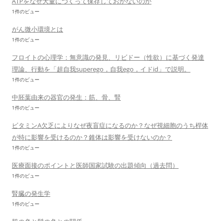
ATPをなぜ大量につくって保存しておかないのか
1件のビュー
がん微小環境とは
1件のビュー
フロイトの心理学：無意識の発見、リビドー（性欲）に基づく発達
理論、行動を「超自我superego，自我ego，イドid」で説明。
1件のビュー
中胚葉由来の器官の発生：筋、骨、腎
1件のビュー
ビタミンA欠乏によりなぜ夜盲症になるのか？なぜ視細胞のうち桿体
が特に影響を受けるのか？錐体は影響を受けないのか？
1件のビュー
医療面接のポイントと医師国家試験の出題傾向（過去問）
1件のビュー
腎臓の発生学
1件のビュー