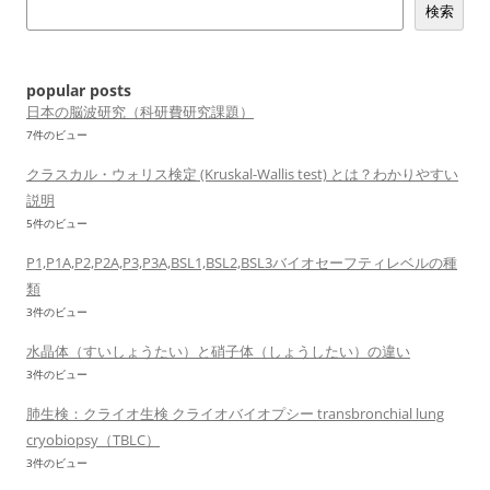
検索
シ
ョ
ン
popular posts
日本の脳波研究（科研費研究課題）
7件のビュー
クラスカル・ウォリス検定 (Kruskal-Wallis test) とは？わかりやすい
説明
5件のビュー
P1,P1A,P2,P2A,P3,P3A,BSL1,BSL2,BSL3バイオセーフティレベルの種
類
3件のビュー
水晶体（すいしょうたい）と硝子体（しょうしたい）の違い
3件のビュー
肺生検：クライオ生検 クライオバイオプシー transbronchial lung
cryobiopsy（TBLC）
3件のビュー