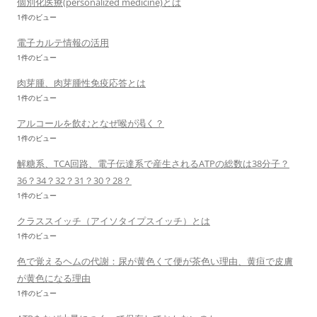
個別化医療(personalized medicine)とは
1件のビュー
電子カルテ情報の活用
1件のビュー
肉芽腫、肉芽腫性免疫応答とは
1件のビュー
アルコールを飲むとなぜ喉が渇く？
1件のビュー
解糖系、TCA回路、電子伝達系で産生されるATPの総数は38分子？
36？34？32？31？30？28？
1件のビュー
クラススイッチ（アイソタイプスイッチ）とは
1件のビュー
色で覚えるヘムの代謝：尿が黄色くて便が茶色い理由、黄疸で皮膚
が黄色になる理由
1件のビュー