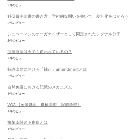
2件のビュー
科研費申請書の書き方：学術的な問いを書いて、差別化をはかろう
2件のビュー
シュペーマンのオーガナイザーとして同定されたシグナル分子
2件のビュー
血清療法は今でも使われているの？
2件のビュー
特許出願における「補正」amendmentとは
2件のビュー
自然免疫における記憶のメカニズム
1件のビュー
VGG 【画像処理 機械学習 深層学習】
1件のビュー
抗菌薬関連下痢症とは
1件のビュー