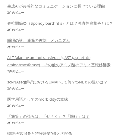
生成AIが共感的なコミュニケーションに長けている理由
2件のビュー
脊椎関節炎（Spondyloarthritis）とは？強直性脊椎炎とは？
2件のビュー
睡眠の謎、睡眠の役割、メカニズム
2件のビュー
ALT (alanine aminotransferase), AST (aspartate
aminotransferase)、その他のアミノ酸のアミノ基転移酵素
2件のビュー
scRNAseq解析におけるUMAPって何？tSNEとの違いは？
2件のビュー
医学用語としてのmorbidityの意味
2件のビュー
「施策」の読みは、「せさく」？「施行」は？
2件のビュー
特許法第14条と特許法第9条との関係