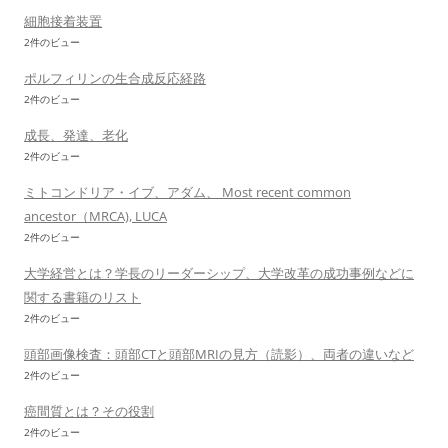
細胞接着装置
2件のビュー
ポルフィリンの生合成反応経路
2件のビュー
成長、発達、老化
2件のビュー
ミトコンドリア・イブ、アダム、 Most recent common
ancestor（MRCA), LUCA
2件のビュー
大学経営とは？学長のリーダーシップ、大学改革の成功事例などに
関する書籍のリスト
2件のビュー
頭部画像検査：頭部CTと頭部MRIの見方（読影）、両者の違いなど
2件のビュー
癌間質とは？その役割
2件のビュー