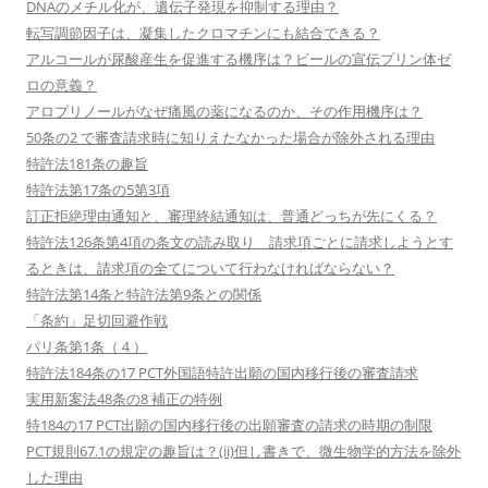
DNAのメチル化が、遺伝子発現を抑制する理由？
転写調節因子は、凝集したクロマチンにも結合できる？
アルコールが尿酸産生を促進する機序は？ビールの宣伝プリン体ゼ
ロの意義？
アロプリノールがなぜ痛風の薬になるのか、その作用機序は？
50条の2 で審査請求時に知りえたなかった場合が除外される理由
特許法181条の趣旨
特許法第17条の5第3項
訂正拒絶理由通知と、審理終結通知は、普通どっちが先にくる？
特許法126条第4項の条文の読み取り 請求項ごとに請求しようとす
るときは、請求項の全てについて行わなければならない？
特許法第14条と特許法第9条との関係
「条約」足切回避作戦
パリ条第1条（４）
特許法184条の17 PCT外国語特許出願の国内移行後の審査請求
実用新案法48条の8 補正の特例
特184の17 PCT出願の国内移行後の出願審査の請求の時期の制限
PCT規則67.1の規定の趣旨は？(ii)但し書きで、微生物学的方法を除外
した理由