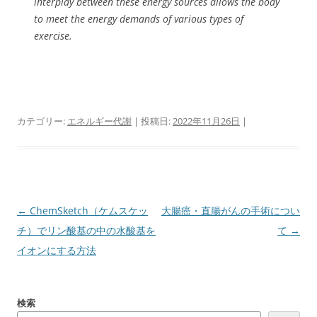
interplay between these energy sources allows the body
to meet the energy demands of various types of
exercise.
カテゴリー:
エネルギー代謝
| 投稿日:
2022年11月26日
|
投
←
ChemSketch（ケムスケッ
大腸癌・直腸がんの手術につい
稿
チ）でリン酸基の中の水酸基を
て
→
ナ
イオンにする方法
ビ
ゲ
検索
ー