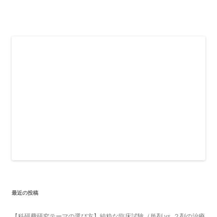
最近の投稿
【科研費研究テーマの選び方】純粋な臨床試験（単剤 vs. ２剤の治療