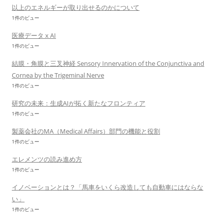
以上のエネルギーが取り出せるのかについて
1件のビュー
医療データ x AI
1件のビュー
結膜・角膜と三叉神経 Sensory Innervation of the Conjunctiva and
Cornea by the Trigeminal Nerve
1件のビュー
研究の未来：生成AIが拓く新たなフロンティア
1件のビュー
製薬会社のMA（Medical Affairs）部門の機能と役割
1件のビュー
エレメンツの読み進め方
1件のビュー
イノベーションとは？「馬車をいくら改造しても自動車にはならな
い」
1件のビュー