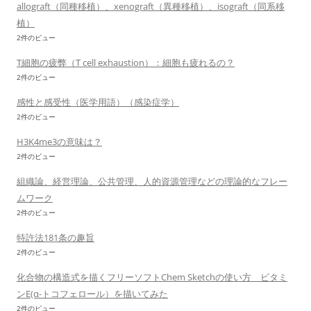
allograft（同種移植）、xenograft（異種移植）、isograft（同系移
植）
2件のビュー
T細胞の疲弊（T cell exhaustion）：細胞も疲れるの？
2件のビュー
感性と感受性（医学用語）（感染症学）
2件のビュー
H3K4me3の意味は？
2件のビュー
組織論、経営理論、公共管理、人的資源管理などの理論的なフレー
ムワーク
2件のビュー
特許法181条の趣旨
2件のビュー
化合物の構造式を描くフリーソフトChem Sketchの使い方 ビタミ
ンE(α-トコフェロール）を描いてみた
2件のビュー