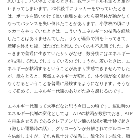
思います。バス停まで走るときも、数十メートルも走ると足が
止まってしまいます。20代後半にサッカーをやっていたとき
は、ボールを追いかけて長い距離を走ったら突然体が動かなく
なってバランスを失い倒れたことがあります。小学校の頃にサ
ッカーをやっていたときは、こういうエネルギーの枯渇を経験
したことはありませんでした。サケが産卵で河を上ってきて、
産卵を終えた後、ばたばたと死んでいくのも不思議でした。さ
っきまで普通に生きていたサケがなぜ、数分後にはエネルギー
が枯渇して死んでしまっているのでしょうか。若いときは、エ
ネルギーが枯渇するということがあまり実感できませんでした
が、歳をとると、突然エネルギーが切れて、体や頭が全く動か
なくなるということを普通に経験するようになります。そうな
って初めて、エネルギー代謝のありがたみを感じるのです。
エネルギー代謝って大事だなと思う今日この頃です。運動時の
エネルギー代謝の変化としては、ATPの枯渇が数秒でおき、ATP
を再生させる系であるクレアチンリン酸の枯渇が数十秒で起き
（激しい運動時の話）、グリコーゲンが分解されてグルコース
を供給しますが、それも数十分で枯渇し、酸化的リン酸化、脂