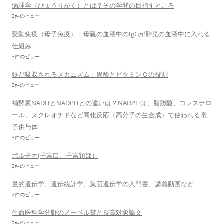
病理学（びょうりがく）とは？その学問の目指すところ
3件のビュー
受動免疫（母子免疫）：母親の血液中のIgGが胎児の血液中に入れる
仕組み
3件のビュー
鉄が吸収されるメカニズム：胃酸とビタミンＣの役割
3件のビュー
補酵素NADHとNADPHとの違いは？NADPHは、脂肪酸、コレステロ
ール、ヌクレオチドなど同化反応（高分子の生合成）で使われる電
子供与体
3件のビュー
ポルチオ(子宮口、子宮頚部）
3件のビュー
量的遺伝学、遺伝統計学、集団遺伝学の入門書、講義動画など
2件のビュー
生命医科学分野のノーベル賞と授賞対象論文
2件のビュー