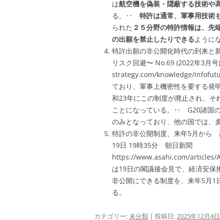
は
航空機を偽装・隠蔽する技術や
る。‥
特許は通常、軍事用技術
られた
２５分野の特許情報は、先
の出願を禁止したりできる
ように
特許出願の非公開化時代の到来と
リスク回避〜 No.69 (2022年3月号) h
strategy.com/knowledge/infofu
ており、軍事上機密性を要する発
和23年にこの制度が廃止され、そ
ことになっている。‥ G20諸国
のみとなっており、他の国では、
特許の非公開制度、来年5月から 高
19日 19時35分 朝日新聞
https://www.asahi.com/art
は19日の閣議後会見で、経済安保
非公開にできる制度を、来年5月1
る。
カテゴリー:
未分類
| 投稿日:
2025年12月4日