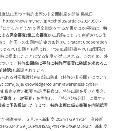
推進法に基づき特許出願の非公開制度を開始 掲載日
ps://news.mynavi.jp/techplus/article/20240501-
開にするかどうかは(保全指定をするか否かは)の審査は、
特
による保全審査(第二次審査
)の二段階によって判断される仕
への出願(特許協力条約(PCT:Patent Cooperation
いわゆるPCT出願とも呼ばれ、1つの出願願書をPCT加盟国の
同時に提出したことになる制度)が禁止される。このため、外
について、特許
出願前に事前に特許庁長官に確認を求めるこ
前確認
)も新設されている。
められる対応機微技術の流出防止（特許の非公開）について
c.com/jp/ja/knowledge/column/awareness-cyber-
rity03.html 審査制度の概要 特許庁長官は、特許出願を受けた場合、
ング審査（一次審査
）を実施し、「特定技術分野」に属する
願者に予告通知したうえで、特許出願に係る書類を内閣総理
障法制、５月から新制度 2024/1/29 19:34 産経新
ticle/20240129-JCCFXDHSA5JPXNPIROXGKM5N2I/
新制度