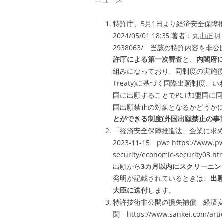
特許庁、5月1日より経済安全保障
2024/05/01 18:35 著者：丸山正明 htt
2938063/
当該の特許内容を非公
許庁による第一次審査
と、
内閣府
組みになっており、同制度の実施後は、外国
Treaty)に基づく国際出願制度、
国に出願することでPCT加盟国に
国出願禁止の対象となるかどうか
とができる制度(外国出願禁止の事
「経済安全保障推進法」企業に求
2023-11-15 pwc https://www.pw
security/economic-secu
出願から
3カ月以内にスクリーニ
発明が記載されているときは、
出
大臣に送付
します。
特許技術非公開の損失補償 経済安全保
聞 https://www.sankei.com/ar