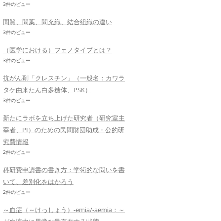
3件のビュー
間質、間葉、間充織、結合組織の違い
3件のビュー
（医学における）フェノタイプとは？
3件のビュー
抗がん剤「クレスチン」（一般名：カワラ
タケ由来たん白多糖体、PSK）
3件のビュー
新たにラボを立ち上げた研究者（研究室主
宰者、PI）のための民間財団助成・公的研
究費情報
2件のビュー
科研費申請書の書き方：学術的な問いを書
いて、差別化をはかろう
2件のビュー
～血症（～けっしょう）-emia/-aemia：～