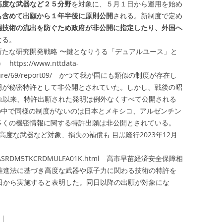
高度な武器など２５分野
を対象に、５月１日から運用を始め
も含めて出願から１年半後に原則公開
される。新制度で定め
端技術の流出を防ぐため政府が非公開に指定したり、外国へ
なる。
新たな研究開発戦略 〜鍵となりうる「デュアルユース」と
ttps://www.nttdata-
ture/69/report09/
かつて我が国にも類似の制度が存在し
明が秘密特許として非公開とされていた。しかし、戦後の昭
れ以来、特許出願された発明は例外なくすべて公開される
の中で同様の制度がないのは日本とメキシコ、アルゼンチン
多くの機密情報に関する特許出願は非公開とされている。
度な武器など対象、損失の補償も 目黒隆行2023年12月
icles/ASRDM5TKCRDMULFA01K.html 高市早苗経済安全保障相
推進法に基づき高度な武器や原子力に関わる技術の特許を
日から実施すると表明した。同日以降の出願が対象にな
|