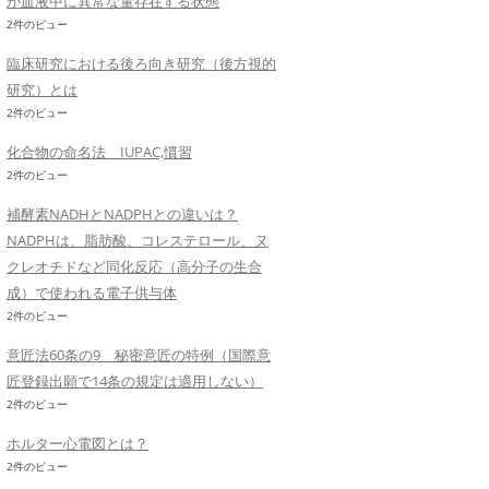
が血液中に異常な量存在する状態
2件のビュー
臨床研究における後ろ向き研究（後方視的
研究）とは
2件のビュー
化合物の命名法 IUPAC,慣習
2件のビュー
補酵素NADHとNADPHとの違いは？
NADPHは、脂肪酸、コレステロール、ヌ
クレオチドなど同化反応（高分子の生合
成）で使われる電子供与体
2件のビュー
意匠法60条の9 秘密意匠の特例（国際意
匠登録出願で14条の規定は適用しない）
2件のビュー
ホルター心電図とは？
2件のビュー