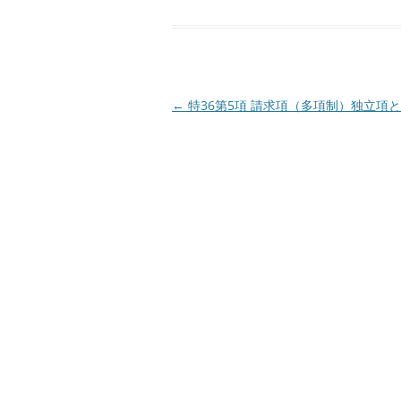
投
←
特36第5項 請求項（多項制）独立項
稿
ナ
ビ
ゲ
ー
シ
ョ
ン