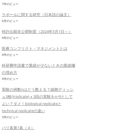
7件のビュー
ラポールに関する研究（日本語の論文）
6件のビュー
特許出願非公開制度（2024年5月1日～）
4件のビュー
医療コンフリクト・マネジメントとは
4件のビュー
科研費申請書で業績が少ないときの業績欄
の埋め方
4件のビュー
実験の例数nはどう数える？細胞ディッシ
ュ3枚(triplicate)ｘ3回の実験をn=9として
よい？ダメ！biological replicateと
technical replicateの違い
3件のビュー
パリ条第1条（４）