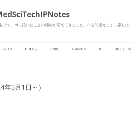
ciTechIPNotes
自身のための勉強帖です。AIに訊いたことの纏めが増えてきました。AIも間違えます。
コ
ン
LATEX
BOOKS
LINKS
GRANTS
IF
BIOCHEM
テ
ン
ツ
へ
ス
キ
ッ
プ
4年5月1日～）