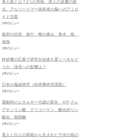
老人斑とは？2つの意味：老人の皮膚の斑
点、アルツハイマー病患者の脳へのアミロ
イド沈着
2件のビュー
風邪の症状、進行：喉の痛み、鼻水、咳、
発熱
2件のビュー
科研費の応募で研究分担者を置くべきかど
うか、採否への影響は？
2件のビュー
日本の脳波研究（科研費研究課題）
2件のビュー
運動時のエネルギー代謝の変化 ATP,クレ
アチンリン酸、グリコーゲン、酸化的リン
酸化、脂肪酸
2件のビュー
黒人と白人の両親から生まれた子供の肌の