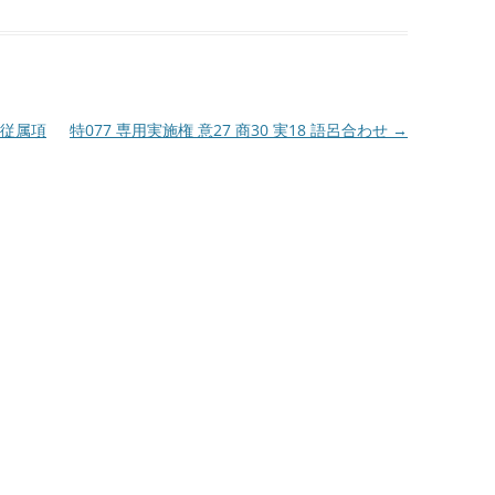
と従属項
特077 専用実施権 意27 商30 実18 語呂合わせ
→