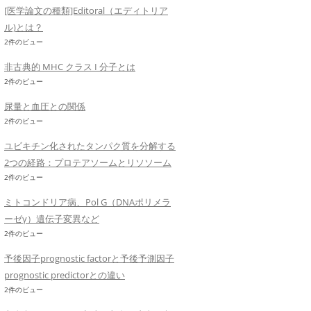
[医学論文の種類]Editoral（エディトリア
ル)とは？
2件のビュー
非古典的 MHC クラス I 分子とは
2件のビュー
尿量と血圧との関係
2件のビュー
ユビキチン化されたタンパク質を分解する
2つの経路：プロテアソームとリソソーム
2件のビュー
ミトコンドリア病、Pol G（DNAポリメラ
ーゼγ）遺伝子変異など
2件のビュー
予後因子prognostic factorと予後予測因子
prognostic predictorとの違い
2件のビュー