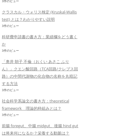
3件のビュー
クラスカル・ウォリス検定 (Kruskal-Wallis
test) とは？わかりやすい説明
3件のビュー
科研費申請書の書き方：業績欄をどう書く
か
3件のビュー
「奥井 朝子 不倫（おくい あさこ ふり
ん）」クエン酸回路（TCA回路/クレブス回
路）の中間代謝物の化合物の名称を丸暗記
する方法
3件のビュー
社会科学系論文の書き方：theoretical
framework 理論的枠組みとは？
3件のビュー
前腸 foregut、中腸 midgut、後腸 hind gut
は将来何になるか？栄養する動脈は？