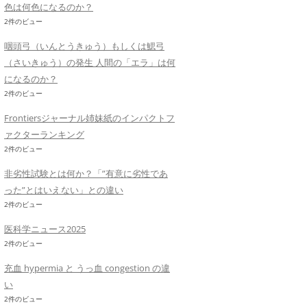
色は何色になるのか？
2件のビュー
咽頭弓（いんとうきゅう）もしくは鰓弓
（さいきゅう）の発生 人間の「エラ」は何
になるのか？
2件のビュー
Frontiersジャーナル姉妹紙のインパクトフ
ァクターランキング
2件のビュー
非劣性試験とは何か？「”有意に劣性であ
った”とはいえない」との違い
2件のビュー
医科学ニュース2025
2件のビュー
充血 hypermia と うっ血 congestion の違
い
2件のビュー