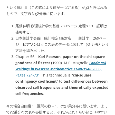
という統計量（この式により値が一つ定まる）がχ2と呼ばれる
もので、文字通りχ2分布に従います。
尾畑伸明 数理統計学の基礎 230ページ 定理8.19 証明は
省略する。
日本統計学会編 統計検定1級対応 統計学 269ペー
ジ
ピアソン
はクロス表のデータに関して（O-E)法という
方法を編み出した。
Chapter 56 –
Karl Pearson, paper on the chi square
goodness of fit test (1900)
. M.E. Magnello
Landmark
Writings in Western Mathematics 1640-1940
2005,
Pages 724-731
This technique is “
chi-square
contingency coefficient
” to
test differences between
observed cell frequencies and theoretically expected
cell frequencies
.
今の場合自由度3（区間の数－1）のχ2乗分布に従います。よっ
てχ2乗分布の表を参照すると、それがどれくらい起こりやすい