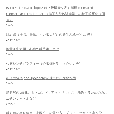
eGFRとは？eGFR slopeとは？腎機能を表す指標 estimated
Glomerular Filtration Rate（推算糸球体濾過量）の時間的変化（傾
き）
2件のビュー
腺組織（汗腺、肝臓、すい臓など）の発生の統一的な理解
2件のビュー
胸骨正中切開（心臓外科手術）とは
2件のビュー
心筋シンチグラフィー（心臓核医学）（心シンチ）
2件のビュー
α-リポ酸 (alpha-lipoic acid)の強力な抗酸化作用
2件のビュー
脂肪酸のβ酸化、ミトコンドリアマトリックスへ輸送するためのカル
ニチンシャトルなど
2件のビュー
科研費の審査種目（小区分）の選び方：プライドは捨てて実を取