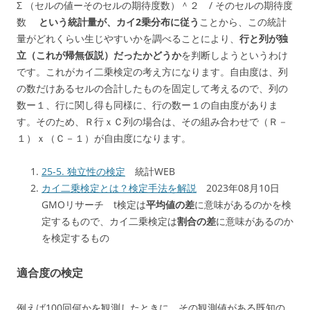
Σ （セルの値ーそのセルの期待度数）＾２ / そのセルの期待度
数
という統計量が、カイ2乗分布に従う
ことから、この統計
量がどれくらい生じやすいかを調べることにより、
行と列が独
立（これが帰無仮説）だったかどうか
を判断しようというわけ
です。これがカイ二乗検定の考え方になります。自由度は、列
の数だけあるセルの合計したものを固定して考えるので、列の
数ー１、行に関し得も同様に、行の数ー１の自由度がありま
す。そのため、Ｒ行ｘＣ列の場合は、その組み合わせで（Ｒ－
１）ｘ（Ｃ－１）が自由度になります。
25-5. 独立性の検定
統計WEB
カイ二乗検定とは？検定手法を解説
2023年08月10日
GMOリサーチ t検定は
平均値の差
に意味があるのかを検
定するもので、カイ二乗検定は
割合の差
に意味があるのか
を検定するもの
適合度の検定
例えば100回何かを観測したときに、その観測値がある既知の