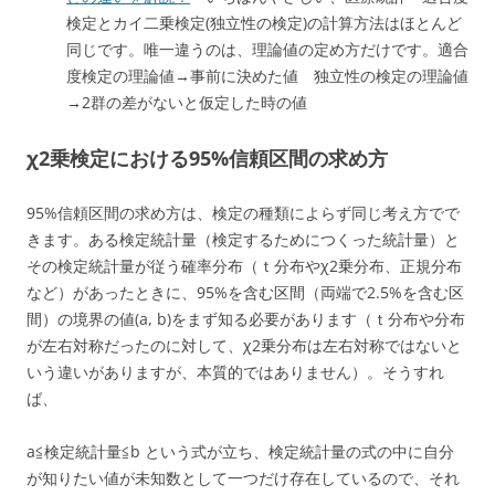
検定とカイ二乗検定(独立性の検定)の計算方法はほとんど
同じです。唯一違うのは、理論値の定め方だけです。適合
度検定の理論値→事前に決めた値 独立性の検定の理論値
→2群の差がないと仮定した時の値
χ2乗検定における95%信頼区間の求め方
95%信頼区間の求め方は、検定の種類によらず同じ考え方でで
きます。ある検定統計量（検定するためにつくった統計量）と
その検定統計量が従う確率分布（ｔ分布やχ2乗分布、正規分布
など）があったときに、95%を含む区間（両端で2.5%を含む区
間）の境界の値(a, b)をまず知る必要があります（ｔ分布や分布
が左右対称だったのに対して、χ2乗分布は左右対称ではないと
いう違いがありますが、本質的ではありません）。そうすれ
ば、
a≦検定統計量≦b という式が立ち、検定統計量の式の中に自分
が知りたい値が未知数として一つだけ存在しているので、それ