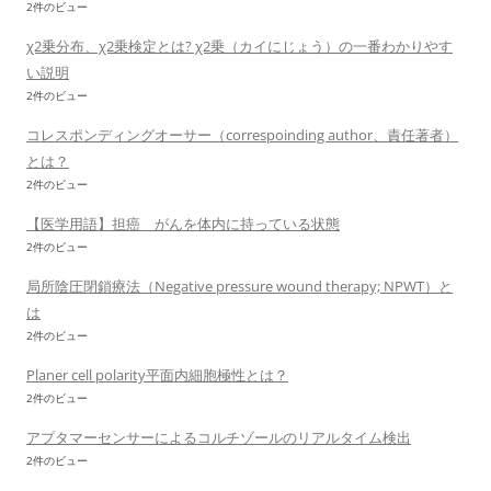
2件のビュー
χ2乗分布、χ2乗検定とは? χ2乗（カイにじょう）の一番わかりやす
い説明
2件のビュー
コレスポンディングオーサー（correspoinding author、責任著者）
とは？
2件のビュー
【医学用語】担癌 がんを体内に持っている状態
2件のビュー
局所陰圧閉鎖療法（Negative pressure wound therapy; NPWT）と
は
2件のビュー
Planer cell polarity平面内細胞極性とは？
2件のビュー
アプタマーセンサーによるコルチゾールのリアルタイム検出
2件のビュー