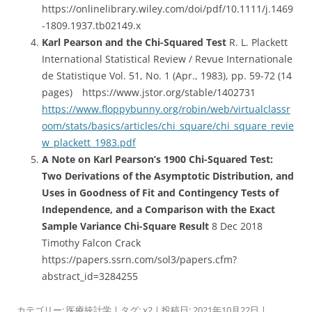
https://onlinelibrary.wiley.com/doi/pdf/10.1111/j.1469
-1809.1937.tb02149.x
Karl Pearson and the Chi-Squared Test
R. L. Plackett
International Statistical Review / Revue Internationale
de Statistique Vol. 51, No. 1 (Apr., 1983), pp. 59-72 (14
pages) https://www.jstor.org/stable/1402731
https://www.floppybunny.org/robin/web/virtualclassr
oom/stats/basics/articles/chi_square/chi_square_revie
w_plackett_1983.pdf
A Note on Karl Pearson’s 1900 Chi-Squared Test:
Two Derivations of the Asymptotic Distribution, and
Uses in Goodness of Fit and Contingency Tests of
Independence, and a Comparison with the Exact
Sample Variance Chi-Square Result
8 Dec 2018
Timothy Falcon Crack
https://papers.ssrn.com/sol3/papers.cfm?
abstract_id=3284255
カテゴリー:
医療統計学
| タグ:
χ2
| 投稿日:
2021年10月22日
|