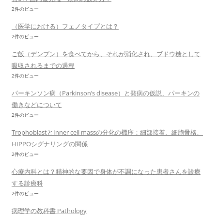
2件のビュー
（医学における）フェノタイプとは？
2件のビュー
ご飯（デンプン）を食べてから、それが消化され、ブドウ糖として
吸収されるまでの過程
2件のビュー
パーキンソン病（Parkinson’s disease）と発病の仮説、パーキンの
働きなどについて
2件のビュー
TrophoblastとInner cell massの分化の機序：細部接着、細胞骨格、
HIPPOシグナリングの関係
2件のビュー
心療内科とは？精神的な要因で身体が不調になった患者さんを診療
する診療科
2件のビュー
病理学の教科書 Pathology