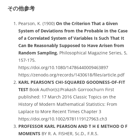
その他参考
Pearson, K. (1900)
On the Criterion That a Given
System of Deviations from the Probable in the Case
of a Correlated System of Variables Is Such That It
Can Be Reasonably Supposed to Have Arisen from
Random Sampling.
Philosophical Magazine Series, 5,
157-175.
https://doi.org/10.1080/14786440009463897
https://zenodo.org/records/1430618/files/article.pdf
KARL PEARSON’S CHI-SQUARED GOODNESS-OF-FIT
TEST
Book Author(s):Prakash Gorroochurn First
published: 17 March 2016 Classic Topics on the
History of Modern Mathematical Statistics: From
Laplace to More Recent Times Chapter 3
https://doi.org/10.1002/9781119127963.ch3
PROFESSOR KARL PEARSON AND T H E METHOD O F
MOMENTS
BY R. A. FISHER, Sc.D., F.R.S.