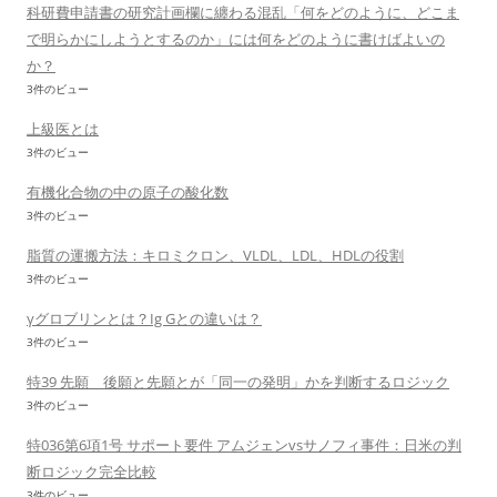
科研費申請書の研究計画欄に纏わる混乱「何をどのように、どこま
で明らかにしようとするのか」には何をどのように書けばよいの
か？
3件のビュー
上級医とは
3件のビュー
有機化合物の中の原子の酸化数
3件のビュー
脂質の運搬方法：キロミクロン、VLDL、LDL、HDLの役割
3件のビュー
γグロブリンとは？Ig Gとの違いは？
3件のビュー
特39 先願 後願と先願とが「同一の発明」かを判断するロジック
3件のビュー
特036第6項1号 サポート要件 アムジェンvsサノフィ事件：日米の判
断ロジック完全比較
3件のビュー