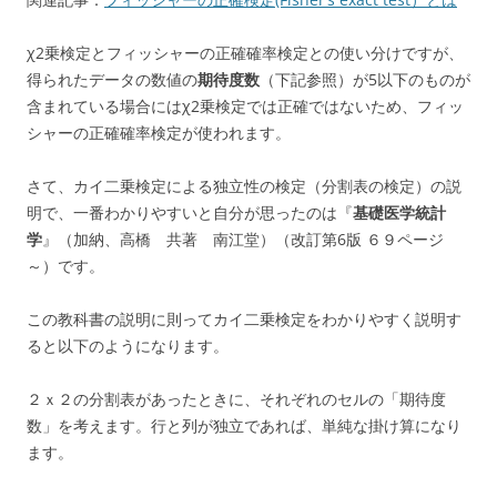
χ2乗検定とフィッシャーの正確確率検定との使い分けですが、
得られたデータの数値の
期待度数
（下記参照）が5以下のものが
含まれている場合にはχ2乗検定では正確ではないため、フィッ
シャーの正確確率検定が使われます。
さて、カイ二乗検定による独立性の検定（分割表の検定）の説
明で、一番わかりやすいと自分が思ったのは『
基礎医学統計
学
』（加納、高橋 共著 南江堂）（改訂第6版 ６９ページ
～）です。
この教科書の説明に則ってカイ二乗検定をわかりやすく説明す
ると以下のようになります。
２ｘ２の分割表があったときに、それぞれのセルの「期待度
数」を考えます。行と列が独立であれば、単純な掛け算になり
ます。