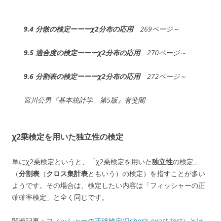
9.4 分散の検定ーーーχ2分布の応用
269ページ～
9.5 適合度の検定ーーーχ2分布の応用
270ページ～
9.6 分割表の検定ーーーχ2分布の応用
272ページ～
宮川公男『基本統計学 第5版』有斐閣
χ2乗検定を用いた独立性の検定
単にχ2乗検定というと、「χ2乗検定を用いた
独立性
の検定」
（
分割表
（
クロス集計表
ともいう）の検定）を指すことが多い
ようです。その場合は、検定したい内容は「フィッシャーの正
確確率検定」と全く同じです。
関連記事：
フィッシャーの正確検定(Fisher’s exact test）とは