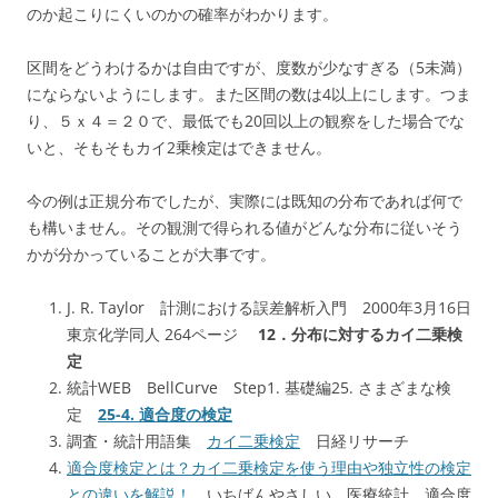
のか起こりにくいのかの確率がわかります。
区間をどうわけるかは自由ですが、度数が少なすぎる（5未満）
にならないようにします。また区間の数は4以上にします。つま
り、５ｘ４＝２０で、最低でも20回以上の観察をした場合でな
いと、そもそもカイ2乗検定はできません。
今の例は正規分布でしたが、実際には既知の分布であれば何で
も構いません。その観測で得られる値がどんな分布に従いそう
かが分かっていることが大事です。
J. R. Taylor 計測における誤差解析入門 2000年3月16日
東京化学同人 264ページ
12．分布に対するカイ二乗検
定
統計WEB BellCurve Step1. 基礎編25. さまざまな検
定
25-4. 適合度の検定
調査・統計用語集
カイ二乗検定
日経リサーチ
適合度検定とは？カイ二乗検定を使う理由や独立性の検定
との違いを解説！
いちばんやさしい、医療統計 適合度