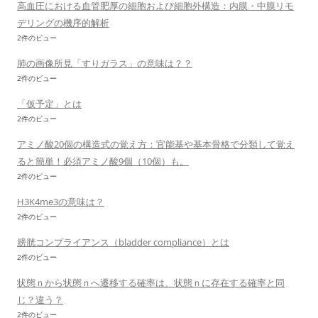
高血圧における血管肥厚の細胞および細胞外構造：内膜・中膜リモ
デリングの機序的解析
2件のビュー
肺の画像所見「すりガラス」の意味は？？
2件のビュー
「仮予定」とは
2件のビュー
アミノ酸20個の構造式の覚え方：官能基や基本骨格で分類して覚え
ると簡単！必須アミノ酸9個（10個）も。
2件のビュー
H3K4me3の意味は？
2件のビュー
膀胱コンプライアンス（bladder compliance）とは
2件のビュー
状態ｎから状態ｎへ遷移する確率は、状態ｎに存在する確率と同
じ？違う？
2件のビュー