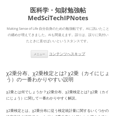
医科学・知財勉強帖
MedSciTechIPNotes
Making Sense of Life 自分自身のための勉強帖です。AIに訊いたこと
の纏めが増えてきました。AIも間違えます。誤りは、誤りに気付い
たときに直せばいいというスタンスです。
コンテンツへスキップ
メニュー
χ2乗分布、χ2乗検定とは? χ2乗（カイにじょ
う）の一番わかりやすい説明
χ2乗とは何でしょうか？χ2乗分布、χ2乗検定とは? χ2乗（カイ
にじょう）に関して一番わかりやすく解説。
χ2乗検定とは、χ2乗分布に従う検定統計量に関するいくつかの