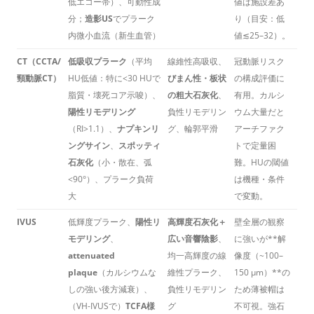
低エコー帯）、可動性成
値は施設差あ
分；
造影US
でプラーク
り（目安：低
内微小血流（新生血管）
値≲25–32）。
CT（CCTA/
低吸収プラーク
（平均
線維性高吸収、
冠動脈リスク
頸動脈CT）
HU低値：特に<30 HUで
びまん性・板状
の構成評価に
脂質・壊死コア示唆）、
の粗大石灰化
、
有用。カルシ
陽性リモデリング
負性リモデリン
ウム大量だと
（RI>1.1）、
ナプキンリ
グ、輪郭平滑
アーチファク
ングサイン
、
スポッティ
トで定量困
石灰化
（小・散在、弧
難。HUの閾値
<90°）、プラーク負荷
は機種・条件
大
で変動。
IVUS
低輝度プラーク、
陽性リ
高輝度石灰化＋
壁全層の観察
モデリング
、
広い音響陰影
、
に強いが**解
attenuated
均一高輝度の線
像度（~100–
plaque
（カルシウムな
維性プラーク、
150 μm）**の
しの強い後方減衰）、
負性リモデリン
ため薄被帽は
（VH-IVUSで）
TCFA様
グ
不可視。強石