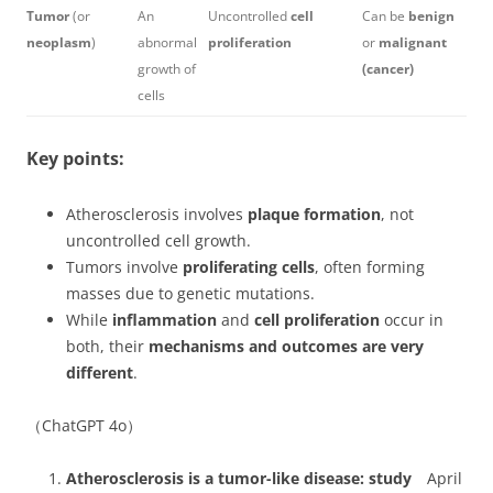
Tumor
(or
An
Uncontrolled
cell
Can be
benign
neoplasm
)
abnormal
proliferation
or
malignant
growth of
(cancer)
cells
Key points:
Atherosclerosis involves
plaque formation
, not
uncontrolled cell growth.
Tumors involve
proliferating cells
, often forming
masses due to genetic mutations.
While
inflammation
and
cell proliferation
occur in
both, their
mechanisms and outcomes are very
different
.
（ChatGPT 4o）
Atherosclerosis is a tumor-like disease: study
April