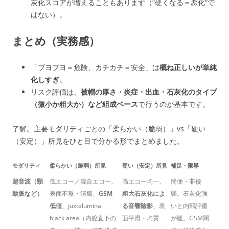
灰化スコアが増えることもあります（“硬くなる＝悪化”で
はない）。
まとめ（実務感）
「ブヨブヨ＝危険、カチカチ＝安全」は
概ね正しいが単純
化しすぎ
。
リスク評価は、
被帽の厚さ・炎症・出血・石灰化のタイプ
（微小か粗大か）など組成ベース
で行うのが基本です。
了解。主要モダリティごとの「柔らかい（脆弱）」vs「硬い
（安定）」所見をひと目で分かる形でまとめました。
モダリティ
柔らかい（脆弱）所見
硬い（安定）所見
補足・限界
超音波（頸
低エコー／混合エコー、
高エコー均一、
簡便・非侵
動脈など）
表面不整・潰瘍、
GSM
粗大石灰化によ
襲。石灰化強
低値
、juxtaluminal
る音響陰影
、表
いと内部評価
black area（内腔直下の
面平滑・均質
が難。GSM閾