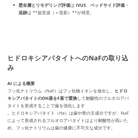
壁全層とリモデリング評価
は
IVUS
、
ベッドサイド評価・
追跡
は **超音波（＋造影）**が得意。
ヒドロキシアパタイトへのNaFの取り込
み
AI による概要
フッ化ナトリウム（NaF）はフッ化物イオンを放出し、
ヒドロ
キシアパタイトのOH基をF基で置換
して耐酸性のフルオロアパ
タイトを形成することで歯を強化します
。ヒドロキシアパタイト（Ha）は歯や骨の主成分ですが、NaF
によって形成されるフルオロアパタイトはより耐酸性が高いた
め、フッ化ナトリウムは歯の健康に不可欠な成分です。