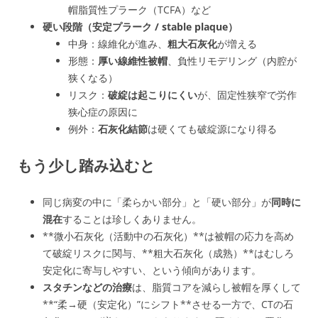
帽脂質性プラーク（TCFA）など
硬い段階（安定プラーク / stable plaque）
中身：線維化が進み、
粗大石灰化
が増える
形態：
厚い線維性被帽
、負性リモデリング（内腔が
狭くなる）
リスク：
破綻は起こりにくい
が、固定性狭窄で労作
狭心症の原因に
例外：
石灰化結節
は硬くても破綻源になり得る
もう少し踏み込むと
同じ病変の中に「柔らかい部分」と「硬い部分」が
同時に
混在
することは珍しくありません。
**微小石灰化（活動中の石灰化）**は被帽の応力を高め
て破綻リスクに関与、**粗大石灰化（成熟）**はむしろ
安定化に寄与しやすい、という傾向があります。
スタチンなどの治療
は、脂質コアを減らし被帽を厚くして
**“柔→硬（安定化）”にシフト**させる一方で、CTの石