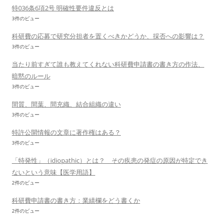
特036条6項2号 明確性要件違反とは
3件のビュー
科研費の応募で研究分担者を置くべきかどうか、採否への影響は？
3件のビュー
当たり前すぎて誰も教えてくれない科研費申請書の書き方の作法、
暗黙のルール
3件のビュー
間質、間葉、間充織、結合組織の違い
3件のビュー
特許公開情報の文章に著作権はある？
3件のビュー
「特発性」（idiopathic）とは？ その疾患の発症の原因が特定でき
ないという意味【医学用語】
2件のビュー
科研費申請書の書き方：業績欄をどう書くか
2件のビュー