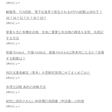
2件のビュー
解糖系、TCA回路、電子伝達系で産生されるATPの総数は38分子？
36？34？32？31？30？28？
2件のビュー
窒素を含む有機化合物、生体に重要な化合物の構造を全部、丸暗記
する方法
2件のビュー
前腸 foregut、中腸 midgut、後腸 hind gutは将来何になるか？栄養
する動脈は？
2件のビュー
特許法逐条解説（青本）を受験対策用にAIでまとめてみた
2件のビュー
弁理士試験 条約の攻略方法
2件のビュー
絶対に採択されない科研費計画調書（申請書）の特徴
2件のビュー