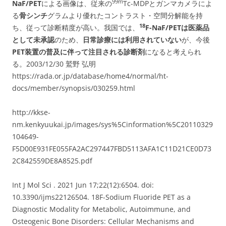
9
9
m
NaF/PET
による画像は、従来の
Tc-MDPとガンマカメラによ
る
骨シンチ
グラムより優れたコントラスト・空間分解能を持
1
8
ち、従って診断精度が高い。我国では、
F-NaF/PETは医薬品
として未承認
のため、
日常診療には利用されていない
が、今後
PET装置の普及に伴って注目される診断剤
になると考えられ
る。
2003/12/30 鷲野 弘明
https://rada.or.jp/database/home4/normal/ht-
docs/member/synopsis/030259.html
http://kkse-
nm.kenkyuukai.jp/images/sys%5Cinformation%5C20110329
104649-
F5D00E931FE055FA2AC297447FBD5113AFA1C11D21CE0D73
2C842559DE8A8525.pdf
Int J Mol Sci . 2021 Jun 17;22(12):6504. doi:
10.3390/ijms22126504. 18F-Sodium Fluoride PET as a
Diagnostic Modality for Metabolic, Autoimmune, and
Osteogenic Bone Disorders: Cellular Mechanisms and