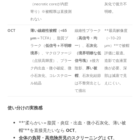
（necrotic coreが内腔
灰化で後方不
寄り）※被帽厚は直接測
明瞭。
れない
OCT
薄い線維性被帽
（
<65
線維性プラーク
**最高解像度
μm
＝TCFA）、脂質プ
（
高信号・均
（~10–20
ラーク（
低信号＋不明瞭
一
）、
石灰化
μm）**で被帽
境界
）、マクロファージ
（境界明瞭な低
評価に最適。
（点状高輝度）、プラー
信号塊）
±後方
造影で血液置
ク内出血・微小破綻、微
陰影、
厚い被
換が必要、深
小石灰化、コレステロー
帽
、石灰化結節
部は減衰で見
ル結晶
は不整突出とし
えにくい。
て描出
使い分けの実務感
**“柔らかい＝脂質・炎症・出血・微小石灰化、薄い被
帽”**を直接見たいなら
OCT
。
全体の負荷・高危険所見のスクリーニング
は
CT
。