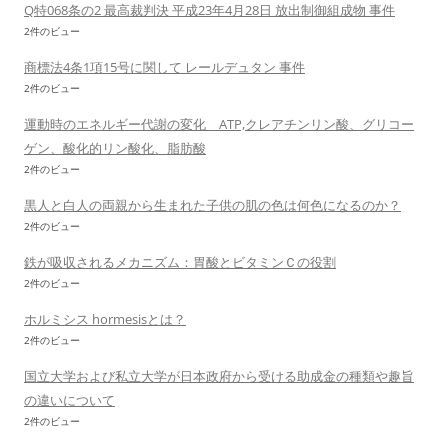
Q特068条の2 最高裁判決 平成23年4月28日 放出制御組成物 事件
2件のビュー
商標法4条1項15号に関して レールデュタン 事件
2件のビュー
運動時のエネルギー代謝の変化 ATP,クレアチンリン酸、グリコー
ゲン、酸化的リン酸化、脂肪酸
2件のビュー
黒人と白人の両親から生まれた子供の肌の色は何色になるのか？
2件のビュー
鉄が吸収されるメカニズム：胃酸とビタミンＣの役割
2件のビュー
ホルミシス hormesisとは？
2件のビュー
国立大学および私立大学が日本政府から受ける助成金の種類や趣旨
の違いについて
2件のビュー