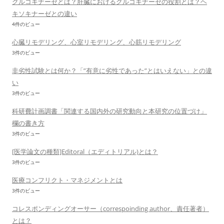
グルコキナーゼとは？肝臓におけるグルコキナーゼの役割とは？ヘ
キソキナーゼとの違い
4件のビュー
心臓リモデリング、心室リモデリング、心筋リモデリング
3件のビュー
非劣性試験とは何か？「”有意に劣性であった”とはいえない」との違
い
3件のビュー
科研費計画調書「関連する国内外の研究動向と本研究の位置づけ」
欄の書き方
3件のビュー
[医学論文の種類]Editoral（エディトリアル)とは？
3件のビュー
医療コンフリクト・マネジメントとは
3件のビュー
コレスポンディングオーサー（correspoinding author、責任著者）
とは？