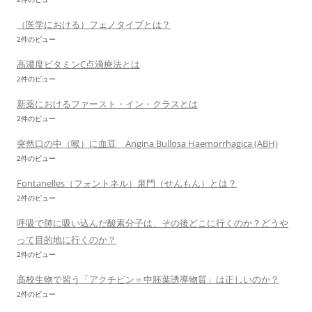
（医学における）フェノタイプとは？
2件のビュー
高濃度ビタミンC点滴療法とは
2件のビュー
新薬におけるファースト・イン・クラスとは
2件のビュー
突然口の中（喉）に血豆 Angina Bullosa Haemorrhagica (ABH)
2件のビュー
Fontanelles（フォントネル）泉門（せんもん）とは？
2件のビュー
呼吸で肺に吸い込んだ酸素分子は、その後どこに行くのか？どうや
って目的地に行くのか？
2件のビュー
高校生物で習う「アクチビン＝中胚葉誘導物質」は正しいのか？
2件のビュー