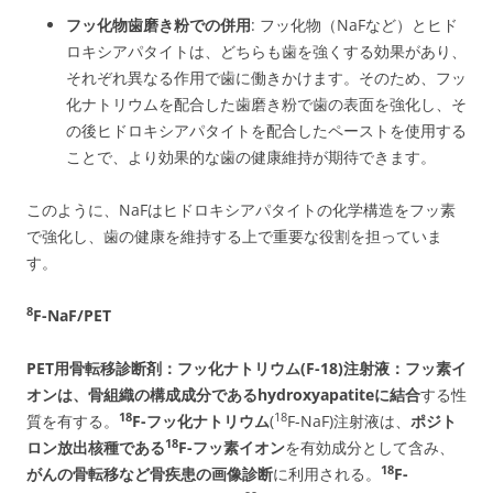
フッ化物歯磨き粉での併用
: フッ化物（NaFなど）とヒド
ロキシアパタイトは、どちらも歯を強くする効果があり、
それぞれ異なる作用で歯に働きかけます。そのため、フッ
化ナトリウムを配合した歯磨き粉で歯の表面を強化し、そ
の後ヒドロキシアパタイトを配合したペーストを使用する
ことで、より効果的な歯の健康維持が期待できます。
このように、NaFはヒドロキシアパタイトの化学構造をフッ素
で強化し、歯の健康を維持する上で重要な役割を担っていま
す。
8
F-NaF/PET
PET用骨転移診断剤：フッ化ナトリウム(F-18)注射液：フッ素イ
オンは、骨組織の構成成分であるhydroxyapatiteに結合
する性
1
8
1
8
質を有する。
F-フッ化ナトリウム
(
F-NaF)注射液は、
ポジト
1
8
ロン放出核種である
F-フッ素イオン
を有効成分として含み、
1
8
がんの骨転移など骨疾患の画像診断
に利用される。
F-