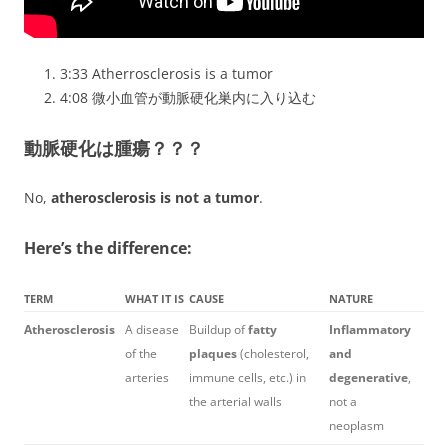
3:33 Atherrosclerosis is a tumor
4:08 微小血管が動脈硬化巣内に入り込む
動脈硬化は腫瘍？？？
No,
atherosclerosis is not a tumor
.
Here’s the difference:
TERM
WHAT IT IS
CAUSE
NATURE
Atherosclerosis
A disease
Buildup of
fatty
Inflammatory
of the
plaques
(cholesterol,
and
arteries
immune cells, etc.) in
degenerative
,
the arterial walls
not a
neoplasm