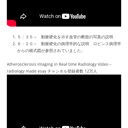
５：３５～ 動脈硬化を示す血管の断面の写真の説明
６：２０～ 動脈硬化の病理学的な説明 ロビンス病理学
からの模式図が参照されていました。
Atherosclerosis Imaging in Real time Radiology Video –
radiology made esay チャンネル登録者数 12万人