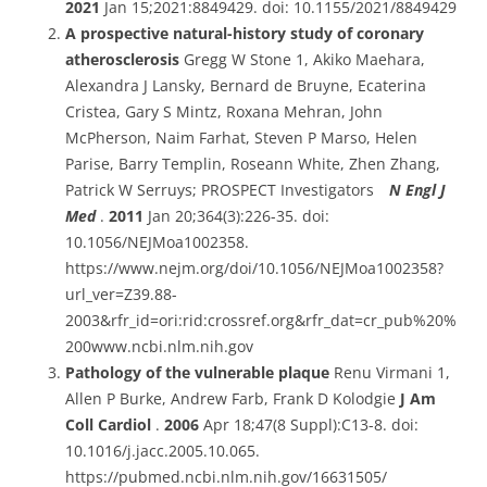
2021
Jan 15;2021:8849429. doi: 10.1155/2021/8849429
A prospective natural-history study of coronary
atherosclerosis
Gregg W Stone 1, Akiko Maehara,
Alexandra J Lansky, Bernard de Bruyne, Ecaterina
Cristea, Gary S Mintz, Roxana Mehran, John
McPherson, Naim Farhat, Steven P Marso, Helen
Parise, Barry Templin, Roseann White, Zhen Zhang,
Patrick W Serruys; PROSPECT Investigators
N Engl J
Med
.
2011
Jan 20;364(3):226-35. doi:
10.1056/NEJMoa1002358.
https://www.nejm.org/doi/10.1056/NEJMoa1002358?
url_ver=Z39.88-
2003&rfr_id=ori:rid:crossref.org&rfr_dat=cr_pub%20%
200www.ncbi.nlm.nih.gov
Pathology of the vulnerable plaque
Renu Virmani 1,
Allen P Burke, Andrew Farb, Frank D Kolodgie
J Am
Coll Cardiol
.
2006
Apr 18;47(8 Suppl):C13-8. doi:
10.1016/j.jacc.2005.10.065.
https://pubmed.ncbi.nlm.nih.gov/16631505/