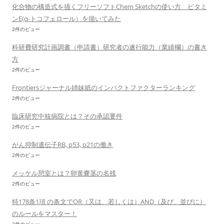
化合物の構造式を描くフリーソフトChem Sketchの使い方 ビタミ
ンE(α-トコフェロール）を描いてみた
2件のビュー
科研費研究計画調書（申請書）研究者の遂行能力（業績欄）の書き
方
2件のビュー
Frontiersジャーナル姉妹紙のインパクトファクターランキング
2件のビュー
臨床研究中核病院とは？その承認要件
2件のビュー
がん抑制遺伝子RB, p53, p21の働き
2件のビュー
メッケル憩室とは？卵黄嚢茎の名残
2件のビュー
特178条1項 の条文でOR（又は、若しくは）AND（及び、並びに）
のルールをマスター！