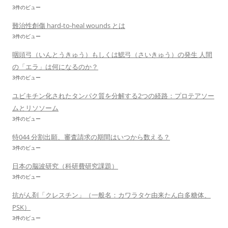
3件のビュー
難治性創傷 hard-to-heal wounds とは
3件のビュー
咽頭弓（いんとうきゅう）もしくは鰓弓（さいきゅう）の発生 人間
の「エラ」は何になるのか？
3件のビュー
ユビキチン化されたタンパク質を分解する2つの経路：プロテアソー
ムとリソソーム
3件のビュー
特044 分割出願、審査請求の期間はいつから数える？
3件のビュー
日本の脳波研究（科研費研究課題）
3件のビュー
抗がん剤「クレスチン」（一般名：カワラタケ由来たん白多糖体、
PSK）
3件のビュー