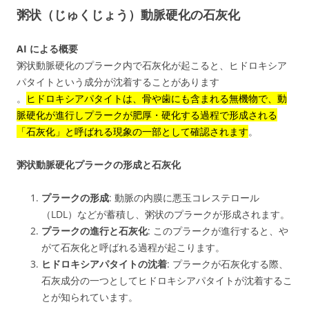
粥状（じゅくじょう）動脈硬化の石灰化
AI による概要
粥状動脈硬化のプラーク内で石灰化が起こると、ヒドロキシア
パタイトという成分が沈着することがあります
。
ヒドロキシアパタイトは、骨や歯にも含まれる無機物で、動
脈硬化が進行しプラークが肥厚・硬化する過程で形成される
「石灰化」と呼ばれる現象の一部として確認されます
。
粥状動脈硬化プラークの形成と石灰化
プラークの形成
: 動脈の内膜に悪玉コレステロール
（LDL）などが蓄積し、粥状のプラークが形成されます。
プラークの進行と石灰化
: このプラークが進行すると、や
がて石灰化と呼ばれる過程が起こります。
ヒドロキシアパタイトの沈着
: プラークが石灰化する際、
石灰成分の一つとしてヒドロキシアパタイトが沈着するこ
とが知られています。