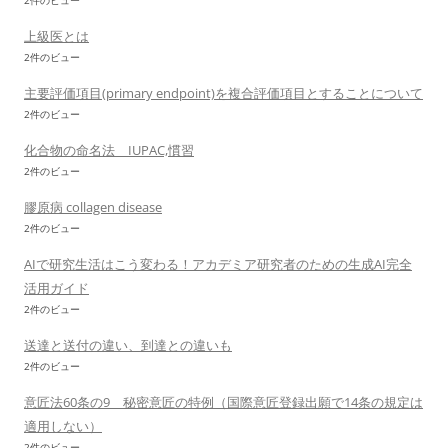
2件のビュー
上級医とは
2件のビュー
主要評価項目(primary endpoint)を複合評価項目とすることについて
2件のビュー
化合物の命名法 IUPAC,慣習
2件のビュー
膠原病 collagen disease
2件のビュー
AIで研究生活はこう変わる！アカデミア研究者のための生成AI完全
活用ガイド
2件のビュー
送達と送付の違い、到達との違いも
2件のビュー
意匠法60条の9 秘密意匠の特例（国際意匠登録出願で14条の規定は
適用しない）
2件のビュー