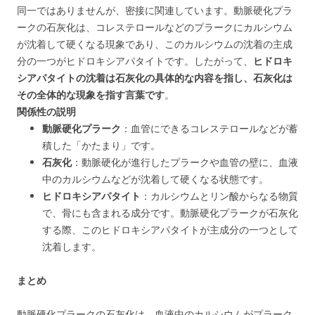
同一ではありませんが、密接に関連しています
。動脈硬化プラ
ークの石灰化は、コレステロールなどのプラークにカルシウム
が沈着して硬くなる現象であり、このカルシウムの沈着の主成
分の一つがヒドロキシアパタイトです。したがって、
ヒドロキ
シアパタイトの沈着は石灰化の具体的な内容を指し、石灰化は
その全体的な現象を指す言葉です
。
関係性の説明
動脈硬化プラーク
：血管にできるコレステロールなどが蓄
積した「かたまり」です。
石灰化
：動脈硬化が進行したプラークや血管の壁に、血液
中のカルシウムなどが沈着して硬くなる状態です。
ヒドロキシアパタイト
：カルシウムとリン酸からなる物質
で、骨にも含まれる成分です。動脈硬化プラークが石灰化
する際、このヒドロキシアパタイトが主成分の一つとして
沈着します。
まとめ
動脈硬化プラークの石灰化は、血液中のカルシウムがプラーク