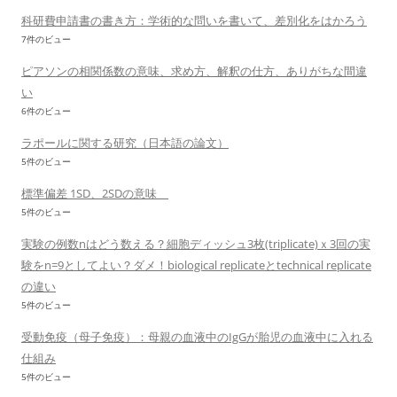
科研費申請書の書き方：学術的な問いを書いて、差別化をはかろう
7件のビュー
ピアソンの相関係数の意味、求め方、解釈の仕方、ありがちな間違
い
6件のビュー
ラポールに関する研究（日本語の論文）
5件のビュー
標準偏差 1SD、2SDの意味
5件のビュー
実験の例数nはどう数える？細胞ディッシュ3枚(triplicate)ｘ3回の実
験をn=9としてよい？ダメ！biological replicateとtechnical replicate
の違い
5件のビュー
受動免疫（母子免疫）：母親の血液中のIgGが胎児の血液中に入れる
仕組み
5件のビュー