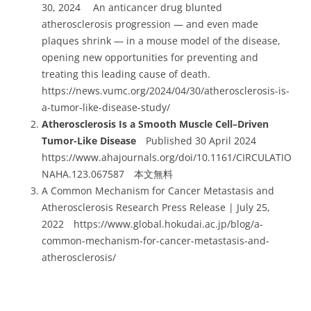
30, 2024
An anticancer drug blunted
atherosclerosis progression — and even made
plaques shrink — in a mouse model of the disease,
opening new opportunities for preventing and
treating this leading cause of death.
https://news.vumc.org/2024/04/30/atherosclerosis-is-
a-tumor-like-disease-study/
Atherosclerosis Is a Smooth Muscle Cell–Driven
Tumor-Like Disease
Published 30 April 2024
https://www.ahajournals.org/doi/10.1161/CIRCULATIO
NAHA.123.067587 本文無料
A Common Mechanism for Cancer Metastasis and
Atherosclerosis Research Press Release | July 25,
2022 https://www.global.hokudai.ac.jp/blog/a-
common-mechanism-for-cancer-metastasis-and-
atherosclerosis/