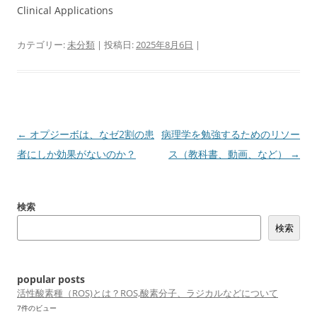
Clinical Applications
カテゴリー:
未分類
| 投稿日:
2025年8月6日
|
投
←
オプジーボは、なゼ2割の患
病理学を勉強するためのリソー
稿
者にしか効果がないのか？
ス（教科書、動画、など）
→
ナ
ビ
検索
ゲ
検索
ー
シ
ョ
popular posts
ン
活性酸素種（ROS)とは？ROS,酸素分子、ラジカルなどについて
7件のビュー