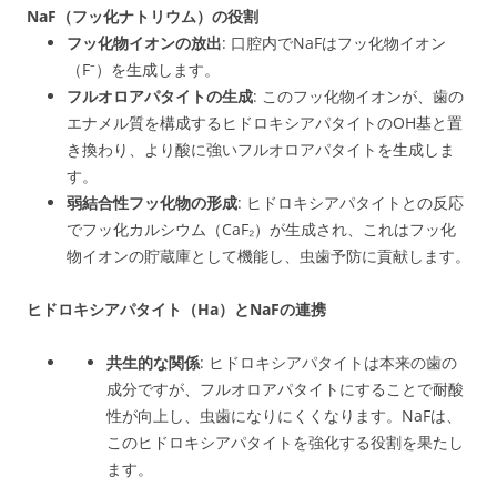
NaF（フッ化ナトリウム）の役割
フッ化物イオンの放出
: 口腔内でNaFはフッ化物イオン
（F⁻）を生成します。
フルオロアパタイトの生成
: このフッ化物イオンが、歯の
エナメル質を構成するヒドロキシアパタイトのOH基と置
き換わり、より酸に強いフルオロアパタイトを生成しま
す。
弱結合性フッ化物の形成
: ヒドロキシアパタイトとの反応
でフッ化カルシウム（CaF₂）が生成され、これはフッ化
物イオンの貯蔵庫として機能し、虫歯予防に貢献します。
ヒドロキシアパタイト（Ha）とNaFの連携
共生的な関係
: ヒドロキシアパタイトは本来の歯の
成分ですが、フルオロアパタイトにすることで耐酸
性が向上し、虫歯になりにくくなります
。NaFは、
このヒドロキシアパタイトを強化する役割を果たし
ます
。