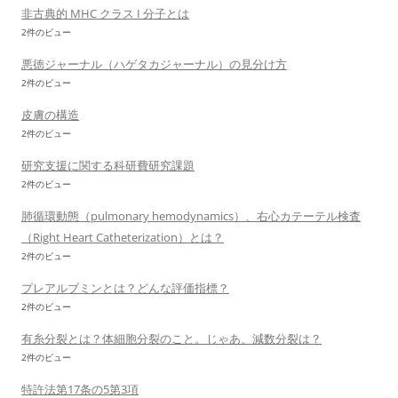
非古典的 MHC クラス I 分子とは
2件のビュー
悪徳ジャーナル（ハゲタカジャーナル）の見分け方
2件のビュー
皮膚の構造
2件のビュー
研究支援に関する科研費研究課題
2件のビュー
肺循環動態（pulmonary hemodynamics）、右心カテーテル検査
（Right Heart Catheterization）とは？
2件のビュー
プレアルブミンとは？どんな評価指標？
2件のビュー
有糸分裂とは？体細胞分裂のこと。じゃあ、減数分裂は？
2件のビュー
特許法第17条の5第3項