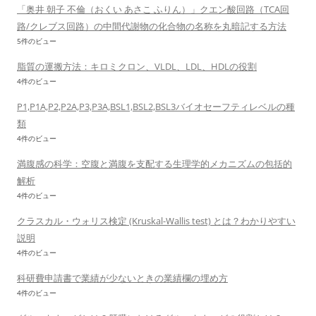
「奥井 朝子 不倫（おくい あさこ ふりん）」クエン酸回路（TCA回
路/クレブス回路）の中間代謝物の化合物の名称を丸暗記する方法
5件のビュー
脂質の運搬方法：キロミクロン、VLDL、LDL、HDLの役割
4件のビュー
P1,P1A,P2,P2A,P3,P3A,BSL1,BSL2,BSL3バイオセーフティレベルの種
類
4件のビュー
満腹感の科学：空腹と満腹を支配する生理学的メカニズムの包括的
解析
4件のビュー
クラスカル・ウォリス検定 (Kruskal-Wallis test) とは？わかりやすい
説明
4件のビュー
科研費申請書で業績が少ないときの業績欄の埋め方
4件のビュー