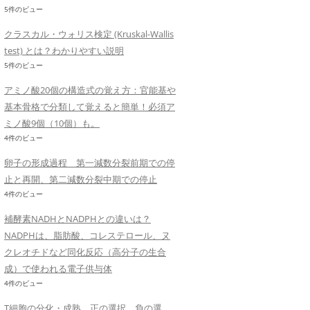
5件のビュー
クラスカル・ウォリス検定 (Kruskal-Wallis
test) とは？わかりやすい説明
5件のビュー
アミノ酸20個の構造式の覚え方：官能基や
基本骨格で分類して覚えると簡単！必須ア
ミノ酸9個（10個）も。
4件のビュー
卵子の形成過程 第一減数分裂前期での停
止と再開、第二減数分裂中期での停止
4件のビュー
補酵素NADHとNADPHとの違いは？
NADPHは、脂肪酸、コレステロール、ヌ
クレオチドなど同化反応（高分子の生合
成）で使われる電子供与体
4件のビュー
T細胞の分化・成熟、正の選択、負の選