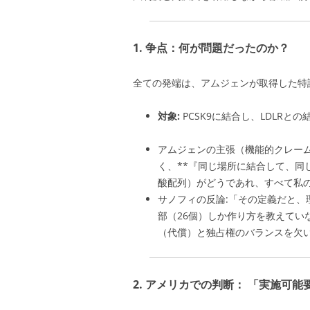
1. 争点：何が問題だったのか？
全ての発端は、アムジェンが取得した特
対象:
PCSK9に結合し、LDLRと
アムジェンの主張（機能的クレーム
く、**『同じ場所に結合して、同
酸配列）がどうであれ、すべて私
サノフィの反論:「その定義だと
部（26個）しか作り方を教えてい
（代償）と独占権のバランスを欠
2. アメリカでの判断： 「実施可能