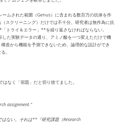
レームされた範囲（Genus）に含まれる数百万の抗体を作
法（スクリーニング）だけでは不十分。研究者は無作為に抗
*「トライ＆エラー」**を繰り返さなければならない。
が示した実験データの通り、アミノ酸を一つ変えただけで機
、構造から機能を予測できないため、論理的な設計ができ
なる。
ではなく「宿題」だと切り捨てました。
arch assignment.”
ない。それは**『研究課題（Research