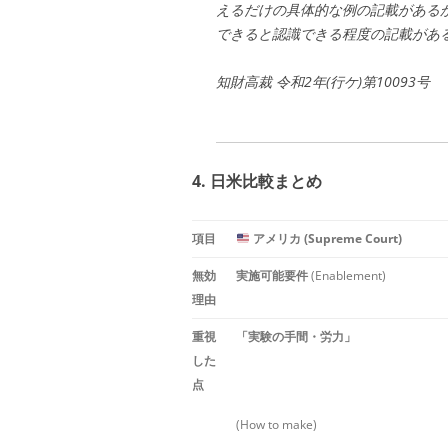
えるだけの具体的な例の記載がある
できると認識できる程度の記載があ
知財高裁 令和2年(行ケ)第10093号
4. 日米比較まとめ
項目
アメリカ (Supreme Court)
無効
実施可能要件
(Enablement)
理由
重視
「実験の手間・労力」
した
点
(How to make)