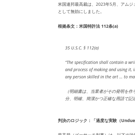
米国連邦最高裁は、2023年5月、アムジェ
として無効にしました。
根拠条文：米国特許法 112条(a)
35 U.S.C. § 112(a)
“The specification shall contain a wr
and process of making and using it, in
any person skilled in the art … to 
（明細書は、当業者がその発明を作り
分、明確、簡潔かつ正確な用語で記
判決のロジック：「過度な実験（Undue Exp
最高裁（ゴーサッチ判事）は、以下の論