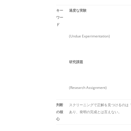
キー
過度な実験
ワー
ド
(Undue Experimentation)
研究課題
(Research Assignment)
判断
スクリーニングで正解を見つけるのは
の核
あり、発明の完成とは言えない。
心