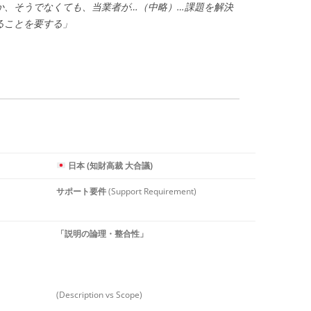
か、そうでなくても、当業者が…（中略）…課題を解決
ることを要する」
日本 (知財高裁 大合議)
サポート要件
(Support Requirement)
「説明の論理・整合性」
(Description vs Scope)