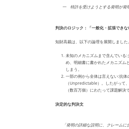
一 特許を受けようとする発明が発
判決のロジック：「一般化・拡張できな
知財高裁は、以下の論理を展開しました
未知のメカニズムまで含んでいる
め、明細書に書かれたメカニズム
しまう。
一部の例から全体は言えない:抗体
（Unpredictable）。した
（数百万個）にわたって課題解決
決定的な判決文
「発明の詳細な説明に、クレームに