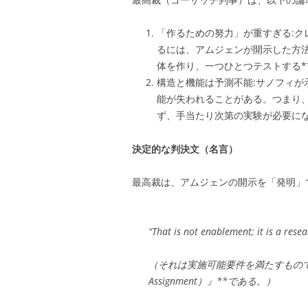
「作るための努力」が重すぎる:ク
るには、アムジェンが開示した方
体を作り、一つひとつテストする*
構造と機能は予測不能:サノフィ
能が失われることがある。つまり
ず、手当たり次第の実験が必要に
決定的な判決文（名言）
最高裁は、アムジェンの開示を「発明」
“That is not enablement; it is a rese
（それは実施可能要件を満たすものでは
Assignment）』**である。）