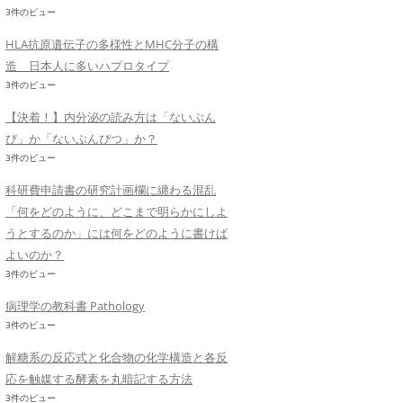
3件のビュー
HLA抗原遺伝子の多様性とMHC分子の構
造 日本人に多いハプロタイプ
3件のビュー
【決着！】内分泌の読み方は「ないぶん
ぴ」か「ないぶんぴつ」か？
3件のビュー
科研費申請書の研究計画欄に纏わる混乱
「何をどのように、どこまで明らかにしよ
うとするのか」には何をどのように書けば
よいのか？
3件のビュー
病理学の教科書 Pathology
3件のビュー
解糖系の反応式と化合物の化学構造と各反
応を触媒する酵素を丸暗記する方法
3件のビュー