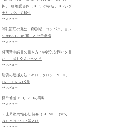
択、T細胞受容体（TCR）の構造、TCRシグ
ナリングの多様性
4件のビュー
哺乳類胚の発生 卵割期 コンパクション
compactionが起こる分子機構
4件のビュー
科研費申請書の書き方：学術的な問いを書
いて、差別化をはかろう
4件のビュー
脂質の運搬方法：キロミクロン、VLDL、
LDL、HDLの役割
4件のビュー
標準偏差 1SD、2SDの意味
4件のビュー
ST上昇型急性心筋梗塞（STEMI）（すて
み）とは？ST上昇とは
3件のビュー