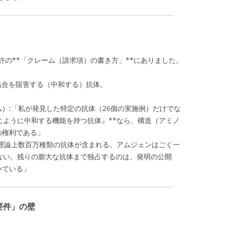
許の**「クレーム（請求項）の書き方」**にありました。
の結合を阻害する（中和する）抗体。
）:「私が発見した特定の抗体（26個の実施例）だけでな
じように中和する機能を持つ抗体』**なら、構造（アミノ
の権利である」
、理論上数百万種類の抗体が含まれる。アムジェンはごく一
ない。残りの膨大な抗体まで独占するのは、発明の公開
いている」
要件」の壁