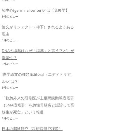
胚中心(germinal center)とは【免疫学】
3件のビュー
論文がリジェクト（却下）されるよくある
理由
3件のビュー
DNAの塩基はなぜ「塩基」と言う？どこが
塩基性？
3件のビュー
[医学論文の種類]Editoral（エディトリア
ル)とは？
3件のビュー
「救急外来の研修医が上腸間膜動脈症候群
（SMA症候群）を急性胃腸炎と誤診して高
校生が死亡」という報道
3件のビュー
日本の脳波研究（科研費研究課題）