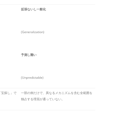
拡張ないし一般化
(Generalization)
予測し難い
(Unpredictable)
「宝探し」で
一部の例だけで、異なるメカニズムを含む全範囲を
独占する理屈が通っていない。