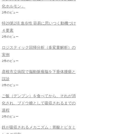
化ホルモン」
2件のビュー
特29第2項 進歩性 容易に思いつく動機づけ
４要素
2件のビュー
ロジスティック回帰分析（多変量解析）の
実例
2件のビュー
彦根市立病院で脳動脈瘤脳を下垂体腫瘍と
誤診
2件のビュー
ご飯（デンプン）を食べてから、それが消
化され、ブドウ糖として吸収されるまでの
過程
2件のビュー
鉄が吸収されるメカニズム：胃酸とビタミ