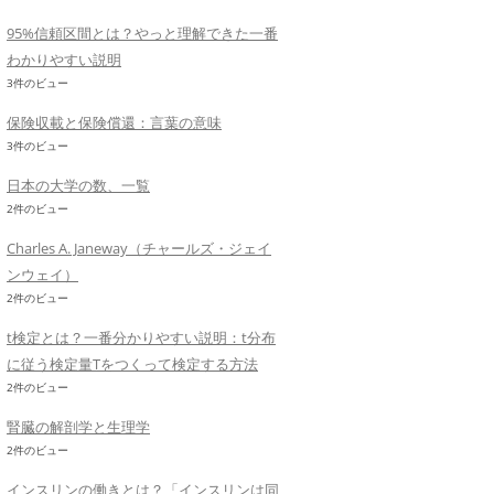
95%信頼区間とは？やっと理解できた一番
わかりやすい説明
3件のビュー
保険収載と保険償還：言葉の意味
3件のビュー
日本の大学の数、一覧
2件のビュー
Charles A. Janeway（チャールズ・ジェイ
ンウェイ）
2件のビュー
t検定とは？一番分かりやすい説明：t分布
に従う検定量Tをつくって検定する方法
2件のビュー
腎臓の解剖学と生理学
2件のビュー
インスリンの働きとは？「インスリンは同