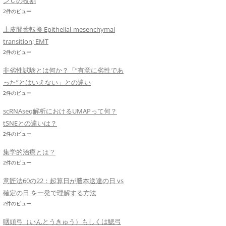
ンＣの役割
2件のビュー
上皮間葉転換 Epithelial-mesenchymal
transition; EMT
2件のビュー
非劣性試験とは何か？「”有意に劣性であ
った”とはいえない」との違い
2件のビュー
scRNAseq解析におけるUMAPって何？
tSNEとの違いは？
2件のビュー
集学的治療とは？
2件のビュー
意匠法60の22：起算日が謄本送達の日 vs
確定の日 を一発で理解する方法
2件のビュー
咽頭弓（いんとうきゅう）もしくは鰓弓