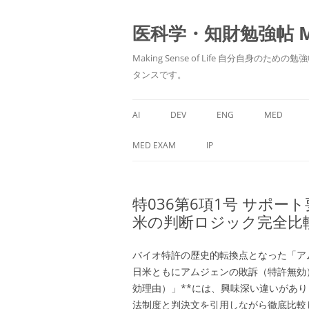
医科学・知財勉強帖 MedS
Making Sense of Life 自分
タンスです。
AI
DEV
ENG
MED
MED EXAM
IP
特036第6項1号 サポー
米の判断ロジック完全比
バイオ特許の歴史的転換点となった「アム
日米ともにアムジェンの敗訴（特許無効
効理由）」**には、興味深い違いがあ
法制度と判決文を引用しながら徹底比較