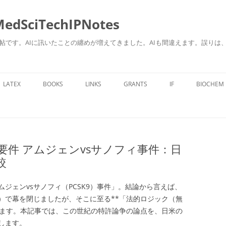
ciTechIPNotes
自身のための勉強帖です。AIに訊いたことの纏めが増えてきました。AIも間違えます。
コ
ン
LATEX
BOOKS
LINKS
GRANTS
IF
BIOCHEM
テ
ン
ツ
へ
ス
キ
ッ
プ
ト要件 アムジェンvsサノフィ事件：日
較
ジェンvsサノフィ（PCSK9）事件」。結論から言えば、
）で幕を閉じましたが、そこに至る**「法的ロジック（無
ります。本記事では、この世紀の特許論争の論点を、日米の
します。