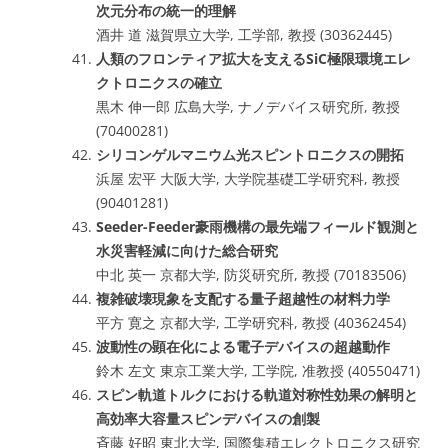
次元分布の統一的理解
酒井 道 滋賀県立大学, 工学部, 教授 (30362445)
人類のフロンティア拡大を支えるSiC極限環境エレ
クトロニクスの確立
黒木 伸一郎 広島大学, ナノデバイス研究所, 教授
(70400281)
シリコンゲルマニウム光スピントロニクスの開拓
浜屋 宏平 大阪大学, 大学院基礎工学研究科, 教授
(90401281)
Seeder-Feeder豪雨機構の最先端フィールド観測と
水災害軽減に向けた総合研究
中北 英一 京都大学, 防災研究所, 教授 (70183506)
複雑破壊現象を支配する量子超越性の材料力学
平方 寛之 京都大学, 工学研究科, 教授 (40362454)
波動性の顕在化による電子デバイスの超越動作
鈴木 左文 東京工業大学, 工学院, 准教授 (40550471)
スピン軌道トルクにおける軌道対称性効果の解明と
高効率大容量スピンデバイスの創製
斉藤 好昭 東北大学, 国際集積エレクトロニクス研究