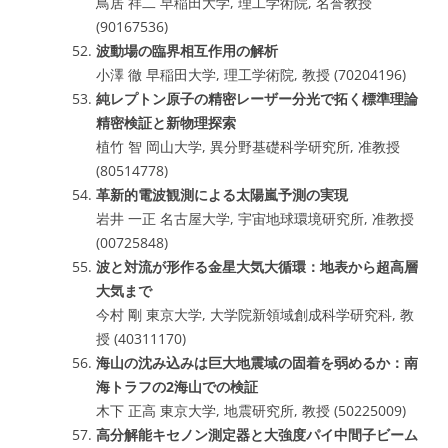
鳥居 祥二 早稲田大学, 理工学術院, 名誉教授
(90167536)
波動場の臨界相互作用の解析
小澤 徹 早稲田大学, 理工学術院, 教授 (70204196)
純レプトン原子の精密レーザー分光で拓く標準理論
精密検証と新物理探索
植竹 智 岡山大学, 異分野基礎科学研究所, 准教授
(80514778)
革新的電波観測による太陽嵐予測の実現
岩井 一正 名古屋大学, 宇宙地球環境研究所, 准教授
(00725848)
波と対流が形作る金星大気大循環：地表から超高層
大気まで
今村 剛 東京大学, 大学院新領域創成科学研究科, 教
授 (40311170)
海山の沈み込みは巨大地震域の固着を弱めるか：南
海トラフの2海山での検証
木下 正高 東京大学, 地震研究所, 教授 (50225009)
高分解能キセノン測定器と大強度パイ中間子ビーム