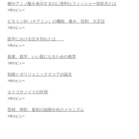
糖やアミノ酸を表示するのに便利なフィッシャー投影式とは
1件のビュー
ビタミンB1（チアミン）の機能、働き、役割、欠乏症
1件のビュー
医学における泣き別れとは
1件のビュー
親業、親学、いい親になるための教育
1件のビュー
知能とポリジェニックスコアの論文
1件のビュー
エイコサノイドの作用
1件のビュー
受精、卵割、最初の細胞分化のメカニズム
1件のビュー