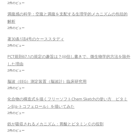
2件のビュー
満腹感の科学：空腹と満腹を支配する生理学的メカニズムの包括的
解析
2件のビュー
著30条1項4号のケーススタディ
2件のビュー
PCT規則67.1の規定の趣旨は？(ii)但し書きで、微生物学的方法を除外
した理由
2件のビュー
脳波（EEG）測定装置（脳波計）臨床研究用
2件のビュー
化合物の構造式を描くフリーソフトChem Sketchの使い方 ビタミ
ンE(α-トコフェロール）を描いてみた
2件のビュー
鉄が吸収されるメカニズム：胃酸とビタミンＣの役割
2件のビュー