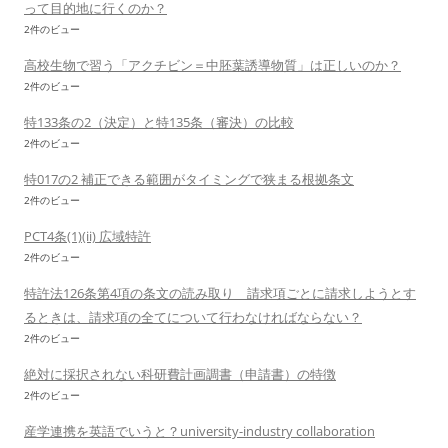
って目的地に行くのか？
2件のビュー
高校生物で習う「アクチビン＝中胚葉誘導物質」は正しいのか？
2件のビュー
特133条の2（決定）と特135条（審決）の比較
2件のビュー
特017の2 補正できる範囲がタイミングで狭まる根拠条文
2件のビュー
PCT4条(1)(ii) 広域特許
2件のビュー
特許法126条第4項の条文の読み取り 請求項ごとに請求しようとす
るときは、請求項の全てについて行わなければならない？
2件のビュー
絶対に採択されない科研費計画調書（申請書）の特徴
2件のビュー
産学連携を英語でいうと？university-industry collaboration