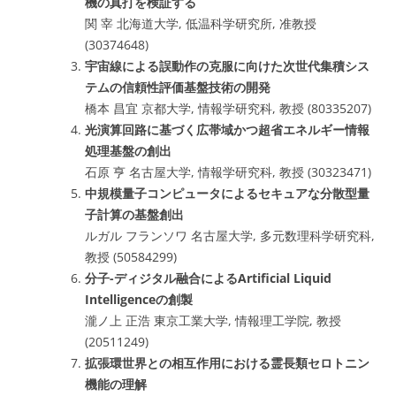
機の真打を検証する
関 宰 北海道大学, 低温科学研究所, 准教授
(30374648)
宇宙線による誤動作の克服に向けた次世代集積シス
テムの信頼性評価基盤技術の開発
橋本 昌宜 京都大学, 情報学研究科, 教授 (80335207)
光演算回路に基づく広帯域かつ超省エネルギー情報
処理基盤の創出
石原 亨 名古屋大学, 情報学研究科, 教授 (30323471)
中規模量子コンピュータによるセキュアな分散型量
子計算の基盤創出
ルガル フランソワ 名古屋大学, 多元数理科学研究科,
教授 (50584299)
分子-ディジタル融合によるArtificial Liquid
Intelligenceの創製
瀧ノ上 正浩 東京工業大学, 情報理工学院, 教授
(20511249)
拡張環世界との相互作用における霊長類セロトニン
機能の理解