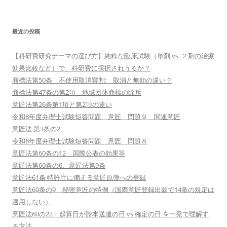
最近の投稿
【科研費研究テーマの選び方】純粋な臨床試験（単剤 vs. ２剤の治療
効果比較など）で、科研費に採択されうるか？
商標法第50条 不使用取消審判: 取消と無効の違い？
商標法第47条の第2項 地域団体商標の除斥
意匠法第26条第1項と第2項の違い
令和8年度弁理士試験短答問題 意匠 問題９ 関連意匠
意匠法 第3条の2
令和8年度弁理士試験短答問題 意匠 問題８
意匠法第60条の12 国際公表の効果等
意匠法第60条の6、意匠法第9条
意匠法61条 特許庁に備える意匠原簿への登録
意匠法60条の9 秘密意匠の特例（国際意匠登録出願で14条の規定は
適用しない）
意匠法60の22：起算日が謄本送達の日 vs 確定の日 を一発で理解す
る方法