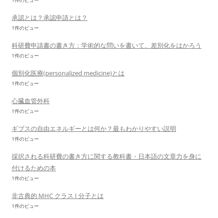
1件のビュー
承認とは？承認申請とは？
1件のビュー
科研費申請書の書き方：学術的な問いを書いて、差別化をはかろう
1件のビュー
個別化医療(personalized medicine)とは
1件のビュー
心臓血管外科
1件のビュー
ギブスの自由エネルギーとは何か？最もわかりやすい説明
1件のビュー
採択される科研費の書き方に関する教科書・日本語の文章力を身に
付けるための本
1件のビュー
非古典的 MHC クラス I 分子とは
1件のビュー