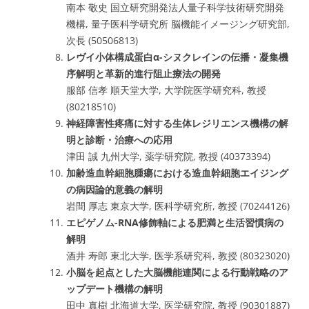
南本 敬史 国立研究開発法人量子科学技術研究開発
機構, 量子医科学研究所 脳機能イメージング研究部,
次長 (50506813)
レヴイ小体構成蛋白α-シヌクレインの伝播・凝集機
序解明と革新的進行阻止療法の開発
服部 信孝 順天堂大学, 大学院医学研究科, 教授
(80218510)
神経障害性疼痛に対する生体レジリエンス機構の解
明と診断・治療への応用
津田 誠 九州大学, 薬学研究院, 教授 (40373394)
加齢造血幹細胞腫瘍における造血幹細胞エイジング
の病因論的意義の解明
岩間 厚志 東京大学, 医科学研究所, 教授 (70244126)
エピゲノム-RNA修飾軸による肥満と生活習慣病の
解明
酒井 寿郎 東北大学, 医学系研究科, 教授 (80323020)
小脳を起点とした大脳機能連関による行動戦略のア
ップデート機構の解明
田中 真樹 北海道大学, 医学研究院, 教授 (90301887)