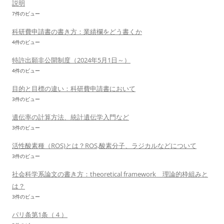
説明
7件のビュー
科研費申請書の書き方：業績欄をどう書くか
4件のビュー
特許出願非公開制度（2024年5月1日～）
4件のビュー
目的と目標の違い：科研費申請書において
3件のビュー
遺伝率の計算方法、統計遺伝学入門など
3件のビュー
活性酸素種（ROS)とは？ROS,酸素分子、ラジカルなどについて
3件のビュー
社会科学系論文の書き方：theoretical framework 理論的枠組みと
は？
3件のビュー
パリ条第1条（４）