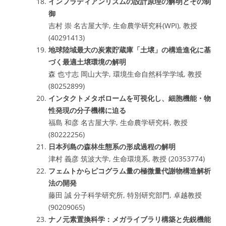
インフラディアンリズムの設計原理の解明とその制
御
吉村 崇 名古屋大学, 生命農学研究科(WPI), 教授
(40291413)
地球陸域最大の炭素貯蔵庫「土壌」の構造進化に基
づく最適土壌環境の解明
森 也寸志 岡山大学, 環境生命自然科学学域, 教授
(80252899)
インタクトメタボロームを可視化し、細胞機能・物
性発現の分子機構に迫る
福島 和彦 名古屋大学, 生命農学研究科, 教授
(80222256)
日本列島の森林生態系の形成過程の解明
津村 義彦 筑波大学, 生命環境系, 教授 (20353774)
フェムトからピコグラム量の極微量代謝物構造解析
法の開発
藤田 誠 分子科学研究所, 特別研究部門, 卓越教授
(90209065)
ナノ元素置換科学：メガライブラリ構築と先鋭機能