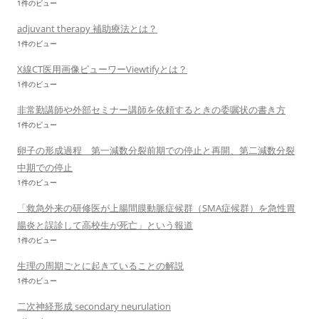
1件のビュー
adjuvant therapy 補助療法とは？
1件のビュー
X線CT医用画像ビューワーViewtifyとは？
1件のビュー
非常勤講師や外部セミナー講師を依頼するときの委嘱状の書き方
1件のビュー
卵子の形成過程 第一減数分裂前期での停止と再開、第二減数分裂
中期での停止
1件のビュー
「救急外来の研修医が上腸間膜動脈症候群（SMA症候群）を急性胃
腸炎と誤診して高校生が死亡」という報道
1件のビュー
生理の周期ごとに起きていることの解説
1件のビュー
二次神経形成 secondary neurulation