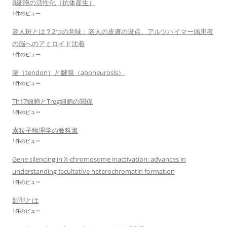
B細胞の活性化（抗体産生）
1件のビュー
老人斑とは？2つの意味：老人の皮膚の斑点、アルツハイマー病患者
の脳へのアミロイド沈着
1件のビュー
腱（tendon）と腱膜（aponeurosis）
1件のビュー
Th17細胞とTreg細胞の関係
1件のビュー
素粒子物理学の教科書
1件のビュー
Gene silencing in X-chromosome inactivation: advances in
understanding facultative heterochromatin formation
1件のビュー
類型とは
1件のビュー