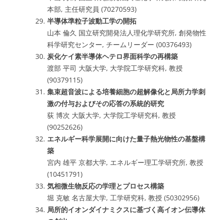
本部, 主任研究員 (70270593)
半導体準粒子波動工学の開拓
山本 倫久 国立研究開発法人理化学研究所, 創発物性
科学研究センター, チームリーダー (00376493)
炭化ケイ素半導体ヘテロ界面科学の再構築
渡部 平司 大阪大学, 大学院工学研究科, 教授
(90379115)
集束超音波による培養細胞の超解像化と局所力学刺
激の付与およびその応答の系統的研究
荻 博次 大阪大学, 大学院工学研究科, 教授
(90252626)
エネルギー科学展開に向けた量子熱光物性の基盤構
築
宮内 雄平 京都大学, エネルギー理工学研究所, 教授
(10451791)
気相微生物反応の学理とプロセス構築
堀 克敏 名古屋大学, 工学研究科, 教授 (50302956)
局所的イオンダイナミクスに基づく高イオン伝導体