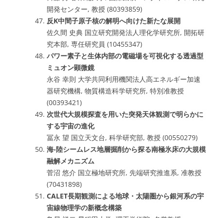
開発センター, 教授 (80393859)
反K中間子原子核の解明へ向けた新たな展開
佐久間 史典 国立研究開発法人理化学研究所, 開拓研
究本部, 専任研究員 (10455347)
パワー素子と生体内部の電磁場を可視化する透過型
ミュオン顕微鏡
永谷 幸則 大学共同利用機関法人高エネルギー加速
器研究機構, 物質構造科学研究所, 特別准教授
(00393421)
次世代大規模探査を用いた突発天体観測で明らかに
する宇宙の進化
冨永 望 国立天文台, 科学研究部, 教授 (00550279)
海-陸シームレス地層掘削から探る南極氷床の大規模
融解メカニズム
菅沼 悠介 国立極地研究所, 先端研究推進系, 准教授
(70431898)
CALET長期観測による地球・太陽圏から銀河系の宇
宙線物理学の新概念構築