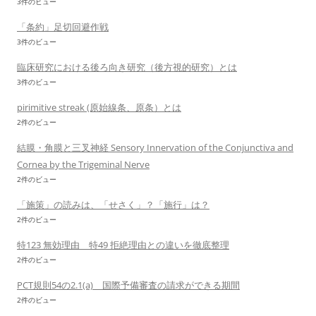
3件のビュー
「条約」足切回避作戦
3件のビュー
臨床研究における後ろ向き研究（後方視的研究）とは
3件のビュー
pirimitive streak (原始線条、原条）とは
2件のビュー
結膜・角膜と三叉神経 Sensory Innervation of the Conjunctiva and
Cornea by the Trigeminal Nerve
2件のビュー
「施策」の読みは、「せさく」？「施行」は？
2件のビュー
特123 無効理由 特49 拒絶理由との違いを徹底整理
2件のビュー
PCT規則54の2.1(a) 国際予備審査の請求ができる期間
2件のビュー