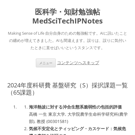
医科学・知財勉強帖
MedSciTechIPNotes
Making Sense of Life 自分自身のための勉強帖です。AIに訊いたこと
の纏めが増えてきました。AIも間違えます。誤りは、誤りに気付い
たときに直せばいいというスタンスです。
コンテンツへスキップ
メニュー
2024年度科研費 基盤研究（S）採択課題一覧
（65課題）
海洋熱波に対する沖合生態系脆弱性の包括的評価
高橋 一生 東京大学, 大学院農学生命科学研究科(農学
部), 教授 (00301581)
気候不安定化とティッピング・カスケード：気候危