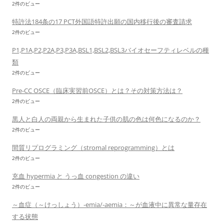
2件のビュー
特許法184条の17 PCT外国語特許出願の国内移行後の審査請求
2件のビュー
P1,P1A,P2,P2A,P3,P3A,BSL1,BSL2,BSL3バイオセーフティレベルの種
類
2件のビュー
Pre-CC OSCE（臨床実習前OSCE）とは？その対策方法は？
2件のビュー
黒人と白人の両親から生まれた子供の肌の色は何色になるのか？
2件のビュー
間質リプログラミング（stromal reprogramming）とは
2件のビュー
充血 hypermia と うっ血 congestion の違い
2件のビュー
～血症（～けっしょう）-emia/-aemia：～が血液中に異常な量存在
する状態