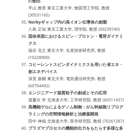
の創出
平山 雅章 東京工業大学, 物質理工学院, 教授
(30531165)
Norbyギャップ内の高イオン伝導体の創製
八島 正知 東京工業大学, 理学院, 教授 (00239740)
固体表面におけるスピン・プロトン・電荷ダイナミ
クス
福谷 克之 東京大学, 生産技術研究所, 教授
(10228900)
コヒーレントスピンダイナミクスを用いた省エネ・
創エネデバイス
深見 俊輔 東北大学, 電気通信研究所, 教授
(60704492)
エンジニアード脂質粒子の創成とその応用
渡慶次 学 北海道大学, 工学研究院, 教授 (60311437)
高機能ゲルによるゲノム制御：がん幹細胞リプログ
ラミングの空間情報解析と治療薬開発
田中 伸哉 北海道大学, 医学研究院, 教授 (70261287)
プラズマプロセスの機能的出力をもたらす多様な多