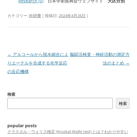
Research (S)
日本学術振興会ウェブサイト
大区分別
カテゴリー:
科研費
| 投稿日:
2024年4月26日
|
投
←
アルコールから脱水縮合によ
脳賦活検査・神経活動の測定方
稿
りエーテルを合成する化学反応
法のまとめ
→
ナ
の反応機構
ビ
ゲ
検索
ー
検索
シ
ョ
ン
popular posts
クラスカル・ウォリス検定 (Kruskal-Wallis test) とは？わかりやすい