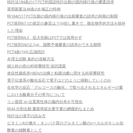
特許法184条の17 PCT外国語特許出願の国内移行後の審査請求
実用新案法48条の8 補正の特例
特184の17 PCT出願の国内移行後の出願審査の請求の時期の制限
PCT規則67.1の規定の趣旨は？(ii)但し書きで、微生物学的方法を除外
した理由
PCT規則64.3 拡大先願はPCTでは採用せず
PCT規則54の2.1(a) 国際予備審査の請求ができる期間
PCT4条(1)(ii) 広域特許
弁理士試験 条約の攻略方法
婦人科の癌の科研費研究 採択課題
炎症性腸疾患(IBD)の治療と粘膜治癒に関する科研費研究
電子伝達系や酸化反応で電子はどのように移動していくのか
生化学の反応「グルコースの酸化」で取り出されるエネルギーの量
における酸素分子の寄与について
リン脂質 sn 位置異性体の脳内分布を可視化
特44 分割出願 書面再提出要不要の網羅的なまとめ
特許法の漢字の読み方
ビタミンKの働き：タンパク質のグルタミン酸のγーカルボキシル化
酵素の補酵素として