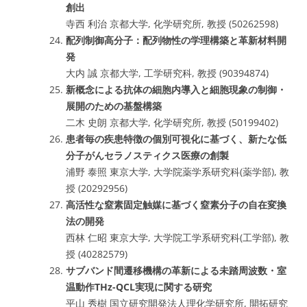
創出
寺西 利治 京都大学, 化学研究所, 教授 (50262598)
配列制御高分子：配列物性の学理構築と革新材料開
発
大内 誠 京都大学, 工学研究科, 教授 (90394874)
新概念による抗体の細胞内導入と細胞現象の制御・
展開のための基盤構築
二木 史朗 京都大学, 化学研究所, 教授 (50199402)
患者毎の疾患特徴の個別可視化に基づく、新たな低
分子がんセラノスティクス医療の創製
浦野 泰照 東京大学, 大学院薬学系研究科(薬学部), 教
授 (20292956)
高活性な窒素固定触媒に基づく窒素分子の自在変換
法の開発
西林 仁昭 東京大学, 大学院工学系研究科(工学部), 教
授 (40282579)
サブバンド間遷移機構の革新による未踏周波数・室
温動作THz-QCL実現に関する研究
平山 秀樹 国立研究開発法人理化学研究所, 開拓研究