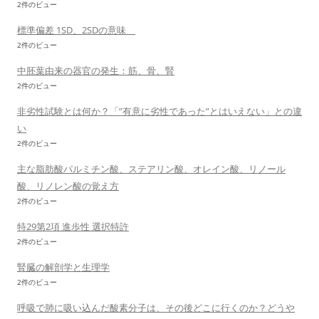
2件のビュー
標準偏差 1SD、2SDの意味
2件のビュー
中胚葉由来の器官の発生：筋、骨、腎
2件のビュー
非劣性試験とは何か？「”有意に劣性であった”とはいえない」との違
い
2件のビュー
主な脂肪酸パルミチン酸、ステアリン酸、オレイン酸、リノール
酸、リノレン酸の覚え方
2件のビュー
特29第2項 進歩性 選択特許
2件のビュー
腎臓の解剖学と生理学
2件のビュー
呼吸で肺に吸い込んだ酸素分子は、その後どこに行くのか？どうや