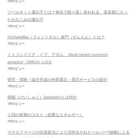
1件のビュー
ツールキット遺伝子とは？発生で繰り返し使われる、道具箱に入っ
たおなじみの遺伝子
1件のビュー
Fontanelles（フォントネル）泉門（せんもん）とは？
1件のビュー
ミトコンドリア・イブ、アダム、 Most recent common
ancestor（MRCA), LUCA
1件のビュー
研究・実験・論文作成の外部委託・受託サービスの紹介
1件のビュー
痙縮（けいしゅく）Spasticityとは何か
1件のビュー
１回の射精のコスト（必要なエネルギー）
1件のビュー
マクロファージの抗原提示により活性化されたヘルパーT細胞による