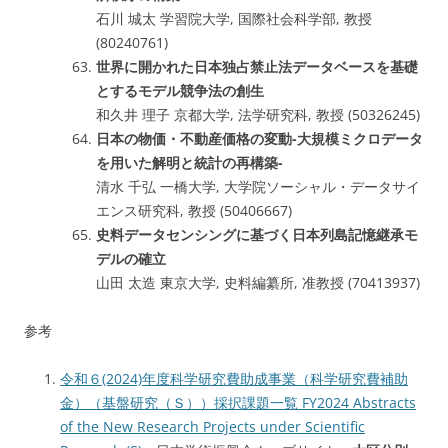
石川 城太 学習院大学, 国際社会科学部, 教授
(80240761)
世界に開かれた日本独占禁止法データベースを基礎
とするモデル競争法の創生
和久井 理子 京都大学, 法学研究科, 教授 (50326245)
日本の物価・不動産価格の変動-大規模ミクロデータ
を用いた解明と統計の再構築-
清水 千弘 一橋大学, 大学院ソーシャル・データサイ
エンス研究科, 教授 (50406667)
史料データセンシングに基づく日本列島記憶継承モ
デルの確立
山田 太造 東京大学, 史料編纂所, 准教授 (70413937)
参考
令和６(2024)年度科学研究費助成事業（科学研究費補助
金）（基盤研究（Ｓ））採択課題一覧 FY2024 Abstracts
of the New Research Projects under Scientific