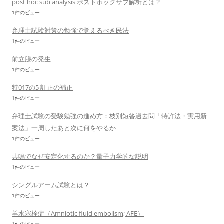
post hoc sub analysis ポストホックサブ解析とは？
1件のビュー
弁理士試験対策の勉強で覚えるべき民法
1件のビュー
前立腺の発生
1件のビュー
特017の5 訂正の補正
1件のビュー
弁理士試験の受験勉強の進め方：枝別短答過去問「特許法・実用新
案法」一周したあと次に何をやるか
1件のビュー
共鳴でなぜ安定化するのか？量子力学的な説明
1件のビュー
シングルアーム試験とは？
1件のビュー
羊水塞栓症（Amniotic fluid embolism; AFE）