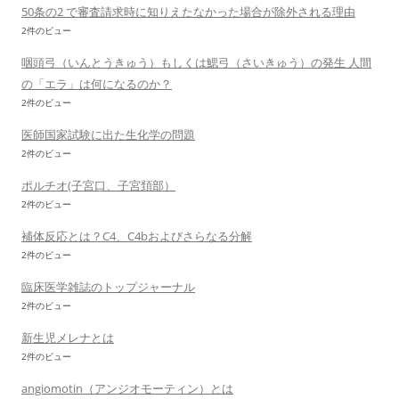
50条の2 で審査請求時に知りえたなかった場合が除外される理由
2件のビュー
咽頭弓（いんとうきゅう）もしくは鰓弓（さいきゅう）の発生 人間
の「エラ」は何になるのか？
2件のビュー
医師国家試験に出た生化学の問題
2件のビュー
ポルチオ(子宮口、子宮頚部）
2件のビュー
補体反応とは？C4、C4bおよびさらなる分解
2件のビュー
臨床医学雑誌のトップジャーナル
2件のビュー
新生児メレナとは
2件のビュー
angiomotin（アンジオモーティン）とは