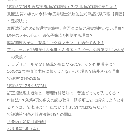
特許法第94条 通常実施権の移転等：先使用権の移転の要件は？
意匠法 第29条の2 令和8年度弁理士試験短答式筆記試験問題【意匠】
５選択肢(ﾆ)
意匠法第5条の2 仮通常実施権：意匠法に仮専用実施権がない理由？
DNAのメチル化が、遺伝子発現を抑制する理由？
転写調節因子は、凝集したクロマチンにも結合できる？
アルコールが尿酸産生を促進する機序は？ビールの宣伝プリン体ゼ
ロの意義？
アロプリノールがなぜ痛風の薬になるのか、その作用機序は？
50条の2 で審査請求時に知りえたなかった場合が除外される理由
特許法181条の趣旨
特許法第17条の5第3項
訂正拒絶理由通知と、審理終結通知は、普通どっちが先にくる？
特許法126条第4項の条文の読み取り 請求項ごとに請求しようとす
るときは、請求項の全てについて行わなければならない？
特許法第14条と特許法第9条との関係
「条約」足切回避作戦
パリ条第1条（４）