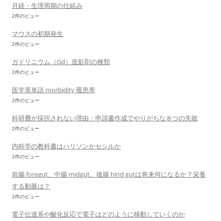
月経・生理周期の仕組み
2件のビュー
マウスの初期発生
2件のビュー
ガドリニウム（Gd）造影剤の種類
2件のビュー
医学英単語 morbidity 罹患率
2件のビュー
科研費が採択されない理由：申請書作成でやりがちな８つの失敗
2件のビュー
内科学の教科書はハリソンかセシルか
2件のビュー
前腸 foregut、中腸 midgut、後腸 hind gutは将来何になるか？栄養
する動脈は？
2件のビュー
電子伝達系や酸化反応で電子はどのように移動していくのか