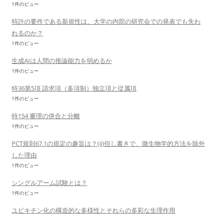
1件のビュー
特許の要件である新規性は、大学の内部の研究会での発表でも失わ
れるのか？
1件のビュー
生成AIは人間の推論能力を弱めるか
1件のビュー
特36第5項 請求項（多項制）独立項と従属項
1件のビュー
特154 審理の併合と分離
1件のビュー
PCT規則67.1の規定の趣旨は？(ii)但し書きで、微生物学的方法を除外
した理由
1件のビュー
シングルアーム試験とは？
1件のビュー
ユビキチン化の構造的な多様性とそれらの多彩な生理作用