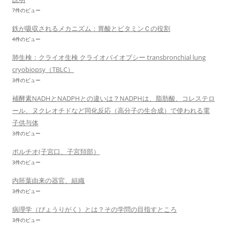
7件のビュー
鉄が吸収されるメカニズム：胃酸とビタミンＣの役割
4件のビュー
肺生検：クライオ生検 クライオバイオプシー transbronchial lung
cryobiopsy（TBLC）
3件のビュー
補酵素NADHとNADPHとの違いは？NADPHは、脂肪酸、コレステロ
ール、ヌクレオチドなど同化反応（高分子の生合成）で使われる電
子供与体
3件のビュー
ポルチオ(子宮口、子宮頚部）
3件のビュー
内胚葉由来の器官、組織
3件のビュー
病理学（びょうりがく）とは？その学問の目指すところ
3件のビュー