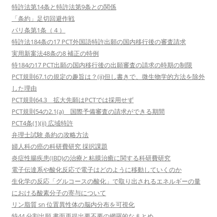
特許法第14条と特許法第9条との関係
「条約」足切回避作戦
パリ条第1条（４）
特許法184条の17 PCT外国語特許出願の国内移行後の審査請求
実用新案法48条の8 補正の特例
特184の17 PCT出願の国内移行後の出願審査の請求の時期の制限
PCT規則67.1の規定の趣旨は？(ii)但し書きで、微生物学的方法を除外
した理由
PCT規則64.3 拡大先願はPCTでは採用せず
PCT規則54の2.1(a) 国際予備審査の請求ができる期間
PCT4条(1)(ii) 広域特許
弁理士試験 条約の攻略方法
婦人科の癌の科研費研究 採択課題
炎症性腸疾患(IBD)の治療と粘膜治癒に関する科研費研究
電子伝達系や酸化反応で電子はどのように移動していくのか
生化学の反応「グルコースの酸化」で取り出されるエネルギーの量
における酸素分子の寄与について
リン脂質 sn 位置異性体の脳内分布を可視化
特44 分割出願 書面再提出要不要の網羅的なまとめ