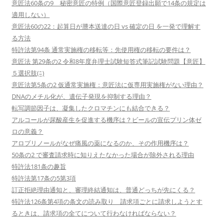
意匠法60条の9 秘密意匠の特例（国際意匠登録出願で14条の規定は
適用しない）
意匠法60の22：起算日が謄本送達の日 vs 確定の日 を一発で理解す
る方法
特許法第94条 通常実施権の移転等：先使用権の移転の要件は？
意匠法 第29条の2 令和8年度弁理士試験短答式筆記試験問題【意匠】
５選択肢(ﾆ)
意匠法第5条の2 仮通常実施権：意匠法に仮専用実施権がない理由？
DNAのメチル化が、遺伝子発現を抑制する理由？
転写調節因子は、凝集したクロマチンにも結合できる？
アルコールが尿酸産生を促進する機序は？ビールの宣伝プリン体ゼ
ロの意義？
アロプリノールがなぜ痛風の薬になるのか、その作用機序は？
50条の2 で審査請求時に知りえたなかった場合が除外される理由
特許法181条の趣旨
特許法第17条の5第3項
訂正拒絶理由通知と、審理終結通知は、普通どっちが先にくる？
特許法126条第4項の条文の読み取り 請求項ごとに請求しようとす
るときは、請求項の全てについて行わなければならない？