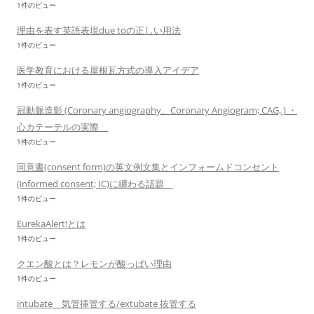
1件のビュー
理由を表す英語表現due toの正しい用法
1件のビュー
医学教育における屋根瓦方式の導入アイデア
1件のビュー
冠動脈造影 (Coronary angiography、Coronary Angiogram; CAG, ) ・
心カテーテルの実際
1件のビュー
同意書(consent form)の英文例文集とインフォームドコンセント
(informed consent; IC)に纏わる話題
1件のビュー
EurekaAlert!とは
1件のビュー
クエン酸とは？レモンが酸っぱい理由
1件のビュー
intubate 気管挿管する/extubate 抜管する