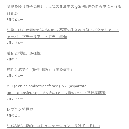
受動免疫（母子免疫）：母親の血液中のIgGが胎児の血液中に入れる
仕組み
3件のビュー
生物にはなぜ寿命があるのか？不死の生き物は何？バクテリア、ア
メーバ、プラナリア、ヒドラ、酵母
3件のビュー
遺伝と環境、多様性
2件のビュー
感性と感受性（医学用語）（感染症学）
2件のビュー
ALT (alanine aminotransferase), AST (aspartate
aminotransferase)、その他のアミノ酸のアミノ基転移酵素
2件のビュー
レプチン発見史
2件のビュー
生成AIが共感的なコミュニケーションに長けている理由