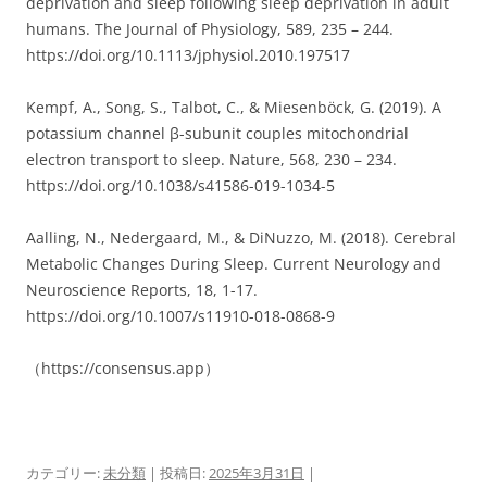
deprivation and sleep following sleep deprivation in adult
humans. The Journal of Physiology, 589, 235 – 244.
https://doi.org/10.1113/jphysiol.2010.197517
Kempf, A., Song, S., Talbot, C., & Miesenböck, G. (2019). A
potassium channel β-subunit couples mitochondrial
electron transport to sleep. Nature, 568, 230 – 234.
https://doi.org/10.1038/s41586-019-1034-5
Aalling, N., Nedergaard, M., & DiNuzzo, M. (2018). Cerebral
Metabolic Changes During Sleep. Current Neurology and
Neuroscience Reports, 18, 1-17.
https://doi.org/10.1007/s11910-018-0868-9
（https://consensus.app）
カテゴリー:
未分類
| 投稿日:
2025年3月31日
|