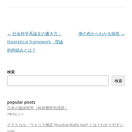
投
←
社会科学系論文の書き方：
便の色からわかる病気
→
稿
theoretical framework 理論
ナ
的枠組みとは？
ビ
ゲ
検索
ー
検索
シ
ョ
ン
popular posts
日本の脳波研究（科研費研究課題）
7件のビュー
クラスカル・ウォリス検定 (Kruskal-Wallis test) とは？わかりやすい
説明