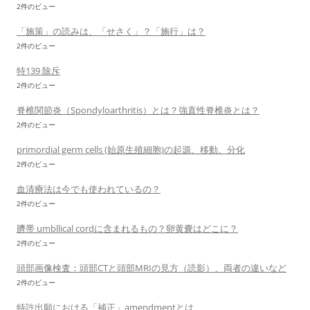
2件のビュー
「施策」の読みは、「せさく」？「施行」は？
2件のビュー
特139 除斥
2件のビュー
脊椎関節炎（Spondyloarthritis）とは？強直性脊椎炎とは？
2件のビュー
primordial germ cells (始原生殖細胞)の起源、移動、分化
2件のビュー
血清療法は今でも使われているの？
2件のビュー
臍帯 umbllical cordに含まれるもの？卵黄嚢はどこに？
2件のビュー
頭部画像検査：頭部CTと頭部MRIの見方（読影）、両者の違いなど
2件のビュー
特許出願における「補正」amendmentとは