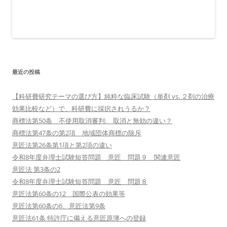
最近の投稿
【科研費研究テーマの選び方】純粋な臨床試験（単剤 vs. ２剤の治療
効果比較など）で、科研費に採択されうるか？
商標法第50条 不使用取消審判: 取消と無効の違い？
商標法第47条の第2項 地域団体商標の除斥
意匠法第26条第1項と第2項の違い
令和8年度弁理士試験短答問題 意匠 問題９ 関連意匠
意匠法 第3条の2
令和8年度弁理士試験短答問題 意匠 問題８
意匠法第60条の12 国際公表の効果等
意匠法第60条の6、意匠法第9条
意匠法61条 特許庁に備える意匠原簿への登録