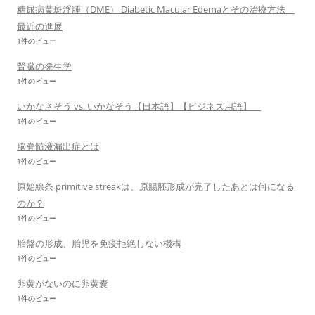
糖尿病黄斑浮腫（DME） Diabetic Macular Edemaとその治療方法
最近の進展
1件のビュー
腎臓の発生学
1件のビュー
いかなさそう vs. いかなそう【日本語】【ビジネス用語】
1件のビュー
脳脊髄液漏出症とは
1件のビュー
原始線条 primitive streakは、原腸胚形成が完了したあとは何になる
のか？
1件のビュー
胎盤の形成、胎児を免疫拒絶しない機構
1件のビュー
卵黄がないのに卵黄嚢
1件のビュー