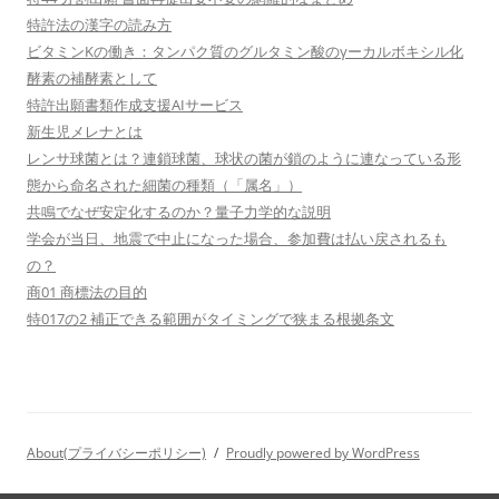
特許法の漢字の読み方
ビタミンKの働き：タンパク質のグルタミン酸のγーカルボキシル化
酵素の補酵素として
特許出願書類作成支援AIサービス
新生児メレナとは
レンサ球菌とは？連鎖球菌、球状の菌が鎖のように連なっている形
態から命名された細菌の種類（「属名」）
共鳴でなぜ安定化するのか？量子力学的な説明
学会が当日、地震で中止になった場合、参加費は払い戻されるも
の？
商01 商標法の目的
特017の2 補正できる範囲がタイミングで狭まる根拠条文
About(プライバシーポリシー)
Proudly powered by WordPress