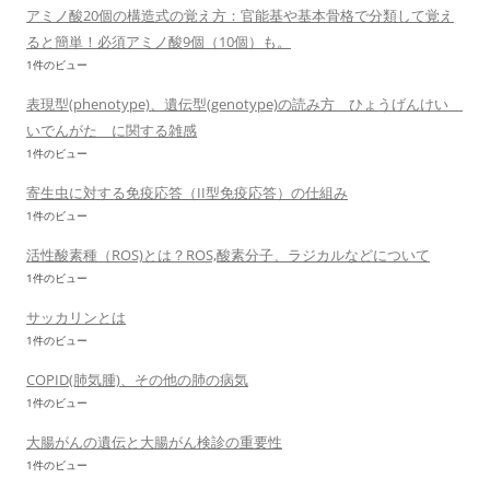
アミノ酸20個の構造式の覚え方：官能基や基本骨格で分類して覚え
ると簡単！必須アミノ酸9個（10個）も。
1件のビュー
表現型(phenotype)、遺伝型(genotype)の読み方 ひょうげんけい
いでんがた に関する雑感
1件のビュー
寄生虫に対する免疫応答（II型免疫応答）の仕組み
1件のビュー
活性酸素種（ROS)とは？ROS,酸素分子、ラジカルなどについて
1件のビュー
サッカリンとは
1件のビュー
COPID(肺気腫)、その他の肺の病気
1件のビュー
大腸がんの遺伝と大腸がん検診の重要性
1件のビュー