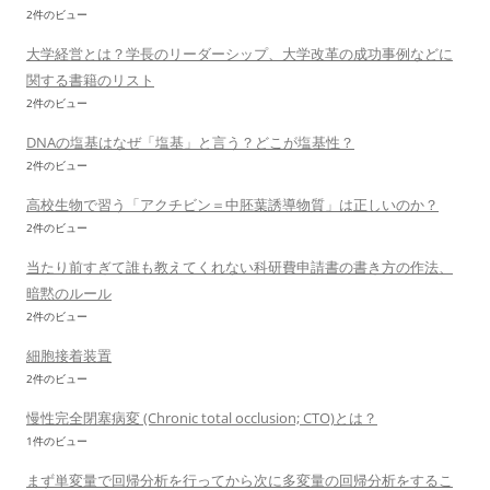
2件のビュー
大学経営とは？学長のリーダーシップ、大学改革の成功事例などに
関する書籍のリスト
2件のビュー
DNAの塩基はなぜ「塩基」と言う？どこが塩基性？
2件のビュー
高校生物で習う「アクチビン＝中胚葉誘導物質」は正しいのか？
2件のビュー
当たり前すぎて誰も教えてくれない科研費申請書の書き方の作法、
暗黙のルール
2件のビュー
細胞接着装置
2件のビュー
慢性完全閉塞病変 (Chronic total occlusion; CTO)とは？
1件のビュー
まず単変量で回帰分析を行ってから次に多変量の回帰分析をするこ