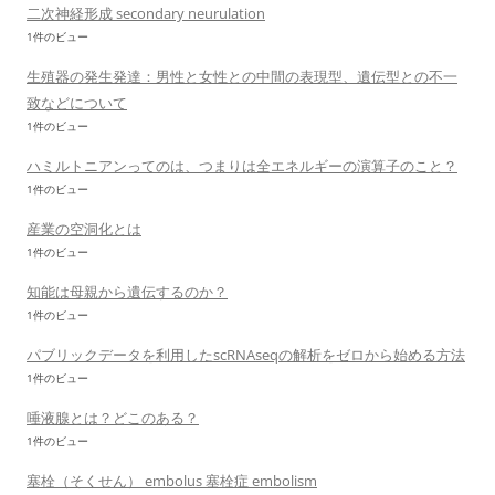
二次神経形成 secondary neurulation
1件のビュー
生殖器の発生発達：男性と女性との中間の表現型、遺伝型との不一
致などについて
1件のビュー
ハミルトニアンってのは、つまりは全エネルギーの演算子のこと？
1件のビュー
産業の空洞化とは
1件のビュー
知能は母親から遺伝するのか？
1件のビュー
パブリックデータを利用したscRNAseqの解析をゼロから始める方法
1件のビュー
唾液腺とは？どこのある？
1件のビュー
塞栓（そくせん） embolus 塞栓症 embolism