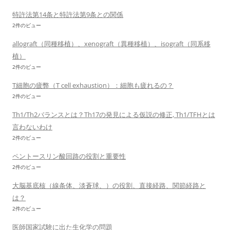
特許法第14条と特許法第9条との関係
2件のビュー
allograft（同種移植）、xenograft（異種移植）、isograft（同系移
植）
2件のビュー
T細胞の疲弊（T cell exhaustion）：細胞も疲れるの？
2件のビュー
Th1/Th2バランスとは？Th17の発見による仮説の修正, Th1/TFHとは
言わないわけ
2件のビュー
ペントースリン酸回路の役割と重要性
2件のビュー
大脳基底核（線条体、淡蒼球、）の役割、直接経路、関節経路と
は？
2件のビュー
医師国家試験に出た生化学の問題