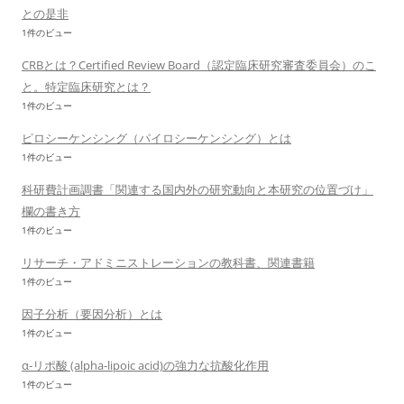
との是非
1件のビュー
CRBとは？Certified Review Board（認定臨床研究審査委員会）のこ
と。特定臨床研究とは？
1件のビュー
ピロシーケンシング（パイロシーケンシング）とは
1件のビュー
科研費計画調書「関連する国内外の研究動向と本研究の位置づけ」
欄の書き方
1件のビュー
リサーチ・アドミニストレーションの教科書、関連書籍
1件のビュー
因子分析（要因分析）とは
1件のビュー
α-リポ酸 (alpha-lipoic acid)の強力な抗酸化作用
1件のビュー