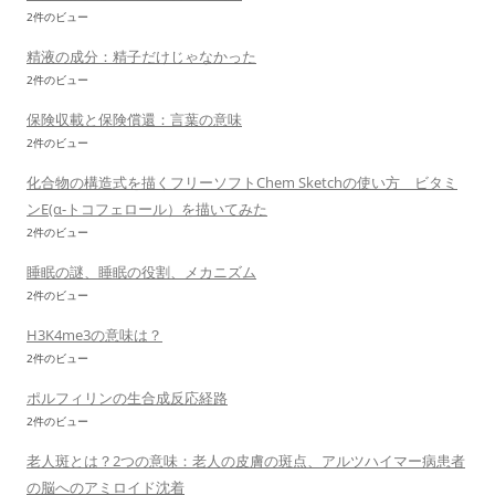
2件のビュー
精液の成分：精子だけじゃなかった
2件のビュー
保険収載と保険償還：言葉の意味
2件のビュー
化合物の構造式を描くフリーソフトChem Sketchの使い方 ビタミ
ンE(α-トコフェロール）を描いてみた
2件のビュー
睡眠の謎、睡眠の役割、メカニズム
2件のビュー
H3K4me3の意味は？
2件のビュー
ポルフィリンの生合成反応経路
2件のビュー
老人斑とは？2つの意味：老人の皮膚の斑点、アルツハイマー病患者
の脳へのアミロイド沈着