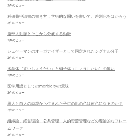
2件のビュー
科研費申請書の書き方：学術的な問いを書いて、差別化をはかろう
2件のビュー
腹部大動脈とそこから分岐する動脈
2件のビュー
シュペーマンのオーガナイザーとして同定されたシグナル分子
2件のビュー
水晶体（すいしょうたい）と硝子体（しょうしたい）の違い
2件のビュー
医学用語としてのmorbidityの意味
2件のビュー
黒人と白人の両親から生まれた子供の肌の色は何色になるのか？
2件のビュー
組織論、経営理論、公共管理、人的資源管理などの理論的なフレー
ムワーク
2件のビュー