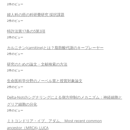
2件のビュー
婦人科の癌の科研費研究 採択課題
2件のビュー
特許法第17条の5第3項
2件のビュー
カルニチン(carnitine)とは？脂肪酸代謝のキープレーヤー
2件のビュー
研究のための論文・文献検索の方法
2件のビュー
生命医科学分野のノーベル賞と授賞対象論文
2件のビュー
Delta-Notchシグナリングによる側方抑制のメカニズム：神経細胞と
グリア細胞の分化
2件のビュー
ミトコンドリア・イブ、アダム、 Most recent common
ancestor（MRCA), LUCA