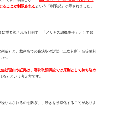
することが制限される
という「制限説」が示されました。
分野で非常に重要視される判例で、「メリヤス編機事件」として知
一次判断）と、裁判所での審決取消訴訟（二次判断・高等裁判
した。
た無効理由や証拠は、審決取消訴訟では原則として持ち込め
れる）という考え方です。
論が繰り返されるのを防ぎ、手続きを効率化する目的がありま