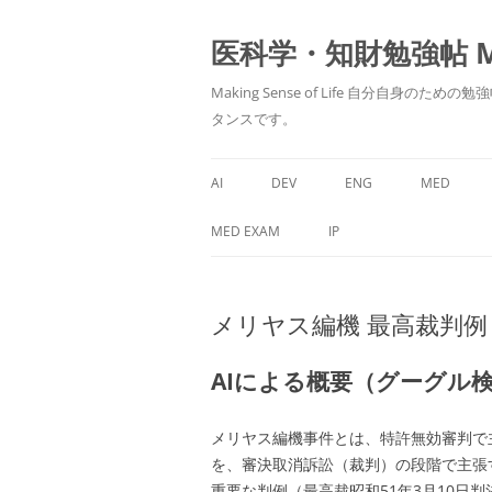
医科学・知財勉強帖 MedS
Making Sense of Life 自分
タンスです。
AI
DEV
ENG
MED
MED EXAM
IP
メリヤス編機 最高裁判例 
AIによる概要（グーグル
メリヤス編機事件とは、特許無効審判で
を、審決取消訴訟（裁判）の段階で主張
重要な判例（最高裁昭和51年3月10日