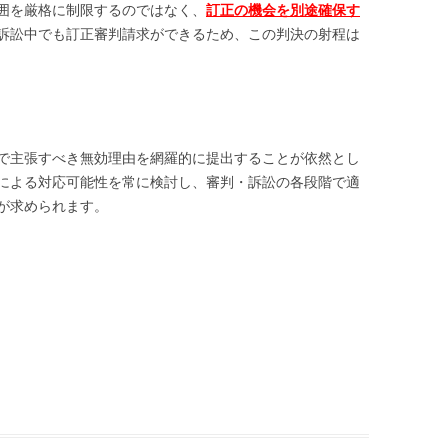
囲を厳格に制限するのではなく、
訂正の機会を別途確保す
訴訟中でも訂正審判請求ができるため、この判決の射程は
で主張すべき無効理由を網羅的に提出することが依然とし
による対応可能性を常に検討し、審判・訴訟の各段階で適
が求められます。
|