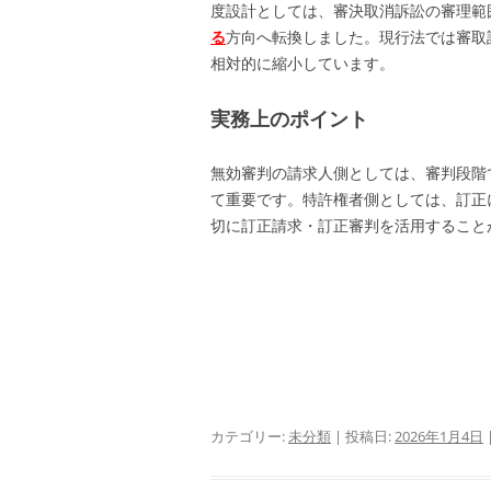
度設計としては、審決取消訴訟の審理範
る
方向へ転換しました。現行法では審取
相対的に縮小しています。
実務上のポイント
無効審判の請求人側としては、審判段階
て重要です。特許権者側としては、訂正
切に訂正請求・訂正審判を活用すること
カテゴリー:
未分類
| 投稿日:
2026年1月4日