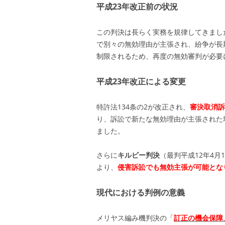
平成23年改正前の状況
この判決は長らく実務を規律してきまし
で別々の無効理由が主張され、紛争が長
制限されるため、再度の無効審判が必要
平成23年改正による変更
特許法134条の2が改正され、
審決取消訴
り、訴訟で新たな無効理由が主張された
ました。
さらに
キルビー判決
（最判平成12年4月
より、
侵害訴訟でも無効主張が可能とな
現代における判例の意義
メリヤス編み機判決の「
訂正の機会保障