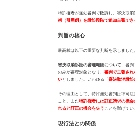
特許権者が無効審判で敗訴し、審決取消
術（引用例）を訴訟段階で追加主張でき
判旨の核心
最高裁は以下の重要な判断を示しました
審決取消訴訟の審理範囲について
、審判
のみが審理対象となり、
審判で主張され
い
としました。いわゆる「
審決取消訴訟
その理由として、特許無効審判は準司法
こと、また
特許権者には訂正請求の機会
れると訂正の機会を失う
ことを挙げてい
現行法との関係