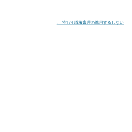
投
←
特174 職権審理の準用するしない
稿
ナ
ビ
ゲ
ー
シ
ョ
ン