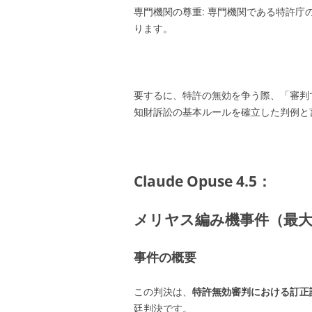
専門機関の尊重: 専門機関である特許
ります。
要するに、特許の無効を争う際、「審判
知財訴訟の基本ルールを確立した判例と
Claude Opuse 4.5：
メリヤス編み機事件（最大判
事件の概要
この判決は、
特許無効審判における訂正
廷判決です。