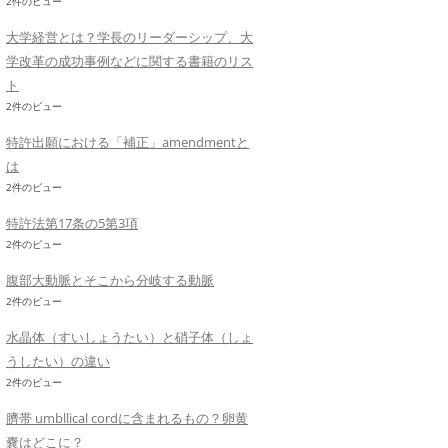
2件のビュー
大学経営とは？学長のリーダーシップ、大
学改革の成功事例などに関する書籍のリス
ト
2件のビュー
特許出願における「補正」amendmentと
は
2件のビュー
特許法第17条の5第3項
2件のビュー
腹部大動脈とそこから分岐する動脈
2件のビュー
水晶体（すいしょうたい）と硝子体（しょ
うしたい）の違い
2件のビュー
臍帯 umbllical cordに含まれるもの？卵黄
嚢はどこに？