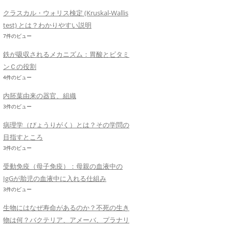
クラスカル・ウォリス検定 (Kruskal-Wallis
test) とは？わかりやすい説明
7件のビュー
鉄が吸収されるメカニズム：胃酸とビタミ
ンＣの役割
4件のビュー
内胚葉由来の器官、組織
3件のビュー
病理学（びょうりがく）とは？その学問の
目指すところ
3件のビュー
受動免疫（母子免疫）：母親の血液中の
IgGが胎児の血液中に入れる仕組み
3件のビュー
生物にはなぜ寿命があるのか？不死の生き
物は何？バクテリア、アメーバ、プラナリ