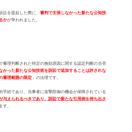
訴訟を提起した際に、
審判で主張しなかった新たな公知技
るか
が争われました。
。
で審理判断された特定の無効原因に関する認定判断の当否
なかった新たな公知技術を訴訟で追加することは許されな
の審理範囲の限定
」の法理です。
的手続であり、当事者に攻撃防御の機会が保障されている
が与えられるべきであり、訴訟で新たな引用例を持ち出さ
ます。