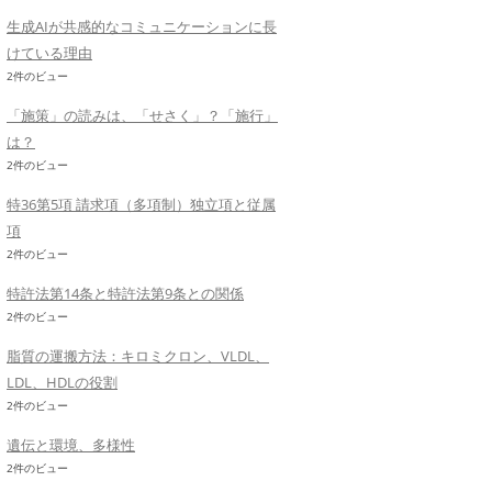
生成AIが共感的なコミュニケーションに長
けている理由
2件のビュー
「施策」の読みは、「せさく」？「施行」
は？
2件のビュー
特36第5項 請求項（多項制）独立項と従属
項
2件のビュー
特許法第14条と特許法第9条との関係
2件のビュー
脂質の運搬方法：キロミクロン、VLDL、
LDL、HDLの役割
2件のビュー
遺伝と環境、多様性
2件のビュー