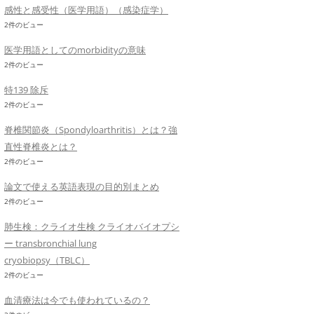
感性と感受性（医学用語）（感染症学）
2件のビュー
医学用語としてのmorbidityの意味
2件のビュー
特139 除斥
2件のビュー
脊椎関節炎（Spondyloarthritis）とは？強
直性脊椎炎とは？
2件のビュー
論文で使える英語表現の目的別まとめ
2件のビュー
肺生検：クライオ生検 クライオバイオプシ
ー transbronchial lung
cryobiopsy（TBLC）
2件のビュー
血清療法は今でも使われているの？