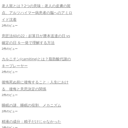
老人斑とは？2つの意味：老人の皮膚の斑
点、アルツハイマー病患者の脳へのアミロ
イド沈着
2件のビュー
意匠法60の22：起算日が謄本送達の日 vs
確定の日 を一発で理解する方法
2件のビュー
カルニチン(carnitine)とは？脂肪酸代謝の
キープレーヤー
2件のビュー
後悔死ぬ前に後悔すること・人生におけ
る 後悔と意思決定の関係
2件のビュー
睡眠の謎、睡眠の役割、メカニズム
2件のビュー
精液の成分：精子だけじゃなかった
2件のビュー