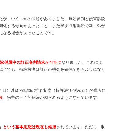
たが、いくつかの問題がありました。無効審判と侵害訴訟
期化する傾向があったこと、また審決取消訴訟で新主張が
になる場合があったことです。
訟係属中の訂正審判請求
が可能に
なりました。これによ
場合でも、特許権者は訂正の機会を確保できるようになり
11日）以降の無効の抗弁制度（特許法104条の3）の導入に
り
、紛争の一回的解決が図られるようになっています。
」という基本思想は現在も維持
されています。ただし、制