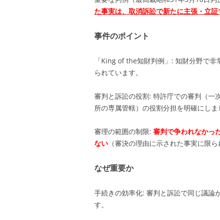
た事実は、取消訴訟で新たに主張・立証
事件のポイント
「King of the知財判例」: 知財
られています。
審判と訴訟の役割: 特許庁での審判（
所の専属管轄）の役割分担を明確にしま
審理の範囲の制限:
審判で争われなかっ
ない
（審決の理由に示された事実に限ら
なぜ重要か
手続きの効率化: 審判と訴訟で同じ議
す。