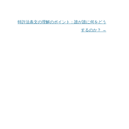
特許法条文の理解のポイント：誰が誰に何をどう
するのか？
→