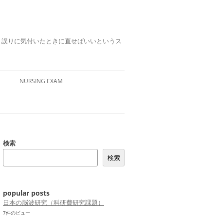
誤りは、誤りに気付いたときに直せばいいというス
NURSING EXAM
検索
検索
popular posts
日本の脳波研究（科研費研究課題）
7件のビュー