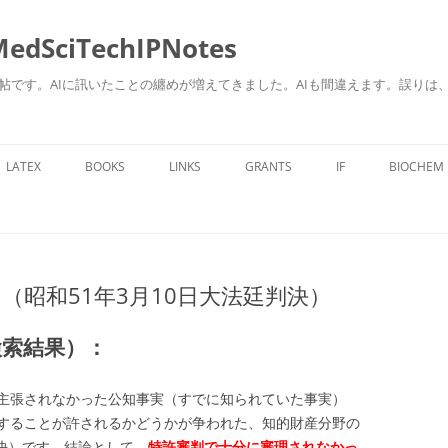
ciTechIPNotes
自身のための勉強帖です。AIに訊いたことの纏めが増えてきました。AIも間違えます。
コ
ン
LATEX
BOOKS
LINKS
GRANTS
IF
BIOCHEM
テ
ン
ツ
へ
ス
キ
ッ
プ
（昭和51年3月10日大法廷判決）
検索結果）：
主張されなかった公知事実（すでに知られていた事実）
することが許されるかどうかが争われた、知的財産分野の
判決）です。結論として、
特許審判で十分に審理されなかっ