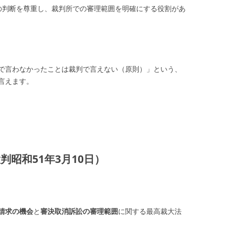
庁の判断を尊重し、裁判所での審理範囲を明確にする役割があ
で言わなかったことは裁判で言えない（原則）」という、
言えます。
昭和51年3月10日）
請求の機会
と
審決取消訴訟の審理範囲
に関する最高裁大法