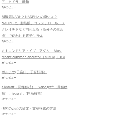
ア、ヒドラ、酵母
3件のビュー
補酵素NADHとNADPHとの違いは？
NADPHは、脂肪酸、コレステロール、ヌ
クレオチドなど同化反応（高分子の生合
成）で使われる電子供与体
3件のビュー
ミトコンドリア・イブ、アダム、 Most
recent common ancestor（MRCA), LUCA
3件のビュー
ポルチオ(子宮口、子宮頚部）
3件のビュー
allograft（同種移植）、xenograft（異種移
植）、isograft（同系移植）
2件のビュー
研究のための論文・文献検索の方法
2件のビュー