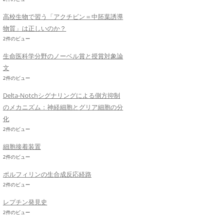
高校生物で習う「アクチビン＝中胚葉誘導
物質」は正しいのか？
2件のビュー
生命医科学分野のノーベル賞と授賞対象論
文
2件のビュー
Delta-Notchシグナリングによる側方抑制
のメカニズム：神経細胞とグリア細胞の分
化
2件のビュー
細胞接着装置
2件のビュー
ポルフィリンの生合成反応経路
2件のビュー
レプチン発見史
2件のビュー