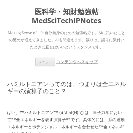
医科学・知財勉強帖
MedSciTechIPNotes
Making Sense of Life 自分自身のための勉強帖です。AIに訊いたこと
の纏めが増えてきました。AIも間違えます。誤りは、誤りに気付い
たときに直せばいいというスタンスです。
コンテンツへスキップ
メニュー
ハミルトニアンってのは、つまりは全エネル
ギーの演算子のこと？
はい、**ハミルトニアン** (\( \hat{H} \)) は、量子力学におい
て**全エネルギーを表す演算子**です。具体的には、系の運動
エネルギーとポテンシャルエネルギーを合わせた**全エネルギ