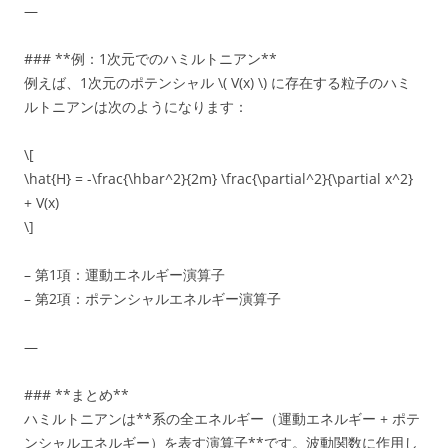
—
### **例：1次元でのハミルトニアン**
例えば、1次元のポテンシャル \( V(x) \) に存在する粒子のハミ
ルトニアンは次のようになります：
\[
\hat{H} = -\frac{\hbar^2}{2m} \frac{\partial^2}{\partial x^2}
+ V(x)
\]
– 第1項：運動エネルギー演算子
– 第2項：ポテンシャルエネルギー演算子
—
### **まとめ**
ハミルトニアンは**系の全エネルギー（運動エネルギー + ポテ
ンシャルエネルギー）を表す演算子**です。波動関数に作用し