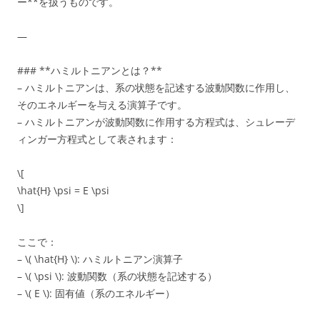
ー**を扱うものです。
—
### **ハミルトニアンとは？**
– ハミルトニアンは、系の状態を記述する波動関数に作用し、
そのエネルギーを与える演算子です。
– ハミルトニアンが波動関数に作用する方程式は、シュレーデ
ィンガー方程式として表されます：
\[
\hat{H} \psi = E \psi
\]
ここで：
– \( \hat{H} \): ハミルトニアン演算子
– \( \psi \): 波動関数（系の状態を記述する）
– \( E \): 固有値（系のエネルギー）