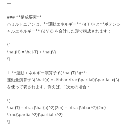
—
### **構成要素**
ハミルトニアンは、**運動エネルギー** (\( T \)) と**ポテンシ
ャルエネルギー** (\( V \)) を合計した形で構成されます：
\[
\hat{H} = \hat{T} + \hat{V}
\]
1. **運動エネルギー演算子 (\( \hat{T} \))**:
運動量演算子 \( \hat{p} = -i\hbar \frac{\partial}{\partial x} \)
を使って表されます。例えば、1次元の場合：
\[
\hat{T} = \frac{\hat{p}^2}{2m} = -\frac{\hbar^2}{2m}
\frac{\partial^2}{\partial x^2}
\]