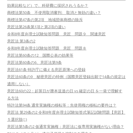
効果比較など）で、科研費に採択されうるか？
商標法第50条 不使用取消審判: 取消と無効の違い？
商標法第47条の第2項 地域団体商標の除斥
意匠法第26条第1項と第2項の違い
令和8年度弁理士試験短答問題 意匠 問題９ 関連意匠
意匠法 第3条の2
令和8年度弁理士試験短答問題 意匠 問題８
意匠法第60条の12 国際公表の効果等
意匠法第60条の6、意匠法第9条
意匠法61条 特許庁に備える意匠原簿への登録
意匠法60条の9 秘密意匠の特例（国際意匠登録出願で14条の規定は
適用しない）
意匠法60の22：起算日が謄本送達の日 vs 確定の日 を一発で理解す
る方法
特許法第94条 通常実施権の移転等：先使用権の移転の要件は？
意匠法 第29条の2 令和8年度弁理士試験短答式筆記試験問題【意匠】
５選択肢(ﾆ)
意匠法第5条の2 仮通常実施権：意匠法に仮専用実施権がない理由？