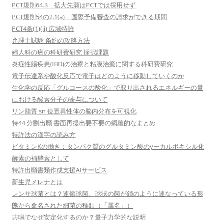
PCT規則64.3 拡大先願はPCTでは採用せず
PCT規則54の2.1(a) 国際予備審査の請求ができる期間
PCT4条(1)(ii) 広域特許
弁理士試験 条約の攻略方法
婦人科の癌の科研費研究 採択課題
炎症性腸疾患(IBD)の治療と粘膜治癒に関する科研費研究
電子伝達系や酸化反応で電子はどのように移動していくのか
生化学の反応「グルコースの酸化」で取り出されるエネルギーの量
における酸素分子の寄与について
リン脂質 sn 位置異性体の脳内分布を可視化
特44 分割出願 書面再提出要不要の網羅的なまとめ
特許法の漢字の読み方
ビタミンKの働き：タンパク質のグルタミン酸のγーカルボキシル化
酵素の補酵素として
特許出願書類作成支援AIサービス
新生児メレナとは
レンサ球菌とは？連鎖球菌、球状の菌が鎖のように連なっている形
態から命名された細菌の種類（「属名」）
共鳴でなぜ安定化するのか？量子力学的な説明