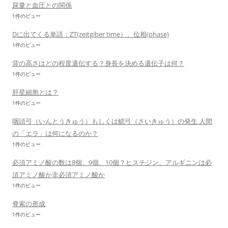
尿量と血圧との関係
1件のビュー
Dに出てくる単語：ZT(zeitgiber time）、位相(phase)
1件のビュー
背の高さはどの程度遺伝する？身長を決める遺伝子は何？
1件のビュー
肝星細胞とは？
1件のビュー
咽頭弓（いんとうきゅう）もしくは鰓弓（さいきゅう）の発生 人間
の「エラ」は何になるのか？
1件のビュー
必須アミノ酸の数は8個、9個、10個？ヒスチジン、アルギニンは必
須アミノ酸か非必須アミノ酸か
1件のビュー
脊索の形成
1件のビュー