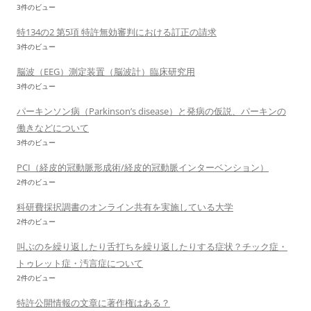
3件のビュー
特134の2 第5項 特許無効審判における訂正の請求
3件のビュー
脳波（EEG）測定装置（脳波計）臨床研究用
3件のビュー
パーキンソン病（Parkinson’s disease）と発病の仮説、パーキンの
働きなどについて
3件のビュー
PCI（経皮的冠動脈形成術/経皮的冠動脈インターベンション）
2件のビュー
科研費採択調書のオンライン共有を実施している大学
2件のビュー
叫ぶのを繰り返したり舌打ちを繰り返したりする症状？チック症・
トゥレット症・汚言症について
2件のビュー
特許公開情報の文章に著作権はある？