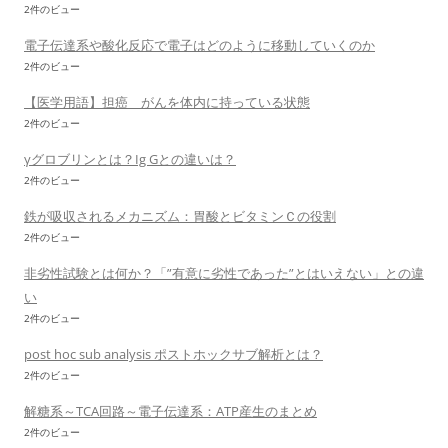
2件のビュー
電子伝達系や酸化反応で電子はどのように移動していくのか
2件のビュー
【医学用語】担癌 がんを体内に持っている状態
2件のビュー
γグロブリンとは？Ig Gとの違いは？
2件のビュー
鉄が吸収されるメカニズム：胃酸とビタミンＣの役割
2件のビュー
非劣性試験とは何か？「”有意に劣性であった”とはいえない」との違
い
2件のビュー
post hoc sub analysis ポストホックサブ解析とは？
2件のビュー
解糖系～TCA回路～電子伝達系：ATP産生のまとめ
2件のビュー