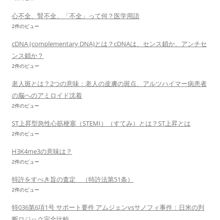
心不全、腎不全、「不全」って何？医学用語
2件のビュー
cDNA (complementary DNA)とは？cDNAは、センス鎖か、アンチセ
ンス鎖か？
2件のビュー
老人斑とは？2つの意味：老人の皮膚の斑点、アルツハイマー病患者
の脳へのアミロイド沈着
2件のビュー
ST上昇型急性心筋梗塞（STEMI）（すてみ）とは？ST上昇とは
2件のビュー
H3K4me3の意味は？
2件のビュー
特許をすべき旨の査定 （特許法第51条）
2件のビュー
特036第6項1号 サポート要件 アムジェンvsサノフィ事件：日米の判
断ロジック完全比較