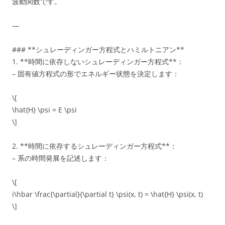
波動関数です。
—
### **シュレーディンガー方程式とハミルトニアン**
1. **時間に依存しないシュレーディンガー方程式**：
– 固有値方程式の形でエネルギー状態を決定します：
\[
\hat{H} \psi = E \psi
\]
2. **時間に依存するシュレーディンガー方程式**：
– 系の時間発展を記述します：
\[
i\hbar \frac{\partial}{\partial t} \psi(x, t) = \hat{H} \psi(x, t)
\]