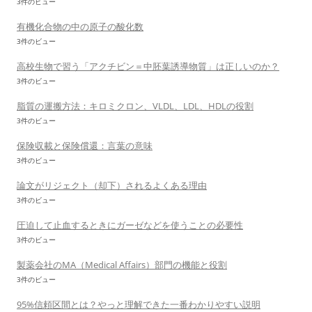
3件のビュー
有機化合物の中の原子の酸化数
3件のビュー
高校生物で習う「アクチビン＝中胚葉誘導物質」は正しいのか？
3件のビュー
脂質の運搬方法：キロミクロン、VLDL、LDL、HDLの役割
3件のビュー
保険収載と保険償還：言葉の意味
3件のビュー
論文がリジェクト（却下）されるよくある理由
3件のビュー
圧迫して止血するときにガーゼなどを使うことの必要性
3件のビュー
製薬会社のMA（Medical Affairs）部門の機能と役割
3件のビュー
95%信頼区間とは？やっと理解できた一番わかりやすい説明