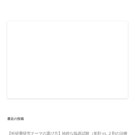
最近の投稿
【科研費研究テーマの選び方】純粋な臨床試験（単剤 vs. ２剤の治療