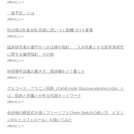
2件のビュー
「仮予定」とは
2件のビュー
特29第2項 進歩性 容易に思いつく動機づけ４要素
2件のビュー
臨床研究者が遵守すべき法律や指針：「人を対象とする医学系研究
に関する倫理指針」その他
2件のビュー
科研費申請書の書き方：業績欄をどう書くか
2件のビュー
グルコース－アラニン回路（Cahill cycle; Glucose-alanine cycle）と
は：筋肉と肝臓とが作る代謝ネットワーク
2件のビュー
化合物の構造式を描くフリーソフトChem Sketchの使い方 ビタミ
ンE(α-トコフェロール）を描いてみた
2件のビュー