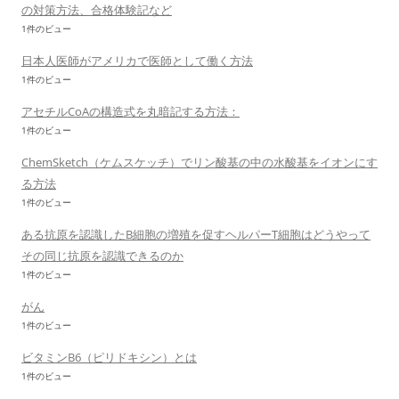
の対策方法、合格体験記など
1件のビュー
日本人医師がアメリカで医師として働く方法
1件のビュー
アセチルCoAの構造式を丸暗記する方法：
1件のビュー
ChemSketch（ケムスケッチ）でリン酸基の中の水酸基をイオンにす
る方法
1件のビュー
ある抗原を認識したB細胞の増殖を促すヘルパーT細胞はどうやって
その同じ抗原を認識できるのか
1件のビュー
がん
1件のビュー
ビタミンB6（ピリドキシン）とは
1件のビュー