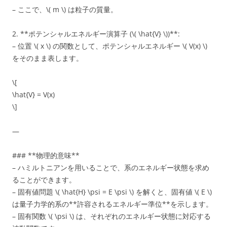
– ここで、\( m \) は粒子の質量。
2. **ポテンシャルエネルギー演算子 (\( \hat{V} \))**:
– 位置 \( x \) の関数として、ポテンシャルエネルギー \( V(x) \)
をそのまま表します。
\[
\hat{V} = V(x)
\]
—
### **物理的意味**
– ハミルトニアンを用いることで、系のエネルギー状態を求め
ることができます。
– 固有値問題 \( \hat{H} \psi = E \psi \) を解くと、固有値 \( E \)
は量子力学的系の**許容されるエネルギー準位**を示します。
– 固有関数 \( \psi \) は、それぞれのエネルギー状態に対応する