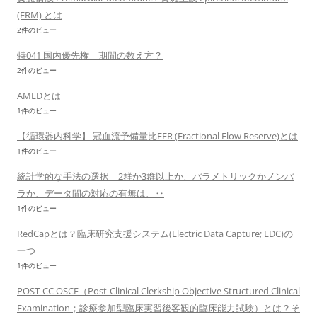
(ERM) とは
2件のビュー
特041 国内優先権 期間の数え方？
2件のビュー
AMEDとは
1件のビュー
【循環器内科学】 冠血流予備量比FFR (Fractional Flow Reserve)とは
1件のビュー
統計学的な手法の選択 2群か3群以上か、パラメトリックかノンパ
ラか、データ間の対応の有無は、‥
1件のビュー
RedCapとは？臨床研究支援システム(Electric Data Capture; EDC)の
一つ
1件のビュー
POST-CC OSCE（Post-Clinical Clerkship Objective Structured Clinical
Examination；診療参加型臨床実習後客観的臨床能力試験）とは？そ