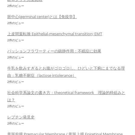
2件のビュー
胚中心(germinal center)とは【免疫学】
2件のビュー
上皮間葉転換 Epithelial-mesenchymal transition; EMT
2件のビュー
パッションフラワーティーの鎮静作用：不眠症に効果
2件のビュー
牛乳を飲みすぎるとお腹がゴロゴロし、ひどいと下痢にまでなる理
由：乳糖不耐症（lactose intolerance）
2件のビュー
社会科学系論文の書き方：theoretical framework 理論的枠組みと
は？
2件のビュー
レプチン発見史
2件のビュー
黄斑前膜 Premacular Membrane / 黄斑上膜 Epiretinal Membrane