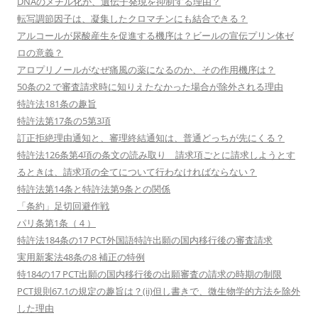
DNAのメチル化が、遺伝子発現を抑制する理由？
転写調節因子は、凝集したクロマチンにも結合できる？
アルコールが尿酸産生を促進する機序は？ビールの宣伝プリン体ゼ
ロの意義？
アロプリノールがなぜ痛風の薬になるのか、その作用機序は？
50条の2 で審査請求時に知りえたなかった場合が除外される理由
特許法181条の趣旨
特許法第17条の5第3項
訂正拒絶理由通知と、審理終結通知は、普通どっちが先にくる？
特許法126条第4項の条文の読み取り 請求項ごとに請求しようとす
るときは、請求項の全てについて行わなければならない？
特許法第14条と特許法第9条との関係
「条約」足切回避作戦
パリ条第1条（４）
特許法184条の17 PCT外国語特許出願の国内移行後の審査請求
実用新案法48条の8 補正の特例
特184の17 PCT出願の国内移行後の出願審査の請求の時期の制限
PCT規則67.1の規定の趣旨は？(ii)但し書きで、微生物学的方法を除外
した理由