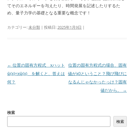
てそのエネルギーを与えたり、時間発展を記述したりするた
め、量子力学の基礎となる重要な概念です！
カテゴリー:
未分類
| 投稿日:
2025年1月9日
|
投
←
位置の固有方程式 xハット
位置の固有方程式の場合、固有
稿
ψ(x)=xψ(x) を解くと、答えは
値がx0ということ？飛び飛びに
ナ
何？
なるんじゃなかったっけ？固有
ビ
値だから。
→
ゲ
ー
検索
シ
検索
ョ
ン