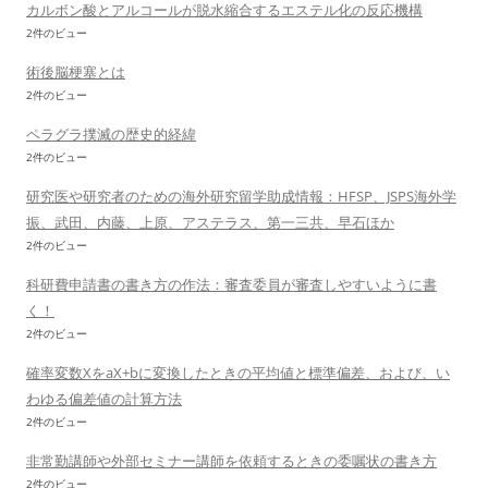
カルボン酸とアルコールが脱水縮合するエステル化の反応機構
2件のビュー
術後脳梗塞とは
2件のビュー
ペラグラ撲滅の歴史的経緯
2件のビュー
研究医や研究者のための海外研究留学助成情報：HFSP、JSPS海外学
振、武田、内藤、上原、アステラス、第一三共、早石ほか
2件のビュー
科研費申請書の書き方の作法：審査委員が審査しやすいように書
く！
2件のビュー
確率変数XをaX+bに変換したときの平均値と標準偏差、および、い
わゆる偏差値の計算方法
2件のビュー
非常勤講師や外部セミナー講師を依頼するときの委嘱状の書き方
2件のビュー