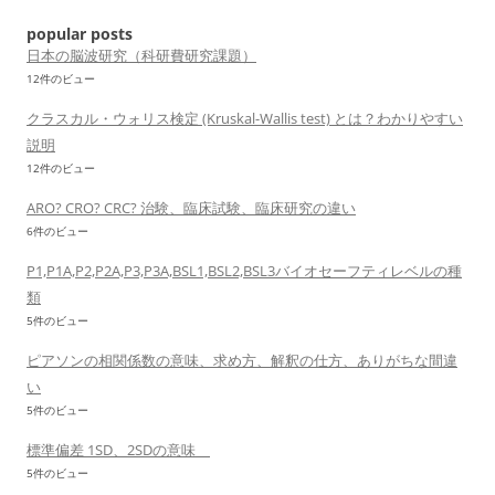
popular posts
日本の脳波研究（科研費研究課題）
12件のビュー
クラスカル・ウォリス検定 (Kruskal-Wallis test) とは？わかりやすい
説明
12件のビュー
ARO? CRO? CRC? 治験、臨床試験、臨床研究の違い
6件のビュー
P1,P1A,P2,P2A,P3,P3A,BSL1,BSL2,BSL3バイオセーフティレベルの種
類
5件のビュー
ピアソンの相関係数の意味、求め方、解釈の仕方、ありがちな間違
い
5件のビュー
標準偏差 1SD、2SDの意味
5件のビュー