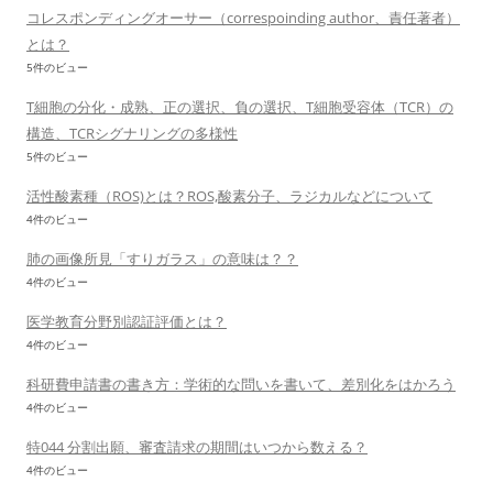
コレスポンディングオーサー（correspoinding author、責任著者）
とは？
5件のビュー
T細胞の分化・成熟、正の選択、負の選択、T細胞受容体（TCR）の
構造、TCRシグナリングの多様性
5件のビュー
活性酸素種（ROS)とは？ROS,酸素分子、ラジカルなどについて
4件のビュー
肺の画像所見「すりガラス」の意味は？？
4件のビュー
医学教育分野別認証評価とは？
4件のビュー
科研費申請書の書き方：学術的な問いを書いて、差別化をはかろう
4件のビュー
特044 分割出願、審査請求の期間はいつから数える？
4件のビュー