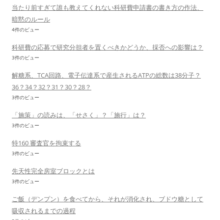
当たり前すぎて誰も教えてくれない科研費申請書の書き方の作法、
暗黙のルール
4件のビュー
科研費の応募で研究分担者を置くべきかどうか、採否への影響は？
3件のビュー
解糖系、TCA回路、電子伝達系で産生されるATPの総数は38分子？
36？34？32？31？30？28？
3件のビュー
「施策」の読みは、「せさく」？「施行」は？
3件のビュー
特160 審査官を拘束する
3件のビュー
先天性完全房室ブロックとは
3件のビュー
ご飯（デンプン）を食べてから、それが消化され、ブドウ糖として
吸収されるまでの過程