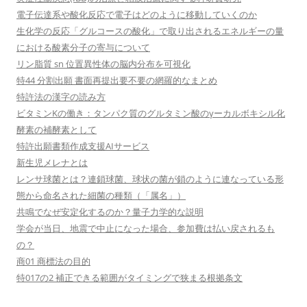
電子伝達系や酸化反応で電子はどのように移動していくのか
生化学の反応「グルコースの酸化」で取り出されるエネルギーの量
における酸素分子の寄与について
リン脂質 sn 位置異性体の脳内分布を可視化
特44 分割出願 書面再提出要不要の網羅的なまとめ
特許法の漢字の読み方
ビタミンKの働き：タンパク質のグルタミン酸のγーカルボキシル化
酵素の補酵素として
特許出願書類作成支援AIサービス
新生児メレナとは
レンサ球菌とは？連鎖球菌、球状の菌が鎖のように連なっている形
態から命名された細菌の種類（「属名」）
共鳴でなぜ安定化するのか？量子力学的な説明
学会が当日、地震で中止になった場合、参加費は払い戻されるも
の？
商01 商標法の目的
特017の2 補正できる範囲がタイミングで狭まる根拠条文