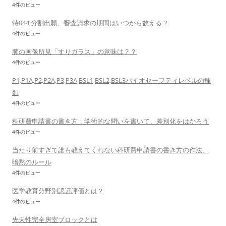
4件のビュー
特044 分割出願、審査請求の期間はいつから数える？
4件のビュー
肺の画像所見「すりガラス」の意味は？？
4件のビュー
P1,P1A,P2,P2A,P3,P3A,BSL1,BSL2,BSL3バイオセーフティレベルの種
類
4件のビュー
科研費申請書の書き方：学術的な問いを書いて、差別化をはかろう
4件のビュー
当たり前すぎて誰も教えてくれない科研費申請書の書き方の作法、
暗黙のルール
4件のビュー
医学教育分野別認証評価とは？
4件のビュー
先天性完全房室ブロックとは