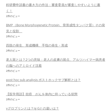
科研費申請書の書き方の作法：審査委員が審査しやすいように書
く！
2件のビュー
BMP（Bone Morphogenetic Protein、骨形成性タンパク質）その発
見と役割
2件のビュー
四肢の発生、形成機構、手指の発生・形成
2件のビュー
老人斑とは？2つの意味：老人の皮膚の斑点、アルツハイマー病患者
の脳へのアミロイド沈着
2件のビュー
post hoc sub analysis ポストホックサブ解析とは？
2件のビュー
【医学用語】担癌 がんを体内に持っている状態
2件のビュー
γグロブリンとは？Ig Gとの違いは？