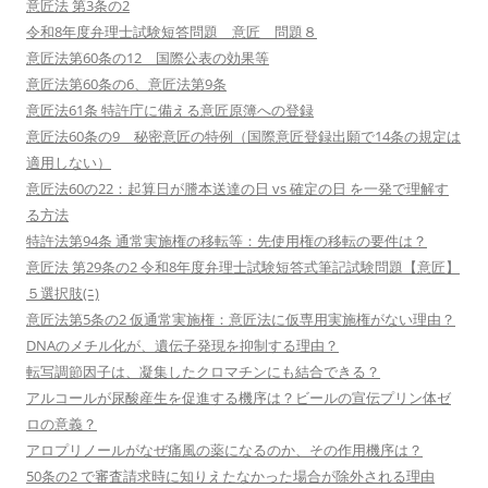
意匠法 第3条の2
令和8年度弁理士試験短答問題 意匠 問題８
意匠法第60条の12 国際公表の効果等
意匠法第60条の6、意匠法第9条
意匠法61条 特許庁に備える意匠原簿への登録
意匠法60条の9 秘密意匠の特例（国際意匠登録出願で14条の規定は
適用しない）
意匠法60の22：起算日が謄本送達の日 vs 確定の日 を一発で理解す
る方法
特許法第94条 通常実施権の移転等：先使用権の移転の要件は？
意匠法 第29条の2 令和8年度弁理士試験短答式筆記試験問題【意匠】
５選択肢(ﾆ)
意匠法第5条の2 仮通常実施権：意匠法に仮専用実施権がない理由？
DNAのメチル化が、遺伝子発現を抑制する理由？
転写調節因子は、凝集したクロマチンにも結合できる？
アルコールが尿酸産生を促進する機序は？ビールの宣伝プリン体ゼ
ロの意義？
アロプリノールがなぜ痛風の薬になるのか、その作用機序は？
50条の2 で審査請求時に知りえたなかった場合が除外される理由