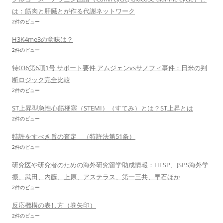
は：筋肉と肝臓とが作る代謝ネットワーク
2件のビュー
H3K4me3の意味は？
2件のビュー
特036第6項1号 サポート要件 アムジェンvsサノフィ事件：日米の判
断ロジック完全比較
2件のビュー
ST上昇型急性心筋梗塞（STEMI）（すてみ）とは？ST上昇とは
2件のビュー
特許をすべき旨の査定 （特許法第51条）
2件のビュー
研究医や研究者のための海外研究留学助成情報：HFSP、JSPS海外学
振、武田、内藤、上原、アステラス、第一三共、早石ほか
2件のビュー
反応機構の表し方（巻矢印）
2件のビュー