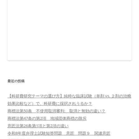
最近の投稿
【科研費研究テーマの選び方】純粋な臨床試験（単剤 vs. ２剤の治療
効果比較など）で、科研費に採択されうるか？
商標法第50条 不使用取消審判: 取消と無効の違い？
商標法第47条の第2項 地域団体商標の除斥
意匠法第26条第1項と第2項の違い
令和8年度弁理士試験短答問題 意匠 問題９ 関連意匠