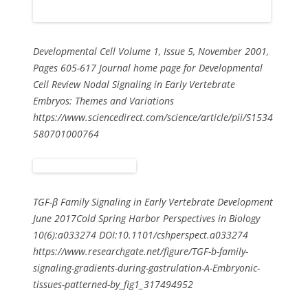
Developmental Cell Volume 1, Issue 5, November 2001,
Pages 605-617 Journal home page for Developmental
Cell Review Nodal Signaling in Early Vertebrate
Embryos: Themes and Variations
https://www.sciencedirect.com/science/article/pii/S1534
580701000764
TGF-β Family Signaling in Early Vertebrate Development
June 2017Cold Spring Harbor Perspectives in Biology
10(6):a033274 DOI:10.1101/cshperspect.a033274
https://www.researchgate.net/figure/TGF-b-family-
signaling-gradients-during-gastrulation-A-Embryonic-
tissues-patterned-by_fig1_317494952