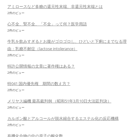
アミロースなど多糖の還元性末端、非還元性末端とは
2件のビュー
心不全、腎不全、「不全」って何？医学用語
2件のビュー
牛乳を飲みすぎるとお腹がゴロゴロし、ひどいと下痢にまでなる理
由：乳糖不耐症（lactose intolerance）
2件のビュー
特許公開情報の文章に著作権はある？
2件のビュー
特041 国内優先権 期間の数え方？
2件のビュー
メリヤス編機 最高裁判例 （昭和51年3月10日大法廷判決）
2件のビュー
カルボン酸とアルコールが脱水縮合するエステル化の反応機構
2件のビュー
有機化合物の中の原子の酸化数