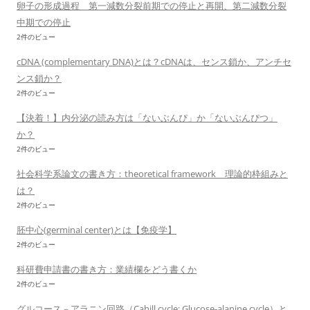
卵子の形成過程 第一減数分裂前期での停止と再開、第二減数分裂
中期での停止
2件のビュー
cDNA (complementary DNA)とは？cDNAは、センス鎖か、アンチセ
ンス鎖か？
2件のビュー
【決着！】内分泌の読み方は「ないぶんぴ」か「ないぶんぴつ」
か？
2件のビュー
社会科学系論文の書き方：theoretical framework 理論的枠組みと
は？
2件のビュー
胚中心(germinal center)とは【免疫学】
2件のビュー
科研費申請書の書き方：業績欄をどう書くか
2件のビュー
グルコース－アラニン回路（Cahill cycle; Glucose-alanine cycle）と