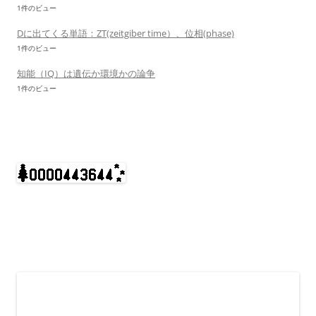
1件のビュー
Dに出てくる単語：ZT(zeitgiber time）、位相(phase)
1件のビュー
知能（IQ）は遺伝か環境かの論争
1件のビュー