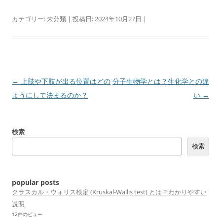
カテゴリー:
未分類
| 投稿日:
2024年10月27日
|
投
←
上肢や下肢が出る位置はどの
分子生物学とは？生化学との違
稿
ようにして決まるのか？
い
→
ナ
ビ
検索
ゲ
検索
ー
シ
ョ
popular posts
ン
クラスカル・ウォリス検定 (Kruskal-Wallis test) とは？わかりやすい
説明
12件のビュー