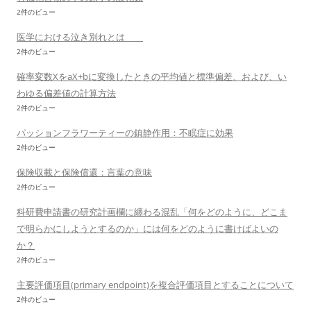
2件のビュー
医学における泣き別れとは
2件のビュー
確率変数XをaX+bに変換したときの平均値と標準偏差、および、い
わゆる偏差値の計算方法
2件のビュー
パッションフラワーティーの鎮静作用：不眠症に効果
2件のビュー
保険収載と保険償還：言葉の意味
2件のビュー
科研費申請書の研究計画欄に纏わる混乱「何をどのように、どこま
で明らかにしようとするのか」には何をどのように書けばよいの
か？
2件のビュー
主要評価項目(primary endpoint)を複合評価項目とすることについて
2件のビュー