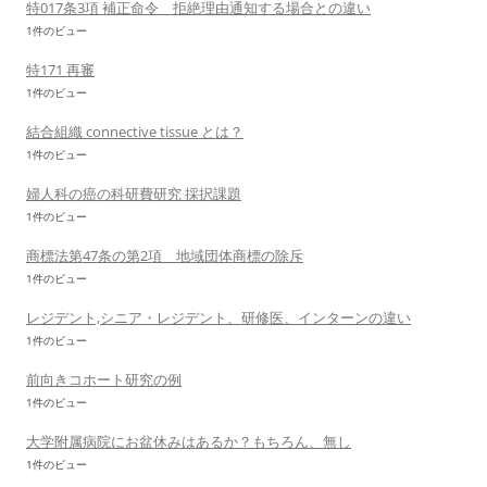
特017条3項 補正命令 拒絶理由通知する場合との違い
1件のビュー
特171 再審
1件のビュー
結合組織 connective tissue とは？
1件のビュー
婦人科の癌の科研費研究 採択課題
1件のビュー
商標法第47条の第2項 地域団体商標の除斥
1件のビュー
レジデント,シニア・レジデント、研修医、インターンの違い
1件のビュー
前向きコホート研究の例
1件のビュー
大学附属病院にお盆休みはあるか？もちろん、無し
1件のビュー