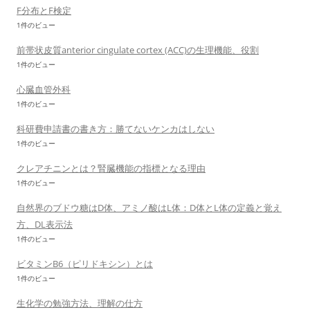
F分布とF検定
1件のビュー
前帯状皮質anterior cingulate cortex (ACC)の生理機能、役割
1件のビュー
心臓血管外科
1件のビュー
科研費申請書の書き方：勝てないケンカはしない
1件のビュー
クレアチニンとは？腎臓機能の指標となる理由
1件のビュー
自然界のブドウ糖はD体、アミノ酸はL体：D体とL体の定義と覚え
方、DL表示法
1件のビュー
ビタミンB6（ピリドキシン）とは
1件のビュー
生化学の勉強方法、理解の仕方