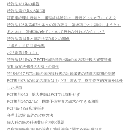
特許法181条の趣旨
特許法第17条の5第3項
訂正拒絶理由通知と、審理終結通知は、普通どっちが先にくる？
特許法126条第4項の条文の読み取り 請求項ごとに請求しようとす
るときは、請求項の全てについて行わなければならない？
特許法第14条と特許法第9条との関係
「条約」足切回避作戦
パリ条第1条（４）
特許法184条の17 PCT外国語特許出願の国内移行後の審査請求
実用新案法48条の8 補正の特例
特184の17 PCT出願の国内移行後の出願審査の請求の時期の制限
PCT規則67.1の規定の趣旨は？(ii)但し書きで、微生物学的方法を除外
した理由
PCT規則64.3 拡大先願はPCTでは採用せず
PCT規則54の2.1(a) 国際予備審査の請求ができる期間
PCT4条(1)(ii) 広域特許
弁理士試験 条約の攻略方法
婦人科の癌の科研費研究 採択課題
炎症性腸疾患(IBD)の治療と粘膜治癒に関する科研費研究