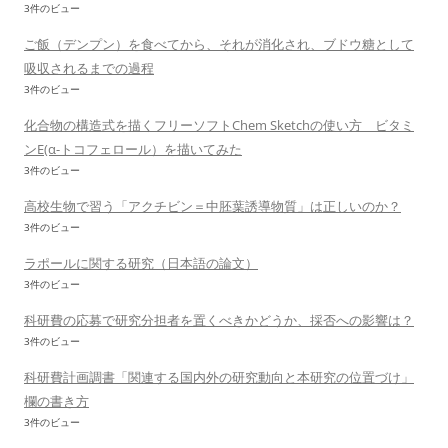
3件のビュー
ご飯（デンプン）を食べてから、それが消化され、ブドウ糖として
吸収されるまでの過程
3件のビュー
化合物の構造式を描くフリーソフトChem Sketchの使い方 ビタミ
ンE(α-トコフェロール）を描いてみた
3件のビュー
高校生物で習う「アクチビン＝中胚葉誘導物質」は正しいのか？
3件のビュー
ラポールに関する研究（日本語の論文）
3件のビュー
科研費の応募で研究分担者を置くべきかどうか、採否への影響は？
3件のビュー
科研費計画調書「関連する国内外の研究動向と本研究の位置づけ」
欄の書き方
3件のビュー