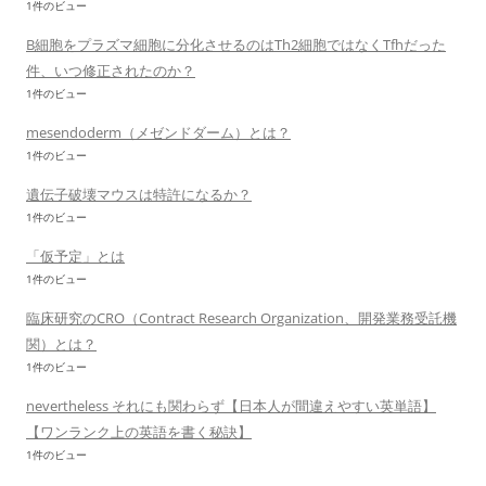
1件のビュー
B細胞をプラズマ細胞に分化させるのはTh2細胞ではなくTfhだった
件、いつ修正されたのか？
1件のビュー
mesendoderm（メゼンドダーム）とは？
1件のビュー
遺伝子破壊マウスは特許になるか？
1件のビュー
「仮予定」とは
1件のビュー
臨床研究のCRO（Contract Research Organization、開発業務受託機
関）とは？
1件のビュー
nevertheless それにも関わらず【日本人が間違えやすい英単語】
【ワンランク上の英語を書く秘訣】
1件のビュー