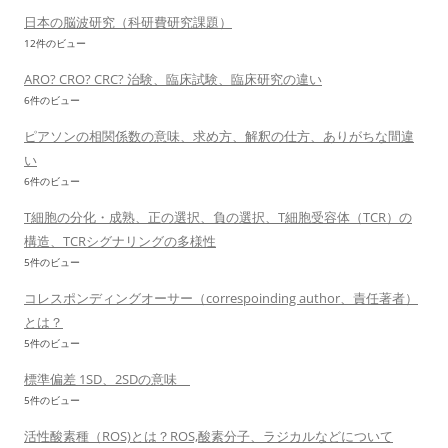
日本の脳波研究（科研費研究課題）
12件のビュー
ARO? CRO? CRC? 治験、臨床試験、臨床研究の違い
6件のビュー
ピアソンの相関係数の意味、求め方、解釈の仕方、ありがちな間違
い
6件のビュー
T細胞の分化・成熟、正の選択、負の選択、T細胞受容体（TCR）の
構造、TCRシグナリングの多様性
5件のビュー
コレスポンディングオーサー（correspoinding author、責任著者）
とは？
5件のビュー
標準偏差 1SD、2SDの意味
5件のビュー
活性酸素種（ROS)とは？ROS,酸素分子、ラジカルなどについて