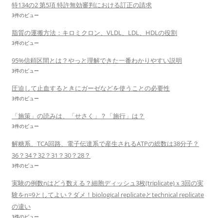
特134の2 第5項 特許無効審判における訂正の請求
3件のビュー
脂質の運搬方法：キロミクロン、VLDL、LDL、HDLの役割
3件のビュー
95%信頼区間とは？やっと理解できた一番わかりやすい説明
3件のビュー
圧迫して止血するときにガーゼなどを使うことの必要性
3件のビュー
「施策」の読みは、「せさく」？「施行」は？
3件のビュー
解糖系、TCA回路、電子伝達系で産生されるATPの総数は38分子？
36？34？32？31？30？28？
3件のビュー
実験の例数nはどう数える？細胞ディッシュ3枚(triplicate)ｘ3回の実
験をn=9としてよい？ダメ！biological replicateとtechnical replicate
の違い
3件のビュー