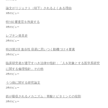
論文がリジェクト（却下）されるよくある理由
3件のビュー
特160 審査官を拘束する
3件のビュー
レプチン発見史
2件のビュー
特29第2項 進歩性 容易に思いつく動機づけ４要素
2件のビュー
臨床研究者が遵守すべき法律や指針：「人を対象とする医学系研究
に関する倫理指針」その他
2件のビュー
うつ病に関する研究論文
2件のビュー
鉄が吸収されるメカニズム：胃酸とビタミンＣの役割
2件のビュー