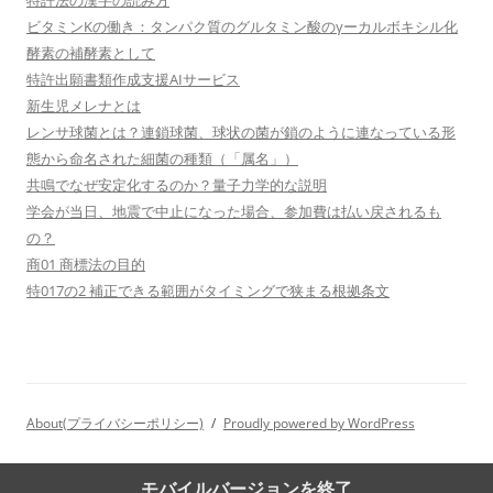
ビタミンKの働き：タンパク質のグルタミン酸のγーカルボキシル化
酵素の補酵素として
特許出願書類作成支援AIサービス
新生児メレナとは
レンサ球菌とは？連鎖球菌、球状の菌が鎖のように連なっている形
態から命名された細菌の種類（「属名」）
共鳴でなぜ安定化するのか？量子力学的な説明
学会が当日、地震で中止になった場合、参加費は払い戻されるも
の？
商01 商標法の目的
特017の2 補正できる範囲がタイミングで狭まる根拠条文
About(プライバシーポリシー)
Proudly powered by WordPress
モバイルバージョンを終了