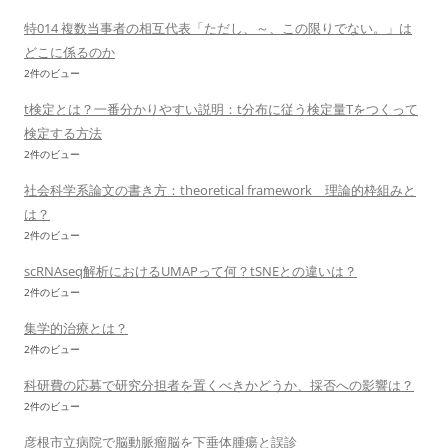
特014 複数当事者の相互代表「ただし、～、この限りでない。」は
どこに係るのか
2件のビュー
t検定とは？一番分かりやすい説明：t分布に従う検定量Tをつくって
検定する方法
2件のビュー
社会科学系論文の書き方：theoretical framework 理論的枠組みと
は？
2件のビュー
scRNAseq解析におけるUMAPって何？tSNEとの違いは？
2件のビュー
集学的治療とは？
2件のビュー
科研費の応募で研究分担者を置くべきかどうか、採否への影響は？
2件のビュー
彦根市立病院で脳動脈瘤脳を下垂体腫瘍と誤診