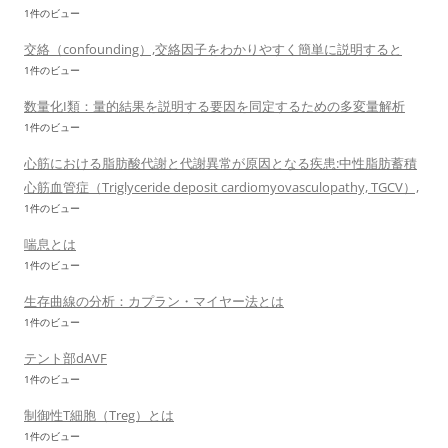
1件のビュー
交絡（confounding）,交絡因子をわかりやすく簡単に説明すると
1件のビュー
数量化I類：量的結果を説明する要因を同定するための多変量解析
1件のビュー
心筋における脂肪酸代謝と代謝異常が原因となる疾患:中性脂肪蓄積
心筋血管症（Triglyceride deposit cardiomyovasculopathy, TGCV）,
1件のビュー
喘息とは
1件のビュー
生存曲線の分析：カプラン・マイヤー法とは
1件のビュー
テント部dAVF
1件のビュー
制御性T細胞（Treg）とは
1件のビュー