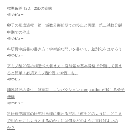
標準偏差 1SD、2SDの意味
4件のビュー
卵子の形成過程 第一減数分裂前期での停止と再開、第二減数分裂
中期での停止
4件のビュー
科研費申請書の書き方：学術的な問いを書いて、差別化をはかろう
4件のビュー
アミノ酸20個の構造式の覚え方：官能基や基本骨格で分類して覚え
ると簡単！必須アミノ酸9個（10個）も。
4件のビュー
哺乳類胚の発生 卵割期 コンパクション compactionが起こる分子
機構
4件のビュー
科研費申請書の研究計画欄に纏わる混乱「何をどのように、どこま
で明らかにしようとするのか」には何をどのように書けばよいの
か？