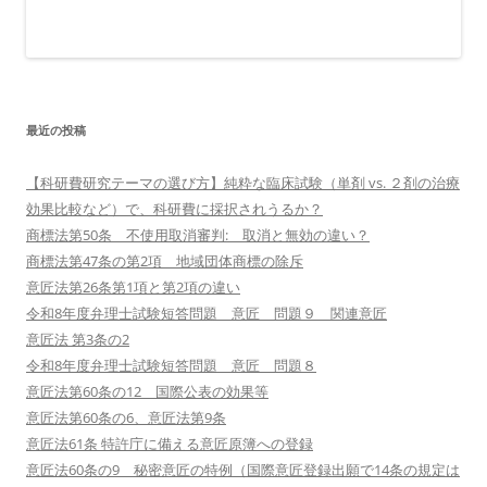
最近の投稿
【科研費研究テーマの選び方】純粋な臨床試験（単剤 vs. ２剤の治療
効果比較など）で、科研費に採択されうるか？
商標法第50条 不使用取消審判: 取消と無効の違い？
商標法第47条の第2項 地域団体商標の除斥
意匠法第26条第1項と第2項の違い
令和8年度弁理士試験短答問題 意匠 問題９ 関連意匠
意匠法 第3条の2
令和8年度弁理士試験短答問題 意匠 問題８
意匠法第60条の12 国際公表の効果等
意匠法第60条の6、意匠法第9条
意匠法61条 特許庁に備える意匠原簿への登録
意匠法60条の9 秘密意匠の特例（国際意匠登録出願で14条の規定は