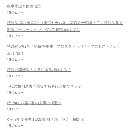
薬事承認と保険償還
1件のビュー
特許法 第八章 訴訟 （第百七十八条～第百八十四条の二）特許法条文
朗読（ナレーション）YOUTUBE動画文字付
1件のビュー
特36第6項2号（明確性要件）プロダクト・バイ・プロセス・クレー
ム（PBP）
1件のビュー
特許公開情報の文章に著作権はある？
1件のビュー
TACの枝別過去問題集で短答は合格できる？
1件のビュー
特184の12第2項 の文章の構造？
1件のビュー
令和8年度弁理士試験短答問題 意匠 問題８
1件のビュー