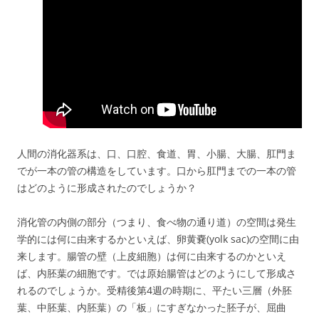
人間の消化器系は、口、口腔、食道、胃、小腸、大腸、肛門ま
でが一本の管の構造をしています。口から肛門までの一本の管
はどのように形成されたのでしょうか？
消化管の内側の部分（つまり、食べ物の通り道）の空間は発生
学的には何に由来するかといえば、卵黄嚢(yolk sac)の空間に由
来します。腸管の壁（上皮細胞）は何に由来するのかといえ
ば、内胚葉の細胞です。では原始腸管はどのようにして形成さ
れるのでしょうか。受精後第4週の時期に、平たい三層（外胚
葉、中胚葉、内胚葉）の「板」にすぎなかった胚子が、屈曲