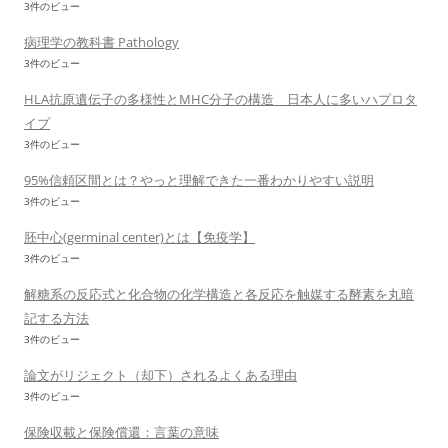
3件のビュー
病理学の教科書 Pathology
3件のビュー
HLA抗原遺伝子の多様性とMHC分子の構造 日本人に多いハプロタ
イプ
3件のビュー
95%信頼区間とは？やっと理解できた一番わかりやすい説明
3件のビュー
胚中心(germinal center)とは【免疫学】
3件のビュー
解糖系の反応式と化合物の化学構造と各反応を触媒する酵素を丸暗
記する方法
3件のビュー
論文がリジェクト（却下）されるよくある理由
3件のビュー
保険収載と保険償還：言葉の意味