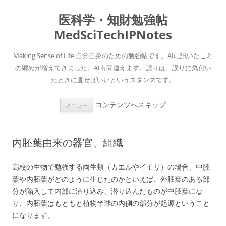
医科学・知財勉強帖
MedSciTechIPNotes
Making Sense of Life 自分自身のための勉強帖です。AIに訊いたこと
の纏めが増えてきました。AIも間違えます。誤りは、誤りに気付い
たときに直せばいいというスタンスです。
コンテンツへスキップ
メニュー
内胚葉由来の器官、組織
高校の生物で勉強する両生類（カエルやイモリ）の場合、中胚
葉や内胚葉がどのように生じたのかといえば、外胚葉のある部
分が陥入して内部に潜り込み、潜り込んだものが中胚葉にな
り、内胚葉はもともと植物半球の内側の部分が起源ということ
になります。