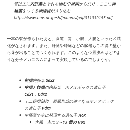
管は主に
内胚葉
とそれを
囲む中胚葉
から成り，ここに
神
経叢
をつくる
神経堤
が入り込む．
https://www.nms.ac.jp/sh/jmanms/pdf/011030155.pdf
一本の管が作られたあと、食道、胃、小腸、大腸といった区域
化がなされます。また、肝臓や膵臓などの臓器もこの管の壁か
ら芽が出ることでつくられます。このような位置決めはどのよ
うな分子メカニズムによって実現しているのでしょうか。
前腸
内胚葉
Sox2
中腸
と
後腸
の内胚葉 ホメオボックス遺伝子
Cdx1，Cdx2
十二指腸部位 膵臓形成の鍵となるホメオボック
ス遺伝子
Pdx1
中胚葉で主に発現する遺伝子
Hox
大腸 主に
9～13 番の Hox