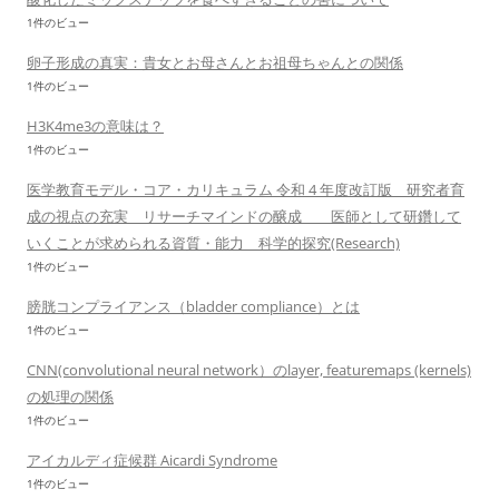
1件のビュー
卵子形成の真実：貴女とお母さんとお祖母ちゃんとの関係
1件のビュー
H3K4me3の意味は？
1件のビュー
医学教育モデル・コア・カリキュラム 令和 4 年度改訂版 研究者育
成の視点の充実 リサーチマインドの醸成 医師として研鑽して
いくことが求められる資質・能力 科学的探究(Research)
1件のビュー
膀胱コンプライアンス（bladder compliance）とは
1件のビュー
CNN(convolutional neural network）のlayer, featuremaps (kernels)
の処理の関係
1件のビュー
アイカルディ症候群 Aicardi Syndrome
1件のビュー