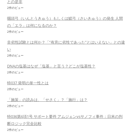
との是非
2件のビュー
咽頭弓（いんとうきゅう）もしくは鰓弓（さいきゅう）の発生 人間
の「エラ」は何になるのか？
2件のビュー
非劣性試験とは何か？「”有意に劣性であった”とはいえない」との違
い
2件のビュー
DNAの塩基はなぜ「塩基」と言う？どこが塩基性？
2件のビュー
特037 発明の単一性とは
2件のビュー
「施策」の読みは、「せさく」？「施行」は？
2件のビュー
特036第6項1号 サポート要件 アムジェンvsサノフィ事件：日米の判
断ロジック完全比較
2件のビュー