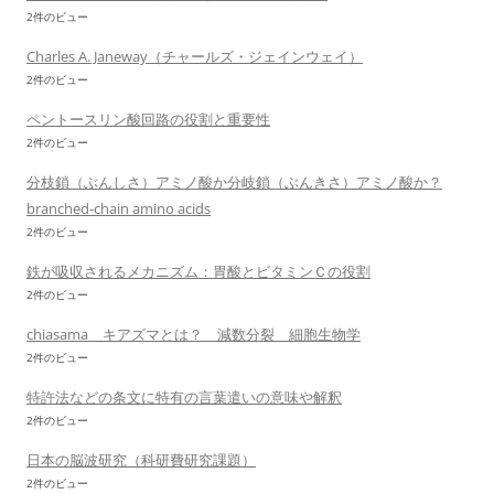
2件のビュー
Charles A. Janeway（チャールズ・ジェインウェイ）
2件のビュー
ペントースリン酸回路の役割と重要性
2件のビュー
分枝鎖（ぶんしさ）アミノ酸か分岐鎖（ぶんきさ）アミノ酸か？
branched-chain amino acids
2件のビュー
鉄が吸収されるメカニズム：胃酸とビタミンＣの役割
2件のビュー
chiasama キアズマとは？ 減数分裂 細胞生物学
2件のビュー
特許法などの条文に特有の言葉遣いの意味や解釈
2件のビュー
日本の脳波研究（科研費研究課題）
2件のビュー