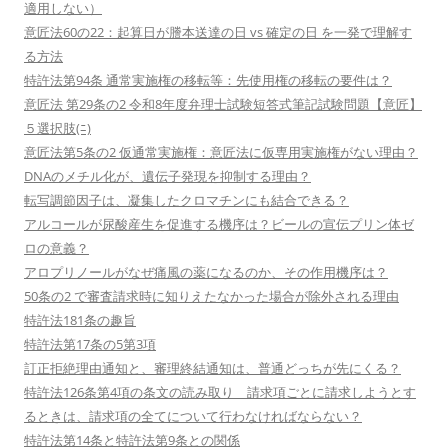
適用しない）
意匠法60の22：起算日が謄本送達の日 vs 確定の日 を一発で理解す
る方法
特許法第94条 通常実施権の移転等：先使用権の移転の要件は？
意匠法 第29条の2 令和8年度弁理士試験短答式筆記試験問題【意匠】
５選択肢(ﾆ)
意匠法第5条の2 仮通常実施権：意匠法に仮専用実施権がない理由？
DNAのメチル化が、遺伝子発現を抑制する理由？
転写調節因子は、凝集したクロマチンにも結合できる？
アルコールが尿酸産生を促進する機序は？ビールの宣伝プリン体ゼ
ロの意義？
アロプリノールがなぜ痛風の薬になるのか、その作用機序は？
50条の2 で審査請求時に知りえたなかった場合が除外される理由
特許法181条の趣旨
特許法第17条の5第3項
訂正拒絶理由通知と、審理終結通知は、普通どっちが先にくる？
特許法126条第4項の条文の読み取り 請求項ごとに請求しようとす
るときは、請求項の全てについて行わなければならない？
特許法第14条と特許法第9条との関係