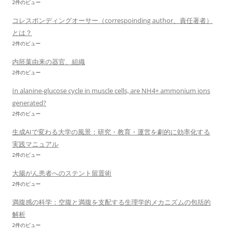
2件のビュー
コレスポンディングオーサー（correspoinding author、責任著者）
とは？
2件のビュー
内胚葉由来の器官、組織
2件のビュー
In alanine-glucose cycle in muscle cells, are NH4+ ammonium ions
generated?
2件のビュー
生成AIで変わる大学の風景：研究・教育・運営を劇的に効率化する
実践マニュアル
2件のビュー
大腸がん患者へのステント留置術
2件のビュー
満腹感の科学：空腹と満腹を支配する生理学的メカニズムの包括的
解析
2件のビュー