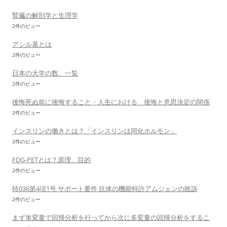
腎臓の解剖学と生理学
2件のビュー
アシル基とは
2件のビュー
日本の大学の数、一覧
2件のビュー
後悔死ぬ前に後悔すること・人生における 後悔と意思決定の関係
2件のビュー
インスリンの働きとは？「インスリンは同化ホルモン」
2件のビュー
FDG-PETとは？原理、目的
2件のビュー
特036第4項1号 サポート要件 抗体の機能特許アムジェンの敗訴
2件のビュー
まず単変量で回帰分析を行ってから次に多変量の回帰分析をするこ