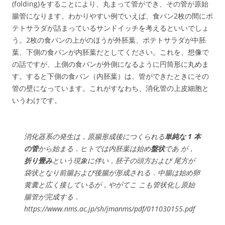
(folding)をすることにより、丸まって管ができ、その管が原始
腸管になります。わかりやすい例でいえば、食パン2枚の間にポ
テトサラダが詰まっているサンドイッチを考えるといいでしょ
う。2枚の食パンの上がのほうが外胚葉、ポテトサラダが中胚
葉、下側の食パンが内胚葉だとしてください。これを、想像で
の話ですが、上側の食パンが外側になるように円筒形に丸めま
す。すると下側の食パン（内胚葉）は、管ができたときにその
管の壁になっています。これがすなわち、消化管の上皮細胞と
いうわけです。
消化器系の発生は，原腸形成後につくられる
単純な 1 本
の管
から始まる．ヒトでは内胚葉は始め
盤状
であ が，
折り畳み
という現象に伴い，胚子の頭方および 尾方が
袋状となり前腸および後腸が形成される．中腸は始め卵
黄囊と広く接しているが，やがてこ こも管状化し原始
腸管が完成する．
https://www.nms.ac.jp/sh/jmanms/pdf/011030155.pdf