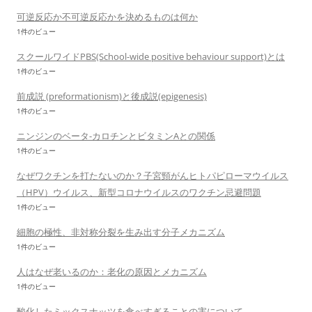
可逆反応か不可逆反応かを決めるものは何か
1件のビュー
スクールワイドPBS(School-wide positive behaviour support)とは
1件のビュー
前成説 (preformationism)と後成説(epigenesis)
1件のビュー
ニンジンのベータ-カロチンとビタミンAとの関係
1件のビュー
なぜワクチンを打たないのか？子宮頸がんヒトパピローマウイルス
（HPV）ウイルス、新型コロナウイルスのワクチン忌避問題
1件のビュー
細胞の極性、非対称分裂を生み出す分子メカニズム
1件のビュー
人はなぜ老いるのか：老化の原因とメカニズム
1件のビュー
酸化したミックスナッツを食べすぎることの害について