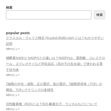
シ
検索
ョ
検索
ン
popular posts
クラスカル・ウォリス検定 (Kruskal-Wallis test) とは？わかりやすい
説明
4件のビュー
補酵素NADHとNADPHとの違いは？NADPHは、脂肪酸、コレステロ
ール、ヌクレオチドなど同化反応（高分子の生合成）で使われる電
子供与体
4件のビュー
T細胞の分化・成熟、正の選択、負の選択、T細胞受容体（TCR）の
構造、TCRシグナリングの多様性
4件のビュー
活性酸素種（ROS)とは？ROS,酸素分子、ラジカルなどについて
4件のビュー