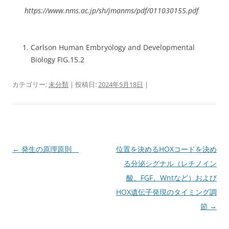
https://www.nms.ac.jp/sh/jmanms/pdf/011030155.pdf
Carlson Human Embryology and Developmental
Biology FIG.15.2
カテゴリー:
未分類
| 投稿日:
2024年5月18日
|
投
←
発生の原理原則
位置を決めるHOXコードを決め
稿
る分泌シグナル（レチノイン
ナ
酸、FGF、Wntなど）および
ビ
HOX遺伝子発現のタイミング調
ゲ
節
→
ー