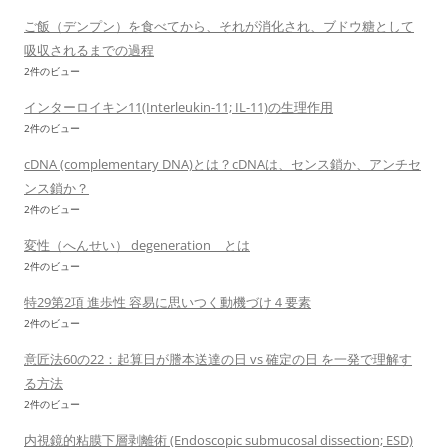
ご飯（デンプン）を食べてから、それが消化され、ブドウ糖として
吸収されるまでの過程
2件のビュー
インターロイキン11(Interleukin-11; IL-11)の生理作用
2件のビュー
cDNA (complementary DNA)とは？cDNAは、センス鎖か、アンチセ
ンス鎖か？
2件のビュー
変性（へんせい） degeneration とは
2件のビュー
特29第2項 進歩性 容易に思いつく動機づけ４要素
2件のビュー
意匠法60の22：起算日が謄本送達の日 vs 確定の日 を一発で理解す
る方法
2件のビュー
内視鏡的粘膜下層剥離術 (Endoscopic submucosal dissection; ESD)