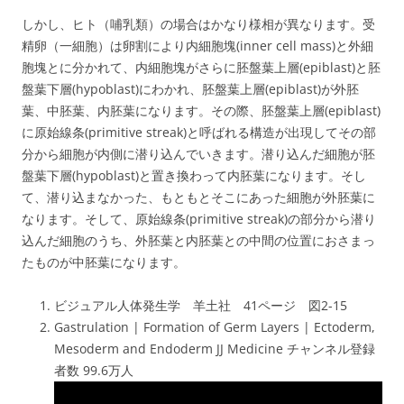
しかし、ヒト（哺乳類）の場合はかなり様相が異なります。受
精卵（一細胞）は卵割により内細胞塊(inner cell mass)と外細
胞塊とに分かれて、内細胞塊がさらに胚盤葉上層(epiblast)と胚
盤葉下層(hypoblast)にわかれ、胚盤葉上層(epiblast)が外胚
葉、中胚葉、内胚葉になります。その際、胚盤葉上層(epiblast)
に原始線条(primitive streak)と呼ばれる構造が出現してその部
分から細胞が内側に潜り込んでいきます。潜り込んだ細胞が胚
盤葉下層(hypoblast)と置き換わって内胚葉になります。そし
て、潜り込まなかった、もともとそこにあった細胞が外胚葉に
なります。そして、原始線条(primitive streak)の部分から潜り
込んだ細胞のうち、外胚葉と内胚葉との中間の位置におさまっ
たものが中胚葉になります。
ビジュアル人体発生学 羊土社 41ページ 図2-15
Gastrulation | Formation of Germ Layers | Ectoderm,
Mesoderm and Endoderm JJ Medicine チャンネル登録
者数 99.6万人