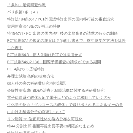
「条約」足切回避作戦
パリ条第1条（４）
特許法184条の17 PCT外国語特許出願の国内移行後の審査請求
実用新案法48条の8 補正の特例
特184の17 PCT出願の国内移行後の出願審査の請求の時期の制限
PCT規則67.1の規定の趣旨は？(ii)但し書きで、微生物学的方法を除外
した理由
PCT規則64.3 拡大先願はPCTでは採用せず
PCT規則54の2.1(a) 国際予備審査の請求ができる期間
PCT4条(1)(ii) 広域特許
弁理士試験 条約の攻略方法
婦人科の癌の科研費研究 採択課題
炎症性腸疾患(IBD)の治療と粘膜治癒に関する科研費研究
電子伝達系や酸化反応で電子はどのように移動していくのか
生化学の反応「グルコースの酸化」で取り出されるエネルギーの量
における酸素分子の寄与について
リン脂質 sn 位置異性体の脳内分布を可視化
特44 分割出願 書面再提出要不要の網羅的なまとめ
特許法の漢字の読み方