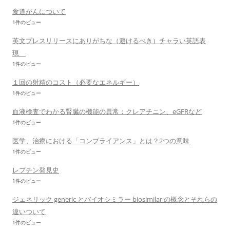
食道がんについて
1件のビュー
英文プレスリリースにありがちな（避けるべき）チャラい英語表
現
1件のビュー
１回の射精のコスト（必要なエネルギー）
1件のビュー
血液検査でわかる腎臓の機能の異常：クレアチニン、eGFRなど
1件のビュー
医学、治療における「コンプライアンス」とは？2つの意味
1件のビュー
レプチン発見史
1件のビュー
ジェネリック generic とバイオシミラー biosimilar の概念とそれらの
違いついて
1件のビュー