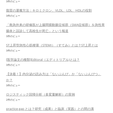
3件のビュー
脂質の運搬方法：キロミクロン、VLDL、LDL、HDLの役割
3件のビュー
「救急外来の研修医が上腸間膜動脈症候群（SMA症候群）を急性胃
腸炎と誤診して高校生が死亡」という報道
3件のビュー
ST上昇型急性心筋梗塞（STEMI）（すてみ）とは？ST上昇とは
3件のビュー
[医学論文の種類]Editoral（エディトリアル)とは？
3件のビュー
【決着！】内分泌の読み方は「ないぶんぴ」か「ないぶんぴつ」
か？
3件のビュー
ロジスティック回帰分析（多変量解析）の実例
2件のビュー
practice gap とは？研究（成果）と臨床（実践）との間の溝