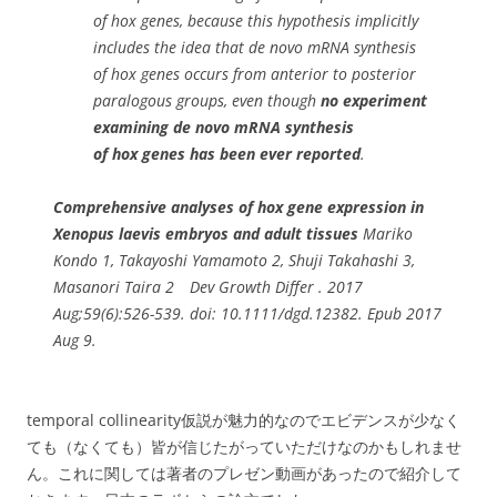
of
hox
genes, because this hypothesis implicitly
includes the idea that
de novo
mRNA synthesis
of
hox
genes occurs from anterior to posterior
paralogous groups, even though
no experiment
examining
de novo
mRNA synthesis
of
hox
genes has been ever reported
.
Comprehensive analyses of hox gene expression in
Xenopus laevis embryos and adult tissues
Mariko
Kondo 1, Takayoshi Yamamoto 2, Shuji Takahashi 3,
Masanori Taira 2 Dev Growth Differ . 2017
Aug;59(6):526-539. doi: 10.1111/dgd.12382. Epub 2017
Aug 9.
temporal collinearity仮説が魅力的なのでエビデンスが少なく
ても（なくても）皆が信じたがっていただけなのかもしれませ
ん。これに関しては著者のプレゼン動画があったので紹介して