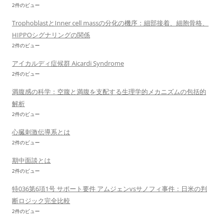
2件のビュー
TrophoblastとInner cell massの分化の機序：細部接着、細胞骨格、
HIPPOシグナリングの関係
2件のビュー
アイカルディ症候群 Aicardi Syndrome
2件のビュー
満腹感の科学：空腹と満腹を支配する生理学的メカニズムの包括的
解析
2件のビュー
心臓刺激伝導系とは
2件のビュー
期中面談とは
2件のビュー
特036第6項1号 サポート要件 アムジェンvsサノフィ事件：日米の判
断ロジック完全比較
2件のビュー