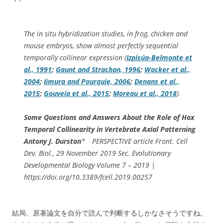
The
in situ
hybridization studies, in frog, chicken and
mouse embryos, show almost perfectly sequential
temporally collinear expression (
Izpisúa-Belmonte et
al., 1991
;
Gaunt and Strachan, 1996
;
Wacker et al.,
2004
;
Iimura and Pourquie, 2006
;
Denans et al.,
2015
;
Gouveia et al., 2015
;
Moreau et al., 2018
).
Some Questions and Answers About the Role of Hox
Temporal Collinearity in Vertebrate Axial Patterning
Antony J. Durston
* PERSPECTIVE article Front. Cell
Dev. Biol., 29 November 2019 Sec. Evolutionary
Developmental Biology Volume 7 – 2019 |
https://doi.org/10.3389/fcell.2019.00257
結局、原著論文を自分で読んで判断するしかなさそうですね。