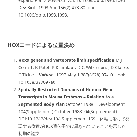
expand PMID: 8096483 DOI: 10.1006/dbio.1993.1093
Dev Biol . 1993 Apr;156(2):473-80. doi:
10.1006/dbio.1993.1093.
HOXコードによる位置決め
Hox9 genes and vertebrate limb specification
M J
Cohn 1, K Patel, R Krumlauf, D G Wilkinson, J D Clarke,
C Tickle
Nature
. 1997 May 1;387(6628):97-101. doi:
10.1038/387097a0.
Spatially Restricted Domains of Homeo-Gene
Transcripts in Mouse Embryos – Relation to a
Segmented Body Plan
October 1988 Development
104(Supplement) October 1988104(Supplement)
DOI:10.1242/dev.104.Supplement.169 体軸に沿って発
現する位置がHOX遺伝子では異なっていることを示した
初期の論文