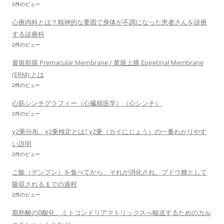
2件のビュー
心療内科とは？精神的な要因で身体が不調になった患者さんを診療
する診療科
2件のビュー
黄斑前膜 Premacular Membrane / 黄斑上膜 Epiretinal Membrane
(ERM) とは
2件のビュー
心筋シンチグラフィー（心臓核医学）（心シンチ）
2件のビュー
χ2乗分布、χ2乗検定とは? χ2乗（カイにじょう）の一番わかりやす
い説明
2件のビュー
ご飯（デンプン）を食べてから、それが消化され、ブドウ糖として
吸収されるまでの過程
2件のビュー
脂肪酸のβ酸化、ミトコンドリアマトリックスへ輸送するためのカル