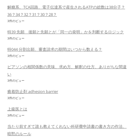
解糖系、TCA回路、電子伝達系で産生されるATPの総数は38分子？
36？34？32？31？30？28？
3件のビュー
特39 先願 後願と先願とが「同一の発明」かを判断するロジック
3件のビュー
特044 分割出願、審査請求の期間はいつから数える？
3件のビュー
ピアソンの相関係数の意味、求め方、解釈の仕方、ありがちな間違
い
3件のビュー
癒着防止剤 adhesion barrier
3件のビュー
上級医とは
3件のビュー
当たり前すぎて誰も教えてくれない科研費申請書の書き方の作法、
暗黙のルール