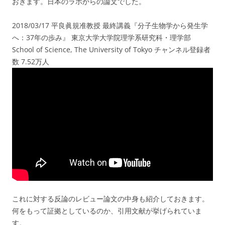
おきます。日本のラボからの論文でした。
2018/03/17 平良眞規准教授 最終講義『分子生物学から発生学
へ：37年の歩み』 東京大学大学院理学系研究科・理学部
School of Science, The University of Tokyo チャンネル登録者
数 7.52万人
これに対する反論のレビュー論文の中身も紹介しておきます。
何をもって証拠としているのか、引用文献が挙げられていま
す。