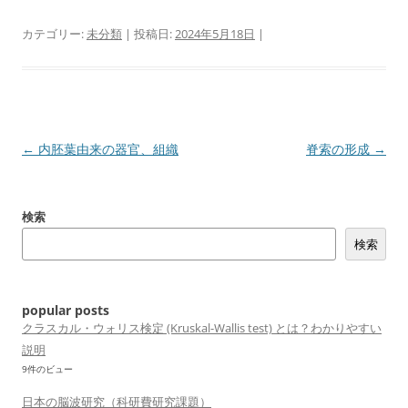
カテゴリー:
未分類
| 投稿日:
2024年5月18日
|
投
←
内胚葉由来の器官、組織
脊索の形成
→
稿
ナ
検索
ビ
検索
ゲ
ー
シ
popular posts
ョ
クラスカル・ウォリス検定 (Kruskal-Wallis test) とは？わかりやすい
説明
ン
9件のビュー
日本の脳波研究（科研費研究課題）