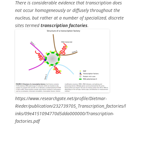
There is considerable evidence that transcription does
not occur homogeneously or diffusely throughout the
nucleus, but rather at a number of specialized, discrete
sites termed
transcription factories
.
https://www.researchgate.net/profile/Dietmar-
Rieder/publication/232739705_Transcription_factories/l
inks/09e4151094770d5dda000000/Transcription-
factories.pdf