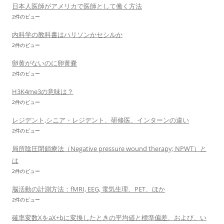
日本人医師がアメリカで医師として働く方法
2件のビュー
内科学の教科書はハリソンかセシルか
2件のビュー
卵黄がないのに卵黄嚢
2件のビュー
H3K4me3の意味は？
2件のビュー
レジデント,シニア・レジデント、研修医、インターンの違い
2件のビュー
局所陰圧閉鎖療法（Negative pressure wound therapy; NPWT）と
は
2件のビュー
脳活動の計測方法：fMRI, EEG, 電気生理、PET、ほか
2件のビュー
確率変数XをaX+bに変換したときの平均値と標準偏差、および、い