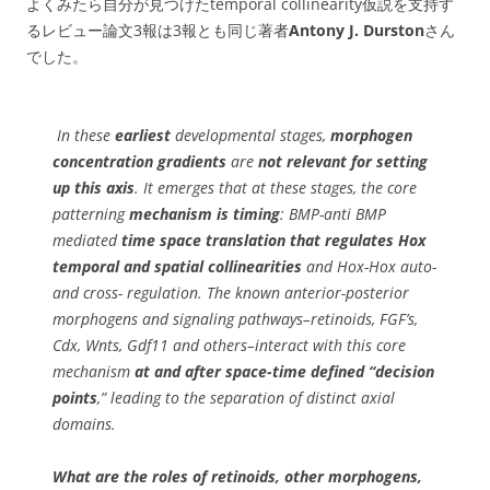
よくみたら自分が見つけたtemporal collinearity仮説を支持す
るレビュー論文3報は3報とも同じ著者
Antony J. Durston
さん
でした。
In these
earliest
developmental stages,
morphogen
concentration gradients
are
not relevant for setting
up this axis
. It emerges that at these stages, the core
patterning
mechanism is timing
: BMP-anti BMP
mediated
time space translation that regulates Hox
temporal and spatial collinearities
and Hox-Hox auto-
and cross- regulation. The known anterior-posterior
morphogens and signaling pathways–retinoids, FGF’s,
Cdx, Wnts, Gdf11 and others–interact with this core
mechanism
at and after space-time defined “decision
points
,” leading to the separation of distinct axial
domains.
What are the roles of retinoids, other morphogens,