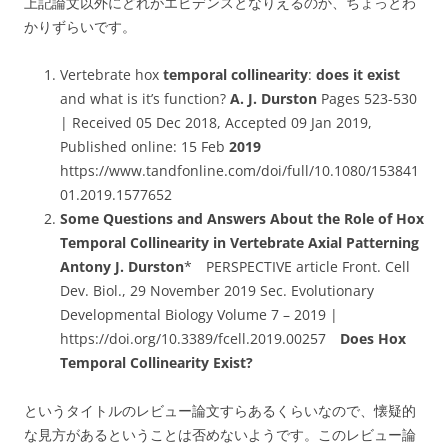
上記論文以外にどれがエビデンスとなりえるのか、ちょっとわ
かりずらいです。
Vertebrate hox
temporal collinearity
:
does it exist
and what is it’s function?
A. J. Durston
Pages 523-530
| Received 05 Dec 2018, Accepted 09 Jan 2019,
Published online: 15 Feb
2019
https://www.tandfonline.com/doi/full/10.1080/153841
01.2019.1577652
Some Questions and Answers About the Role of Hox
Temporal Collinearity in Vertebrate Axial Patterning
Antony J. Durston
* PERSPECTIVE article Front. Cell
Dev. Biol., 29 November 2019 Sec. Evolutionary
Developmental Biology Volume 7 – 2019 |
https://doi.org/10.3389/fcell.2019.00257
Does Hox
Temporal Collinearity Exist?
というタイトルのレビュー論文すらあるくらいなので、懐疑的
な見方があるということは否めないようです。このレビュー論