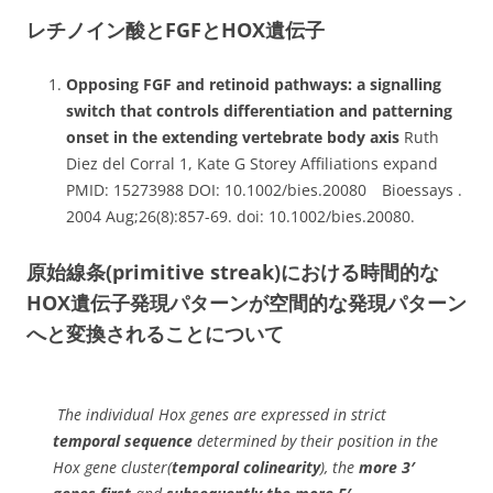
レチノイン酸とFGFとHOX遺伝子
Opposing FGF and retinoid pathways: a signalling
switch that controls differentiation and patterning
onset in the extending vertebrate body axis
Ruth
Diez del Corral 1, Kate G Storey Affiliations expand
PMID: 15273988 DOI: 10.1002/bies.20080 Bioessays .
2004 Aug;26(8):857-69. doi: 10.1002/bies.20080.
原始線条(primitive streak)における時間的な
HOX遺伝子発現パターンが空間的な発現パターン
へと変換されることについて
The individual Hox genes are expressed in strict
temporal sequence
determined by their position in the
Hox gene cluster(
temporal colinearity
), the
more 3′