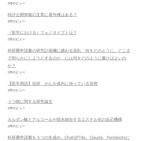
3件のビュー
特許公開情報の文章に著作権はある？
3件のビュー
（医学における）フェノタイプとは？
2件のビュー
科研費申請書の研究計画欄に纏わる混乱「何をどのように、どこま
で明らかにしようとするのか」には何をどのように書けばよいの
か？
2件のビュー
【医学用語】担癌 がんを体内に持っている状態
2件のビュー
うつ病に関する研究論文
2件のビュー
カルボン酸とアルコールが脱水縮合するエステル化の反応機構
2件のビュー
科研費申請書を３つの生成AI、ChatGPT4o、Claude、Perplexityに