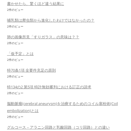
書かせたら、驚くほど違う結果に
2件のビュー
哺乳類は爬虫類から進化したわけではなかったの？
2件のビュー
肺の画像所見「すりガラス」の意味は？？
2件のビュー
「仮予定」とは
2件のビュー
特70条1項 全要件充足の原則
2件のビュー
特134の2 第5項 特許無効審判における訂正の請求
2件のビュー
脳動脈瘤(cerebral aneurysm)を治療するためのコイル塞栓術(Coil
embolization)とは
2件のビュー
グルコース－アラニン回路と乳酸回路（コリ回路）との違い