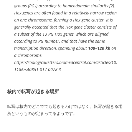
groups (PGs) according to homeodomain similarity [2].
Hox genes are often found in a relatively narrow region
on one chromosome, forming a Hox gene cluster. It is
generally accepted that the Hox gene cluster consists of
a subset of the 13 PG Hox genes, which are aligned
according to PG number, and that have the same
transcription direction, spanning about
100–120 kb
on
a chromosome.
https://zoologicalletters.biomedcentral.com/articles/10.
1186/s40851-017-0078-3
核内で転写が起きる場所
転写は核内でどこででも起きるわけではなく、転写が起きる場
所というものが定まってるようです。