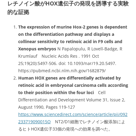
レチノイン酸がHOX遺伝子の発現を誘導する実験
的な証拠
The expression of murine Hox-2 genes is dependent
on the differentiation pathway and displays a
collinear sensitivity to retinoic acid in F9 cells and
Xenopus embryos
N Papalopulu, R Lovell-Badge, R
Krumlauf Nucleic Acids Res . 1991 Oct
25;19(20):5497-506. doi: 10.1093/nar/19.20.5497.
https://pubmed.ncbi.nlm.nih.gov/1682879/
Human HOX genes are differentially activated by
retinoic acid in embryonal carcinoma cells according
to their position within the four loci
Cell
Differentiation and Development Volume 31, Issue 2,
August 1990, Pages 119-127
https://www.sciencedirect.com/science/article/pii/092
233719090015O
NT2/D1細胞でレチノイン酸添加によ
るヒトHOX遺伝子33個の発現への効果を調べた。