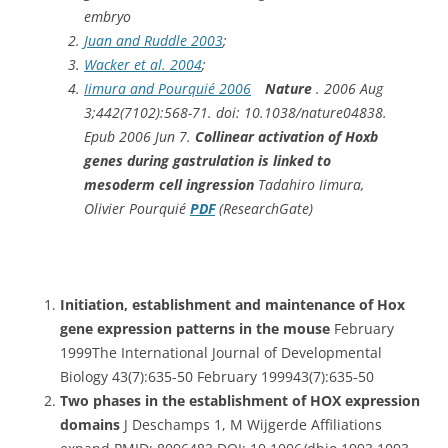
embryo
Juan and Ruddle 2003
;
Wacker et al. 2004
;
Iimura and Pourquié 2006
Nature
. 2006 Aug
3;442(7102):568-71. doi: 10.1038/nature04838.
Epub 2006 Jun 7.
Collinear activation of Hoxb
genes during gastrulation is linked to
mesoderm cell ingression
Tadahiro Iimura,
Olivier Pourquié
PDF
(ResearchGate)
Initiation, establishment and maintenance of Hox
gene expression patterns in the mouse
February
1999The International Journal of Developmental
Biology 43(7):635-50 February 199943(7):635-50
Two phases in the establishment of HOX expression
domains
J Deschamps 1, M Wijgerde Affiliations