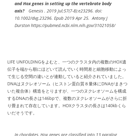
and Hox genes in setting up the vertebrate body
axis?
Genesis . 2019 Jul;57(7-8):e23296. doi:
10.1002/dvg.23296. Epub 2019 Apr 25. Antony J
Durston https://pubmed.ncbi.nlm.nih.gov/31021058/
LIFE UNFOLDINGをよむと、一つのクラスタ内の複数のHOX遺
伝子を端から順にほどいて読んでいく時間差と細胞移動によっ
て生じる空間の違いとが連動していると紹介されていました。
DNAはヌクレオソーム（ヒストン蛋白質８量体にDNAがまきつ
いた複合体）構造をとりますが、一つのヌクレオソームを構成
するDNAの長さは146bpで、複数のヌクレオソームがさらに折
り畳まれて存在しています。HOXクラスタの長さは140kbくら
いだそうです。
In chordates, Hox genes are classified into 13 paralog