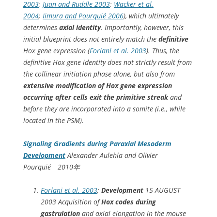
2003
;
Juan and Ruddle 2003
;
Wacker et al.
2004
;
Iimura and Pourquié 2006
), which ultimately
determines
axial identity
. Importantly, however, this
initial blueprint does not entirely match the
definitive
Hox gene expression (
Forlani et al. 2003
). Thus, the
definitive Hox gene identity does not strictly result from
the collinear initiation phase alone, but also from
extensive modification of Hox gene expression
occurring after cells exit the primitive streak
and
before they are incorporated into a somite (i.e., while
located in the PSM).
Signaling Gradients during Paraxial Mesoderm
Development
Alexander Aulehla and Olivier
Pourquié 2010年
Forlani et al. 2003
;
Developmen
t
15 AUGUST
2003 Acquisition of
Hox codes during
gastrulation
and axial elongation in the mouse