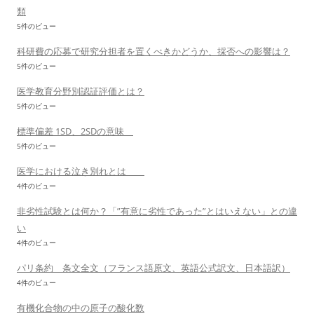
類
5件のビュー
科研費の応募で研究分担者を置くべきかどうか、採否への影響は？
5件のビュー
医学教育分野別認証評価とは？
5件のビュー
標準偏差 1SD、2SDの意味
5件のビュー
医学における泣き別れとは
4件のビュー
非劣性試験とは何か？「”有意に劣性であった”とはいえない」との違
い
4件のビュー
パリ条約 条文全文（フランス語原文、英語公式訳文、日本語訳）
4件のビュー
有機化合物の中の原子の酸化数