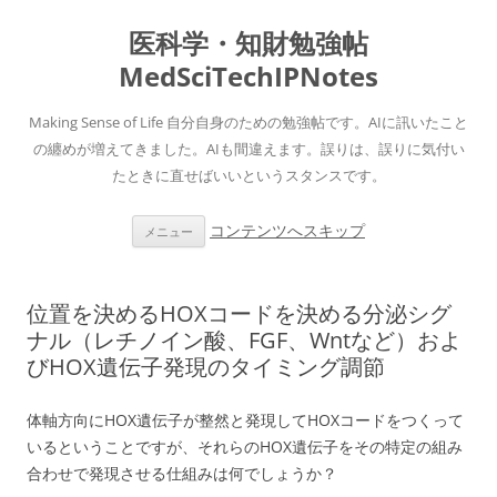
医科学・知財勉強帖
MedSciTechIPNotes
Making Sense of Life 自分自身のための勉強帖です。AIに訊いたこと
の纏めが増えてきました。AIも間違えます。誤りは、誤りに気付い
たときに直せばいいというスタンスです。
コンテンツへスキップ
メニュー
位置を決めるHOXコードを決める分泌シグ
ナル（レチノイン酸、FGF、Wntなど）およ
びHOX遺伝子発現のタイミング調節
体軸方向にHOX遺伝子が整然と発現してHOXコードをつくって
いるということですが、それらのHOX遺伝子をその特定の組み
合わせで発現させる仕組みは何でしょうか？