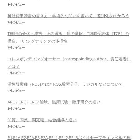
8件のビュー
科研費申請書の書き方：学術的な問いを書いて、差別化をはかろう
7件のビュー
T細胞の分化・成熟、正の選択、負の選択、T細胞受容体（TCR）の
構造、TCRシグナリングの多様性
7件のビュー
コレスポンディングオーサー（correspoinding author、責任著者）
とは？
6件のビュー
活性酸素種（ROS)とは？ROS,酸素分子、ラジカルなどについて
6件のビュー
ARO? CRO? CRC? 治験、臨床試験、臨床研究の違い
5件のビュー
間質、間葉、間充織、結合組織の違い
5件のビュー
P1,P1A,P2,P2A,P3,P3A,BSL1,BSL2,BSL3バイオセーフティレベルの種