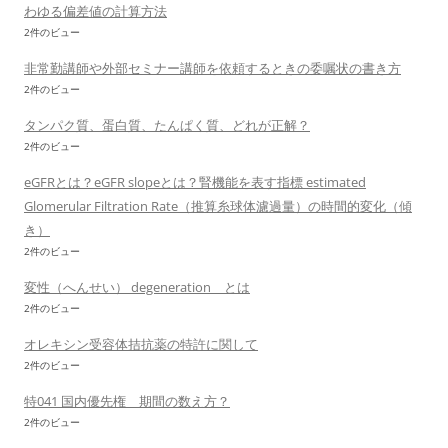
わゆる偏差値の計算方法
2件のビュー
非常勤講師や外部セミナー講師を依頼するときの委嘱状の書き方
2件のビュー
タンパク質、蛋白質、たんぱく質、どれが正解？
2件のビュー
eGFRとは？eGFR slopeとは？腎機能を表す指標 estimated
Glomerular Filtration Rate（推算糸球体濾過量）の時間的変化（傾
き）
2件のビュー
変性（へんせい） degeneration とは
2件のビュー
オレキシン受容体拮抗薬の特許に関して
2件のビュー
特041 国内優先権 期間の数え方？
2件のビュー