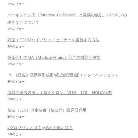
3件のビュー
パーキンソン病（Parkinson’s disease）と発病の仮説、パーキンの
働きなどについて
3件のビュー
対面＋ZOOMハイブリッドセミナーを実施する方法
3件のビュー
製薬会社のMA（Medical Affairs）部門の機能と役割
3件のビュー
PCI（経皮的冠動脈形成術/経皮的冠動脈インターベンション）
3件のビュー
脂質の運搬方法：キロミクロン、VLDL、LDL、HDLの役割
3件のビュー
脳波（EEG）測定装置（脳波計）臨床研究用
3件のビュー
γグロブリンとは？Ig Gとの違いは？
3件のビュー