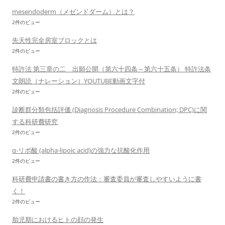
mesendoderm（メゼンドダーム）とは？
2件のビュー
先天性完全房室ブロックとは
2件のビュー
特許法 第三章の二 出願公開（第六十四条～第六十五条） 特許法条
文朗読（ナレーション）YOUTUBE動画文字付
2件のビュー
診断群分類包括評価 (Diagnosis Procedure Combination; DPC)に関
する科研費研究
2件のビュー
α-リポ酸 (alpha-lipoic acid)の強力な抗酸化作用
2件のビュー
科研費申請書の書き方の作法：審査委員が審査しやすいように書
く！
2件のビュー
胎児期におけるヒトの顔の発生