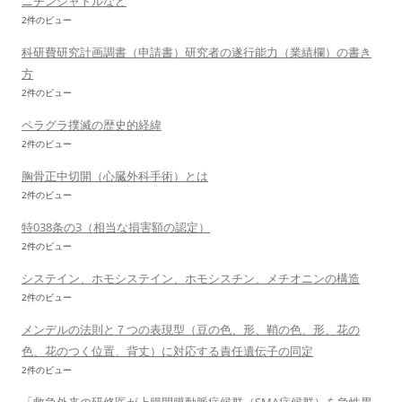
ニチンシャトルなど
2件のビュー
科研費研究計画調書（申請書）研究者の遂行能力（業績欄）の書き
方
2件のビュー
ペラグラ撲滅の歴史的経緯
2件のビュー
胸骨正中切開（心臓外科手術）とは
2件のビュー
特038条の3（相当な損害額の認定）
2件のビュー
システイン、ホモシステイン、ホモシスチン、メチオニンの構造
2件のビュー
メンデルの法則と７つの表現型（豆の色、形、鞘の色、形、花の
色、花のつく位置、背丈）に対応する責任遺伝子の同定
2件のビュー