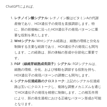
ChatGPTによれば、
レチノイン酸シグナル
: レチノイン酸はビタミンAの代謝
産物であり、HOX遺伝子の発現を直接調節します。特
に、胚の前後軸に沿ったHOX遺伝子の発現パターンに重
要な役割を果たします。
Wntシグナル
: Wntシグナル経路は、細胞の増殖と分化を
制御する主要な経路であり、HOX遺伝子の発現にも関与
します。この経路は、胚の体軸の形成や分節化に重要で
す。
FGF（線維芽細胞成長因子）シグナル
: FGFシグナルは、
細胞の増殖、分化、および移動を調節する役割を持ち、
HOX遺伝子の発現パターンの調整にも関与します。
シグナル伝達経路のクロストーク
: 上記のシグナル伝達経
路は互いにクロストークし、複雑な調整メカニズムを通じ
てHOX遺伝子の発現を精密に制御します。この相互作用
により、胚の発生過程における正確なパターン形成が可能
となります。