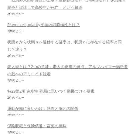
「救急外来の研修医が上腸間膜動脈症候群（SMA症候群）を急性胃
腸炎と誤診して高校生が死亡」という報道
2件のビュー
Planer cell polarity平面内細胞極性とは？
2件のビュー
状態ｎから状態ｎへ遷移する確率は、状態ｎに存在する確率と同
じ？違う？
2件のビュー
老人斑とは？2つの意味：老人の皮膚の斑点、アルツハイマー病患者
の脳へのアミロイド沈着
2件のビュー
特29第2項 進歩性 容易に思いつく動機づけ４要素
2件のビュー
運動が頭に良いわけ：筋肉と脳との関係
2件のビュー
保険収載と保険償還：言葉の意味
2件のビュー