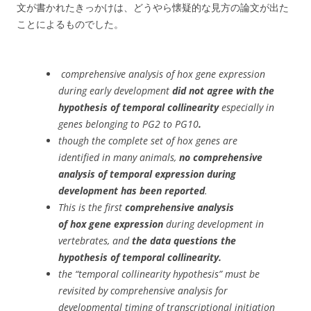
文が書かれたきっかけは、どうやら懐疑的な見方の論文が出た
ことによるものでした。
comprehensive analysis of
hox
gene expression
during early development
did not agree with the
hypothesis of temporal collinearity
especially in
genes belonging to PG2 to PG10
.
though the complete set of
hox
genes are
identified in many animals,
no comprehensive
analysis of temporal expression during
development has been reported
.
This is the first
comprehensive analysis
of
hox
gene expression
during development in
vertebrates, and
the data questions the
hypothesis of temporal collinearity.
the “temporal collinearity hypothesis” must be
revisited by comprehensive analysis for
developmental timing of transcriptional initiation