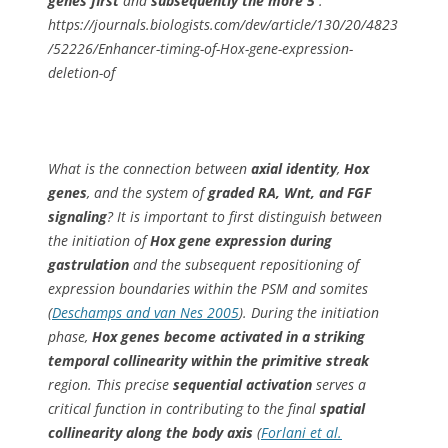
genes first
and
subsequently the more 5′
.
https://journals.biologists.com/dev/article/130/20/4823
/52226/Enhancer-timing-of-Hox-gene-expression-
deletion-of
What is the connection between
axial identity
,
Hox
genes
, and the system of
graded RA, Wnt, and FGF
signaling
? It is important to first distinguish between
the initiation of
Hox gene expression during
gastrulation
and the subsequent repositioning of
expression boundaries within the PSM and somites
(
Deschamps and van Nes 2005
). During the initiation
phase,
Hox genes become activated in a striking
temporal collinearity within the primitive streak
region. This precise
sequential activation
serves a
critical function in contributing to the final
spatial
collinearity along the body axis
(
Forlani et al.